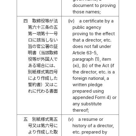
document to proving
those names;
四
取締役等が法
(iv)
a certificate by a
第六十三条の五
public agency
第一項第十一号
proving to the effect
ロに該当しない
that a director, etc.
旨の官公署の証
does not fall under
明書（当該取締
Article 63-5,
役等が外国人で
paragraph (1), item
ある場合には、
(xi), (b) of the Act (if
別紙様式第四号
the director, etc. is a
により作成した
foreign national, a
誓約書）又はこ
written pledge
れに代わる書面
prepared using
appended Form 4) or
any substitute
thereof;
五
別紙様式第五
(v)
a resume or
号又は第六号に
history of a director,
より作成した取
etc. prepared by