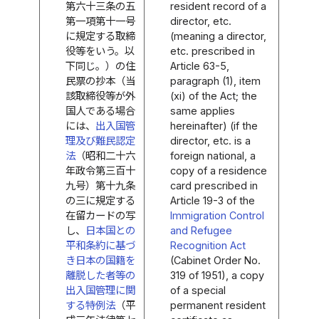
第六十三条の五
resident record of a
第一項第十一号
director, etc.
に規定する取締
(meaning a director,
役等をいう。以
etc. prescribed in
下同じ。）の住
Article 63-5,
民票の抄本（当
paragraph (1), item
該取締役等が外
(xi) of the Act; the
国人である場合
same applies
には、
出入国管
hereinafter) (if the
理及び難民認定
director, etc. is a
法
（昭和二十六
foreign national, a
年政令第三百十
copy of a residence
九号）第十九条
card prescribed in
の三に規定する
Article 19-3 of the
在留カードの写
Immigration Control
し、
日本国との
and Refugee
平和条約に基づ
Recognition Act
き日本の国籍を
(Cabinet Order No.
離脱した者等の
319 of 1951), a copy
出入国管理に関
of a special
する特例法
（平
permanent resident