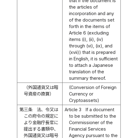
that if the document is
the articles of
incorporation and any
of the documents set
forth in the items of
Article 6 (excluding
items (i), (ii), (iv)
through (vi), (ix), and
(xvii)) that is prepared
in English, it is sufficient
to attach a Japanese
translation of the
summary thereof.
（外国通貨又は暗
(Conversion of Foreign
号資産の換算）
Currency or
Cryptoassets)
第三条
法、令又は
Article 3
If a document
この府令の規定に
to be submitted to the
より金融庁長官に
Commissioner of the
提出する書類中、
Financial Services
外国通貨又は暗号
Agency pursuant to the