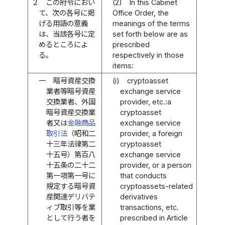
２
この府令におい
(2)
In this Cabinet
て、次の各号に掲
Office Order, the
げる用語の意義
meanings of the terms
は、当該各号に定
set forth below are as
めるところによ
prescribed
る。
respectively in those
items:
一
暗号資産交換
(i)
cryptoasset
業者等暗号資産
exchange service
交換業者、外国
provider, etc.:a
暗号資産交換業
cryptoasset
者又は
金融商品
exchange service
取引法
（昭和二
provider, a foreign
十三年法律第二
cryptoasset
十五号）第百八
exchange service
十五条の二十二
provider, or a person
第一項第一号に
that conducts
規定する暗号資
cryptoassets-related
産関連デリバテ
derivatives
ィブ取引等を業
transactions, etc.
として行う者を
prescribed in Article