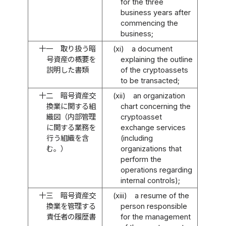
for the three
business years after
commencing the
business;
十一
取り扱う暗
(xi)
a document
号資産の概要を
explaining the outline
説明した書類
of the cryptoassets
to be transacted;
十二
暗号資産交
(xii)
an organization
換業に関する組
chart concerning the
織図（内部管理
cryptoasset
に関する業務を
exchange services
行う組織を含
(including
む。）
organizations that
perform the
operations regarding
internal controls);
十三
暗号資産交
(xiii)
a resume of the
換業を管理する
person responsible
責任者の履歴書
for the management