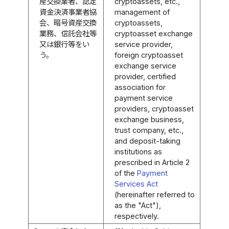
産交換業者、認定
cryptoassets, etc.,
資金決済事業者協
management of
会、暗号資産交換
cryptoassets,
業務、信託会社等
cryptoasset exchange
又は銀行等をい
service provider,
う。
foreign cryptoasset
exchange service
provider, certified
association for
payment service
providers, cryptoasset
exchange business,
trust company, etc.,
and deposit-taking
institutions as
prescribed in Article 2
of the
Payment
Services Act
(hereinafter referred to
as the "Act"),
respectively.