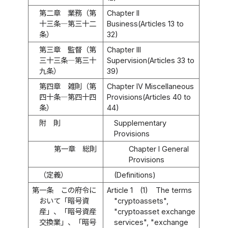
第二章 業務（第
Chapter II
十三条―第三十二
Business(Articles 13 to
条）
32)
第三章 監督（第
Chapter III
三十三条―第三十
Supervision(Articles 33 to
九条）
39)
第四章 雑則（第
Chapter IV Miscellaneous
四十条―第四十四
Provisions(Articles 40 to
条）
44)
附 則
Supplementary
Provisions
第一章 総則
Chapter I General
Provisions
（定義）
(Definitions)
第一条
この府令に
Article 1
(1)
The terms
おいて「暗号資
"cryptoassets",
産」、「暗号資産
"cryptoasset exchange
交換業」、「暗号
services", "exchange