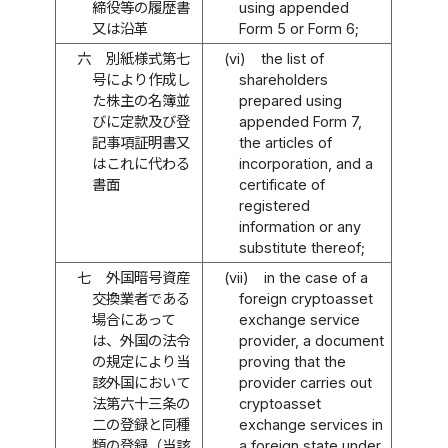
締役等の履歴書
using appended
又は沿革
Form 5 or Form 6;
六
別紙様式第七
(vi)
the list of
号により作成し
shareholders
た株主の名簿並
prepared using
びに定款及び登
appended Form 7,
記事項証明書又
the articles of
はこれに代わる
incorporation, and a
書面
certificate of
registered
information or any
substitute thereof;
七
外国暗号資産
(vii)
in the case of a
交換業者である
foreign cryptoasset
場合にあって
exchange service
は、外国の法令
provider, a document
の規定により当
proving that the
該外国において
provider carries out
法第六十三条の
cryptoasset
二の登録と同種
exchange services in
類の登録（当該
a foreign state under