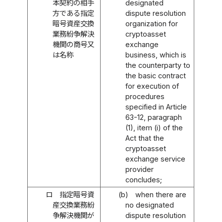
本契約の相手
designated
方である指定
dispute resolution
暗号資産交換
organization for
業務紛争解決
cryptoasset
機関の商号又
exchange
は名称
business, which is
the counterparty to
the basic contract
for execution of
procedures
specified in Article
63-12, paragraph
(1), item (i) of the
Act that the
cryptoasset
exchange service
provider
concludes;
ロ
指定暗号資
(b)
when there are
産交換業務紛
no designated
争解決機関が
dispute resolution