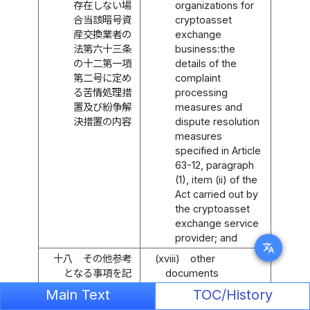
存在しない場
organizations for
合当該暗号資
cryptoasset
産交換業者の
exchange
法第六十三条
business:the
の十二第一項
details of the
第二号に定め
complaint
る苦情処理措
processing
置及び紛争解
measures and
決措置の内容
dispute resolution
measures
specified in Article
63-12, paragraph
(1), item (ii) of the
Act carried out by
the cryptoasset
exchange service
provider; and
translate
十八
その他参考
(xviii)
other
となる事項を記
documents
載した書面
containing other
Main Text
TOC/History
relevant particulars.