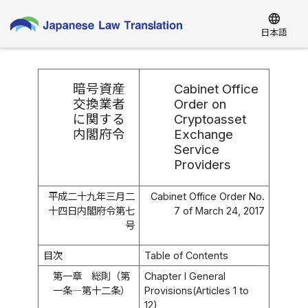
language
日本語
暗号資産
Cabinet Office
交換業者
Order on
に関する
Cryptoasset
内閣府令
Exchange
Service
Providers
平成二十九年三月二
Cabinet Office Order No.
十四日内閣府令第七
7 of March 24, 2017
号
目次
Table of Contents
第一章 総則（第
Chapter I General
一条―第十二条）
Provisions(Articles 1 to
12)