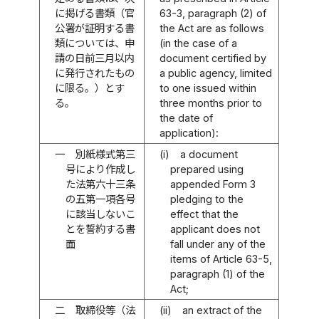
に掲げる書類（官
63-3, paragraph (2) of
公署が証明する書
the Act are as follows
類については、申
(in the case of a
請の日前三月以内
document certified by
に発行されたもの
a public agency, limited
に限る。）とす
to one issued within
る。
three months prior to
the date of
application):
一
別紙様式第三
(i)
a document
号により作成し
prepared using
た法第六十三条
appended Form 3
の五第一項各号
pledging to the
に該当しないこ
effect that the
とを誓約する書
applicant does not
面
fall under any of the
items of Article 63-5,
paragraph (1) of the
Act;
二
取締役等（法
(ii)
an extract of the