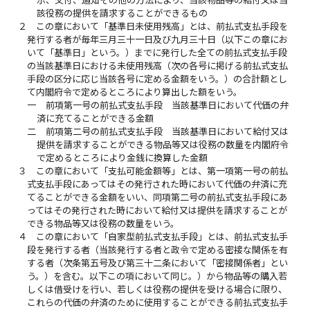
示、交付、通知その他の方法により、当該物品等の給付又は当
該役務の提供を請求することができるもの
２
この章において「基準日未使用残高」とは、前払式支払手段を
発行する者が毎年三月三十一日及び九月三十日（以下この章にお
いて「基準日」という。）までに発行した全ての前払式支払手段
の当該基準日における未使用残高（次の各号に掲げる前払式支払
手段の区分に応じ当該各号に定める金額をいう。）の合計額とし
て内閣府令で定めるところにより算出した額をいう。
一
前項第一号の前払式支払手段 当該基準日において代価の弁
済に充てることができる金額
二
前項第二号の前払式支払手段 当該基準日において給付又は
提供を請求することができる物品等又は役務の数量を内閣府令
で定めるところにより金銭に換算した金額
３
この章において「支払可能金額等」とは、第一項第一号の前払
式支払手段にあってはその発行された時において代価の弁済に充
てることができる金額をいい、同項第二号の前払式支払手段にあ
ってはその発行された時において給付又は提供を請求することが
できる物品等又は役務の数量をいう。
４
この章において「自家型前払式支払手段」とは、前払式支払手
段を発行する者（当該発行する者と政令で定める密接な関係を有
する者（次条第五号及び第三十二条において「密接関係者」とい
う。）を含む。以下この項において同じ。）から物品等の購入若
しくは借受けを行い、若しくは役務の提供を受ける場合に限り、
これらの代価の弁済のために使用することができる前払式支払手