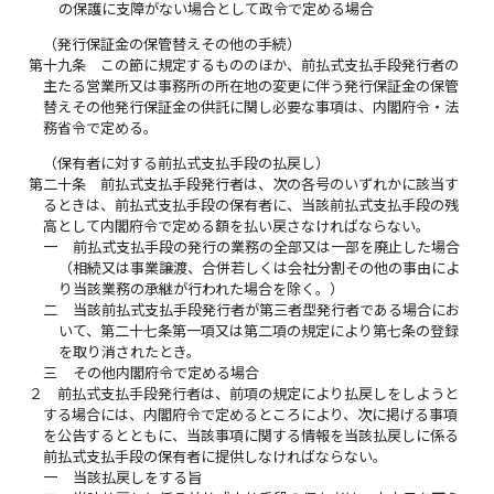
の保護に支障がない場合として政令で定める場合
（発行保証金の保管替えその他の手続）
第十九条
この節に規定するもののほか、前払式支払手段発行者の
主たる営業所又は事務所の所在地の変更に伴う発行保証金の保管
替えその他発行保証金の供託に関し必要な事項は、内閣府令・法
務省令で定める。
（保有者に対する前払式支払手段の払戻し）
第二十条
前払式支払手段発行者は、次の各号のいずれかに該当す
るときは、前払式支払手段の保有者に、当該前払式支払手段の残
高として内閣府令で定める額を払い戻さなければならない。
一
前払式支払手段の発行の業務の全部又は一部を廃止した場合
（相続又は事業譲渡、合併若しくは会社分割その他の事由によ
り当該業務の承継が行われた場合を除く。）
二
当該前払式支払手段発行者が第三者型発行者である場合にお
いて、第二十七条第一項又は第二項の規定により第七条の登録
を取り消されたとき。
三
その他内閣府令で定める場合
２
前払式支払手段発行者は、前項の規定により払戻しをしようと
する場合には、内閣府令で定めるところにより、次に掲げる事項
を公告するとともに、当該事項に関する情報を当該払戻しに係る
前払式支払手段の保有者に提供しなければならない。
一
当該払戻しをする旨