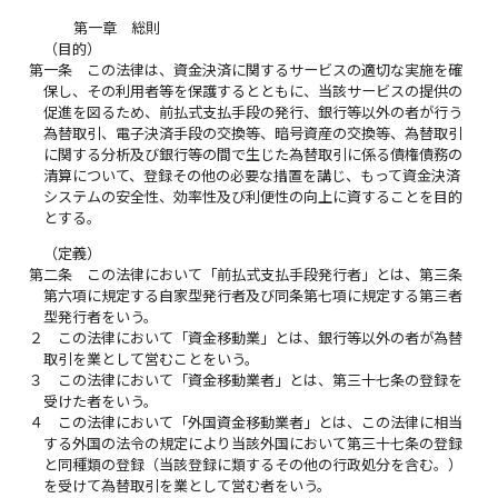
第一章 総則
（目的）
第一条
この法律は、資金決済に関するサービスの適切な実施を確
保し、その利用者等を保護するとともに、当該サービスの提供の
促進を図るため、前払式支払手段の発行、銀行等以外の者が行う
為替取引、電子決済手段の交換等、暗号資産の交換等、為替取引
に関する分析及び銀行等の間で生じた為替取引に係る債権債務の
清算について、登録その他の必要な措置を講じ、もって資金決済
システムの安全性、効率性及び利便性の向上に資することを目的
とする。
（定義）
第二条
この法律において「前払式支払手段発行者」とは、第三条
第六項に規定する自家型発行者及び同条第七項に規定する第三者
型発行者をいう。
２
この法律において「資金移動業」とは、銀行等以外の者が為替
取引を業として営むことをいう。
３
この法律において「資金移動業者」とは、第三十七条の登録を
受けた者をいう。
４
この法律において「外国資金移動業者」とは、この法律に相当
する外国の法令の規定により当該外国において第三十七条の登録
と同種類の登録（当該登録に類するその他の行政処分を含む。）
を受けて為替取引を業として営む者をいう。