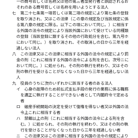
一の商号若しくは名称又は他の第三者型発行者と誤認されるお
それのある商号若しくは名称を用いようとする法人
七
第二十七条第一項若しくは第二項の規定により第七条の登録
を取り消され、又はこの法律（この章の規定及び当該規定に係
る第八章の規定に限る。以下この項において同じ。）に相当す
る外国の法令の規定により当該外国において受けている同種類
の登録（当該登録に類するその他の行政処分を含む。第九号ホ
において同じ。）を取り消され、その取消しの日から三年を経
過しない法人
八
この法律又はこの法律に相当する外国の法令の規定により罰
金の刑（これに相当する外国の法令による刑を含む。次号ニに
おいて同じ。）に処せられ、その刑の執行を終わり、又はその
刑の執行を受けることがなくなった日から三年を経過しない法
人
九
役員のうちに次のいずれかに該当する者のある法人
イ
心身の故障のため前払式支払手段の発行の業務に係る職務
を適正に執行することができない者として内閣府令で定める
者
ロ
破産手続開始の決定を受けて復権を得ない者又は外国の法
令上これに相当する者
ハ
禁錮以上の刑（これに相当する外国の法令による刑を含
む。）に処せられ、その刑の執行を終わり、又はその刑の執
行を受けることがなくなった日から三年を経過しない者
ニ
この法律又はこの法律に相当する外国の法令の規定により