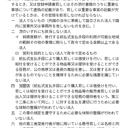
するとき、又は登録申請書若しくはその添付書類のうちに重要な
事項について虚偽の記載があり、若しくは重要な事実の記載が欠
けているときは、その登録を拒否しなければならない。
一
法人でないもの（外国の法令に準拠して設立された法人で国
内に営業所又は事務所を有しないものを含む。）
二
次のいずれにも該当しない法人
イ
純資産額が、発行する前払式支払手段の利用が可能な地域
の範囲その他の事情に照らして政令で定める金額以上である
法人
ロ
営利を目的としない法人で政令で定めるもの
三
前払式支払手段により購入若しくは借受けを行い、若しくは
給付を受けることができる物品等又は提供を受けることができ
る役務が、公の秩序又は善良の風俗を害し、又は害するおそれ
があるものでないことを確保するために必要な措置を講じてい
ない法人
四
加盟店（前払式支払手段により購入若しくは借受けを行い、
若しくは給付を受けることができる物品等の販売者若しくは貸
出人又は提供を受けることができる役務の提供者をいう。第三
十二条において同じ。）に対する支払を適切に行うために必要
な体制の整備が行われていない法人
五
この章の規定を遵守するために必要な体制の整備が行われて
いない法人
六
他の第三者型発行者が現に用いている商号若しくは名称と同