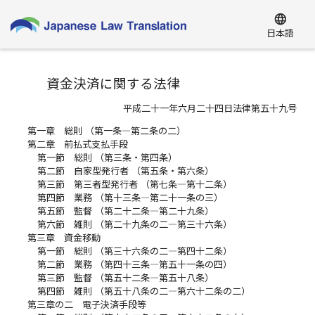
language
日本語
資金決済に関する法律
平成二十一年六月二十四日法律第五十九号
第一章 総則 （第一条―第二条の二）
第二章 前払式支払手段
第一節 総則 （第三条・第四条）
第二節 自家型発行者 （第五条・第六条）
第三節 第三者型発行者 （第七条―第十二条）
第四節 業務 （第十三条―第二十一条の三）
第五節 監督 （第二十二条―第二十九条）
第六節 雑則 （第二十九条の二―第三十六条）
第三章 資金移動
第一節 総則 （第三十六条の二―第四十二条）
第二節 業務 （第四十三条―第五十一条の四）
第三節 監督 （第五十二条―第五十八条）
第四節 雑則 （第五十八条の二―第六十二条の二）
第三章の二 電子決済手段等