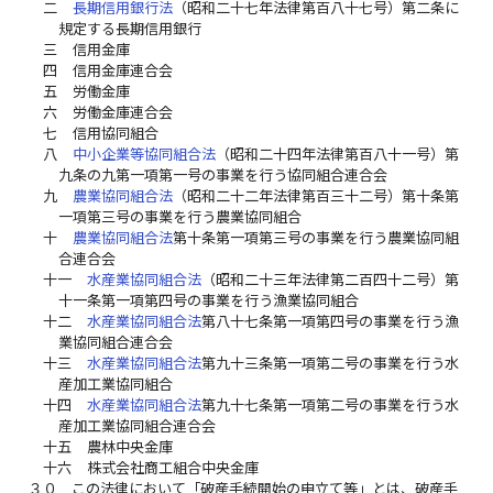
二
長期信用銀行法
（昭和二十七年法律第百八十七号）第二条に
規定する長期信用銀行
三
信用金庫
四
信用金庫連合会
五
労働金庫
六
労働金庫連合会
七
信用協同組合
八
中小企業等協同組合法
（昭和二十四年法律第百八十一号）第
九条の九第一項第一号の事業を行う協同組合連合会
九
農業協同組合法
（昭和二十二年法律第百三十二号）第十条第
一項第三号の事業を行う農業協同組合
十
農業協同組合法
第十条第一項第三号の事業を行う農業協同組
合連合会
十一
水産業協同組合法
（昭和二十三年法律第二百四十二号）第
十一条第一項第四号の事業を行う漁業協同組合
十二
水産業協同組合法
第八十七条第一項第四号の事業を行う漁
業協同組合連合会
十三
水産業協同組合法
第九十三条第一項第二号の事業を行う水
産加工業協同組合
十四
水産業協同組合法
第九十七条第一項第二号の事業を行う水
産加工業協同組合連合会
十五
農林中央金庫
十六
株式会社商工組合中央金庫
３０
この法律において「破産手続開始の申立て等」とは、破産手