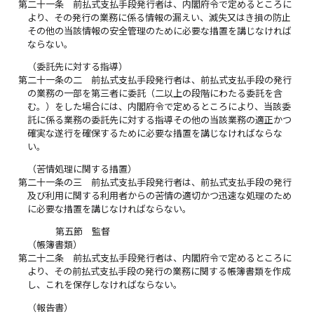
第二十一条
前払式支払手段発行者は、内閣府令で定めるところに
より、その発行の業務に係る情報の漏えい、滅失又はき損の防止
その他の当該情報の安全管理のために必要な措置を講じなければ
ならない。
（委託先に対する指導）
第二十一条の二
前払式支払手段発行者は、前払式支払手段の発行
の業務の一部を第三者に委託（二以上の段階にわたる委託を含
む。）をした場合には、内閣府令で定めるところにより、当該委
託に係る業務の委託先に対する指導その他の当該業務の適正かつ
確実な遂行を確保するために必要な措置を講じなければならな
い。
（苦情処理に関する措置）
第二十一条の三
前払式支払手段発行者は、前払式支払手段の発行
及び利用に関する利用者からの苦情の適切かつ迅速な処理のため
に必要な措置を講じなければならない。
第五節 監督
（帳簿書類）
第二十二条
前払式支払手段発行者は、内閣府令で定めるところに
より、その前払式支払手段の発行の業務に関する帳簿書類を作成
し、これを保存しなければならない。
（報告書）