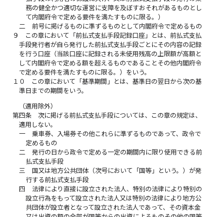
務の健全かつ適切な運営に支障を及ぼすおそれがあるものとし
て内閣府令で定める要件を満たすものに限る。）
二
前号に掲げるものに準ずるものとして内閣府令で定めるもの
９
この章において「前払式支払手段記録口座」とは、前払式支払
手段発行者が自ら発行した前払式支払手段ごとにその内容の記録
を行う口座（当該口座に記録される未使用残高の上限額が高額と
して内閣府令で定める額を超えるものであることその他内閣府令
で定める要件を満たすものに限る。）をいう。
１０
この章において「基準期間」とは、基準日の翌日から次の基
準日までの期間をいう。
（適用除外）
第四条
次に掲げる前払式支払手段については、この章の規定は、
適用しない。
一
乗車券、入場券その他これらに準ずるものであって、政令で
定めるもの
二
発行の日から政令で定める一定の期間内に限り使用できる前
払式支払手段
三
国又は地方公共団体（次号において「国等」という。）が発
行する前払式支払手段
四
法律により直接に設立された法人、特別の法律により特別の
設立行為をもって設立された法人又は特別の法律により地方公
共団体が設立者となって設立された法人であって、その資本金
又は出資の額の全部が国等からの出資によるものその他の国等