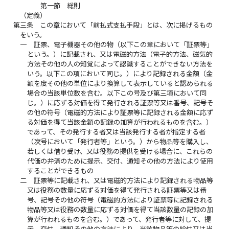
第一節 総則
（定義）
第三条
この章において「前払式支払手段」とは、次に掲げるもの
をいう。
一
証票、電子機器その他の物（以下この章において「証票等」
という。）に記載され、又は電磁的方法（電子的方法、磁気的
方法その他の人の知覚によって認識することができない方法を
いう。以下この項において同じ。）により記録される金額（金
額を度その他の単位により換算して表示していると認められる
場合の当該単位数を含む。以下この号及び第三項において同
じ。）に応ずる対価を得て発行される証票等又は番号、記号そ
の他の符号（電磁的方法により証票等に記録される金額に応ず
る対価を得て当該金額の記録の加算が行われるものを含む。）
であって、その発行する者又は当該発行する者が指定する者
（次号において「発行者等」という。）から物品等を購入し、
若しくは借り受け、又は役務の提供を受ける場合に、これらの
代価の弁済のために提示、交付、通知その他の方法により使用
することができるもの
二
証票等に記載され、又は電磁的方法により記録される物品等
又は役務の数量に応ずる対価を得て発行される証票等又は番
号、記号その他の符号（電磁的方法により証票等に記録される
物品等又は役務の数量に応ずる対価を得て当該数量の記録の加
算が行われるものを含む。）であって、発行者等に対して、提