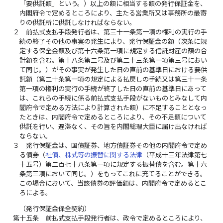
「要供託額」という。）以上の額に相当する額の発行保証金を、
内閣府令で定めるところにより、主たる営業所又は事務所の最寄
りの供託所に供託しなければならない。
２
前払式支払手段発行者は、第三十一条第一項の権利の実行の手
続の終了その他の事実の発生により、発行保証金の額（次条に規
定する保全金額及び第十六条第一項に規定する信託財産の額の合
計額を含む。第十八条第二号及び第二十三条第一項第三号におい
て同じ。）がその事実が発生した日の直前の基準日における要供
託額（第二十条第一項の規定による払戻しの手続又は第三十一条
第一項の権利の実行の手続が終了した日の直前の基準日にあって
は、これらの手続に係る前払式支払手段がないものとみなして内
閣府令で定める方法により計算された額）に不足することとなっ
たときは、内閣府令で定めるところにより、その不足額について
供託を行い、遅滞なく、その旨を内閣総理大臣に届け出なければ
ならない。
３
発行保証金は、国債証券、地方債証券その他の内閣府令で定め
る債券（
社債、株式等の振替に関する法律
（平成十三年法律第七
十五号）第二百七十八条第一項に規定する振替債を含む。第十六
条第三項において同じ。）をもってこれに充てることができる。
この場合において、当該債券の評価額は、内閣府令で定めるとこ
ろによる。
（発行保証金保全契約）
第十五条
前払式支払手段発行者は、政令で定めるところにより、