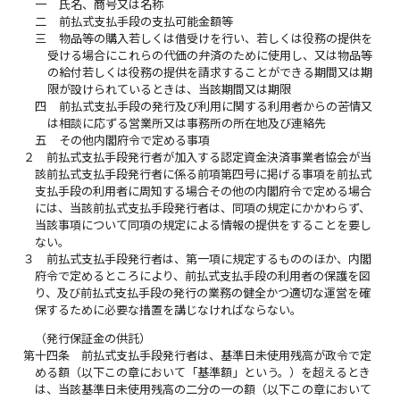
一
氏名、商号又は名称
二
前払式支払手段の支払可能金額等
三
物品等の購入若しくは借受けを行い、若しくは役務の提供を
受ける場合にこれらの代価の弁済のために使用し、又は物品等
の給付若しくは役務の提供を請求することができる期間又は期
限が設けられているときは、当該期間又は期限
四
前払式支払手段の発行及び利用に関する利用者からの苦情又
は相談に応ずる営業所又は事務所の所在地及び連絡先
五
その他内閣府令で定める事項
２
前払式支払手段発行者が加入する認定資金決済事業者協会が当
該前払式支払手段発行者に係る前項第四号に掲げる事項を前払式
支払手段の利用者に周知する場合その他の内閣府令で定める場合
には、当該前払式支払手段発行者は、同項の規定にかかわらず、
当該事項について同項の規定による情報の提供をすることを要し
ない。
３
前払式支払手段発行者は、第一項に規定するもののほか、内閣
府令で定めるところにより、前払式支払手段の利用者の保護を図
り、及び前払式支払手段の発行の業務の健全かつ適切な運営を確
保するために必要な措置を講じなければならない。
（発行保証金の供託）
第十四条
前払式支払手段発行者は、基準日未使用残高が政令で定
める額（以下この章において「基準額」という。）を超えるとき
は、当該基準日未使用残高の二分の一の額（以下この章において