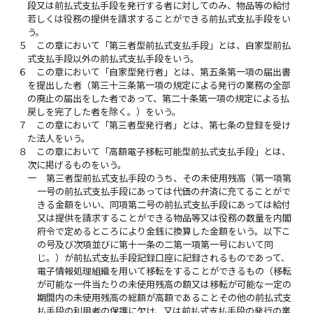
段又は前払式支払手段を発行する者に対してのみ、物品等の給付
若しくは役務の提供を請求することができる前払式支払手段をい
う。
５
この章において「第三者型前払式支払手段」とは、自家型前払
式支払手段以外の前払式支払手段をいう。
６
この章において「自家型発行者」とは、第五条第一項の届出書
を提出した者（第三十三条第一項の規定による発行の業務の全部
の廃止の届出をした者であって、第二十条第一項の規定による払
戻しを完了した者を除く。）をいう。
７
この章において「第三者型発行者」とは、第七条の登録を受け
た法人をいう。
８
この章において「高額電子移転可能型前払式支払手段」とは、
次に掲げるものをいう。
一
第三者型前払式支払手段のうち、その未使用残高（第一項第
一号の前払式支払手段にあっては代価の弁済に充てることがで
きる金額をいい、同項第二号の前払式支払手段にあっては給付
又は提供を請求することができる物品等又は役務の数量を内閣
府令で定めるところにより金銭に換算した金額をいう。以下こ
の号及び次項並びに第十一条の二第一項第一号において同
じ。）が前払式支払手段記録口座に記録されるものであって、
電子情報処理組織を用いて移転をすることができるもの（移転
が可能な一件当たりの未使用残高の額又は移転が可能な一定の
期間内の未使用残高の総額が高額であることその他の前払式支
払手段の利用者の保護に欠け、又は前払式支払手段の発行の業