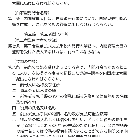
大臣に届け出なければならない。
（自家型発行者名簿）
第六条
内閣総理大臣は、自家型発行者について、自家型発行者名
簿を作成し、これを公衆の縦覧に供しなければならない。
第三節 第三者型発行者
（第三者型発行者の登録）
第七条
第三者型前払式支払手段の発行の業務は、内閣総理大臣の
登録を受けた法人でなければ、行ってはならない。
（登録の申請）
第八条
前条の登録を受けようとする者は、内閣府令で定めるとこ
ろにより、次に掲げる事項を記載した登録申請書を内閣総理大臣
に提出しなければならない。
一
商号又は名称及び住所
二
資本金又は出資の額
三
前払式支払手段の発行の業務に係る営業所又は事務所の名称
及び所在地
四
役員の氏名又は名称
五
前払式支払手段の種類、名称及び支払可能金額等
六
物品等の購入若しくは借受けを行い、若しくは役務の提供を
受ける場合にこれらの代価の弁済のために使用し、又は物品等
の給付若しくは役務の提供を請求することができる期間又は期
限が設けられているときは、当該期間又は期限