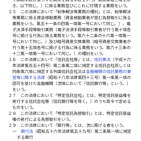
き、以下同じ。）に係る業務並びにこれに付随する業務をいう。
２５
この法律において「紛争解決等業務の種別」とは、紛争解決
等業務に係る資金移動業務（資金移動業者が営む為替取引に係る
業務をいう。第五十一条の四第一項第一号において同じ。）、電
子決済手段等取引業務（電子決済手段等取引業者が行う第十項各
号に掲げる行為に係る業務をいう。第六十二条の十六第一項第一
号において同じ。）及び暗号資産交換業務（暗号資産交換業者が
行う第十五項各号に掲げる行為に係る業務をいう。第六十三条の
十二第一項第一号において同じ。）の種別をいう。
２６
この法律において「信託会社等」とは、
信託業法
（平成十六
年法律第百五十四号）第二条第二項に規定する信託会社若しくは
同条第六項に規定する外国信託会社又は
金融機関の信託業務の兼
営等に関する法律
（昭和十八年法律第四十三号）第一条第一項の
認可を受けた金融機関（次項において「信託銀行等」という。）
をいう。
２７
この法律において「特定信託会社」とは、特定信託受益権を
発行する信託会社等（信託銀行等を除く。）のうち政令で定める
ものをいう。
２８
この法律において「特定信託為替取引」とは、特定信託受益
権の発行による為替取引をいう。
２９
この法律において「銀行等」とは、次に掲げる者をいう。
一
銀行法
（昭和五十六年法律第五十九号）第二条第一項に規定
する銀行