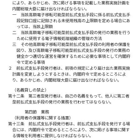
により、あらかじめ、次に掲げる事項を記載した業務実施計画を
内閣総理大臣に届け出なければならない。
一
当該高額電子移転可能型前払式支払手段に係る前払式支払手
段記録口座に記録される未使用残高の上限額を定める場合にあ
っては、当該上限額
二
当該高額電子移転可能型前払式支払手段の発行の業務を行う
ために使用する電子情報処理組織の管理の方法
三
その他高額電子移転可能型前払式支払手段の利用者の保護を
図り、及び高額電子移転可能型前払式支払手段の発行の業務の
健全かつ適切な運営を確保するために必要な事項として内閣府
令で定める事項
２
前払式支払手段発行者は、前項の規定により届け出た業務実施
計画を変更しようとするときは、内閣府令で定めるところによ
り、あらかじめ、内閣総理大臣に届け出なければならない。
（名義貸しの禁止）
第十二条
第三者型発行者は、自己の名義をもって、他人に第三者
型前払式支払手段の発行の業務を行わせてはならない。
第四節 業務
（利用者の保護等に関する措置）
第十三条
前払式支払手段発行者は、前払式支払手段を発行する場
合には、内閣府令で定めるところにより、次に掲げる事項に関す
る情報を利用者に提供しなければならない。