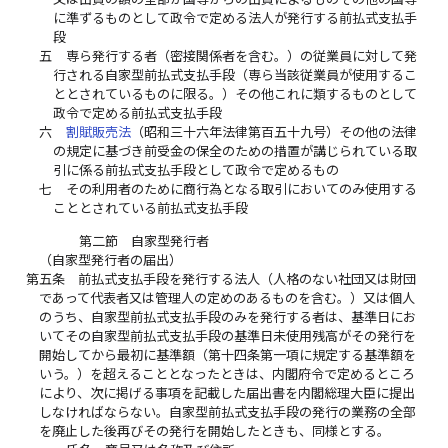
に準ずるものとして政令で定める法人が発行する前払式支払手
段
五
専ら発行する者（密接関係者を含む。）の従業員に対して発
行される自家型前払式支払手段（専ら当該従業員が使用するこ
ととされているものに限る。）その他これに類するものとして
政令で定める前払式支払手段
六
割賦販売法
（昭和三十六年法律第百五十九号）その他の法律
の規定に基づき前受金の保全のための措置が講じられている取
引に係る前払式支払手段として政令で定めるもの
七
その利用者のために商行為となる取引においてのみ使用する
こととされている前払式支払手段
第二節 自家型発行者
（自家型発行者の届出）
第五条
前払式支払手段を発行する法人（人格のない社団又は財団
であって代表者又は管理人の定めのあるものを含む。）又は個人
のうち、自家型前払式支払手段のみを発行する者は、基準日にお
いてその自家型前払式支払手段の基準日未使用残高がその発行を
開始してから最初に基準額（第十四条第一項に規定する基準額を
いう。）を超えることとなったときは、内閣府令で定めるところ
により、次に掲げる事項を記載した届出書を内閣総理大臣に提出
しなければならない。自家型前払式支払手段の発行の業務の全部
を廃止した後再びその発行を開始したときも、同様とする。