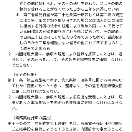
罰金の刑に処せられ、その刑の執行を終わり、又はその刑の
執行を受けることがなくなった日から三年を経過しない者
ホ
第三者型発行者が第二十七条第一項若しくは第二項の規定
により第七条の登録を取り消された場合又は法人がこの法律
に相当する外国の法令の規定により当該外国において受けて
いる同種類の登録を取り消された場合において、その取消し
の日前三十日以内にその法人の役員であった者で、当該取消
しの日から三年を経過しない者その他これに準ずるものとし
て政令で定める者
２
内閣総理大臣は、前項の規定により登録を拒否したときは、遅
滞なく、その理由を示して、その旨を登録申請者に通知しなけれ
ばならない。
（変更の届出）
第十一条
第三者型発行者は、第八条第一項各号に掲げる事項のい
ずれかに変更があったときは、遅滞なく、その旨を内閣総理大臣
に届け出なければならない。
２
内閣総理大臣は、前項の規定による届出を受理したときは、届
出があった事項を第三者型発行者登録簿に登録しなければならな
い。
（業務実施計画の届出）
第十一条の二
前払式支払手段発行者は、高額電子移転可能型前払
式支払手段を発行しようとするときは、内閣府令で定めるところ