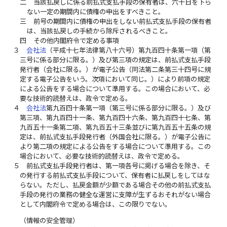
二
当該払戻しに係る前払式支払手段の保有者は、六十日を下ら
ない一定の期間内に債権の申出をすべきこと。
三
前号の期間内に債権の申出をしない前払式支払手段の保有者
は、当該払戻しの手続から除斥されるべきこと。
四
その他内閣府令で定める事項
３
会社法
（平成十七年法律第八十六号）第九百四十条第一項（第
三号に係る部分に限る。）及び第三項の規定は、前払式支払手段
発行者（会社に限る。）が電子公告（同法第二条第三十四号に規
定する電子公告をいう。次項において同じ。）により前項の規定
による公告をする場合について準用する。この場合において、必
要な技術的読替えは、政令で定める。
４
会社法
第九百四十条第一項（第三号に係る部分に限る。）及び
第三項、第九百四十一条、第九百四十六条、第九百四十七条、第
九百五十一条第二項、第九百五十三条並びに第九百五十五条の規
定は、前払式支払手段発行者（外国会社に限る。）が電子公告に
より第二項の規定による公告をする場合について準用する。この
場合において、必要な技術的読替えは、政令で定める。
５
前払式支払手段発行者は、第一項各号に掲げる場合を除き、そ
の発行する前払式支払手段について、保有者に払戻しをしてはな
らない。ただし、払戻金額が少額である場合その他の前払式支払
手段の発行の業務の健全な運営に支障が生ずるおそれがない場合
として内閣府令で定める場合は、この限りでない。
（情報の安全管理）