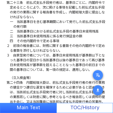
第二十三条
前払式支払手段発行者は、基準日ごとに、内閣府令で
定めるところにより、次に掲げる事項を記載した前払式支払手段
の発行の業務に関する報告書を作成し、内閣総理大臣に提出しな
ければならない。
一
当該基準日を含む基準期間において発行した前払式支払手段
の発行額
二
当該基準日における前払式支払手段の基準日未使用残高
三
当該基準日未使用残高に係る発行保証金の額
四
その他内閣府令で定める事項
２
前項の報告書には、財務に関する書類その他の内閣府令で定め
る書類を添付しなければならない。
３
自家型発行者については、基準日未使用残高が基準額以下とな
った基準日の翌日から当該基準日以後の基準日であって再び基準
日未使用残高が基準額を超えることとなった基準日の前日までの
間の基準日については、第一項の規定は、適用しない。
translate
（立入検査等）
第二十四条
内閣総理大臣は、前払式支払手段発行者の発行の業務
の健全かつ適切な運営を確保するために必要があると認めるとき
download
は、当該前払式支払手段発行者に対し当該前払式支払手段発行者
の業務若しくは財産に関し参考となるべき報告若しくは資料の提
出を命じ、又は当該職員に当該前払式支払手段発行者の営業所、
事務所その他の施設に立ち入らせ、その業務若しくは財産の状況
Main Text
TOC/History
に関して質問させ、若しくは帳簿書類その他の物件を検査させる