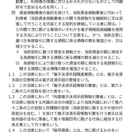
勘案し、利用者の保護に欠けるおそれが少ないものとして内閣
府令で定めるものを除く。）。
四
資金移動業者の委託を受けて、当該資金移動業者に代わって
利用者（当該資金移動業者との間で為替取引を継続的に又は反
復して行うことを内容とする契約を締結している者に限る。）
との間で次に掲げる事項のいずれかを電子情報処理組織を使用
する方法により行うことについて合意をし、かつ、当該合意に
基づき為替取引に関する債務に係る債権の額を増加させ、又は
減少させること。
イ
当該契約に基づき資金を移動させ、当該資金の額に相当す
る為替取引に関する債務に係る債権の額を減少させること。
ロ
為替取引により受け取った資金の額に相当する為替取引に
関する債務に係る債権の額を増加させること。
１１
この法律において「電子決済手段関連業務」とは、電子決済
手段の交換等又は電子決済手段の管理をいう。
１２
この法律において「電子決済手段等取引業者」とは、第六十
二条の三の登録を受けた者をいう。
１３
この法律において「外国電子決済手段等取引業者」とは、こ
の法律に相当する外国の法令の規定により当該外国において第六
十二条の三の登録と同種類の登録（当該登録に類するその他の行
政処分を含む。）を受けて電子決済手段等取引業を行う者又は当
該外国の法令に準拠して第十項第四号に掲げる行為に相当する行
為を業として行う者をいう。
１４
この法律において「暗号資産」とは、次に掲げるものをい