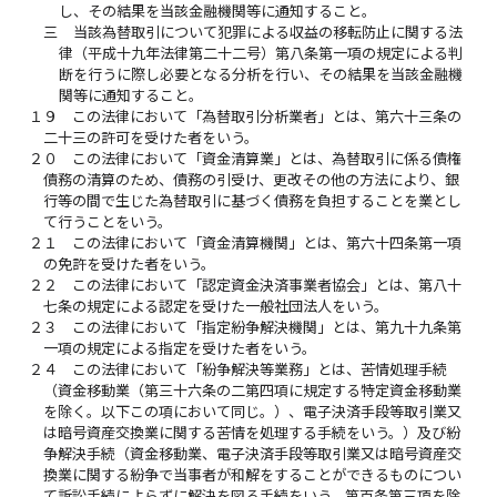
し、その結果を当該金融機関等に通知すること。
三
当該為替取引について犯罪による収益の移転防止に関する法
律（平成十九年法律第二十二号）第八条第一項の規定による判
断を行うに際し必要となる分析を行い、その結果を当該金融機
関等に通知すること。
１９
この法律において「為替取引分析業者」とは、第六十三条の
二十三の許可を受けた者をいう。
２０
この法律において「資金清算業」とは、為替取引に係る債権
債務の清算のため、債務の引受け、更改その他の方法により、銀
行等の間で生じた為替取引に基づく債務を負担することを業とし
て行うことをいう。
２１
この法律において「資金清算機関」とは、第六十四条第一項
の免許を受けた者をいう。
２２
この法律において「認定資金決済事業者協会」とは、第八十
七条の規定による認定を受けた一般社団法人をいう。
２３
この法律において「指定紛争解決機関」とは、第九十九条第
一項の規定による指定を受けた者をいう。
２４
この法律において「紛争解決等業務」とは、苦情処理手続
（資金移動業（第三十六条の二第四項に規定する特定資金移動業
を除く。以下この項において同じ。）、電子決済手段等取引業又
は暗号資産交換業に関する苦情を処理する手続をいう。）及び紛
争解決手続（資金移動業、電子決済手段等取引業又は暗号資産交
換業に関する紛争で当事者が和解をすることができるものについ
て訴訟手続によらずに解決を図る手続をいう。第百条第三項を除