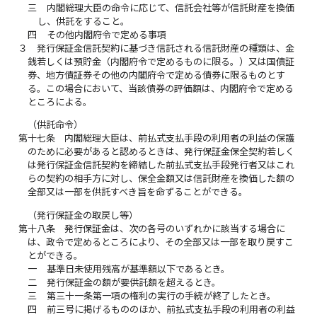
三
内閣総理大臣の命令に応じて、信託会社等が信託財産を換価
し、供託をすること。
四
その他内閣府令で定める事項
３
発行保証金信託契約に基づき信託される信託財産の種類は、金
銭若しくは預貯金（内閣府令で定めるものに限る。）又は国債証
券、地方債証券その他の内閣府令で定める債券に限るものとす
る。この場合において、当該債券の評価額は、内閣府令で定める
ところによる。
（供託命令）
第十七条
内閣総理大臣は、前払式支払手段の利用者の利益の保護
のために必要があると認めるときは、発行保証金保全契約若しく
は発行保証金信託契約を締結した前払式支払手段発行者又はこれ
らの契約の相手方に対し、保全金額又は信託財産を換価した額の
全部又は一部を供託すべき旨を命ずることができる。
（発行保証金の取戻し等）
第十八条
発行保証金は、次の各号のいずれかに該当する場合に
は、政令で定めるところにより、その全部又は一部を取り戻すこ
とができる。
一
基準日未使用残高が基準額以下であるとき。
二
発行保証金の額が要供託額を超えるとき。
三
第三十一条第一項の権利の実行の手続が終了したとき。
四
前三号に掲げるもののほか、前払式支払手段の利用者の利益