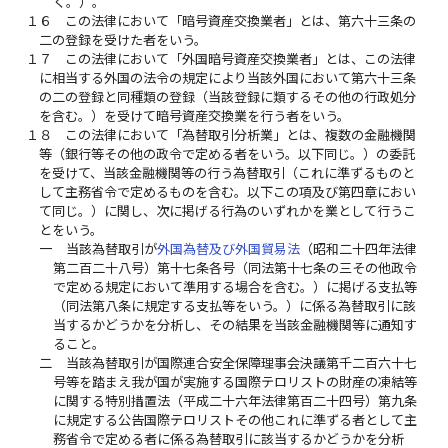
く。）。
１６
この法律において「暗号資産交換業者」とは、第六十三条の
二の登録を受けた者をいう。
１７
この法律において「外国暗号資産交換業者」とは、この法律
に相当する外国の法令の規定により当該外国において第六十三条
の二の登録と同種類の登録（当該登録に類するその他の行政処分
を含む。）を受けて暗号資産交換業を行う者をいう。
１８
この法律において「為替取引分析業」とは、複数の金融機関
等（銀行等その他の政令で定める者をいう。以下同じ。）の委託
を受けて、当該金融機関等の行う為替取引（これに準ずるものと
して主務省令で定めるものを含む。以下この項及び第四章におい
て同じ。）に関し、次に掲げる行為のいずれかを業として行うこ
とをいう。
一
当該為替取引が
外国為替及び外国貿易法
（昭和二十四年法律
第二百二十八号）第十七条各号（同法第十七条の三その他政令
で定める規定において準用する場合を含む。）に掲げる支払等
（同法第八条に規定する支払等をいう。）に係る為替取引に該
当するかどうかを分析し、その結果を当該金融機関等に通知す
ること。
二
当該為替取引が国際連合安全保障理事会決議第千二百六十七
号等を踏まえ我が国が実施する国際テロリストの財産の凍結等
に関する特別措置法（平成二十六年法律第百二十四号）第九条
に規定する公告国際テロリストその他これに準ずる者として主
務省令で定める者に係る為替取引に該当するかどうかを分析