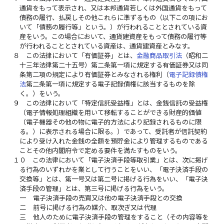
通貨をもって表示され、又は本邦通貨若しくは外国通貨をもって
債務の履行、払戻しその他これらに準ずるもの（以下この項にお
いて「債務の履行等」という。）が行われることとされている資
産をいう。この場合において、通貨建資産をもって債務の履行等
が行われることとされている資産は、通貨建資産とみなす。
８
この法律において「有価証券」とは、
金融商品取引法
（昭和二
十三年法律第二十五号）第二条第一項に規定する有価証券又は同
条第二項の規定により有価証券とみなされる権利（
電子記録債権
法
第二条第一項に規定する電子記録債権に該当するものを除
く。）をいう。
９
この法律において「特定信託受益権」とは、金銭信託の受益権
（電子情報処理組織を用いて移転することができる財産的価値
（電子機器その他の物に電子的方法により記録されるものに限
る。）に表示される場合に限る。）であって、受託者が信託契約
により受け入れた金銭の全額を預貯金により管理するものである
ことその他内閣府令で定める要件を満たすものをいう。
１０
この法律において「電子決済手段等取引業」とは、次に掲げ
る行為のいずれかを業として行うことをいい、「電子決済手段の
交換等」とは、第一号又は第二号に掲げる行為をいい、「電子決
済手段の管理」とは、第三号に掲げる行為をいう。
一
電子決済手段の売買又は他の電子決済手段との交換
二
前号に掲げる行為の媒介、取次ぎ又は代理
三
他人のために電子決済手段の管理をすること（その内容等を