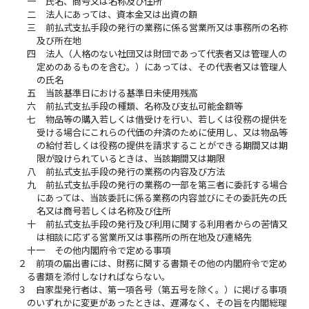
一
氏名、商号又は名称及び住所
二
法人にあっては、資本金又は出資の額
三
前払式支払手段の発行の業務に係る営業所又は事務所の名称
及び所在地
四
法人（人格のない社団又は財団であって代表者又は管理人の
定めのあるものを含む。）にあっては、その代表者又は管理人
の氏名
五
当該基準日における基準日未使用残高
六
前払式支払手段の種類、名称及び支払可能金額等
七
物品等の購入若しくは借受けを行い、若しくは役務の提供を
受ける場合にこれらの代価の弁済のために使用し、又は物品等
の給付若しくは役務の提供を請求することができる期間又は期
限が設けられているときは、当該期間又は期限
八
前払式支払手段の発行の業務の内容及び方法
九
前払式支払手段の発行の業務の一部を第三者に委託する場合
にあっては、当該委託に係る業務の内容並びにその委託先の氏
名又は商号若しくは名称及び住所
十
前払式支払手段の発行及び利用に関する利用者からの苦情又
は相談に応ずる営業所又は事務所の所在地及び連絡先
十一
その他内閣府令で定める事項
２
前項の届出書には、財務に関する書類その他の内閣府令で定め
る書類を添付しなければならない。
３
自家型発行者は、第一項各号（第五号を除く。）に掲げる事項
のいずれかに変更があったときは、遅滞なく、その旨を内閣総理