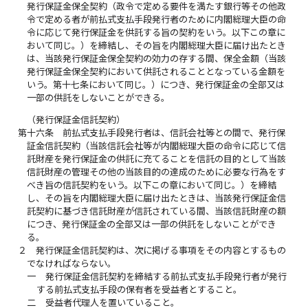
発行保証金保全契約（政令で定める要件を満たす銀行等その他政
令で定める者が前払式支払手段発行者のために内閣総理大臣の命
令に応じて発行保証金を供託する旨の契約をいう。以下この章に
おいて同じ。）を締結し、その旨を内閣総理大臣に届け出たとき
は、当該発行保証金保全契約の効力の存する間、保全金額（当該
発行保証金保全契約において供託されることとなっている金額を
いう。第十七条において同じ。）につき、発行保証金の全部又は
一部の供託をしないことができる。
（発行保証金信託契約）
第十六条
前払式支払手段発行者は、信託会社等との間で、発行保
証金信託契約（当該信託会社等が内閣総理大臣の命令に応じて信
託財産を発行保証金の供託に充てることを信託の目的として当該
信託財産の管理その他の当該目的の達成のために必要な行為をす
べき旨の信託契約をいう。以下この章において同じ。）を締結
し、その旨を内閣総理大臣に届け出たときは、当該発行保証金信
託契約に基づき信託財産が信託されている間、当該信託財産の額
につき、発行保証金の全部又は一部の供託をしないことができ
る。
２
発行保証金信託契約は、次に掲げる事項をその内容とするもの
でなければならない。
一
発行保証金信託契約を締結する前払式支払手段発行者が発行
する前払式支払手段の保有者を受益者とすること。
二
受益者代理人を置いていること。