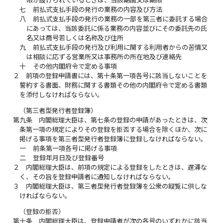
七
前払式支払手段の発行の業務の内容及び方法
八
前払式支払手段の発行の業務の一部を第三者に委託する場合
にあっては、当該委託に係る業務の内容並びにその委託先の氏
名又は商号若しくは名称及び住所
九
前払式支払手段の発行及び利用に関する利用者からの苦情又
は相談に応ずる営業所又は事務所の所在地及び連絡先
十
その他内閣府令で定める事項
２
前項の登録申請書には、第十条第一項各号に該当しないことを
誓約する書面、財務に関する書類その他の内閣府令で定める書類
を添付しなければならない。
（第三者型発行者登録簿）
第九条
内閣総理大臣は、第七条の登録の申請があったときは、次
条第一項の規定によりその登録を拒否する場合を除くほか、次に
掲げる事項を第三者型発行者登録簿に登録しなければならない。
一
前条第一項各号に掲げる事項
二
登録年月日及び登録番号
２
内閣総理大臣は、前項の規定による登録をしたときは、遅滞な
く、その旨を登録申請者に通知しなければならない。
３
内閣総理大臣は、第三者型発行者登録簿を公衆の縦覧に供しな
ければならない。
（登録の拒否）
第十条
内閣総理大臣は、登録申請者が次の各号のいずれかに該当