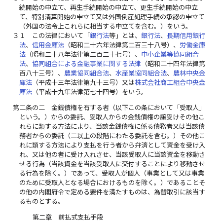
続開始の申立て、再生手続開始の申立て、更生手続開始の申立
て、特別清算開始の申立て又は外国倒産処理手続の承認の申立て
（外国の法令上これらに相当する申立てを含む。）をいう。
３１
この法律において「
銀行法
等」とは、
銀行法
、
長期信用銀行
法
、
信用金庫法
（昭和二十六年法律第二百三十八号）、
労働金庫
法
（昭和二十八年法律第二百二十七号）、
中小企業等協同組合
法
、
協同組合による金融事業に関する法律
（昭和二十四年法律第
百八十三号）、
農業協同組合法
、
水産業協同組合法
、
農林中央金
庫法
（平成十三年法律第九十三号）又は
株式会社商工組合中央金
庫法
（平成十九年法律第七十四号）をいう。
第二条の二
金銭債権を有する者（以下この条において「受取人」
という。）からの委託、受取人からの金銭債権の譲受けその他こ
れらに類する方法により、当該金銭債権に係る債務者又は当該債
務者からの委託（二以上の段階にわたる委託を含む。）その他こ
れに類する方法により支払を行う者から弁済として資金を受け入
れ、又は他の者に受け入れさせ、当該受取人に当該資金を移動さ
せる行為（当該資金を当該受取人に交付することにより移動させ
る行為を除く。）であって、受取人が個人（事業として又は事業
のために受取人となる場合におけるものを除く。）であることそ
の他の内閣府令で定める要件を満たすものは、為替取引に該当す
るものとする。
第二章 前払式支払手段