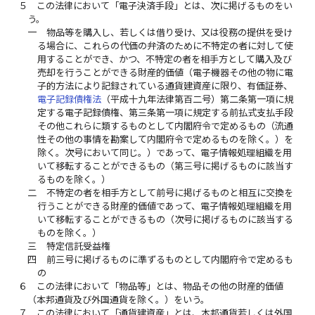
５
この法律において「電子決済手段」とは、次に掲げるものをい
う。
一
物品等を購入し、若しくは借り受け、又は役務の提供を受け
る場合に、これらの代価の弁済のために不特定の者に対して使
用することができ、かつ、不特定の者を相手方として購入及び
売却を行うことができる財産的価値（電子機器その他の物に電
子的方法により記録されている通貨建資産に限り、有価証券、
電子記録債権法
（平成十九年法律第百二号）第二条第一項に規
定する電子記録債権、第三条第一項に規定する前払式支払手段
その他これらに類するものとして内閣府令で定めるもの（流通
性その他の事情を勘案して内閣府令で定めるものを除く。）を
除く。次号において同じ。）であって、電子情報処理組織を用
いて移転することができるもの（第三号に掲げるものに該当す
るものを除く。）
二
不特定の者を相手方として前号に掲げるものと相互に交換を
行うことができる財産的価値であって、電子情報処理組織を用
いて移転することができるもの（次号に掲げるものに該当する
ものを除く。）
三
特定信託受益権
四
前三号に掲げるものに準ずるものとして内閣府令で定めるも
の
６
この法律において「物品等」とは、物品その他の財産的価値
（本邦通貨及び外国通貨を除く。）をいう。
７
この法律において「通貨建資産」とは、本邦通貨若しくは外国