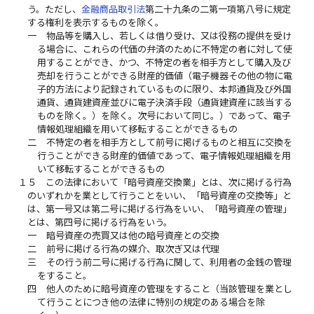
う。ただし、
金融商品取引法
第二十九条の二第一項第八号に規定
する権利を表示するものを除く。
一
物品等を購入し、若しくは借り受け、又は役務の提供を受け
る場合に、これらの代価の弁済のために不特定の者に対して使
用することができ、かつ、不特定の者を相手方として購入及び
売却を行うことができる財産的価値（電子機器その他の物に電
子的方法により記録されているものに限り、本邦通貨及び外国
通貨、通貨建資産並びに電子決済手段（通貨建資産に該当する
ものを除く。）を除く。次号において同じ。）であって、電子
情報処理組織を用いて移転することができるもの
二
不特定の者を相手方として前号に掲げるものと相互に交換を
行うことができる財産的価値であって、電子情報処理組織を用
いて移転することができるもの
１５
この法律において「暗号資産交換業」とは、次に掲げる行為
のいずれかを業として行うことをいい、「暗号資産の交換等」と
は、第一号又は第二号に掲げる行為をいい、「暗号資産の管理」
とは、第四号に掲げる行為をいう。
一
暗号資産の売買又は他の暗号資産との交換
二
前号に掲げる行為の媒介、取次ぎ又は代理
三
その行う前二号に掲げる行為に関して、利用者の金銭の管理
をすること。
四
他人のために暗号資産の管理をすること（当該管理を業とし
て行うことにつき他の法律に特別の規定のある場合を除