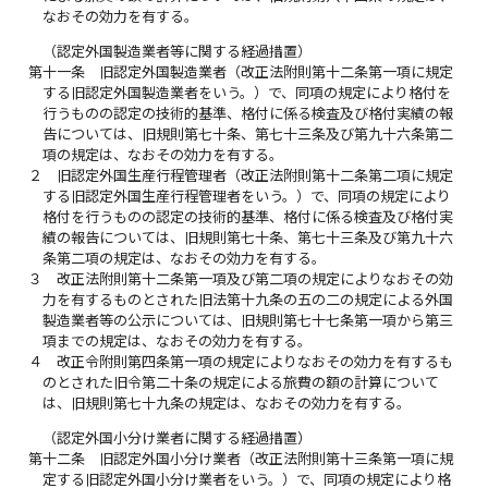
なおその効力を有する。
（認定外国製造業者等に関する経過措置）
第十一条
旧認定外国製造業者（改正法附則第十二条第一項に規定
する旧認定外国製造業者をいう。）で、同項の規定により格付を
行うものの認定の技術的基準、格付に係る検査及び格付実績の報
告については、旧規則第七十条、第七十三条及び第九十六条第二
項の規定は、なおその効力を有する。
２
旧認定外国生産行程管理者（改正法附則第十二条第二項に規定
する旧認定外国生産行程管理者をいう。）で、同項の規定により
格付を行うものの認定の技術的基準、格付に係る検査及び格付実
績の報告については、旧規則第七十条、第七十三条及び第九十六
条第二項の規定は、なおその効力を有する。
３
改正法附則第十二条第一項及び第二項の規定によりなおその効
力を有するものとされた旧法第十九条の五の二の規定による外国
製造業者等の公示については、旧規則第七十七条第一項から第三
項までの規定は、なおその効力を有する。
４
改正令附則第四条第一項の規定によりなおその効力を有するも
のとされた旧令第二十条の規定による旅費の額の計算について
は、旧規則第七十九条の規定は、なおその効力を有する。
（認定外国小分け業者に関する経過措置）
第十二条
旧認定外国小分け業者（改正法附則第十三条第一項に規
定する旧認定外国小分け業者をいう。）で、同項の規定により格