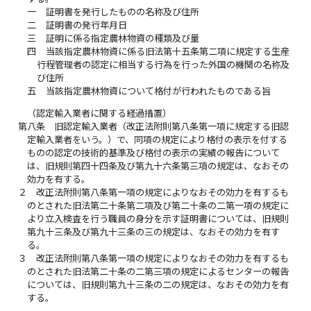
一
証明書を発行したものの名称及び住所
二
証明書の発行年月日
三
証明に係る指定農林物資の種類及び量
四
当該指定農林物資に係る旧法第十五条第二項に規定する生産
行程管理者の認定に相当する行為を行った外国の機関の名称及
び住所
五
当該指定農林物資について格付が行われたものである旨
（認定輸入業者に関する経過措置）
第八条
旧認定輸入業者（改正法附則第八条第一項に規定する旧認
定輸入業者をいう。）で、同項の規定により格付の表示を付する
ものの認定の技術的基準及び格付の表示の実績の報告について
は、旧規則第四十四条及び第九十六条第三項の規定は、なおその
効力を有する。
２
改正法附則第八条第一項の規定によりなおその効力を有するも
のとされた旧法第二十条第二項及び第二十条の二第一項の規定に
より立入検査を行う職員の身分を示す証明書については、旧規則
第九十三条及び第九十三条の三の規定は、なおその効力を有す
る。
３
改正法附則第八条第一項の規定によりなおその効力を有するも
のとされた旧法第二十条の二第三項の規定によるセンターの報告
については、旧規則第九十三条の二の規定は、なおその効力を有
する。