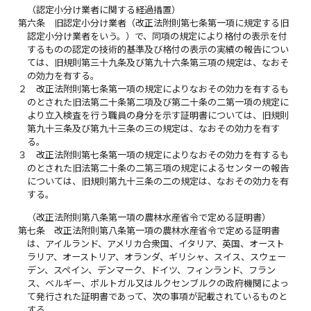
（認定小分け業者に関する経過措置）
第六条
旧認定小分け業者（改正法附則第七条第一項に規定する旧
認定小分け業者をいう。）で、同項の規定により格付の表示を付
するものの認定の技術的基準及び格付の表示の実績の報告につい
ては、旧規則第三十九条及び第九十六条第三項の規定は、なおそ
の効力を有する。
２
改正法附則第七条第一項の規定によりなおその効力を有するも
のとされた旧法第二十条第二項及び第二十条の二第一項の規定に
より立入検査を行う職員の身分を示す証明書については、旧規則
第九十三条及び第九十三条の三の規定は、なおその効力を有す
る。
３
改正法附則第七条第一項の規定によりなおその効力を有するも
のとされた旧法第二十条の二第三項の規定によるセンターの報告
については、旧規則第九十三条の二の規定は、なおその効力を有
する。
（改正法附則第八条第一項の農林水産省令で定める証明書）
第七条
改正法附則第八条第一項の農林水産省令で定める証明書
は、アイルランド、アメリカ合衆国、イタリア、英国、オースト
ラリア、オーストリア、オランダ、ギリシャ、スイス、スウェー
デン、スペイン、デンマーク、ドイツ、フィンランド、フラン
ス、ベルギー、ポルトガル又はルクセンブルクの政府機関によっ
て発行された証明書であって、次の事項が記載されているものと
する。