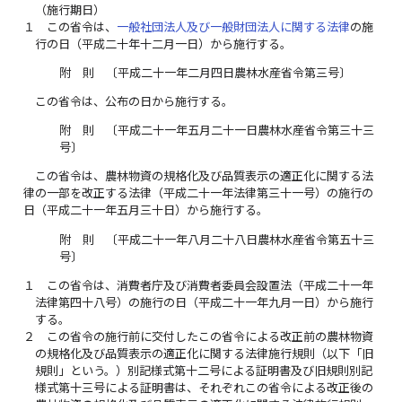
（施行期日）
１
この省令は、
一般社団法人及び一般財団法人に関する法律
の施
行の日（平成二十年十二月一日）から施行する。
附 則 〔平成二十一年二月四日農林水産省令第三号〕
この省令は、公布の日から施行する。
附 則 〔平成二十一年五月二十一日農林水産省令第三十三
号〕
この省令は、農林物資の規格化及び品質表示の適正化に関する法
律の一部を改正する法律（平成二十一年法律第三十一号）の施行の
日（平成二十一年五月三十日）から施行する。
附 則 〔平成二十一年八月二十八日農林水産省令第五十三
号〕
１
この省令は、消費者庁及び消費者委員会設置法（平成二十一年
法律第四十八号）の施行の日（平成二十一年九月一日）から施行
する。
２
この省令の施行前に交付したこの省令による改正前の農林物資
の規格化及び品質表示の適正化に関する法律施行規則（以下「旧
規則」という。）別記様式第十二号による証明書及び旧規則別記
様式第十三号による証明書は、それぞれこの省令による改正後の