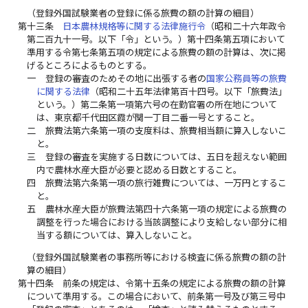
（登録外国試験業者の登録に係る旅費の額の計算の細目）
第十三条
日本農林規格等に関する法律施行令
（昭和二十六年政令
第二百九十一号。以下「令」という。）第十四条第五項において
準用する令第七条第五項の規定による旅費の額の計算は、次に掲
げるところによるものとする。
一
登録の審査のためその地に出張する者の
国家公務員等の旅費
に関する法律
（昭和二十五年法律第百十四号。以下「旅費法」
という。）第二条第一項第六号の在勤官署の所在地について
は、東京都千代田区霞が関一丁目二番一号とすること。
二
旅費法第六条第一項の支度料は、旅費相当額に算入しないこ
と。
三
登録の審査を実施する日数については、五日を超えない範囲
内で農林水産大臣が必要と認める日数とすること。
四
旅費法第六条第一項の旅行雑費については、一万円とするこ
と。
五
農林水産大臣が旅費法第四十六条第一項の規定による旅費の
調整を行った場合における当該調整により支給しない部分に相
当する額については、算入しないこと。
（登録外国試験業者の事務所等における検査に係る旅費の額の計
算の細目）
第十四条
前条の規定は、令第十五条の規定による旅費の額の計算
について準用する。この場合において、前条第一号及び第三号中