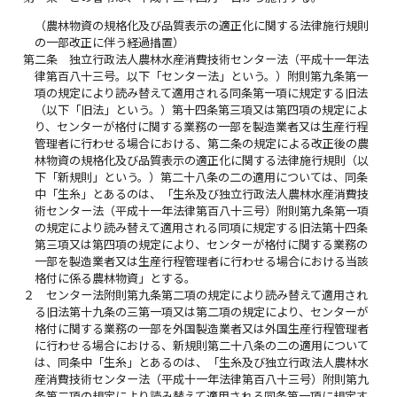
（農林物資の規格化及び品質表示の適正化に関する法律施行規則
の一部改正に伴う経過措置）
第二条
独立行政法人農林水産消費技術センター法（平成十一年法
律第百八十三号。以下「センター法」という。）附則第九条第一
項の規定により読み替えて適用される同条第一項に規定する旧法
（以下「旧法」という。）第十四条第三項又は第四項の規定によ
り、センターが格付に関する業務の一部を製造業者又は生産行程
管理者に行わせる場合における、第二条の規定による改正後の農
林物資の規格化及び品質表示の適正化に関する法律施行規則（以
下「新規則」という。）第二十八条の二の適用については、同条
中「生糸」とあるのは、「生糸及び独立行政法人農林水産消費技
術センター法（平成十一年法律第百八十三号）附則第九条第一項
の規定により読み替えて適用される同項に規定する旧法第十四条
第三項又は第四項の規定により、センターが格付に関する業務の
一部を製造業者又は生産行程管理者に行わせる場合における当該
格付に係る農林物資」とする。
２
センター法附則第九条第二項の規定により読み替えて適用され
る旧法第十九条の三第一項又は第二項の規定により、センターが
格付に関する業務の一部を外国製造業者又は外国生産行程管理者
に行わせる場合における、新規則第二十八条の二の適用について
は、同条中「生糸」とあるのは、「生糸及び独立行政法人農林水
産消費技術センター法（平成十一年法律第百八十三号）附則第九
条第二項の規定により読み替えて適用される同条第一項に規定す