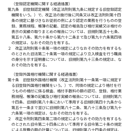
（登録認定機関に関する経過措置）
第九条
旧登録認定機関（改正法附則第九条に規定する旧登録認定
機関をいう。）で、改正法の施行後に同条又は改正法附則第十四
条の規定に基づきなお従前の例により認定の業務を行うものの登
録、業務規程、帳簿の記載、認定の報告及び格付実績又は格付の
表示の実績の取りまとめの報告については、旧規則第五十七条、
第五十八条、第六十条から第六十二条まで及び第九十六条第四項
の規定は、なおその効力を有する。
２
改正法附則第十条第一項の規定によりなおその効力を有するも
のとされた旧法第二十条第一項の規定により立入検査を行う職員
の身分を示す証明書については、旧規則第九十三条の規定は、な
おその効力を有する。
（登録外国格付機関に関する経過措置）
第十条
旧登録外国格付機関（改正法附則第十一条第一項に規定す
る旧登録外国格付機関をいう。）で、同項の規定により格付を行
うものの格付に係る検査、格付手数料の額の認可、登録、格付業
務規程、帳簿の記載及び格付実績の報告については、旧規則第六
十四条、旧規則第八十条において準用する旧規則第四十九条から
第五十一条まで並びに旧規則第八十二条、第八十三条及び第九十
六条第一項の規定は、なおその効力を有する。
２
改正令附則第四条第二項の規定によりなおその効力を有するも
のとされた旧令第二十四条において準用する旧令第二十条の規定
による旅費の額の計算については、旧規則第八十四条の規定は、