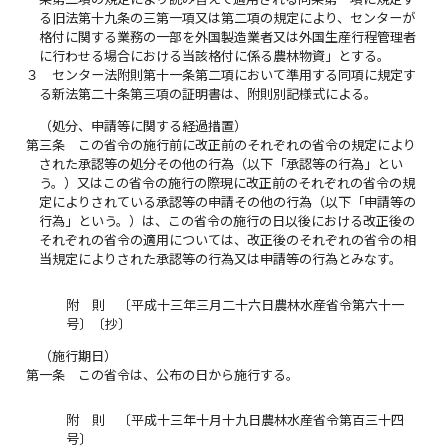
る旧法第十九条の三第一項又は第二項の規定により、センターが
格付に関する業務の一部を外国製造業者又は外国生産行程管理者
に行わせる場合における当該格付に係る農林物資」とする。
３
センター法附則第十一条第二項において準用する同項に規定す
る新法第二十条第三項の証明書は、附則別記様式による。
（処分、申請等に関する経過措置）
第三条
この省令の施行前に改正前のそれぞれの省令の規定により
された承認等の処分その他の行為（以下「承認等の行為」とい
う。）又はこの省令の施行の際現に改正前のそれぞれの省令の規
定によりされている承認等の申請その他の行為（以下「申請等の
行為」という。）は、この省令の施行の日以後における改正後の
それぞれの省令の適用については、改正後のそれぞれの省令の相
当規定によりされた承認等の行為又は申請等の行為とみなす。
附 則 〔平成十三年三月二十六日農林水産省令第六十一
号〕〔抄〕
（施行期日）
第一条
この省令は、公布の日から施行する。
附 則 〔平成十三年十月十九日農林水産省令第百三十四
号〕