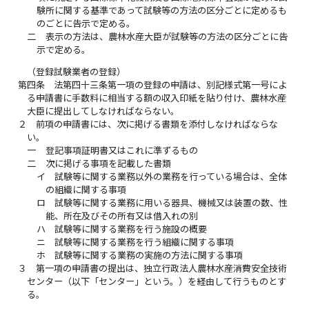
験所に関する基準であって試験等の方法の区分ごとに定めるも
のごとに告示で定める。
二
表示の方法は、農林水産大臣が試験等の方法の区分ごとに告
示で定める。
（登録試験業者の登録）
第四条
法第四十三条第一項の登録の申請は、別記様式第一号によ
る申請書に手数料に相当する額の収入印紙を貼り付け、農林水産
大臣に提出してしなければならない。
２
前項の申請書には、次に掲げる書類を添付しなければならな
い。
一
登記事項証明書又はこれに準ずるもの
二
次に掲げる事項を記載した書類
イ
試験等に関する業務以外の業務を行っている場合は、全体
の組織に関する事項
ロ
試験等に関する業務に用いる器具、機械又は装置の数、性
能、所在及びその所有又は借入れの別
ハ
試験等に関する業務を行う施設の概要
ニ
試験等に関する業務を行う組織に関する事項
ホ
試験等に関する業務の実施の方法に関する事項
３
第一項の申請書の提出は、独立行政法人農林水産消費安全技術
センター（以下「センター」という。）を経由して行うものとす
る。