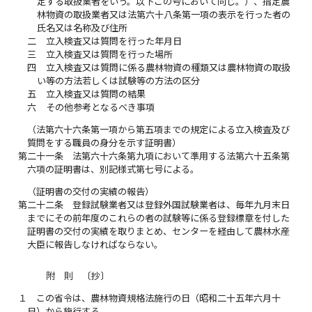
定する取扱業者をいう。以下この号において同じ。）、指定農
林物資の取扱業者又は法第六十八条第一項の表示を行った者の
氏名又は名称及び住所
二
立入検査又は質問を行った年月日
三
立入検査又は質問を行った場所
四
立入検査又は質問に係る農林物資の種類又は農林物資の取扱
い等の方法若しくは試験等の方法の区分
五
立入検査又は質問の結果
六
その他参考となるべき事項
（法第六十六条第一項から第五項までの規定による立入検査及び
質問をする職員の身分を示す証明書）
第二十一条
法第六十六条第九項において準用する法第六十五条第
六項の証明書は、別記様式第七号による。
（証明書の交付の実績の報告）
第二十二条
登録試験業者又は登録外国試験業者は、毎年九月末日
までにその前年度のこれらの者の試験等に係る登録標章を付した
証明書の交付の実績を取りまとめ、センターを経由して農林水産
大臣に報告しなければならない。
附 則 〔抄〕
１
この省令は、農林物資規格法施行の日（昭和二十五年六月十
日）から施行する。