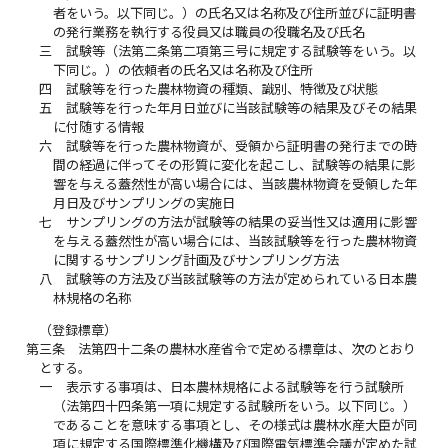
者をいう。以下同じ。）の氏名又は名称及び住所並びに証明書
の発行業務を執行する役員又は職員の役職名及び氏名
三
試験等（法第二条第二項第三号に規定する試験等をいう。以
下同じ。）の依頼者の氏名又は名称及び住所
四
試験等を行った農林物資の種類、識別、特徴及び状態
五
試験等を行った年月日並びに当該試験等の結果及びその結果
に付随する情報
六
試験等を行った農林物資が、受領から証明書の発行までの時
間の経過に伴ってその形質に変化を起こし、試験等の結果に影
響を与える蓋然性が高い場合には、当該農林物資を受領した年
月日及びサンプリングの実施日
七
サンプリングの方法が試験等の結果の妥当性又は適用に影響
を与える蓋然性が高い場合には、当該試験等を行った農林物資
に関するサンプリング計画及びサンプリング方法
八
試験等の方法及び当該試験等の方法が定められている日本農
林規格の名称
（登録標章）
第三条
法第四十二条の農林水産省令で定める標章は、次のとおり
とする。
一
表示する事項は、日本農林規格による試験等を行う試験所
（法第四十四条第一項に規定する試験所をいう。以下同じ。）
であることを意味する事項とし、その様式は農林水産大臣が同
項に規定する国際標準化機構及び国際電気標準会議が定めた試