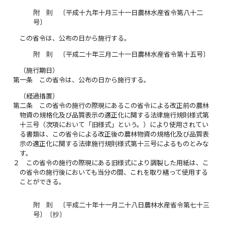
附 則 〔平成十九年十月三十一日農林水産省令第八十二
号〕
この省令は、公布の日から施行する。
附 則 〔平成二十年三月二十一日農林水産省令第十五号〕
（施行期日）
第一条
この省令は、公布の日から施行する。
（経過措置）
第二条
この省令の施行の際現にあるこの省令による改正前の農林
物資の規格化及び品質表示の適正化に関する法律施行規則様式第
十三号（次項において「旧様式」という。）により使用されてい
る書類は、この省令による改正後の農林物資の規格化及び品質表
示の適正化に関する法律施行規則様式第十三号によるものとみな
す。
２
この省令の施行の際現にある旧様式により調製した用紙は、こ
の省令の施行後においても当分の間、これを取り繕って使用する
ことができる。
附 則 〔平成二十年十一月二十八日農林水産省令第七十三
号〕〔抄〕