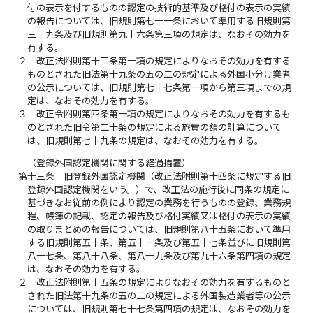
付の表示を付するものの認定の技術的基準及び格付の表示の実績
の報告については、旧規則第七十一条において準用する旧規則第
三十九条及び旧規則第九十六条第三項の規定は、なおその効力を
有する。
２
改正法附則第十三条第一項の規定によりなおその効力を有する
ものとされた旧法第十九条の五の二の規定による外国小分け業者
の公示については、旧規則第七十七条第一項から第三項までの規
定は、なおその効力を有する。
３
改正令附則第四条第一項の規定によりなおその効力を有するも
のとされた旧令第二十条の規定による旅費の額の計算について
は、旧規則第七十九条の規定は、なおその効力を有する。
（登録外国認定機関に関する経過措置）
第十三条
旧登録外国認定機関（改正法附則第十四条に規定する旧
登録外国認定機関をいう。）で、改正法の施行後に同条の規定に
基づきなお従前の例により認定の業務を行うものの登録、業務規
程、帳簿の記載、認定の報告及び格付実績又は格付の表示の実績
の取りまとめの報告については、旧規則第八十五条において準用
する旧規則第五十条、第五十一条及び第五十七条並びに旧規則第
八十七条、第八十八条、第八十九条及び第九十六条第四項の規定
は、なおその効力を有する。
２
改正法附則第十五条の規定によりなおその効力を有するものと
された旧法第十九条の五の二の規定による外国製造業者等の公示
については、旧規則第七十七条第四項の規定は、なおその効力を