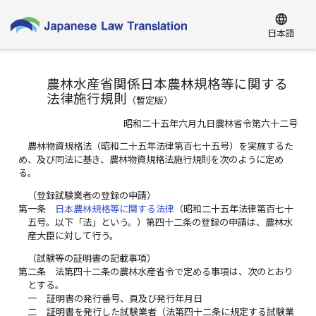
language
日本語
農林水産省関係日本農林規格等に関する
法律施行規則
（
暫定版
）
昭和二十五年六月九日農林省令第六十二号
農林物資規格法（昭和二十五年法律第百七十五号）を実施するた
め、及び同法に基き、農林物資規格法施行規則を次のように定め
る。
（登録試験業者の登録の申請）
第一条
日本農林規格等に関する法律
（昭和二十五年法律第百七十
五号。以下「法」という。）第四十二条の登録の申請は、農林水
産大臣に対して行う。
（試験等の証明書の記載事項）
第二条
法第四十二条の農林水産省令で定める事項は、次のとおり
とする。
一
証明書の発行番号、頁及び発行年月日
二
証明書を発行した試験業者（法第四十二条に規定する試験業