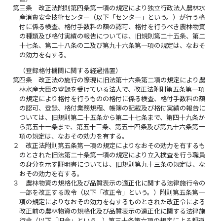
第三条
改正法附則第四条第一項の規定により独立行政法人農林水
産消費安全技術センター（以下「センター」という。）が行う格
付に係る検査、格付手数料の額の認可、格付を行うべき農林物資
の種類及び格付実績の報告については、旧規則第二十五条、第二
十七条、第二十八条の二及び第九十六条第一項の規定は、なおそ
の効力を有する。
（登録格付機関に関する経過措置）
第四条
改正法の施行の際現に旧法第十六条第二項の規定により農
林水産大臣の登録を受けている法人で、改正法附則第五条第一項
の規定により格付を行うものの格付に係る検査、格付手数料の額
の認可、登録、格付業務規程、帳簿の記載及び格付実績の報告に
ついては、旧規則第二十五条から第二十七条まで、第四十九条か
ら第五十一条まで、第五十三条、第五十四条及び第九十六条第一
項の規定は、なおその効力を有する。
２
改正法附則第五条第一項の規定によりなおその効力を有するも
のとされた旧法第二十条第一項の規定により立入検査を行う職員
の身分を示す証明書については、旧規則第九十三条の規定は、な
おその効力を有する。
３
農林物資の規格化及び品質表示の適正化に関する法律施行令の
一部を改正する政令（以下「改正令」という。）附則第五条第一
項の規定によりなおその効力を有するものとされた改正令による
改正前の農林物資の規格化及び品質表示の適正化に関する法律施
行令（以下「旧令」という。）第三十条第六項の規定による都道