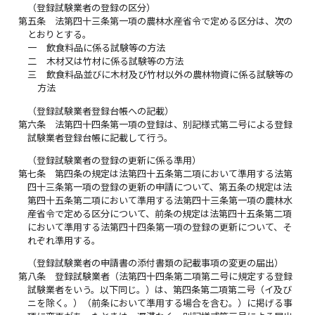
（登録試験業者の登録の区分）
第五条
法第四十三条第一項の農林水産省令で定める区分は、次の
とおりとする。
一
飲食料品に係る試験等の方法
二
木材又は竹材に係る試験等の方法
三
飲食料品並びに木材及び竹材以外の農林物資に係る試験等の
方法
（登録試験業者登録台帳への記載）
第六条
法第四十四条第一項の登録は、別記様式第二号による登録
試験業者登録台帳に記載して行う。
（登録試験業者の登録の更新に係る準用）
第七条
第四条の規定は法第四十五条第二項において準用する法第
四十三条第一項の登録の更新の申請について、第五条の規定は法
第四十五条第二項において準用する法第四十三条第一項の農林水
産省令で定める区分について、前条の規定は法第四十五条第二項
において準用する法第四十四条第一項の登録の更新について、そ
れぞれ準用する。
（登録試験業者の申請書の添付書類の記載事項の変更の届出）
第八条
登録試験業者（法第四十四条第二項第二号に規定する登録
試験業者をいう。以下同じ。）は、第四条第二項第二号（イ及び
ニを除く。）（前条において準用する場合を含む。）に掲げる事