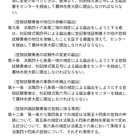
項に変更があったときは、遅滞なく、別記様式第三号による届出
書をセンターを経由して農林水産大臣に提出しなければならな
い。
（登録試験業者の地位の承継の届出）
第九条
法第四十六条第二項の規定による届出をしようとする者
は、別記様式第四号による届出書に登記事項証明書その他の登録
試験業者の地位を承継したことを証する書面を添えて、センター
を経由して農林水産大臣に提出しなければならない。
（登録試験業者の試験所の変更の届出）
第十条
法第四十七条第一項の規定による届出をしようとする登録
試験業者は、別記様式第五号による届出書をセンターを経由して
農林水産大臣に提出しなければならない。
（登録試験業者の業務の休廃止の届出）
第十一条
法第四十八条第一項の規定による届出をしようとする登
録試験業者は、別記様式第六号による届出書をセンターを経由し
て農林水産大臣に提出しなければならない。
（登録外国試験業者の登録に係る準用）
第十二条
第一条から第四条までの規定は法第五十四条の登録の申
請について、第五条の規定は法第五十四条の農林水産省令で定め
る区分について、第六条の規定は法第五十六条において準用する
法第四十四条の登録について、それぞれ準用する。