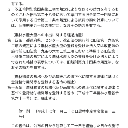
有する。
３
改正令附則第四条第二項の規定によりなおその効力を有するも
のとされた旧令第二十八条において準用する旧令第二十四条にお
いて準用する旧令第二十条の規定による旅費の額の計算について
は、旧規則第九十条の規定は、なおその効力を有する。
（農林水産大臣への申出に関する経過措置）
第十四条
都道府県、センター、改正法の施行前に旧法第十六条第
二項の規定により農林水産大臣の登録を受けた法人又は改正法の
施行前に旧法第十九条の六の二第二項において準用する旧法第十
六条第二項の規定により農林水産大臣の登録を受けた法人により
付された格付の表示については、旧規則第九十四条の規定は、な
おその効力を有する。
（農林物資の規格化及び品質表示の適正化に関する法律に基づく
登録格付機関等を登録する省令の廃止）
第十五条
農林物資の規格化及び品質表示の適正化に関する法律に
基づく登録格付機関等を登録する省令（平成十三年農林水産省令
第六十一号）は、廃止する。
附 則 〔平成十七年十月二十七日農林水産省令第百十三
号〕
この省令は、公布の日から起算して三十日を経過した日から施行