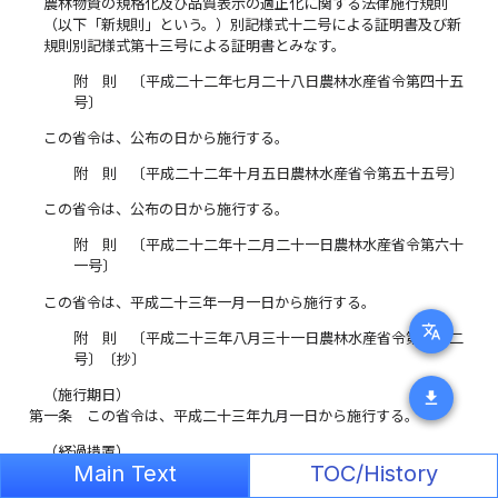
農林物資の規格化及び品質表示の適正化に関する法律施行規則
（以下「新規則」という。）別記様式十二号による証明書及び新
規則別記様式第十三号による証明書とみなす。
附 則 〔平成二十二年七月二十八日農林水産省令第四十五
号〕
この省令は、公布の日から施行する。
附 則 〔平成二十二年十月五日農林水産省令第五十五号〕
この省令は、公布の日から施行する。
附 則 〔平成二十二年十二月二十一日農林水産省令第六十
一号〕
この省令は、平成二十三年一月一日から施行する。
translate
附 則 〔平成二十三年八月三十一日農林水産省令第五十二
号〕〔抄〕
（施行期日）
download
第一条
この省令は、平成二十三年九月一日から施行する。
（経過措置）
Main Text
TOC/History
第三条
この省令の施行の際現にこの省令による改正前のそれぞれ
の省令の規定により従前の農林水産省の機関に対してされている