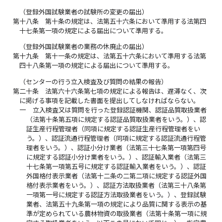
（登録外国試験業者の試験所の変更の届出）
第十八条
第十条の規定は、法第五十六条において準用する法第四
十七条第一項の規定による届出について準用する。
（登録外国試験業者の業務の休廃止の届出）
第十九条
第十一条の規定は、法第五十六条において準用する法第
四十八条第一項の規定による届出について準用する。
（センターの行う立入検査及び質問の結果の報告）
第二十条
法第六十六条第七項の規定による報告は、遅滞なく、次
に掲げる事項を記載した書面を提出してしなければならない。
一
立入検査又は質問を行った登録認証機関、認証品質取扱業者
（法第十条第五項に規定する認証品質取扱業者をいう。）、認
証生産行程管理者（同項に規定する認証生産行程管理者をい
う。）、認証流通行程管理者（同項に規定する認証流通行程管
理者をいう。）、認証小分け業者（法第三十七条第一項第四号
に規定する認証小分け業者をいう。）、認証輸入業者（法第三
十七条第一項第五号に規定する認証輸入業者をいう。）、認証
外国格付表示業者（法第十二条の二第二項に規定する認証外国
格付表示業者をいう。）、認証方法取扱業者（法第三十八条第
一項第一号に規定する認証方法取扱業者をいう。）、登録試験
業者、法第五十九条第一項の規定により品質に関する表示の基
準が定められている農林物資の取扱業者（法第十条第一項に規