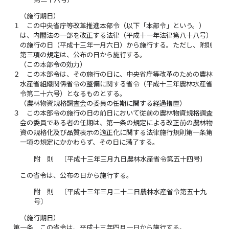
（施行期日）
１
この中央省庁等改革推進本部令（以下「本部令」という。）
は、内閣法の一部を改正する法律（平成十一年法律第八十八号）
の施行の日（平成十三年一月六日）から施行する。ただし、附則
第三項の規定は、公布の日から施行する。
（この本部令の効力）
２
この本部令は、その施行の日に、中央省庁等改革のための農林
水産省組織関係省令の整備に関する省令（平成十三年農林水産省
令第二十六号）となるものとする。
（農林物資規格調査会の委員の任期に関する経過措置）
３
この本部令の施行の日の前日において従前の農林物資規格調査
会の委員である者の任期は、第一条の規定による改正前の農林物
資の規格化及び品質表示の適正化に関する法律施行規則第一条第
一項の規定にかかわらず、その日に満了する。
附 則 〔平成十三年三月九日農林水産省令第五十四号〕
この省令は、公布の日から施行する。
附 則 〔平成十三年三月二十二日農林水産省令第五十九
号〕
（施行期日）
第一条
この省令は、平成十三年四月一日から施行する。