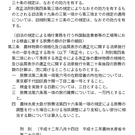
三十条の規定は、なおその効力を有する。
２
改正法附則第四条第三項の規定によりなおその効力を有するも
のとされる旧法第十九条の三第一項から第三項までの規定の適用
については、旧規則第三十三条の二の規定は、なおその効力を有
する。
（旧法の規定による格付業務を行う外国製造業者等の工場等にお
ける検査に要する旅費の額の計算の細目）
第三条
農林物資の規格化及び品質表示の適正化に関する法律施行
令の一部を改正する政令（以下「改正令」という。）附則第四条
第二項において準用する改正令による改正後の農林物資の規格化
及び品質表示の適正化に関する法律施行令第二十条後段の旅費の
額の計算は、次に掲げるところによるものとする。
一
旅費法第二条第一項第六号の在勤官署の所在地については、
東京都千代田区霞ケ関一丁目二番一号とすること。
二
検査を実施する日数については、三日とすること。
三
旅費法第六条第一項の旅行雑費については、一万円とするこ
と。
四
農林水産大臣が旅費法第四十六条第一項の規定による旅費の
調整を行った場合における当該調整により支給しない部分に相
当する額については算入しないこと。
附 則 〔平成十二年八月十四日 平成十三年農林水産省令
第二十六号〕