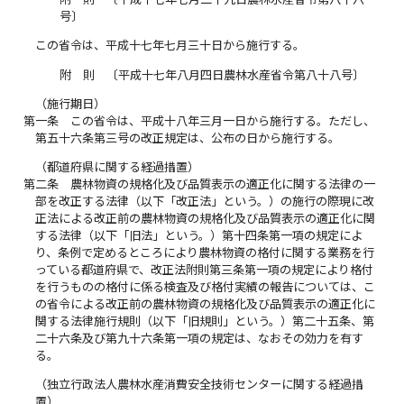
号〕
この省令は、平成十七年七月三十日から施行する。
附 則 〔平成十七年八月四日農林水産省令第八十八号〕
（施行期日）
第一条
この省令は、平成十八年三月一日から施行する。ただし、
第五十六条第三号の改正規定は、公布の日から施行する。
（都道府県に関する経過措置）
第二条
農林物資の規格化及び品質表示の適正化に関する法律の一
部を改正する法律（以下「改正法」という。）の施行の際現に改
正法による改正前の農林物資の規格化及び品質表示の適正化に関
する法律（以下「旧法」という。）第十四条第一項の規定によ
り、条例で定めるところにより農林物資の格付に関する業務を行
っている都道府県で、改正法附則第三条第一項の規定により格付
を行うものの格付に係る検査及び格付実績の報告については、こ
の省令による改正前の農林物資の規格化及び品質表示の適正化に
関する法律施行規則（以下「旧規則」という。）第二十五条、第
二十六条及び第九十六条第一項の規定は、なおその効力を有す
る。
（独立行政法人農林水産消費安全技術センターに関する経過措
置）