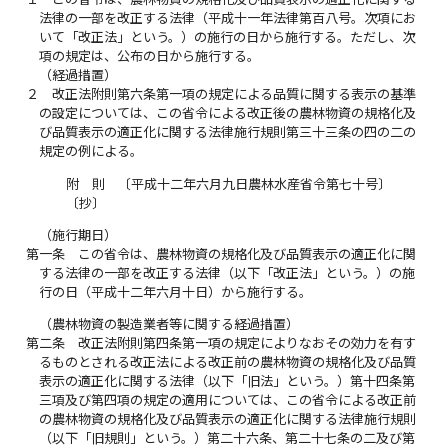
法律の一部を改正する法律（平成十一年法律第百八号。次項にお
いて「改正法」という。）の施行の日から施行する。ただし、次
項の規定は、公布の日から施行する。
（経過措置）
２
改正法附則第六条第一項の規定による品質に関する表示の基準
の設定については、この省令による改正後の農林物資の規格化及
び品質表示の適正化に関する法律施行規則第三十三条の四の二の
規定の例による。
附 則 〔平成十二年六月九日農林水産省令第七十号〕
〔抄〕
（施行期日）
第一条
この省令は、農林物資の規格化及び品質表示の適正化に関
する法律の一部を改正する法律（以下「改正法」という。）の施
行の日（平成十二年六月十日）から施行する。
（農林物資の製造業者等に関する経過措置）
第二条
改正法附則第四条第一項の規定によりなおその効力を有す
るものとされる改正法による改正前の農林物資の規格化及び品質
表示の適正化に関する法律（以下「旧法」という。）第十四条第
三項及び第四項の規定の適用については、この省令による改正前
の農林物資の規格化及び品質表示の適正化に関する法律施行規則
（以下「旧規則」という。）第二十六条、第二十七条の二及び第