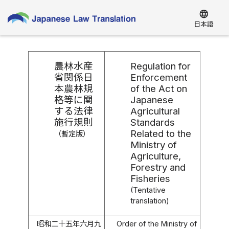
language
日本語
農林水産
Regulation for
省関係日
Enforcement
本農林規
of the Act on
格等に関
Japanese
する法律
Agricultural
施行規則
Standards
Related to the
（暫定版）
Ministry of
Agriculture,
Forestry and
Fisheries
(Tentative
translation)
昭和二十五年六月九
Order of the Ministry of