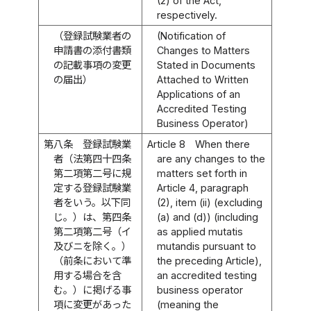
(2) of the Act,
respectively.
（登録試験業者の
(Notification of
申請書の添付書類
Changes to Matters
の記載事項の変更
Stated in Documents
の届出）
Attached to Written
Applications of an
Accredited Testing
Business Operator)
第八条
登録試験業
Article 8
When there
者（法第四十四条
are any changes to the
第二項第二号に規
matters set forth in
定する登録試験業
Article 4, paragraph
者をいう。以下同
(2), item (ii) (excluding
じ。）は、第四条
(a) and (d)) (including
第二項第二号（イ
as applied mutatis
及びニを除く。）
mutandis pursuant to
（前条において準
the preceding Article),
用する場合を含
an accredited testing
む。）に掲げる事
business operator
項に変更があった
(meaning the