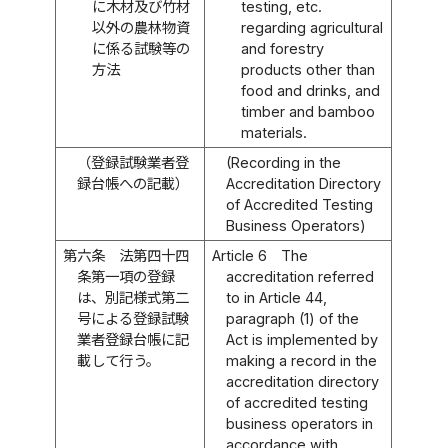
に木材及び竹材
testing, etc.
以外の農林物資
regarding agricultural
に係る試験等の
and forestry
方法
products other than
food and drinks, and
timber and bamboo
materials.
（登録試験業者登
(Recording in the
録台帳への記載）
Accreditation Directory
of Accredited Testing
Business Operators)
第六条
法第四十四
Article 6
The
条第一項の登録
accreditation referred
は、別記様式第二
to in Article 44,
号による登録試験
paragraph (1) of the
業者登録台帳に記
Act is implemented by
載して行う。
making a record in the
accreditation directory
of accredited testing
business operators in
accordance with