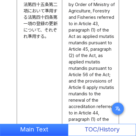
法第四十五条第二
by Order of Ministry of
項において準用す
Agriculture, Forestry
る法第四十四条第
and Fisheries referred
一項の登録の更新
to in Article 43,
について、それぞ
paragraph (1) of the
れ準用する。
Act as applied mutatis
mutandis pursuant to
Article 45, paragraph
(2) of the Act, as
applied mutatis
mutandis pursuant to
Article 56 of the Act;
and the provisions of
Article 6 apply mutatis
mutandis to the
renewal of the
accreditation referred
translate
to in Article 44,
paragraph (1) of the
Act as applied mutatis
Main Text
TOC/History
mutandis pursuant to