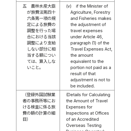
五
農林水産大臣
(v)
if the Minister of
が旅費法第四十
Agriculture, Forestry
六条第一項の規
and Fisheries makes
定による旅費の
the adjustment of
調整を行った場
travel expenses
合における当該
under Article 46,
調整により支給
paragraph (1) of the
しない部分に相
Travel Expenses Act,
当する額につい
the amount
ては、算入しな
equivalent to the
いこと。
portion not paid as a
result of that
adjustment is not to
be included.
（登録外国試験業
(Details for Calculating
者の事務所等にお
the Amount of Travel
ける検査に係る旅
Expenses for
費の額の計算の細
Inspections at Offices
目）
of an Accredited
Overseas Testing