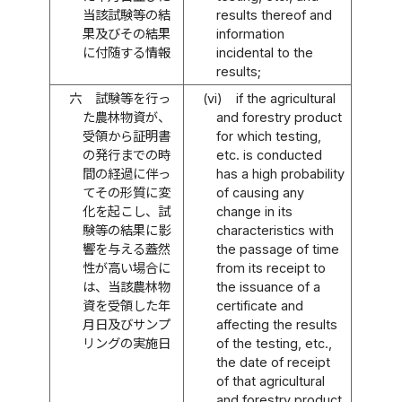
当該試験等の結
results thereof and
果及びその結果
information
に付随する情報
incidental to the
results;
六
試験等を行っ
(vi)
if the agricultural
た農林物資が、
and forestry product
受領から証明書
for which testing,
の発行までの時
etc. is conducted
間の経過に伴っ
has a high probability
てその形質に変
of causing any
化を起こし、試
change in its
験等の結果に影
characteristics with
響を与える蓋然
the passage of time
性が高い場合に
from its receipt to
は、当該農林物
the issuance of a
資を受領した年
certificate and
月日及びサンプ
affecting the results
リングの実施日
of the testing, etc.,
the date of receipt
of that agricultural
and forestry product