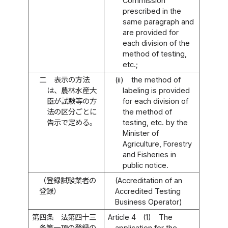
Commission
prescribed in the
same paragraph and
are provided for
each division of the
method of testing,
etc.;
二
表示の方法
(ii)
the method of
は、農林水産大
labeling is provided
臣が試験等の方
for each division of
法の区分ごとに
the method of
告示で定める。
testing, etc. by the
Minister of
Agriculture, Forestry
and Fisheries in
public notice.
（登録試験業者の
(Accreditation of an
登録）
Accredited Testing
Business Operator)
第四条
法第四十三
Article 4
(1)
The
条第一項の登録の
application for the