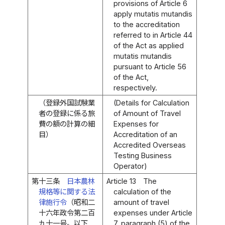
provisions of Article 6
apply mutatis mutandis
to the accreditation
referred to in Article 44
of the Act as applied
mutatis mutandis
pursuant to Article 56
of the Act,
respectively.
（登録外国試験業
(Details for Calculation
者の登録に係る旅
of Amount of Travel
費の額の計算の細
Expenses for
目）
Accreditation of an
Accredited Overseas
Testing Business
Operator)
第十三条
日本農林
Article 13
The
規格等に関する法
calculation of the
律施行令
（昭和二
amount of travel
十六年政令第二百
expenses under Article
九十一号。以下
7, paragraph (5) of the