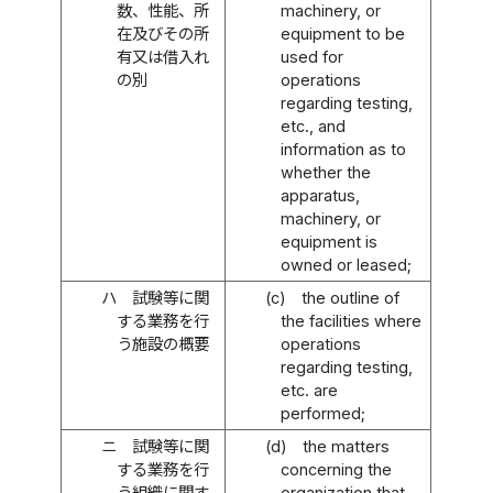
数、性能、所
machinery, or
在及びその所
equipment to be
有又は借入れ
used for
の別
operations
regarding testing,
etc., and
information as to
whether the
apparatus,
machinery, or
equipment is
owned or leased;
ハ
試験等に関
(c)
the outline of
する業務を行
the facilities where
う施設の概要
operations
regarding testing,
etc. are
performed;
ニ
試験等に関
(d)
the matters
する業務を行
concerning the
う組織に関す
organization that