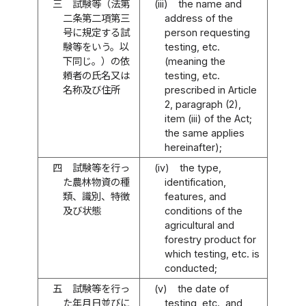
三
試験等（法第
(iii)
the name and
二条第二項第三
address of the
号に規定する試
person requesting
験等をいう。以
testing, etc.
下同じ。）の依
(meaning the
頼者の氏名又は
testing, etc.
名称及び住所
prescribed in Article
2, paragraph (2),
item (iii) of the Act;
the same applies
hereinafter);
四
試験等を行っ
(iv)
the type,
た農林物資の種
identification,
類、識別、特徴
features, and
及び状態
conditions of the
agricultural and
forestry product for
which testing, etc. is
conducted;
五
試験等を行っ
(v)
the date of
た年月日並びに
testing, etc., and