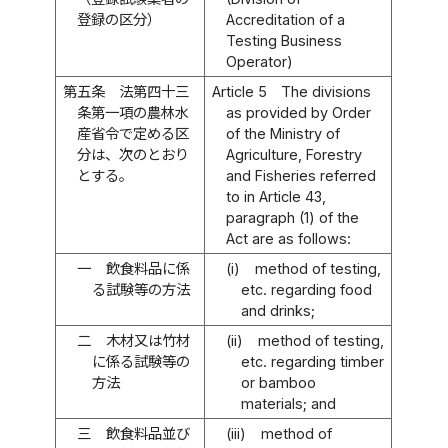
登録の区分）
Accreditation of a
Testing Business
Operator)
第五条
法第四十三
Article 5
The divisions
条第一項の農林水
as provided by Order
産省令で定める区
of the Ministry of
分は、次のとおり
Agriculture, Forestry
とする。
and Fisheries referred
to in Article 43,
paragraph (1) of the
Act are as follows:
一
飲食料品に係
(i)
method of testing,
る試験等の方法
etc. regarding food
and drinks;
二
木材又は竹材
(ii)
method of testing,
に係る試験等の
etc. regarding timber
方法
or bamboo
materials; and
三
飲食料品並び
(iii)
method of