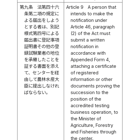
第九条
法第四十六
Article 9
A person that
条第二項の規定に
intends to make the
よる届出をしよう
notification under
とする者は、別記
Article 46, paragraph
様式第四号による
(2) of the Act must
届出書に登記事項
submit a written
証明書その他の登
notification in
録試験業者の地位
accordance with
を承継したことを
Appended Form 4,
証する書面を添え
attaching a certificate
て、センターを経
of registered
由して農林水産大
information or other
臣に提出しなけれ
documents proving the
ばならない。
succession to the
position of the
accredited testing
business operation, to
the Minister of
Agriculture, Forestry
and Fisheries through
the center.