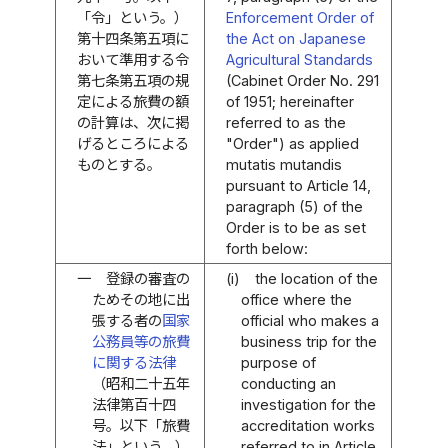
「令」という。）
Enforcement Order of
第十四条第五項に
the Act on Japanese
おいて準用する令
Agricultural Standards
第七条第五項の規
(Cabinet Order No. 291
定による旅費の額
of 1951; hereinafter
の計算は、次に掲
referred to as the
げるところによる
"Order") as applied
ものとする。
mutatis mutandis
pursuant to Article 14,
paragraph (5) of the
Order is to be as set
forth below:
一
登録の審査の
(i)
the location of the
ためその地に出
office where the
張する者の
国家
official who makes a
公務員等の旅費
business trip for the
に関する法律
purpose of
（昭和二十五年
conducting an
法律第百十四
investigation for the
号。以下「旅費
accreditation works
法」という。）
referred to in Article