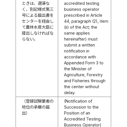
ときは、遅滞な
accredited testing
く、別記様式第三
business operator
号による届出書を
prescribed in Article
センターを経由し
44, paragraph (2), item
て農林水産大臣に
(ii) of the Act; the
提出しなければな
same applies
らない。
hereinafter) must
submit a written
notification in
accordance with
Appended Form 3 to
the Minister of
Agriculture, Forestry
and Fisheries through
the center without
delay.
（登録試験業者の
(Notification of
地位の承継の届
Succession to the
出）
Position of an
Accredited Testing
Business Operator)