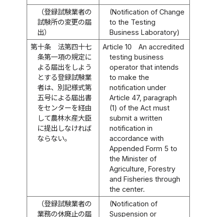
（登録試験業者の
(Notification of Change
試験所の変更の届
to the Testing
出）
Business Laboratory)
第十条
法第四十七
Article 10
An accredited
条第一項の規定に
testing business
よる届出をしよう
operator that intends
とする登録試験業
to make the
者は、別記様式第
notification under
五号による届出書
Article 47, paragraph
をセンターを経由
(1) of the Act must
して農林水産大臣
submit a written
に提出しなければ
notification in
ならない。
accordance with
Appended Form 5 to
the Minister of
Agriculture, Forestry
and Fisheries through
the center.
（登録試験業者の
(Notification of
業務の休廃止の届
Suspension or