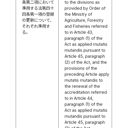
条第二項において
to the divisions as
準用する法第四十
provided by Order of
四条第一項の登録
the Ministry of
の更新について、
Agriculture, Forestry
それぞれ準用す
and Fisheries referred
る。
to in Article 43,
paragraph (1) of the
Act as applied mutatis
mutandis pursuant to
Article 45, paragraph
(2) of the Act, and the
provisions of the
preceding Article apply
mutatis mutandis to
the renewal of the
accreditation referred
to in Article 44,
paragraph (1) of the
Act as applied mutatis
mutandis pursuant to
Article 45, paragraph