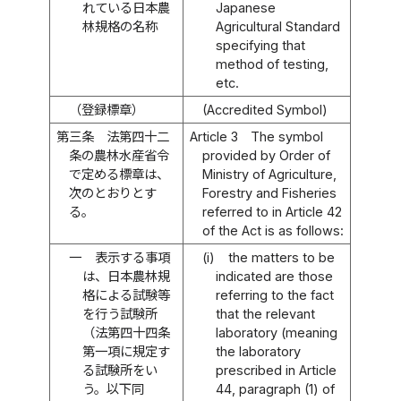
れている日本農
Japanese
林規格の名称
Agricultural Standard
specifying that
method of testing,
etc.
（登録標章）
(Accredited Symbol)
第三条
法第四十二
Article 3
The symbol
条の農林水産省令
provided by Order of
で定める標章は、
Ministry of Agriculture,
次のとおりとす
Forestry and Fisheries
る。
referred to in Article 42
of the Act is as follows:
一
表示する事項
(i)
the matters to be
は、日本農林規
indicated are those
格による試験等
referring to the fact
を行う試験所
that the relevant
（法第四十四条
laboratory (meaning
第一項に規定す
the laboratory
る試験所をい
prescribed in Article
う。以下同
44, paragraph (1) of