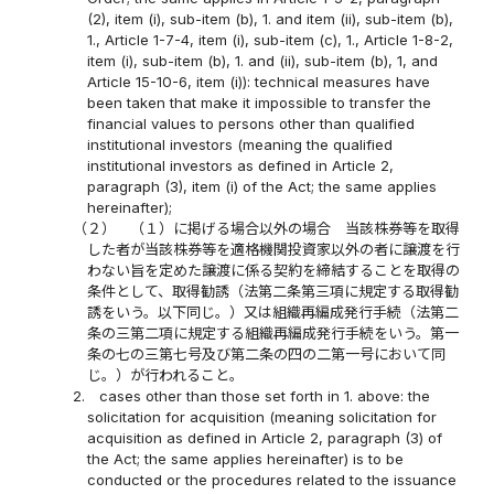
(2), item (i), sub-item (b), 1. and item (ii), sub-item (b),
1., Article 1-7-4, item (i), sub-item (c), 1., Article 1-8-2,
item (i), sub-item (b), 1. and (ii), sub-item (b), 1, and
Article 15-10-6, item (i)): technical measures have
been taken that make it impossible to transfer the
financial values to persons other than qualified
institutional investors (meaning the qualified
institutional investors as defined in Article 2,
paragraph (3), item (i) of the Act; the same applies
hereinafter);
（２）
（１）に掲げる場合以外の場合 当該株券等を取得
した者が当該株券等を適格機関投資家以外の者に譲渡を行
わない旨を定めた譲渡に係る契約を締結することを取得の
条件として、取得勧誘（法第二条第三項に規定する取得勧
誘をいう。以下同じ。）又は組織再編成発行手続（法第二
条の三第二項に規定する組織再編成発行手続をいう。第一
条の七の三第七号及び第二条の四の二第一号において同
じ。）が行われること。
2.
cases other than those set forth in 1. above: the
solicitation for acquisition (meaning solicitation for
acquisition as defined in Article 2, paragraph (3) of
the Act; the same applies hereinafter) is to be
conducted or the procedures related to the issuance