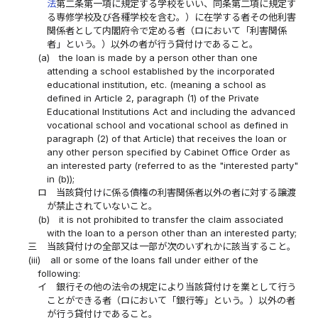
法
第二条第一項に規定する学校をいい、同条第二項に規定す
る専修学校及び各種学校を含む。）に在学する者その他利害
関係者として内閣府令で定める者（ロにおいて「利害関係
者」という。）以外の者が行う貸付けであること。
(a)
the loan is made by a person other than one
attending a school established by the incorporated
educational institution, etc. (meaning a school as
defined in Article 2, paragraph (1) of the Private
Educational Institutions Act and including the advanced
vocational school and vocational school as defined in
paragraph (2) of that Article) that receives the loan or
any other person specified by Cabinet Office Order as
an interested party (referred to as the "interested party"
in (b));
ロ
当該貸付けに係る債権の利害関係者以外の者に対する譲渡
が禁止されていないこと。
(b)
it is not prohibited to transfer the claim associated
with the loan to a person other than an interested party;
三
当該貸付けの全部又は一部が次のいずれかに該当すること。
(iii)
all or some of the loans fall under either of the
following:
イ
銀行その他の法令の規定により当該貸付けを業として行う
ことができる者（ロにおいて「銀行等」という。）以外の者
が行う貸付けであること。