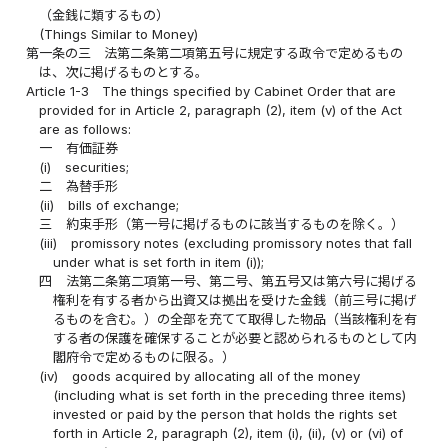
（金銭に類するもの）
(Things Similar to Money)
第一条の三
法第二条第二項第五号に規定する政令で定めるもの
は、次に掲げるものとする。
Article 1-3
The things specified by Cabinet Order that are
provided for in Article 2, paragraph (2), item (v) of the Act
are as follows:
一
有価証券
(i)
securities;
二
為替手形
(ii)
bills of exchange;
三
約束手形（第一号に掲げるものに該当するものを除く。）
(iii)
promissory notes (excluding promissory notes that fall
under what is set forth in item (i));
四
法第二条第二項第一号、第二号、第五号又は第六号に掲げる
権利を有する者から出資又は拠出を受けた金銭（前三号に掲げ
るものを含む。）の全部を充てて取得した物品（当該権利を有
する者の保護を確保することが必要と認められるものとして内
閣府令で定めるものに限る。）
(iv)
goods acquired by allocating all of the money
(including what is set forth in the preceding three items)
invested or paid by the person that holds the rights set
forth in Article 2, paragraph (2), item (i), (ii), (v) or (vi) of