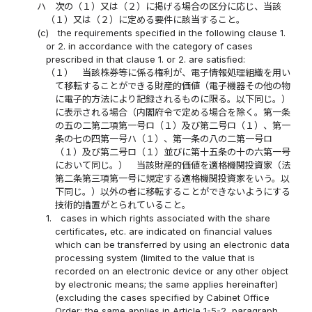
ハ
次の（１）又は（２）に掲げる場合の区分に応じ、当該
（１）又は（２）に定める要件に該当すること。
(c)
the requirements specified in the following clause 1.
or 2. in accordance with the category of cases
prescribed in that clause 1. or 2. are satisfied:
（１）
当該株券等に係る権利が、電子情報処理組織を用い
て移転することができる財産的価値（電子機器その他の物
に電子的方法により記録されるものに限る。以下同じ。）
に表示される場合（内閣府令で定める場合を除く。第一条
の五の二第二項第一号ロ（１）及び第二号ロ（１）、第一
条の七の四第一号ハ（１）、第一条の八の二第一号ロ
（１）及び第二号ロ（１）並びに第十五条の十の六第一号
において同じ。） 当該財産的価値を適格機関投資家（法
第二条第三項第一号に規定する適格機関投資家をいう。以
下同じ。）以外の者に移転することができないようにする
技術的措置がとられていること。
1.
cases in which rights associated with the share
certificates, etc. are indicated on financial values
which can be transferred by using an electronic data
processing system (limited to the value that is
recorded on an electronic device or any other object
by electronic means; the same applies hereinafter)
(excluding the cases specified by Cabinet Office
Order; the same applies in Article 1-5-2, paragraph