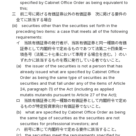
specified by Cabinet Office Order as being equivalent to
this;
三
前二号に掲げる有価証券以外の有価証券 次に掲げる要件の
全てに該当する場合
(iii)
securities other than the securities set forth in the
preceding two items: a case that meets all of the following
requirements:
イ
当該有価証券の発行者が、当該有価証券と同一種類の有価
証券として内閣府令で定めるものであつて法第二十四条第一
項各号（法第二十七条において準用する場合を含む。）のい
ずれかに該当するものを既に発行している者でないこと。
(a)
the issuer of the securities is not a person that has
already issued what are specified by Cabinet Office
Order as being the same type of securities as the
securities and that fall under any of the items of Article
24, paragraph (1) of the Act (including as applied
mutatis mutandis pursuant to Article 27 of the Act);
ロ
当該有価証券と同一種類の有価証券として内閣府令で定め
るものが特定投資家向け有価証券でないこと。
(b)
what are specified by Cabinet Office Order as being
the same type of securities as the securities are not
securities for professional investors; and
ハ
前号に準じて内閣府令で定める要件に該当すること。
(c)
the securities meet the requirements specified by