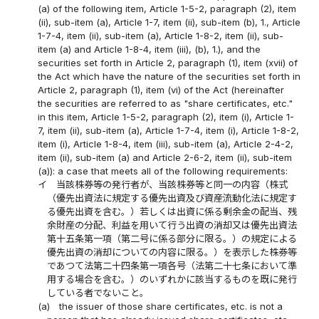
(a) of the following item, Article 1-5-2, paragraph (2), item
(ii), sub-item (a), Article 1-7, item (ii), sub-item (b), 1., Article
1-7-4, item (ii), sub-item (a), Article 1-8-2, item (ii), sub-
item (a) and Article 1-8-4, item (iii), (b), 1.), and the
securities set forth in Article 2, paragraph (1), item (xvii) of
the Act which have the nature of the securities set forth in
Article 2, paragraph (1), item (vi) of the Act (hereinafter
the securities are referred to as "share certificates, etc."
in this item, Article 1-5-2, paragraph (2), item (i), Article 1-
7, item (ii), sub-item (a), Article 1-7-4, item (i), Article 1-8-2,
item (i), Article 1-8-4, item (iii), sub-item (a), Article 2-4-2,
item (ii), sub-item (a) and Article 2-6-2, item (ii), sub-item
(a)): a case that meets all of the following requirements:
イ
当該株券等の発行者が、当該株券等と同一の内容（株式
（優先出資法に規定する優先出資及び資産流動化法に規定す
る優先出資を含む。）若しくは出資に係る剰余金の配当、残
余財産の分配、利益を用いて行う出資の消却又は優先出資法
第十五条第一項（第二号に係る部分に限る。）の規定による
優先出資の消却についての内容に限る。）を表示した株券等
であつて法第二十四条第一項各号（法第二十七条において準
用する場合を含む。）のいずれかに該当するものを既に発行
している者でないこと。
(a)
the issuer of those share certificates, etc. is not a