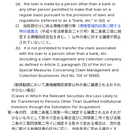
(a)
the loan is made by a person other than a bank or
any other person permitted to make that loan on a
regular basis pursuant to the provisions of laws and
regulations (referred to as a "bank, etc." in (b)); or
ロ
当該貸付けに係る債権の銀行等（
債権管理回収業に関する
特別措置法
（平成十年法律第百二十六号）第二条第三項に規
定する債権回収会社を含む。）以外の者に対する譲渡が禁止
されていないこと。
(b)
it is not prohibited to transfer the claim associated
with the loan to a person other than a bank, etc.
(including a claim management and collection company
as defined in Article 2, paragraph (3) of the Act on
Special Measures Concerning Claim Management and
Collection Businesses (Act No. 126 of 1998)).
（取得勧誘において適格機関投資家以外の者に譲渡されるおそれ
が少ない場合）
(Cases in Which the Relevant Securities Are Less Likely to
Be Transferred to Persons Other Than Qualified Institutional
Investors through the Solicitation For Acquisition)
第一条の四
法第二条第三項第一号に規定する譲渡されるおそれが
少ないものとして政令で定める場合並びに同項第二号イ及び法第
二条の三第四項第二号イに規定する政令で定める場合は、次の各
号に掲げる有価証券の区分に応じ、当該各号に定める場合とす