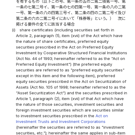
を有するもの（以下この号、第一条の五の二第二項第一号、第
一条の七第二号イ、第一条の七の四第一号、第一条の八の二第
一号、第一条の八の四第三号イ、第二条の四の二第二号イ及び
第二条の六の二第二号イにおいて「株券等」という。） 次に
掲げる要件の全てに該当する場合
(i)
share certificates (including securities set forth in
Article 2, paragraph (1), item (xvii) of the Act which have
the nature of share certificates, preferred equity
securities prescribed in the Act on Preferred Equity
Investment by Cooperative Structured Financial Institutions
(Act No. 44 of 1993; hereinafter referred to as the "Act on
Preferred Equity Investment") (the preferred equity
securities are referred to as "preferred equity securities"
except in this item and the following item), preferred
equity securities prescribed in the Act on Securitization of
Assets (Act No. 105 of 1998; hereinafter referred to as the
"Asset Securitization Act") and the securities prescribed in
Article 1, paragraph (2), item (xvii) of that Act which have
the nature of those securities, investment securities and
foreign investment securities which are securities similar
to investment securities prescribed in the
Act on
Investment Trusts and Investment Corporations
(hereinafter the securities are referred to as "investment
securities, etc."); hereinafter the same applies in sub-item