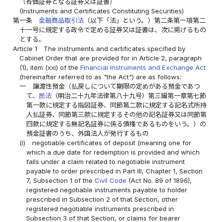
（有価証券となる証券又は証書）
(Instruments and Certificates Constituting Securities)
第一条
金融商品取引法
（以下「法」という。）第二条第一項第二
十一号に規定する政令で定める証券又は証書は、次に掲げるもの
とする。
Article 1
The instruments and certificates specified by
Cabinet Order that are provided for in Article 2, paragraph
(1), item (xxi) of the
Financial Instruments and Exchange Act
(hereinafter referred to as "the Act") are as follows:
一
譲渡性預金（払戻しについて期限の定めがある預金であつ
て、
民法
（明治二十九年法律第八十九号）第三編第一章第七節
第一款に規定する指図証券、同節第二款に規定する記名式所持
人払証券、同節第三款に規定するその他の記名証券又は同節第
四款に規定する無記名証券に係る債権であるものをいう。）の
預金証書のうち、外国法人が発行するもの
(i)
negotiable certificates of deposit (meaning one for
which a due date for redemption is provided and which
falls under a claim related to negotiable instrument
payable to order prescribed in Part III, Chapter 1, Section
7, Subsection 1 of the
Civil Code
(Act No. 89 of 1896),
registered negotiable instruments payable to holder
prescribed in Subsection 2 of that Section, other
registered negotiable instruments prescribed in
Subsection 3 of that Section, or claims for bearer