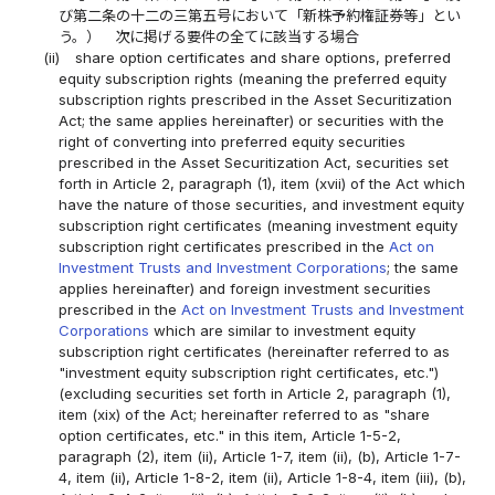
び第二条の十二の三第五号において「新株予約権証券等」とい
う。） 次に掲げる要件の全てに該当する場合
(ii)
share option certificates and share options, preferred
equity subscription rights (meaning the preferred equity
subscription rights prescribed in the Asset Securitization
Act; the same applies hereinafter) or securities with the
right of converting into preferred equity securities
prescribed in the Asset Securitization Act, securities set
forth in Article 2, paragraph (1), item (xvii) of the Act which
have the nature of those securities, and investment equity
subscription right certificates (meaning investment equity
subscription right certificates prescribed in the
Act on
Investment Trusts and Investment Corporations
; the same
applies hereinafter) and foreign investment securities
prescribed in the
Act on Investment Trusts and Investment
Corporations
which are similar to investment equity
subscription right certificates (hereinafter referred to as
"investment equity subscription right certificates, etc.")
(excluding securities set forth in Article 2, paragraph (1),
item (xix) of the Act; hereinafter referred to as "share
option certificates, etc." in this item, Article 1-5-2,
paragraph (2), item (ii), Article 1-7, item (ii), (b), Article 1-7-
4, item (ii), Article 1-8-2, item (ii), Article 1-8-4, item (iii), (b),