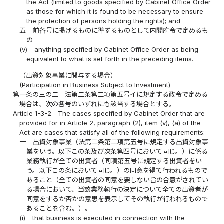
the Act (limited to goods specified by Cabinet Office Order
as those for which it is found to be necessary to ensure
the protection of persons holding the rights); and
五
前各号に掲げるものに準ずるものとして内閣府令で定めるも
の
(v)
anything specified by Cabinet Office Order as being
equivalent to what is set forth in the preceding items.
（出資対象事業に関与する場合）
(Participation in Business Subject to Investment)
第一条の三の二
法第二条第二項第五号イに規定する政令で定める
場合は、次の各号のいずれにも該当する場合とする。
Article 1-3-2
The cases specified by Cabinet Order that are
provided for in Article 2, paragraph (2), item (v), (a) of the
Act are cases that satisfy all of the following requirements:
一
出資対象事業（法第二条第二項第五号に規定する出資対象事
業をいう。以下この条及び次条第四号において同じ。）に係る
業務執行が全ての出資者（同項第五号に規定する出資者をい
う。以下この条において同じ。）の同意を得て行われるもので
あること（全ての出資者の同意を要しない旨の合意がされてい
る場合において、当該業務執行の決定について全ての出資者が
同意をするか否かの意思を表示してその執行が行われるもので
あることを含む。）。
(i)
that business is executed in connection with the