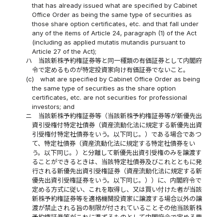
that has already issued what are specified by Cabinet
Office Order as being the same type of securities as
those share option certificates, etc. and that fall under
any of the items of Article 24, paragraph (1) of the Act
(including as applied mutatis mutandis pursuant to
Article 27 of the Act);
ハ
当該新株予約権証券等と同一種類の有価証券として内閣府
令で定めるものが特定投資家向け有価証券でないこと。
(c)
what are specified by Cabinet Office Order as being
the same type of securities as the share option
certificates, etc. are not securities for professional
investors; and
ニ
当該新株予約権証券等（当該新株予約権証券等が新優先出
資引受権付特定社債券（資産流動化法に規定する新優先出資
引受権付特定社債券をいう。以下同じ。）である場合であつ
て、特定社債券（資産流動化法に規定する特定社債券をい
う。以下同じ。）と分離して新優先出資引受権のみを譲渡す
ることができるときは、当該特定社債券及びこれとともに発
行される新優先出資引受権証券（資産流動化法に規定する新
優先出資引受権証券をいう。以下同じ。））に、内閣府令で
定める方式に従い、これを取得し、又は買い付けた者が当該
新株予約権証券等を適格機関投資家に譲渡する場合以外の譲
渡が禁止される旨の制限が付されていることその他当該新株
予約権証券等がこれに準ずるものとして内閣府令で定める要