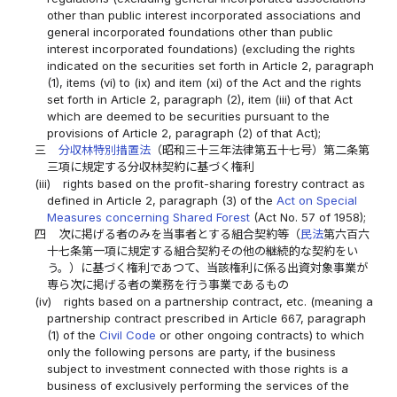
other than public interest incorporated associations and
general incorporated foundations other than public
interest incorporated foundations) (excluding the rights
indicated on the securities set forth in Article 2, paragraph
(1), items (vi) to (ix) and item (xi) of the Act and the rights
set forth in Article 2, paragraph (2), item (iii) of that Act
which are deemed to be securities pursuant to the
provisions of Article 2, paragraph (2) of that Act);
三
分収林特別措置法
（昭和三十三年法律第五十七号）第二条第
三項に規定する分収林契約に基づく権利
(iii)
rights based on the profit-sharing forestry contract as
defined in Article 2, paragraph (3) of the
Act on Special
Measures concerning Shared Forest
(Act No. 57 of 1958);
四
次に掲げる者のみを当事者とする組合契約等（
民法
第六百六
十七条第一項に規定する組合契約その他の継続的な契約をい
う。）に基づく権利であつて、当該権利に係る出資対象事業が
専ら次に掲げる者の業務を行う事業であるもの
(iv)
rights based on a partnership contract, etc. (meaning a
partnership contract prescribed in Article 667, paragraph
(1) of the
Civil Code
or other ongoing contracts) to which
only the following persons are party, if the business
subject to investment connected with those rights is a
business of exclusively performing the services of the