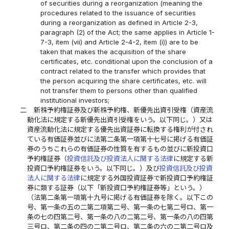
of securities during a reorganization (meaning the
procedures related to the issuance of securities
during a reorganization as defined in Article 2-3,
paragraph (2) of the Act; the same applies in Article 1-
7-3, item (vii) and Article 2-4-2, item (i)) are to be
taken that makes the acquisition of the share
certificates, etc. conditional upon the conclusion of a
contract related to the transfer which provides that
the person acquiring the share certificates, etc. will
not transfer them to persons other than qualified
institutional investors;
二
新株予約権証券及び新株予約権、新優先出資引受権（資産流
動化法に規定する新優先出資引受権をいう。以下同じ。）又は
資産流動化法に規定する優先出資証券に転換する権利が付され
ている有価証券並びに法第二条第一項第十七号に掲げる有価証
券のうちこれらの有価証券の性質を有するもの並びに新投資口
予約権証券（
投資信託及び投資法人に関する法律
に規定する新
投資口予約権証券をいう。以下同じ。）及び
投資信託及び投資
法人に関する法律
に規定する外国投資証券で新投資口予約権証
券に類する証券（以下「新投資口予約権証券等」という。）
（法第二条第一項第十九号に掲げる有価証券を除く。以下この
号、第一条の五の二第二項第二号、第一条の七第二号ロ、第一
条の七の四第二号、第一条の八の二第二号、第一条の八の四第
三号ロ、第二条の四の二第二号ロ、第二条の六の二第二号ロ及