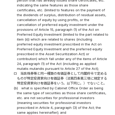
person that has already issued share certificates, etc.
indicating the same features as those share
certificates, etc. (limited to features on the payment of
the dividends of surplus, distribution of residual assets,
cancellation of equity by using profits, or the
cancellation of preferred equity investment under the
provisions of Article 15, paragraph (1) of the Act on
Preferred Equity Investment (limited to the part related to
item (ii)) which are related to shares (including
preferred equity investment prescribed in the Act on
Preferred Equity Investment and the preferred equity
prescribed in the Asset Securitization Act) or
contribution) which fall under any of the items of Article
24, paragraph (1) of the Act (including as applied
mutatis mutandis pursuant to Article 27 of the Act);
ロ
当該株券等と同一種類の有価証券として内閣府令で定める
ものが特定投資家向け有価証券（法第四条第三項に規定する
特定投資家向け有価証券をいう。以下同じ。）でないこと。
(b)
what is specified by Cabinet Office Order as being
the same type of securities as those share certificates,
etc. are not securities for professional investors
(meaning securities for professional investors
prescribed in Article 4, paragraph (3) of the Act; the
same applies hereinafter); and