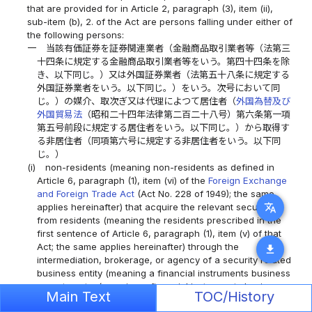
that are provided for in Article 2, paragraph (3), item (ii),
sub-item (b), 2. of the Act are persons falling under either of
the following persons:
一
当該有価証券を証券関連業者（金融商品取引業者等（法第三
十四条に規定する金融商品取引業者等をいう。第四十四条を除
き、以下同じ。）又は外国証券業者（法第五十八条に規定する
外国証券業者をいう。以下同じ。）をいう。次号において同
じ。）の媒介、取次ぎ又は代理によつて居住者（
外国為替及び
外国貿易法
（昭和二十四年法律第二百二十八号）第六条第一項
第五号前段に規定する居住者をいう。以下同じ。）から取得す
る非居住者（同項第六号に規定する非居住者をいう。以下同
じ。）
(i)
non-residents (meaning non-residents as defined in
Article 6, paragraph (1), item (vi) of the
Foreign Exchange
and Foreign Trade Act
(Act No. 228 of 1949); the same
translate
applies hereinafter) that acquire the relevant securities
from residents (meaning the residents prescribed in the
first sentence of Article 6, paragraph (1), item (v) of that
Act; the same applies hereinafter) through the
download
intermediation, brokerage, or agency of a security related
business entity (meaning a financial instruments business
operator, etc. (meaning a financial instruments business
Main Text
TOC/History
operator, etc. prescribed in Article 34 of the Act;