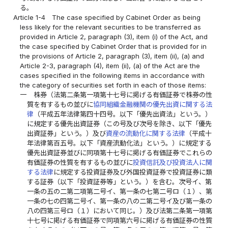
る。
Article 1-4
The case specified by Cabinet Order as being
less likely for the relevant securities to be transferred as
provided in Article 2, paragraph (3), item (i) of the Act, and
the case specified by Cabinet Order that is provided for in
the provisions of Article 2, paragraph (3), item (ii), (a) and
Article 2-3, paragraph (4), item (ii), (a) of the Act are the
cases specified in the following items in accordance with
the category of securities set forth in each of those items:
一
株券（法第二条第一項第十七号に掲げる有価証券で株券の性
質を有するもの並びに
協同組織金融機関の優先出資に関する法
律
（平成五年法律第四十四号。以下「優先出資法」という。）
に規定する優先出資証券（この号及び次号を除き、以下「優先
出資証券」という。）及び
資産の流動化に関する法律
（平成十
年法律第百五号。以下「資産流動化法」という。）に規定する
優先出資証券並びに同項第十七号に掲げる有価証券でこれらの
有価証券の性質を有するもの並びに
投資信託及び投資法人に関
する法律
に規定する投資証券及び外国投資証券で投資証券に類
する証券（以下「投資証券等」という。）を含む。次号イ、第
一条の五の二第二項第二号イ、第一条の七第二号ロ（１）、第
一条の七の四第二号イ、第一条の八の二第二号イ及び第一条の
八の四第三号ロ（１）において同じ。）及び法第二条第一項第
十七号に掲げる有価証券で同項第六号に掲げる有価証券の性質