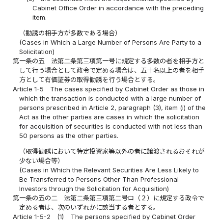
Cabinet Office Order in accordance with the preceding
item.
（勧誘の相手方が多数である場合）
(Cases in Which a Large Number of Persons Are Party to a
Solicitation)
第一条の五
法第二条第三項第一号に規定する多数の者を相手方と
して行う場合として政令で定める場合は、五十名以上の者を相手
方として有価証券の取得勧誘を行う場合とする。
Article 1-5
The cases specified by Cabinet Order as those in
which the transaction is conducted with a large number of
persons prescribed in Article 2, paragraph (3), item (i) of the
Act as the other parties are cases in which the solicitation
for acquisition of securities is conducted with not less than
50 persons as the other parties.
（取得勧誘において特定投資家等以外の者に譲渡されるおそれが
少ない場合等）
(Cases in Which the Relevant Securities Are Less Likely to
Be Transferred to Persons Other Than Professional
Investors through the Solicitation for Acquisition)
第一条の五の二
法第二条第三項第二号ロ（２）に規定する政令で
定める者は、次のいずれかに該当する者とする。
Article 1-5-2
(1)
The persons specified by Cabinet Order