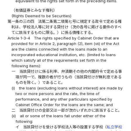
equivalent to the rights set forth in the preceding items.
（有価証券とみなす権利）
(Rights Deemed to be Securities)
第一条の三の四
法第二条第二項第七号に規定する政令で定める権
利は、学校法人等に対する貸付け（次の各号に掲げる要件のすべ
てに該当するものに限る。）に係る債権とする。
Article 1-3-4
The rights specified by Cabinet Order that are
provided for in Article 2, paragraph (2), item (vii) of the Act
are the claims connected with the loans made to an
incorporated educational institution, etc. (limited to loans
which satisfy all of the requirements set forth in the
following items):
一
当該貸付けに係る利率、弁済期その他の内閣府令で定める事
項が同一で、複数の者が行うもの（当該貸付けが無利息である
ものを除く。）であること。
(i)
the loans (excluding loans without interest) are made by
two or more persons and the rate, the time of
performance, and any other particulars specified by
Cabinet Office Order for the loans are the same; and
二
当該貸付けの全部又は一部が次のいずれかに該当すること。
(ii)
all or some of the loans fall under either of the
following:
イ
当該貸付けを受ける学校法人等の設置する学校（
私立学校