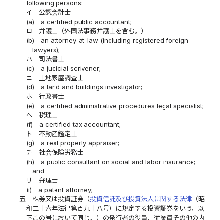
following persons:
イ
公認会計士
(a)
a certified public accountant;
ロ
弁護士（外国法事務弁護士を含む。）
(b)
an attorney-at-law (including registered foreign
lawyers);
ハ
司法書士
(c)
a judicial scrivener;
ニ
土地家屋調査士
(d)
a land and buildings investigator;
ホ
行政書士
(e)
a certified administrative procedures legal specialist;
ヘ
税理士
(f)
a certified tax accountant;
ト
不動産鑑定士
(g)
a real property appraiser;
チ
社会保険労務士
(h)
a public consultant on social and labor insurance;
and
リ
弁理士
(i)
a patent attorney;
五
株券又は投資証券（
投資信託及び投資法人に関する法律
（昭
和二十六年法律第百九十八号）に規定する投資証券をいう。以
下この号において同じ。）の発行者の役員、従業員その他の内