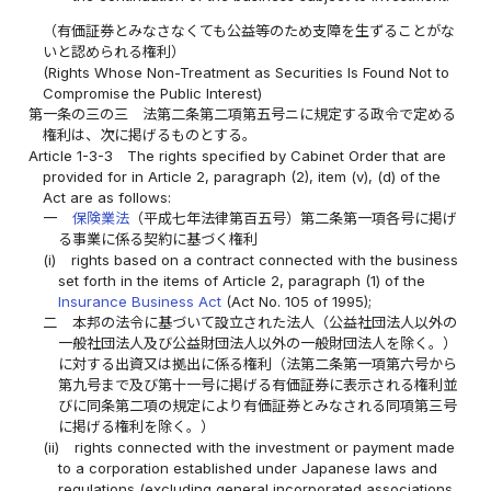
（有価証券とみなさなくても公益等のため支障を生ずることがな
いと認められる権利）
(Rights Whose Non-Treatment as Securities Is Found Not to
Compromise the Public Interest)
第一条の三の三
法第二条第二項第五号ニに規定する政令で定める
権利は、次に掲げるものとする。
Article 1-3-3
The rights specified by Cabinet Order that are
provided for in Article 2, paragraph (2), item (v), (d) of the
Act are as follows:
一
保険業法
（平成七年法律第百五号）第二条第一項各号に掲げ
る事業に係る契約に基づく権利
(i)
rights based on a contract connected with the business
set forth in the items of Article 2, paragraph (1) of the
Insurance Business Act
(Act No. 105 of 1995);
二
本邦の法令に基づいて設立された法人（公益社団法人以外の
一般社団法人及び公益財団法人以外の一般財団法人を除く。）
に対する出資又は拠出に係る権利（法第二条第一項第六号から
第九号まで及び第十一号に掲げる有価証券に表示される権利並
びに同条第二項の規定により有価証券とみなされる同項第三号
に掲げる権利を除く。）
(ii)
rights connected with the investment or payment made
to a corporation established under Japanese laws and
regulations (excluding general incorporated associations