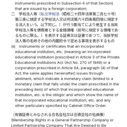
instruments prescribed in Subsection 4 of that Section)
that are issued by a foreign corporation;
二
学校法人等（
私立学校法
（昭和二十四年法律第二百七十号）
第三条に規定する学校法人又は同法第六十四条第四項に規定す
る法人をいう。以下同じ。）が行う割当てにより発生する当該
学校法人等を債務者とする金銭債権（前号に規定する債権であ
るものに限る。）を表示する証券又は証書であつて、当該学校
法人等の名称その他の内閣府令で定める事項を表示するもの
(ii)
instruments or certificates that an incorporated
educational institution, etc. (meaning an incorporated
educational institution prescribed in Article 3 of the Private
Educational Institutions Act (Act No. 270 of 1949) or a
corporation prescribed in Article 64, paragraph (4) of that
Act; the same applies hereinafter) issues through
allotment, which indicate a monetary claim (limited to a
monetary claim that falls under the claim prescribed in the
preceding item) of which that incorporated educational
institution, etc. is the obligor and which show the name of
that incorporated educational institution, etc. and any
other particulars specified by Cabinet Office Order.
（有価証券とみなされる合名会社又は合資会社の社員権）
(Membership Rights in a General Partnership Company or
Limited Partnership Company That Are Deemed to Be