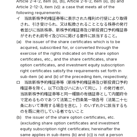
Article 2-4-2, item (ii), (b), Article 2-6-2, item (ii), (b) and
Article 2-12-3, item (v)): a case that meets all of the
following requirements:
イ
当該新株予約権証券等に表示された権利の行使により取得
され、引き受けられ、又は転換されることとなる株券の発行
者並びに当該株券、新株予約権証券及び新投資口予約権証券
がそれぞれ前号イ及びロに掲げる要件に該当すること。
(a)
the issuer of the share certificates which is to be
acquired, subscribed for, or converted through the
exercise of the rights indicated on the share option
certificates, etc., and the share certificates, share
option certificates, and investment equity subscription
right certificates satisfy the requirements set forth in
sub-item (a) and (b) of the preceding item, respectively;
ロ
当該新株予約権証券等（新株予約権証券及び新投資口予約
権証券を除く。以下ロ及びハにおいて同じ。）の発行者が、
当該新株予約権証券等と同一種類の有価証券として内閣府令
で定めるものであつて法第二十四条第一項各号（法第二十七
条において準用する場合を含む。）のいずれかに該当するも
のを既に発行している者でないこと
(b)
the issuer of the share option certificates, etc.
(excluding share option certificates and investment
equity subscription right certificates; hereinafter the
same applies in sub-items (b) and (c)) is not a person