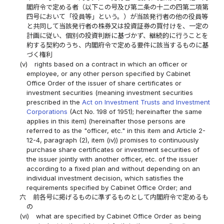
閣府令で定める者（以下この号及び第二条の十二の四第二項第
四号において「役員等」という。）が当該発行者の他の役員等
と共同して当該発行者の株券又は投資証券の買付けを、一定の
計画に従い、個別の投資判断に基づかず、継続的に行うことを
約する契約のうち、内閣府令で定める要件に該当するものに基
づく権利
(v)
rights based on a contract in which an officer or
employee, or any other person specified by Cabinet
Office Order of the issuer of share certificates or
investment securities (meaning investment securities
prescribed in the
Act on Investment Trusts and Investment
Corporations
(Act No. 198 of 1951); hereinafter the same
applies in this item) (hereinafter those persons are
referred to as the "officer, etc." in this item and Article 2-
12-4, paragraph (2), item (iv)) promises to continuously
purchase share certificates or investment securities of
the issuer jointly with another officer, etc. of the issuer
according to a fixed plan and without depending on an
individual investment decision, which satisfies the
requirements specified by Cabinet Office Order; and
六
前各号に掲げるものに準ずるものとして内閣府令で定めるも
の
(vi)
what are specified by Cabinet Office Order as being