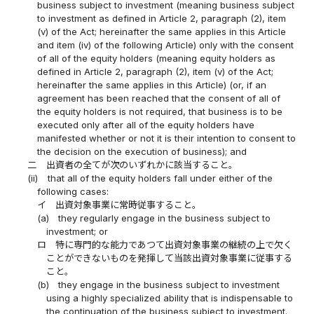
business subject to investment (meaning business subject
to investment as defined in Article 2, paragraph (2), item
(v) of the Act; hereinafter the same applies in this Article
and item (iv) of the following Article) only with the consent
of all of the equity holders (meaning equity holders as
defined in Article 2, paragraph (2), item (v) of the Act;
hereinafter the same applies in this Article) (or, if an
agreement has been reached that the consent of all of
the equity holders is not required, that business is to be
executed only after all of the equity holders have
manifested whether or not it is their intention to consent to
the decision on the execution of business); and
二
出資者の全てが次のいずれかに該当すること。
(ii)
that all of the equity holders fall under either of the
following cases:
イ
出資対象事業に常時従事すること。
(a)
they regularly engage in the business subject to
investment; or
ロ
特に専門的な能力であつて出資対象事業の継続の上で欠く
ことができないものを発揮して当該出資対象事業に従事する
こと。
(b)
they engage in the business subject to investment
using a highly specialized ability that is indispensable to
the continuation of the business subject to investment.