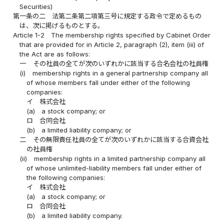
Securities)
第一条の二
法第二条第二項第三号に規定する政令で定めるもの
は、次に掲げるものとする。
Article 1-2
The membership rights specified by Cabinet Order
that are provided for in Article 2, paragraph (2), item (iii) of
the Act are as follows:
一
その社員の全てが次のいずれかに該当する合名会社の社員権
(i)
membership rights in a general partnership company all
of whose members fall under either of the following
companies:
イ
株式会社
(a)
a stock company; or
ロ
合同会社
(b)
a limited liability company; or
二
その無限責任社員の全てが次のいずれかに該当する合資会社
の社員権
(ii)
membership rights in a limited partnership company all
of whose unlimited-liability members fall under either of
the following companies:
イ
株式会社
(a)
a stock company; or
ロ
合同会社
(b)
a limited liability company.