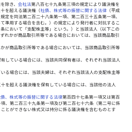
権を除き、
会社法
第八百七十九条第三項の規定により議決権を
五十を超える議決権（
社債、株式等の振替に関する法律
（平成
の規定を同法第二百二十八条第一項、第二百三十五条第一項、
いて準用する場合を含む。）の規定により発行者に対抗するこ
の条において「支配株主等」という。）と当該法人（以下この
いずれかが商品取引所等である場合においては、当該商品取引
れかが商品取引所等である場合においては、当該商品取引所等
保有している場合には、当該共同保有者は、それぞれ当該法人
ている場合には、当該夫婦は、それぞれ当該法人の支配株主等
五十を超える議決権を保有している場合には、当該他の法人
社債、株式等の振替に関する法律
第百四十七条第一項又は第百
一項、第二百三十九条第一項及び第二百七十六条（第二号に係
ることができない株式又は持分に係る議決権を含むものとす