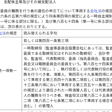
合 支配株主等及びその被支配法人
制委員の職務を行う者の選任の申立てについて準用する
会社法
の規
十六条の五第六項の規定により同条第四項の規定による一時自主規
第一号に係る部分に限る。）及び第八百七十四条（第一号に係る部
えは、次の表のとおりとする。
社法
の規定
読み替えられる字句
若しくは第四百一条第三項
一時取締役（監査等委員会設置会社にあっては、監
委員である取締役又はそれ以外の取締役）、会計参
与、監査役、代表取締役、委員（指名委員会、監査
員会又は報酬委員会の委員をいう。第八百七十四条
号において同じ。）、執行役若しくは代表執行役の
第一項第一
務を行うべき者、清算人、第四百七十九条第四項に
いて準用する第三百四十六条第二項若しくは第四百
十三条第六項において準用する第三百五十一条第二
の規定により選任された一時清算人若しくは代表清
人の職務を行うべき者、検査役又は第八百二十五条
二項（第八百二十七条第二項において準用する場合
含む。）の管理人