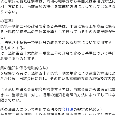
による承諾を得た提供者は、同項の相手方から書面又は電磁的方法
該相手方に対し、当該事項の提供を電磁的方法によつてしてはなら
限りでない。
等の基準）
五条第一項第二号の政令で定める基準は、申請に係る上場商品に係
係る上場商品構成品の売買等を業として行つているものの過半数が
する。
は、法第八十条第一項第四号の政令で定める基準について準用する
えるものとする。
定は、法第百四十六条第一項第三号の政令で定める基準について準
読み替えるものとする。
招集の通知に係る電磁的方法）
会を招集する者は、法第五十九条第十項の規定により電磁的方法に
あらかじめ、当該会員に対し、その用いる電磁的方法の種類及び内
による承諾を得た会員総会を招集する者は、当該会員から書面又は
ときは、当該会員に対し、招集の通知を電磁的方法によつてしては
の限りでない。
引所の清算人について準用する法及び
会社法
の規定の読替え）
十七条第二項の規定により会員商品取引所の清算人について法第五