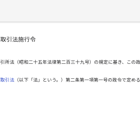
物取引法施行令
取引所法（昭和二十五年法律第二百三十九号）の規定に基き、この
）
物取引法
（以下「法」という。）第二条第一項第一号の政令で定め