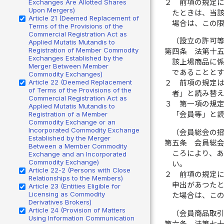
２
前項の規定
Exchanges Are Allotted Shares
Upon Mergers)
たときは、当
Article 21 (Deemed Replacement of
場合は、この
Terms of the Provisions of the
Commercial Registration Act as
（設立の許可
Applied Mutatis Mutandis to
Registration of Member Commodity
第四条
法第十
Exchanges Established by the
該上場商品に
Merger Between Member
であることと
Commodity Exchanges)
Article 22 (Deemed Replacement
２
前項の規定
of Terms of the Provisions of the
者」と読み替
Commercial Registration Act as
３
第一項の規
Applied Mutatis Mutandis to
Registration of a Member
「会員等」と
Commodity Exchange or an
Incorporated Commodity Exchange
（会員総会の
Established by the Merger
第五条
会員総
Between a Member Commodity
ころにより、
Exchange and an Incorporated
Commodity Exchange)
い。
Article 22-2 (Persons with Close
２
前項の規定
Relationships to the Members)
申出があつた
Article 23 (Entities Eligible for
Licensing as Commodity
た場合は、こ
Derivatives Brokers)
Article 24 (Provision of Matters
（会員商品取
Using Information Communication
第六条
法第七