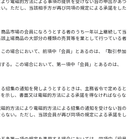
により電磁的方法による事項の提供を受けない旨の申出があつ
ない。ただし、当該相手方が再び同項の規定による承諾をした
る商品市場の会員になろうとする者のうち一年以上継続して当
当該上場商品の大部分の種類の売買等を業として行つている者
。この場合において、前項中「会員」とあるのは、「取引参加
用する。この場合において、第一項中「会員」とあるのは、
よる招集の通知を発しようとするときは、主務省令で定めると
容を示し、書面又は電磁的方法による承諾を得なければならな
電磁的方法により電磁的方法による招集の通知を受けない旨の
ならない。ただし、当該会員が再び同項の規定による承諾をし
十五条第一項の規定を準用する場合においては、同項中「役員