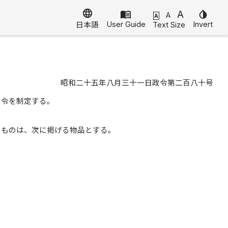
language
menu_book
A
invert_colors
A
A
User Guide
Invert
Text Size
日本語
昭和二十五年八月三十一日政令第二百八十号
政令を制定する。
るものは、次に掲げる物品とする。