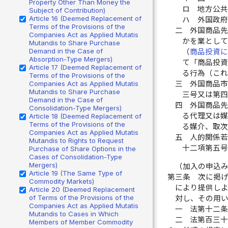
Property Other Than Money the
ロ
地方公
Subject of Contribution)
Article 16 (Deemed Replacement of
ハ
外国政
Terms of the Provisions of the
二
外国商品
Companies Act as Applied Mutatis
かを業とし
Mutandis to Share Purchase
Demand in the Case of
（
商品投資
Absorption-Type Mergers)
て「商品投
Article 17 (Deemed Replacement of
る行為（こ
Terms of the Provisions of the
Companies Act as Applied Mutatis
三
外国商品
Mutandis to Share Purchase
三号又は第
Demand in the Case of
四
外国商品
Consolidation-Type Mergers)
る代理又は
Article 18 (Deemed Replacement of
Terms of the Provisions of the
る媒介、取
Companies Act as Applied Mutatis
五
人的関係
Mutandis to Rights to Request
十二項第五
Purchase of Share Options in the
Cases of Consolidation-Type
Mergers)
（加入の申込
Article 19 (The Same Type of
第三条
次に掲
Commodity Markets)
により提供し
Article 20 (Deemed Replacement
of Terms of the Provisions of the
対し、その用
Companies Act as Applied Mutatis
一
法第十二
Mutandis to Cases in Which
二
法第百三
Members of Member Commodity