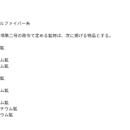
プルファイバー糸
一項第二号の政令で定める鉱物は、次に掲げる物品とする。
鉱
ム鉱
ウム鉱
ウム鉱
ム鉱
鉱
ウム鉱
ウム鉱
ンチウム鉱
ニウム鉱
鉱
鉱