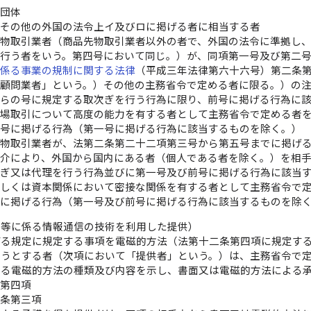
共団体
府その他の外国の法令上イ及びロに掲げる者に相当する者
先物取引業者（商品先物取引業者以外の者で、外国の法令に準拠し
て行う者をいう。第四号において同じ。）が、同項第一号及び第二
に係る事業の規制に関する法律
（平成三年法律第六十六号）第二条
資顧問業者」という。）その他の主務省令で定める者に限る。）の
れらの号に規定する取次ぎを行う行為に限り、前号に掲げる行為に
市場取引について高度の能力を有する者として主務省令で定める者
四号に掲げる行為（第一号に掲げる行為に該当するものを除く。）
先物取引業者が、法第二条第二十二項第三号から第五号までに掲げ
媒介により、外国から国内にある者（個人である者を除く。）を相
次ぎ又は代理を行う行為並びに第一号及び前号に掲げる行為に該当
若しくは資本関係において密接な関係を有する者として主務省令で
号に掲げる行為（第一号及び前号に掲げる行為に該当するものを除
み等に係る情報通信の技術を利用した提供）
げる規定に規定する事項を電磁的方法（法第十二条第四項に規定す
ようとする者（次項において「提供者」という。）は、主務省令で
いる電磁的方法の種類及び内容を示し、書面又は電磁的方法による
条第四項
十条第三項