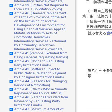
Intermediary Service Providers)
三
前項の場
Article 39 (Entities Not Required to
Formulate a Solicitation Policy)
（一時自主規
Article 40 (Deemed Replacement
第十条
法第九
of Terms of Provisions of the Act
on the Provision of and the
十条第一項（
Development of Environment for
る技術的読替
Using Financial Services Applied
Mutatis Mutandis to Acts of
読み替える
会
Commodity Derivatives
Intermediary Services Performed
by Commodity Derivatives
Intermediary Service Providers)
Article 41 (Persons Excluded from
Being General Requesting Parties)
Article 42 (Notice to Requesting
Party Protection Funds)
Article 43 (Matters Subject to
第八百七十条
Public Notice Related to Payment
号
by Consignor Protection Funds)
Article 44 (Reasons for Changing
Periods of Notification)
Article 45 (Claims Whose Smooth
Repayment Are Found Difficult)
Article 46 (Persons Excluded from
Payment by Requesting Party
Protection Funds)
Article 47 (Maximum Amount of