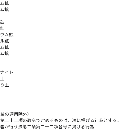
ウム鉱
ウム鉱
鉱
ム鉱
ム鉱
ニウム鉱
タル鉱
ウム鉱
ウム鉱
石
トナイト
白土
そう土
石
引業の適用除外）
条第二十二項の政令で定めるものは、次に掲げる行為とする。
る者が行う法第二条第二十二項各号に掲げる行為