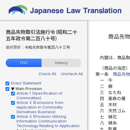
商品先物取引法施行令（昭和二十
商品先
五年政令第二百八十号）
最終更新：
令和元年政令第百八十三号
内閣は、商品
TOC
History
（商品の指定
Check All
Uncheck All
第一条
商品先
一
牛
Enact Statement
二
豚
Main Provision
▶
三
なたね
Article 1 (Specification of
Commodities)
四
亜麻の種
Article 2 (Exclusions from
五
木材
Application in Commodity
六
天然ゴム
Derivatives Business)
Article 3 (Provision Utilizing
七
綿花
Information Communication
八
綿糸
Technology Relating to Application
九
乾繭