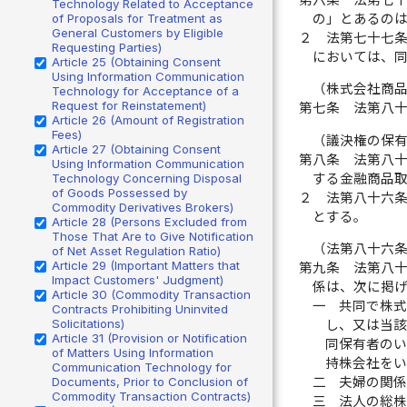
Technology Related to Acceptance
の」とあるの
of Proposals for Treatment as
General Customers by Eligible
２
法第七十七
Requesting Parties)
においては、
Article 25 (Obtaining Consent
Using Information Communication
（株式会社商
Technology for Acceptance of a
Request for Reinstatement)
第七条
法第八
Article 26 (Amount of Registration
Fees)
（議決権の保
Article 27 (Obtaining Consent
第八条
法第八
Using Information Communication
する金融商品
Technology Concerning Disposal
of Goods Possessed by
２
法第八十六
Commodity Derivatives Brokers)
とする。
Article 28 (Persons Excluded from
Those That Are to Give Notification
（法第八十六
of Net Asset Regulation Ratio)
Article 29 (Important Matters that
第九条
法第八
Impact Customers' Judgment)
係は、次に掲
Article 30 (Commodity Transaction
一
共同で株
Contracts Prohibiting Uninvited
Solicitations)
し、又は当
Article 31 (Provision or Notification
同保有者の
of Matters Using Information
持株会社を
Communication Technology for
Documents, Prior to Conclusion of
二
夫婦の関
Commodity Transaction Contracts)
三
法人の総