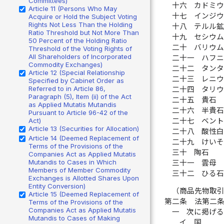
Committees)
十六
カドミ
Article 11 (Persons Who May
十七
インジ
Acquire or Hold the Subject Voting
Rights Not Less Than the Holding
十八
テルル
Ratio Threshold but Not More Than
十九
セシウ
50 Percent of the Holding Ratio
二十
バリウ
Threshold of the Voting Rights of
All Shareholders of Incorporated
二十一
ハフ
Commodity Exchanges)
二十二
タン
Article 12 (Special Relationship
二十三
レニ
Specified by Cabinet Order as
Referred to in Article 86,
二十四
タリ
Paragraph (5), Item (ii) of the Act
二十五
貴石
as Applied Mutatis Mutandis
二十六
半貴
Pursuant to Article 96-42 of the
二十七
ベン
Act)
Article 13 (Securities for Allocation)
二十八
酸性
Article 14 (Deemed Replacement of
二十九
けい
Terms of the Provisions of the
三十
陶石
Companies Act as Applied Mutatis
Mutandis to Cases in Which
三十一
雲母
Members of Member Commodity
三十二
ひる
Exchanges is Allotted Shares Upon
Entity Conversion)
（商品先物取
Article 15 (Deemed Replacement of
第二条
法第二
Terms of the Provisions of the
Companies Act as Applied Mutatis
一
次に掲げ
Mutandis to Cases of Making
イ
国