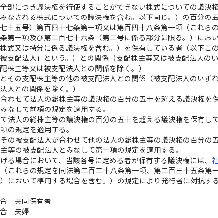
の全部につき議決権を行使することができない株式についての議決
とみなされる株式についての議決権を含む。以下同じ。）の百分の
第七十五号）第百四十七条第一項又は第百四十八条第一項（これら
九条第一項及び第二百七十六条（第二号に係る部分に限る。）にお
い株式又は持分に係る議決権を含む。）を保有している者（以下こ
「被支配法人」という。）との関係（支配株主等又は被支配法人の
支配株主等又は被支配法人との関係を除く。）
人とその支配株主等の他の被支配法人との関係（被支配法人のいず
配法人との関係を除く。）
が合わせて法人の総株主等の議決権の百分の五十を超える議決権を
とみなして前項の規定を適用する。
せて法人の総株主等の議決権の百分の五十を超える議決権を保有し
一項の規定を適用する。
とその被支配法人が合わせて他の法人の総株主等の議決権の百分の
株主等の被支配法人とみなして第一項の規定を適用する。
掲げる場合において、当該各号に定める者が保有する議決権には、
項（これらの規定を同法第二百二十八条第一項、第二百三十五条第
。）において準用する場合を含む。）の規定により発行者に対抗す
場合 共同保有者
場合 夫婦