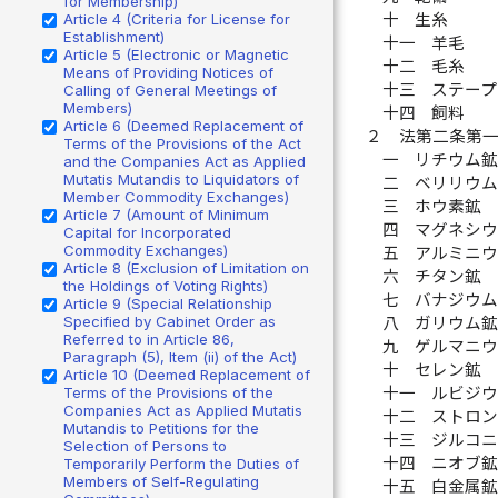
for Membership)
十
生糸
Article 4 (Criteria for License for
Establishment)
十一
羊毛
Article 5 (Electronic or Magnetic
十二
毛糸
Means of Providing Notices of
十三
ステー
Calling of General Meetings of
Members)
十四
飼料
Article 6 (Deemed Replacement of
２
法第二条第
Terms of the Provisions of the Act
一
リチウム
and the Companies Act as Applied
Mutatis Mutandis to Liquidators of
二
ベリリウ
Member Commodity Exchanges)
三
ホウ素鉱
Article 7 (Amount of Minimum
四
マグネシ
Capital for Incorporated
Commodity Exchanges)
五
アルミニ
Article 8 (Exclusion of Limitation on
六
チタン鉱
the Holdings of Voting Rights)
七
バナジウ
Article 9 (Special Relationship
Specified by Cabinet Order as
八
ガリウム
Referred to in Article 86,
九
ゲルマニ
Paragraph (5), Item (ii) of the Act)
十
セレン鉱
Article 10 (Deemed Replacement of
十一
ルビジ
Terms of the Provisions of the
Companies Act as Applied Mutatis
十二
ストロ
Mutandis to Petitions for the
十三
ジルコ
Selection of Persons to
十四
ニオブ
Temporarily Perform the Duties of
Members of Self-Regulating
十五
白金属