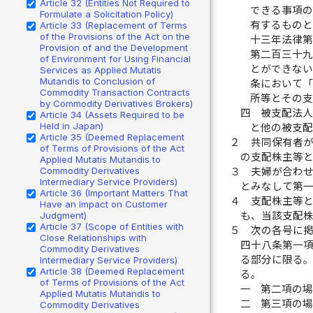
Article 32 (Entities Not Required to
できる事項
Formulate a Solicitation Policy)
有するもの
Article 33 (Replacement of Terms
of the Provisions of the Act on the
十三年法律
Provision of and the Development
第二百三十
of Environment for Using Financial
とができな
Services as Applied Mutatis
Mutandis to Conclusion of
条において
Commodity Transaction Contracts
所等とその
by Commodity Derivatives Brokers)
四
被支配法
Article 34 (Assets Required to be
Held in Japan)
と他の被支
Article 35 (Deemed Replacement
２
共同保有者
of Terms of Provisions of the Act
の支配株主等
Applied Mutatis Mutandis to
Commodity Derivatives
３
夫婦が合わ
Intermediary Service Providers)
とみなして第
Article 36 (Important Matters That
４
支配株主等
Have an Impact on Customer
Judgment)
も、当該支配
Article 37 (Scope of Entities with
５
次の各号に
Close Relationships with
四十八条第一
Commodity Derivatives
る部分に限る
Intermediary Service Providers)
Article 38 (Deemed Replacement
る。
of Terms of Provisions of the Act
一
第二項の
Applied Mutatis Mutandis to
二
第三項の
Commodity Derivatives