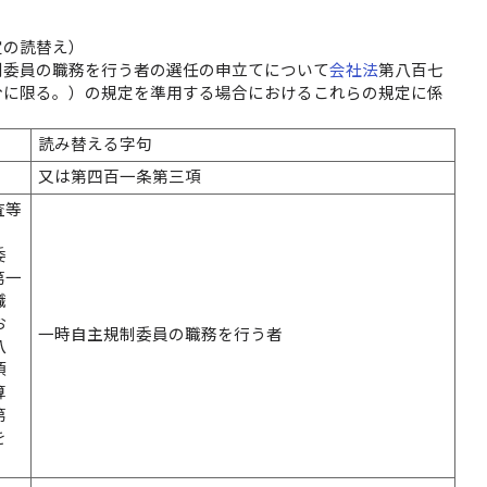
定の読替え）
制委員の職務を行う者の選任の申立てについて
会社法
第八百七
分に限る。）の規定を準用する場合におけるこれらの規定に係
読み替える字句
又は第四百一条第三項
査等
委
第一
職
お
一時自主規制委員の職務を行う者
八
項
算
第
を