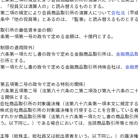
は、「役員又は清算人の」と読み替えるものとする。
条第二項の規定により会員商品取引所の清算人について
会社法
（平
同条中「他の役員等」とあるのは、「監事」と読み替えるものとす
品取引所の最低資本金の額）
十条第一項第一号の政令で定める金額は、十億円とする。
有制限の適用除外）
十六条第一項ただし書の政令で定める金融商品取引所は、
金融商品
取引所とする。
条第一項ただし書の政令で定める金融商品取引所持株会社は、
金融
条第五項第二号の政令で定める特別の関係）
十六条第五項第二号（法第八十六条の二第二項及び第九十六条の二
げる関係とする。
式会社商品取引所の対象議決権（法第八十六条第一項本文に規定す
該株式会社商品取引所の対象議決権を行使することを合意している
いずれかが商品取引所等（法第八十六条第一項ただし書の商品取引
いう。以下同じ。）である場合においては、当該商品取引所等と他
係
株主等（総株主、総社員又は総出資者をいう。以下同じ。）の議決