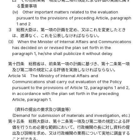
四
その他前条第一項及び第二項の規定による評価の実施に関す
る重要事項
(iv)
Other important matters related to the evaluation
pursuant to the provisions of preceding Article, paragraph
1 and 2
３
総務大臣は、第一項の計画を定め、又はこれを変更したとき
は、遅滞なく、これを公表しなければならない。
(3)
When the Minister of Internal Affairs and Communications
has decided on or revised the plan set forth in the
paragraph 1, he/she shall publicize it without delay.
第十四条
総務省は、前条第一項の計画に基づき、第十二条第一項
及び第二項の規定による評価を実施しなければならない。
Article 14
The Ministry of Internal Affairs and
Communications shall carry out evaluation of the Policy
pursuant to the provisions of Article 12, paragraphs 1 and 2,
in accordance with the plan set forth in the preceding
Article, paragraph 1.
（資料の提出の要求及び調査等）
(Demand for submission of materials and investigation, etc.)
第十五条
総務大臣は、第十二条第一項及び第二項の規定による評
価を行うため必要な範囲において、行政機関の長に対し資料の提
出及び説明を求め、又は行政機関の業務について実地に調査する
ことができる。