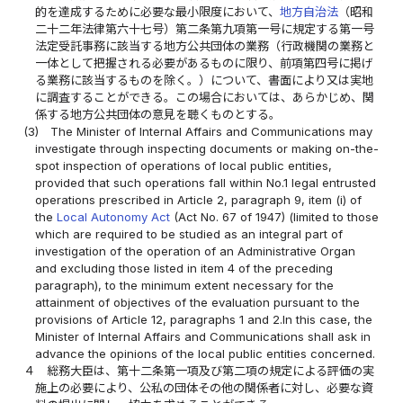
的を達成するために必要な最小限度において、
地方自治法
（昭和
二十二年法律第六十七号）第二条第九項第一号に規定する第一号
法定受託事務に該当する地方公共団体の業務（行政機関の業務と
一体として把握される必要があるものに限り、前項第四号に掲げ
る業務に該当するものを除く。）について、書面により又は実地
に調査することができる。この場合においては、あらかじめ、関
係する地方公共団体の意見を聴くものとする。
(3)
The Minister of Internal Affairs and Communications may
investigate through inspecting documents or making on-the-
spot inspection of operations of local public entities,
provided that such operations fall within No.1 legal entrusted
operations prescribed in Article 2, paragraph 9, item (i) of
the
Local Autonomy Act
(Act No. 67 of 1947) (limited to those
which are required to be studied as an integral part of
investigation of the operation of an Administrative Organ
and excluding those listed in item 4 of the preceding
paragraph), to the minimum extent necessary for the
attainment of objectives of the evaluation pursuant to the
provisions of Article 12, paragraphs 1 and 2.In this case, the
Minister of Internal Affairs and Communications shall ask in
advance the opinions of the local public entities concerned.
４
総務大臣は、第十二条第一項及び第二項の規定による評価の実
施上の必要により、公私の団体その他の関係者に対し、必要な資