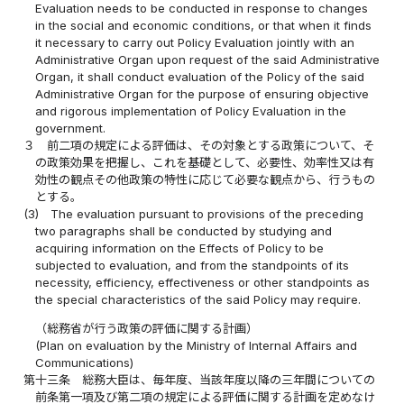
Evaluation needs to be conducted in response to changes
in the social and economic conditions, or that when it finds
it necessary to carry out Policy Evaluation jointly with an
Administrative Organ upon request of the said Administrative
Organ, it shall conduct evaluation of the Policy of the said
Administrative Organ for the purpose of ensuring objective
and rigorous implementation of Policy Evaluation in the
government.
３
前二項の規定による評価は、その対象とする政策について、そ
の政策効果を把握し、これを基礎として、必要性、効率性又は有
効性の観点その他政策の特性に応じて必要な観点から、行うもの
とする。
(3)
The evaluation pursuant to provisions of the preceding
two paragraphs shall be conducted by studying and
acquiring information on the Effects of Policy to be
subjected to evaluation, and from the standpoints of its
necessity, efficiency, effectiveness or other standpoints as
the special characteristics of the said Policy may require.
（総務省が行う政策の評価に関する計画）
(Plan on evaluation by the Ministry of Internal Affairs and
Communications)
第十三条
総務大臣は、毎年度、当該年度以降の三年間についての
前条第一項及び第二項の規定による評価に関する計画を定めなけ