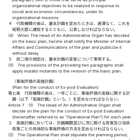
organizational objectives to be realized in response to
social and economic circumstances, under its
organizational missions.
４
行政機関の長は、基本計画を定めたときは、遅滞なく、これを
総務大臣に通知するとともに、公表しなければならない。
(4)
When The Head of An Administrative Organ has decided
on the basic plan, he/she shall notify the Minister of Internal
Affairs and Communications of the plan and publicize it
without delay.
５
前二項の規定は、基本計画の変更について準用する。
(5)
The provisions of the preceding two paragraphs shall
apply mutatis mutandis to the revision of the basic plan.
（事後評価の実施計画）
(Plan for the conduct of Ex-post Evaluation)
第七条
行政機関の長は、一年ごとに、事後評価の実施に関する計
画（以下「実施計画」という。）を定めなければならない。
Article 7
(1)
The Head of An Administrative Organ shall
decide on the plan for the conduct of Ex-post Evaluation
(hereinafter referred to as "Operational Plan") for each year.
２
実施計画においては、計画期間並びに次に掲げる政策及び当該
政策ごとの具体的な事後評価の方法を定めなければならない。
(2)
The Operational Plan shall stipulate the planning period,