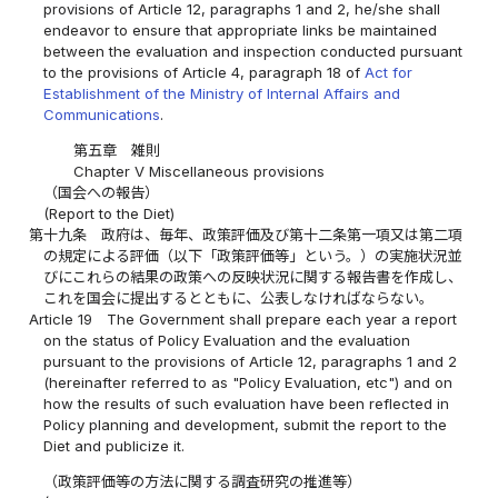
provisions of Article 12, paragraphs 1 and 2, he/she shall
endeavor to ensure that appropriate links be maintained
between the evaluation and inspection conducted pursuant
to the provisions of Article 4, paragraph 18 of
Act for
Establishment of the Ministry of Internal Affairs and
Communications
.
第五章 雑則
Chapter V Miscellaneous provisions
（国会への報告）
(Report to the Diet)
第十九条
政府は、毎年、政策評価及び第十二条第一項又は第二項
の規定による評価（以下「政策評価等」という。）の実施状況並
びにこれらの結果の政策への反映状況に関する報告書を作成し、
これを国会に提出するとともに、公表しなければならない。
Article 19
The Government shall prepare each year a report
on the status of Policy Evaluation and the evaluation
pursuant to the provisions of Article 12, paragraphs 1 and 2
(hereinafter referred to as "Policy Evaluation, etc") and on
how the results of such evaluation have been reflected in
Policy planning and development, submit the report to the
Diet and publicize it.
（政策評価等の方法に関する調査研究の推進等）