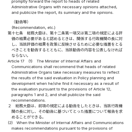
promptly forward the report to heads of related
Administrative Organs with necessary opinions attached,
and publicize the report, its summary and the opinions.
（勧告等）
(Recommendation, etc.)
第十七条
総務大臣は、第十二条第一項又は第二項の規定による評
価の結果必要があると認めるときは、関係する行政機関の長に対
し、当該評価の結果を政策に反映させるために必要な措置をとる
べきことを勧告するとともに、当該勧告の内容を公表しなければ
ならない。
Article 17
(1)
The Minister of Internal Affairs and
Communications shall recommend that heads of related
Administrative Organs take necessary measures to reflect
the results of the said evaluation in Policy planning and
development when he/she find it necessary as a result of
the evaluation pursuant to the provisions of Article 12,
paragraphs 1 and 2, and shall publicize the said
recommendations.
２
総務大臣は、前項の規定による勧告をしたときは、当該行政機
関の長に対し、その勧告に基づいてとった措置について報告を求
めることができる。
(2)
When the Minister of Internal Affairs and Communications
makes recommendations pursuant to the provisions of