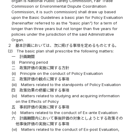
organ is National Public Safety Commission, Fair Trade
Commission or Environmental Dispute Coordination
Commission, it is such commission) shall draw up based
upon the Basic Guidelines a basic plan for Policy Evaluation
(hereinafter referred to as the "basic plan") for a term of
longer than three years but not longer than five years for
policies under the jurisdiction of the said Administrative
Organ.
２
基本計画においては、次に掲げる事項を定めるものとする。
(2)
The basic plan shall prescribe the following matters:
一
計画期間
(i)
Planning period
二
政策評価の実施に関する方針
(ii)
Principle on the conduct of Policy Evaluation
三
政策評価の観点に関する事項
(iii)
Matters related to the standpoints of Policy Evaluation
四
政策効果の把握に関する事項
(iv)
Matters related to studying and acquiring information
on the Effects of Policy
五
事前評価の実施に関する事項
(v)
Matters related to the conduct of Ex-ante Evaluation
六
計画期間内において事後評価の対象としようとする政策その
他事後評価の実施に関する事項
(vi)
Matters related to the conduct of Ex-post Evaluation,