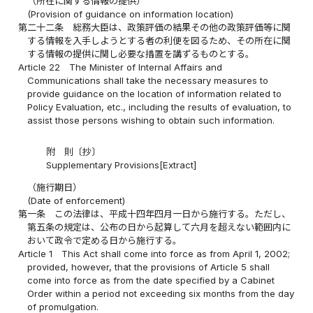
（所在に関する情報の提供）
(Provision of guidance on information location)
第二十二条
総務大臣は、政策評価の結果その他の政策評価等に関
する情報を入手しようとする者の利便を図るため、その所在に関
する情報の提供に関し必要な措置を講ずるものとする。
Article 22
The Minister of Internal Affairs and
Communications shall take the necessary measures to
provide guidance on the location of information related to
Policy Evaluation, etc., including the results of evaluation, to
assist those persons wishing to obtain such information.
附 則〔抄〕
Supplementary Provisions[Extract]
（施行期日）
(Date of enforcement)
第一条
この法律は、平成十四年四月一日から施行する。ただし、
第五条の規定は、公布の日から起算して六月を超えない範囲内に
おいて政令で定める日から施行する。
Article 1
This Act shall come into force as from April 1, 2002;
provided, however, that the provisions of Article 5 shall
come into force as from the date specified by a Cabinet
Order within a period not exceeding six months from the day
of promulgation.