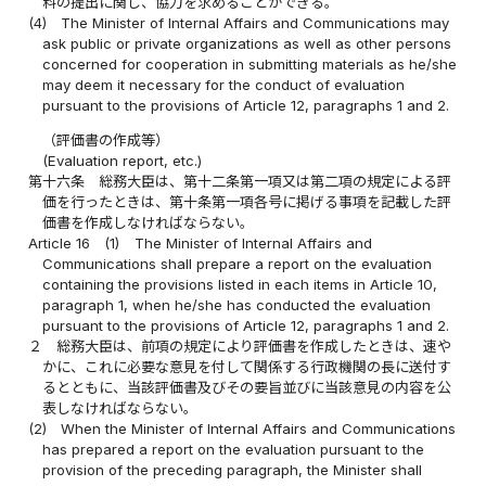
料の提出に関し、協力を求めることができる。
(4)
The Minister of Internal Affairs and Communications may
ask public or private organizations as well as other persons
concerned for cooperation in submitting materials as he/she
may deem it necessary for the conduct of evaluation
pursuant to the provisions of Article 12, paragraphs 1 and 2.
（評価書の作成等）
(Evaluation report, etc.)
第十六条
総務大臣は、第十二条第一項又は第二項の規定による評
価を行ったときは、第十条第一項各号に掲げる事項を記載した評
価書を作成しなければならない。
Article 16
(1)
The Minister of Internal Affairs and
Communications shall prepare a report on the evaluation
containing the provisions listed in each items in Article 10,
paragraph 1, when he/she has conducted the evaluation
pursuant to the provisions of Article 12, paragraphs 1 and 2.
２
総務大臣は、前項の規定により評価書を作成したときは、速や
かに、これに必要な意見を付して関係する行政機関の長に送付す
るとともに、当該評価書及びその要旨並びに当該意見の内容を公
表しなければならない。
(2)
When the Minister of Internal Affairs and Communications
has prepared a report on the evaluation pursuant to the
provision of the preceding paragraph, the Minister shall