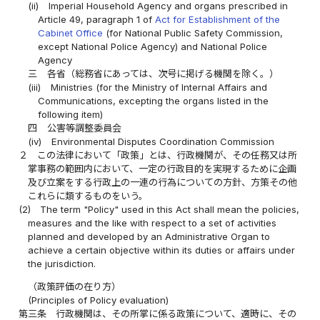
(ii)
Imperial Household Agency and organs prescribed in
Article 49, paragraph 1 of
Act for Establishment of the
Cabinet Office
(for National Public Safety Commission,
except National Police Agency) and National Police
Agency
三
各省（総務省にあっては、次号に掲げる機関を除く。）
(iii)
Ministries (for the Ministry of Internal Affairs and
Communications, excepting the organs listed in the
following item)
四
公害等調整委員会
(iv)
Environmental Disputes Coordination Commission
２
この法律において「政策」とは、行政機関が、その任務又は所
掌事務の範囲内において、一定の行政目的を実現するために企画
及び立案をする行政上の一連の行為についての方針、方策その他
これらに類するものをいう。
(2)
The term "Policy" used in this Act shall mean the policies,
measures and the like with respect to a set of activities
planned and developed by an Administrative Organ to
achieve a certain objective within its duties or affairs under
the jurisdiction.
（政策評価の在り方）
(Principles of Policy evaluation)
第三条
行政機関は、その所掌に係る政策について、適時に、その