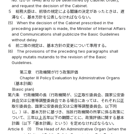
No. 120 of 1948) and to be determined by Cabinet Order),
and request the decision of the Cabinet.
５
総務大臣は、前項の規定による閣議の決定があったときは、遅
滞なく、基本方針を公表しなければならない。
(5)
When the decision of the Cabinet prescribed in the
preceding paragraph is made, the Minister of Internal Affairs
and Communications shall publicize the Basic Guidelines
without delay.
６
前二項の規定は、基本方針の変更について準用する。
(6)
The provisions of the preceding two paragraphs shall
apply mutatis mutandis to the revision of the Basic
Guidelines.
第三章 行政機関が行う政策評価
Chapter III Policy Evaluation by Administrative Organs
（基本計画）
(Basic plan)
第六条
行政機関の長（行政機関が、公正取引委員会、国家公安委
員会又は公害等調整委員会である場合にあっては、それぞれ公正
取引委員会、国家公安委員会又は公害等調整委員会。以下同
じ。）は、基本方針に基づき、当該行政機関の所掌に係る政策に
ついて、三年以上五年以下の期間ごとに、政策評価に関する基本
計画（以下「基本計画」という）を定めなければならない。
Article 6
(1)
The Head of An Administrative Organ (when the