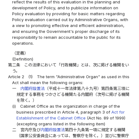
reflect the results of this evaluation in the planning and
development of Policy, and to publicize information on
Policy evaluation by providing for basic matters regarding
Policy evaluation carried out by Administrative Organs, with
a view to promoting effective and efficient administration,
and ensuring the Government's proper discharge of its
responsibility to remain accountable to the public for its
operations.
（定義）
(Definition)
第二条
この法律において「行政機関」とは、次に掲げる機関をい
う。
Article 2
(1)
The term "Administrative Organ" as used in this
Act shall mean the following organs:
一
内閣府設置法
（平成十一年法律第八十九号）第四条第三項に
規定する事務をつかさどる機関たる内閣府（次号に掲げる機関
を除く。）
(i)
Cabinet Office as the organization in charge of the
business prescribed in Article 4, paragraph 3 of
Act for
Establishment of the Cabinet Office
(Act No. 89 of 1999)
(excepting organs listed in the following item)
二
宮内庁及び
内閣府設置法
第四十九条第一項に規定する機関
（国家公安委員会にあっては、警察庁を除く。）並びに警察庁