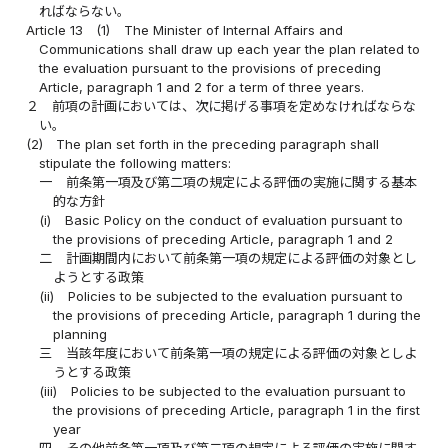
ればならない。
Article 13
(1)
The Minister of Internal Affairs and
Communications shall draw up each year the plan related to
the evaluation pursuant to the provisions of preceding
Article, paragraph 1 and 2 for a term of three years.
２
前項の計画においては、次に掲げる事項を定めなければならな
い。
(2)
The plan set forth in the preceding paragraph shall
stipulate the following matters:
一
前条第一項及び第二項の規定による評価の実施に関する基本
的な方針
(i)
Basic Policy on the conduct of evaluation pursuant to
the provisions of preceding Article, paragraph 1 and 2
二
計画期間内において前条第一項の規定による評価の対象とし
ようとする政策
(ii)
Policies to be subjected to the evaluation pursuant to
the provisions of preceding Article, paragraph 1 during the
planning
三
当該年度において前条第一項の規定による評価の対象としよ
うとする政策
(iii)
Policies to be subjected to the evaluation pursuant to
the provisions of preceding Article, paragraph 1 in the first
year