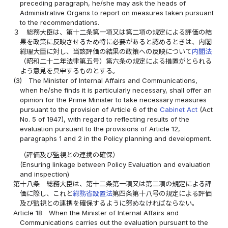
preceding paragraph, he/she may ask the heads of
Administrative Organs to report on measures taken pursuant
to the recommendations.
３
総務大臣は、第十二条第一項又は第二項の規定による評価の結
果を政策に反映させるため特に必要があると認めるときは、内閣
総理大臣に対し、当該評価の結果の政策への反映について
内閣法
（昭和二十二年法律第五号）第六条の規定による措置がとられる
よう意見を具申するものとする。
(3)
The Minister of Internal Affairs and Communications,
when he/she finds it is particularly necessary, shall offer an
opinion for the Prime Minister to take necessary measures
pursuant to the provision of Article 6 of the
Cabinet Act
(Act
No. 5 of 1947), with regard to reflecting results of the
evaluation pursuant to the provisions of Article 12,
paragraphs 1 and 2 in the Policy planning and development.
（評価及び監視との連携の確保）
(Ensuring linkage between Policy Evaluation and evaluation
and inspection)
第十八条
総務大臣は、第十二条第一項又は第二項の規定による評
価に際し、これと
総務省設置法
第四条第十八号の規定による評価
及び監視との連携を確保するように努めなければならない。
Article 18
When the Minister of Internal Affairs and
Communications carries out the evaluation pursuant to the