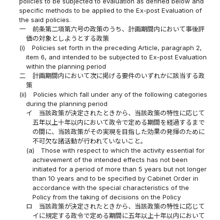
policies to be subjected to evaluation as defined below and
specific methods to be applied to the Ex-post Evaluation of
the said policies.
一
前条第二項第六号の政策のうち、計画期間内において事後評
価の対象としようとする政策
(i)
Policies set forth in the preceding Article, paragraph 2,
item 6, and intended to be subjected to Ex-post Evaluation
within the planning period
二
計画期間内において次に掲げる要件のいずれかに該当する政
策
(ii)
Policies which fall under any of the following categories
during the planning period
イ
当該政策が決定されたときから、当該政策の特性に応じて
五年以上十年以内において政令で定める期間を経過するまで
の間に、当該政策がその実現を目指した効果の発揮のために
不可欠な諸活動が行われていないこと。
(a)
Those with respect to which the activity essential for
achievement of the intended effects has not been
initiated for a period of more than 5 years but not longer
than 10 years and to be specified by Cabinet Order in
accordance with the special characteristics of the
Policy from the taking of decisions on the Policy
ロ
当該政策が決定されたときから、当該政策の特性に応じて
イに規定する政令で定める期間に五年以上十年以内において