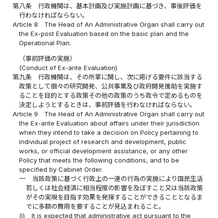
第八条
行政機関は、基本計画及び実施計画に基づき、事後評価を
行わなければならない。
Article 8
The Head of An Administrative Organ shall carry out
the Ex-post Evaluation based on the basic plan and the
Operational Plan.
（事前評価の実施）
(Conduct of Ex-ante Evaluation)
第九条
行政機関は、その所掌に関し、次に掲げる要件に該当する
政策として個々の研究開発、公共事業及び政府開発援助を実施す
ることを目的とする政策その他の政策のうち政令で定めるものを
決定しようとするときは、事前評価を行わなければならない。
Article 9
The Head of An Administrative Organ shall carry out
the Ex-ante Evaluation about affairs under their jurisdiction
when they intend to take a decision on Policy pertaining to
individual project of research and development, public
works, or official development assistance, or any other
Policy that meets the following conditions, and to be
specified by Cabinet Order.
一
当該政策に基づく行政上の一連の行為の実施により国民生活
若しくは社会経済に相当程度の影響を及ぼすこと又は当該政策
がその実現を目指す効果を発揮することができることとなるま
でに多額の費用を要することが見込まれること。
(i)
It is expected that administrative act pursuant to the