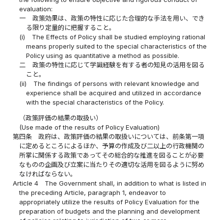
evaluation:
一
政策効果は、政策の特性に応じた合理的な手法を用い、でき
る限り定量的に把握すること。
(i)
The Effects of Policy shall be studied employing rational
means properly suited to the special characteristics of the
Policy using as quantitative a method as possible.
二
政策の特性に応じて学識経験を有する者の知見の活用を図る
こと。
(ii)
The findings of persons with relevant knowledge and
experience shall be acquired and utilized in accordance
with the special characteristics of the Policy.
（政策評価の結果の取扱い）
(Use made of the results of Policy Evaluation)
第四条
政府は、政策評価の結果の取扱いについては、前条第一項
に定めるところによるほか、予算の作成及び二以上の行政機関の
所掌に関係する政策であってその総合的な推進を図ることが必要
なものの企画及び立案に当たりその適切な活用を図るように努め
なければならない。
Article 4
The Government shall, in addition to what is listed in
the preceding Article, paragraph 1, endeavor to
appropriately utilize the results of Policy Evaluation for the
preparation of budgets and the planning and development