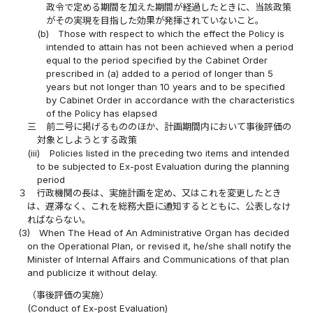
政令で定める期間を加えた期間が経過したときに、当該政策
がその実現を目指した効果が発揮されていないこと。
(b)
Those with respect to which the effect the Policy is
intended to attain has not been achieved when a period
equal to the period specified by the Cabinet Order
prescribed in (a) added to a period of longer than 5
years but not longer than 10 years and to be specified
by Cabinet Order in accordance with the characteristics
of the Policy has elapsed
三
前二号に掲げるもののほか、計画期間内において事後評価の
対象としようとする政策
(iii)
Policies listed in the preceding two items and intended
to be subjected to Ex-post Evaluation during the planning
period
３
行政機関の長は、実施計画を定め、又はこれを変更したとき
は、遅滞なく、これを総務大臣に通知するとともに、公表しなけ
ればならない。
(3)
When The Head of An Administrative Organ has decided
on the Operational Plan, or revised it, he/she shall notify the
Minister of Internal Affairs and Communications of that plan
and publicize it without delay.
（事後評価の実施）
(Conduct of Ex-post Evaluation)