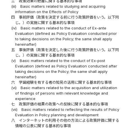
三
政策効果の把握に関する基本的な事項
(iii)
Basic matters related to studying and acquiring
information on the Effects of Policy
四
事前評価（政策を決定する前に行う政策評価をいう。以下同
じ。）の実施に関する基本的な事項
(iv)
Basic matters related to the conduct of Ex-ante
Evaluation (defined as Policy Evaluation conducted prior
to taking decisions on the Policy; the same shall apply
hereinafter)
五
事後評価（政策を決定した後に行う政策評価をいう。以下同
じ。）の実施に関する基本的な事項
(v)
Basic matters related to the conduct of Ex-post
Evaluation (defined as Policy Evaluation conducted after
taking decisions on the Policy; the same shall apply
hereinafter)
六
学識経験を有する者の知見の活用に関する基本的な事項
(vi)
Basic matters related to the acquisition and utilization
of findings of persons with relevant knowledge and
experience
七
政策評価の結果の政策への反映に関する基本的な事項
(vii)
Basic matters related to reflecting the results of Policy
Evaluation in Policy planning and development
八
インターネットの利用その他の方法による政策評価に関する
情報の公表に関する基本的な事項