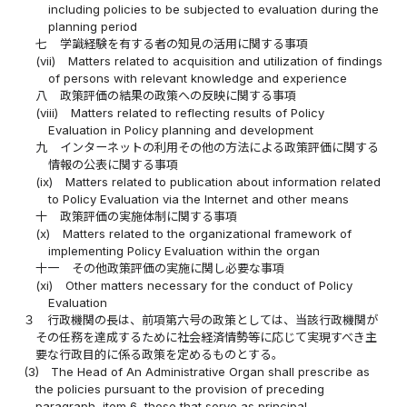
including policies to be subjected to evaluation during the
planning period
七
学識経験を有する者の知見の活用に関する事項
(vii)
Matters related to acquisition and utilization of findings
of persons with relevant knowledge and experience
八
政策評価の結果の政策への反映に関する事項
(viii)
Matters related to reflecting results of Policy
Evaluation in Policy planning and development
九
インターネットの利用その他の方法による政策評価に関する
情報の公表に関する事項
(ix)
Matters related to publication about information related
to Policy Evaluation via the Internet and other means
十
政策評価の実施体制に関する事項
(x)
Matters related to the organizational framework of
implementing Policy Evaluation within the organ
十一
その他政策評価の実施に関し必要な事項
(xi)
Other matters necessary for the conduct of Policy
Evaluation
３
行政機関の長は、前項第六号の政策としては、当該行政機関が
その任務を達成するために社会経済情勢等に応じて実現すべき主
要な行政目的に係る政策を定めるものとする。
(3)
The Head of An Administrative Organ shall prescribe as
the policies pursuant to the provision of preceding
paragraph, item 6, those that serve as principal