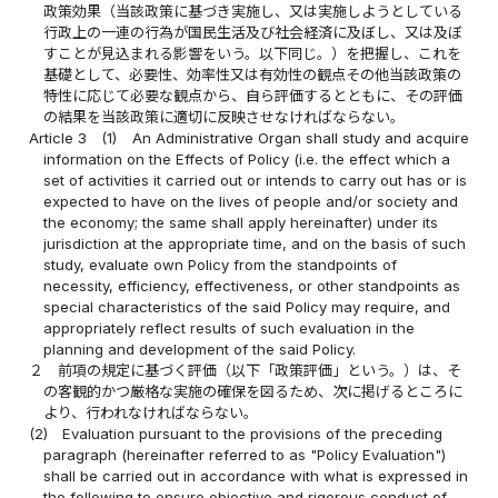
政策効果（当該政策に基づき実施し、又は実施しようとしている
行政上の一連の行為が国民生活及び社会経済に及ぼし、又は及ぼ
すことが見込まれる影響をいう。以下同じ。）を把握し、これを
基礎として、必要性、効率性又は有効性の観点その他当該政策の
特性に応じて必要な観点から、自ら評価するとともに、その評価
の結果を当該政策に適切に反映させなければならない。
Article 3
(1)
An Administrative Organ shall study and acquire
information on the Effects of Policy (i.e. the effect which a
set of activities it carried out or intends to carry out has or is
expected to have on the lives of people and/or society and
the economy; the same shall apply hereinafter) under its
jurisdiction at the appropriate time, and on the basis of such
study, evaluate own Policy from the standpoints of
necessity, efficiency, effectiveness, or other standpoints as
special characteristics of the said Policy may require, and
appropriately reflect results of such evaluation in the
planning and development of the said Policy.
２
前項の規定に基づく評価（以下「政策評価」という。）は、そ
の客観的かつ厳格な実施の確保を図るため、次に掲げるところに
より、行われなければならない。
(2)
Evaluation pursuant to the provisions of the preceding
paragraph (hereinafter referred to as "Policy Evaluation")
shall be carried out in accordance with what is expressed in
the following to ensure objective and rigorous conduct of