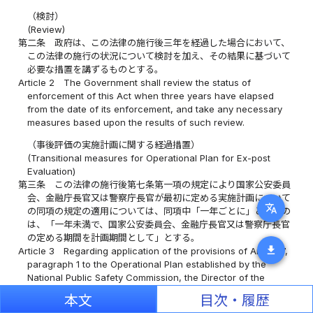
（検討）
(Review)
第二条
政府は、この法律の施行後三年を経過した場合において、
この法律の施行の状況について検討を加え、その結果に基づいて
必要な措置を講ずるものとする。
Article 2
The Government shall review the status of
enforcement of this Act when three years have elapsed
from the date of its enforcement, and take any necessary
measures based upon the results of such review.
（事後評価の実施計画に関する経過措置）
(Transitional measures for Operational Plan for Ex-post
Evaluation)
第三条
この法律の施行後第七条第一項の規定により国家公安委員
会、金融庁長官又は警察庁長官が最初に定める実施計画について
translate
の同項の規定の適用については、同項中「一年ごとに」とあるの
は、「一年未満で、国家公安委員会、金融庁長官又は警察庁長官
の定める期間を計画期間として」とする。
download
Article 3
Regarding application of the provisions of Article 7,
paragraph 1 to the Operational Plan established by the
National Public Safety Commission, the Director of the
Financial Services Agency or the Director of the National
本文
目次・履歴
Police Agency for the first time after the Act comes into