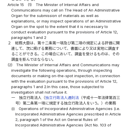
Article 15
(1)
The Minister of Internal Affairs and
Communications may call on The Head of An Administrative
Organ for the submission of materials as well as
explanations, or may inspect operations of an Administrative
Organ on the spot to the extent that it is necessary to
conduct evaluation pursuant to the provisions of Article 12,
paragraphs 1 and 2
２
総務大臣は、第十二条第一項及び第二項の規定による評価に関
連して、次に掲げる業務について、書面により又は実地に調査す
ることができる。この場合において、調査を受けるものは、その
調査を拒んではならない。
(2)
The Minister of Internal Affairs and Communications may
investigate the following operations, through inspecting
documents or making on-the-spot inspection, in connection
with the evaluation pursuant to the provisions of Article 12,
paragraphs 1 and 2.In this case, those subjected to
investigation shall not refuse it.
一
独立行政法人（
独立行政法人通則法
（平成十一年法律第百三
号）第二条第一項に規定する独立行政法人をいう。）の業務
(i)
Operations of Incorporated Administrative Agencies (i.e.
Incorporated Administrative Agencies prescribed in Article
2, paragraph 1 of the Act on General Rules of
Incorporated Administrative Agencies (Act No. 103 of