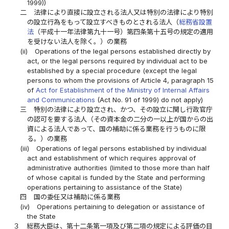
1999))
二
法律により直接に設立される法人又は特別の法律により特別
の設立行為をもって設立すべきものとされる法人（
総務省設置
法
（平成十一年法律第九十一号）第四条第十五号の規定の適用
を受けない法人を除く。）の業務
(ii)
Operations of the legal persons established directly by
act, or the legal persons required by individual act to be
established by a special procedure (except the legal
persons to whom the provisions of Article 4, paragraph 15
of
Act for Establishment of the Ministry of Internal Affairs
and Communications
(Act No. 91 of 1999) do not apply)
三
特別の法律により設立され、かつ、その設立に関し行政官庁
の認可を要する法人（その資本金の二分の一以上が国からの出
資による法人であって、国の補助に係る業務を行うものに限
る。）の業務
(iii)
Operations of legal persons established by individual
act and establishment of which requires approval of
administrative authorities (limited to those more than half
of whose capital is funded by the State and performing
operations pertaining to assistance of the State)
四
国の委任又は補助に係る業務
(iv)
Operations pertaining to delegation or assistance of
the State
３
総務大臣は、第十二条第一項及び第二項の規定による評価の目