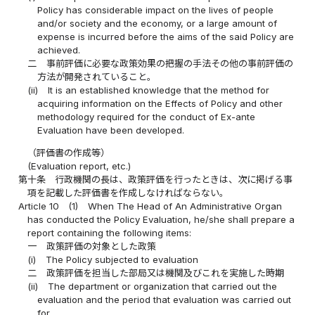
Policy has considerable impact on the lives of people
and/or society and the economy, or a large amount of
expense is incurred before the aims of the said Policy are
achieved.
二
事前評価に必要な政策効果の把握の手法その他の事前評価の
方法が開発されていること。
(ii)
It is an established knowledge that the method for
acquiring information on the Effects of Policy and other
methodology required for the conduct of Ex-ante
Evaluation have been developed.
（評価書の作成等）
(Evaluation report, etc.)
第十条
行政機関の長は、政策評価を行ったときは、次に掲げる事
項を記載した評価書を作成しなければならない。
Article 10
(1)
When The Head of An Administrative Organ
has conducted the Policy Evaluation, he/she shall prepare a
report containing the following items:
一
政策評価の対象とした政策
(i)
The Policy subjected to evaluation
二
政策評価を担当した部局又は機関及びこれを実施した時期
(ii)
The department or organization that carried out the
evaluation and the period that evaluation was carried out
for