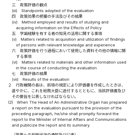
三
政策評価の観点
(iii)
Standpoints adopted of the evaluation
四
政策効果の把握の手法及びその結果
(iv)
Method employed and results of studying and
acquiring information on the Effects of Policy
五
学識経験を有する者の知見の活用に関する事項
(v)
Matters related to acquisition and utilization of findings
of persons with relevant knowledge and experience
六
政策評価を行う過程において使用した資料その他の情報に関
する事項
(vi)
Matters related to materials and other information used
in the course of conducting the evaluation
七
政策評価の結果
(vii)
Results of the evaluation
２
行政機関の長は、前項の規定により評価書を作成したときは、
速やかに、これを総務大臣に送付するとともに、当該評価書及び
その要旨を公表しなければならない。
(2)
When The Head of An Administrative Organ has prepared
a report on the evaluation pursuant to the provision of the
preceding paragraph, he/she shall promptly forward the
report to the Minister of Internal Affairs and Communications
and publicize the report and its summary.
（政策への反映状況の通知及び公表）