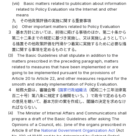
(viii)
Basic matters related to publication about information
related to Policy Evaluation via the Internet and other
means
九
その他政策評価の実施に関する重要事項
(ix)
Other important matters related to Policy Evaluation
３
基本方針においては、前項に掲げる事項のほか、第二十条から
第二十二条までの規定に基づき実施し、又は実施しようとしてい
る措置その他政策評価を円滑かつ着実に実施するために必要な措
置に関する事項を定めるものとする。
(3)
The Basic Guidelines shall stipulate in addition to the
matters prescribed in the preceding paragraph, matters
related to measures that have been implemented or are
going to be implemented pursuant to the provisions of
Article 20 to Article 22, and other measures required for the
smooth and steady implementation of Policy Evaluation.
４
総務大臣は、審議会等（
国家行政組織法
（昭和二十三年法律第
百二十号）第八条に規定する機関をいう。）で政令で定めるもの
の意見を聴いて、基本方針の案を作成し、閣議の決定を求めなけ
ればならない。
(4)
The Minister of Internal Affairs and Communications shall
prepare a draft of the Basic Guidelines after asking The
Opinions of a Council, etc. (one of the organs prescribed in
Article 8 of the
National Government Organization Act
(Act