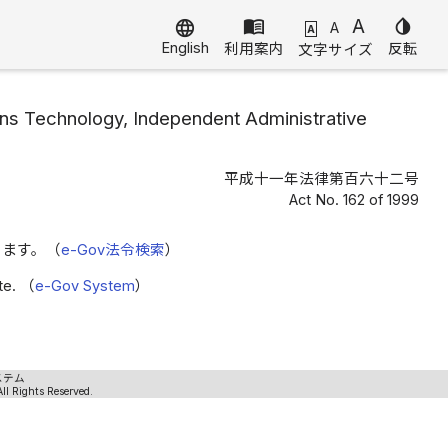
menu_book
A
invert_colors
language
A
A
English
利用案内
反転
文字サイズ
ions Technology, Independent Administrative
平成十一年法律第百六十二号
Act No. 162 of 1999
きます。（
e-Gov法令検索
）
ite. （
e-Gov System
）
ステム
ll Rights Reserved.