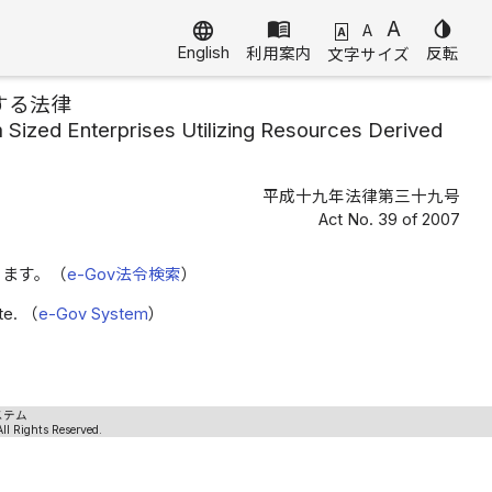
menu_book
A
invert_colors
language
A
A
English
利用案内
反転
文字サイズ
する法律
 Sized Enterprises Utilizing Resources Derived
平成十九年法律第三十九号
Act No. 39 of 2007
きます。（
e-Gov法令検索
）
ite. （
e-Gov System
）
ステム
ll Rights Reserved.