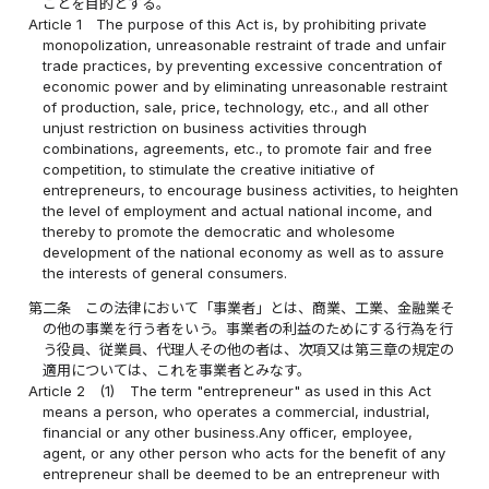
ことを目的とする。
Article 1
The purpose of this Act is, by prohibiting private
monopolization, unreasonable restraint of trade and unfair
trade practices, by preventing excessive concentration of
economic power and by eliminating unreasonable restraint
of production, sale, price, technology, etc., and all other
unjust restriction on business activities through
combinations, agreements, etc., to promote fair and free
competition, to stimulate the creative initiative of
entrepreneurs, to encourage business activities, to heighten
the level of employment and actual national income, and
thereby to promote the democratic and wholesome
development of the national economy as well as to assure
the interests of general consumers.
第二条
この法律において「事業者」とは、商業、工業、金融業そ
の他の事業を行う者をいう。事業者の利益のためにする行為を行
う役員、従業員、代理人その他の者は、次項又は第三章の規定の
適用については、これを事業者とみなす。
Article 2
(1)
The term "entrepreneur" as used in this Act
means a person, who operates a commercial, industrial,
financial or any other business.Any officer, employee,
agent, or any other person who acts for the benefit of any
entrepreneur shall be deemed to be an entrepreneur with