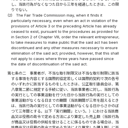
し、当該行為がなくなつた日から三年を経過したときは、この限
りでない。
(2)
The Fair Trade Commission may, when it finds it
particularly necessary, even when an act in violation of the
provisions of Article 3 or the preceding Article has already
ceased to exist, pursuant to the procedures as provided for
in Section 2 of Chapter VIII, order the relevant entrepreneur,
to take measures to make public that the said act has been
discontinued and any other measures necessary to ensure
elimination of the said act; provided, however, that this shall
not apply to cases where three years have passed since
the date of discontinuation of the said act.
第七条の二
事業者が、不当な取引制限又は不当な取引制限に該当
する事項を内容とする国際的協定若しくは国際的契約で次の各号
のいずれかに該当するものをしたときは、公正取引委員会は、第
八章第二節に規定する手続に従い、当該事業者に対し、当該行為
の実行としての事業活動を行つた日から当該行為の実行としての
事業活動がなくなる日までの期間（当該期間が三年を超えるとき
は、当該行為の実行としての事業活動がなくなる日からさかのぼ
つて三年間とする。以下「実行期間」という。）における当該商
品又は役務の政令で定める方法により算定した売上額（当該行為
が商品又は役務の供給を受けることに係るものである場合は、当
該商品又は役務の政令で定める方法により算定した購入額）に百