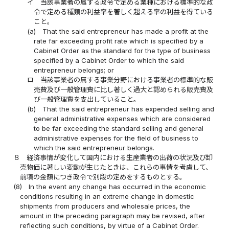
イ
当該事業者の属する政令で定める業種における標準的な政
令で定める種類の利益率を著しく超える率の利益を得ている
こと。
(a)
That the said entrepreneur has made a profit at the
rate far exceeding profit rate which is specified by a
Cabinet Order as the standard for the type of business
specified by a Cabinet Order to which the said
entrepreneur belongs; or
ロ
当該事業者の属する事業分野における事業者の標準的な販
売費及び一般管理費に比し著しく過大と認められる販売費及
び一般管理費を支出していること。
(b)
That the said entrepreneur has expended selling and
general administrative expenses which are considered
to be far exceeding the standard selling and general
administrative expenses for the field of business to
which the said entrepreneur belongs.
８
経済事情が変化して国内における生産業者の出荷の状況及び卸
売物価に著しい変動が生じたときは、これらの事情を考慮して、
前項の金額につき政令で別段の定めをするものとする。
(8)
In the event any change has occurred in the economic
conditions resulting in an extreme change in domestic
shipments from producers and wholesale prices, the
amount in the preceding paragraph may be revised, after
reflecting such conditions, by virtue of a Cabinet Order.