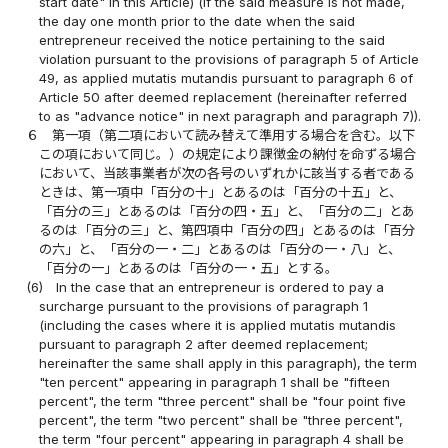
start date" in this Article) (if the said measure is not made,
the day one month prior to the date when the said
entrepreneur received the notice pertaining to the said
violation pursuant to the provisions of paragraph 5 of Article
49, as applied mutatis mutandis pursuant to paragraph 6 of
Article 50 after deemed replacement (hereinafter referred
to as "advance notice" in next paragraph and paragraph 7)).
６
第一項（第二項において読み替えて準用する場合を含む。以下
この項において同じ。）の規定により課徴金の納付を命ずる場合
において、当該事業者が次の各号のいずれかに該当する者である
ときは、第一項中「百分の十」とあるのは「百分の十五」と、
「百分の三」とあるのは「百分の四・五」と、「百分の二」とあ
るのは「百分の三」と、第四項中「百分の四」とあるのは「百分
の六」と、「百分の一・二」とあるのは「百分の一・八」と、
「百分の一」とあるのは「百分の一・五」とする。
(6)
In the case that an entrepreneur is ordered to pay a
surcharge pursuant to the provisions of paragraph 1
(including the cases where it is applied mutatis mutandis
pursuant to paragraph 2 after deemed replacement;
hereinafter the same shall apply in this paragraph), the term
"ten percent" appearing in paragraph 1 shall be "fifteen
percent", the term "three percent" shall be "four point five
percent", the term "two percent" shall be "three percent",
the term "four percent" appearing in paragraph 4 shall be