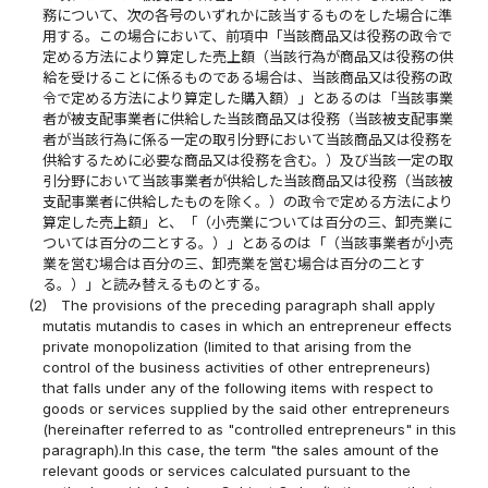
務について、次の各号のいずれかに該当するものをした場合に準
用する。この場合において、前項中「当該商品又は役務の政令で
定める方法により算定した売上額（当該行為が商品又は役務の供
給を受けることに係るものである場合は、当該商品又は役務の政
令で定める方法により算定した購入額）」とあるのは「当該事業
者が被支配事業者に供給した当該商品又は役務（当該被支配事業
者が当該行為に係る一定の取引分野において当該商品又は役務を
供給するために必要な商品又は役務を含む。）及び当該一定の取
引分野において当該事業者が供給した当該商品又は役務（当該被
支配事業者に供給したものを除く。）の政令で定める方法により
算定した売上額」と、「（小売業については百分の三、卸売業に
ついては百分の二とする。）」とあるのは「（当該事業者が小売
業を営む場合は百分の三、卸売業を営む場合は百分の二とす
る。）」と読み替えるものとする。
(2)
The provisions of the preceding paragraph shall apply
mutatis mutandis to cases in which an entrepreneur effects
private monopolization (limited to that arising from the
control of the business activities of other entrepreneurs)
that falls under any of the following items with respect to
goods or services supplied by the said other entrepreneurs
(hereinafter referred to as "controlled entrepreneurs" in this
paragraph).In this case, the term "the sales amount of the
relevant goods or services calculated pursuant to the