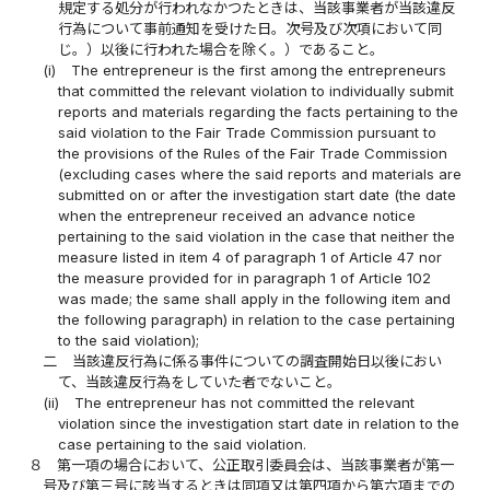
規定する処分が行われなかつたときは、当該事業者が当該違反
行為について事前通知を受けた日。次号及び次項において同
じ。）以後に行われた場合を除く。）であること。
(i)
The entrepreneur is the first among the entrepreneurs
that committed the relevant violation to individually submit
reports and materials regarding the facts pertaining to the
said violation to the Fair Trade Commission pursuant to
the provisions of the Rules of the Fair Trade Commission
(excluding cases where the said reports and materials are
submitted on or after the investigation start date (the date
when the entrepreneur received an advance notice
pertaining to the said violation in the case that neither the
measure listed in item 4 of paragraph 1 of Article 47 nor
the measure provided for in paragraph 1 of Article 102
was made; the same shall apply in the following item and
the following paragraph) in relation to the case pertaining
to the said violation);
二
当該違反行為に係る事件についての調査開始日以後におい
て、当該違反行為をしていた者でないこと。
(ii)
The entrepreneur has not committed the relevant
violation since the investigation start date in relation to the
case pertaining to the said violation.
８
第一項の場合において、公正取引委員会は、当該事業者が第一
号及び第三号に該当するときは同項又は第四項から第六項までの