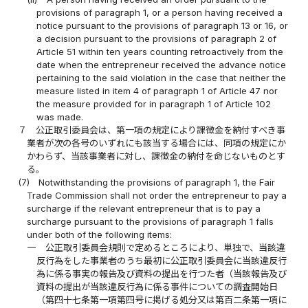
provisions of paragraph 1, or a person having received a
notice pursuant to the provisions of paragraph 13 or 16, or
a decision pursuant to the provisions of paragraph 2 of
Article 51 within ten years counting retroactively from the
date when the entrepreneur received the advance notice
pertaining to the said violation in the case that neither the
measure listed in item 4 of paragraph 1 of Article 47 nor
the measure provided for in paragraph 1 of Article 102
was made.
７
公正取引委員会は、第一項の規定により課徴金を納付すべき事
業者が次の各号のいずれにも該当する場合には、同項の規定にか
かわらず、当該事業者に対し、課徴金の納付を命じないものとす
る。
(7)
Notwithstanding the provisions of paragraph 1, the Fair
Trade Commission shall not order the entrepreneur to pay a
surcharge if the relevant entrepreneur that is to pay a
surcharge pursuant to the provisions of paragraph 1 falls
under both of the following items:
一
公正取引委員会規則で定めるところにより、単独で、当該違
反行為をした事業者のうち最初に公正取引委員会に当該違反行
為に係る事実の報告及び資料の提出を行つた者（当該報告及び
資料の提出が当該違反行為に係る事件についての調査開始日
（第四十七条第一項第四号に掲げる処分又は第百二条第一項に