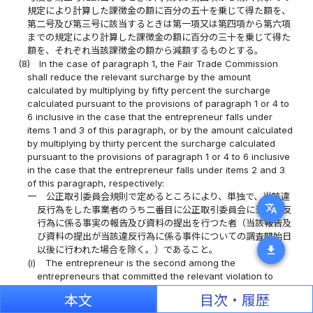
規定により計算した課徴金の額に百分の五十を乗じて得た額を、
第二号及び第三号に該当するときは第一項又は第四項から第六項
までの規定により計算した課徴金の額に百分の三十を乗じて得た
額を、それぞれ当該課徴金の額から減額するものとする。
(8)
In the case of paragraph 1, the Fair Trade Commission
shall reduce the relevant surcharge by the amount
calculated by multiplying by fifty percent the surcharge
calculated pursuant to the provisions of paragraph 1 or 4 to
6 inclusive in the case that the entrepreneur falls under
items 1 and 3 of this paragraph, or by the amount calculated
by multiplying by thirty percent the surcharge calculated
pursuant to the provisions of paragraph 1 or 4 to 6 inclusive
in the case that the entrepreneur falls under items 2 and 3
of this paragraph, respectively:
一
公正取引委員会規則で定めるところにより、単独で、当該違
translate
反行為をした事業者のうち二番目に公正取引委員会に当該違反
行為に係る事実の報告及び資料の提出を行つた者（当該報告及
び資料の提出が当該違反行為に係る事件についての調査開始日
download
以後に行われた場合を除く。）であること。
(i)
The entrepreneur is the second among the
entrepreneurs that committed the relevant violation to
individually submit reports and materials regarding the
本文
目次・履歴
facts pertaining to the said violation to the Fair Trade