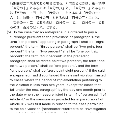
行期間が二年未満である場合に限る。）であるときは、第一項中
「百分の十」とあるのは「百分の八」と、「百分の三」とあるの
は「百分の二・四」と、「百分の二」とあるのは「百分の一・
六」と、前項中「百分の四」とあるのは「百分の三・二」と、
「百分の一・二」とあるのは「百分の一」と、「百分の一」とあ
るのは「百分の〇・八」とする。
(5)
In the case that an entrepreneur is ordered to pay a
surcharge pursuant to the provisions of paragraph 1, the
term "ten percent" appearing in paragraph 1 shall be "eight
percent," the term "three percent" shall be "two point four
percent", the term "two percent" shall be "one point six
percent", the term "four percent" in the preceding
paragraph shall be "three point two percent", the term "one
point two percent" shall be "one percent", and the term
"one percent" shall be "zero point eight percent" if the said
entrepreneur had discontinued the relevant violation (limited
to cases where the period of implementation pertaining to
the violation is less than two years, except for cases that
fall under the next paragraph) by the day one month prior to
the date when the measure listed in item 4 of paragraph 1 of
Article 47 or the measure as provided for in paragraph 1 of
Article 102 was first made in relation to the case pertaining
to the said violation (hereinafter referred to as "investigation