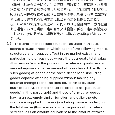
（輸出されたものを除く。）の価額（当該商品に直接課される租
税の額に相当する額を控除した額とする。）又は国内において供
給された同種の役務の価額（当該役務の提供を受ける者に当該役
務に関して課される租税の額に相当する額を控除した額とす
る。）の政令で定める最近の一年間における合計額が千億円を超
える場合における当該一定の商品又は役務に係る一定の事業分野
において、次に掲げる市場構造及び市場における弊害があること
をいう。
(7)
The term "monopolistic situation" as used in this Act
means circumstances in which each of the following market
structures and negative effect in the market exist in any
particular field of business where the aggregate total value
(this term refers to the prices of the relevant goods less an
amount equivalent to the amount of taxes levied directly on
such goods) of goods of the same description (including
goods capable of being supplied without making any
material change to the facilities for, or kinds of, such
business activities; hereinafter referred to as "particular
goods" in this paragraph) and those of any other goods
having an extremely similar function and utility thereto,
which are supplied in Japan (excluding those exported), or
the total value (this term refers to the prices of the relevant
services less an amount equivalent to the amount of taxes