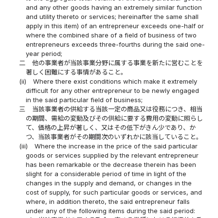
and any other goods having an extremely similar function
and utility thereto or services; hereinafter the same shall
apply in this item) of an entrepreneur exceeds one-half or
where the combined share of a field of business of two
entrepreneurs exceeds three-fourths during the said one-
year period;
二
他の事業者が当該事業分野に属する事業を新たに営むことを
著しく困難にする事情があること。
(ii)
Where there exist conditions which make it extremely
difficult for any other entrepreneur to be newly engaged
in the said particular field of business;
三
当該事業者の供給する当該一定の商品又は役務につき、相当
の期間、需給の変動及びその供給に要する費用の変動に照らし
て、価格の上昇が著しく、又はその低下がきん少であり、か
つ、当該事業者がその期間次のいずれかに該当していること。
(iii)
Where the increase in the price of the said particular
goods or services supplied by the relevant entrepreneur
has been remarkable or the decrease therein has been
slight for a considerable period of time in light of the
changes in the supply and demand, or changes in the
cost of supply, for such particular goods or services, and
where, in addition thereto, the said entrepreneur falls
under any of the following items during the said period: