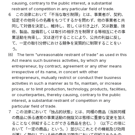
causing, contrary to the public interest, a substantial
restraint of competition in any particular field of trade.
６
この法律において「不当な取引制限」とは、事業者が、契約、
協定その他何らの名義をもつてするかを問わず、他の事業者と共
同して対価を決定し、維持し、若しくは引き上げ、又は数量、技
術、製品、設備若しくは取引の相手方を制限する等相互にその事
業活動を拘束し、又は遂行することにより、公共の利益に反し
て、一定の取引分野における競争を実質的に制限することをい
う。
(6)
The term "unreasonable restraint of trade" as used in this
Act means such business activities, by which any
entrepreneur, by contract, agreement or any other means
irrespective of its name, in concert with other
entrepreneurs, mutually restrict or conduct their business
activities in such a manner as to fix, maintain, or increase
prices, or to limit production, technology, products, facilities,
or counterparties, thereby causing, contrary to the public
interest, a substantial restraint of competition in any
particular field of trade.
７
この法律において「独占的状態」とは、同種の商品（当該同種
の商品に係る通常の事業活動の施設又は態様に重要な変更を加え
ることなく供給することができる商品を含む。）（以下この項に
おいて「一定の商品」という。）並びにこれとその機能及び効用
が著しく類似している他の商品で国内において供給されたもの