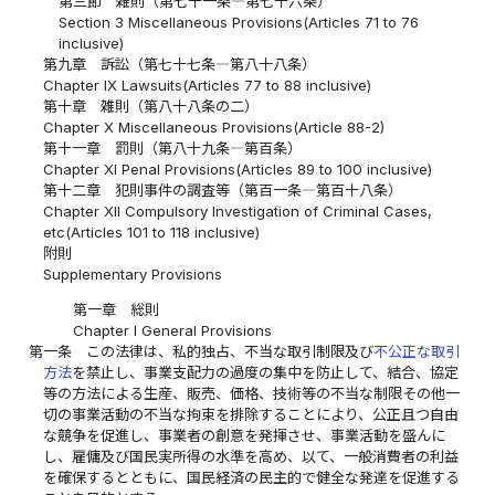
第三節 雑則（第七十一条―第七十六条）
Section 3 Miscellaneous Provisions(Articles 71 to 76
inclusive)
第九章 訴訟（第七十七条―第八十八条）
Chapter IX Lawsuits(Articles 77 to 88 inclusive)
第十章 雑則（第八十八条の二）
Chapter X Miscellaneous Provisions(Article 88-2)
第十一章 罰則（第八十九条―第百条）
Chapter XI Penal Provisions(Articles 89 to 100 inclusive)
第十二章 犯則事件の調査等（第百一条―第百十八条）
Chapter XII Compulsory Investigation of Criminal Cases,
etc(Articles 101 to 118 inclusive)
附則
Supplementary Provisions
第一章 総則
Chapter I General Provisions
第一条
この法律は、私的独占、不当な取引制限及び
不公正な取引
方法
を禁止し、事業支配力の過度の集中を防止して、結合、協定
等の方法による生産、販売、価格、技術等の不当な制限その他一
切の事業活動の不当な拘束を排除することにより、公正且つ自由
な競争を促進し、事業者の創意を発揮させ、事業活動を盛んに
し、雇傭及び国民実所得の水準を高め、以て、一般消費者の利益
を確保するとともに、国民経済の民主的で健全な発達を促進する