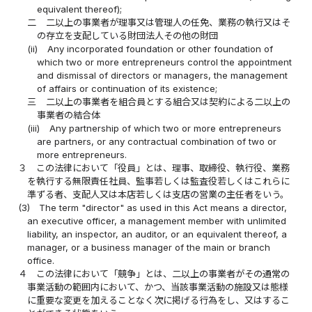
equivalent thereof);
二
二以上の事業者が理事又は管理人の任免、業務の執行又はそ
の存立を支配している財団法人その他の財団
(ii)
Any incorporated foundation or other foundation of
which two or more entrepreneurs control the appointment
and dismissal of directors or managers, the management
of affairs or continuation of its existence;
三
二以上の事業者を組合員とする組合又は契約による二以上の
事業者の結合体
(iii)
Any partnership of which two or more entrepreneurs
are partners, or any contractual combination of two or
more entrepreneurs.
３
この法律において「役員」とは、理事、取締役、執行役、業務
を執行する無限責任社員、監事若しくは監査役若しくはこれらに
準ずる者、支配人又は本店若しくは支店の営業の主任者をいう。
(3)
The term "director" as used in this Act means a director,
an executive officer, a management member with unlimited
liability, an inspector, an auditor, or an equivalent thereof, a
manager, or a business manager of the main or branch
office.
４
この法律において「競争」とは、二以上の事業者がその通常の
事業活動の範囲内において、かつ、当該事業活動の施設又は態様
に重要な変更を加えることなく次に掲げる行為をし、又はするこ