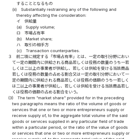
することとなるもの
(ii)
Substantially restraining any of the following and
thereby affecting the consideration:
イ
供給量
(a)
Supply volume;
ロ
市場占有率
(b)
Market share;
ハ
取引の相手方
(c)
Transaction counterparties.
３
前二項に規定する「市場占有率」とは、一定の取引分野におい
て一定の期間内に供給される商品若しくは役務の数量のうち一若
しくは二以上の事業者が供給し、若しくは供給を受ける当該商品
若しくは役務の数量の占める割合又は一定の取引分野において一
定の期間内に供給される商品若しくは役務の価額のうち一若しく
は二以上の事業者が供給し、若しくは供給を受ける当該商品若し
くは役務の価額の占める割合をいう。
(3)
The term "market share" provided for in the preceding
two paragraphs means the ratio of the volume of goods or
services that one or two or more entrepreneurs supply or
receive supply of, to the aggregate total volume of the said
goods or services supplied in any particular field of trade
within a particular period, or the ratio of the value of goods
or services that one or two or more entrepreneurs supply or
receive supply of, to the aggregate total value of the said