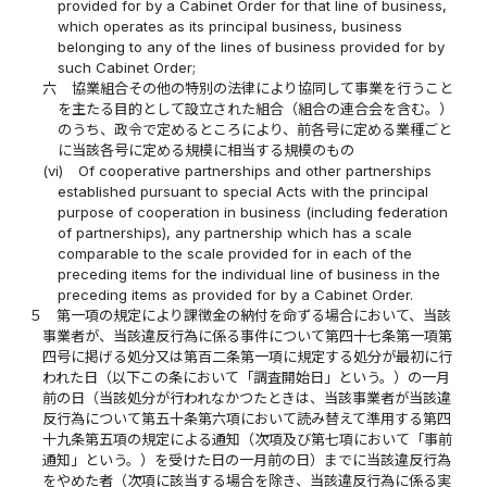
provided for by a Cabinet Order for that line of business,
which operates as its principal business, business
belonging to any of the lines of business provided for by
such Cabinet Order;
六
協業組合その他の特別の法律により協同して事業を行うこと
を主たる目的として設立された組合（組合の連合会を含む。）
のうち、政令で定めるところにより、前各号に定める業種ごと
に当該各号に定める規模に相当する規模のもの
(vi)
Of cooperative partnerships and other partnerships
established pursuant to special Acts with the principal
purpose of cooperation in business (including federation
of partnerships), any partnership which has a scale
comparable to the scale provided for in each of the
preceding items for the individual line of business in the
preceding items as provided for by a Cabinet Order.
５
第一項の規定により課徴金の納付を命ずる場合において、当該
事業者が、当該違反行為に係る事件について第四十七条第一項第
四号に掲げる処分又は第百二条第一項に規定する処分が最初に行
われた日（以下この条において「調査開始日」という。）の一月
前の日（当該処分が行われなかつたときは、当該事業者が当該違
反行為について第五十条第六項において読み替えて準用する第四
十九条第五項の規定による通知（次項及び第七項において「事前
通知」という。）を受けた日の一月前の日）までに当該違反行為
をやめた者（次項に該当する場合を除き、当該違反行為に係る実