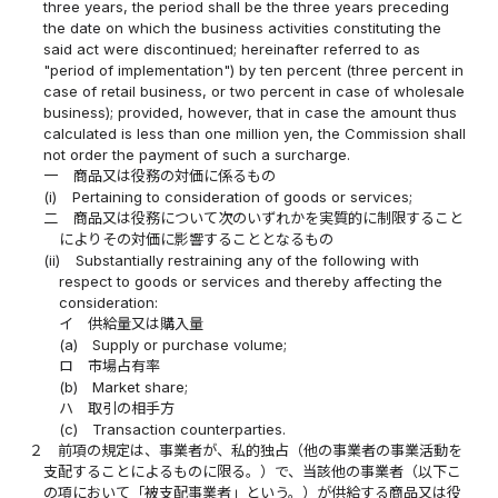
three years, the period shall be the three years preceding
the date on which the business activities constituting the
said act were discontinued; hereinafter referred to as
"period of implementation") by ten percent (three percent in
case of retail business, or two percent in case of wholesale
business); provided, however, that in case the amount thus
calculated is less than one million yen, the Commission shall
not order the payment of such a surcharge.
一
商品又は役務の対価に係るもの
(i)
Pertaining to consideration of goods or services;
二
商品又は役務について次のいずれかを実質的に制限すること
によりその対価に影響することとなるもの
(ii)
Substantially restraining any of the following with
respect to goods or services and thereby affecting the
consideration:
イ
供給量又は購入量
(a)
Supply or purchase volume;
ロ
市場占有率
(b)
Market share;
ハ
取引の相手方
(c)
Transaction counterparties.
２
前項の規定は、事業者が、私的独占（他の事業者の事業活動を
支配することによるものに限る。）で、当該他の事業者（以下こ
の項において「被支配事業者」という。）が供給する商品又は役