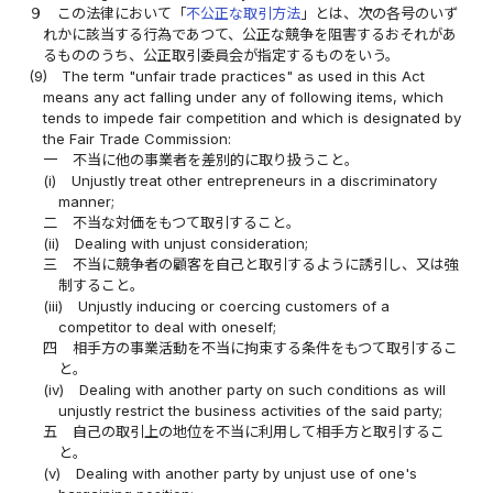
９
この法律において「
不公正な取引方法
」とは、次の各号のいず
れかに該当する行為であつて、公正な競争を阻害するおそれがあ
るもののうち、公正取引委員会が指定するものをいう。
(9)
The term "unfair trade practices" as used in this Act
means any act falling under any of following items, which
tends to impede fair competition and which is designated by
the Fair Trade Commission:
一
不当に他の事業者を差別的に取り扱うこと。
(i)
Unjustly treat other entrepreneurs in a discriminatory
manner;
二
不当な対価をもつて取引すること。
(ii)
Dealing with unjust consideration;
三
不当に競争者の顧客を自己と取引するように誘引し、又は強
制すること。
(iii)
Unjustly inducing or coercing customers of a
competitor to deal with oneself;
四
相手方の事業活動を不当に拘束する条件をもつて取引するこ
と。
(iv)
Dealing with another party on such conditions as will
unjustly restrict the business activities of the said party;
五
自己の取引上の地位を不当に利用して相手方と取引するこ
と。
(v)
Dealing with another party by unjust use of one's