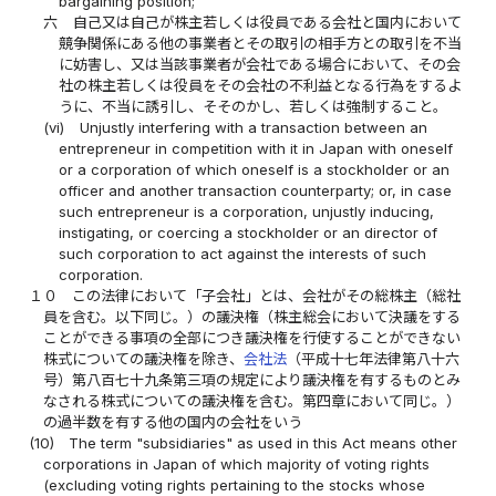
bargaining position;
六
自己又は自己が株主若しくは役員である会社と国内において
競争関係にある他の事業者とその取引の相手方との取引を不当
に妨害し、又は当該事業者が会社である場合において、その会
社の株主若しくは役員をその会社の不利益となる行為をするよ
うに、不当に誘引し、そそのかし、若しくは強制すること。
(vi)
Unjustly interfering with a transaction between an
entrepreneur in competition with it in Japan with oneself
or a corporation of which oneself is a stockholder or an
officer and another transaction counterparty; or, in case
such entrepreneur is a corporation, unjustly inducing,
instigating, or coercing a stockholder or an director of
such corporation to act against the interests of such
corporation.
１０
この法律において「子会社」とは、会社がその総株主（総社
員を含む。以下同じ。）の議決権（株主総会において決議をする
ことができる事項の全部につき議決権を行使することができない
株式についての議決権を除き、
会社法
（平成十七年法律第八十六
号）第八百七十九条第三項の規定により議決権を有するものとみ
なされる株式についての議決権を含む。第四章において同じ。）
の過半数を有する他の国内の会社をいう
(10)
The term "subsidiaries" as used in this Act means other
corporations in Japan of which majority of voting rights
(excluding voting rights pertaining to the stocks whose