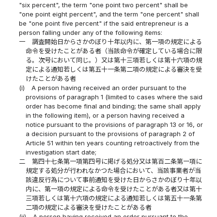
"six percent", the term "one point two percent" shall be
"one point eight percent", and the term "one percent" shall
be "one point five percent" if the said entrepreneur is a
person falling under any of the following items:
一
調査開始日からさかのぼり十年以内に、第一項の規定による
命令を受けたことがある者（当該命令が確定している場合に限
る。次号において同じ。）又は第十三項若しくは第十六項の規
定による通知若しくは第五十一条第二項の規定による審決を受
けたことがある者
(i)
A person having received an order pursuant to the
provisions of paragraph 1 (limited to cases where the said
order has become final and binding; the same shall apply
in the following item), or a person having received a
notice pursuant to the provisions of paragraph 13 or 16, or
a decision pursuant to the provisions of paragraph 2 of
Article 51 within ten years counting retroactively from the
investigation start date;
二
第四十七条第一項第四号に掲げる処分又は第百二条第一項に
規定する処分が行われなかつた場合において、当該事業者が当
該違反行為について事前通知を受けた日からさかのぼり十年以
内に、第一項の規定による命令を受けたことがある者又は第十
三項若しくは第十六項の規定による通知若しくは第五十一条第
二項の規定による審決を受けたことがある者
(ii)
A person having received an order pursuant to the