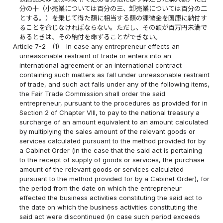
分の十（小売業については百分の三、卸売業については百分の二
とする。）を乗じて得た額に相当する額の課徴金を国庫に納付す
ることを命じなければならない。ただし、その額が百万円未満で
あるときは、その納付を命ずることができない。
Article 7-2
(1)
In case any entrepreneur effects an
unreasonable restraint of trade or enters into an
international agreement or an international contract
containing such matters as fall under unreasonable restraint
of trade, and such act falls under any of the following items,
the Fair Trade Commission shall order the said
entrepreneur, pursuant to the procedures as provided for in
Section 2 of Chapter VIII, to pay to the national treasury a
surcharge of an amount equivalent to an amount calculated
by multiplying the sales amount of the relevant goods or
services calculated pursuant to the method provided for by
a Cabinet Order (in the case that the said act is pertaining
to the receipt of supply of goods or services, the purchase
amount of the relevant goods or services calculated
pursuant to the method provided for by a Cabinet Order), for
the period from the date on which the entrepreneur
effected the business activities constituting the said act to
the date on which the business activities constituting the
said act were discontinued (in case such period exceeds