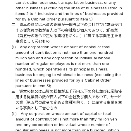
construction business, transportation business, or any
other business (excluding the lines of businesses listed in
items 2 to 4 inclusive and the lines of businesses provided
for by a Cabinet Order pursuant to item 5);
二
資本の額又は出資の総額が一億円以下の会社並びに常時使用
する従業員の数が百人以下の会社及び個人であつて、卸売業
（第五号の政令で定める業種を除く。）に属する事業を主たる
事業として営むもの
(ii)
Any corporation whose amount of capital or total
amount of contribution is not more than one hundred
million yen and any corporation or individual whose
number of regular employees is not more than one
hundred, which operates as its principal business,
business belonging to wholesale business (excluding the
lines of businesses provided for by a Cabinet Order
pursuant to item 5);
三
資本の額又は出資の総額が五千万円以下の会社並びに常時使
用する従業員の数が百人以下の会社及び個人であつて、サービ
ス業（第五号の政令で定める業種を除く。）に属する事業を主
たる事業として営むもの
(iii)
Any corporation whose amount of capital or total
amount of contribution is not more than fifty million yen
and any corporation or individual whose number of
regular employees is not more than one hundred, which