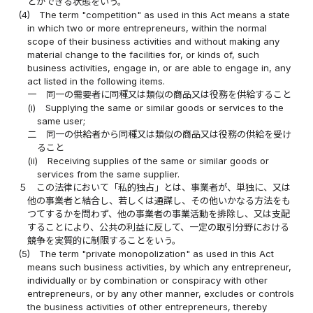
とができる状態をいう。
(4)
The term "competition" as used in this Act means a state
in which two or more entrepreneurs, within the normal
scope of their business activities and without making any
material change to the facilities for, or kinds of, such
business activities, engage in, or are able to engage in, any
act listed in the following items.
一
同一の需要者に同種又は類似の商品又は役務を供給すること
(i)
Supplying the same or similar goods or services to the
same user;
二
同一の供給者から同種又は類似の商品又は役務の供給を受け
ること
(ii)
Receiving supplies of the same or similar goods or
services from the same supplier.
５
この法律において「私的独占」とは、事業者が、単独に、又は
他の事業者と結合し、若しくは通謀し、その他いかなる方法をも
つてするかを問わず、他の事業者の事業活動を排除し、又は支配
することにより、公共の利益に反して、一定の取引分野における
競争を実質的に制限することをいう。
(5)
The term "private monopolization" as used in this Act
means such business activities, by which any entrepreneur,
individually or by combination or conspiracy with other
entrepreneurs, or by any other manner, excludes or controls
the business activities of other entrepreneurs, thereby