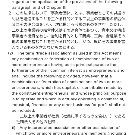
regard to the application of the provisions of the following
paragraph and of Chapter III.
２
この法律において「事業者団体」とは、事業者としての共通の
利益を増進することを主たる目的とする二以上の事業者の結合体
又はその連合体をいい、次に掲げる形態のものを含む。ただし、
二以上の事業者の結合体又はその連合体であつて、資本又は構成
事業者の出資を有し、営利を目的として商業、工業、金融業その
他の事業を営むことを主たる目的とし、かつ、現にその事業を営
んでいるものを含まないものとする。
(2)
The term "trade association" as used in this Act means
any combination or federation of combinations of two or
more entrepreneurs having as its principal purpose the
furtherance of their common interest as entrepreneurs and
shall include the following; provided, however, that a
combination or federation of combinations of two or more
entrepreneurs, which has capital, or contribution made by
the constituent entrepreneurs, and whose principal purpose
is to operate and which is actually operating a commercial,
industrial, financial or any other business for profit shall not
be included:
一
二以上の事業者が社員（社員に準ずるものを含む。）である
社団法人その他の社団
(i)
Any incorporated association or other association of
which two or more entrepreneurs are members (including