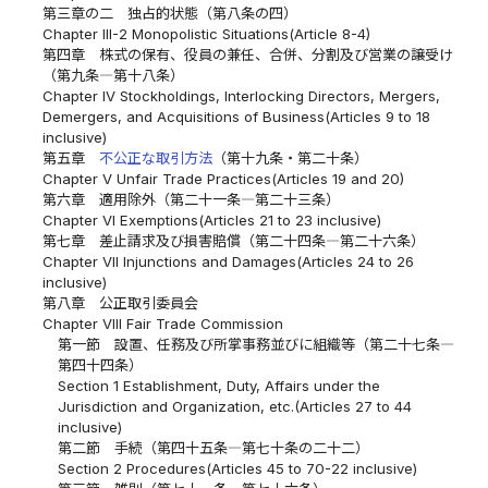
第三章の二 独占的状態（第八条の四）
Chapter III-2 Monopolistic Situations(Article 8-4)
第四章 株式の保有、役員の兼任、合併、分割及び営業の譲受け
（第九条―第十八条）
Chapter IV Stockholdings, Interlocking Directors, Mergers,
Demergers, and Acquisitions of Business(Articles 9 to 18
inclusive)
第五章
不公正な取引方法
（第十九条・第二十条）
Chapter V Unfair Trade Practices(Articles 19 and 20)
第六章 適用除外（第二十一条―第二十三条）
Chapter VI Exemptions(Articles 21 to 23 inclusive)
第七章 差止請求及び損害賠償（第二十四条―第二十六条）
Chapter VII Injunctions and Damages(Articles 24 to 26
inclusive)
第八章 公正取引委員会
Chapter VIII Fair Trade Commission
第一節 設置、任務及び所掌事務並びに組織等（第二十七条―
第四十四条）
Section 1 Establishment, Duty, Affairs under the
Jurisdiction and Organization, etc.(Articles 27 to 44
inclusive)
第二節 手続（第四十五条―第七十条の二十二）
Section 2 Procedures(Articles 45 to 70-22 inclusive)