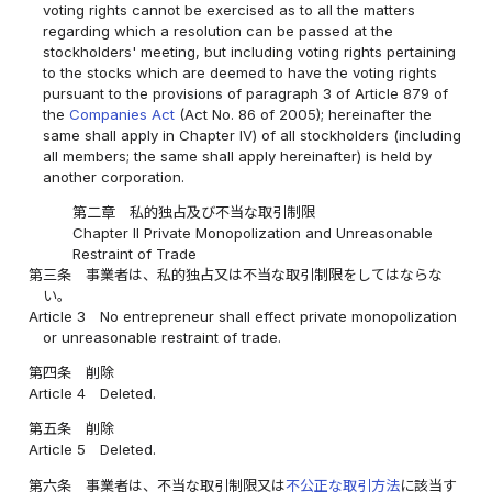
voting rights cannot be exercised as to all the matters
regarding which a resolution can be passed at the
stockholders' meeting, but including voting rights pertaining
to the stocks which are deemed to have the voting rights
pursuant to the provisions of paragraph 3 of Article 879 of
the
Companies Act
(Act No. 86 of 2005); hereinafter the
same shall apply in Chapter IV) of all stockholders (including
all members; the same shall apply hereinafter) is held by
another corporation.
第二章 私的独占及び不当な取引制限
Chapter II Private Monopolization and Unreasonable
Restraint of Trade
第三条
事業者は、私的独占又は不当な取引制限をしてはならな
い。
Article 3
No entrepreneur shall effect private monopolization
or unreasonable restraint of trade.
第四条
削除
Article 4
Deleted.
第五条
削除
Article 5
Deleted.
第六条
事業者は、不当な取引制限又は
不公正な取引方法
に該当す