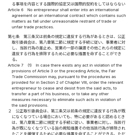
る事項を内容とする国際的協定又は国際的契約をしてはならない
Article 6
No entrepreneur shall enter into an international
agreement or an international contract which contains such
matters as fall under unreasonable restraint of trade or
unfair trade practices.
第七条
第三条又は前条の規定に違反する行為があるときは、公正
取引委員会は、第八章第二節に規定する手続に従い、事業者に対
し、当該行為の差止め、営業の一部の譲渡その他これらの規定に
違反する行為を排除するために必要な措置を命ずることができ
る。
Article 7
(1)
In case there exists any act in violation of the
provisions of Article 3 or the preceding Article, the Fair
Trade Commission may, pursuant to the procedures as
provided for in Section 2 of Chapter VIII, order the relevant
entrepreneur to cease and desist from the said acts, to
transfer a part of his business, or to take any other
measures necessary to eliminate such acts in violation of
the said provisions.
２
公正取引委員会は、第三条又は前条の規定に違反する行為が既
になくなつている場合においても、特に必要があると認めるとき
は、第八章第二節に規定する手続に従い、事業者に対し、当該行
為が既になくなつている旨の周知措置その他当該行為が排除され
たことを確保するために必要な措置を命ずることができる。ただ