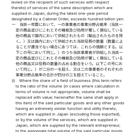
levied on the recipient of such services with respect
thereto) of services of the same description which are
supplied in Japan, during the latest one-year period
designated by a Cabinet Order, exceeds hundred billion yen:
一
当該一年間において、一の事業者の事業分野占拠率（当該一
定の商品並びにこれとその機能及び効用が著しく類似している
他の商品で国内において供給されたもの（輸出されたものを除
く。）又は国内において供給された当該役務の数量（数量によ
ることが適当でない場合にあつては、これらの価額とする。以
下この号において同じ。）のうち当該事業者が供給した当該一
定の商品並びにこれとその機能及び効用が著しく類似している
他の商品又は役務の数量の占める割合をいう。以下この号にお
いて同じ。）が二分の一を超え、又は二の事業者のそれぞれの
事業分野占拠率の合計が四分の三を超えていること。
(i)
Where the share of a field of business (this term refers
to the ratio of the volume (in cases where calculation in
terms of volume is not appropriate, volume shall be
replaced with value; hereinafter the same shall apply in
this item) of the said particular goods and any other goods
having an extremely similar function and utility thereto,
which are supplied in Japan (excluding those exported),
or by the volume of the services, which are supplied in
Japan, which are supplied by the relevant entrepreneur,
to the aggregate total volume of the said particular goods