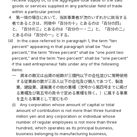
goods or services supplied in any particular field of trade
within a particular period.
４
第一項の場合において、当該事業者が次のいずれかに該当する
者であるときは、同項中「百分の十」とあるのは「百分の四」
と、「百分の三」とあるのは「百分の一・二」と、「百分の二」
とあるのは「百分の一」とする。
(4)
In the case referred to in paragraph 1, the term "ten
percent" appearing in that paragraph shall be "four
percent," the term "three percent" shall be "one point two
percent," and the term "two percent" shall be "one percent"
if the said entrepreneur falls under any of the following
items:
一
資本の額又は出資の総額が三億円以下の会社並びに常時使用
する従業員の数が三百人以下の会社及び個人であつて、製造
業、建設業、運輸業その他の業種（次号から第四号までに掲げ
る業種及び第五号の政令で定める業種を除く。）に属する事業
を主たる事業として営むもの
(i)
Any corporation whose amount of capital or total
amount of contribution is not more than three hundred
million yen and any corporation or individual whose
number of regular employees is not more than three
hundred, which operates as its principal business,
business belonging to manufacturing business,