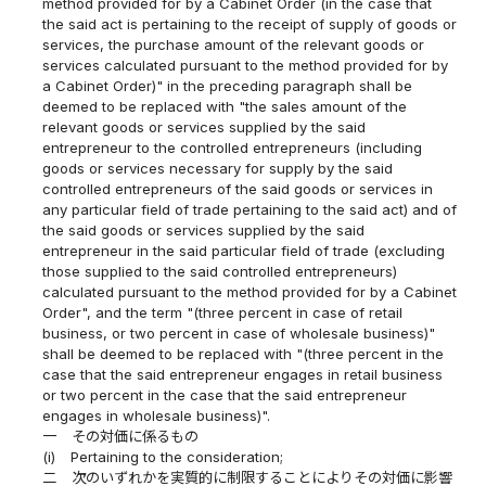
method provided for by a Cabinet Order (in the case that
the said act is pertaining to the receipt of supply of goods or
services, the purchase amount of the relevant goods or
services calculated pursuant to the method provided for by
a Cabinet Order)" in the preceding paragraph shall be
deemed to be replaced with "the sales amount of the
relevant goods or services supplied by the said
entrepreneur to the controlled entrepreneurs (including
goods or services necessary for supply by the said
controlled entrepreneurs of the said goods or services in
any particular field of trade pertaining to the said act) and of
the said goods or services supplied by the said
entrepreneur in the said particular field of trade (excluding
those supplied to the said controlled entrepreneurs)
calculated pursuant to the method provided for by a Cabinet
Order", and the term "(three percent in case of retail
business, or two percent in case of wholesale business)"
shall be deemed to be replaced with "(three percent in the
case that the said entrepreneur engages in retail business
or two percent in the case that the said entrepreneur
engages in wholesale business)".
一
その対価に係るもの
(i)
Pertaining to the consideration;
二
次のいずれかを実質的に制限することによりその対価に影響