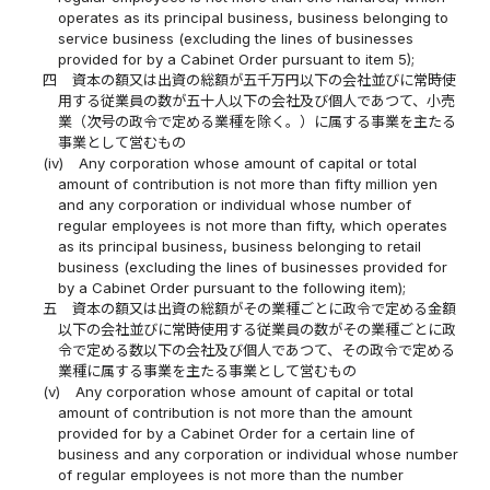
operates as its principal business, business belonging to
service business (excluding the lines of businesses
provided for by a Cabinet Order pursuant to item 5);
四
資本の額又は出資の総額が五千万円以下の会社並びに常時使
用する従業員の数が五十人以下の会社及び個人であつて、小売
業（次号の政令で定める業種を除く。）に属する事業を主たる
事業として営むもの
(iv)
Any corporation whose amount of capital or total
amount of contribution is not more than fifty million yen
and any corporation or individual whose number of
regular employees is not more than fifty, which operates
as its principal business, business belonging to retail
business (excluding the lines of businesses provided for
by a Cabinet Order pursuant to the following item);
五
資本の額又は出資の総額がその業種ごとに政令で定める金額
以下の会社並びに常時使用する従業員の数がその業種ごとに政
令で定める数以下の会社及び個人であつて、その政令で定める
業種に属する事業を主たる事業として営むもの
(v)
Any corporation whose amount of capital or total
amount of contribution is not more than the amount
provided for by a Cabinet Order for a certain line of
business and any corporation or individual whose number
of regular employees is not more than the number