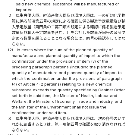
said new chemical substance will be manufactured or
imported
２
厚生労働大臣、経済産業大臣及び環境大臣は、一の新規化学物
質に係る前項第五号の規定による確認に係る製造予定数量及び輸
入予定数量（第四条の二第四項の規定による確認に係る製造予定
数量及び輸入予定数量を含む。）を合計した数量が同号の政令で
定める数量を超えることとなる場合には、同号の確認をしてはな
らない。
(2)
In cases where the sum of the planned quantity of
manufacture and planned quantity of import to which the
confirmation under the provisions of item (v) of the
preceding paragraph pertains (including the planned
quantity of manufacture and planned quantity of import to
which the confirmation under the provisions of paragraph
(4) of Article 4-2 pertains) relating to a new chemical
substance exceeds the quantity specified by Cabinet Order
set forth in said item, the Minister of Health, Labour and
Welfare, the Minister of Economy, Trade and Industry, and
the Minister of the Environment shall not issue the
confirmation under said item.
３
厚生労働大臣、経済産業大臣及び環境大臣は、次の各号のいず
れかに該当するときは、第一項第四号の確認を取り消さなければ
ならない。