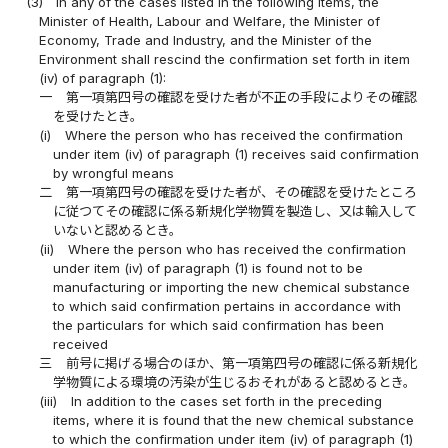
(3)
In any of the cases listed in the following items, the
Minister of Health, Labour and Welfare, the Minister of
Economy, Trade and Industry, and the Minister of the
Environment shall rescind the confirmation set forth in item
(iv) of paragraph (1):
一
第一項第四号の確認を受けた者が不正の手段によりその確認
を受けたとき。
(i)
Where the person who has received the confirmation
under item (iv) of paragraph (1) receives said confirmation
by wrongful means
二
第一項第四号の確認を受けた者が、その確認を受けたところ
に従つてその確認に係る新規化学物質を製造し、又は輸入して
いないと認めるとき。
(ii)
Where the person who has received the confirmation
under item (iv) of paragraph (1) is found not to be
manufacturing or importing the new chemical substance
to which said confirmation pertains in accordance with
the particulars for which said confirmation has been
received
三
前号に掲げる場合のほか、第一項第四号の確認に係る新規化
学物質による環境の汚染が生じるおそれがあると認めるとき。
(iii)
In addition to the cases set forth in the preceding
items, where it is found that the new chemical substance
to which the confirmation under item (iv) of paragraph (1)