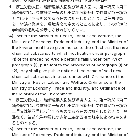
and Ordinance of the Ministry of the Environment.
４
厚生労働大臣、経済産業大臣及び環境大臣は、第一項又は第二
項の規定により前条第一項の届出に係る新規化学物質が第一項第
五号に該当するものである旨の通知をしたときは、厚生労働省
令、経済産業省令、環境省令で定めるところにより、その新規化
学物質の名称を公示しなければならない。
(4)
Where the Minister of Health, Labour and Welfare, the
Minister of Economy, Trade and Industry, and the Minister of
the Environment have given notice to the effect that the new
chemical substance to which notification under paragraph
(1) of the preceding Article pertains falls under item (v) of
paragraph (1), pursuant to the provisions of paragraph (1) or
(2), they shall give public notice of the name of said new
chemical substance, in accordance with Ordinance of the
Ministry of Health, Labour and Welfare, Ordinance of the
Ministry of Economy, Trade and Industry, and Ordinance of
the Ministry of the Environment.
５
厚生労働大臣、経済産業大臣及び環境大臣は、第一項又は第二
項の規定により前条第一項の届出に係る新規化学物質が第一項第
二号又は第四号に該当するものである旨の通知をしたときは、遅
滞なく、当該化学物質につき第二条第五項の規定による指定をす
るものとする。
(5)
Where the Minister of Health, Labour and Welfare, the
Minister of Economy, Trade and Industry, and the Minister of