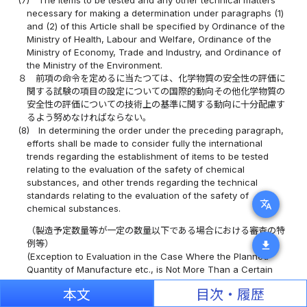
(7)
The items to be tested and any other technical matters
necessary for making a determination under paragraphs (1)
and (2) of this Article shall be specified by Ordinance of the
Ministry of Health, Labour and Welfare, Ordinance of the
Ministry of Economy, Trade and Industry, and Ordinance of
the Ministry of the Environment.
８
前項の命令を定めるに当たつては、化学物質の安全性の評価に
関する試験の項目の設定についての国際的動向その他化学物質の
安全性の評価についての技術上の基準に関する動向に十分配慮す
るよう努めなければならない。
(8)
In determining the order under the preceding paragraph,
efforts shall be made to consider fully the international
trends regarding the establishment of items to be tested
relating to the evaluation of the safety of chemical
substances, and other trends regarding the technical
standards relating to the evaluation of the safety of
translate
chemical substances.
（製造予定数量等が一定の数量以下である場合における審査の特
例等）
download
(Exception to Evaluation in the Case Where the Planned
Quantity of Manufacture etc., is Not More Than a Certain
Quantity, etc.)
本文
目次・履歴
第四条の二
第三条第一項の届出をしようとする者で、一の年度に