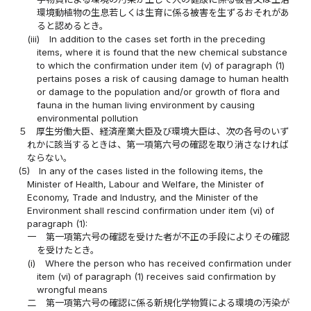
環境動植物の生息若しくは生育に係る被害を生ずるおそれがあ
ると認めるとき。
(iii)
In addition to the cases set forth in the preceding
items, where it is found that the new chemical substance
to which the confirmation under item (v) of paragraph (1)
pertains poses a risk of causing damage to human health
or damage to the population and/or growth of flora and
fauna in the human living environment by causing
environmental pollution
５
厚生労働大臣、経済産業大臣及び環境大臣は、次の各号のいず
れかに該当するときは、第一項第六号の確認を取り消さなければ
ならない。
(5)
In any of the cases listed in the following items, the
Minister of Health, Labour and Welfare, the Minister of
Economy, Trade and Industry, and the Minister of the
Environment shall rescind confirmation under item (vi) of
paragraph (1):
一
第一項第六号の確認を受けた者が不正の手段によりその確認
を受けたとき。
(i)
Where the person who has received confirmation under
item (vi) of paragraph (1) receives said confirmation by
wrongful means
二
第一項第六号の確認に係る新規化学物質による環境の汚染が