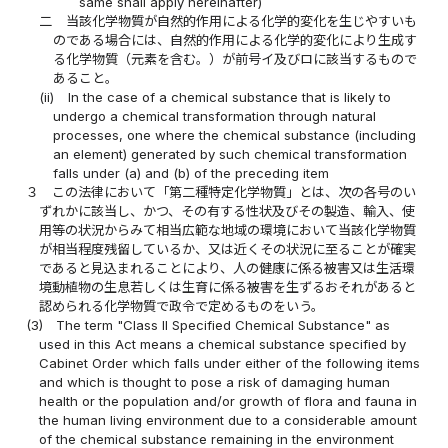
same shall apply hereinafter)
二
当該化学物質が自然的作用による化学的変化を生じやすいも
のである場合には、自然的作用による化学的変化により生成す
る化学物質（元素を含む。）が前号イ及びロに該当するもので
あること。
(ii)
In the case of a chemical substance that is likely to
undergo a chemical transformation through natural
processes, one where the chemical substance (including
an element) generated by such chemical transformation
falls under (a) and (b) of the preceding item
３
この法律において「第二種特定化学物質」とは、次の各号のい
ずれかに該当し、かつ、その有する性状及びその製造、輸入、使
用等の状況からみて相当広範な地域の環境において当該化学物質
が相当程度残留しているか、又は近くその状況に至ることが確実
であると見込まれることにより、人の健康に係る被害又は生活環
境動植物の生息若しくは生育に係る被害を生ずるおそれがあると
認められる化学物質で政令で定めるものをいう。
(3)
The term "Class II Specified Chemical Substance" as
used in this Act means a chemical substance specified by
Cabinet Order which falls under either of the following items
and which is thought to pose a risk of damaging human
health or the population and/or growth of flora and fauna in
the human living environment due to a considerable amount
of the chemical substance remaining in the environment