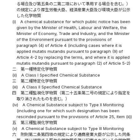
る場合及び第五条の二第二項において準用する場合を含む。）
の規定により厚生労働大臣、経済産業大臣及び環境大臣が公示
した化学物質
(i)
A chemical substance for which public notice has been
given by the Minister of Health, Labour and Welfare, the
Minister of Economy, Trade and Industry, and the Minister
of the Environment pursuant to the provisions of
paragraph (4) of Article 4 (including cases where it is
applied mutatis mutandis pursuant to paragraph (9) of
Article 4-2 by replacing the terms, and where it is applied
mutatis mutandis pursuant to paragraph (2) of Article 5-2)
二
第一種特定化学物質
(ii)
A Class I Specified Chemical Substance
三
第二種特定化学物質
(iii)
A Class II Specified Chemical Substance
四
第二種監視化学物質（第二十五条第二号の規定により指定を
取り消されたものを含む。）
(iv)
A Chemical Substance subject to Type II Monitoring
(including one for which such designation has been
rescinded pursuant to the provisions of Article 25, item (ii))
五
第三種監視化学物質
(v)
A Chemical Substance subject to Type III Monitoring
六
附則第二条第四項の規定により通商産業大臣が公示した同条