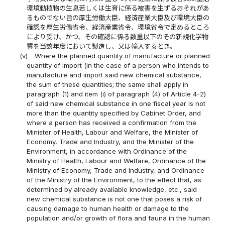
環境動植物の生息若しくは生育に係る被害を生ずるおそれがあ
るものでない旨の厚生労働大臣、経済産業大臣及び環境大臣の
確認を厚生労働省令、経済産業省令、環境省令で定めるところ
により受け、かつ、その確認に係る数量以下のその新規化学物
質を当該年度において製造し、又は輸入するとき。
(v)
Where the planned quantity of manufacture or planned
quantity of import (in the case of a person who intends to
manufacture and import said new chemical substance,
the sum of these quantities; the same shall apply in
paragraph (1) and item (i) of paragraph (4) of Article 4-2)
of said new chemical substance in one fiscal year is not
more than the quantity specified by Cabinet Order, and
where a person has received a confirmation from the
Minister of Health, Labour and Welfare, the Minister of
Economy, Trade and Industry, and the Minister of the
Environment, in accordance with Ordinance of the
Ministry of Health, Labour and Welfare, Ordinance of the
Ministry of Economy, Trade and Industry, and Ordinance
of the Ministry of the Environment, to the effect that, as
determined by already available knowledge, etc., said
new chemical substance is not one that poses a risk of
causing damage to human health or damage to the
population and/or growth of flora and fauna in the human