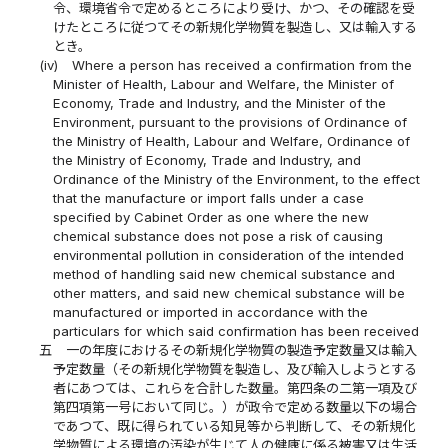
令、環境省令で定めるところにより受け、かつ、その確認を受
けたところに従つてその新規化学物質を製造し、又は輸入する
とき。
(iv)
Where a person has received a confirmation from the
Minister of Health, Labour and Welfare, the Minister of
Economy, Trade and Industry, and the Minister of the
Environment, pursuant to the provisions of Ordinance of
the Ministry of Health, Labour and Welfare, Ordinance of
the Ministry of Economy, Trade and Industry, and
Ordinance of the Ministry of the Environment, to the effect
that the manufacture or import falls under a case
specified by Cabinet Order as one where the new
chemical substance does not pose a risk of causing
environmental pollution in consideration of the intended
method of handling said new chemical substance and
other matters, and said new chemical substance will be
manufactured or imported in accordance with the
particulars for which said confirmation has been received
五
一の年度におけるその新規化学物質の製造予定数量又は輸入
予定数量（その新規化学物質を製造し、及び輸入しようとする
者にあつては、これらを合計した数量。第四条の二第一項及び
第四項第一号において同じ。）が政令で定める数量以下の場合
であつて、既に得られている知見等から判断して、その新規化
学物質による環境の汚染が生じて人の健康に係る被害又は生活