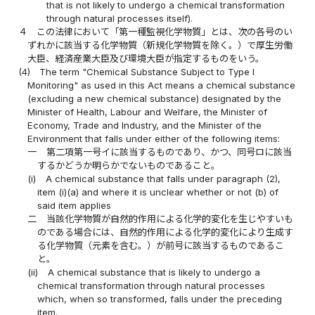
that is not likely to undergo a chemical transformation
through natural processes itself).
４
この法律において「第一種監視化学物質」とは、次の各号のい
ずれかに該当する化学物質（新規化学物質を除く。）で厚生労働
大臣、経済産業大臣及び環境大臣が指定するものをいう。
(4)
The term "Chemical Substance Subject to Type I
Monitoring" as used in this Act means a chemical substance
(excluding a new chemical substance) designated by the
Minister of Health, Labour and Welfare, the Minister of
Economy, Trade and Industry, and the Minister of the
Environment that falls under either of the following items:
一
第二項第一号イに該当するものであり、かつ、同号ロに該当
するかどうか明らかでないものであること。
(i)
A chemical substance that falls under paragraph (2),
item (i)(a) and where it is unclear whether or not (b) of
said item applies
二
当該化学物質が自然的作用による化学的変化を生じやすいも
のである場合には、自然的作用による化学的変化により生成す
る化学物質（元素を含む。）が前号に該当するものであるこ
と。
(ii)
A chemical substance that is likely to undergo a
chemical transformation through natural processes
which, when so transformed, falls under the preceding
item.