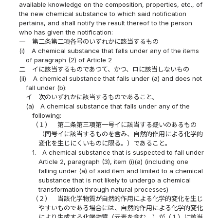
available knowledge on the composition, properties, etc., of
the new chemical substance to which said notification
pertains, and shall notify the result thereof to the person
who has given the notification:
一
第二条第二項各号のいずれかに該当するもの
(i)
A chemical substance that falls under any of the items
of paragraph (2) of Article 2
二
イに該当するものであつて、かつ、ロに該当しないもの
(ii)
A chemical substance that falls under (a) and does not
fall under (b):
イ
次のいずれかに該当するものであること。
(a)
A chemical substance that falls under any of the
following:
（１）
第二条第三項第一号イに該当する疑いのあるもの
（同号イに該当するものを含み、自然的作用による化学的
変化を生じにくいものに限る。）であること。
1.
A chemical substance that is suspected to fall under
Article 2, paragraph (3), item (i)(a) (including one
falling under (a) of said item and limited to a chemical
substance that is not likely to undergo a chemical
transformation through natural processes)
（２）
当該化学物質が自然的作用による化学的変化を生じ
やすいものである場合には、自然的作用による化学的変化
により生成する化学物質（元素を含む。）が（１）に該当