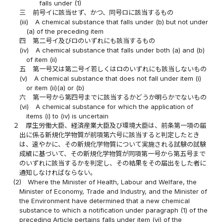
falls under (1)
三
前号イに該当せず、かつ、同号ロに該当するもの
(iii)
A chemical substance that falls under (b) but not under
(a) of the preceding item
四
第二号イ及びロのいずれにも該当するもの
(iv)
A chemical substance that falls under both (a) and (b)
of item (ii)
五
第一号又は第二号イ若しくはロのいずれにも該当しないもの
(v)
A chemical substance that does not fall under item (i)
or item (ii)(a) or (b)
六
第一号から第四号までに該当するかどうか明らかでないもの
(vi)
A chemical substance for which the application of
items (i) to (iv) is uncertain
２
厚生労働大臣、経済産業大臣及び環境大臣は、前条第一項の届
出に係る新規化学物質が前項第六号に該当すると判定したとき
は、速やかに、その新規化学物質について実施される試験の試験
成績に基づいて、その新規化学物質が同項第一号から第五号まで
のいずれに該当するかを判定し、その結果をその届出をした者に
通知しなければならない。
(2)
Where the Minister of Health, Labour and Welfare, the
Minister of Economy, Trade and Industry, and the Minister of
the Environment have determined that a new chemical
substance to which a notification under paragraph (1) of the
preceding Article pertains falls under item (vi) of the