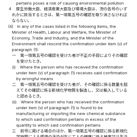
pertains poses a risk of causing environmental pollution
４
厚生労働大臣、経済産業大臣及び環境大臣は、次の各号のいず
れかに該当するときは、第一項第五号の確認を取り消さなければ
ならない。
(4)
In any of the cases listed in the following items, the
Minister of Health, Labour and Welfare, the Minister of
Economy, Trade and Industry, and the Minister of the
Environment shall rescind the confirmation under item (v) of
paragraph (1):
一
第一項第五号の確認を受けた者が不正の手段によりその確認
を受けたとき。
(i)
Where the person who has received the confirmation
under item (v) of paragraph (1) receives said confirmation
by wrongful means
二
第一項第五号の確認を受けた者が、その確認に係る数量を超
えてその確認に係る新規化学物質を製造し、又は輸入している
と認めるとき。
(ii)
Where the person who has received the confirmation
under item (v) of paragraph (1) is found to be
manufacturing or importing the new chemical substance
to which said confirmation pertains in excess of the
quantity to which said confirmation pertains
三
前号に掲げる場合のほか、第一項第五号の確認に係る新規化
学物質による環境の汚染が生じて人の健康に係る被害又は生活