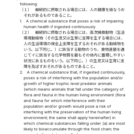
following:
（１）
継続的に摂取される場合には、人の健康を損なうお
それがあるものであること。
1.
A chemical substance that poses a risk of impairing
human health if ingested continuously
（２）
継続的に摂取される場合には、高次捕食動物（生活
環境動植物（その生息又は生育に支障を生ずる場合には、
人の生活環境の保全上支障を生ずるおそれがある動植物を
いう。以下同じ。）に該当する動物のうち、食物連鎖を通
じてイに該当する化学物質を最もその体内に蓄積しやすい
状況にあるものをいう。以下同じ。）の生息又は生育に支
障を及ぼすおそれがあるものであること。
2.
A chemical substance that, if ingested continuously,
poses a risk of interfering with the population and/or
growth of higher trophic level predator animals
(which means animals that fall under the category of
flora and fauna in the human living environment (flora
and fauna for which interference with their
population and/or growth would pose a risk of
interfering with the preservation of the human living
environment; the same shall apply hereinafter) in
which chemical substances falling under (a) are most
likely to bioaccumulate through the food chain; the