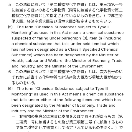
５
この法律において「第二種監視化学物質」とは、第三項第一号
に該当する疑いのある化学物質（同号に該当する化学物質で第二
種特定化学物質として指定されていないものを含む。）で厚生労
働大臣、経済産業大臣及び環境大臣が指定するものをいう。
(5)
The term "Chemical Substances subject to Type II
Monitoring" as used in this Act means a chemical substance
suspected of falling under paragraph (3), item (i) (including
a chemical substance that falls under said item but which
has not been designated as a Class II Specified Chemical
Substance) which has been designated by the Minister of
Health, Labour and Welfare, the Minister of Economy, Trade
and Industry, and the Minister of the Environment.
６
この法律において「第三種監視化学物質」とは、次の各号のい
ずれかに該当する化学物質で経済産業大臣及び環境大臣が指定す
るものをいう。
(6)
The term "Chemical Substance subject to Type III
Monitoring" as used in this Act means a chemical substance
that falls under either of the following items and which has
been designated by the Minister of Economy, Trade and
Industry and the Minister of the Environment:
一
動植物の生息又は生育に支障を及ぼすおそれがあるもの（第
二項第一号に該当するもの及び第三項第二号イに該当するもの
で第二種特定化学物質として指定されているものを除く。）で