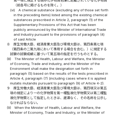
第一項に規定する既存化学物質名簿に記載されている化学物質
（前各号に掲げるものを除く。）
(vi)
A chemical substance (excluding any of those set forth
in the preceding items) listed among the existing chemical
substances prescribed in Article 2, paragraph (1) of the
Supplementary Provisions of this Act that has been
publicly announced by the Minister of International Trade
and Industry pursuant to the provisions of paragraph (4)
of said Article
８
厚生労働大臣、経済産業大臣及び環境大臣は、第四条第七項
（第四条の二第九項において準用する場合を含む。）に規定する
試験の試験成績に基づいて第五項の指定を行うものとする。
(8)
The Minister of Health, Labour and Welfare, the Minister
of Economy, Trade and Industry, and the Minister of the
Environment shall make the designation set forth in
paragraph (5) based on the results of the tests prescribed in
Article 4, paragraph (7) (including cases where it is applied
mutatis mutandis pursuant to paragraph (9) of Article 4-2).
９
厚生労働大臣、経済産業大臣及び環境大臣は、第四項又は第五
項の規定により一の化学物質を第一種監視化学物質又は第二種監
視化学物質として指定したときは、遅滞なく、その名称を公示し
なければならない。
(9)
When the Minister of Health, Labour and Welfare, the
Minister of Economy, Trade and Industry, or the Minister of