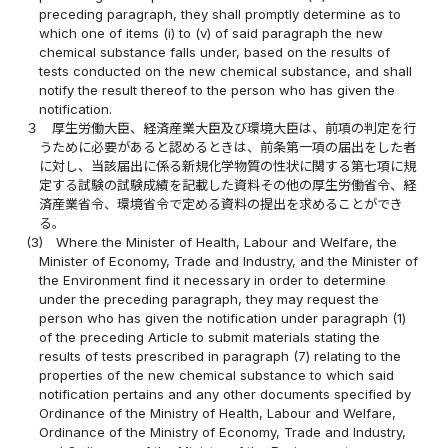
preceding paragraph, they shall promptly determine as to
which one of items (i) to (v) of said paragraph the new
chemical substance falls under, based on the results of
tests conducted on the new chemical substance, and shall
notify the result thereof to the person who has given the
notification.
３
厚生労働大臣、経済産業大臣及び環境大臣は、前項の判定を行
うために必要があると認めるときは、前条第一項の届出をした者
に対し、当該届出に係る新規化学物質の性状に関する第七項に規
定する試験の試験成績を記載した資料その他の厚生労働省令、経
済産業省令、環境省令で定める資料の提出を求めることができ
る。
(3)
Where the Minister of Health, Labour and Welfare, the
Minister of Economy, Trade and Industry, and the Minister of
the Environment find it necessary in order to determine
under the preceding paragraph, they may request the
person who has given the notification under paragraph (1)
of the preceding Article to submit materials stating the
results of tests prescribed in paragraph (7) relating to the
properties of the new chemical substance to which said
notification pertains and any other documents specified by
Ordinance of the Ministry of Health, Labour and Welfare,
Ordinance of the Ministry of Economy, Trade and Industry,