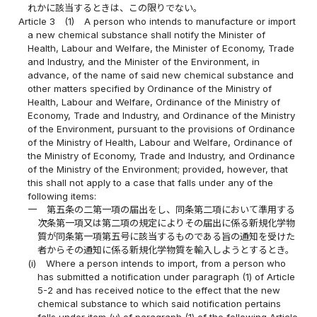
れかに該当するときは、この限りでない。
Article 3
(1)
A person who intends to manufacture or import
a new chemical substance shall notify the Minister of
Health, Labour and Welfare, the Minister of Economy, Trade
and Industry, and the Minister of the Environment, in
advance, of the name of said new chemical substance and
other matters specified by Ordinance of the Ministry of
Health, Labour and Welfare, Ordinance of the Ministry of
Economy, Trade and Industry, and Ordinance of the Ministry
of the Environment, pursuant to the provisions of Ordinance
of the Ministry of Health, Labour and Welfare, Ordinance of
the Ministry of Economy, Trade and Industry, and Ordinance
of the Ministry of the Environment; provided, however, that
this shall not apply to a case that falls under any of the
following items:
一
第五条の二第一項の届出をし、同条第二項において準用する
次条第一項又は第二項の規定によりその届出に係る新規化学物
質が同条第一項第五号に該当するものである旨の通知を受けた
者からその通知に係る新規化学物質を輸入しようとするとき。
(i)
Where a person intends to import, from a person who
has submitted a notification under paragraph (1) of Article
5-2 and has received notice to the effect that the new
chemical substance to which said notification pertains