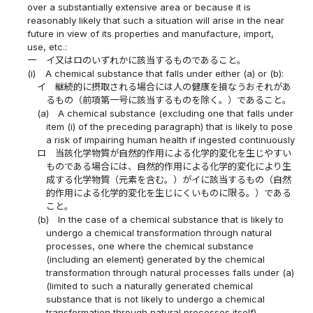
over a substantially extensive area or because it is
reasonably likely that such a situation will arise in the near
future in view of its properties and manufacture, import,
use, etc.:
一
イ又はロのいずれかに該当するものであること。
(i)
A chemical substance that falls under either (a) or (b):
イ
継続的に摂取される場合には人の健康を損なうおそれがあ
るもの（前項第一号に該当するものを除く。）であること。
(a)
A chemical substance (excluding one that falls under
item (i) of the preceding paragraph) that is likely to pose
a risk of impairing human health if ingested continuously
ロ
当該化学物質が自然的作用による化学的変化を生じやすい
ものである場合には、自然的作用による化学的変化により生
成する化学物質（元素を含む。）がイに該当するもの（自然
的作用による化学的変化を生じにくいものに限る。）である
こと。
(b)
In the case of a chemical substance that is likely to
undergo a chemical transformation through natural
processes, one where the chemical substance
(including an element) generated by the chemical
transformation through natural processes falls under (a)
(limited to such a naturally generated chemical
substance that is not likely to undergo a chemical
transformation through natural processes itself).