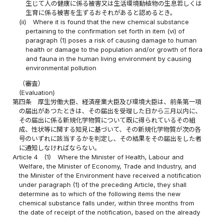
生じて人の健康に係る被害又は生活環境動植物の生息若しくは
生育に係る被害を生ずるおそれがあると認めるとき。
(ii)
Where it is found that the new chemical substance
pertaining to the confirmation set forth in item (vi) of
paragraph (1) poses a risk of causing damage to human
health or damage to the population and/or growth of flora
and fauna in the human living environment by causing
environmental pollution
（審査）
(Evaluation)
第四条
厚生労働大臣、経済産業大臣及び環境大臣は、前条第一項
の届出があつたときは、その届出を受理した日から三月以内に、
その届出に係る新規化学物質について既に得られているその組
成、性状等に関する知見に基づいて、その新規化学物質が次の各
号のいずれに該当するかを判定し、その結果をその届出をした者
に通知しなければならない。
Article 4
(1)
Where the Minister of Health, Labour and
Welfare, the Minister of Economy, Trade and Industry, and
the Minister of the Environment have received a notification
under paragraph (1) of the preceding Article, they shall
determine as to which of the following items the new
chemical substance falls under, within three months from
the date of receipt of the notification, based on the already