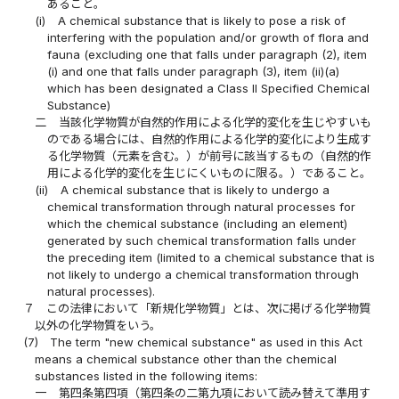
あること。
(i)
A chemical substance that is likely to pose a risk of
interfering with the population and/or growth of flora and
fauna (excluding one that falls under paragraph (2), item
(i) and one that falls under paragraph (3), item (ii)(a)
which has been designated a Class II Specified Chemical
Substance)
二
当該化学物質が自然的作用による化学的変化を生じやすいも
のである場合には、自然的作用による化学的変化により生成す
る化学物質（元素を含む。）が前号に該当するもの（自然的作
用による化学的変化を生じにくいものに限る。）であること。
(ii)
A chemical substance that is likely to undergo a
chemical transformation through natural processes for
which the chemical substance (including an element)
generated by such chemical transformation falls under
the preceding item (limited to a chemical substance that is
not likely to undergo a chemical transformation through
natural processes).
７
この法律において「新規化学物質」とは、次に掲げる化学物質
以外の化学物質をいう。
(7)
The term "new chemical substance" as used in this Act
means a chemical substance other than the chemical
substances listed in the following items:
一
第四条第四項（第四条の二第九項において読み替えて準用す