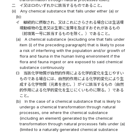
二
イ又はロのいずれかに該当するものであること。
(ii)
Any chemical substance that falls under either (a) or
(b):
イ
継続的に摂取され、又はこれにさらされる場合には生活環
境動植物の生息又は生育に支障を及ぼすおそれがあるもの
（前項第一号に該当するものを除く。）であること。
(a)
A chemical substance (excluding one that falls under
item (i) of the preceding paragraph) that is likely to pose
a risk of interfering with the population and/or growth of
flora and fauna in the human living environment if the
flora and fauna ingest or are exposed to said chemical
substance continuously
ロ
当該化学物質が自然的作用による化学的変化を生じやすい
ものである場合には、自然的作用による化学的変化により生
成する化学物質（元素を含む。）がイに該当するもの（自然
的作用による化学的変化を生じにくいものに限る。）である
こと。
(b)
In the case of a chemical substance that is likely to
undergo a chemical transformation through natural
processes, one where the chemical substance
(including an element) generated by the chemical
transformation through natural processes falls under (a)
(limited to a naturally generated chemical substance