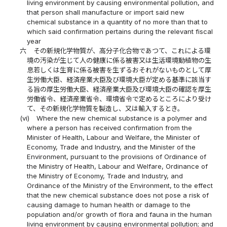
living environment by causing environmental pollution, and
that person shall manufacture or import said new
chemical substance in a quantity of no more than that to
which said confirmation pertains during the relevant fiscal
year
六
その新規化学物質が、高分子化合物であつて、これによる環
境の汚染が生じて人の健康に係る被害又は生活環境動植物の生
息若しくは生育に係る被害を生ずるおそれがないものとして厚
生労働大臣、経済産業大臣及び環境大臣が定める基準に該当す
る旨の厚生労働大臣、経済産業大臣及び環境大臣の確認を厚生
労働省令、経済産業省令、環境省令で定めるところにより受け
て、その新規化学物質を製造し、又は輸入するとき。
(vi)
Where the new chemical substance is a polymer and
where a person has received confirmation from the
Minister of Health, Labour and Welfare, the Minister of
Economy, Trade and Industry, and the Minister of the
Environment, pursuant to the provisions of Ordinance of
the Ministry of Health, Labour and Welfare, Ordinance of
the Ministry of Economy, Trade and Industry, and
Ordinance of the Ministry of the Environment, to the effect
that the new chemical substance does not pose a risk of
causing damage to human health or damage to the
population and/or growth of flora and fauna in the human
living environment by causing environmental pollution; and