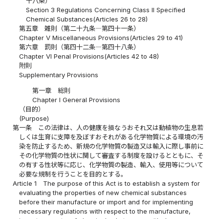
十八条）
Section 3 Regulations Concerning Class II Specified
Chemical Substances(Articles 26 to 28)
第五章 雑則（第二十九条―第四十一条）
Chapter V Miscellaneous Provisions(Articles 29 to 41)
第六章 罰則（第四十二条―第四十八条）
Chapter VI Penal Provisions(Articles 42 to 48)
附則
Supplementary Provisions
第一章 総則
Chapter I General Provisions
（目的）
(Purpose)
第一条
この法律は、人の健康を損なうおそれ又は動植物の生息若
しくは生育に支障を及ぼすおそれがある化学物質による環境の汚
染を防止するため、新規の化学物質の製造又は輸入に際し事前に
その化学物質の性状に関して審査する制度を設けるとともに、そ
の有する性状等に応じ、化学物質の製造、輸入、使用等について
必要な規制を行うことを目的とする。
Article 1
The purpose of this Act is to establish a system for
evaluating the properties of new chemical substances
before their manufacture or import and for implementing
necessary regulations with respect to the manufacture,