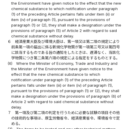
the Environment have given notice to the effect that the new
chemical substance to which notification under paragraph
(1) of the preceding Article pertains falls under item (ii) or
item (iv) of paragraph (1), pursuant to the provisions of
paragraph (1) or (2), they shall make a designation under the
provisions of paragraph (5) of Article 2 with regard to said
chemical substance without delay.
６
経済産業大臣及び環境大臣は、第一項又は第二項の規定により
前条第一項の届出に係る新規化学物質が第一項第三号又は第四号
に該当するものである旨の通知をしたときは、遅滞なく、当該化
学物質につき第二条第六項の規定による指定をするものとする。
(6)
Where the Minister of Economy, Trade and Industry and
the Minister of the Environment have given notice to the
effect that the new chemical substance to which
notification under paragraph (1) of the preceding Article
pertains falls under item (iii) or item (iv) of paragraph (1),
pursuant to the provisions of paragraph (1) or (2), they shall
make a designation under the provisions of paragraph (6) of
Article 2 with regard to said chemical substance without
delay.
７
第一項及び第二項の判定を行うために必要な試験の項目その他
の技術的な事項は、厚生労働省令、経済産業省令、環境省令で定
める。