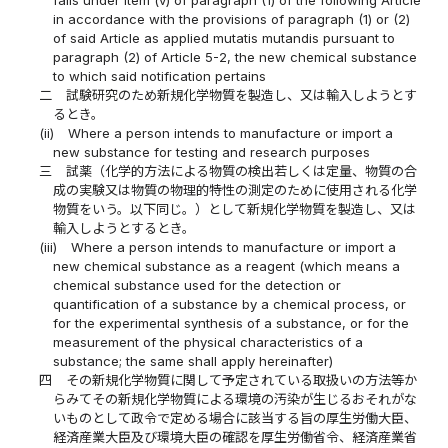
falls under item (v) of paragraph (1) of the following Article
in accordance with the provisions of paragraph (1) or (2)
of said Article as applied mutatis mutandis pursuant to
paragraph (2) of Article 5-2, the new chemical substance
to which said notification pertains
二
試験研究のため新規化学物質を製造し、又は輸入しようとす
るとき。
(ii)
Where a person intends to manufacture or import a
new substance for testing and research purposes
三
試薬（化学的方法による物質の検出若しくは定量、物質の合
成の実験又は物質の物理的特性の測定のために使用される化学
物質をいう。以下同じ。）として新規化学物質を製造し、又は
輸入しようとするとき。
(iii)
Where a person intends to manufacture or import a
new chemical substance as a reagent (which means a
chemical substance used for the detection or
quantification of a substance by a chemical process, or
for the experimental synthesis of a substance, or for the
measurement of the physical characteristics of a
substance; the same shall apply hereinafter)
四
その新規化学物質に関して予定されている取扱いの方法等か
らみてその新規化学物質による環境の汚染が生じるおそれがな
いものとして政令で定める場合に該当する旨の厚生労働大臣、
経済産業大臣及び環境大臣の確認を厚生労働省令、経済産業省