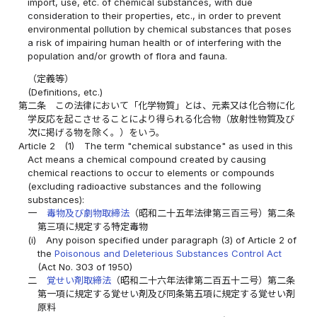
import, use, etc. of chemical substances, with due
consideration to their properties, etc., in order to prevent
environmental pollution by chemical substances that poses
a risk of impairing human health or of interfering with the
population and/or growth of flora and fauna.
（定義等）
(Definitions, etc.)
第二条
この法律において「化学物質」とは、元素又は化合物に化
学反応を起こさせることにより得られる化合物（放射性物質及び
次に掲げる物を除く。）をいう。
Article 2
(1)
The term "chemical substance" as used in this
Act means a chemical compound created by causing
chemical reactions to occur to elements or compounds
(excluding radioactive substances and the following
substances):
一
毒物及び劇物取締法
（昭和二十五年法律第三百三号）第二条
第三項に規定する特定毒物
(i)
Any poison specified under paragraph (3) of Article 2 of
the
Poisonous and Deleterious Substances Control Act
(Act No. 303 of 1950)
二
覚せい剤取締法
（昭和二十六年法律第二百五十二号）第二条
第一項に規定する覚せい剤及び同条第五項に規定する覚せい剤
原料