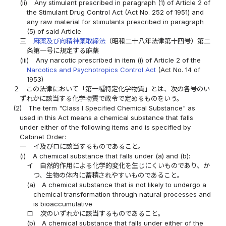
(ii)
Any stimulant prescribed in paragraph (1) of Article 2 of
the Stimulant Drug Control Act (Act No. 252 of 1951) and
any raw material for stimulants prescribed in paragraph
(5) of said Article
三
麻薬及び向精神薬取締法
（昭和二十八年法律第十四号）第二
条第一号に規定する麻薬
(iii)
Any narcotic prescribed in item (i) of Article 2 of the
Narcotics and Psychotropics Control Act
(Act No. 14 of
1953)
２
この法律において「第一種特定化学物質」とは、次の各号のい
ずれかに該当する化学物質で政令で定めるものをいう。
(2)
The term "Class I Specified Chemical Substance" as
used in this Act means a chemical substance that falls
under either of the following items and is specified by
Cabinet Order:
一
イ及びロに該当するものであること。
(i)
A chemical substance that falls under (a) and (b):
イ
自然的作用による化学的変化を生じにくいものであり、か
つ、生物の体内に蓄積されやすいものであること。
(a)
A chemical substance that is not likely to undergo a
chemical transformation through natural processes and
is bioaccumulative
ロ
次のいずれかに該当するものであること。
(b)
A chemical substance that falls under either of the