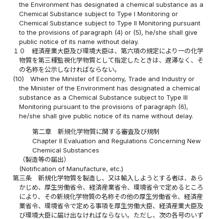
the Environment has designated a chemical substance as a
Chemical Substance subject to Type I Monitoring or
Chemical Substance subject to Type II Monitoring pursuant
to the provisions of paragraph (4) or (5), he/she shall give
public notice of its name without delay.
１０
経済産業大臣及び環境大臣は、第六項の規定により一の化学
物質を第三種監視化学物質として指定したときは、遅滞なく、そ
の名称を公示しなければならない。
(10)
When the Minister of Economy, Trade and Industry or
the Minister of the Environment has designated a chemical
substance as a Chemical Substance subject to Type III
Monitoring pursuant to the provisions of paragraph (6),
he/she shall give public notice of its name without delay.
第二章 新規化学物質に関する審査及び規制
Chapter II Evaluation and Regulations Concerning New
Chemical Substances
（製造等の届出）
(Notification of Manufacture, etc.)
第三条
新規化学物質を製造し、又は輸入しようとする者は、あら
かじめ、厚生労働省令、経済産業省令、環境省令で定めるところ
により、その新規化学物質の名称その他の厚生労働省令、経済産
業省令、環境省令で定める事項を厚生労働大臣、経済産業大臣及
び環境大臣に届け出なければならない。ただし、次の各号のいず