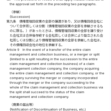
the approval set forth in the preceding two paragraphs.
（承継）
(Succession)
第九条
債権管理回収業の全部の譲渡があり、又は債権回収会社に
ついて合併若しくは分割（債権管理回収業の全部を承継させるも
のに限る。）があったときは、債権管理回収業の全部を譲り受け
た会社又は合併後存続する会社若しくは合併により設立された会
社若しくは分割により債権管理回収業の全部を承継した会社は、
その債権回収会社の地位を承継する。
Article 9
In the event of a transfer of the entire claim
management and collection business, or a merger or split
(limited to a split resulting in the succession to the entire
claim management and collection business) of a claim
management collection company, the company acquiring
the entire claim management and collection company, or the
company surviving the merger or company incorporated
through the merger or the company succeeding to the
whole of the claim management and collection business via
the split shall succeed to the status of the claim
management and collection company.
（廃業の届出等）
(Notification of Discontinuation of Business, etc.)