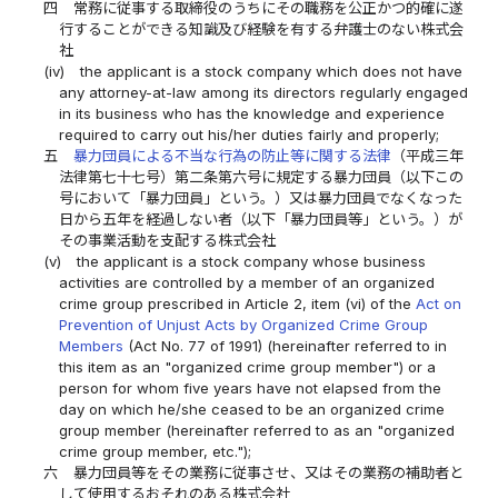
四
常務に従事する取締役のうちにその職務を公正かつ的確に遂
行することができる知識及び経験を有する弁護士のない株式会
社
(iv)
the applicant is a stock company which does not have
any attorney-at-law among its directors regularly engaged
in its business who has the knowledge and experience
required to carry out his/her duties fairly and properly;
五
暴力団員による不当な行為の防止等に関する法律
（平成三年
法律第七十七号）第二条第六号に規定する暴力団員（以下この
号において「暴力団員」という。）又は暴力団員でなくなった
日から五年を経過しない者（以下「暴力団員等」という。）が
その事業活動を支配する株式会社
(v)
the applicant is a stock company whose business
activities are controlled by a member of an organized
crime group prescribed in Article 2, item (vi) of the
Act on
Prevention of Unjust Acts by Organized Crime Group
Members
(Act No. 77 of 1991) (hereinafter referred to in
this item as an "organized crime group member") or a
person for whom five years have not elapsed from the
day on which he/she ceased to be an organized crime
group member (hereinafter referred to as an "organized
crime group member, etc.");
六
暴力団員等をその業務に従事させ、又はその業務の補助者と
して使用するおそれのある株式会社