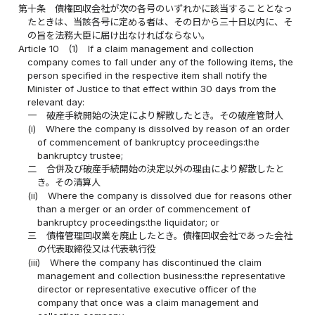
第十条
債権回収会社が次の各号のいずれかに該当することとなっ
たときは、当該各号に定める者は、その日から三十日以内に、そ
の旨を法務大臣に届け出なければならない。
Article 10
(1)
If a claim management and collection
company comes to fall under any of the following items, the
person specified in the respective item shall notify the
Minister of Justice to that effect within 30 days from the
relevant day:
一
破産手続開始の決定により解散したとき。その破産管財人
(i)
Where the company is dissolved by reason of an order
of commencement of bankruptcy proceedings:the
bankruptcy trustee;
二
合併及び破産手続開始の決定以外の理由により解散したと
き。その清算人
(ii)
Where the company is dissolved due for reasons other
than a merger or an order of commencement of
bankruptcy proceedings:the liquidator; or
三
債権管理回収業を廃止したとき。債権回収会社であった会社
の代表取締役又は代表執行役
(iii)
Where the company has discontinued the claim
management and collection business:the representative
director or representative executive officer of the
company that once was a claim management and