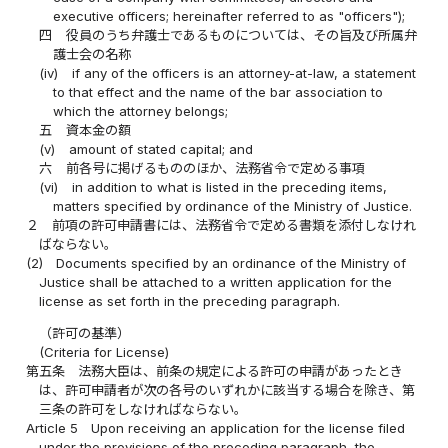
executive officers; hereinafter referred to as "officers");
四
役員のうち弁護士であるものについては、その旨及び所属弁
護士会の名称
(iv)
if any of the officers is an attorney-at-law, a statement
to that effect and the name of the bar association to
which the attorney belongs;
五
資本金の額
(v)
amount of stated capital; and
六
前各号に掲げるもののほか、法務省令で定める事項
(vi)
in addition to what is listed in the preceding items,
matters specified by ordinance of the Ministry of Justice.
２
前項の許可申請書には、法務省令で定める書類を添付しなけれ
ばならない。
(2)
Documents specified by an ordinance of the Ministry of
Justice shall be attached to a written application for the
license as set forth in the preceding paragraph.
（許可の基準）
(Criteria for License)
第五条
法務大臣は、前条の規定による許可の申請があったとき
は、許可申請者が次の各号のいずれかに該当する場合を除き、第
三条の許可をしなければならない。
Article 5
Upon receiving an application for the license filed
under the provisions of the preceding paragraph, the