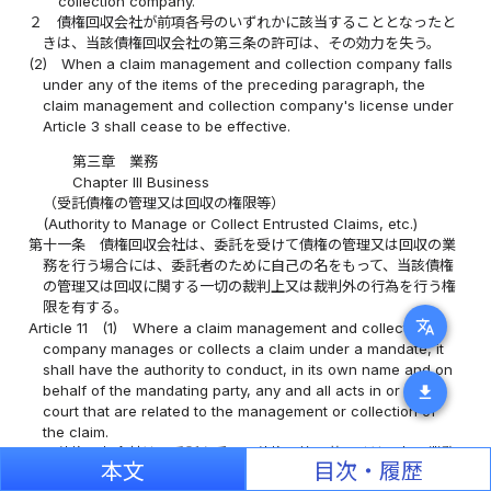
collection company.
２
債権回収会社が前項各号のいずれかに該当することとなったと
きは、当該債権回収会社の第三条の許可は、その効力を失う。
(2)
When a claim management and collection company falls
under any of the items of the preceding paragraph, the
claim management and collection company's license under
Article 3 shall cease to be effective.
第三章 業務
Chapter III Business
（受託債権の管理又は回収の権限等）
(Authority to Manage or Collect Entrusted Claims, etc.)
第十一条
債権回収会社は、委託を受けて債権の管理又は回収の業
務を行う場合には、委託者のために自己の名をもって、当該債権
の管理又は回収に関する一切の裁判上又は裁判外の行為を行う権
限を有する。
translate
Article 11
(1)
Where a claim management and collection
company manages or collects a claim under a mandate, it
shall have the authority to conduct, in its own name and on
behalf of the mandating party, any and all acts in or out of
download
court that are related to the management or collection of
the claim.
２
債権回収会社は、委託を受けて債権の管理若しくは回収の業務
本文
目次・履歴
を行い、又は譲り受けた債権の管理若しくは回収の業務を行う場