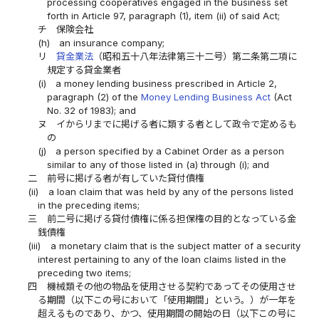
processing cooperatives engaged in the business set
forth in Article 97, paragraph (1), item (ii) of said Act;
チ
保険会社
(h)
an insurance company;
リ
貸金業法
（昭和五十八年法律第三十二号）第二条第二項に
規定する貸金業者
(i)
a money lending business prescribed in Article 2,
paragraph (2) of the
Money Lending Business Act
(Act
No. 32 of 1983); and
ヌ
イからリまでに掲げる者に類する者として政令で定めるも
の
(j)
a person specified by a Cabinet Order as a person
similar to any of those listed in (a) through (i); and
二
前号に掲げる者が有していた貸付債権
(ii)
a loan claim that was held by any of the persons listed
in the preceding items;
三
前二号に掲げる貸付債権に係る担保権の目的となっている金
銭債権
(iii)
a monetary claim that is the subject matter of a security
interest pertaining to any of the loan claims listed in the
preceding two items;
四
機械類その他の物品を使用させる契約であってその使用させ
る期間（以下この号において「使用期間」という。）が一年を
超えるものであり、かつ、使用期間の開始の日（以下この号に