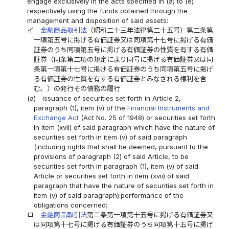
engage exclusively in the acts specified in (a) to (e)
respectively using the funds obtained through the
management and disposition of said assets:
イ
金融商品取引法
（昭和二十三年法律第二十五号）第二条第
一項第五号に掲げる有価証券又は同項第十七号に掲げる有価
証券のうち同項第五号に掲げる有価証券の性質を有する有価
証券（同条第二項の規定により同号に掲げる有価証券又は同
条第一項第十七号に掲げる有価証券のうち同項第五号に掲げ
る有価証券の性質を有する有価証券とみなされる権利を含
む。）の発行その債務の履行
(a)
issuance of securities set forth in Article 2,
paragraph (1), item (v) of the
Financial Instruments and
Exchange Act
(Act No. 25 of 1948) or securities set forth
in item (xvii) of said paragraph which have the nature of
securities set forth in item (v) of said paragraph
(including rights that shall be deemed, pursuant to the
provisions of paragraph (2) of said Article, to be
securities set forth in paragraph (1), item (v) of said
Article or securities set forth in item (xvii) of said
paragraph that have the nature of securities set forth in
item (v) of said paragraph):performance of the
obligations concerned;
ロ
金融商品取引法
第二条第一項第十五号に掲げる有価証券又
は同項第十七号に掲げる有価証券のうち同項第十五号に掲げ