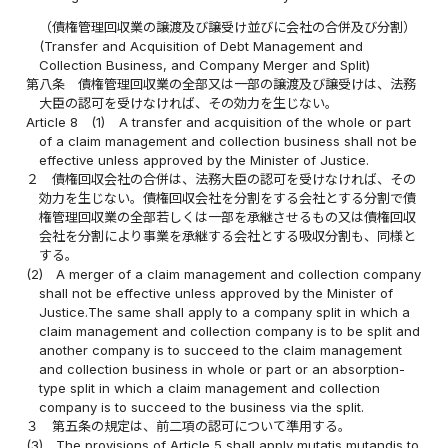
（債権管理回収業の譲渡及び譲受け並びに会社の合併及び分割）
(Transfer and Acquisition of Debt Management and
Collection Business, and Company Merger and Split)
第八条
債権管理回収業の全部又は一部の譲渡及び譲受けは、法務
大臣の認可を受けなければ、その効力を生じない。
Article 8
(1)
A transfer and acquisition of the whole or part
of a claim management and collection business shall not be
effective unless approved by the Minister of Justice.
２
債権回収会社の合併は、法務大臣の認可を受けなければ、その
効力を生じない。債権回収会社を分割をする会社とする分割で債
権管理回収業の全部若しくは一部を承継させるもの又は債権回収
会社を分割により事業を承継する会社とする吸収分割も、同様と
する。
(2)
A merger of a claim management and collection company
shall not be effective unless approved by the Minister of
Justice.The same shall apply to a company split in which a
claim management and collection company is to be split and
another company is to succeed to the claim management
and collection business in whole or part or an absorption-
type split in which a claim management and collection
company is to succeed to the business via the split.
３
第五条の規定は、前二項の認可について準用する。
(3)
The provisions of Article 5 shall apply mutatis mutandis to