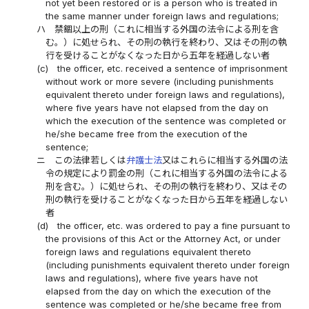
not yet been restored or is a person who is treated in
the same manner under foreign laws and regulations;
ハ
禁錮以上の刑（これに相当する外国の法令による刑を含
む。）に処せられ、その刑の執行を終わり、又はその刑の執
行を受けることがなくなった日から五年を経過しない者
(c)
the officer, etc. received a sentence of imprisonment
without work or more severe (including punishments
equivalent thereto under foreign laws and regulations),
where five years have not elapsed from the day on
which the execution of the sentence was completed or
he/she became free from the execution of the
sentence;
ニ
この法律若しくは
弁護士法
又はこれらに相当する外国の法
令の規定により罰金の刑（これに相当する外国の法令による
刑を含む。）に処せられ、その刑の執行を終わり、又はその
刑の執行を受けることがなくなった日から五年を経過しない
者
(d)
the officer, etc. was ordered to pay a fine pursuant to
the provisions of this Act or the Attorney Act, or under
foreign laws and regulations equivalent thereto
(including punishments equivalent thereto under foreign
laws and regulations), where five years have not
elapsed from the day on which the execution of the
sentence was completed or he/she became free from