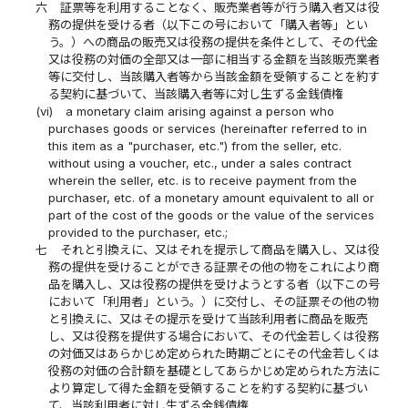
六
証票等を利用することなく、販売業者等が行う購入者又は役
務の提供を受ける者（以下この号において「購入者等」とい
う。）への商品の販売又は役務の提供を条件として、その代金
又は役務の対価の全部又は一部に相当する金額を当該販売業者
等に交付し、当該購入者等から当該金額を受領することを約す
る契約に基づいて、当該購入者等に対し生ずる金銭債権
(vi)
a monetary claim arising against a person who
purchases goods or services (hereinafter referred to in
this item as a "purchaser, etc.") from the seller, etc.
without using a voucher, etc., under a sales contract
wherein the seller, etc. is to receive payment from the
purchaser, etc. of a monetary amount equivalent to all or
part of the cost of the goods or the value of the services
provided to the purchaser, etc.;
七
それと引換えに、又はそれを提示して商品を購入し、又は役
務の提供を受けることができる証票その他の物をこれにより商
品を購入し、又は役務の提供を受けようとする者（以下この号
において「利用者」という。）に交付し、その証票その他の物
と引換えに、又はその提示を受けて当該利用者に商品を販売
し、又は役務を提供する場合において、その代金若しくは役務
の対価又はあらかじめ定められた時期ごとにその代金若しくは
役務の対価の合計額を基礎としてあらかじめ定められた方法に
より算定して得た金額を受領することを約する契約に基づい
て、当該利用者に対し生ずる金銭債権