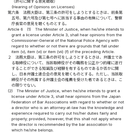
（許可に関する意見聴取）
(Hearing of Opinions on Licenses)
第六条
法務大臣は、第三条の許可をしようとするときは、前条第
五号、第六号及び第七号ヘに該当する事由の有無について、警察
庁長官の意見を聴くものとする。
Article 6
(1)
The Minister of Justice, when he/she intends to
grant a license under Article 3, shall hear opinions from the
Commissioner-General of the National Police Agency with
regard to whether or not there are grounds that fall under
item (v), item (vi) or item (vii) (f) of the preceding Article.
２
法務大臣は、第三条の許可をしようとするときは、弁護士であ
る取締役について、当該取締役がその職務を公正かつ的確に遂行
することができる知識及び経験を有するものであるか否かに関
し、日本弁護士連合会の意見を聴くものとする。ただし、当該取
締役がその所属する弁護士会の推薦を受けた者であるときは、こ
の限りでない。
(2)
The Minister of Justice, when he/she intends to grant a
license under Article 3, shall hear opinions from the Japan
Federation of Bar Associations with regard to whether or not
a director who is an attorney-at-law has the knowledge and
experience required to carry out his/her duties fairly and
properly; provided, however, that this shall not apply where
the director is recommended by the bar association to
which he/she belongs.