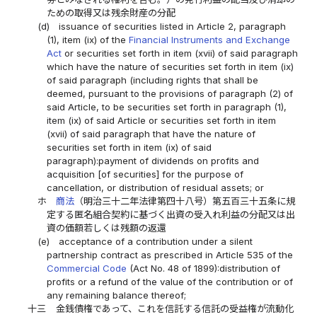
ための取得又は残余財産の分配
(d)
issuance of securities listed in Article 2, paragraph
(1), item (ix) of the
Financial Instruments and Exchange
Act
or securities set forth in item (xvii) of said paragraph
which have the nature of securities set forth in item (ix)
of said paragraph (including rights that shall be
deemed, pursuant to the provisions of paragraph (2) of
said Article, to be securities set forth in paragraph (1),
item (ix) of said Article or securities set forth in item
(xvii) of said paragraph that have the nature of
securities set forth in item (ix) of said
paragraph):payment of dividends on profits and
acquisition [of securities] for the purpose of
cancellation, or distribution of residual assets; or
ホ
商法
（明治三十二年法律第四十八号）第五百三十五条に規
定する匿名組合契約に基づく出資の受入れ利益の分配又は出
資の価額若しくは残額の返還
(e)
acceptance of a contribution under a silent
partnership contract as prescribed in Article 535 of the
Commercial Code
(Act No. 48 of 1899):distribution of
profits or a refund of the value of the contribution or of
any remaining balance thereof;
十三
金銭債権であって、これを信託する信託の受益権が流動化