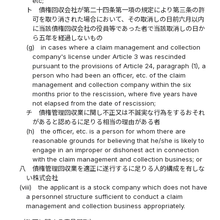
etc;
ト
債権回収会社が第二十四条第一項の規定により第三条の許
可を取り消された場合において、その取消しの日前六月以内
に当該債権回収会社の役員等であった者で当該取消しの日か
ら五年を経過しないもの
(g)
in cases where a claim management and collection
company's license under Article 3 was rescinded
pursuant to the provisions of Article 24, paragraph (1), a
person who had been an officer, etc. of the claim
management and collection company within the six
months prior to the rescission, where five years have
not elapsed from the date of rescission;
チ
債権管理回収業に関し不正又は不誠実な行為をするおそれ
があると認めるに足りる相当の理由がある者
(h)
the officer, etc. is a person for whom there are
reasonable grounds for believing that he/she is likely to
engage in an improper or dishonest act in connection
with the claim management and collection business; or
八
債権管理回収業を適正に遂行するに足りる人的構成を有しな
い株式会社
(viii)
the applicant is a stock company which does not have
a personnel structure sufficient to conduct a claim
management and collection business appropriately.