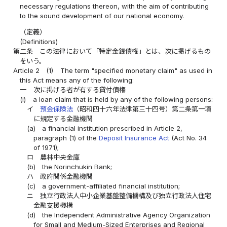
necessary regulations thereon, with the aim of contributing
to the sound development of our national economy.
（定義）
(Definitions)
第二条
この法律において「特定金銭債権」とは、次に掲げるもの
をいう。
Article 2
(1)
The term "specified monetary claim" as used in
this Act means any of the following:
一
次に掲げる者が有する貸付債権
(i)
a loan claim that is held by any of the following persons:
イ
預金保険法
（昭和四十六年法律第三十四号）第二条第一項
に規定する金融機関
(a)
a financial institution prescribed in Article 2,
paragraph (1) of the
Deposit Insurance Act
(Act No. 34
of 1971);
ロ
農林中央金庫
(b)
the Norinchukin Bank;
ハ
政府関係金融機関
(c)
a government-affiliated financial institution;
ニ
独立行政法人中小企業基盤整備機構及び独立行政法人住宅
金融支援機構
(d)
the Independent Administrative Agency Organization
for Small and Medium-Sized Enterprises and Regional