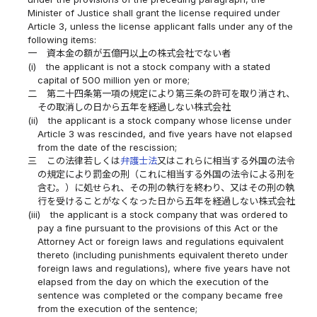
Minister of Justice shall grant the license required under
Article 3, unless the license applicant falls under any of the
following items:
一
資本金の額が五億円以上の株式会社でない者
(i)
the applicant is not a stock company with a stated
capital of 500 million yen or more;
二
第二十四条第一項の規定により第三条の許可を取り消され、
その取消しの日から五年を経過しない株式会社
(ii)
the applicant is a stock company whose license under
Article 3 was rescinded, and five years have not elapsed
from the date of the rescission;
三
この法律若しくは
弁護士法
又はこれらに相当する外国の法令
の規定により罰金の刑（これに相当する外国の法令による刑を
含む。）に処せられ、その刑の執行を終わり、又はその刑の執
行を受けることがなくなった日から五年を経過しない株式会社
(iii)
the applicant is a stock company that was ordered to
pay a fine pursuant to the provisions of this Act or the
Attorney Act or foreign laws and regulations equivalent
thereto (including punishments equivalent thereto under
foreign laws and regulations), where five years have not
elapsed from the day on which the execution of the
sentence was completed or the company became free
from the execution of the sentence;