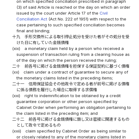
on which specified conciliation prescribed in paragraph
(3) of said Article is reached or the day on which an order
issued by the court under Article 17 of the
Civil
Conciliation Act
(Act No. 222 of 1951) with respect to the
case pertaining to such specified conciliation becomes
final and binding;
十九
手形交換所による取引停止処分を受けた者がその処分を受
けた日に有していた金銭債権
(xix)
a monetary claim held by a person who received a
suspension of transaction ruling from a clearing house as
of the day on which the person received the ruling;
二十
前各号に掲げる金銭債権を担保する保証契約に基づく債権
(xx)
claim under a contract of guarantee to secure any of
the monetary claims listed in the preceding items;
二十一
信用保証協会その他政令で定める者が前号に掲げる債権
に係る債務を履行した場合に取得する求償権
(xxi)
right to indemnification to be obtained by a credit
guarantee corporation or other person specified by
Cabinet Order when performing an obligation pertaining to
the claim listed in the preceding item; and
二十二
前各号に掲げる金銭債権に類し又は密接に関連するもの
として政令で定めるもの
(xxii)
claim specified by Cabinet Order as being similar to
or closely related to any of the monetary claims listed in