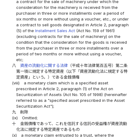
a contract for the sale of machinery under which the
consideration for the machinery is received from the
purchaser in three or more installments over a period of
six months or more without using a voucher, etc., or under
a contract to sell goods designated in Article 2, paragraph
(5) of the
Installment Sales Act
(Act No. 159 of 1961)
(excluding contracts for the sale of machinery) on the
condition that the consideration for the goods is received
from the purchaser in three or more installments over a
period of two months or more without using a voucher,
etc;
八
資産の流動化に関する法律
（平成十年法律第百五号）第二条
第一項に規定する特定資産（以下「資産流動化法に規定する特
定資産」という。）である金銭債権
(viii)
a monetary claim which is a specified asset
prescribed in Article 2, paragraph (1) of the Act on
Securitization of Assets (Act No. 105 of 1998) (hereinafter
referred to as a "specified asset prescribed in the Asset
Securitization Act");
九
削除
(ix)
Omitted;
十
金銭債権であって、これを信託する信託の受益権が資産流動
化法に規定する特定資産であるもの
(x)
a monetary claim entrusted to a trust, where the