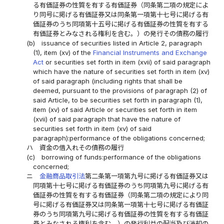
る有価証券の性質を有する有価証券（同条第二項の規定によ
り同号に掲げる有価証券又は同条第一項第十七号に掲げる有
価証券のうち同項第十五号に掲げる有価証券の性質を有する
有価証券とみなされる権利を含む。）の発行その債務の履行
(b)
issuance of securities listed in Article 2, paragraph
(1), item (xv) of the
Financial Instruments and Exchange
Act
or securities set forth in item (xvii) of said paragraph
which have the nature of securities set forth in item (xv)
of said paragraph (including rights that shall be
deemed, pursuant to the provisions of paragraph (2) of
said Article, to be securities set forth in paragraph (1),
item (xv) of said Article or securities set forth in item
(xvii) of said paragraph that have the nature of
securities set forth in item (xv) of said
paragraph):performance of the obligations concerned;
ハ
資金の借入れその債務の履行
(c)
borrowing of funds:performance of the obligations
concerned;
ニ
金融商品取引法
第二条第一項第九号に掲げる有価証券又は
同項第十七号に掲げる有価証券のうち同項第九号に掲げる有
価証券の性質を有する有価証券（同条第二項の規定により同
号に掲げる有価証券又は同条第一項第十七号に掲げる有価証
券のうち同項第九号に掲げる有価証券の性質を有する有価証
券とみなされる権利を含む。）の発行利益の配当及び消却の