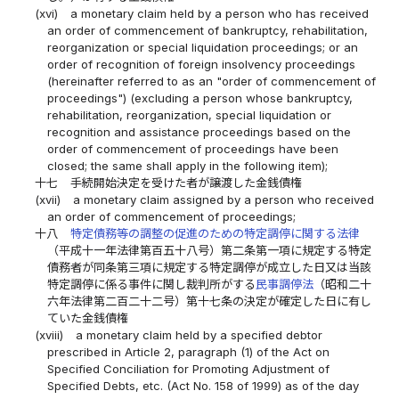
(xvi)
a monetary claim held by a person who has received
an order of commencement of bankruptcy, rehabilitation,
reorganization or special liquidation proceedings; or an
order of recognition of foreign insolvency proceedings
(hereinafter referred to as an "order of commencement of
proceedings") (excluding a person whose bankruptcy,
rehabilitation, reorganization, special liquidation or
recognition and assistance proceedings based on the
order of commencement of proceedings have been
closed; the same shall apply in the following item);
十七
手続開始決定を受けた者が譲渡した金銭債権
(xvii)
a monetary claim assigned by a person who received
an order of commencement of proceedings;
十八
特定債務等の調整の促進のための特定調停に関する法律
（平成十一年法律第百五十八号）第二条第一項に規定する特定
債務者が同条第三項に規定する特定調停が成立した日又は当該
特定調停に係る事件に関し裁判所がする
民事調停法
（昭和二十
六年法律第二百二十二号）第十七条の決定が確定した日に有し
ていた金銭債権
(xviii)
a monetary claim held by a specified debtor
prescribed in Article 2, paragraph (1) of the Act on
Specified Conciliation for Promoting Adjustment of
Specified Debts, etc. (Act No. 158 of 1999) as of the day