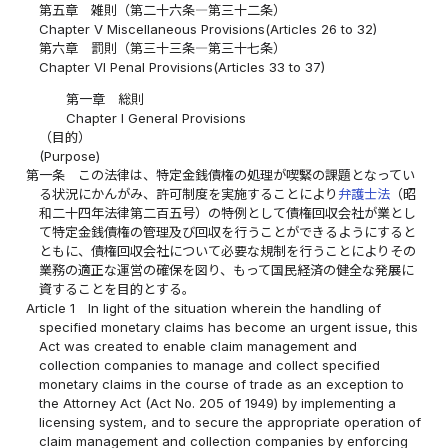
第五章 雑則（第二十六条―第三十二条）
Chapter V Miscellaneous Provisions(Articles 26 to 32)
第六章 罰則（第三十三条―第三十七条）
Chapter VI Penal Provisions(Articles 33 to 37)
第一章 総則
Chapter I General Provisions
（目的）
(Purpose)
第一条
この法律は、特定金銭債権の処理が喫緊の課題となってい
る状況にかんがみ、許可制度を実施することにより
弁護士法
（昭
和二十四年法律第二百五号）の特例として債権回収会社が業とし
て特定金銭債権の管理及び回収を行うことができるようにすると
ともに、債権回収会社について必要な規制を行うことによりその
業務の適正な運営の確保を図り、もって国民経済の健全な発展に
資することを目的とする。
Article 1
In light of the situation wherein the handling of
specified monetary claims has become an urgent issue, this
Act was created to enable claim management and
collection companies to manage and collect specified
monetary claims in the course of trade as an exception to
the Attorney Act (Act No. 205 of 1949) by implementing a
licensing system, and to secure the appropriate operation of
claim management and collection companies by enforcing