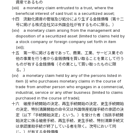
資産であるもの
(xiii)
a monetary claim entrusted to a trust, where the
beneficial interest of said trust is a securitized asset;
十四
流動化資産の管理及び処分により生ずる金銭債権（第十二
号に掲げる株式会社又は外国会社が有するものに限る。）
(xiv)
a monetary claim arising from the management and
disposition of a securitized asset (limited to claims held by
a stock company or foreign company set forth in item
(xii));
十五
第一号に掲げる者であって、商業、工業、サービス業その
他の事業を行う者から金銭債権を買い取ることを業として行う
ものが有する金銭債権（その業として買い取ったものに限
る。）
(xv)
a monetary claim held by any of the persons listed in
item (i) who purchases monetary claims in the course of
trade from another person who engages in a commercial,
industrial, service or any other business (limited to claims
purchased in the course of trade);
十六
破産手続開始の決定、再生手続開始の決定、更生手続開始
の決定、特別清算開始の命令又は外国倒産処理手続の承認の決
定（以下「手続開始決定」という。）を受けた者（当該手続開
始決定に係る破産手続、再生手続、更生手続、特別清算手続又
は承認援助手続が終了している者を除く。次号において同
じ。）が有する金銭債権