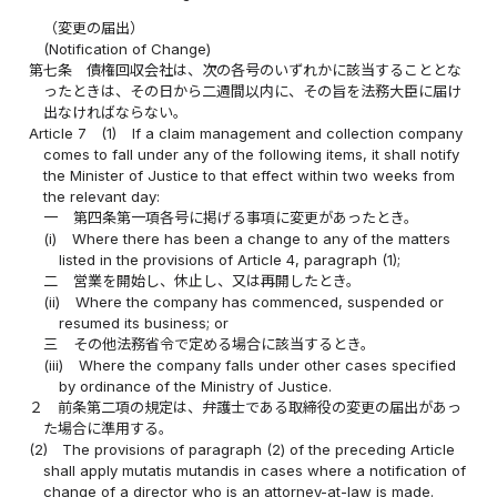
（変更の届出）
(Notification of Change)
第七条
債権回収会社は、次の各号のいずれかに該当することとな
ったときは、その日から二週間以内に、その旨を法務大臣に届け
出なければならない。
Article 7
(1)
If a claim management and collection company
comes to fall under any of the following items, it shall notify
the Minister of Justice to that effect within two weeks from
the relevant day:
一
第四条第一項各号に掲げる事項に変更があったとき。
(i)
Where there has been a change to any of the matters
listed in the provisions of Article 4, paragraph (1);
二
営業を開始し、休止し、又は再開したとき。
(ii)
Where the company has commenced, suspended or
resumed its business; or
三
その他法務省令で定める場合に該当するとき。
(iii)
Where the company falls under other cases specified
by ordinance of the Ministry of Justice.
２
前条第二項の規定は、弁護士である取締役の変更の届出があっ
た場合に準用する。
(2)
The provisions of paragraph (2) of the preceding Article
shall apply mutatis mutandis in cases where a notification of
change of a director who is an attorney-at-law is made.