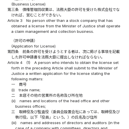
(Business License)
第三条
債権管理回収業は、法務大臣の許可を受けた株式会社でな
ければ、営むことができない。
Article 3
No person other than a stock company that has
obtained a license from the Minister of Justice shall operate
a claim management and collection business.
（許可の申請）
(Application for License)
第四条
前条の許可を受けようとする者は、次に掲げる事項を記載
した許可申請書を法務大臣に提出しなければならない。
Article 4
(1)
A person who intends to obtain the license set
forth in the preceding Article shall submit to the Minister of
Justice a written application for the license stating the
following matters:
一
商号
(i)
trade name;
二
本店その他の営業所の名称及び所在地
(ii)
names and locations of the head office and other
business offices;
三
取締役及び監査役（委員会設置会社にあっては、取締役及び
執行役。以下「役員」という。）の氏名及び住所
(iii)
names and addresses of directors and auditors (in the
case of a company with committees, directors and