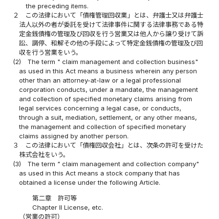
the preceding items.
２
この法律において「債権管理回収業」とは、弁護士又は弁護士
法人以外の者が委託を受けて法律事件に関する法律事務である特
定金銭債権の管理及び回収を行う営業又は他人から譲り受けて訴
訟、調停、和解その他の手段によって特定金銭債権の管理及び回
収を行う営業をいう。
(2)
The term " claim management and collection business"
as used in this Act means a business wherein any person
other than an attorney-at-law or a legal professional
corporation conducts, under a mandate, the management
and collection of specified monetary claims arising from
legal services concerning a legal case, or conducts,
through a suit, mediation, settlement, or any other means,
the management and collection of specified monetary
claims assigned by another person.
３
この法律において「債権回収会社」とは、次条の許可を受けた
株式会社をいう。
(3)
The term " claim management and collection company"
as used in this Act means a stock company that has
obtained a license under the following Article.
第二章 許可等
Chapter II License, etc.
（営業の許可）