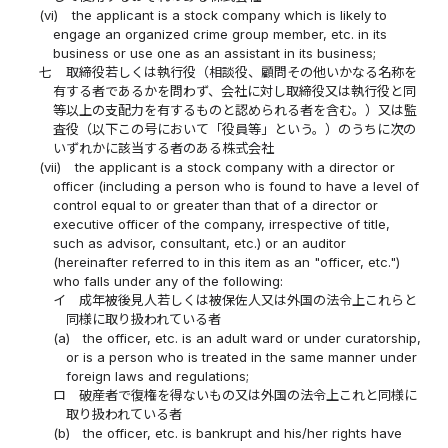
(vi)
the applicant is a stock company which is likely to
engage an organized crime group member, etc. in its
business or use one as an assistant in its business;
七
取締役若しくは執行役（相談役、顧問その他いかなる名称を
有する者であるかを問わず、会社に対し取締役又は執行役と同
等以上の支配力を有するものと認められる者を含む。）又は監
査役（以下この号において「役員等」という。）のうちに次の
いずれかに該当する者のある株式会社
(vii)
the applicant is a stock company with a director or
officer (including a person who is found to have a level of
control equal to or greater than that of a director or
executive officer of the company, irrespective of title,
such as advisor, consultant, etc.) or an auditor
(hereinafter referred to in this item as an "officer, etc.")
who falls under any of the following:
イ
成年被後見人若しくは被保佐人又は外国の法令上これらと
同様に取り扱われている者
(a)
the officer, etc. is an adult ward or under curatorship,
or is a person who is treated in the same manner under
foreign laws and regulations;
ロ
破産者で復権を得ないもの又は外国の法令上これと同様に
取り扱われている者
(b)
the officer, etc. is bankrupt and his/her rights have