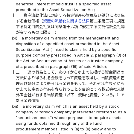
beneficial interest of said trust is a specified asset
prescribed in the Asset Securitization Act;
十一
資産流動化法に規定する特定資産の管理及び処分により生
ずる金銭債権（
資産の流動化に関する法律
第二条第三項に規定
する特定目的会社又は同条第十六項に規定する受託信託会社等
が有するものに限る。）
(xi)
a monetary claim arising from the management and
disposition of a specified asset prescribed in the Asset
Securitization Act (limited to claims held by a specific
purpose company prescribed in Article 2, paragraph (3) of
the Act on Securitization of Assets or a trustee company,
etc. prescribed in paragraph (16) of said Article);
十二
一連の行為として、次のイからホまでに掲げる資金調達の
方法により得られる金銭をもって資産を取得し、当該資産の管
理及び処分により得られる金銭をもって、それぞれ当該イから
ホまでに定める行為を専ら行うことを目的とする株式会社又は
外国会社が有する当該資産（以下「流動化資産」という。）で
ある金銭債権
(xii)
a monetary claim which is an asset held by a stock
company or foreign company (hereinafter referred to as a
"securitized asset") whose purpose is to acquire assets
using funds obtained through any of the fund
procurement methods listed in (a) to (e) below and to