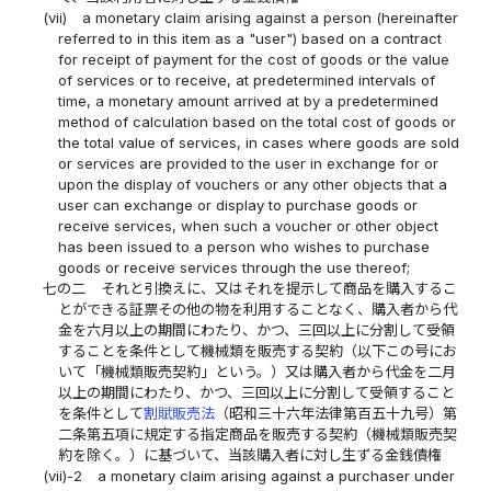
(vii)
a monetary claim arising against a person (hereinafter
referred to in this item as a "user") based on a contract
for receipt of payment for the cost of goods or the value
of services or to receive, at predetermined intervals of
time, a monetary amount arrived at by a predetermined
method of calculation based on the total cost of goods or
the total value of services, in cases where goods are sold
or services are provided to the user in exchange for or
upon the display of vouchers or any other objects that a
user can exchange or display to purchase goods or
receive services, when such a voucher or other object
has been issued to a person who wishes to purchase
goods or receive services through the use thereof;
七の二
それと引換えに、又はそれを提示して商品を購入するこ
とができる証票その他の物を利用することなく、購入者から代
金を六月以上の期間にわたり、かつ、三回以上に分割して受領
することを条件として機械類を販売する契約（以下この号にお
いて「機械類販売契約」という。）又は購入者から代金を二月
以上の期間にわたり、かつ、三回以上に分割して受領すること
を条件として
割賦販売法
（昭和三十六年法律第百五十九号）第
二条第五項に規定する指定商品を販売する契約（機械類販売契
約を除く。）に基づいて、当該購入者に対し生ずる金銭債権
(vii)-2
a monetary claim arising against a purchaser under