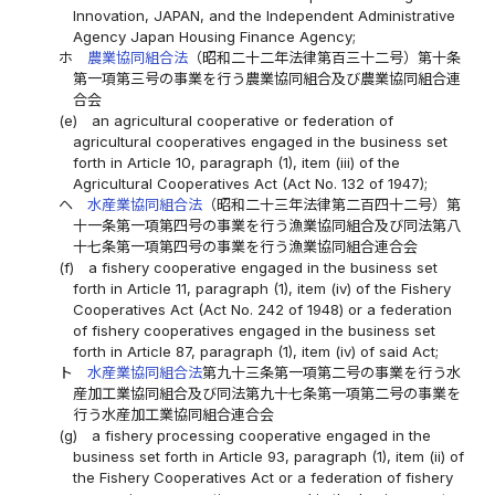
Innovation, JAPAN, and the Independent Administrative
Agency Japan Housing Finance Agency;
ホ
農業協同組合法
（昭和二十二年法律第百三十二号）第十条
第一項第三号の事業を行う農業協同組合及び農業協同組合連
合会
(e)
an agricultural cooperative or federation of
agricultural cooperatives engaged in the business set
forth in Article 10, paragraph (1), item (iii) of the
Agricultural Cooperatives Act (Act No. 132 of 1947);
ヘ
水産業協同組合法
（昭和二十三年法律第二百四十二号）第
十一条第一項第四号の事業を行う漁業協同組合及び同法第八
十七条第一項第四号の事業を行う漁業協同組合連合会
(f)
a fishery cooperative engaged in the business set
forth in Article 11, paragraph (1), item (iv) of the Fishery
Cooperatives Act (Act No. 242 of 1948) or a federation
of fishery cooperatives engaged in the business set
forth in Article 87, paragraph (1), item (iv) of said Act;
ト
水産業協同組合法
第九十三条第一項第二号の事業を行う水
産加工業協同組合及び同法第九十七条第一項第二号の事業を
行う水産加工業協同組合連合会
(g)
a fishery processing cooperative engaged in the
business set forth in Article 93, paragraph (1), item (ii) of
the Fishery Cooperatives Act or a federation of fishery