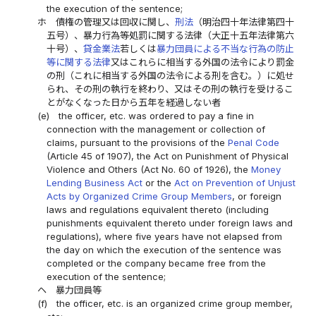
the execution of the sentence;
ホ
債権の管理又は回収に関し、
刑法
（明治四十年法律第四十
五号）、暴力行為等処罰に関する法律（大正十五年法律第六
十号）、
貸金業法
若しくは
暴力団員による不当な行為の防止
等に関する法律
又はこれらに相当する外国の法令により罰金
の刑（これに相当する外国の法令による刑を含む。）に処せ
られ、その刑の執行を終わり、又はその刑の執行を受けるこ
とがなくなった日から五年を経過しない者
(e)
the officer, etc. was ordered to pay a fine in
connection with the management or collection of
claims, pursuant to the provisions of the
Penal Code
(Article 45 of 1907), the Act on Punishment of Physical
Violence and Others (Act No. 60 of 1926), the
Money
Lending Business Act
or the
Act on Prevention of Unjust
Acts by Organized Crime Group Members
, or foreign
laws and regulations equivalent thereto (including
punishments equivalent thereto under foreign laws and
regulations), where five years have not elapsed from
the day on which the execution of the sentence was
completed or the company became free from the
execution of the sentence;
ヘ
暴力団員等
(f)
the officer, etc. is an organized crime group member,