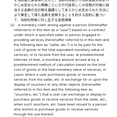
かじめ定められた時期ごとにその代金若しくは役務の対価に相
当する金額の合計額を基礎としてあらかじめ定められた方法に
より算定して得た金額を受領することを約する契約に基づい
て、当該利用者に対し生ずる金銭債権
(v)
a monetary claim arising against a person (hereinafter
referred to in this item as a "user") based on a contract
under which a specified seller or person engaged in
providing services (hereinafter referred to in this item and
the following item as "seller, etc.") is to be paid for the
cost of goods or the total equivalent monetary value of
services, or to receive from the user, at predetermined
intervals of time, a monetary amount arrived at by a
predetermined method of calculation based on the total
cost of goods or the total monetary value of services, in
cases where a user purchases goods or receives
services from the seller, etc. in exchange for or upon the
display of vouchers or any other objects (hereinafter
referred to in this item and the following item as
"vouchers, etc.") that a user can exchange or display to
purchase goods or receive services from the seller, etc.,
when such vouchers, etc. have been issued to a person
who wishes to purchase goods or receive services
through the use thereof;