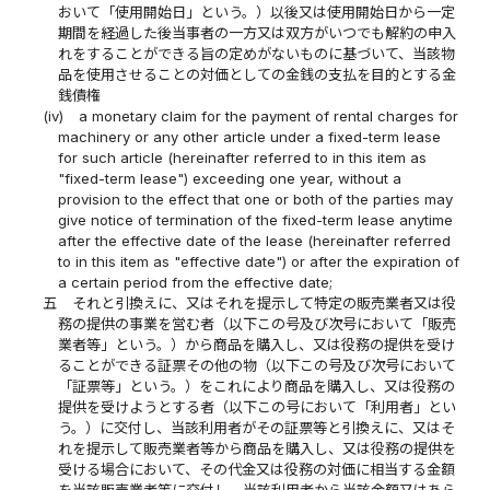
おいて「使用開始日」という。）以後又は使用開始日から一定
期間を経過した後当事者の一方又は双方がいつでも解約の申入
れをすることができる旨の定めがないものに基づいて、当該物
品を使用させることの対価としての金銭の支払を目的とする金
銭債権
(iv)
a monetary claim for the payment of rental charges for
machinery or any other article under a fixed-term lease
for such article (hereinafter referred to in this item as
"fixed-term lease") exceeding one year, without a
provision to the effect that one or both of the parties may
give notice of termination of the fixed-term lease anytime
after the effective date of the lease (hereinafter referred
to in this item as "effective date") or after the expiration of
a certain period from the effective date;
五
それと引換えに、又はそれを提示して特定の販売業者又は役
務の提供の事業を営む者（以下この号及び次号において「販売
業者等」という。）から商品を購入し、又は役務の提供を受け
ることができる証票その他の物（以下この号及び次号において
「証票等」という。）をこれにより商品を購入し、又は役務の
提供を受けようとする者（以下この号において「利用者」とい
う。）に交付し、当該利用者がその証票等と引換えに、又はそ
れを提示して販売業者等から商品を購入し、又は役務の提供を
受ける場合において、その代金又は役務の対価に相当する金額
を当該販売業者等に交付し、当該利用者から当該金額又はあら