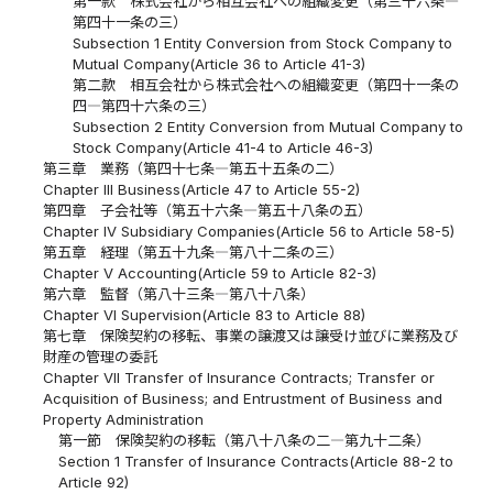
第一款 株式会社から相互会社への組織変更（第三十六条―
第四十一条の三）
Subsection 1 Entity Conversion from Stock Company to
Mutual Company(Article 36 to Article 41-3)
第二款 相互会社から株式会社への組織変更（第四十一条の
四―第四十六条の三）
Subsection 2 Entity Conversion from Mutual Company to
Stock Company(Article 41-4 to Article 46-3)
第三章 業務（第四十七条―第五十五条の二）
Chapter III Business(Article 47 to Article 55-2)
第四章 子会社等（第五十六条―第五十八条の五）
Chapter IV Subsidiary Companies(Article 56 to Article 58-5)
第五章 経理（第五十九条―第八十二条の三）
Chapter V Accounting(Article 59 to Article 82-3)
第六章 監督（第八十三条―第八十八条）
Chapter VI Supervision(Article 83 to Article 88)
第七章 保険契約の移転、事業の譲渡又は譲受け並びに業務及び
財産の管理の委託
Chapter VII Transfer of Insurance Contracts; Transfer or
Acquisition of Business; and Entrustment of Business and
Property Administration
第一節 保険契約の移転（第八十八条の二―第九十二条）
Section 1 Transfer of Insurance Contracts(Article 88-2 to
Article 92)