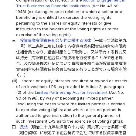
Trust Business by Financial Institutions
(Act No. 43 of
1943) (excluding those in relation to which a settlor or a
beneficiary is entitled to exercise the voting rights
pertaining to the shares or equity interests or give
instruction to the holders of the voting rights as to the
exercise of the voting rights);
三
投資事業有限責任組合契約に関する法律
（平成十年法律第九
十号）第二条第二項に規定する投資事業有限責任組合の有限責
任組合員となり、組合財産として取得し、又は所有する株式又
は持分（有限責任組合員が議決権を行使することができる場
合、及び議決権の行使について有限責任組合員が投資事業有限
責任組合の無限責任組合員に指図を行うことができる場合を除
く。）
(iii)
shares or equity interests acquired or owned as assets
of an Investment LPS as provided in Article 2, paragraph
(2) of the
Limited Partnership Act for Investment
(Act No.
90 of 1998), by way of becoming its limited partner
(excluding the cases where the limited partner is entitled
to exercise voting rights; and where a limited partner is
authorized to give instruction to the general partner of
such Investment LPS as to the exercise of voting rights);
四
民法
（明治二十九年法律第八十九号）第六百六十七条第一項
（組合契約）に規定する組合契約で会社に対する投資事業を営