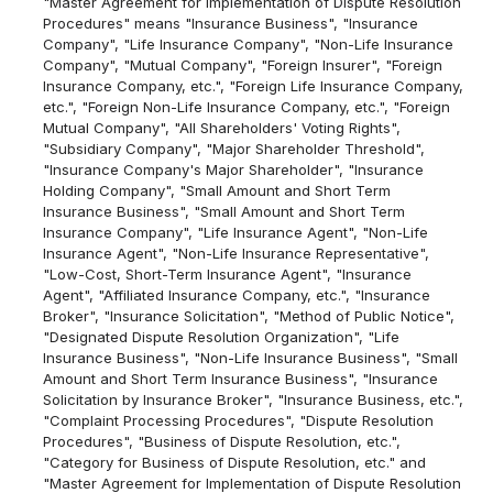
"Master Agreement for Implementation of Dispute Resolution
Procedures" means "Insurance Business", "Insurance
Company", "Life Insurance Company", "Non-Life Insurance
Company", "Mutual Company", "Foreign Insurer", "Foreign
Insurance Company, etc.", "Foreign Life Insurance Company,
etc.", "Foreign Non-Life Insurance Company, etc.", "Foreign
Mutual Company", "All Shareholders' Voting Rights",
"Subsidiary Company", "Major Shareholder Threshold",
"Insurance Company's Major Shareholder", "Insurance
Holding Company", "Small Amount and Short Term
Insurance Business", "Small Amount and Short Term
Insurance Company", "Life Insurance Agent", "Non-Life
Insurance Agent", "Non-Life Insurance Representative",
"Low-Cost, Short-Term Insurance Agent", "Insurance
Agent", "Affiliated Insurance Company, etc.", "Insurance
Broker", "Insurance Solicitation", "Method of Public Notice",
"Designated Dispute Resolution Organization", "Life
Insurance Business", "Non-Life Insurance Business", "Small
Amount and Short Term Insurance Business", "Insurance
Solicitation by Insurance Broker", "Insurance Business, etc.",
"Complaint Processing Procedures", "Dispute Resolution
Procedures", "Business of Dispute Resolution, etc.",
"Category for Business of Dispute Resolution, etc." and
"Master Agreement for Implementation of Dispute Resolution