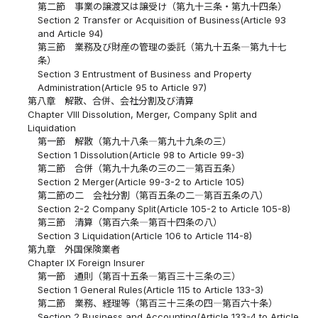
第二節 事業の譲渡又は譲受け（第九十三条・第九十四条）
Section 2 Transfer or Acquisition of Business(Article 93
and Article 94)
第三節 業務及び財産の管理の委託（第九十五条―第九十七
条）
Section 3 Entrustment of Business and Property
Administration(Article 95 to Article 97)
第八章 解散、合併、会社分割及び清算
Chapter VIII Dissolution, Merger, Company Split and
Liquidation
第一節 解散（第九十八条―第九十九条の三）
Section 1 Dissolution(Article 98 to Article 99-3)
第二節 合併（第九十九条の三の二―第百五条）
Section 2 Merger(Article 99-3-2 to Article 105)
第二節の二 会社分割（第百五条の二―第百五条の八）
Section 2-2 Company Split(Article 105-2 to Article 105-8)
第三節 清算（第百六条―第百十四条の八）
Section 3 Liquidation(Article 106 to Article 114-8)
第九章 外国保険業者
Chapter IX Foreign Insurer
第一節 通則（第百十五条―第百三十三条の三）
Section 1 General Rules(Article 115 to Article 133-3)
第二節 業務、経理等（第百三十三条の四―第百六十条）
Section 2 Business and Accounting(Article 133-4 to Article