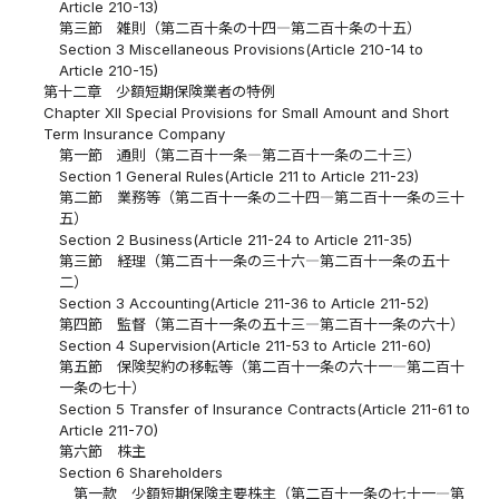
Article 210-13)
第三節 雑則（第二百十条の十四―第二百十条の十五）
Section 3 Miscellaneous Provisions(Article 210-14 to
Article 210-15)
第十二章 少額短期保険業者の特例
Chapter XII Special Provisions for Small Amount and Short
Term Insurance Company
第一節 通則（第二百十一条―第二百十一条の二十三）
Section 1 General Rules(Article 211 to Article 211-23)
第二節 業務等（第二百十一条の二十四―第二百十一条の三十
五）
Section 2 Business(Article 211-24 to Article 211-35)
第三節 経理（第二百十一条の三十六―第二百十一条の五十
二）
Section 3 Accounting(Article 211-36 to Article 211-52)
第四節 監督（第二百十一条の五十三―第二百十一条の六十）
Section 4 Supervision(Article 211-53 to Article 211-60)
第五節 保険契約の移転等（第二百十一条の六十一―第二百十
一条の七十）
Section 5 Transfer of Insurance Contracts(Article 211-61 to
Article 211-70)
第六節 株主
Section 6 Shareholders
第一款 少額短期保険主要株主（第二百十一条の七十一―第