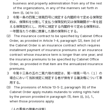
business and property administration from any of the rest
of the organizations, in any of the manners set forth in
item (i), (a) to (c).
２
令第一条の四第二項第四号に規定する内閣府令で定める保険契
約は、保険料を分割して支払う保険契約又は保険期間が一年を超
える保険契約とし、同号に規定する内閣府令で定める保険料は、
一年間当たりの額に換算した額の保険料とする。
(2)
The insurance contract to be specified by Cabinet Office
Order, as provided in Article 1-4, paragraph (2), item (iv) of
the Cabinet Order is an insurance contract which requires
installment payment of insurance premiums or an insurance
contract whose insurance term is longer than one year; and
the insurance premiums to be specified by Cabinet Office
Order, as provided in that item are the annualized insurance
premiums.
３
令第十三条の五の二第六項の規定は、第一項第一号ハ（１）の
場合において当該規定に規定する者が保有する議決権について準
用する。
(3)
The provisions of Article 13-5-2, paragraph (6) of the
Cabinet Order apply mutatis mutandis to voting rights held
by the person provided in paragraph (1), item (i), (c), 1.,
when those provisions apply.
（人の重度の障害の状態）