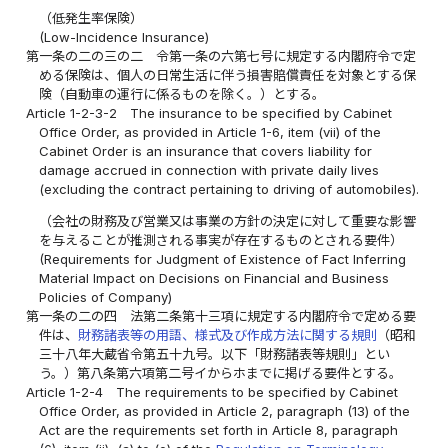
（低発生率保険）
(Low-Incidence Insurance)
第一条の二の三の二
令第一条の六第七号に規定する内閣府令で定
める保険は、個人の日常生活に伴う損害賠償責任を対象とする保
険（自動車の運行に係るものを除く。）とする。
Article 1-2-3-2
The insurance to be specified by Cabinet
Office Order, as provided in Article 1-6, item (vii) of the
Cabinet Order is an insurance that covers liability for
damage accrued in connection with private daily lives
(excluding the contract pertaining to driving of automobiles).
（会社の財務及び営業又は事業の方針の決定に対して重要な影響
を与えることが推測される事実が存在するものとされる要件）
(Requirements for Judgment of Existence of Fact Inferring
Material Impact on Decisions on Financial and Business
Policies of Company)
第一条の二の四
法第二条第十三項に規定する内閣府令で定める要
件は、
財務諸表等の用語、様式及び作成方法に関する規則
（昭和
三十八年大蔵省令第五十九号。以下「財務諸表等規則」とい
う。）第八条第六項第二号イからホまでに掲げる要件とする。
Article 1-2-4
The requirements to be specified by Cabinet
Office Order, as provided in Article 2, paragraph (13) of the
Act are the requirements set forth in Article 8, paragraph