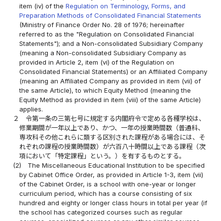
item (iv) of the
Regulation on Terminology, Forms, and
Preparation Methods of Consolidated Financial Statements
(Ministry of Finance Order No. 28 of 1976; hereinafter
referred to as the "Regulation on Consolidated Financial
Statements"); and a Non-consolidated Subsidiary Company
(meaning a Non-consolidated Subsidiary Company as
provided in Article 2, item (vi) of the Regulation on
Consolidated Financial Statements) or an Affiliated Company
(meaning an Affiliated Company as provided in item (vii) of
the same Article), to which Equity Method (meaning the
Equity Method as provided in item (viii) of the same Article)
applies.
２
令第一条の三第七号に規定する内閣府令で定める各種学校は、
修業期間が一年以上であり、かつ、一年の授業時間数（普通科、
専攻科その他これらに類する区別された課程がある場合には、そ
れぞれの課程の授業時間数）が六百八十時間以上である課程（次
項において「特定課程」という。）を有するものとする。
(2)
The Miscellaneous Educational Institution to be specified
by Cabinet Office Order, as provided in Article 1-3, item (vii)
of the Cabinet Order, is a school with one-year or longer
curriculum period, which has a course consisting of six
hundred and eighty or longer class hours in total per year (if
the school has categorized courses such as regular