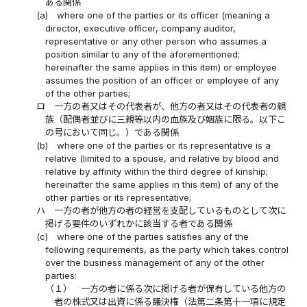
ある関係
(a)
where one of the parties or its officer (meaning a
director, executive officer, company auditor,
representative or any other person who assumes a
position similar to any of the aforementioned;
hereinafter the same applies in this item) or employee
assumes the position of an officer or employee of any
of the other parties;
ロ
一方の者又はその代表者が、他方の者又はその代表者の親
族（配偶者並びに三親等以内の血族及び姻族に限る。以下こ
の号において同じ。）である関係
(b)
where one of the parties or its representative is a
relative (limited to a spouse, and relative by blood and
relative by affinity within the third degree of kinship;
hereinafter the same applies in this item) of any of the
other parties or its representative;
ハ
一方の者が他方の者の経営を支配しているものとして次に
掲げる要件のいずれかに該当する者である関係
(c)
where one of the parties satisfies any of the
following requirements, as the party which takes control
over the business management of any of the other
parties:
（１）
一方の者に係る次に掲げる者が保有している他方の
者の株式又は出資に係る議決権（法第二条第十一項に規定