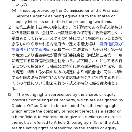
たもの
(v)
those approved by the Commissioner of the Financial
Services Agency as being equivalent to the shares or
equity interests set forth in the preceding two items.
２
法第二条第十五項の規定により、信託財産である株式又は持分
に係る議決権で、会社又は当該議決権の保有者が委託者若しくは
受益者として行使し、又はその行使について指図を行うことがで
きるものから除かれる内閣府令で定める議決権は、
投資信託及び
投資法人に関する法律
（昭和二十六年法律第百九十八号）第十条
の規定により当該会社が投資信託委託会社（同法第二条第十一項
に規定する投資信託委託会社をいう。以下同じ。）としてその行
使について指図を行う株式又は持分に係る議決権及び同法第十条
の規定に相当する外国の法令の規定により当該会社が同法に相当
する外国の法令の規定により投資信託委託会社に相当する者とし
てその行使について指図を行う株式又は持分に係る議決権とす
る。
(2)
The voting rights represented by the shares or equity
interests comprising trust property, which are designated by
Cabinet Office Order to be excluded from the voting rights
which entitle the company or holder thereof, as a settlor or
a beneficiary, to exercise or to give instruction on exercise
thereof, as referred to Article 2, paragraph (15) of the Act,
are the voting rights represented by the shares or equity