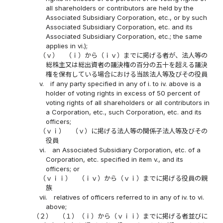
all shareholders or contributors are held by the
Associated Subsidiary Corporation, etc., or by such
Associated Subsidiary Corporation, etc. and its
Associated Subsidiary Corporation, etc.; the same
applies in vi.);
（ｖ）
（ｉ）から（ｉｖ）までに掲げる者が、法人等の
総株主又は総出資者の議決権の百分の五十を超える議決
権を保有している場合における当該法人等及びその役員
v.
if any party specified in any of i. to iv. above is a
holder of voting rights in excess of 50 percent of
voting rights of all shareholders or all contributors in
a Corporation, etc., such Corporation, etc. and its
officers;
（ｖｉ）
（ｖ）に掲げる法人等の関係子法人等及びその
役員
vi.
an Associated Subsidiary Corporation, etc. of a
Corporation, etc. specified in item v., and its
officers; or
（ｖｉｉ）
（ｉｖ）から（ｖｉ）までに掲げる役員の親
族
vii.
relatives of officers referred to in any of iv. to vi.
above;
（２）
（１）（ｉ）から（ｖｉｉ）までに掲げる者並びに