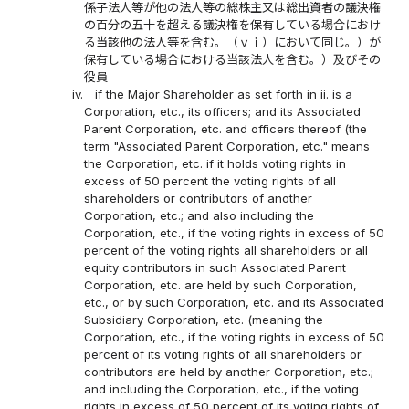
係子法人等が他の法人等の総株主又は総出資者の議決権
の百分の五十を超える議決権を保有している場合におけ
る当該他の法人等を含む。（ｖｉ）において同じ。）が
保有している場合における当該法人を含む。）及びその
役員
iv.
if the Major Shareholder as set forth in ii. is a
Corporation, etc., its officers; and its Associated
Parent Corporation, etc. and officers thereof (the
term "Associated Parent Corporation, etc." means
the Corporation, etc. if it holds voting rights in
excess of 50 percent the voting rights of all
shareholders or contributors of another
Corporation, etc.; and also including the
Corporation, etc., if the voting rights in excess of 50
percent of the voting rights all shareholders or all
equity contributors in such Associated Parent
Corporation, etc. are held by such Corporation,
etc., or by such Corporation, etc. and its Associated
Subsidiary Corporation, etc. (meaning the
Corporation, etc., if the voting rights in excess of 50
percent of its voting rights of all shareholders or
contributors are held by another Corporation, etc.;
and including the Corporation, etc., if the voting
rights in excess of 50 percent of its voting rights of