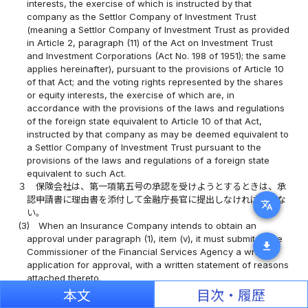
interests, the exercise of which is instructed by that
company as the Settlor Company of Investment Trust
(meaning a Settlor Company of Investment Trust as provided
in Article 2, paragraph (11) of the Act on Investment Trust
and Investment Corporations (Act No. 198 of 1951); the same
applies hereinafter), pursuant to the provisions of Article 10
of that Act; and the voting rights represented by the shares
or equity interests, the exercise of which are, in
accordance with the provisions of the laws and regulations
of the foreign state equivalent to Article 10 of that Act,
instructed by that company as may be deemed equivalent to
a Settlor Company of Investment Trust pursuant to the
provisions of the laws and regulations of a foreign state
equivalent to such Act.
３
保険会社は、第一項第五号の承認を受けようとするときは、承
認申請書に理由書を添付して金融庁長官に提出しなければならな
translate
い。
(3)
When an Insurance Company intends to obtain an
approval under paragraph (1), item (v), it must submit to the
download
Commissioner of the Financial Services Agency a written
application for approval, with a written statement of reasons
attached thereto.
４
金融庁長官は、前項の規定による承認の申請があったときは、
本文
目次・履歴
当該申請に係る株式又は持分について、当該申請をした保険会社