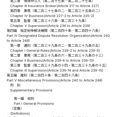
第三章 保険仲立人（第二百十七条―第二百二十七条）
Chapter III Insurance Broker(Article 217 to Article 227)
第四章 業務（第二百二十七条の二―第二百三十五条の二）
Chapter IV Business(Article 227-2 to Article 235-2)
第五章 監督（第二百三十六条―第二百三十九条）
Chapter V Supervision(Article 236 to Article 239)
第四編 指定紛争解決機関（第二百四十条―第二百四十八条）
Part IV Designated Dispute Resolution Organization(Article 240
to Article 248)
第一章 通則（第二百三十九条の二―第二百三十九条の五）
Chapter I General Rules(Article 239-2 to Article 239-5)
第二章 業務（第二百三十九条の六―第二百三十九条の十三）
Chapter II Business(Article 239-6 to Article 239-13)
第三章 監督（第二百三十九条の十四・第二百三十九条の十五）
Chapter III Supervision(Article 239-14 and Article 239-15)
第五編 雑則（第二百四十条―第二百四十八条）
Part V Miscellaneous Provisions(Article 240 to Article 248)
附 則
Supplementary Provisions
第一編 総則
Part I General Provisions
（定義）
(Definitions)