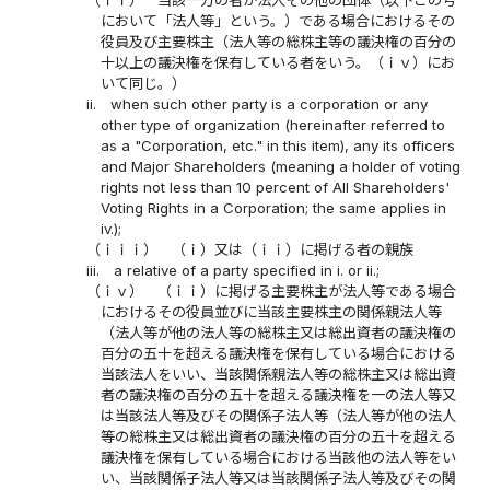
（ｉｉ）
当該一方の者が法人その他の団体（以下この号
において「法人等」という。）である場合におけるその
役員及び主要株主（法人等の総株主等の議決権の百分の
十以上の議決権を保有している者をいう。（ｉｖ）にお
いて同じ。）
ii.
when such other party is a corporation or any
other type of organization (hereinafter referred to
as a "Corporation, etc." in this item), any its officers
and Major Shareholders (meaning a holder of voting
rights not less than 10 percent of All Shareholders'
Voting Rights in a Corporation; the same applies in
iv.);
（ｉｉｉ）
（ｉ）又は（ｉｉ）に掲げる者の親族
iii.
a relative of a party specified in i. or ii.;
（ｉｖ）
（ｉｉ）に掲げる主要株主が法人等である場合
におけるその役員並びに当該主要株主の関係親法人等
（法人等が他の法人等の総株主又は総出資者の議決権の
百分の五十を超える議決権を保有している場合における
当該法人をいい、当該関係親法人等の総株主又は総出資
者の議決権の百分の五十を超える議決権を一の法人等又
は当該法人等及びその関係子法人等（法人等が他の法人
等の総株主又は総出資者の議決権の百分の五十を超える
議決権を保有している場合における当該他の法人等をい
い、当該関係子法人等又は当該関係子法人等及びその関