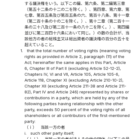
する議決権をいう。以下この編、第六条、第二編第三章
（第五十二条の十二の二を除く。）、第四章、第六章、第
七章、第百五条及び第百五条の六、第百十八条、第十一章
（第二百十条の十の二を除く。）、第十二章（第二百十一
条の三十八及び第二百十一条の八十二を除く。）、第四編
並びに第二百四十六条において同じ。）の数の合計が、当
該他方の者の総株主又は総出資者の議決権の百分の五十を
超えていること。
1.
that the total number of voting rights (meaning voting
rights as provided in Article 2, paragraph (11) of the
Act; hereinafter the same applies in this Part, Article
6, Chapter III of Part II (excluding Article 52-12-2),
Chapters IV, VI and VII, Article 105, Article 105-6,
Article 118, Chapter XI (excluding Article 210-10-2),
Chapter XII (excluding Article 211-38 and Article 211-
82), Part IV and Article 246) represented by shares or
contributions in a party, which are held by any of the
following parties having relationship with the other
party, exceeds 50 percent of the voting rights of all
shareholders or all contributors of the first-mentioned
party:
（ｉ）
当該一方の者
i.
such other party itself;