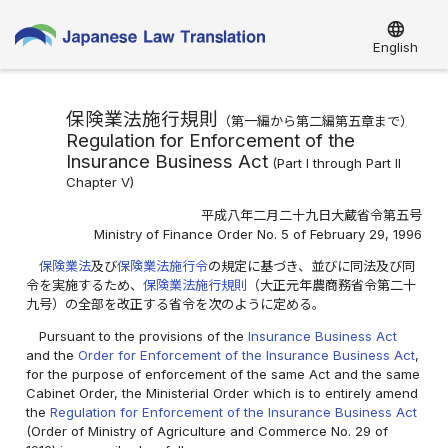
language
English
保険業法施行規則
（第一編から第二編第五章まで）
Regulation for Enforcement of the
Insurance Business Act
(Part I through Part II
Chapter V)
平成八年二月二十九日大蔵省令第五号
Ministry of Finance Order No. 5 of February 29, 1996
保険業法
及び
保険業法施行令
の規定に基づき、並びに同法及び同
令を実施するため、
保険業法施行規則
（大正元年農商務省令第二十
九号）の全部を改正する省令を次のように定める。
Pursuant to the provisions of the
Insurance Business Act
and the
Order for Enforcement of the Insurance Business Act
,
for the purpose of enforcement of the same Act and the same
Cabinet Order, the Ministerial Order which is to entirely amend
the
Regulation for Enforcement of the Insurance Business Act
(Order of Ministry of Agriculture and Commerce No. 29 of