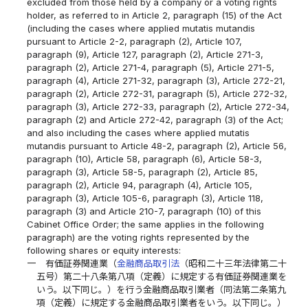
excluded from those held by a company or a voting rights
holder, as referred to in Article 2, paragraph (15) of the Act
(including the cases where applied mutatis mutandis
pursuant to Article 2-2, paragraph (2), Article 107,
paragraph (9), Article 127, paragraph (2), Article 271-3,
paragraph (2), Article 271-4, paragraph (5), Article 271-5,
paragraph (4), Article 271-32, paragraph (3), Article 272-21,
paragraph (2), Article 272-31, paragraph (5), Article 272-32,
paragraph (3), Article 272-33, paragraph (2), Article 272-34,
paragraph (2) and Article 272-42, paragraph (3) of the Act;
and also including the cases where applied mutatis
mutandis pursuant to Article 48-2, paragraph (2), Article 56,
paragraph (10), Article 58, paragraph (6), Article 58-3,
paragraph (3), Article 58-5, paragraph (2), Article 85,
paragraph (2), Article 94, paragraph (4), Article 105,
paragraph (3), Article 105-6, paragraph (3), Article 118,
paragraph (3) and Article 210-7, paragraph (10) of this
Cabinet Office Order; the same applies in the following
paragraph) are the voting rights represented by the
following shares or equity interests:
一
有価証券関連業（
金融商品取引法
（昭和二十三年法律第二十
五号）第二十八条第八項（定義）に規定する有価証券関連業を
いう。以下同じ。）を行う金融商品取引業者（同法第二条第九
項（定義）に規定する金融商品取引業者をいう。以下同じ。）