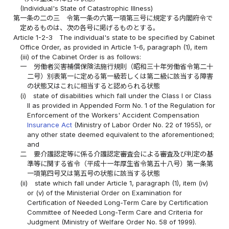
(Individual's State of Catastrophic Illness)
第一条の二の三
令第一条の六第一項第三号に規定する内閣府令で
定めるものは、次の各号に掲げるものとする。
Article 1-2-3
The individual's state to be specified by Cabinet
Office Order, as provided in Article 1-6, paragraph (1), item
(iii) of the Cabinet Order is as follows:
一
労働者災害補償保険法施行規則（昭和三十年労働省令第二十
二号）別表第一に定める第一級若しくは第二級に該当する障害
の状態又はこれに相当すると認められる状態
(i)
state of disabilities which fall under the Class I or Class
II as provided in Appended Form No. 1 of the Regulation for
Enforcement of the Workers' Accident Compensation
Insurance Act
(Ministry of Labor Order No. 22 of 1955), or
any other state deemed equivalent to the aforementioned;
and
二
要介護認定等に係る介護認定審査会による審査及び判定の基
準等に関する省令（平成十一年厚生省令第五十八号）第一条第
一項第四号又は第五号の状態に該当する状態
(ii)
state which fall under Article 1, paragraph (1), item (iv)
or (v) of the Ministerial Order on Examination for
Certification of Needed Long-Term Care by Certification
Committee of Needed Long-Term Care and Criteria for
Judgment (Ministry of Welfare Order No. 58 of 1999).