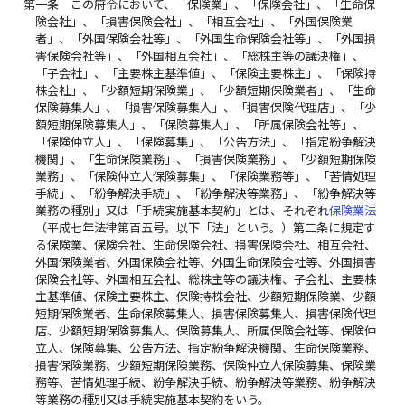
第一条
この府令において、「保険業」、「保険会社」、「生命保
険会社」、「損害保険会社」、「相互会社」、「外国保険業
者」、「外国保険会社等」、「外国生命保険会社等」、「外国損
害保険会社等」、「外国相互会社」、「総株主等の議決権」、
「子会社」、「主要株主基準値」、「保険主要株主」、「保険持
株会社」、「少額短期保険業」、「少額短期保険業者」、「生命
保険募集人」、「損害保険募集人」、「損害保険代理店」、「少
額短期保険募集人」、「保険募集人」、「所属保険会社等」、
「保険仲立人」、「保険募集」、「公告方法」、「指定紛争解決
機関」、「生命保険業務」、「損害保険業務」、「少額短期保険
業務」、「保険仲立人保険募集」、「保険業務等」、「苦情処理
手続」、「紛争解決手続」、「紛争解決等業務」、「紛争解決等
業務の種別」又は「手続実施基本契約」とは、それぞれ
保険業法
（平成七年法律第百五号。以下「法」という。）第二条に規定す
る保険業、保険会社、生命保険会社、損害保険会社、相互会社、
外国保険業者、外国保険会社等、外国生命保険会社等、外国損害
保険会社等、外国相互会社、総株主等の議決権、子会社、主要株
主基準値、保険主要株主、保険持株会社、少額短期保険業、少額
短期保険業者、生命保険募集人、損害保険募集人、損害保険代理
店、少額短期保険募集人、保険募集人、所属保険会社等、保険仲
立人、保険募集、公告方法、指定紛争解決機関、生命保険業務、
損害保険業務、少額短期保険業務、保険仲立人保険募集、保険業
務等、苦情処理手続、紛争解決手続、紛争解決等業務、紛争解決
等業務の種別又は手続実施基本契約をいう。