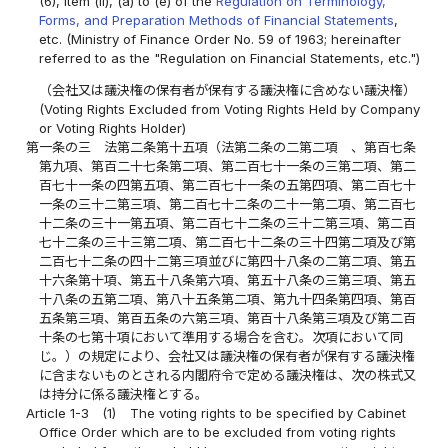
(6), item (ii), (a) to (e) of the
Regulation on Terminology,
Forms, and Preparation Methods of Financial Statements
,
etc. (Ministry of Finance Order No. 59 of 1963; hereinafter
referred to as the "Regulation on Financial Statements, etc.")
（会社又は議決権の保有者が保有する議決権に含めない議決権）
(Voting Rights Excluded from Voting Rights Held by Company
or Voting Rights Holder)
第一条の三
法第二条第十五項（法第二条の二第二項 、第百七条
第九項、第百二十七条第二項、第二百七十一条の三第二項、第二
百七十一条の四第五項、第二百七十一条の五第四項、第二百七十
一条の三十二第三項、第二百七十二条の二十一第二項、第二百七
十二条の三十一第五項、第二百七十二条の三十二第三項、第二百
七十二条の三十三第二項、第二百七十二条の三十四第二項及び第
二百七十二条の四十二第三項並びに第四十八条の二第二項、第五
十六条第十項、第五十八条第六項、第五十八条の三第三項、第五
十八条の五第二項、第八十五条第二項、第九十四条第四項、第百
五条第三項、第百五条の六第三項、第百十八条第三項及び第二百
十条の七第十項において準用する場合を含む。次項において同
じ。）の規定により、会社又は議決権の保有者が保有する議決権
に含まないものとされる内閣府令で定める議決権は、次の株式又
は持分に係る議決権とする。
Article 1-3
(1)
The voting rights to be specified by Cabinet
Office Order which are to be excluded from voting rights