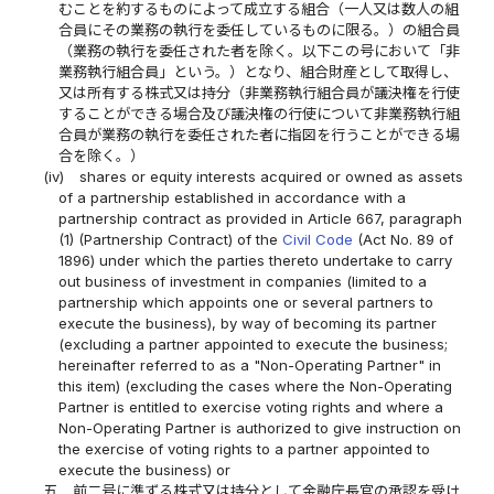
むことを約するものによって成立する組合（一人又は数人の組
合員にその業務の執行を委任しているものに限る。）の組合員
（業務の執行を委任された者を除く。以下この号において「非
業務執行組合員」という。）となり、組合財産として取得し、
又は所有する株式又は持分（非業務執行組合員が議決権を行使
することができる場合及び議決権の行使について非業務執行組
合員が業務の執行を委任された者に指図を行うことができる場
合を除く。）
(iv)
shares or equity interests acquired or owned as assets
of a partnership established in accordance with a
partnership contract as provided in Article 667, paragraph
(1) (Partnership Contract) of the
Civil Code
(Act No. 89 of
1896) under which the parties thereto undertake to carry
out business of investment in companies (limited to a
partnership which appoints one or several partners to
execute the business), by way of becoming its partner
(excluding a partner appointed to execute the business;
hereinafter referred to as a "Non-Operating Partner" in
this item) (excluding the cases where the Non-Operating
Partner is entitled to exercise voting rights and where a
Non-Operating Partner is authorized to give instruction on
the exercise of voting rights to a partner appointed to
execute the business) or
五
前二号に準ずる株式又は持分として金融庁長官の承認を受け