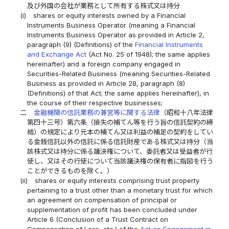
及び外国の会社が業務として所有する株式又は持分
(i)
shares or equity interests owned by a Financial
Instruments Business Operator (meaning a Financial
Instruments Business Operator as provided in Article 2,
paragraph (9) (Definitions) of the
Financial Instruments
and Exchange Act
(Act No. 25 of 1948); the same applies
hereinafter) and a foreign company engaged in
Securities-Related Business (meaning Securities-Related
Business as provided in Article 28, paragraph (8)
(Definitions) of that Act; the same applies hereinafter), in
the course of their respective businesses;
二
金融機関の信託業務の兼営等に関する法律
（昭和十八年法律
第四十三号）第六条（損失の補てん等を行う旨の信託契約の締
結）の規定により元本の補てん又は利益の補足の契約をしてい
る金銭信託以外の信託に係る信託財産である株式又は持分（当
該株式又は持分に係る議決権について、委託者又は受益者が行
使し、又はその行使について当該議決権の保有者に指図を行う
ことができるものを除く。）
(ii)
shares or equity interests comprising trust property
pertaining to a trust other than a monetary trust for which
an agreement on compensation of principal or
supplementation of profit has been concluded under
Article 6 (Conclusion of a Trust Contract on
Compensation of Loss, etc.) of the
Act on Engagement in