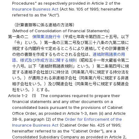
Procedures" as respectively provided in Article 2 of the
Insurance Business Act
(Act No. 105 of 1995; hereinafter
referred to as the "Act").
（計算書類等に係る連結の方法等）
(Method of Consolidation of Financial Statements)
第一条の二
保険業法施行令
（平成七年政令第四百二十五号。以下
「令」という。）第一条の三第二号及び第三十八条の九第二項に
規定する内閣府令で定めるところにより連結してその計算書類そ
の他の書類を作成するものとされる会社は、
連結財務諸表の用
語、様式及び作成方法に関する規則
（昭和五十一年大蔵省令第二
十八号。以下「連結財務諸表規則」という。）第二条第四号に規
定する連結子会社並びに持分法（同条第八号に規定する持分法を
いう。）が適用される非連結子会社（同条第六号に規定する非連
結子会社をいう。）及び関連会社（同条第七号に規定する関連会
社をいう。）とする。
Article 1-2
(1)
The companies required to prepare their
financial statements and any other documents on a
consolidated basis pursuant to the provisions of Cabinet
Office Order, as provided in Article 1-3, item (ii) and Article
38-9, paragraph (2) of the
Order for Enforcement of the
Insurance Business Act
(Cabinet Order No. 425 of 1995;
hereinafter referred to as the "Cabinet Order"), are a
Consolidated Subsidiary Company as provided in Article 2,