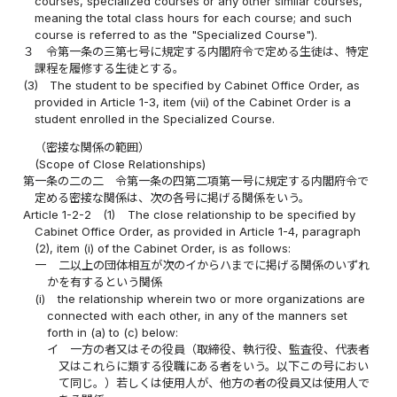
courses, specialized courses or any other similar courses,
meaning the total class hours for each course; and such
course is referred to as the "Specialized Course").
３
令第一条の三第七号に規定する内閣府令で定める生徒は、特定
課程を履修する生徒とする。
(3)
The student to be specified by Cabinet Office Order, as
provided in Article 1-3, item (vii) of the Cabinet Order is a
student enrolled in the Specialized Course.
（密接な関係の範囲）
(Scope of Close Relationships)
第一条の二の二
令第一条の四第二項第一号に規定する内閣府令で
定める密接な関係は、次の各号に掲げる関係をいう。
Article 1-2-2
(1)
The close relationship to be specified by
Cabinet Office Order, as provided in Article 1-4, paragraph
(2), item (i) of the Cabinet Order, is as follows:
一
二以上の団体相互が次のイからハまでに掲げる関係のいずれ
かを有するという関係
(i)
the relationship wherein two or more organizations are
connected with each other, in any of the manners set
forth in (a) to (c) below:
イ
一方の者又はその役員（取締役、執行役、監査役、代表者
又はこれらに類する役職にある者をいう。以下この号におい
て同じ。）若しくは使用人が、他方の者の役員又は使用人で