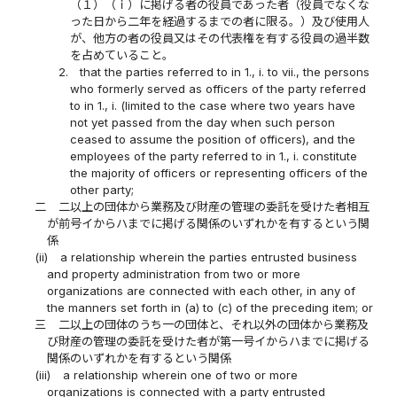
（１）（ｉ）に掲げる者の役員であった者（役員でなくな
った日から二年を経過するまでの者に限る。）及び使用人
が、他方の者の役員又はその代表権を有する役員の過半数
を占めていること。
2.
that the parties referred to in 1., i. to vii., the persons
who formerly served as officers of the party referred
to in 1., i. (limited to the case where two years have
not yet passed from the day when such person
ceased to assume the position of officers), and the
employees of the party referred to in 1., i. constitute
the majority of officers or representing officers of the
other party;
二
二以上の団体から業務及び財産の管理の委託を受けた者相互
が前号イからハまでに掲げる関係のいずれかを有するという関
係
(ii)
a relationship wherein the parties entrusted business
and property administration from two or more
organizations are connected with each other, in any of
the manners set forth in (a) to (c) of the preceding item; or
三
二以上の団体のうち一の団体と、それ以外の団体から業務及
び財産の管理の委託を受けた者が第一号イからハまでに掲げる
関係のいずれかを有するという関係
(iii)
a relationship wherein one of two or more
organizations is connected with a party entrusted