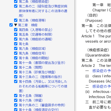
第二条（検疫感染症）
第一章 
第二条の二（疑似症及び無症状病
Chapter I 
原体保有者に対するこの法律の適
（目的）
用）
(Purpose)
第三条（検疫港等）
第二章 検疫
▶
第一条
この法
第四条（入港等の禁止）
してその他の
第五条（交通等の制限）
Article 1
The pur
第六条（検疫前の通報）
vessels or airc
第七条
第八条（検疫区域）
（検疫感染症
第九条（検疫信号）
(Quarantinable 
第十条（検疫の開始）
第二条
この法
第十一条（書類の提出及び呈示）
Article 2
The ter
第十二条（質問）
一
感染症の
第十三条（診察及び検査）
(i)
class I inf
第十三条の二（陸揚等の指示）
Diseases (Act
第十四条（汚染し、又は汚染した
おそれのある船舶等についての措
二
感染症の
置）
(ii)
infectious
第十五条（隔離）
Infectious Di
第十六条（停留）
三
前二号に
第十六条の二（審査請求の特例）
査が必要な
第十七条（検疫済証の交付）