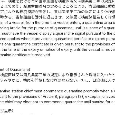
長は、検疫を受けるため当該船舶を検疫区域又は前条第三項の規定
けるまでの間、厚生労働省令の定めるところにより、当該船舶に検
規定により仮検疫済証が失効し、又は同条第二項の規定により仮検
の時から、当該船舶を港外に退去させ、又は更に検疫済証若しくは
in of a vessel, from the time the vessel enters a quarantine area o
ding Article for the purpose of quarantine, until issuance of a quara
must have the vessel display a quarantine signal pursuant to the p
me applies when a provisional quarantine certificate expires pursuan
isional quarantine certificate is given pursuant to the provisions of 
the time of the expiry or notice of expiry, until the vessel is moved
antine certificate is received.
）
 of Quarantine)
が検疫区域又は第八条第三項の規定により指示された場所に入つた
、すみやかに、検疫を開始しなければならない。但し、日没後に入
antine station chief must commence quarantine promptly when a Ves
uant to the provisions of Article 8, paragraph (3), except in una
he chief may elect not to commence quarantine until sunrise for a 
及び呈示）