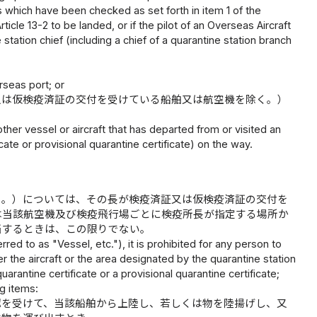
les which have been checked as set forth in item 1 of the
rticle 13-2 to be landed, or if the pilot of an Overseas Aircraft
 station chief (including a chief of a quarantine station branch
rseas port; or
又は仮検疫済証の交付を受けている船舶又は航空機を除く。）
ther vessel or aircraft that has departed from or visited an
cate or provisional quarantine certificate) on the way.
う。）については、その長が検疫済証又は仮検疫済証の交付を
は当該航空機及び検疫飛行場ごとに検疫所長が指定する場所か
当するときは、この限りでない。
red to as "Vessel, etc."), it is prohibited for any person to
er the aircraft or the area designated by the quarantine station
uarantine certificate or a provisional quarantine certificate;
ng items:
認を受けて、当該船舶から上陸し、若しくは物を陸揚げし、又