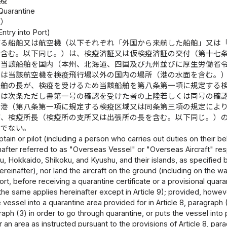
検疫
 Quarantine
止）
Entry into Port)
げる船舶又は航空機（以下それぞれ「外国から来航した船舶」又は
を含む。以下同じ。）は、検疫済証又は仮検疫済証の交付（第十七
、当該船舶を国内（本州、北海道、四国及び九州並びに厚生労働省
又は当該航空機を検疫飛行場以外の国内の場所（港の水面を含む。
船舶の長が、検疫を受けるため当該船舶を第八条第一項に規定する
くは次条ただし書第一号の確認を受けた者の上陸若しくは同号の確
を港（第八条第一項に規定する検疫区域又は同条第三項の規定によ
が、検疫所長（検疫所の支所又は出張所の長を含む。以下同じ。）
りでない。
tain or pilot (including a person who carries out duties on their be
inafter referred to as "Overseas Vessel" or "Overseas Aircraft" res
, Hokkaido, Shikoku, and Kyushu, and their islands, as specified b
reinafter), nor land the aircraft on the ground (including on the w
rt, before receiving a quarantine certificate or a provisional quaranti
the same applies hereinafter except in Article 9); provided, howeve
 vessel into a quarantine area provided for in Article 8, paragraph 
graph (3) in order to go through quarantine, or puts the vessel into 
r an area as instructed pursuant to the provisions of Article 8, p