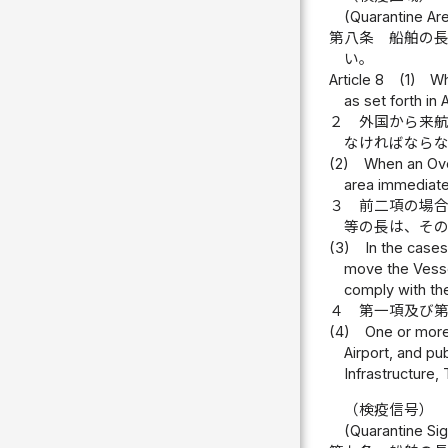
(Quarantine Ar
第八条
船舶の
い。
Article 8
(1)
Wh
as set forth in
２
外国から来
なければなら
(2)
When an Overs
area immediate
３
前二項の場
等の長は、そ
(3)
In the cases
move the Vessel
comply with the
４
第一項及び
(4)
One or more 
Airport, and pu
Infrastructure,
（検疫信号）
(Quarantine Sig