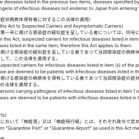
 diseases listed in the previous two items, diseases specified by
ogens of infectious diseases not endemic to Japan from entering 
無症状病原体保有者に対するこの法律の適用）
 this Act to Suspected Carriers and Asymptomatic Carriers)
条第一号に掲げる感染症の疑似症を呈している者については、同号
In this Act, suspected carriers for infectious diseases listed in it
ases listed in the same item; therefore this Act applies to them.
に掲げる感染症の疑似症を呈している者であつて当該感染症の病原
なして、この法律を適用する。
 suspected carriers for infectious diseases listed in item (ii) of th
ase are deemed to be patients with infectious diseases listed in t
に掲げる感染症の病原体を保有している者であつて当該感染症の症
この法律を適用する。
 persons carrying pathogens of infectious diseases listed in item 1
ases are deemed to be patients with infectious diseases listed in 
rts)
律において「検疫港」又は「検疫飛行場」とは、それぞれ政令で定
m "Quarantine Port" or "Quarantine Airport" as used in this Act me