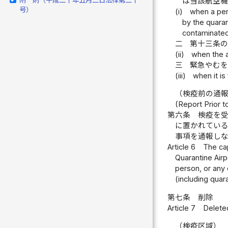
は当該航空
号）
(i)
when a pers
by the quaran
contaminated
二
第十三条
(ii)
when the ar
三
緊急やむ
(iii)
when it i
（検疫前の通
(Report Prior t
第六条
検疫を
に置かれてい
事項を通報し
Article 6
The cap
Quarantine Airp
person, or any 
(including quar
第七条
削除
Article 7
Delete
（検疫区域）