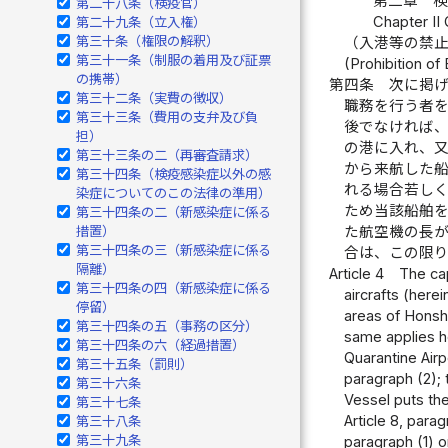
第二章 
第二十八条（検疫官）
Chapter II
第二十九条（立入権）
第三十条（権限の解釈）
（入港等の禁
第三十一条（制服の着用及び証票
(Prohibition of 
の携帯）
第四条
次に掲
第三十二条（実費の徴収）
職務を行う者
第三十三条（費用の支弁及び負
後でなければ
担）
の港に入れ、
第三十三条の二（再審査請求）
から来航した
第三十四条（検疫感染症以外の感
れる場合若し
染症についてのこの法律の準用）
ため当該船舶
第三十四条の二（新感染症に係る
措置）
た航空機の長
第三十四条の三（新感染症に係る
合は、この限
隔離）
Article 4
The cap
第三十四条の四（新感染症に係る
aircrafts (here
停留）
areas of Honshu
第三十四条の五（事務の区分）
same applies he
第三十四条の六（経過措置）
Quarantine Airpo
第三十五条（罰則）
paragraph (2); 
第三十六条
Vessel puts the
第三十七条
Article 8, para
第三十八条
第三十九条
paragraph (1) o