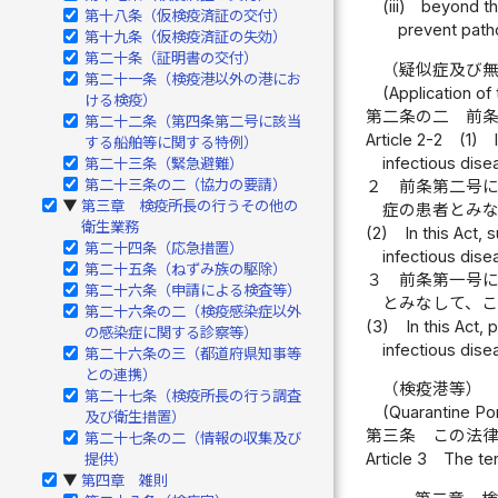
(iii)
beyond the
第十八条（仮検疫済証の交付）
prevent path
第十九条（仮検疫済証の失効）
第二十条（証明書の交付）
（疑似症及び
第二十一条（検疫港以外の港にお
(Application of
ける検疫）
第二条の二
前
第二十二条（第四条第二号に該当
Article 2-2
(1)
する船舶等に関する特例）
infectious dise
第二十三条（緊急避難）
第二十三条の二（協力の要請）
２
前条第二号
第三章 検疫所長の行うその他の
▶
症の患者とみ
衛生業務
(2)
In this Act,
第二十四条（応急措置）
infectious dise
第二十五条（ねずみ族の駆除）
３
前条第一号
第二十六条（申請による検査等）
とみなして、
第二十六条の二（検疫感染症以外
(3)
In this Act,
の感染症に関する診察等）
infectious dise
第二十六条の三（都道府県知事等
との連携）
（検疫港等）
第二十七条（検疫所長の行う調査
(Quarantine Po
及び衛生措置）
第三条
この法
第二十七条の二（情報の収集及び
Article 3
The ter
提供）
第四章 雑則
▶