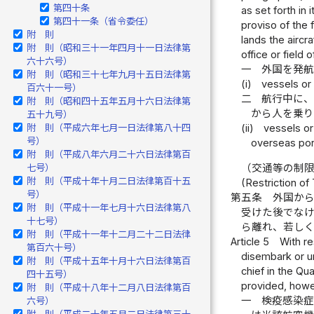
第四十条
as set forth in
第四十一条（省令委任）
proviso of the f
附 則
lands the aircra
附 則（昭和三十一年四月十一日法律第
office or field 
六十六号）
一
外国を発
附 則（昭和三十七年九月十五日法律第
(i)
vessels or 
百六十一号）
二
航行中に
附 則（昭和四十五年五月十六日法律第
から人を乗
五十九号）
附 則（平成六年七月一日法律第八十四
(ii)
vessels or
号）
overseas port
附 則（平成八年六月二十六日法律第百
（交通等の制
七号）
附 則（平成十年十月二日法律第百十五
(Restriction of 
号）
第五条
外国か
附 則（平成十一年七月十六日法律第八
受けた後でな
十七号）
ら離れ、若し
附 則（平成十一年十二月二十二日法律
Article 5
With re
第百六十号）
disembark or un
附 則（平成十五年十月十六日法律第百
chief in the Qua
四十五号）
provided, howev
附 則（平成十八年十二月八日法律第百
一
検疫感染
六号）
附 則（平成二十年五月二日法律第三十