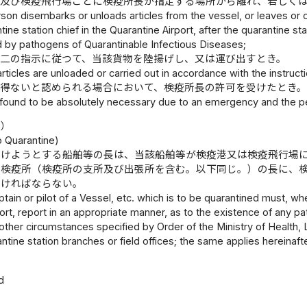
機及び検疫飛行場ごとに検疫所長が指定する場所から離れ、若しく
on disembarks or unloads articles from the vessel, or leaves or car
tine station chief in the Quarantine Airport, after the quarantine st
 by pathogens of Quarantinable Infectious Diseases;
の二の指示に従つて、当該貨物を陸揚げし、又は運び出すとき。
ticles are unloaded or carried out in accordance with the instructio
を得ないと認められる場合において、検疫所長の許可を受けたとき
s found to be absolutely necessary due to an emergency and the pe
報）
o Quarantine)
受けようとする船舶等の長は、当該船舶等が検疫港又は検疫飛行場
る検疫所（検疫所の支所及び出張所を含む。以下同じ。）の長に、
なければならない。
tain or pilot of a Vessel, etc. which is to be quarantined must, w
ort, report in an appropriate manner, as to the existence of any p
other circumstances specified by Order of the Ministry of Health, L
antine station branches or field offices; the same applies hereinaft
d