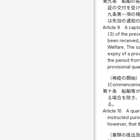
第九条
船舶の
証の交付を受
九条第一項の
は失効の通知
Article 9
A capta
(3) of the prece
been received, 
Welfare. The sa
expiry of a prov
the period from 
provisional quar
（検疫の開始
(Commencement
第十条
船舶等
る場合を除き
る。
Article 10
A quar
instructed purs
however, that t
（書類の提出