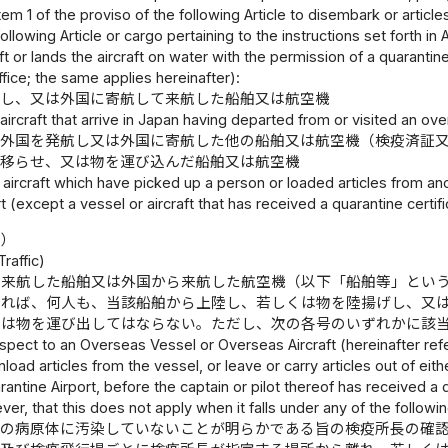
 item 1 of the proviso of the following Article to disembark or artic
ollowing Article or cargo pertaining to the instructions set forth in A
ft or lands the aircraft on water with the permission of a quarantine
office; the same applies hereinafter):
航し、又は外国に寄航して来航した船舶又は航空機
aircraft that arrive in Japan having departed from or visited an ove
、外国を発航し又は外国に寄航した他の船舶又は航空機（検疫済証
り移らせ、又は物を運び込んだ船舶又は航空機
 aircraft which have picked up a person or loaded articles from ano
 (except a vessel or aircraft that has received a quarantine certifi
限）
Traffic)
ら来航した船舶又は外国から来航した航空機（以下「船舶等」とい
ければ、何人も、当該船舶から上陸し、若しくは物を陸揚げし、又
くは物を運び出してはならない。ただし、次の各号のいずれかに該
spect to an Overseas Vessel or Overseas Aircraft (hereinafter refer
load articles from the vessel, or leave or carry articles out of eith
rantine Airport, before the captain or pilot thereof has received a q
er, that this does not apply when it falls under any of the followi
症の病原体に汚染していないことが明らかである旨の検疫所長の確