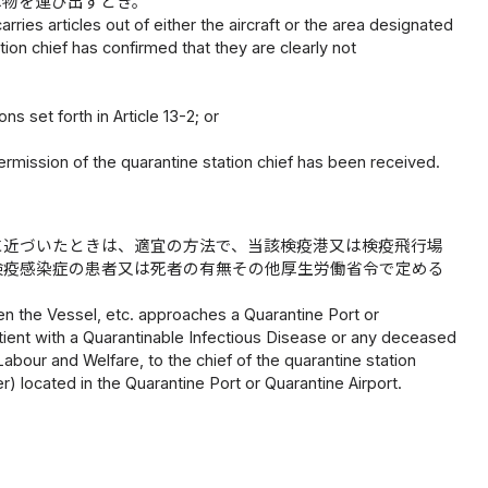
は物を運び出すとき。
ries articles out of either the aircraft or the area designated
ation chief has confirmed that they are clearly not
ns set forth in Article 13-2; or
。
rmission of the quarantine station chief has been received.
に近づいたときは、適宜の方法で、当該検疫港又は検疫飛行場
検疫感染症の患者又は死者の有無その他厚生労働省令で定める
hen the Vessel, etc. approaches a Quarantine Port or
atient with a Quarantinable Infectious Disease or any deceased
abour and Welfare, to the chief of the quarantine station
er) located in the Quarantine Port or Quarantine Airport.