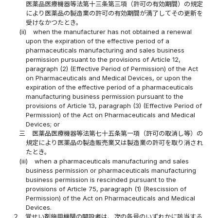
医薬品医療機器等法第十三条第三項（許可の有効期間）の規定
により医薬品の製造業の許可の有効期間が満了してその更新を
受けなかつたとき。
(ii)
when the manufacturer has not obtained a renewal
upon the expiration of the effective period of a
pharmaceuticals manufacturing and sales business
permission pursuant to the provisions of Article 12,
paragraph (2) (Effective Period of Permission) of the Act
on Pharmaceuticals and Medical Devices, or upon the
expiration of the effective period of a pharmaceuticals
manufacturing business permission pursuant to the
provisions of Article 13, paragraph (3) (Effective Period of
Permission) of the Act on Pharmaceuticals and Medical
Devices; or
三
医薬品医療機器等法第七十五条第一項（許可の取消し等）の
規定により医薬品の製造販売業又は製造業の許可を取り消され
たとき。
(iii)
when a pharmaceuticals manufacturing and sales
business permission or pharmaceuticals manufacturing
business permission is rescinded pursuant to the
provisions of Article 75, paragraph (1) (Rescission of
Permission) of the Act on Pharmaceuticals and Medical
Devices.
２
覚せい剤施用機関の開設者は、次の各号のいずれかに該当する