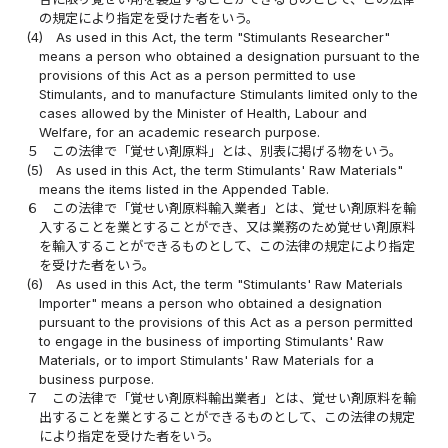
の規定により指定を受けた者をいう。
(4)
As used in this Act, the term "Stimulants Researcher"
means a person who obtained a designation pursuant to the
provisions of this Act as a person permitted to use
Stimulants, and to manufacture Stimulants limited only to the
cases allowed by the Minister of Health, Labour and
Welfare, for an academic research purpose.
５
この法律で「覚せい剤原料」とは、別表に掲げる物をいう。
(5)
As used in this Act, the term Stimulants' Raw Materials"
means the items listed in the Appended Table.
６
この法律で「覚せい剤原料輸入業者」とは、覚せい剤原料を輸
入することを業とすることができ、又は業務のため覚せい剤原料
を輸入することができるものとして、この法律の規定により指定
を受けた者をいう。
(6)
As used in this Act, the term "Stimulants' Raw Materials
Importer" means a person who obtained a designation
pursuant to the provisions of this Act as a person permitted
to engage in the business of importing Stimulants' Raw
Materials, or to import Stimulants' Raw Materials for a
business purpose.
７
この法律で「覚せい剤原料輸出業者」とは、覚せい剤原料を輸
出することを業とすることができるものとして、この法律の規定
により指定を受けた者をいう。