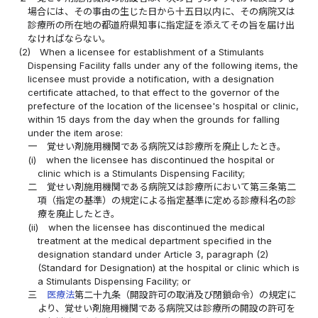
場合には、その事由の生じた日から十五日以内に、その病院又は
診療所の所在地の都道府県知事に指定証を添えてその旨を届け出
なければならない。
(2)
When a licensee for establishment of a Stimulants
Dispensing Facility falls under any of the following items, the
licensee must provide a notification, with a designation
certificate attached, to that effect to the governor of the
prefecture of the location of the licensee's hospital or clinic,
within 15 days from the day when the grounds for falling
under the item arose:
一
覚せい剤施用機関である病院又は診療所を廃止したとき。
(i)
when the licensee has discontinued the hospital or
clinic which is a Stimulants Dispensing Facility;
二
覚せい剤施用機関である病院又は診療所において第三条第二
項（指定の基準）の規定による指定基準に定める診療科名の診
療を廃止したとき。
(ii)
when the licensee has discontinued the medical
treatment at the medical department specified in the
designation standard under Article 3, paragraph (2)
(Standard for Designation) at the hospital or clinic which is
a Stimulants Dispensing Facility; or
三
医療法
第二十九条（開設許可の取消及び閉鎖命令）の規定に
より、覚せい剤施用機関である病院又は診療所の開設の許可を