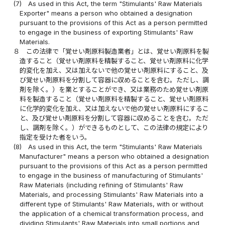
(7)
As used in this Act, the term "Stimulants' Raw Materials
Exporter" means a person who obtained a designation
pursuant to the provisions of this Act as a person permitted
to engage in the business of exporting Stimulants' Raw
Materials.
８
この法律で「覚せい剤原料製造業者」とは、覚せい剤原料を製
造すること（覚せい剤原料を精製すること、覚せい剤原料に化学
的変化を加え、又は加えないで他の覚せい剤原料にすること、及
び覚せい剤原料を分割して容器に収めることを含む。ただし、調
剤を除く。）を業とすることができ、又は業務のため覚せい剤原
料を製造すること（覚せい剤原料を精製すること、覚せい剤原料
に化学的変化を加え、又は加えないで他の覚せい剤原料にするこ
と、及び覚せい剤原料を分割して容器に収めることを含む。ただ
し、調剤を除く。）ができるものとして、この法律の規定により
指定を受けた者をいう。
(8)
As used in this Act, the term "Stimulants' Raw Materials
Manufacturer" means a person who obtained a designation
pursuant to the provisions of this Act as a person permitted
to engage in the business of manufacturing of Stimulants'
Raw Materials (including refining of Stimulants' Raw
Materials, and processing Stimulants' Raw Materials into a
different type of Stimulants' Raw Materials, with or without
the application of a chemical transformation process, and
dividing Stimulants' Raw Materials into small portions and