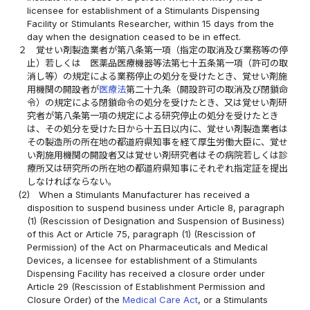
licensee for establishment of a Stimulants Dispensing
Facility or Stimulants Researcher, within 15 days from the
day when the designation ceased to be in effect.
２
覚せい剤製造業者が第八条第一項（指定の取消及び業務等の停
止）若しくは 医薬品医療機器等法第七十五条第一項（許可の取
消し等）の規定による業務停止の処分を受けたとき、覚せい剤施
用機関の開設者が
医療法
第二十九条（開設許可の取消及び閉鎖命
令）の規定による閉鎖命令の処分を受けたとき、又は覚せい剤研
究者が第八条第一項の規定による研究停止の処分を受けたとき
は、その処分を受けた日から十五日以内に、覚せい剤製造業者は
その製造所の所在地の都道府県知事を経て厚生労働大臣に、覚せ
い剤施用機関の開設者又は覚せい剤研究者はその病院若しくは診
療所又は研究所の所在地の都道府県知事にそれぞれ指定証を提出
しなければならない。
(2)
When a Stimulants Manufacturer has received a
disposition to suspend business under Article 8, paragraph
(1) (Rescission of Designation and Suspension of Business)
of this Act or Article 75, paragraph (1) (Rescission of
Permission) of the Act on Pharmaceuticals and Medical
Devices, a licensee for establishment of a Stimulants
Dispensing Facility has received a closure order under
Article 29 (Rescission of Establishment Permission and
Closure Order) of the
Medical Care Act
, or a Stimulants