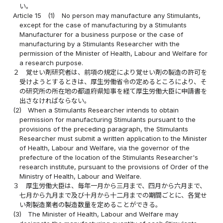
い。
Article 15
(1)
No person may manufacture any Stimulants,
except for the case of manufacturing by a Stimulants
Manufacturer for a business purpose or the case of
manufacturing by a Stimulants Researcher with the
permission of the Minister of Health, Labour and Welfare for
a research purpose.
２
覚せい剤研究者は、前項の規定により覚せい剤の製造の許可を
受けようとするときは、厚生労働省令の定めるところにより、そ
の研究所の所在地の都道府県知事を経て厚生労働大臣に申請書を
出さなければならない。
(2)
When a Stimulants Researcher intends to obtain
permission for manufacturing Stimulants pursuant to the
provisions of the preceding paragraph, the Stimulants
Researcher must submit a written application to the Minister
of Health, Labour and Welfare, via the governor of the
prefecture of the location of the Stimulants Researcher's
research institute, pursuant to the provisions of Order of the
Ministry of Health, Labour and Welfare.
３
厚生労働大臣は、毎年一月から三月まで、四月から六月まで、
七月から九月まで及び十月から十二月までの期間ごとに、各覚せ
い剤製造業者の製造数量を定めることができる。
(3)
The Minister of Health, Labour and Welfare may