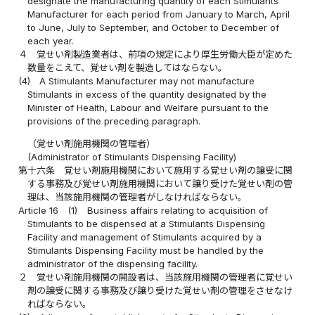
designate the manufacturing quantity of each Stimulants
Manufacturer for each period from January to March, April
to June, July to September, and October to December of
each year.
４
覚せい剤製造業者は、前項の規定により厚生労働大臣が定めた
数量をこえて、覚せい剤を製造してはならない。
(4)
A Stimulants Manufacturer may not manufacture
Stimulants in excess of the quantity designated by the
Minister of Health, Labour and Welfare pursuant to the
provisions of the preceding paragraph.
（覚せい剤施用機関の管理者）
(Administrator of Stimulants Dispensing Facility)
第十六条
覚せい剤施用機関において施用する覚せい剤の譲受に関
する事務及び覚せい剤施用機関において譲り受けた覚せい剤の管
理は、当該施用機関の管理者がしなければならない。
Article 16
(1)
Business affairs relating to acquisition of
Stimulants to be dispensed at a Stimulants Dispensing
Facility and management of Stimulants acquired by a
Stimulants Dispensing Facility must be handled by the
administrator of the dispensing facility.
２
覚せい剤施用機関の開設者は、当該施用機関の管理者に覚せい
剤の譲受に関する事務及び譲り受けた覚せい剤の管理をさせなけ
ればならない。