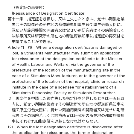
（指定証の再交付）
(Reissuance of Designation Certificate)
第十一条
指定証をき損し、又は亡失したときは、覚せい剤製造業
者はその製造所の所在地の都道府県知事を経て厚生労働大臣に、
覚せい剤施用機関の開設者又は覚せい剤研究者はその病院若しく
は診療所又は研究所の所在地の都道府県知事に指定証の再交付を
申請することができる。
Article 11
(1)
When a designation certificate is damaged or
lost, a Stimulants Manufacturer may submit an application
for reissuance of the designation certificate to the Minister
of Health, Labour and Welfare, via the governor of the
prefecture of the location of the manufacturing site in the
case of a Stimulants Manufacturer, or to the governor of the
prefecture of the location of the hospital, clinic or research
institute in the case of a licensee for establishment of a
Stimulants Dispensing Facility or Stimulants Researcher.
２
再交付を申請した後亡失した指定証を発見したときは十五日以
内に、覚せい剤製造業者はその製造所の所在地の都道府県知事を
経て厚生労働大臣に、覚せい剤施用機関の開設者又は覚せい剤研
究者はその病院若しくは診療所又は研究所の所在地の都道府県知
事にそれぞれ旧指定証を返納しなければならない。
(2)
When the lost designation certificate is discovered after
the application for reissuance, the former designation