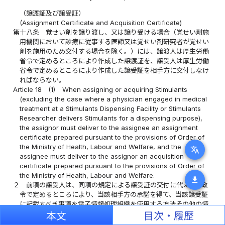
（譲渡証及び譲受証）
(Assignment Certificate and Acquisition Certificate)
第十八条
覚せい剤を譲り渡し、又は譲り受ける場合（覚せい剤施
用機関において診療に従事する医師又は覚せい剤研究者が覚せい
剤を施用のため交付する場合を除く。）には、譲渡人は厚生労働
省令で定めるところにより作成した譲渡証を、譲受人は厚生労働
省令で定めるところにより作成した譲受証を相手方に交付しなけ
ればならない。
Article 18
(1)
When assigning or acquiring Stimulants
(excluding the case where a physician engaged in medical
treatment at a Stimulants Dispensing Facility or Stimulants
Researcher delivers Stimulants for a dispensing purpose),
the assignor must deliver to the assignee an assignment
certificate prepared pursuant to the provisions of Order of
the Ministry of Health, Labour and Welfare, and the
translate
assignee must deliver to the assignor an acquisition
certificate prepared pursuant to the provisions of Order of
the Ministry of Health, Labour and Welfare.
download
２
前項の譲受人は、同項の規定による譲受証の交付に代えて、政
令で定めるところにより、当該相手方の承諾を得て、当該譲受証
に記載すべき事項を電子情報処理組織を使用する方法その他の情
報通信の技術を利用する方法であつて厚生労働省令で定めるもの
本文
目次・履歴
により提供することができる。この場合において、当該譲受人