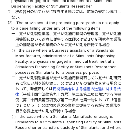
physician engaged in medical treatment at a Stimulants
Dispensing Facility or Stimulants Researcher.
２
次の各号のいずれかに該当する場合には、前項の規定は適用し
ない。
(2)
The provisions of the preceding paragraph do not apply
to a case falling under any of the following items:
一
覚せい剤製造業者、覚せい剤施用機関の管理者、覚せい剤施
用機関において診療に従事する医師又は覚せい剤研究者の業務
上の補助者がその業務のために覚せい剤を所持する場合
(i)
the case where a business assistant of a Stimulants
Manufacturer, administrator of a Stimulants Dispensing
Facility, a physician engaged in medical treatment at a
Stimulants Dispensing Facility or Stimulants Researcher
possesses Stimulants for a business purpose;
二
覚せい剤製造業者が覚せい剤施用機関若しくは覚せい剤研究
者に覚せい剤を譲り渡し、又は覚せい剤の保管換をする場合に
おいて、郵便若しくは
民間事業者による信書の送達に関する法
律
（平成十四年法律第九十九号）第二条第二項に規定する信書
便（第二十四条第五項及び第三十条の七第十号において「信書
便」という。）又は物の運送の業務に従事する者がその業務を
行う必要上覚せい剤を所持する場合
(ii)
the case where a Stimulants Manufacturer assigns
Stimulants to a Stimulants Dispensing Facility or Stimulants
Researcher or transfers custody of Stimulants, and where