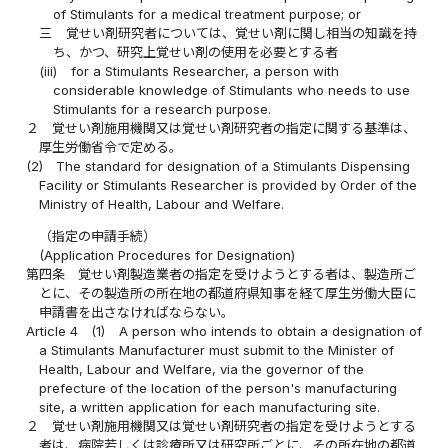
of Stimulants for a medical treatment purpose; or
三
覚せい剤研究者については、覚せい剤に関し相当の知識を持
ち、かつ、研究上覚せい剤の使用を必要とする者
(iii)
for a Stimulants Researcher, a person with
considerable knowledge of Stimulants who needs to use
Stimulants for a research purpose.
２
覚せい剤施用機関又は覚せい剤研究者の指定に関する基準は、
厚生労働省令で定める。
(2)
The standard for designation of a Stimulants Dispensing
Facility or Stimulants Researcher is provided by Order of the
Ministry of Health, Labour and Welfare.
（指定の申請手続）
(Application Procedures for Designation)
第四条
覚せい剤製造業者の指定を受けようとする者は、製造所ご
とに、その製造所の所在地の都道府県知事を経て厚生労働大臣に
申請書を出さなければならない。
Article 4
(1)
A person who intends to obtain a designation of
a Stimulants Manufacturer must submit to the Minister of
Health, Labour and Welfare, via the governor of the
prefecture of the location of the person's manufacturing
site, a written application for each manufacturing site.
２
覚せい剤施用機関又は覚せい剤研究者の指定を受けようとする
者は、病院若しくは診療所又は研究所ごとに、その所在地の都道