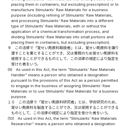
placing them in containers, but excluding prescription) or to
manufacture Stimulants' Raw Materials for a business
purpose (including refining of Stimulants' Raw Materials,
and processing Stimulants' Raw Materials into a different
type of Stimulants' Raw Materials, with or without the
application of a chemical transformation process, and
dividing Stimulants' Raw Materials into small portions and
placing them in containers, but excluding prescription).
９
この法律で「覚せい剤原料取扱者」とは、覚せい剤原料を譲り
渡すことを業とすることができ、又は業務のため覚せい剤原料を
使用することができるものとして、この法律の規定により指定を
受けた者をいう。
(9)
As used in this Act, the term "Stimulants' Raw Materials
Handler" means a person who obtained a designation
pursuant to the provisions of this Act as a person permitted
to engage in the business of assigning Stimulants' Raw
Materials or to use Stimulants' Raw Materials for a business
purpose.
１０
この法律で「覚せい剤原料研究者」とは、学術研究のため、
覚せい剤原料を製造することができ、又は使用することができる
ものとして、この法律の規定により指定を受けた者をいう。
(10)
As used in this Act, the term "Stimulants' Raw Materials
Researcher" means a person who obtained a designation