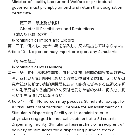
Minister of Health, Labour and Welfare or prefectural
governor must promptly amend and return the designation
certificate.
第三章 禁止及び制限
Chapter III Prohibitions and Restrictions
（輸入及び輸出の禁止）
(Prohibition of Import and Export)
第十三条
何人も、覚せい剤を輸入し、又は輸出してはならない。
Article 13
No person may import or export any Stimulants.
（所持の禁止）
(Prohibition of Possession)
第十四条
覚せい剤製造業者、覚せい剤施用機関の開設者及び管理
者、覚せい剤施用機関において診療に従事する医師、覚せい剤研
究者並びに覚せい剤施用機関において診療に従事する医師又は覚
せい剤研究者から施用のため交付を受けた者の外は、何人も、覚
せい剤を所持してはならない。
Article 14
(1)
No person may possess Stimulants, except for
a Stimulants Manufacturer, licensee for establishment of a
Stimulants Dispensing Facility or its administrator, a
physician engaged in medical treatment at a Stimulants
Dispensing Facility, Stimulants Researcher, or a recipient of
delivery of Stimulants for a dispensing purpose from a