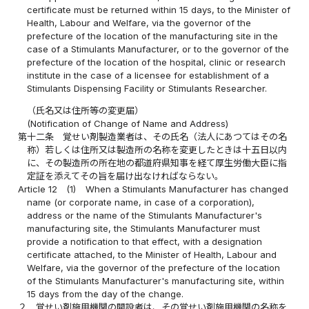
certificate must be returned within 15 days, to the Minister of
Health, Labour and Welfare, via the governor of the
prefecture of the location of the manufacturing site in the
case of a Stimulants Manufacturer, or to the governor of the
prefecture of the location of the hospital, clinic or research
institute in the case of a licensee for establishment of a
Stimulants Dispensing Facility or Stimulants Researcher.
（氏名又は住所等の変更届）
(Notification of Change of Name and Address)
第十二条
覚せい剤製造業者は、その氏名（法人にあつてはその名
称）若しくは住所又は製造所の名称を変更したときは十五日以内
に、その製造所の所在地の都道府県知事を経て厚生労働大臣に指
定証を添えてその旨を届け出なければならない。
Article 12
(1)
When a Stimulants Manufacturer has changed
name (or corporate name, in case of a corporation),
address or the name of the Stimulants Manufacturer's
manufacturing site, the Stimulants Manufacturer must
provide a notification to that effect, with a designation
certificate attached, to the Minister of Health, Labour and
Welfare, via the governor of the prefecture of the location
of the Stimulants Manufacturer's manufacturing site, within
15 days from the day of the change.
２
覚せい剤施用機関の開設者は、その覚せい剤施用機関の名称を