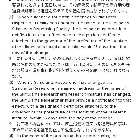
変更したときは十五日以内に、その病院又は診療所の所在地の都
道府県知事に指定証を添えてその旨を届け出なければならない。
(2)
When a licensee for establishment of a Stimulants
Dispensing Facility has changed the name of the licensee's
Stimulants Dispensing Facility, the licensee must provide a
notification to that effect, with a designation certificate
attached, to the governor of the prefecture of the location
of the licensee's hospital or clinic, within 15 days from the
day of the change.
３
覚せい剤研究者は、その氏名若しくは住所を変更し、又は研究
所の名称の変更があつたときは十五日以内に、その研究所の所在
地の都道府県知事に指定証を添えてその旨を届け出なければなら
ない。
(3)
When a Stimulants Researcher has changed the
Stimulants Researcher's name or address, or the name of
the Stimulants Researcher's research institute has changed,
the Stimulants Researcher must provide a notification to that
effect, with a designation certificate attached, to the
governor of the prefecture of the location of the research
institute, within 15 days from the day of the change.
４
前三項の場合においては、厚生労働大臣又は都道府県知事は、
すみやかに指定証を訂正して返還しなければならない。
(4)
In the case of the preceding three paragraphs, the