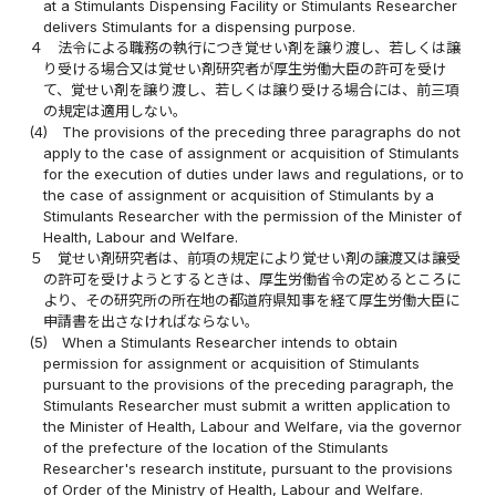
at a Stimulants Dispensing Facility or Stimulants Researcher
delivers Stimulants for a dispensing purpose.
４
法令による職務の執行につき覚せい剤を譲り渡し、若しくは譲
り受ける場合又は覚せい剤研究者が厚生労働大臣の許可を受け
て、覚せい剤を譲り渡し、若しくは譲り受ける場合には、前三項
の規定は適用しない。
(4)
The provisions of the preceding three paragraphs do not
apply to the case of assignment or acquisition of Stimulants
for the execution of duties under laws and regulations, or to
the case of assignment or acquisition of Stimulants by a
Stimulants Researcher with the permission of the Minister of
Health, Labour and Welfare.
５
覚せい剤研究者は、前項の規定により覚せい剤の譲渡又は譲受
の許可を受けようとするときは、厚生労働省令の定めるところに
より、その研究所の所在地の都道府県知事を経て厚生労働大臣に
申請書を出さなければならない。
(5)
When a Stimulants Researcher intends to obtain
permission for assignment or acquisition of Stimulants
pursuant to the provisions of the preceding paragraph, the
Stimulants Researcher must submit a written application to
the Minister of Health, Labour and Welfare, via the governor
of the prefecture of the location of the Stimulants
Researcher's research institute, pursuant to the provisions
of Order of the Ministry of Health, Labour and Welfare.