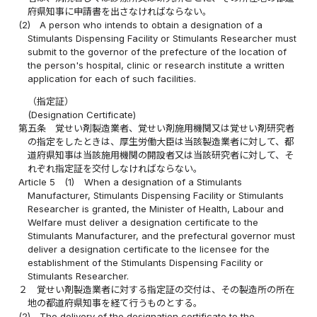
府県知事に申請書を出さなければならない。
(2)
A person who intends to obtain a designation of a
Stimulants Dispensing Facility or Stimulants Researcher must
submit to the governor of the prefecture of the location of
the person's hospital, clinic or research institute a written
application for each of such facilities.
（指定証）
(Designation Certificate)
第五条
覚せい剤製造業者、覚せい剤施用機関又は覚せい剤研究者
の指定をしたときは、厚生労働大臣は当該製造業者に対して、都
道府県知事は当該施用機関の開設者又は当該研究者に対して、そ
れぞれ指定証を交付しなければならない。
Article 5
(1)
When a designation of a Stimulants
Manufacturer, Stimulants Dispensing Facility or Stimulants
Researcher is granted, the Minister of Health, Labour and
Welfare must deliver a designation certificate to the
Stimulants Manufacturer, and the prefectural governor must
deliver a designation certificate to the licensee for the
establishment of the Stimulants Dispensing Facility or
Stimulants Researcher.
２
覚せい剤製造業者に対する指定証の交付は、その製造所の所在
地の都道府県知事を経て行うものとする。
(2)
The delivery of the designation certificate to the