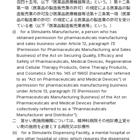
百四十五号。以下「医薬品医療機器等法」という。）第十二条
第一項（医薬品の製造販売業の許可）の規定による医薬品の製
造販売業の許可及び医薬品医療機器等法第十三条第一項（医薬
品の製造業の許可）の規定による医薬品の製造業の許可を受け
ている者（以下「医薬品製造販売業者等」という。）
(i)
for a Stimulants Manufacturer, a person who has
obtained permission for pharmaceuticals manufacturing
and sales business under Article 12, paragraph (1)
(Permission for Pharmaceuticals Manufacturing and Sales
Business) of the Act on Securing Quality, Efficacy and
Safety of Pharmaceuticals, Medical Devices, Regenerative
and Cellular Therapy Products, Gene Therapy Products,
and Cosmetics (Act No. 145 of 1960) (hereinafter referred
to as "Act on Pharmaceuticals and Medical Devices") or
permission for pharmaceuticals manufacturing business
under Article 13, paragraph (1) (Permission for
Pharmaceuticals Manufacturing Business) of the Act on
Pharmaceuticals and Medical Devices (hereinafter
collectively referred to as a "Pharmaceuticals
Manufacturer and Distributor");
二
覚せい剤施用機関については、精神科病院その他診療上覚せ
い剤の施用を必要とする病院又は診療所
(ii)
for a Stimulants Dispensing Facility, a mental hospital or
any other hospital or clinic which requires the dispensing