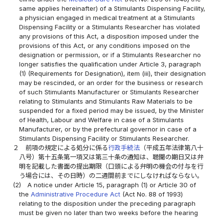
same applies hereinafter) of a Stimulants Dispensing Facility,
a physician engaged in medical treatment at a Stimulants
Dispensing Facility or a Stimulants Researcher has violated
any provisions of this Act, a disposition imposed under the
provisions of this Act, or any conditions imposed on the
designation or permission, or if a Stimulants Researcher no
longer satisfies the qualification under Article 3, paragraph
(1) (Requirements for Designation), item (iii), their designation
may be rescinded, or an order for the business or research
of such Stimulants Manufacturer or Stimulants Researcher
relating to Stimulants and Stimulants Raw Materials to be
suspended for a fixed period may be issued, by the Minister
of Health, Labour and Welfare in case of a Stimulants
Manufacturer, or by the prefectural governor in case of a
Stimulants Dispensing Facility or Stimulants Researcher.
２
前項の規定による処分に係る
行政手続法
（平成五年法律第八十
八号）第十五条第一項又は第三十条の通知は、聴聞の期日又は弁
明を記載した書面の提出期限（口頭による弁明の機会の付与を行
う場合には、その日時）の二週間前までにしなければならない。
(2)
A notice under Article 15, paragraph (1) or Article 30 of
the
Administrative Procedure Act
(Act No. 88 of 1993)
relating to the disposition under the preceding paragraph
must be given no later than two weeks before the hearing