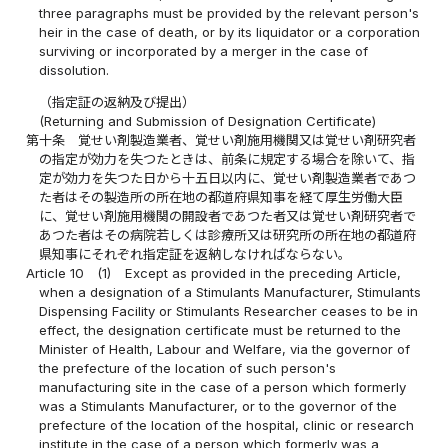
three paragraphs must be provided by the relevant person's
heir in the case of death, or by its liquidator or a corporation
surviving or incorporated by a merger in the case of
dissolution.
（指定証の返納及び提出）
(Returning and Submission of Designation Certificate)
第十条
覚せい剤製造業者、覚せい剤施用機関又は覚せい剤研究者
の指定が効力を失つたときは、前条に規定する場合を除いて、指
定が効力を失つた日から十五日以内に、覚せい剤製造業者であつ
た者はその製造所の所在地の都道府県知事を経て厚生労働大臣
に、覚せい剤施用機関の開設者であつた者又は覚せい剤研究者で
あつた者はその病院若しくは診療所又は研究所の所在地の都道府
県知事にそれぞれ指定証を返納しなければならない。
Article 10
(1)
Except as provided in the preceding Article,
when a designation of a Stimulants Manufacturer, Stimulants
Dispensing Facility or Stimulants Researcher ceases to be in
effect, the designation certificate must be returned to the
Minister of Health, Labour and Welfare, via the governor of
the prefecture of the location of such person's
manufacturing site in the case of a person which formerly
was a Stimulants Manufacturer, or to the governor of the
prefecture of the location of the hospital, clinic or research
institute in the case of a person which formerly was a