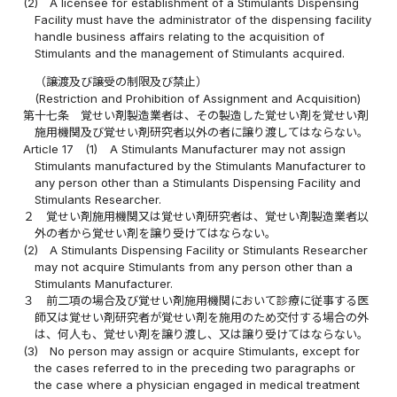
(2)
A licensee for establishment of a Stimulants Dispensing
Facility must have the administrator of the dispensing facility
handle business affairs relating to the acquisition of
Stimulants and the management of Stimulants acquired.
（譲渡及び譲受の制限及び禁止）
(Restriction and Prohibition of Assignment and Acquisition)
第十七条
覚せい剤製造業者は、その製造した覚せい剤を覚せい剤
施用機関及び覚せい剤研究者以外の者に譲り渡してはならない。
Article 17
(1)
A Stimulants Manufacturer may not assign
Stimulants manufactured by the Stimulants Manufacturer to
any person other than a Stimulants Dispensing Facility and
Stimulants Researcher.
２
覚せい剤施用機関又は覚せい剤研究者は、覚せい剤製造業者以
外の者から覚せい剤を譲り受けてはならない。
(2)
A Stimulants Dispensing Facility or Stimulants Researcher
may not acquire Stimulants from any person other than a
Stimulants Manufacturer.
３
前二項の場合及び覚せい剤施用機関において診療に従事する医
師又は覚せい剤研究者が覚せい剤を施用のため交付する場合の外
は、何人も、覚せい剤を譲り渡し、又は譲り受けてはならない。
(3)
No person may assign or acquire Stimulants, except for
the cases referred to in the preceding two paragraphs or
the case where a physician engaged in medical treatment