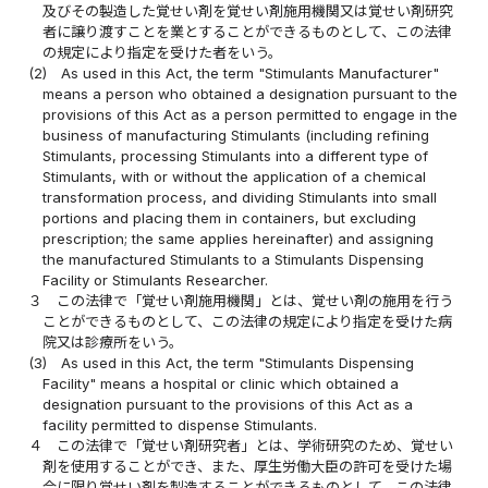
及びその製造した覚せい剤を覚せい剤施用機関又は覚せい剤研究
者に譲り渡すことを業とすることができるものとして、この法律
の規定により指定を受けた者をいう。
(2)
As used in this Act, the term "Stimulants Manufacturer"
means a person who obtained a designation pursuant to the
provisions of this Act as a person permitted to engage in the
business of manufacturing Stimulants (including refining
Stimulants, processing Stimulants into a different type of
Stimulants, with or without the application of a chemical
transformation process, and dividing Stimulants into small
portions and placing them in containers, but excluding
prescription; the same applies hereinafter) and assigning
the manufactured Stimulants to a Stimulants Dispensing
Facility or Stimulants Researcher.
３
この法律で「覚せい剤施用機関」とは、覚せい剤の施用を行う
ことができるものとして、この法律の規定により指定を受けた病
院又は診療所をいう。
(3)
As used in this Act, the term "Stimulants Dispensing
Facility" means a hospital or clinic which obtained a
designation pursuant to the provisions of this Act as a
facility permitted to dispense Stimulants.
４
この法律で「覚せい剤研究者」とは、学術研究のため、覚せい
剤を使用することができ、また、厚生労働大臣の許可を受けた場
合に限り覚せい剤を製造することができるものとして、この法律