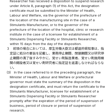
Researcher has received a disposition to suspend research
under Article 8, paragraph (1) of this Act, the designation
certificate must be submitted to the Minister of Health,
Labour and Welfare, via the governor of the prefecture of
the location of the manufacturing site in the case of a
Stimulants Manufacturer, or to the governor of the
prefecture of the location of the hospital, clinic or research
institute in the case of a licensee for establishment of a
Stimulants Dispensing Facility or Stimulants Researcher,
within 15 days from the day of the disposition.
３
前項の場合においては、厚生労働大臣又は都道府県知事は、指
定証に処分の要旨を記載し、業務停止期間、閉鎖期間又は研究停
止期間の満了後すみやかに、覚せい剤製造業者、覚せい剤施用機
関の開設者又は覚せい剤研究者に指定証を返還しなければならな
い。
(3)
In the case referred to in the preceding paragraph, the
Minister of Health, Labour and Welfare or prefectural
governor must state the summary of the disposition in the
designation certificate, and must return the certificate to the
Stimulants Manufacturer, licensee for establishment of a
Stimulants Dispensing Facility or Stimulants Researcher
promptly after the expiration of the period of suspension of
business, period of closure or period of suspension of
research.