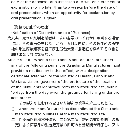
date or the deadline for submission of a written statement of
explanation (or no later than two weeks before the date of
oral presentation, when an opportunity for explanation by
oral presentation is given).
（業務の廃止等の届出）
(Notification of Discontinuance of Business)
第九条
覚せい剤製造業者は、次の各号のいずれかに該当する場合
には、その事由の生じた日から十五日以内に、その製造所の所在
地の都道府県知事を経て厚生労働大臣に指定証を添えてその旨を
届け出なければならない。
Article 9
(1)
When a Stimulants Manufacturer falls under
any of the following items, the Stimulants Manufacturer must
provide a notification to that effect, with a designation
certificate attached, to the Minister of Health, Labour and
Welfare, via the governor of the prefecture of the location
of the Stimulants Manufacturer's manufacturing site, within
15 days from the day when the grounds for falling under the
item arose:
一
その製造所における覚せい剤製造の業務を廃止したとき。
(i)
when the manufacturer has discontinued the Stimulants
manufacturing business at the manufacturing site;
二
医薬品医療機器等法第十二条第二項（許可の有効期間）の規
定により医薬品の製造販売業の許可の有効期間が満了し、又は