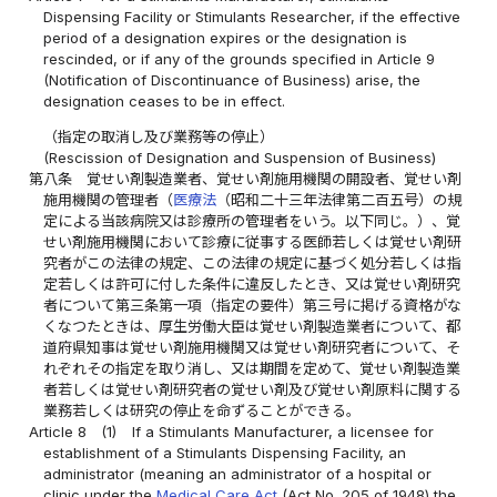
Dispensing Facility or Stimulants Researcher, if the effective
period of a designation expires or the designation is
rescinded, or if any of the grounds specified in Article 9
(Notification of Discontinuance of Business) arise, the
designation ceases to be in effect.
（指定の取消し及び業務等の停止）
(Rescission of Designation and Suspension of Business)
第八条
覚せい剤製造業者、覚せい剤施用機関の開設者、覚せい剤
施用機関の管理者（
医療法
（昭和二十三年法律第二百五号）の規
定による当該病院又は診療所の管理者をいう。以下同じ。）、覚
せい剤施用機関において診療に従事する医師若しくは覚せい剤研
究者がこの法律の規定、この法律の規定に基づく処分若しくは指
定若しくは許可に付した条件に違反したとき、又は覚せい剤研究
者について第三条第一項（指定の要件）第三号に掲げる資格がな
くなつたときは、厚生労働大臣は覚せい剤製造業者について、都
道府県知事は覚せい剤施用機関又は覚せい剤研究者について、そ
れぞれその指定を取り消し、又は期間を定めて、覚せい剤製造業
者若しくは覚せい剤研究者の覚せい剤及び覚せい剤原料に関する
業務若しくは研究の停止を命ずることができる。
Article 8
(1)
If a Stimulants Manufacturer, a licensee for
establishment of a Stimulants Dispensing Facility, an
administrator (meaning an administrator of a hospital or
clinic under the
Medical Care Act
(Act No. 205 of 1948) the