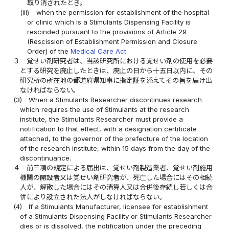
取り消されたとき。
(iii)
when the permission for establishment of the hospital
or clinic which is a Stimulants Dispensing Facility is
rescinded pursuant to the provisions of Article 29
(Rescission of Establishment Permission and Closure
Order) of the
Medical Care Act
.
３
覚せい剤研究者は、当該研究所における覚せい剤の使用を必要
とする研究を廃止したときは、廃止の日から十五日以内に、その
研究所の所在地の都道府県知事に指定証を添えてその旨を届け出
なければならない。
(3)
When a Stimulants Researcher discontinues research
which requires the use of Stimulants at the research
institute, the Stimulants Researcher must provide a
notification to that effect, with a designation certificate
attached, to the governor of the prefecture of the location
of the research institute, within 15 days from the day of the
discontinuance.
４
前三項の規定による届出は、覚せい剤製造業者、覚せい剤施用
機関の開設者又は覚せい剤研究者が、死亡した場合にはその相続
人が、解散した場合にはその清算人又は合併後存続し若しくは合
併により設立された法人がしなければならない。
(4)
If a Stimulants Manufacturer, licensee for establishment
of a Stimulants Dispensing Facility or Stimulants Researcher
dies or is dissolved, the notification under the preceding