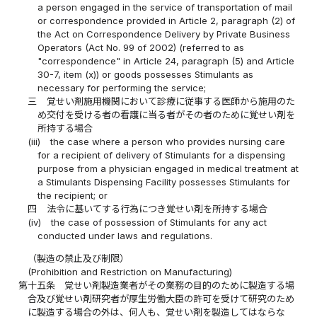
a person engaged in the service of transportation of mail
or correspondence provided in Article 2, paragraph (2) of
the Act on Correspondence Delivery by Private Business
Operators (Act No. 99 of 2002) (referred to as
"correspondence" in Article 24, paragraph (5) and Article
30-7, item (x)) or goods possesses Stimulants as
necessary for performing the service;
三
覚せい剤施用機関において診療に従事する医師から施用のた
め交付を受ける者の看護に当る者がその者のために覚せい剤を
所持する場合
(iii)
the case where a person who provides nursing care
for a recipient of delivery of Stimulants for a dispensing
purpose from a physician engaged in medical treatment at
a Stimulants Dispensing Facility possesses Stimulants for
the recipient; or
四
法令に基いてする行為につき覚せい剤を所持する場合
(iv)
the case of possession of Stimulants for any act
conducted under laws and regulations.
（製造の禁止及び制限）
(Prohibition and Restriction on Manufacturing)
第十五条
覚せい剤製造業者がその業務の目的のために製造する場
合及び覚せい剤研究者が厚生労働大臣の許可を受けて研究のため
に製造する場合の外は、何人も、覚せい剤を製造してはならな