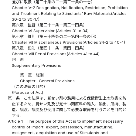
並びに取扱（第三十条の二―第三十条の十七）
Chapter V-2 Designation, Notification, Restriction, Prohibition
and Treatment Relating to Stimulants' Raw Materials(Articles
30-2 to 30-17)
第六章 監督（第三十一条―第三十四条）
Chapter VI Supervision(Articles 31 to 34)
第七章 雑則（第三十四条の二―第四十条の四）
Chapter VII Miscellaneous Provisions(Articles 34-2 to 40-4)
第八章 罰則（第四十一条―第四十四条）
Chapter VIII Penal Provisions(Articles 41 to 44)
附 則
Supplementary Provisions
第一章 総則
Chapter I General Provisions
（この法律の目的）
(Purpose of Act)
第一条
この法律は、覚せい剤の濫用による保健衛生上の危害を防
止するため、覚せい剤及び覚せい剤原料の輸入、輸出、所持、製
造、譲渡、譲受及び使用に関して必要な取締を行うことを目的と
する。
Article 1
The purpose of this Act is to implement necessary
control of import, export, possession, manufacturing,
assignment, acquisition and use of Stimulants and