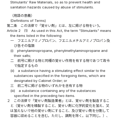
Stimulants' Raw Materials, so as to prevent health and
sanitation hazards caused by abuse of stimulants.
（用語の意義）
(Definitions of Terms)
第二条
この法律で「覚せい剤」とは、左に掲げる物をいう。
Article 2
(1)
As used in this Act, the term "Stimulants" means
the items listed in the following:
一
フエニルアミノプロパン、フエニルメチルアミノプロパン及
び各その塩類
(i)
phenylaminopropane, phenylmethylaminopropane and
their salts;
二
前号に掲げる物と同種の覚せい作用を有する物であつて政令
で指定するもの
(ii)
a substance having a stimulating effect similar to the
substances specified in the foregoing items, which are
designated by Cabinet Order; or
三
前二号に掲げる物のいずれかを含有する物
(iii)
a substance containing any of the substances
specified in the preceding two items.
２
この法律で「覚せい剤製造業者」とは、覚せい剤を製造するこ
と（覚せい剤を精製すること、覚せい剤に化学的変化を加え、又
は加えないで他の覚せい剤にすること、及び覚せい剤を分割して
容器に収めることを含む。ただし、調剤を除く。以下同じ。）、