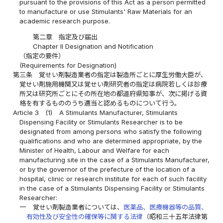
pursuant to the provisions of this Act as a person permitted
to manufacture or use Stimulants' Raw Materials for an
academic research purpose.
第二章 指定及び届出
Chapter II Designation and Notification
（指定の要件）
(Requirements for Designation)
第三条
覚せい剤製造業者の指定は製造所ごとに厚生労働大臣が、
覚せい剤施用機関又は覚せい剤研究者の指定は病院若しくは診療
所又は研究所ごとにその所在地の都道府県知事が、次に掲げる資
格を有するもののうち適当と認めるものについて行う。
Article 3
(1)
A Stimulants Manufacturer, Stimulants
Dispensing Facility or Stimulants Researcher is to be
designated from among persons who satisfy the following
qualifications and who are determined appropriate, by the
Minister of Health, Labour and Welfare for each
manufacturing site in the case of a Stimulants Manufacturer,
or by the governor of the prefecture of the location of a
hospital, clinic or research institute for each of such facility
in the case of a Stimulants Dispensing Facility or Stimulants
Researcher:
一
覚せい剤製造業者については、
医薬品、医療機器等の品質、
有効性及び安全性の確保等に関する法律
（昭和三十五年法律第