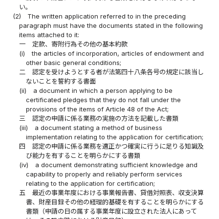
い。
(2)
The written application referred to in the preceding
paragraph must have the documents stated in the following
items attached to it:
一
定款、寄附行為その他の基本約款
(i)
the articles of incorporation, articles of endowment and
other basic general conditions;
二
認定を受けようとする者が法第四十八条各号の規定に該当し
ないことを誓約する書面
(ii)
a document in which a person applying to be
certificated pledges that they do not fall under the
provisions of the items of Article 48 of the Act;
三
認定の申請に係る業務の実施の方法を記載した書類
(iii)
a document stating a method of business
implementation relating to the application for certification;
四
認定の申請に係る業務を適正かつ確実に行うに足りる知識及
び能力を有することを明らかにする書類
(iv)
a document demonstrating sufficient knowledge and
capability to properly and reliably perform services
relating to the application for certification;
五
最近の事業年度における事業報告書、貸借対照表、収支決算
書、財産目録その他の経理的基礎を有することを明らかにする
書類（申請の日の属する事業年度に設立された法人にあって