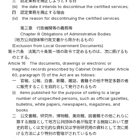
三
認定業務を廃止しようとする日
(iii)
the date it intends to discontinue the certified services;
四
認定業務を廃止する理由
(iv)
the reason for discontinuing the certified services.
第三章 行政機関等の義務等
Chapter III Obligations of Administrative Bodies
（地方公共団体等行政文書から除かれるもの）
(Exclusion from Local Government Documents)
第十六条
法第六十条第一項の政令で定めるものは、次に掲げるも
のとする。
Article 16
The documents, drawings or electronic or
magnetic records prescribed by Cabinet Order under Article
60, paragraph (1) of the Act are as follows:
一
官報、公報、白書、新聞、雑誌、書籍その他不特定多数の者
に販売することを目的として発行されるもの
(i)
items published for the purpose of selling to a large
number of unspecified persons, such as official gazettes,
bulletins, white papers, newspapers, magazines, and
books
二
公文書館、研究所、博物館、美術館、図書館その他これらに
類する施設として地方公共団体の長が指定する施設において歴
史的若しくは文化的な資料又は学術研究用の資料として次に掲
げる方法により特別の管理がされているもの