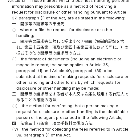
Article 12
Those matters which a business handling personal
information may prescribe as a method of receiving a
request for disclosure or other handling pursuant to Article
37, paragraph (1) of the Act, are as stated in the following:
一
開示等の請求等の申出先
(i)
where to file the request for disclosure or other
handling;
二
開示等の請求等に際して提出すべき書面（電磁的記録を含
む。第三十五条第一項及び第四十条第三項において同じ。）の
様式その他の開示等の請求等の方式
(ii)
the format of documents (including an electronic or
magnetic record; the same applies in Article 35,
paragraph (1) and Article 40, paragraph (3)) to be
submitted at the time of making requests for disclosure or
other handling and other forms by which requests for
disclosure or other handling may be made;
三
開示等の請求等をする者が本人又は次条に規定する代理人で
あることの確認の方法
(iii)
the method for confirming that a person making a
request for disclosure or other handling is the identifiable
person or the agent prescribed in the following Article;
四
法第三十八条第一項の手数料の徴収方法
(iv)
the method for collecting the fees referred to in Article
38, paragraph (1) of the Act.