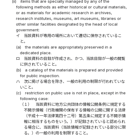
(ii)
items that are specially managed by any of the
following methods as either historical or cultural materials,
or as materials for academic research in archives,
research institutes, museums, art museums, libraries or
other similar facilities designated by the head of local
government:
イ
当該資料が専用の場所において適切に保存されているこ
と。
(a)
the materials are appropriately preserved in a
dedicated place.
ロ
当該資料の目録が作成され、かつ、当該目録が一般の閲覧
に供されていること。
(b)
a catalog of the materials is prepared and provided
for public inspection.
ハ
次に掲げる場合を除き、一般の利用の制限が行われていな
いこと。
(c)
restriction on public use is not in place, except in the
following case:
（１）
当該資料に地方公共団体の情報公開条例に規定する
不開示情報（行政機関の保有する情報の公開に関する法律
（平成十一年法律第四十二号）第五条に規定する不開示情
報に相当するものをいう。）が記録されていると認められ
る場合に、当該資料（当該情報が記録されている部分に限
る。）の一般の利用を制限すること。