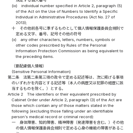
(ix)
individual number specified in Article 2, paragraph (5)
of the Act on the Use of Numbers to Identify a Specific
Individual in Administrative Procedures (Act No. 27 of
2013);
十
その他前各号に準ずるものとして個人情報保護委員会規則で
定める文字、番号、記号その他の符号
(x)
any other characters, letters, numbers, symbols or
other codes prescribed by Rules of the Personal
Information Protection Commission as being equivalent to
the preceding items.
（要配慮個人情報）
(Sensitive Personal Information)
第二条
法第二条第三項の政令で定める記述等は、次に掲げる事項
のいずれかを内容とする記述等（本人の病歴又は犯罪の経歴に該
当するものを除く。）とする。
Article 2
The identifiers or their equivalent prescribed by
Cabinet Order under Article 2, paragraph (3) of the Act are
those which contain any of those matters stated in the
following (excluding those falling under an identifiable
person's medical record or criminal record):
一
身体障害、知的障害、精神障害（発達障害を含む。）その他
の個人情報保護委員会規則で定める心身の機能の障害があるこ