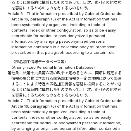
るように体系的に構成したものであって、目次、索引その他検索
を容易にするためのものを有するものをいう。
Article 6
That information prescribed by Cabinet Order under
Article 16, paragraph (5) of the Act is information that has
been systematically organized, including a table of
contents, index or other configuration, so as to be easily
searchable for particular pseudonymized personal
information, by arranging pseudonymized personal
information contained in a collective body of information
prescribed in that paragraph according to a certain rule.
（匿名加工情報データベース等）
(Anonymized Personal Information Database)
第七条
法第十六条第六項の政令で定めるものは、同項に規定する
情報の集合物に含まれる匿名加工情報を一定の規則に従って整理
することにより特定の匿名加工情報を容易に検索することができ
るように体系的に構成したものであって、目次、索引その他検索
を容易にするためのものを有するものをいう。
Article 7
That information prescribed by Cabinet Order under
Article 16, paragraph (6) of the Act is information that has
been systematically organized, including a table of
contents, index or other configuration, so as be easily
searchable for particular anonymized personal information,
by arranging anonymized personal information contained in