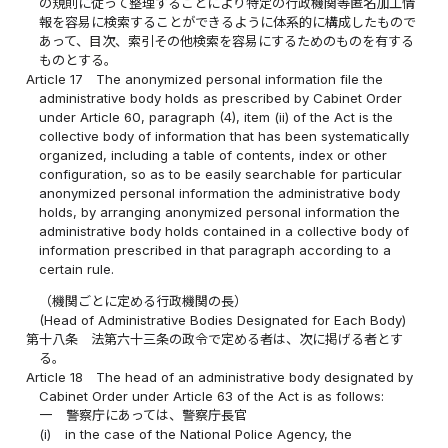
の規則に従って整理することにより特定の行政機関等匿名加工情
報を容易に検索することができるように体系的に構成したもので
あって、目次、索引その他検索を容易にするためのものを有する
ものとする。
Article 17
The anonymized personal information file the
administrative body holds as prescribed by Cabinet Order
under Article 60, paragraph (4), item (ii) of the Act is the
collective body of information that has been systematically
organized, including a table of contents, index or other
configuration, so as to be easily searchable for particular
anonymized personal information the administrative body
holds, by arranging anonymized personal information the
administrative body holds contained in a collective body of
information prescribed in that paragraph according to a
certain rule.
（機関ごとに定める行政機関の長）
(Head of Administrative Bodies Designated for Each Body)
第十八条
法第六十三条の政令で定める者は、次に掲げる者とす
る。
Article 18
The head of an administrative body designated by
Cabinet Order under Article 63 of the Act is as follows:
一
警察庁にあっては、警察庁長官
(i)
in the case of the National Police Agency, the