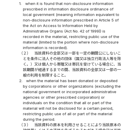
1.
when it is found that non-disclosure information
prescribed in information disclosure ordinance of
local government (meaning information equivalent to
non-disclosure information prescribed in Article 5 of
the Act on Access to Information Held by
Administrative Organs (Act No. 42 of 1999)) is
recorded in the material, restricting public use of the
material (limited to the portion where non-disclosure
information is recorded).
（２）
当該資料の全部又は一部を一定の期間公にしないこ
とを条件に法人その他の団体（国又は独立行政法人等を除
く。）又は個人から寄贈又は寄託を受けている場合に、当
該期間が経過するまでの間、当該資料の全部又は一部の一
般の利用を制限すること。
2.
when the material has been donated or deposited
by corporations or other organizations (excluding the
national government or incorporated administrative
agencies or other prescribed corporation) or
individuals on the condition that all or part of the
material will not be disclosed for a certain period,
restricting public use of all or part of the material
during the period.
（３）
当該資料の原本を利用させることにより当該原本の