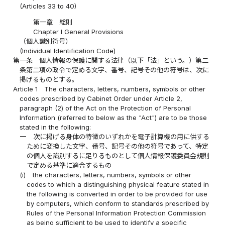
(Articles 33 to 40)
第一章 総則
Chapter I General Provisions
（個人識別符号）
(Individual Identification Code)
第一条
個人情報の保護に関する法律（以下「法」という。）第二
条第二項の政令で定める文字、番号、記号その他の符号は、次に
掲げるものとする。
Article 1
The characters, letters, numbers, symbols or other
codes prescribed by Cabinet Order under Article 2,
paragraph (2) of the Act on the Protection of Personal
Information (referred to below as the "Act") are to be those
stated in the following:
一
次に掲げる身体の特徴のいずれかを電子計算機の用に供する
ために変換した文字、番号、記号その他の符号であって、特定
の個人を識別するに足りるものとして個人情報保護委員会規則
で定める基準に適合するもの
(i)
the characters, letters, numbers, symbols or other
codes to which a distinguishing physical feature stated in
the following is converted in order to be provided for use
by computers, which conform to standards prescribed by
Rules of the Personal Information Protection Commission
as being sufficient to be used to identify a specific