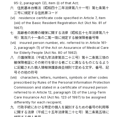
95-2, paragraph (2), item (i) of that Act;
六
住民基本台帳法（昭和四十二年法律第八十一号）第七条第十
三号に規定する住民票コード
(vi)
residence certificate code specified in Article 7, item
(xiii) of the Basic Resident Registration Act (Act No. 81 of
1967);
七
高齢者の医療の確保に関する法律（昭和五十七年法律第八十
号）第百六十一条の二第一項に規定する被保険者番号等
(vii)
insured person number, etc. referred to in Article 161-
2, paragraph (1) of the Act on Assurance of Medical Care
for Elderly People (Act No. 80 of 1982);
八
介護保険法（平成九年法律第百二十三号）第十二条第三項の
被保険者証にその発行を受ける者ごとに異なるものとなるよう
に記載された個人情報保護委員会規則で定める文字、番号、記
号その他の符号
(viii)
characters, letters, numbers, symbols or other codes
prescribed by Rules of the Personal Information Protection
Commission and stated in a certificate of insured person
referred to in Article 12, paragraph (3) of the Long-Term
Care Insurance Act (Act No. 123 of 1997) to be assigned
differently for each recipient;
九
行政手続における特定の個人を識別するための番号の利用等
に関する法律（平成二十五年法律第二十七号）第二条第五項に
規定する個人番号