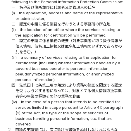
following to the Personal Information Protection Commission:
一
名称及び住所並びに代表者又は管理人の氏名
(i)
the appellation, address and name of the representative
or administrator;
二
認定の申請に係る業務を行おうとする事務所の所在地
(ii)
the location of an office where the services relating to
the application for certification will be performed;
三
認定の申請に係る業務の概要（対象事業者が取り扱う情報が
個人情報、仮名加工情報又は匿名加工情報のいずれであるかの
別を含む。）
(iii)
a summary of services relating to the application for
certification (including whether information handled by a
covered business operator is personal information,
pseudonymized personal information, or anonymized
personal information);
四
法第四十七条第二項の規定により業務の範囲を限定する認定
を受けようとする者にあっては、対象とする個人情報取扱事業
者等の事業の種類その他の業務の範囲
(iv)
in the case of a person that intends to be certified for
services limited in scope pursuant to Article 47, paragraph
(2) of the Act, the type or the scope of services of
business handling personal information, etc. that are
covered.
２
前項の申請書には、次に掲げる書類を添付しなければならな