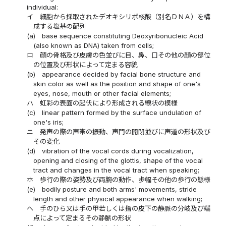
individual:
イ
細胞から採取されたデオキシリボ核酸（別名ＤＮＡ）を構
成する塩基の配列
(a)
base sequence constituting Deoxyribonucleic Acid
(also known as DNA) taken from cells;
ロ
顔の骨格及び皮膚の色並びに目、鼻、口その他の顔の部位
の位置及び形状によって定まる容貌
(b)
appearance decided by facial bone structure and
skin color as well as the position and shape of one's
eyes, nose, mouth or other facial elements;
ハ
虹彩の表面の起伏により形成される線状の模様
(c)
linear pattern formed by the surface undulation of
one's iris;
ニ
発声の際の声帯の振動、声門の開閉並びに声道の形状及び
その変化
(d)
vibration of the vocal cords during vocalization,
opening and closing of the glottis, shape of the vocal
tract and changes in the vocal tract when speaking;
ホ
歩行の際の姿勢及び両腕の動作、歩幅その他の歩行の態様
(e)
bodily posture and both arms' movements, stride
length and other physical appearance when walking;
ヘ
手のひら又は手の甲若しくは指の皮下の静脈の分岐及び端
点によって定まるその静脈の形状