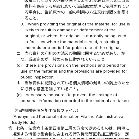
破損若しくはその汚損を生ずるおそれがある場合又は当該
資料を保有する施設において当該原本が現に使用されてい
る場合に、当該原本の一般の利用の方法又は期間を制限す
ること。
3.
when providing the original of the material for use is
likely to result in damage or defacement of the
original, or when the original is currently being used
in facilities where the material is held, restricting
methods or a period for public use of the original;
ニ
当該資料の利用の方法及び期間に関する定めがあり、か
つ、当該定めが一般の閲覧に供されていること。
(d)
there are provisions on the methods and period for
use of the material and the provisions are provided for
public inspection;
ホ
当該資料に記録されている個人情報の漏えいの防止のため
に必要な措置を講じていること。
(e)
necessary measures to prevent the leakage of
personal information recorded in the material are taken.
（行政機関等匿名加工情報ファイル）
(Anonymized Personal Information File the Administrative
Body Holds)
第十七条
法第六十条第四項第二号の政令で定めるものは、同項に
規定する情報の集合物に含まれる行政機関等匿名加工情報を一定