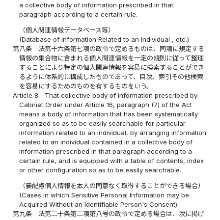
a collective body of information prescribed in that
paragraph according to a certain rule.
（個人関連情報データベース等）
(Database of Information Related to an Individual , etc.)
第八条
法第十六条第七項の政令で定めるものは、同項に規定する
情報の集合物に含まれる個人関連情報を一定の規則に従って整理
することにより特定の個人関連情報を容易に検索することができ
るように体系的に構成したものであって、目次、索引その他検索
を容易にするためのものを有するものをいう。
Article 8
That collective body of information prescribed by
Cabinet Order under Article 16, paragraph (7) of the Act
means a body of information that has been systematically
organized so as to be easily searchable for particular
information related to an individual, by arranging information
related to an individual contained in a collective body of
information prescribed in that paragraph according to a
certain rule, and is equipped with a table of contents, index
or other configuration so as to be easily searchable.
（要配慮個人情報を本人の同意なく取得することができる場合）
(Cases in which Sensitive Personal Information may be
Acquired Without an Identifiable Person's Consent)
第九条
法第二十条第二項第八号の政令で定める場合は、次に掲げ