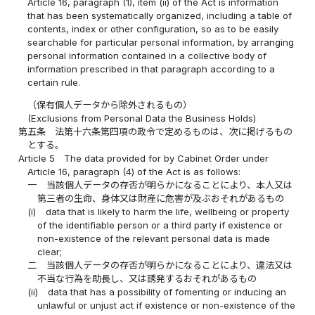
Article 16, paragraph (1), item (ii) of the Act is information
that has been systematically organized, including a table of
contents, index or other configuration, so as to be easily
searchable for particular personal information, by arranging
personal information contained in a collective body of
information prescribed in that paragraph according to a
certain rule.
（保有個人データから除外されるもの）
(Exclusions from Personal Data the Business Holds)
第五条
法第十六条第四項の政令で定めるものは、次に掲げるもの
とする。
Article 5
The data provided for by Cabinet Order under
Article 16, paragraph (4) of the Act is as follows:
一
当該個人データの存否が明らかになることにより、本人又は
第三者の生命、身体又は財産に危害が及ぶおそれがあるもの
(i)
data that is likely to harm the life, wellbeing or property
of the identifiable person or a third party if existence or
non-existence of the relevant personal data is made
clear;
二
当該個人データの存否が明らかになることにより、違法又は
不当な行為を助長し、又は誘発するおそれがあるもの
(ii)
data that has a possibility of fomenting or inducing an
unlawful or unjust act if existence or non-existence of the