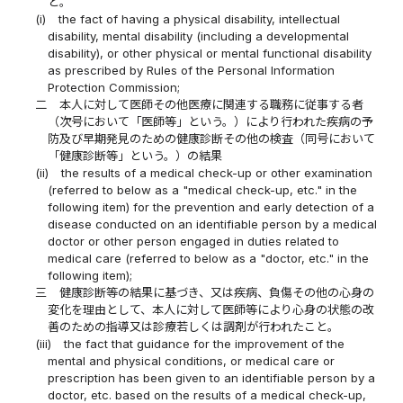
と。
(i)
the fact of having a physical disability, intellectual
disability, mental disability (including a developmental
disability), or other physical or mental functional disability
as prescribed by Rules of the Personal Information
Protection Commission;
二
本人に対して医師その他医療に関連する職務に従事する者
（次号において「医師等」という。）により行われた疾病の予
防及び早期発見のための健康診断その他の検査（同号において
「健康診断等」という。）の結果
(ii)
the results of a medical check-up or other examination
(referred to below as a "medical check-up, etc." in the
following item) for the prevention and early detection of a
disease conducted on an identifiable person by a medical
doctor or other person engaged in duties related to
medical care (referred to below as a "doctor, etc." in the
following item);
三
健康診断等の結果に基づき、又は疾病、負傷その他の心身の
変化を理由として、本人に対して医師等により心身の状態の改
善のための指導又は診療若しくは調剤が行われたこと。
(iii)
the fact that guidance for the improvement of the
mental and physical conditions, or medical care or
prescription has been given to an identifiable person by a
doctor, etc. based on the results of a medical check-up,