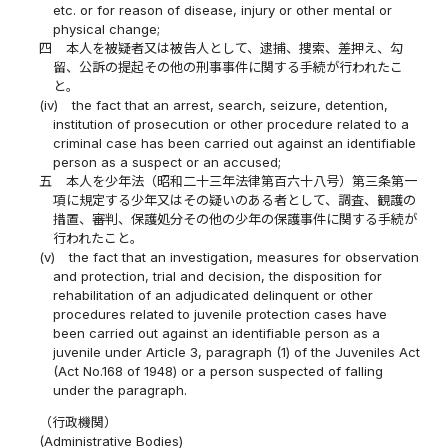
etc. or for reason of disease, injury or other mental or
physical change;
四
本人を被疑者又は被告人として、逮捕、捜索、差押え、勾
留、公訴の提起その他の刑事事件に関する手続が行われたこ
と。
(iv)
the fact that an arrest, search, seizure, detention,
institution of prosecution or other procedure related to a
criminal case has been carried out against an identifiable
person as a suspect or an accused;
五
本人を少年法（昭和二十三年法律第百六十八号）第三条第一
項に規定する少年又はその疑いのある者として、調査、観護の
措置、審判、保護処分その他の少年の保護事件に関する手続が
行われたこと。
(v)
the fact that an investigation, measures for observation
and protection, trial and decision, the disposition for
rehabilitation of an adjudicated delinquent or other
procedures related to juvenile protection cases have
been carried out against an identifiable person as a
juvenile under Article 3, paragraph (1) of the Juveniles Act
(Act No.168 of 1948) or a person suspected of falling
under the paragraph.
（行政機関）
(Administrative Bodies)