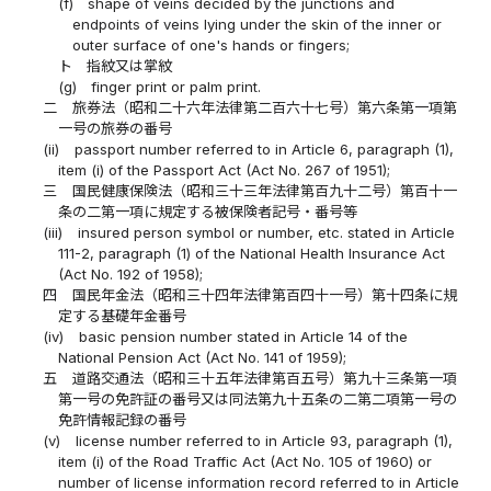
(f)
shape of veins decided by the junctions and
endpoints of veins lying under the skin of the inner or
outer surface of one's hands or fingers;
ト
指紋又は掌紋
(g)
finger print or palm print.
二
旅券法（昭和二十六年法律第二百六十七号）第六条第一項第
一号の旅券の番号
(ii)
passport number referred to in Article 6, paragraph (1),
item (i) of the Passport Act (Act No. 267 of 1951);
三
国民健康保険法（昭和三十三年法律第百九十二号）第百十一
条の二第一項に規定する被保険者記号・番号等
(iii)
insured person symbol or number, etc. stated in Article
111-2, paragraph (1) of the National Health Insurance Act
(Act No. 192 of 1958);
四
国民年金法（昭和三十四年法律第百四十一号）第十四条に規
定する基礎年金番号
(iv)
basic pension number stated in Article 14 of the
National Pension Act (Act No. 141 of 1959);
五
道路交通法（昭和三十五年法律第百五号）第九十三条第一項
第一号の免許証の番号又は同法第九十五条の二第二項第一号の
免許情報記録の番号
(v)
license number referred to in Article 93, paragraph (1),
item (i) of the Road Traffic Act (Act No. 105 of 1960) or
number of license information record referred to in Article