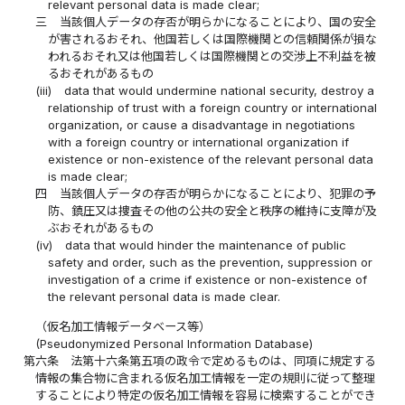
relevant personal data is made clear;
三
当該個人データの存否が明らかになることにより、国の安全
が害されるおそれ、他国若しくは国際機関との信頼関係が損な
われるおそれ又は他国若しくは国際機関との交渉上不利益を被
るおそれがあるもの
(iii)
data that would undermine national security, destroy a
relationship of trust with a foreign country or international
organization, or cause a disadvantage in negotiations
with a foreign country or international organization if
existence or non-existence of the relevant personal data
is made clear;
四
当該個人データの存否が明らかになることにより、犯罪の予
防、鎮圧又は捜査その他の公共の安全と秩序の維持に支障が及
ぶおそれがあるもの
(iv)
data that would hinder the maintenance of public
safety and order, such as the prevention, suppression or
investigation of a crime if existence or non-existence of
the relevant personal data is made clear.
（仮名加工情報データベース等）
(Pseudonymized Personal Information Database)
第六条
法第十六条第五項の政令で定めるものは、同項に規定する
情報の集合物に含まれる仮名加工情報を一定の規則に従って整理
することにより特定の仮名加工情報を容易に検索することができ