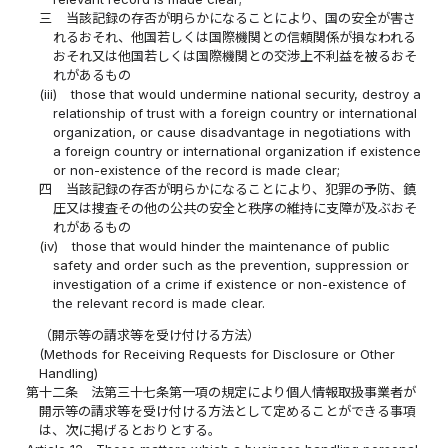
三
当該記録の存否が明らかになることにより、国の安全が害さ
れるおそれ、他国若しくは国際機関との信頼関係が損なわれる
おそれ又は他国若しくは国際機関との交渉上不利益を被るおそ
れがあるもの
(iii)
those that would undermine national security, destroy a
relationship of trust with a foreign country or international
organization, or cause disadvantage in negotiations with
a foreign country or international organization if existence
or non-existence of the record is made clear;
四
当該記録の存否が明らかになることにより、犯罪の予防、鎮
圧又は捜査その他の公共の安全と秩序の維持に支障が及ぶおそ
れがあるもの
(iv)
those that would hinder the maintenance of public
safety and order such as the prevention, suppression or
investigation of a crime if existence or non-existence of
the relevant record is made clear.
（開示等の請求等を受け付ける方法）
(Methods for Receiving Requests for Disclosure or Other
Handling)
第十二条
法第三十七条第一項の規定により個人情報取扱事業者が
開示等の請求等を受け付ける方法として定めることができる事項
は、次に掲げるとおりとする。