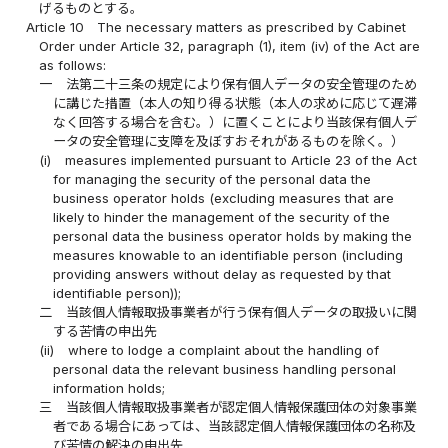
げるものとする。
Article 10
The necessary matters as prescribed by Cabinet
Order under Article 32, paragraph (1), item (iv) of the Act are
as follows:
一
法第二十三条の規定により保有個人データの安全管理のため
に講じた措置（本人の知り得る状態（本人の求めに応じて遅滞
なく回答する場合を含む。）に置くことにより当該保有個人デ
ータの安全管理に支障を及ぼすおそれがあるものを除く。）
(i)
measures implemented pursuant to Article 23 of the Act
for managing the security of the personal data the
business operator holds (excluding measures that are
likely to hinder the management of the security of the
personal data the business operator holds by making the
measures knowable to an identifiable person (including
providing answers without delay as requested by that
identifiable person));
二
当該個人情報取扱事業者が行う保有個人データの取扱いに関
する苦情の申出先
(ii)
where to lodge a complaint about the handling of
personal data the relevant business handling personal
information holds;
三
当該個人情報取扱事業者が認定個人情報保護団体の対象事業
者である場合にあっては、当該認定個人情報保護団体の名称及
び苦情の解決の申出先