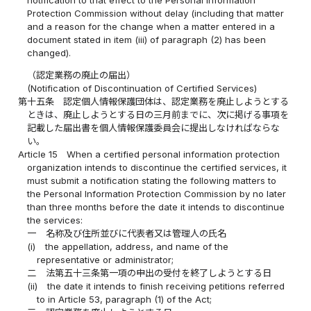
Protection Commission without delay (including that matter
and a reason for the change when a matter entered in a
document stated in item (iii) of paragraph (2) has been
changed).
（認定業務の廃止の届出）
(Notification of Discontinuation of Certified Services)
第十五条
認定個人情報保護団体は、認定業務を廃止しようとする
ときは、廃止しようとする日の三月前までに、次に掲げる事項を
記載した届出書を個人情報保護委員会に提出しなければならな
い。
Article 15
When a certified personal information protection
organization intends to discontinue the certified services, it
must submit a notification stating the following matters to
the Personal Information Protection Commission by no later
than three months before the date it intends to discontinue
the services:
一
名称及び住所並びに代表者又は管理人の氏名
(i)
the appellation, address, and name of the
representative or administrator;
二
法第五十三条第一項の申出の受付を終了しようとする日
(ii)
the date it intends to finish receiving petitions referred
to in Article 53, paragraph (1) of the Act;