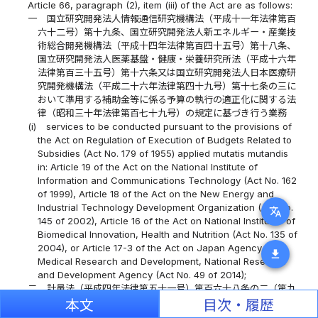
Article 66, paragraph (2), item (iii) of the Act are as follows:
一
国立研究開発法人情報通信研究機構法（平成十一年法律第百
六十二号）第十九条、国立研究開発法人新エネルギー・産業技
術総合開発機構法（平成十四年法律第百四十五号）第十八条、
国立研究開発法人医薬基盤・健康・栄養研究所法（平成十六年
法律第百三十五号）第十六条又は国立研究開発法人日本医療研
究開発機構法（平成二十六年法律第四十九号）第十七条の三に
おいて準用する補助金等に係る予算の執行の適正化に関する法
律（昭和三十年法律第百七十九号）の規定に基づき行う業務
(i)
services to be conducted pursuant to the provisions of
the Act on Regulation of Execution of Budgets Related to
Subsidies (Act No. 179 of 1955) applied mutatis mutandis
in: Article 19 of the Act on the National Institute of
Information and Communications Technology (Act No. 162
of 1999), Article 18 of the Act on the New Energy and
Industrial Technology Development Organization (Act No.
translate
145 of 2002), Article 16 of the Act on National Institutes of
Biomedical Innovation, Health and Nutrition (Act No. 135 of
2004), or Article 17-3 of the Act on Japan Agency for
download
Medical Research and Development, National Research
and Development Agency (Act No. 49 of 2014);
二
計量法（平成四年法律第五十一号）第百六十八条の二（第九
号に係る部分に限る。）又は第百六十八条の三第一項の規定に
本文
目次・履歴
基づき行う業務