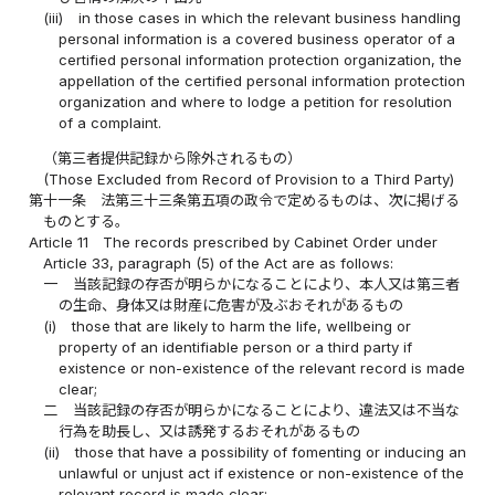
(iii)
in those cases in which the relevant business handling
personal information is a covered business operator of a
certified personal information protection organization, the
appellation of the certified personal information protection
organization and where to lodge a petition for resolution
of a complaint.
（第三者提供記録から除外されるもの）
(Those Excluded from Record of Provision to a Third Party)
第十一条
法第三十三条第五項の政令で定めるものは、次に掲げる
ものとする。
Article 11
The records prescribed by Cabinet Order under
Article 33, paragraph (5) of the Act are as follows:
一
当該記録の存否が明らかになることにより、本人又は第三者
の生命、身体又は財産に危害が及ぶおそれがあるもの
(i)
those that are likely to harm the life, wellbeing or
property of an identifiable person or a third party if
existence or non-existence of the relevant record is made
clear;
二
当該記録の存否が明らかになることにより、違法又は不当な
行為を助長し、又は誘発するおそれがあるもの
(ii)
those that have a possibility of fomenting or inducing an
unlawful or unjust act if existence or non-existence of the
relevant record is made clear;