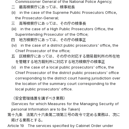
Commissioner General of the National Police Agency;
二
最高検察庁にあっては、検事総長
(ii)
in the case of the Supreme Public Prosecutors Office,
the Prosecutor-General;
三
高等検察庁にあっては、その庁の検事長
(iii)
in the case of a High Public Prosecutors Office, the
Superintending Prosecutor of the Office;
四
地方検察庁にあっては、その庁の検事正
(iv)
in the case of a district public prosecutors' office, the
Chief Prosecutor of the office;
五
区検察庁にあっては、その庁の対応する簡易裁判所の所在地
を管轄する地方裁判所に対応する地方検察庁の検事正
(v)
in the case of a local public prosecutors' office, the
Chief Prosecutor of the district public prosecutors' office
corresponding to the district court having jurisdiction over
the location of the summary court corresponding to the
local public prosecutors' office.
（安全管理措置を講ずべき業務）
(Services for which Measures for the Managing Security of
personal Information are to Be Taken)
第十九条
法第六十六条第二項第三号の政令で定める業務は、次に
掲げる業務とする。
Article 19
The services specified by Cabinet Order under