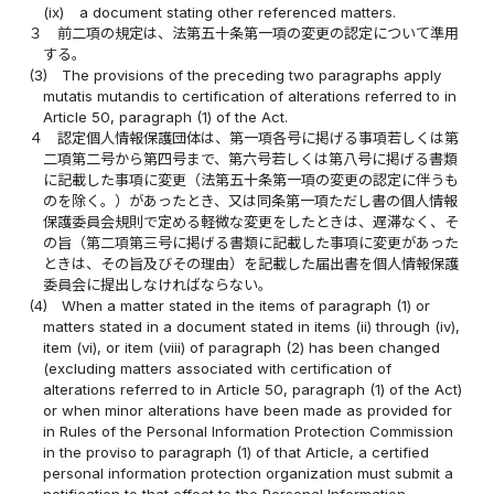
(ix)
a document stating other referenced matters.
３
前二項の規定は、法第五十条第一項の変更の認定について準用
する。
(3)
The provisions of the preceding two paragraphs apply
mutatis mutandis to certification of alterations referred to in
Article 50, paragraph (1) of the Act.
４
認定個人情報保護団体は、第一項各号に掲げる事項若しくは第
二項第二号から第四号まで、第六号若しくは第八号に掲げる書類
に記載した事項に変更（法第五十条第一項の変更の認定に伴うも
のを除く。）があったとき、又は同条第一項ただし書の個人情報
保護委員会規則で定める軽微な変更をしたときは、遅滞なく、そ
の旨（第二項第三号に掲げる書類に記載した事項に変更があった
ときは、その旨及びその理由）を記載した届出書を個人情報保護
委員会に提出しなければならない。
(4)
When a matter stated in the items of paragraph (1) or
matters stated in a document stated in items (ii) through (iv),
item (vi), or item (viii) of paragraph (2) has been changed
(excluding matters associated with certification of
alterations referred to in Article 50, paragraph (1) of the Act)
or when minor alterations have been made as provided for
in Rules of the Personal Information Protection Commission
in the proviso to paragraph (1) of that Article, a certified
personal information protection organization must submit a
notification to that effect to the Personal Information