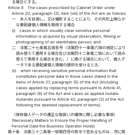
る場合とする。
Article 9
The cases prescribed by Cabinet Order under
Article 20, paragraph (2), item (viii) of the Act are as follows:
一
本人を目視し、又は撮影することにより、その外形上明らか
な要配慮個人情報を取得する場合
(i)
cases in which visually clear sensitive personal
information is acquired by visual observation, filming or
photographing of an identifiable person; and
二
法第二十七条第五項各号（法第四十一条第六項の規定により
読み替えて適用する場合及び法第四十二条第二項において読み
替えて準用する場合を含む。）に掲げる場合において、個人デ
ータである要配慮個人情報の提供を受けるとき。
(ii)
when receiving sensitive personal information that
constitutes personal data in those cases stated in the
items of Article 27, paragraph (5) of the Act (including
cases applied by replacing terms pursuant to Article 41,
paragraph (6) of the Act and cases as applied mutatis
mutandis pursuant to Article 42, paragraph (2) of the Act
following the deemed replacement of terms).
（保有個人データの適正な取扱いの確保に関し必要な事項）
(Necessary Matters to Ensure the Proper Handling of
Personal Data the Business Operator Holds)
第十条
法第三十二条第一項第四号の政令で定めるものは、次に掲