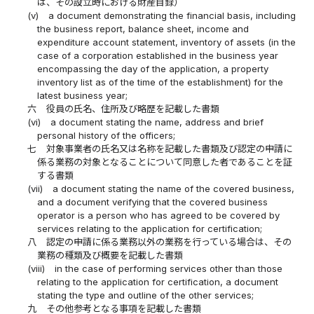
は、その設立時における財産目録）
(v)
a document demonstrating the financial basis, including
the business report, balance sheet, income and
expenditure account statement, inventory of assets (in the
case of a corporation established in the business year
encompassing the day of the application, a property
inventory list as of the time of the establishment) for the
latest business year;
六
役員の氏名、住所及び略歴を記載した書類
(vi)
a document stating the name, address and brief
personal history of the officers;
七
対象事業者の氏名又は名称を記載した書類及び認定の申請に
係る業務の対象となることについて同意した者であることを証
する書類
(vii)
a document stating the name of the covered business,
and a document verifying that the covered business
operator is a person who has agreed to be covered by
services relating to the application for certification;
八
認定の申請に係る業務以外の業務を行っている場合は、その
業務の種類及び概要を記載した書類
(viii)
in the case of performing services other than those
relating to the application for certification, a document
stating the type and outline of the other services;
九
その他参考となる事項を記載した書類