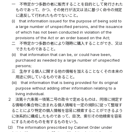
一
不特定かつ多数の者に販売することを目的として発行された
ものであって、かつ、その発行が法又は法に基づく命令の規定
に違反して行われたものでないこと。
(i)
that information issued for the purpose of being sold to
a large number of unspecified persons, and the issuance
of which has not been conducted in violation of the
provisions of the Act or an order based on the Act;
二
不特定かつ多数の者により随時に購入することができ、又は
できたものであること。
(ii)
that information that can be, or could have been,
purchased as needed by a large number of unspecified
persons;
三
生存する個人に関する他の情報を加えることなくその本来の
用途に供しているものであること。
(iii)
that information that is being provided for its original
purpose without adding other information relating to a
living individual.
２
法第十六条第一項第二号の政令で定めるものは、同項に規定す
る情報の集合物に含まれる個人情報を一定の規則に従って整理す
ることにより特定の個人情報を容易に検索することができるよう
に体系的に構成したものであって、目次、索引その他検索を容易
にするためのものを有するものをいう。
(2)
The information prescribed by Cabinet Order under