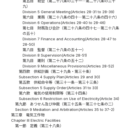
第五目 総会（第二十八条の三十一―第二十八条の三十
九）
Division 5 General Meeting(Articles 28-31 to 28-39)
第六目 業務（第二十八条の四十―第二十八条の四十六）
Division 6 Operations(Articles 28-40 to 28-46)
第七目 財務及び会計（第二十八条の四十七―第二十八条
の五十）
Division 7 Finance and Accounting(Articles 28-47 to
28-50)
第八目 監督（第二十八条の五十一）
Division 8 Supervision(Article 28-51)
第九目 雑則（第二十八条の五十二）
Division 9 Miscellaneous Provisions(Articles 28-52)
第四款 供給計画（第二十九条・第三十条）
Subsection 4 Supply Plan(Articles 29 and 30)
第五款 供給命令等（第三十一条―第三十三条）
Subsection 5 Supply Order(Articles 31 to 33)
第六款 電気の使用制限等（第三十四条）
Subsection 6 Restriction on Use of Electricity(Article 34)
第九節 あつせん及び仲裁（第三十五条―第三十七条の二）
Section 9 Mediation and Arbitration(Articles 35 to 37-2)
第三章 電気工作物
Chapter III Electric Facilities
第一節 定義（第三十八条）