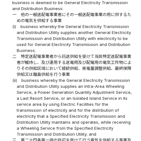
business is deemed to be General Electricity Transmission
and Distribution Business:
一
他の一般送配電事業者にその一般送配電事業の用に供するた
めの電気を供給する事業
(i)
business whereby the General Electricity Transmission
and Distribution Utility supplies another General Electricity
Transmission and Distribution Utility with electricity to be
used for General Electricity Transmission and Distribution
Business;
二
特定送配電事業者から託送供給を受けて当該特定送配電事業
者が維持し、及び運用する送電用及び配電用の電気工作物によ
りその供給区域において接続供給、発電量調整供給、最終保障
供給又は離島供給を行う事業
(ii)
business whereby the General Electricity Transmission
and Distribution Utility supplies an Intra-Area Wheeling
Service, a Power Generation Quantity Adjustment Service,
a Last Resort Service, or an Isolated Island Service in its
service area by using Electric Facilities for the
transmission of electricity and for the distribution of
electricity that a Specified Electricity Transmission and
Distribution Utility maintains and operates, while receiving
a Wheeling Service from the Specified Electricity
Transmission and Distribution Utility; and
三
第二十四条第一項の許可を受けて行う電気を供給する事業及