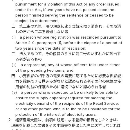
punishment for a violation of this Act or any order issued
under this Act, if two years have not passed since the
person finished serving the sentence or ceased to be
subject its enforcement;
二
第二条の九第一項の規定により登録を取り消され、その取消
しの日から二年を経過しない者
(ii)
a person whose registration was rescinded pursuant to
Article 2-9, paragraph (1), before the elapse of a period of
two years since the date of rescission;
三
法人であつて、その役員のうちに前二号のいずれかに該当す
る者があるもの
(iii)
a corporation, any of whose officers falls under either
of the preceding two items; and
四
小売供給の相手方の電気の需要に応ずるために必要な供給能
力を確保できる見込みがないと認められる者その他の電気の使
用者の利益の保護のために適切でないと認められる者
(iv)
a person who is expected to be unlikely to be able to
ensure the supply capability required for meeting the
electricity demand of the recipients of the Retail Service,
or any other person who is found to be unsuitable for the
protection of the interest of electricity users.
２
経済産業大臣は、前項の規定による登録の拒否をしたときは、
理由を記載した文書をその申請書を提出した者に送付しなければ