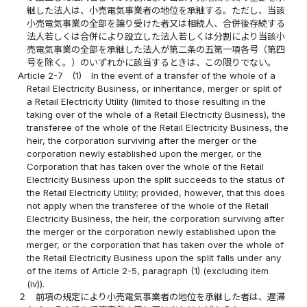
継した法人は、小売電気事業者の地位を承継する。ただし、当該
小売電気事業の全部を譲り受けた者又は相続人、合併後存続する
法人若しくは合併により設立した法人若しくは分割により当該小
売電気事業の全部を承継した法人が第二条の五第一項各号（第四
号を除く。）のいずれかに該当するときは、この限りでない。
Article 2-7
(1)
In the event of a transfer of the whole of a
Retail Electricity Business, or inheritance, merger or split of
a Retail Electricity Utility (limited to those resulting in the
taking over of the whole of a Retail Electricity Business), the
transferee of the whole of the Retail Electricity Business, the
heir, the corporation surviving after the merger or the
corporation newly established upon the merger, or the
Corporation that has taken over the whole of the Retail
Electricity Business upon the split succeeds to the status of
the Retail Electricity Utility; provided, however, that this does
not apply when the transferee of the whole of the Retail
Electricity Business, the heir, the corporation surviving after
the merger or the corporation newly established upon the
merger, or the corporation that has taken over the whole of
the Retail Electricity Business upon the split falls under any
of the items of Article 2-5, paragraph (1) (excluding item
(iv)).
２
前項の規定により小売電気事業者の地位を承継した者は、遅滞