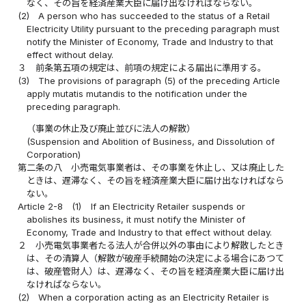
なく、その旨を経済産業大臣に届け出なければならない。
(2)
A person who has succeeded to the status of a Retail
Electricity Utility pursuant to the preceding paragraph must
notify the Minister of Economy, Trade and Industry to that
effect without delay.
３
前条第五項の規定は、前項の規定による届出に準用する。
(3)
The provisions of paragraph (5) of the preceding Article
apply mutatis mutandis to the notification under the
preceding paragraph.
（事業の休止及び廃止並びに法人の解散）
(Suspension and Abolition of Business, and Dissolution of
Corporation)
第二条の八
小売電気事業者は、その事業を休止し、又は廃止した
ときは、遅滞なく、その旨を経済産業大臣に届け出なければなら
ない。
Article 2-8
(1)
If an Electricity Retailer suspends or
abolishes its business, it must notify the Minister of
Economy, Trade and Industry to that effect without delay.
２
小売電気事業者たる法人が合併以外の事由により解散したとき
は、その清算人（解散が破産手続開始の決定による場合にあつて
は、破産管財人）は、遅滞なく、その旨を経済産業大臣に届け出
なければならない。
(2)
When a corporation acting as an Electricity Retailer is