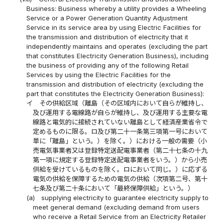
Business: Business whereby a utility provides a Wheeling
Service or a Power Generation Quantity Adjustment
Service in its service area by using Electric Facilities for
the transmission and distribution of electricity that it
independently maintains and operates (excluding the part
that constitutes Electricity Generation Business), including
the business of providing any of the following Retail
Services by using the Electric Facilities for the
transmission and distribution of electricity (excluding the
part that constitutes the Electricity Generation Business):
イ
その供給区域（離島（その区域内において自らが維持し、
及び運用する電線路が自らが維持し、及び運用する主要な電
線路と電気的に接続されていない離島として経済産業省令で
定めるものに限る。ロ及び第二十一条第三項第一号において
単に「離島」という。）を除く。）における一般の需要（小
売電気事業者又は登録特定送配電事業者（第二十七条の十九
第一項に規定する登録特定送配電事業者をいう。）から小売
供給を受けているものを除く。ロにおいて同じ。）に応ずる
電気の供給を保障するための電気の供給（次項第二号、第十
七条及び第二十条において「最終保障供給」という。）
(a)
supplying electricity to guarantee electricity supply to
meet general demand (excluding demand from users
who receive a Retail Service from an Electricity Retailer