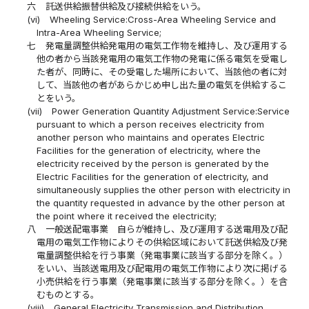
六
託送供給振替供給及び接続供給をいう。
(vi)
Wheeling Service:Cross-Area Wheeling Service and
Intra-Area Wheeling Service;
七
発電量調整供給発電用の電気工作物を維持し、及び運用する
他の者から当該発電用の電気工作物の発電に係る電気を受電し
た者が、同時に、その受電した場所において、当該他の者に対
して、当該他の者があらかじめ申し出た量の電気を供給するこ
とをいう。
(vii)
Power Generation Quantity Adjustment Service:Service
pursuant to which a person receives electricity from
another person who maintains and operates Electric
Facilities for the generation of electricity, where the
electricity received by the person is generated by the
Electric Facilities for the generation of electricity, and
simultaneously supplies the other person with electricity in
the quantity requested in advance by the other person at
the point where it received the electricity;
八
一般送配電事業 自らが維持し、及び運用する送電用及び配
電用の電気工作物によりその供給区域において託送供給及び発
電量調整供給を行う事業（発電事業に該当する部分を除く。）
をいい、当該送電用及び配電用の電気工作物により次に掲げる
小売供給を行う事業（発電事業に該当する部分を除く。）を含
むものとする。
(viii)
General Electricity Transmission and Distribution