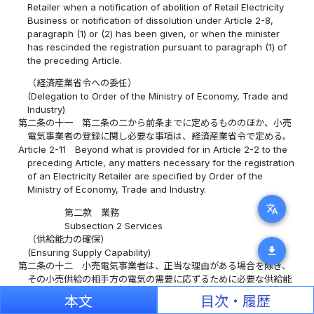
Retailer when a notification of abolition of Retail Electricity
Business or notification of dissolution under Article 2-8,
paragraph (1) or (2) has been given, or when the minister
has rescinded the registration pursuant to paragraph (1) of
the preceding Article.
（経済産業省令への委任）
(Delegation to Order of the Ministry of Economy, Trade and
Industry)
第二条の十一
第二条の二から前条までに定めるもののほか、小売
電気事業者の登録に関し必要な事項は、経済産業省令で定める。
Article 2-11
Beyond what is provided for in Article 2-2 to the
preceding Article, any matters necessary for the registration
of an Electricity Retailer are specified by Order of the
Ministry of Economy, Trade and Industry.
translate
第二款 業務
Subsection 2 Services
（供給能力の確保）
download
(Ensuring Supply Capability)
第二条の十二
小売電気事業者は、正当な理由がある場合を除き、
その小売供給の相手方の電気の需要に応ずるために必要な供給能
力を確保しなければならない。
本文
目次・履歴
Article 2-12
(1)
An Electricity Retailer must ensure the supply