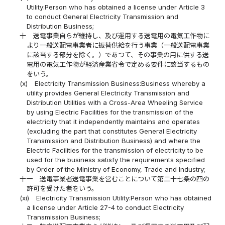
Utility:Person who has obtained a license under Article 3
to conduct General Electricity Transmission and
Distribution Business;
十
送電事業自らが維持し、及び運用する送電用の電気工作物に
より一般送配電事業者に振替供給を行う事業（一般送配電事業
に該当する部分を除く。）であつて、その事業の用に供する送
電用の電気工作物が経済産業省令で定める要件に該当するもの
をいう。
(x)
Electricity Transmission Business:Business whereby a
utility provides General Electricity Transmission and
Distribution Utilities with a Cross-Area Wheeling Service
by using Electric Facilities for the transmission of the
electricity that it independently maintains and operates
(excluding the part that constitutes General Electricity
Transmission and Distribution Business) and where the
Electric Facilities for the transmission of electricity to be
used for the business satisfy the requirements specified
by Order of the Ministry of Economy, Trade and Industry;
十一
送電事業者送電事業を営むことについて第二十七条の四の
許可を受けた者をいう。
(xi)
Electricity Transmission Utility:Person who has obtained
a license under Article 27-4 to conduct Electricity
Transmission Business;