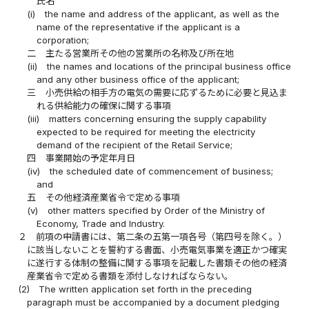
氏名
(i)
the name and address of the applicant, as well as the
name of the representative if the applicant is a
corporation;
二
主たる営業所その他の営業所の名称及び所在地
(ii)
the names and locations of the principal business office
and any other business office of the applicant;
三
小売供給の相手方の電気の需要に応ずるために必要と見込ま
れる供給能力の確保に関する事項
(iii)
matters concerning ensuring the supply capability
expected to be required for meeting the electricity
demand of the recipient of the Retail Service;
四
事業開始の予定年月日
(iv)
the scheduled date of commencement of business;
and
五
その他経済産業省令で定める事項
(v)
other matters specified by Order of the Ministry of
Economy, Trade and Industry.
２
前項の申請書には、第二条の五第一項各号（第四号を除く。）
に該当しないことを誓約する書面、小売電気事業を適正かつ確実
に遂行する体制の整備に関する事項を記載した書類その他の経済
産業省令で定める書類を添付しなければならない。
(2)
The written application set forth in the preceding
paragraph must be accompanied by a document pledging