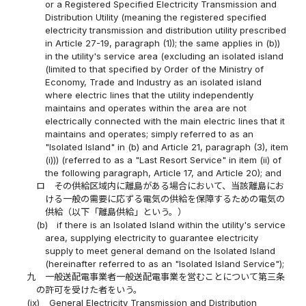
or a Registered Specified Electricity Transmission and
Distribution Utility (meaning the registered specified
electricity transmission and distribution utility prescribed
in Article 27-19, paragraph (1)); the same applies in (b))
in the utility's service area (excluding an isolated island
(limited to that specified by Order of the Ministry of
Economy, Trade and Industry as an isolated island
where electric lines that the utility independently
maintains and operates within the area are not
electrically connected with the main electric lines that it
maintains and operates; simply referred to as an
"Isolated Island" in (b) and Article 21, paragraph (3), item
(i))) (referred to as a "Last Resort Service" in item (ii) of
the following paragraph, Article 17, and Article 20); and
ロ
その供給区域内に離島がある場合において、当該離島にお
ける一般の需要に応ずる電気の供給を保障するための電気の
供給（以下「離島供給」という。）
(b)
if there is an Isolated Island within the utility's service
area, supplying electricity to guarantee electricity
supply to meet general demand on the Isolated Island
(hereinafter referred to as an "Isolated Island Service");
九
一般送配電事業者一般送配電事業を営むことについて第三条
の許可を受けた者をいう。
(ix)
General Electricity Transmission and Distribution