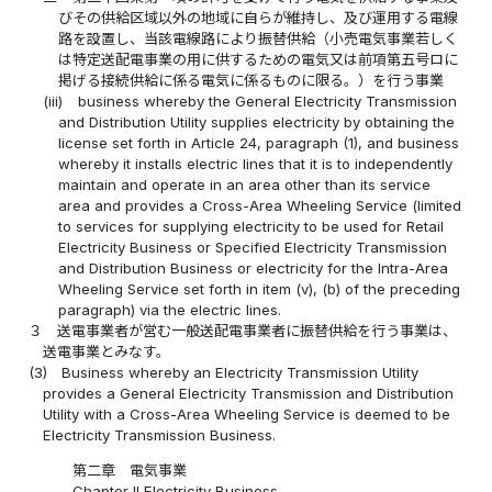
びその供給区域以外の地域に自らが維持し、及び運用する電線
路を設置し、当該電線路により振替供給（小売電気事業若しく
は特定送配電事業の用に供するための電気又は前項第五号ロに
掲げる接続供給に係る電気に係るものに限る。）を行う事業
(iii)
business whereby the General Electricity Transmission
and Distribution Utility supplies electricity by obtaining the
license set forth in Article 24, paragraph (1), and business
whereby it installs electric lines that it is to independently
maintain and operate in an area other than its service
area and provides a Cross-Area Wheeling Service (limited
to services for supplying electricity to be used for Retail
Electricity Business or Specified Electricity Transmission
and Distribution Business or electricity for the Intra-Area
Wheeling Service set forth in item (v), (b) of the preceding
paragraph) via the electric lines.
３
送電事業者が営む一般送配電事業者に振替供給を行う事業は、
送電事業とみなす。
(3)
Business whereby an Electricity Transmission Utility
provides a General Electricity Transmission and Distribution
Utility with a Cross-Area Wheeling Service is deemed to be
Electricity Transmission Business.
第二章 電気事業
Chapter II Electricity Business