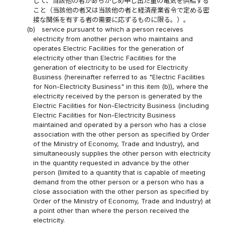
して、当該他の者があらかじめ申し出た量の電気を供給する
こと（当該他の者又は当該他の者と経済産業省令で定める密
接な関係を有する者の需要に応ずるものに限る。）。
(b)
service pursuant to which a person receives
electricity from another person who maintains and
operates Electric Facilities for the generation of
electricity other than Electric Facilities for the
generation of electricity to be used for Electricity
Business (hereinafter referred to as "Electric Facilities
for Non-Electricity Business" in this item (b)), where the
electricity received by the person is generated by the
Electric Facilities for Non-Electricity Business (including
Electric Facilities for Non-Electricity Business
maintained and operated by a person who has a close
association with the other person as specified by Order
of the Ministry of Economy, Trade and Industry), and
simultaneously supplies the other person with electricity
in the quantity requested in advance by the other
person (limited to a quantity that is capable of meeting
demand from the other person or a person who has a
close association with the other person as specified by
Order of the Ministry of Economy, Trade and Industry) at
a point other than where the person received the
electricity.