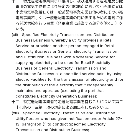
十二
特定送配電事業自らが維持し、及び運用する送電用及び配
電用の電気工作物により特定の供給地点において小売供給又は
小売電気事業若しくは一般送配電事業を営む他の者にその小売
電気事業若しくは一般送配電事業の用に供するための電気に係
る託送供給を行う事業（発電事業に該当する部分を除く。）を
いう。
(xii)
Specified Electricity Transmission and Distribution
Business:Business whereby a utility provides a Retail
Service or provides another person engaged in Retail
Electricity Business or General Electricity Transmission
and Distribution Business with a Wheeling Service for
supplying electricity to be used for Retail Electricity
Business or General Electricity Transmission and
Distribution Business at a specified service point by using
Electric Facilities for the transmission of electricity and for
the distribution of the electricity that it independently
maintains and operates (excluding the part that
constitutes Electricity Generation Business);
十三
特定送配電事業者特定送配電事業を営むことについて第二
十七条の十三第一項の規定による届出をした者をいう。
(xiii)
Specified Electricity Transmission and Distribution
Utility:Person who has given notification under Article 27-
13, paragraph (1) to conduct Specified Electricity
Transmission and Distribution Business;