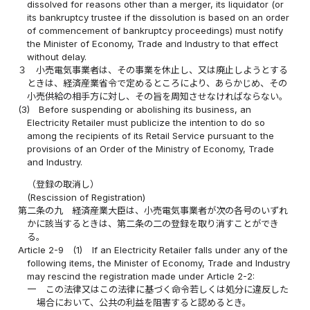
dissolved for reasons other than a merger, its liquidator (or
its bankruptcy trustee if the dissolution is based on an order
of commencement of bankruptcy proceedings) must notify
the Minister of Economy, Trade and Industry to that effect
without delay.
３
小売電気事業者は、その事業を休止し、又は廃止しようとする
ときは、経済産業省令で定めるところにより、あらかじめ、その
小売供給の相手方に対し、その旨を周知させなければならない。
(3)
Before suspending or abolishing its business, an
Electricity Retailer must publicize the intention to do so
among the recipients of its Retail Service pursuant to the
provisions of an Order of the Ministry of Economy, Trade
and Industry.
（登録の取消し）
(Rescission of Registration)
第二条の九
経済産業大臣は、小売電気事業者が次の各号のいずれ
かに該当するときは、第二条の二の登録を取り消すことができ
る。
Article 2-9
(1)
If an Electricity Retailer falls under any of the
following items, the Minister of Economy, Trade and Industry
may rescind the registration made under Article 2-2:
一
この法律又はこの法律に基づく命令若しくは処分に違反した
場合において、公共の利益を阻害すると認めるとき。