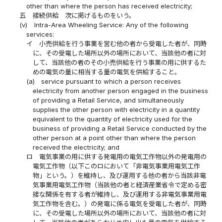
other than where the person has received electricity;
五
接続供給 次に掲げるものをいう。
(v)
Intra-Area Wheeling Service: Any of the following
services:
イ
小売供給を行う事業を営む他の者から受電した者が、同時
に、その受電した場所以外の場所において、当該他の者に対
して、当該他の者のその小売供給を行う事業の用に供するた
めの電気の量に相当する量の電気を供給すること。
(a)
service pursuant to which a person receives
electricity from another person engaged in the business
of providing a Retail Service, and simultaneously
supplies the other person with electricity in a quantity
equivalent to the quantity of electricity used for the
business of providing a Retail Service conducted by the
other person at a point other than where the person
received the electricity; and
ロ
電気事業の用に供する発電用の電気工作物以外の発電用の
電気工作物（以下このロにおいて「非電気事業用電気工作
物」という。）を維持し、及び運用する他の者から当該非電
気事業用電気工作物（当該他の者と経済産業省令で定める密
接な関係を有する者が維持し、及び運用する非電気事業用電
気工作物を含む。）の発電に係る電気を受電した者が、同時
に、その受電した場所以外の場所において、当該他の者に対