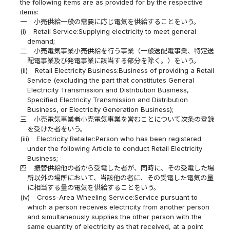
the following items are as provided for by the respective
items:
一
小売供給一般の需要に応じ電気を供給することをいう。
(i)
Retail Service:Supplying electricity to meet general
demand;
二
小売電気事業小売供給を行う事業（一般送配電事業、特定送
配電事業及び発電事業に該当する部分を除く。）をいう。
(ii)
Retail Electricity Business:Business of providing a Retail
Service (excluding the part that constitutes General
Electricity Transmission and Distribution Business,
Specified Electricity Transmission and Distribution
Business, or Electricity Generation Business);
三
小売電気事業者小売電気事業を営むことについて次条の登録
を受けた者をいう。
(iii)
Electricity Retailer:Person who has been registered
under the following Article to conduct Retail Electricity
Business;
四
振替供給他の者から受電した者が、同時に、その受電した場
所以外の場所において、当該他の者に、その受電した電気の量
に相当する量の電気を供給することをいう。
(iv)
Cross-Area Wheeling Service:Service pursuant to
which a person receives electricity from another person
and simultaneously supplies the other person with the
same quantity of electricity as that received, at a point