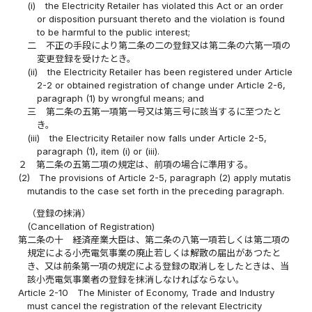
(i)
the Electricity Retailer has violated this Act or an order
or disposition pursuant thereto and the violation is found
to be harmful to the public interest;
二
不正の手段により第二条の二の登録又は第二条の六第一項の
変更登録を受けたとき。
(ii)
the Electricity Retailer has been registered under Article
2-2 or obtained registration of change under Article 2-6,
paragraph (1) by wrongful means; and
三
第二条の五第一項第一号又は第三号に該当するに至つたと
き。
(iii)
the Electricity Retailer now falls under Article 2-5,
paragraph (1), item (i) or (iii).
２
第二条の五第二項の規定は、前項の場合に準用する。
(2)
The provisions of Article 2-5, paragraph (2) apply mutatis
mutandis to the case set forth in the preceding paragraph.
（登録の抹消）
(Cancellation of Registration)
第二条の十
経済産業大臣は、第二条の八第一項若しくは第二項の
規定による小売電気事業の廃止若しくは解散の届出があつたと
き、又は前条第一項の規定による登録の取消しをしたときは、当
該小売電気事業者の登録を抹消しなければならない。
Article 2-10
The Minister of Economy, Trade and Industry
must cancel the registration of the relevant Electricity