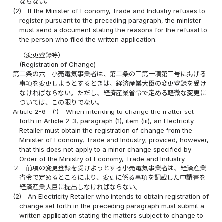
ならない。
(2)
If the Minister of Economy, Trade and Industry refuses to
register pursuant to the preceding paragraph, the minister
must send a document stating the reasons for the refusal to
the person who filed the written application.
（変更登録等）
(Registration of Change)
第二条の六
小売電気事業者は、第二条の三第一項第三号に掲げる
事項を変更しようとするときは、経済産業大臣の変更登録を受け
なければならない。ただし、経済産業省令で定める軽微な変更に
ついては、この限りでない。
Article 2-6
(1)
When intending to change the matter set
forth in Article 2-3, paragraph (1), item (iii), an Electricity
Retailer must obtain the registration of change from the
Minister of Economy, Trade and Industry; provided, however,
that this does not apply to a minor change specified by
Order of the Ministry of Economy, Trade and Industry.
２
前項の変更登録を受けようとする小売電気事業者は、経済産業
省令で定めるところにより、変更に係る事項を記載した申請書を
経済産業大臣に提出しなければならない。
(2)
An Electricity Retailer who intends to obtain registration of
change set forth in the preceding paragraph must submit a
written application stating the matters subject to change to