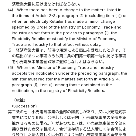
済産業大臣に届け出なければならない。
(4)
When there has been a change to the matters listed in
the items of Article 2-3, paragraph (1) (excluding item (iii)) or
when an Electricity Retailer has made a minor change
specified by Order of the Ministry of Economy, Trade and
Industry as set forth in the proviso to paragraph (1), the
Electricity Retailer must notify the Minister of Economy,
Trade and Industry to that effect without delay.
５
経済産業大臣は、前項の規定による届出を受理したときは、そ
の届出があつた事項のうち第二条の四第一項第一号に掲げる事項
を小売電気事業者登録簿に登録しなければならない。
(5)
When the Minister of Economy, Trade and Industry
accepts the notification under the preceding paragraph, the
minister must register the matters set forth in Article 2-4,
paragraph (1), item (i), among those contained in the
notification, in the registry of Electricity Retailers.
（承継）
(Succession)
第二条の七
小売電気事業の全部の譲渡しがあり、又は小売電気事
業者について相続、合併若しくは分割（小売電気事業の全部を承
継させるものに限る。）があつたときは、小売電気事業の全部を
譲り受けた者又は相続人、合併後存続する法人若しくは合併によ
り設立した法人若しくは分割により当該小売電気事業の全部を承