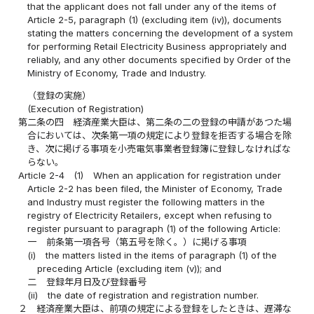
that the applicant does not fall under any of the items of
Article 2-5, paragraph (1) (excluding item (iv)), documents
stating the matters concerning the development of a system
for performing Retail Electricity Business appropriately and
reliably, and any other documents specified by Order of the
Ministry of Economy, Trade and Industry.
（登録の実施）
(Execution of Registration)
第二条の四
経済産業大臣は、第二条の二の登録の申請があつた場
合においては、次条第一項の規定により登録を拒否する場合を除
き、次に掲げる事項を小売電気事業者登録簿に登録しなければな
らない。
Article 2-4
(1)
When an application for registration under
Article 2-2 has been filed, the Minister of Economy, Trade
and Industry must register the following matters in the
registry of Electricity Retailers, except when refusing to
register pursuant to paragraph (1) of the following Article:
一
前条第一項各号（第五号を除く。）に掲げる事項
(i)
the matters listed in the items of paragraph (1) of the
preceding Article (excluding item (v)); and
二
登録年月日及び登録番号
(ii)
the date of registration and registration number.
２
経済産業大臣は、前項の規定による登録をしたときは、遅滞な