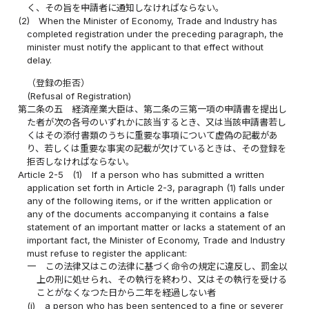
く、その旨を申請者に通知しなければならない。
(2)
When the Minister of Economy, Trade and Industry has
completed registration under the preceding paragraph, the
minister must notify the applicant to that effect without
delay.
（登録の拒否）
(Refusal of Registration)
第二条の五
経済産業大臣は、第二条の三第一項の申請書を提出し
た者が次の各号のいずれかに該当するとき、又は当該申請書若し
くはその添付書類のうちに重要な事項について虚偽の記載があ
り、若しくは重要な事実の記載が欠けているときは、その登録を
拒否しなければならない。
Article 2-5
(1)
If a person who has submitted a written
application set forth in Article 2-3, paragraph (1) falls under
any of the following items, or if the written application or
any of the documents accompanying it contains a false
statement of an important matter or lacks a statement of an
important fact, the Minister of Economy, Trade and Industry
must refuse to register the applicant:
一
この法律又はこの法律に基づく命令の規定に違反し、罰金以
上の刑に処せられ、その執行を終わり、又はその執行を受ける
ことがなくなつた日から二年を経過しない者
(i)
a person who has been sentenced to a fine or severer