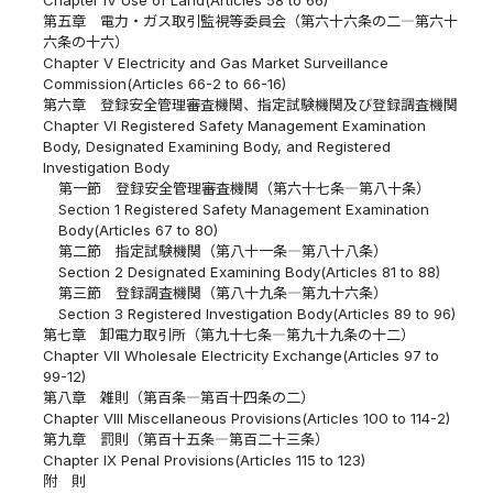
第五章 電力・ガス取引監視等委員会（第六十六条の二―第六十
六条の十六）
Chapter V Electricity and Gas Market Surveillance
Commission(Articles 66-2 to 66-16)
第六章 登録安全管理審査機関、指定試験機関及び登録調査機関
Chapter VI Registered Safety Management Examination
Body, Designated Examining Body, and Registered
Investigation Body
第一節 登録安全管理審査機関（第六十七条―第八十条）
Section 1 Registered Safety Management Examination
Body(Articles 67 to 80)
第二節 指定試験機関（第八十一条―第八十八条）
Section 2 Designated Examining Body(Articles 81 to 88)
第三節 登録調査機関（第八十九条―第九十六条）
Section 3 Registered Investigation Body(Articles 89 to 96)
第七章 卸電力取引所（第九十七条―第九十九条の十二）
Chapter VII Wholesale Electricity Exchange(Articles 97 to
99-12)
第八章 雑則（第百条―第百十四条の二）
Chapter VIII Miscellaneous Provisions(Articles 100 to 114-2)
第九章 罰則（第百十五条―第百二十三条）
Chapter IX Penal Provisions(Articles 115 to 123)
附 則