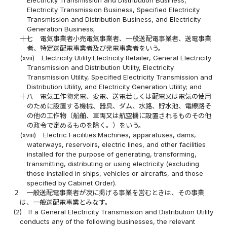
Electricity Transmission Business, Specified Electricity
Transmission and Distribution Business, and Electricity
Generation Business;
十七
電気事業者小売電気事業者、一般送配電事業者、送電事業
者、特定送配電事業者及び発電事業者をいう。
(xvii)
Electricity Utility:Electricity Retailer, General Electricity
Transmission and Distribution Utility, Electricity
Transmission Utility, Specified Electricity Transmission and
Distribution Utility, and Electricity Generation Utility; and
十八
電気工作物発電、変電、送電若しくは配電又は電気の使用
のために設置する機械、器具、ダム、水路、貯水池、電線路そ
の他の工作物（船舶、車両又は航空機に設置されるものその他
の政令で定めるものを除く。）をいう。
(xviii)
Electric Facilities:Machines, apparatuses, dams,
waterways, reservoirs, electric lines, and other facilities
installed for the purpose of generating, transforming,
transmitting, distributing or using electricity (excluding
those installed in ships, vehicles or aircrafts, and those
specified by Cabinet Order).
２
一般送配電事業者が次に掲げる事業を営むときは、その事業
は、一般送配電事業とみなす。
(2)
If a General Electricity Transmission and Distribution Utility
conducts any of the following businesses, the relevant