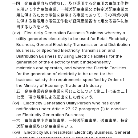
十四
発電事業自らが維持し、及び運用する発電用の電気工作物
を用いて小売電気事業、一般送配電事業又は特定送配電事業の
用に供するための電気を発電する事業であつて、その事業の用
に供する発電用の電気工作物が経済産業省令で定める要件に該
当するものをいう。
(xiv)
Electricity Generation Business:Business whereby a
utility generates electricity to be used for Retail Electricity
Business, General Electricity Transmission and Distribution
Business, or Specified Electricity Transmission and
Distribution Business by using Electric Facilities for the
generation of the electricity that it independently
maintains and operates, and where the Electric Facilities
for the generation of electricity to be used for the
business satisfy the requirements specified by Order of
the Ministry of Economy, Trade and Industry;
十五
発電事業者発電事業を営むことについて第二十七条の二十
七第一項の規定による届出をした者をいう。
(xv)
Electricity Generation Utility:Person who has given
notification under Article 27-27, paragraph (1) to conduct
an Electricity Generation Business;
十六
電気事業小売電気事業、一般送配電事業、送電事業、特定
送配電事業及び発電事業をいう。
(xvi)
Electricity Business:Retail Electricity Business, General
Electricity Transmission and Distribution Business,