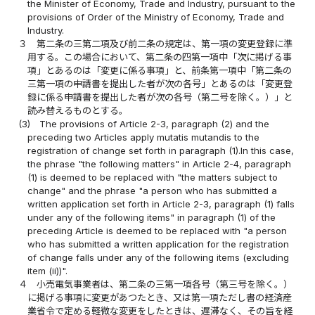
the Minister of Economy, Trade and Industry, pursuant to the
provisions of Order of the Ministry of Economy, Trade and
Industry.
３
第二条の三第二項及び前二条の規定は、第一項の変更登録に準
用する。この場合において、第二条の四第一項中「次に掲げる事
項」とあるのは「変更に係る事項」と、前条第一項中「第二条の
三第一項の申請書を提出した者が次の各号」とあるのは「変更登
録に係る申請書を提出した者が次の各号（第二号を除く。）」と
読み替えるものとする。
(3)
The provisions of Article 2-3, paragraph (2) and the
preceding two Articles apply mutatis mutandis to the
registration of change set forth in paragraph (1).In this case,
the phrase "the following matters" in Article 2-4, paragraph
(1) is deemed to be replaced with "the matters subject to
change" and the phrase "a person who has submitted a
written application set forth in Article 2-3, paragraph (1) falls
under any of the following items" in paragraph (1) of the
preceding Article is deemed to be replaced with "a person
who has submitted a written application for the registration
of change falls under any of the following items (excluding
item (ii))".
４
小売電気事業者は、第二条の三第一項各号（第三号を除く。）
に掲げる事項に変更があつたとき、又は第一項ただし書の経済産
業省令で定める軽微な変更をしたときは、遅滞なく、その旨を経