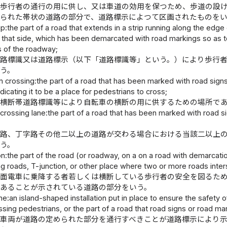
帯歩行者の通行の用に供し、又は車道の効用を保つため、歩道の設
けられた帯状の道路の部分で、道路標示によつて区画されたものを
ip:the part of a road that extends in a strip running along the edge
that side, which has been demarcated with road markings so as to m
s of the roadway;
道路標識又は道路標示（以下「道路標識等」という。）により歩行
う。
n crossing:the part of a road that has been marked with road signs
dicating it to be a place for pedestrians to cross;
車横断帯道路標識等により自転車の横断の用に供するための場所で
 crossing lane:the part of a road that has been marked with road sig
字路、丁字路その他二以上の道路が交わる場合における当該二以上
う。
on:the part of the road (or roadway, on a on a road with demarcat
ng roads, T-junction, or other place where two or more roads inter
路面電車に乗降する者若しくは横断している歩行者の安全を図るた
であることが示されている道路の部分をいう。
ne:an island-shaped installation put in place to ensure the safety
ssing pedestrians, or the part of a road that road signs or road ma
帯車両が道路の定められた部分を通行すべきことが道路標示により