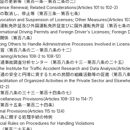
許証の更新等（第百一条―第百二条の二）
cense Renewal; Related Considerations(Articles 101 to 102-2)
許の取消し、停止等（第百三条―第百七条）
vocation and Suspension of Licenses; Other Measures(Articles 103
際運転免許証及び外国運転免許証並びに国外運転免許証（第百七条
ernational Driving Permits and Foreign Driver's Licenses; Foreign D
許関係（第百八条）
ing Others to Handle Administrative Processes Involved in Licensi
講習（第百八条の二―第百八条の十二）
aining(Articles 108-2 to 108-12)
交通事故調査分析センター（第百八条の十三―第百八条の二十五）
e Institute for Traffic Accident Research and Data Analysis(Articl
交通の安全と円滑に資するための民間の組織活動等の促進（第百八
cilitation of Organized Activities in the Private Sector and Elsewher
32-2)
（第百八条の三十三―第百十四条の七）
cellaneous Provisions(Articles 108-33 to 114-7)
（第百十五条―第百二十四条）
nal Provisions(Articles 115 to 124)
行為に関する処理手続の特例
ial Rules on Procedures for Handling Violations
則（第百二十五条）