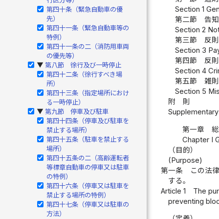
Section 1 Gen
第四十条（緊急自動車の優
先）
第二節 告
第四十一条（緊急自動車等の
Section 2 Not
特例）
第三節 反
第四十一条の二（消防用車両
Section 3 Pa
の優先等）
第四節 反
第八節 徐行及び一時停止
▶
Section 4 Cri
第四十二条（徐行すべき場
第五節 雑
所）
Section 5 Mis
第四十三条（指定場所におけ
附 則
る一時停止）
第九節 停車及び駐車
Supplementary 
▶
第四十四条（停車及び駐車を
第一章 
禁止する場所）
Chapter I 
第四十五条（駐車を禁止する
場所）
（目的）
第四十五条の二（高齢運転者
(Purpose)
等標章自動車の停車又は駐車
第一条
この法
の特例）
する。
第四十六条（停車又は駐車を
Article 1
The purp
禁止する場所の特例）
preventing bloc
第四十七条（停車又は駐車の
方法）
（定義）