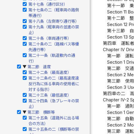
第十七条（通行区分）
第十一節 
第十七条の二（軽車両の路側
Section 11 Bo
帯通行）
第十二節 
第十八条（左側寄り通行等）
Section 12 Pr
第十九条（軽車両の並進の禁
第十三節 
止）
Section 13 Sp
第二十条（車両通行帯）
第四章 運転
第二十条の二（路線バス等優
Chapter IV Driv
先通行帯）
第二十一条（軌道敷内の通
第一節 運
行）
Section 1 Dri
第二節 速度
▶
第二節 交
第二十二条（最高速度）
Section 2 Mea
第二十二条の二（最高速度違
第三節 使
反行為に係る車両の使用者に
Section 3 Use
対する指示）
第四章の二 
第二十三条（最低速度）
Chapter IV-2 S
第二十四条（急ブレーキの禁
第一節 通
止）
第三節 横断等
Section 1 Ge
▶
第二十五条（道路外に出る場
第二節 自
合の方法）
Section 2 Mot
第二十五条の二（横断等の禁
第三節 運