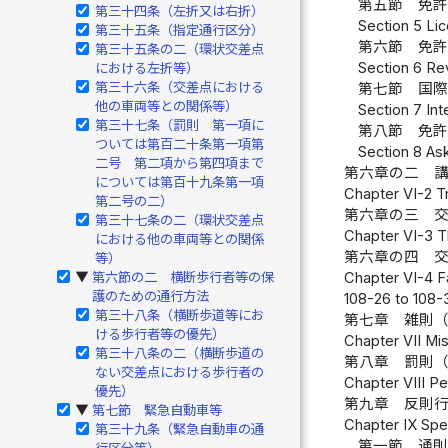
第五節 免
第三十四条（左折又は右折）
Section 5 Li
第三十五条（指定通行区分）
第六節 免
第三十五条の二（環状交差点
Section 6 Re
における左折等）
第三十六条（交差点における
第七節 国
他の車両等との関係等）
Section 7 Int
第三十七条（罰則 第一項に
第八節 免
ついては第百二十条第一項第
Section 8 Ask
二号 第二項から第四項まで
第六章の二 
については第百十九条第一項
Chapter VI-2 Tr
第二号の二）
第六章の三 
第三十七条の二（環状交差点
Chapter VI-3 Th
における他の車両等との関係
第六章の四 
等）
第六節の二 横断歩行者等の保
Chapter VI-4 Fa
▶
護のための通行方法
108-26 to 108-
第三十八条（横断歩道等にお
第七章 雑則
ける歩行者等の優先）
Chapter VII Mis
第三十八条の二（横断歩道の
第八章 罰則
ない交差点における歩行者の
Chapter VIII Pe
優先）
第九章 反則
第七節 緊急自動車等
▶
Chapter IX Spec
第三十九条（緊急自動車の通
第一節 通
行区分等）