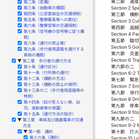
第二節 速
第二条（定義）
第三条（自動車の種類）
Section 2 Spe
第四条（公安委員会の交通規制）
第三節 横
第五条（警察署長等への委任）
Section 3 Cu
第六条（警察官等の交通規制）
第四節 追
第七条（信号機の信号等に従う義
Section 4 Pa
務）
第五節 踏
第八条（通行の禁止等）
Section 5 Go
第九条（歩行者用道路を通行する
第六節 交
車両の義務）
Section 6 Tra
第二章 歩行者の通行方法
▶
第六節の二
第十条（通行区分）
第十一条（行列等の通行）
Section 6-2 T
第十二条（横断の方法）
第七節 緊
第十三条（横断の禁止の場所）
Section 7 Em
第十三条の二（歩行者用道路等の
第八節 徐
特例）
Section 8 Dr
第十四条（目が見えない者、幼
第九節 停
児、高齢者等の保護）
Section 9 Sto
第十五条（通行方法の指示）
第九節の二
第三章 車両及び路面電車の交通
▶
Section 9-2 M
方法
第一節 通則
第十節 灯
▶
第十六条（通則）
Section 10 Li