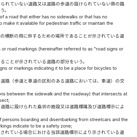
けられていない道路又は道路の歩道の設けられていない側の路
いう。
 of a road that either has no sidewalks or that has no
ake it available for pedestrian traffic or maintain the
者の横断の用に供するための場所であることが示されている道
 or road markings (hereinafter referred to as "road signs or
あることが示されている道路の部分をいう。
ns or markings indicating it to be a place for bicycles to
の道路（歩道と車道の区別のある道路においては、車道）の交
ions between the sidewalk and the roadway) that intersects at
sect;
め道路に設けられた島状の施設又は道路標識及び道路標示によ
 of persons boarding and disembarking from streetcars and the
rkings indicate to be a safety zone;
示されている場合における当該道路標示により示されている道