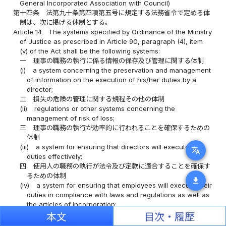
General Incorporated Association with Council)
第十四条
法第九十条第四項第五号に規定する法務省令で定める体
制は、次に掲げる体制とする。
Article 14
The systems specified by Ordinance of the Ministry
of Justice as prescribed in Article 90, paragraph (4), item
(v) of the Act shall be the following systems:
一
理事の職務の執行に係る情報の保存及び管理に関する体制
(i)
a system concerning the preservation and management
of information on the execution of his/her duties by a
director;
二
損失の危険の管理に関する規程その他の体制
(ii)
regulations or other systems concerning the
management of risk of loss;
三
理事の職務の執行が効率的に行われることを確保するための
体制
(iii)
a system for ensuring that directors will execute their
translate
duties effectively;
四
使用人の職務の執行が法令及び定款に適合することを確保す
るための体制
download
(iv)
a system for ensuring that employees will execute their
duties in compliance with laws and regulations as well as
the articles of incorporation;
五
監事がその職務を補助すべき使用人を置くことを求めた場合
本文
目次・履歴
における当該使用人に関する事項