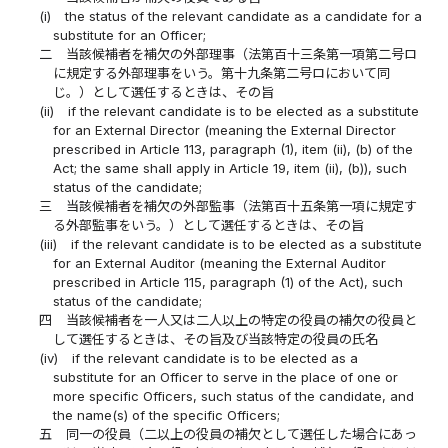
(i)
the status of the relevant candidate as a candidate for a
substitute for an Officer;
二
当該候補者を補欠の外部理事（法第百十三条第一項第二号ロ
に規定する外部理事をいう。第十九条第二号ロにおいて同
じ。）として選任するときは、その旨
(ii)
if the relevant candidate is to be elected as a substitute
for an External Director (meaning the External Director
prescribed in Article 113, paragraph (1), item (ii), (b) of the
Act; the same shall apply in Article 19, item (ii), (b)), such
status of the candidate;
三
当該候補者を補欠の外部監事（法第百十五条第一項に規定す
る外部監事をいう。）として選任するときは、その旨
(iii)
if the relevant candidate is to be elected as a substitute
for an External Auditor (meaning the External Auditor
prescribed in Article 115, paragraph (1) of the Act), such
status of the candidate;
四
当該候補者を一人又は二人以上の特定の役員の補欠の役員と
して選任するときは、その旨及び当該特定の役員の氏名
(iv)
if the relevant candidate is to be elected as a
substitute for an Officer to serve in the place of one or
more specific Officers, such status of the candidate, and
the name(s) of the specific Officers;
五
同一の役員（二以上の役員の補欠として選任した場合にあっ