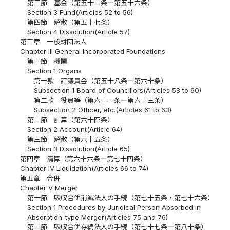
第三節 基金（第五十二条―第五十六条）
Section 3 Fund(Articles 52 to 56)
第四節 解散（第五十七条）
Section 4 Dissolution(Article 57)
第三章 一般財団法人
Chapter III General Incorporated Foundations
第一節 機関
Section 1 Organs
第一款 評議員会（第五十八条―第六十条）
Subsection 1 Board of Councillors(Articles 58 to 60)
第二款 役員等（第六十一条―第六十三条）
Subsection 2 Officer, etc.(Articles 61 to 63)
第二節 計算（第六十四条）
Section 2 Account(Article 64)
第三節 解散（第六十五条）
Section 3 Dissolution(Article 65)
第四章 清算（第六十六条―第七十四条）
Chapter IV Liquidation(Articles 66 to 74)
第五章 合併
Chapter V Merger
第一節 吸収合併消滅法人の手続（第七十五条・第七十六条）
Section 1 Procedures by Juridical Person Absorbed in
Absorption-type Merger(Articles 75 and 76)
第二節 吸収合併存続法人の手続（第七十七条―第八十条）