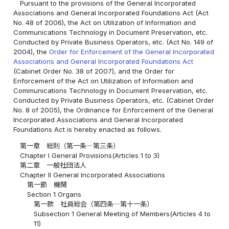
Pursuant to the provisions of the General Incorporated
Associations and General Incorporated Foundations Act (Act
No. 48 of 2006), the Act on Utilization of Information and
Communications Technology in Document Preservation, etc.
Conducted by Private Business Operators, etc. (Act No. 149 of
2004), the
Order for Enforcement of the General Incorporated
Associations and General Incorporated Foundations Act
(Cabinet Order No. 38 of 2007), and the Order for
Enforcement of the Act on Utilization of Information and
Communications Technology in Document Preservation, etc.
Conducted by Private Business Operators, etc. (Cabinet Order
No. 8 of 2005), the Ordinance for Enforcement of the General
Incorporated Associations and General Incorporated
Foundations Act is hereby enacted as follows.
第一章 総則（第一条―第三条）
Chapter I General Provisions(Articles 1 to 3)
第二章 一般社団法人
Chapter II General Incorporated Associations
第一節 機関
Section 1 Organs
第一款 社員総会（第四条―第十一条）
Subsection 1 General Meeting of Members(Articles 4 to
11)