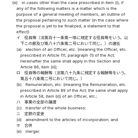
(iii)
in cases other than the case prescribed in item (i), if
any of the following matters is a matter which is the
purpose of a general meeting of members, an outline of
the proposal pertaining to such matter (in the case where
the proposal is yet to be finalized, a statement to that
effect):
イ
役員等（法第百十一条第一項に規定する役員等をいう。以
下この節及び第八十六条第二号において同じ。）の選任
(a)
election of an Officer, etc. (meaning the Officer, etc.
prescribed in Article 111, paragraph (1) of the Act;
hereinafter the same shall apply in this Section and
Article 86, item (ii));
ロ
役員等の報酬等（法第八十九条に規定する報酬等をいう。
第五十八条第二号において同じ。）
(b)
Remuneration, etc. (meaning the Remuneration, etc.
prescribed in Article 89 of the Act; the same shall apply
in Article 58, item (ii)) of an Officer, etc.;
ハ
事業の全部の譲渡
(c)
transfer of the whole business;
ニ
定款の変更
(d)
amendment to the articles of incorporation; and
ホ
合併
(e)
merger.