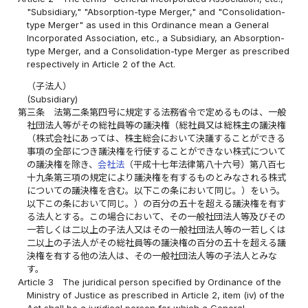
"Subsidiary," "Absorption-type Merger," and "Consolidation-
type Merger" as used in this Ordinance mean a General
Incorporated Association, etc., a Subsidiary, an Absorption-
type Merger, and a Consolidation-type Merger as prescribed
respectively in Article 2 of the Act.
（子法人）
(Subsidiary)
第三条
法第二条第四号に規定する法務省令で定めるものは、一般
社団法人等がその総社員等の議決権（総社員又は総株主の議決権
（株式会社にあっては、株主総会において決議することができる
事項の全部につき議決権を行使することができない株式について
の議決権を除き、
会社法
（平成十七年法律第八十六号）第八百七
十九条第三項の規定により議決権を有するものとみなされる株式
についての議決権を含む。以下この条において同じ。）をいう。
以下この条において同じ。）の百分の五十を超える議決権を有す
る法人とする。この場合において、その一般社団法人等及びその
一若しくは二以上の子法人又はその一般社団法人等の一若しくは
二以上の子法人がその総社員等の議決権の百分の五十を超える議
決権を有する他の法人は、その一般社団法人等の子法人とみな
す。
Article 3
The juridical person specified by Ordinance of the
Ministry of Justice as prescribed in Article 2, item (iv) of the