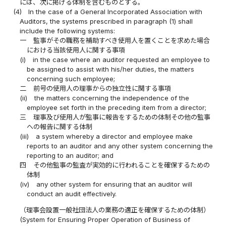
には、次に掲げる体制を含むものとする。
(4)
In the case of a General Incorporated Association with
Auditors, the systems prescribed in paragraph (1) shall
include the following systems:
一
監事がその職務を補助すべき使用人を置くことを求めた場合
における当該使用人に関する事項
(i)
in the case where an auditor requested an employee to
be assigned to assist with his/her duties, the matters
concerning such employee;
二
前号の使用人の理事からの独立性に関する事項
(ii)
the matters concerning the independence of the
employee set forth in the preceding item from a director;
三
理事及び使用人が監事に報告をするための体制その他の監事
への報告に関する体制
(iii)
a system whereby a director and employee make
reports to an auditor and any other system concerning the
reporting to an auditor; and
四
その他監事の監査が実効的に行われることを確保するための
体制
(iv)
any other system for ensuring that an auditor will
conduct an audit effectively.
（理事会設置一般社団法人の業務の適正を確保するための体制）
(System for Ensuring Proper Operation of Business of