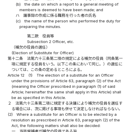
(b)
the date on which a report to a general meeting of
members is deemed to have been made; and
ハ
議事録の作成に係る職務を行った者の氏名
(c)
the name of the person who performed the duty for
preparing the minutes.
第二款 役員等
Subsection 2 Officer, etc.
（補欠の役員の選任）
(Election of Substitute for Officer)
第十二条
法第六十三条第二項の規定による補欠の役員（同条第一
項に規定する役員をいう。以下この条において同じ。）の選任に
ついては、この条の定めるところによる。
Article 12
(1)
The election of a substitute for an Officer
under the provisions of Article 63, paragraph (2) of the Act
(meaning the Officer prescribed in paragraph (1) of said
Article; hereinafter the same shall apply in this Article) shall
be as specified in this Article.
２
法第六十三条第二項に規定する決議により補欠の役員を選任す
る場合には、次に掲げる事項も併せて決定しなければならない。
(2)
Where a substitute for an Officer is to be elected by a
resolution as prescribed in Article 63, paragraph (2) of the
Act, the following matters shall also be decided:
一
当該候補者が補欠の役員である旨