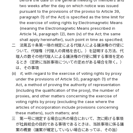
two weeks after the day on which notice was issued
pursuant to the provisions of the proviso to Article 39,
paragraph (1) of the Act) is specified as the time limit for
the exercise of voting rights by Electromagnetic Means
(meaning the Electromagnetic Means prescribed in
Article 14, paragraph (2), item (iv) of the Act; the same
shall apply hereinafter), such point in time as specified;
二
法第五十条第一項の規定による代理人による議決権の行使に
ついて、代理権（代理人の資格を含む。）を証明する方法、代
理人の数その他代理人による議決権の行使に関する事項を定め
るとき（定款に当該事項についての定めがある場合を除く。）
は、その事項
(ii)
if, with regard to the exercise of voting rights by proxy
under the provisions of Article 50, paragraph (1) of the
Act, a method of proving the authority of representation
(including the qualification of the proxy), the number of
proxies, and other matters concerning the exercise of
voting rights by proxy (excluding the case where the
articles of incorporation include provisions concerning
these matters), such matters; and
三
第一号に規定する場合以外の場合において、次に掲げる事項
が社員総会の目的である事項であるときは、当該事項に係る議
案の概要（議案が確定していない場合にあっては、その旨）