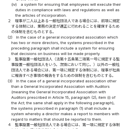
(iv)
a system for ensuring that employees will execute their
duties in compliance with laws and regulations as well as
the articles of incorporation.
２
理事が二人以上ある一般社団法人である場合には、前項に規定
する体制には、業務の決定が適正に行われることを確保するため
の体制を含むものとする。
(2)
In the case of a general incorporated association which
has two or more directors, the systems prescribed in the
preceding paragraph shall include a system for ensuring
that decisions on business will be made properly.
３
監事設置一般社団法人（法第十五条第二項第一号に規定する監
事設置一般社団法人をいう。次項において同じ。）以外の一般社
団法人である場合には、第一項に規定する体制には、理事が社員
に報告すべき事項の報告をするための体制を含むものとする。
(3)
In the case of a general incorporated association other
than a General Incorporated Association with Auditors
(meaning the General Incorporated Association with
Auditors prescribed in Article 15, paragraph (2), item (i) of
the Act; the same shall apply in the following paragraph),
the systems prescribed in paragraph (1) shall include a
system whereby a director makes a report to members with
regard to matters that should be reported to them.
４
監事設置一般社団法人である場合には、第一項に規定する体制