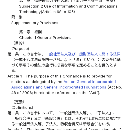
第二款 情報通信の技術の利用（第九十八条―第百五条）
Subsection 2 Use of Information and Communications
Technology(Articles 98 to 105)
附 則
Supplementary Provisions
第一章 総則
Chapter I General Provisions
（目的）
(Purpose)
第一条
この省令は、
一般社団法人及び一般財団法人に関する法律
（平成十八年法律第四十八号。以下「法」という。）の委任に基
づく事項その他法の施行に必要な事項を定めることを目的とす
る。
Article 1
The purpose of this Ordinance is to provide for
matters as delegated by the
Act on General Incorporated
Associations and General Incorporated Foundations
(Act No.
48 of 2006; hereinafter referred to as the "Act").
（定義）
(Definitions)
第二条
この省令において、「一般社団法人等」、「子法人」、
「吸収合併」又は「新設合併」とは、それぞれ法第二条に規定す
る一般社団法人等、子法人、吸収合併又は新設合併をいう。
Article 2
The terms "General Incorporated Association, etc.,"