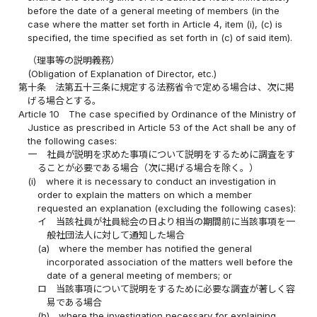
before the date of a general meeting of members (in the
case where the matter set forth in Article 4, item (i), (c) is
specified, the time specified as set forth in (c) of said item).
（理事等の説明義務）
(Obligation of Explanation of Director, etc.)
第十条
法第五十三条に規定する法務省令で定める場合は、次に掲
げる場合とする。
Article 10
The case specified by Ordinance of the Ministry of
Justice as prescribed in Article 53 of the Act shall be any of
the following cases:
一
社員が説明を求めた事項について説明をするために調査をす
ることが必要である場合（次に掲げる場合を除く。）
(i)
where it is necessary to conduct an investigation in
order to explain the matters on which a member
requested an explanation (excluding the following cases):
イ
当該社員が社員総会の日より相当の期間前に当該事項を一
般社団法人に対して通知した場合
(a)
where the member has notified the general
incorporated association of the matters well before the
date of a general meeting of members; or
ロ
当該事項について説明をするために必要な調査が著しく容
易である場合
(b)
where the investigation necessary for explaining