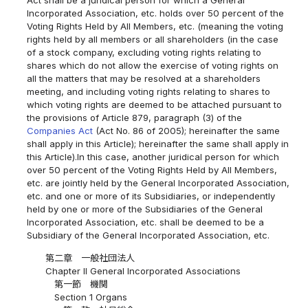
Act shall be a juridical person for which a General
Incorporated Association, etc. holds over 50 percent of the
Voting Rights Held by All Members, etc. (meaning the voting
rights held by all members or all shareholders (in the case
of a stock company, excluding voting rights relating to
shares which do not allow the exercise of voting rights on
all the matters that may be resolved at a shareholders
meeting, and including voting rights relating to shares to
which voting rights are deemed to be attached pursuant to
the provisions of Article 879, paragraph (3) of the
Companies Act
(Act No. 86 of 2005); hereinafter the same
shall apply in this Article); hereinafter the same shall apply in
this Article).In this case, another juridical person for which
over 50 percent of the Voting Rights Held by All Members,
etc. are jointly held by the General Incorporated Association,
etc. and one or more of its Subsidiaries, or independently
held by one or more of the Subsidiaries of the General
Incorporated Association, etc. shall be deemed to be a
Subsidiary of the General Incorporated Association, etc.
第二章 一般社団法人
Chapter II General Incorporated Associations
第一節 機関
Section 1 Organs