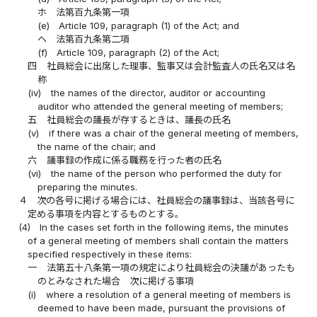
ホ
法第百九条第一項
(e)
Article 109, paragraph (1) of the Act; and
ヘ
法第百九条第二項
(f)
Article 109, paragraph (2) of the Act;
四
社員総会に出席した理事、監事又は会計監査人の氏名又は名
称
(iv)
the names of the director, auditor or accounting
auditor who attended the general meeting of members;
五
社員総会の議長が存するときは、議長の氏名
(v)
if there was a chair of the general meeting of members,
the name of the chair; and
六
議事録の作成に係る職務を行った者の氏名
(vi)
the name of the person who performed the duty for
preparing the minutes.
４
次の各号に掲げる場合には、社員総会の議事録は、当該各号に
定める事項を内容とするものとする。
(4)
In the cases set forth in the following items, the minutes
of a general meeting of members shall contain the matters
specified respectively in these items:
一
法第五十八条第一項の規定により社員総会の決議があったも
のとみなされた場合 次に掲げる事項
(i)
where a resolution of a general meeting of members is
deemed to have been made, pursuant the provisions of