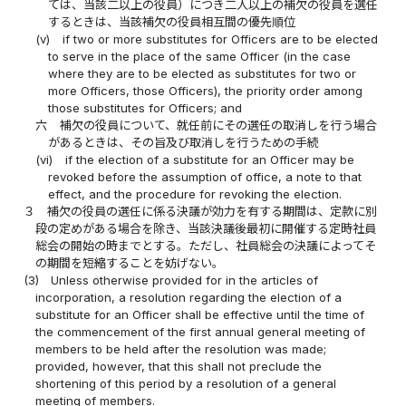
ては、当該二以上の役員）につき二人以上の補欠の役員を選任
するときは、当該補欠の役員相互間の優先順位
(v)
if two or more substitutes for Officers are to be elected
to serve in the place of the same Officer (in the case
where they are to be elected as substitutes for two or
more Officers, those Officers), the priority order among
those substitutes for Officers; and
六
補欠の役員について、就任前にその選任の取消しを行う場合
があるときは、その旨及び取消しを行うための手続
(vi)
if the election of a substitute for an Officer may be
revoked before the assumption of office, a note to that
effect, and the procedure for revoking the election.
３
補欠の役員の選任に係る決議が効力を有する期間は、定款に別
段の定めがある場合を除き、当該決議後最初に開催する定時社員
総会の開始の時までとする。ただし、社員総会の決議によってそ
の期間を短縮することを妨げない。
(3)
Unless otherwise provided for in the articles of
incorporation, a resolution regarding the election of a
substitute for an Officer shall be effective until the time of
the commencement of the first annual general meeting of
members to be held after the resolution was made;
provided, however, that this shall not preclude the
shortening of this period by a resolution of a general
meeting of members.