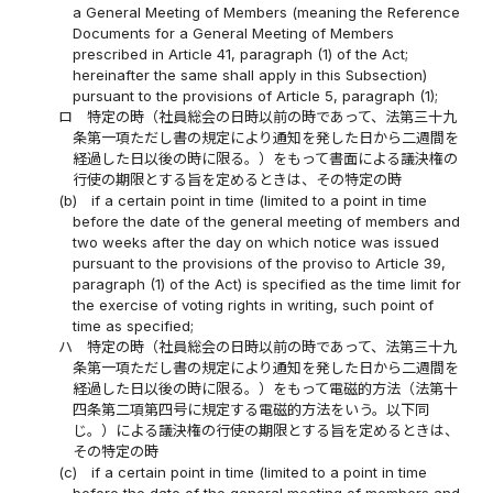
a General Meeting of Members (meaning the Reference
Documents for a General Meeting of Members
prescribed in Article 41, paragraph (1) of the Act;
hereinafter the same shall apply in this Subsection)
pursuant to the provisions of Article 5, paragraph (1);
ロ
特定の時（社員総会の日時以前の時であって、法第三十九
条第一項ただし書の規定により通知を発した日から二週間を
経過した日以後の時に限る。）をもって書面による議決権の
行使の期限とする旨を定めるときは、その特定の時
(b)
if a certain point in time (limited to a point in time
before the date of the general meeting of members and
two weeks after the day on which notice was issued
pursuant to the provisions of the proviso to Article 39,
paragraph (1) of the Act) is specified as the time limit for
the exercise of voting rights in writing, such point of
time as specified;
ハ
特定の時（社員総会の日時以前の時であって、法第三十九
条第一項ただし書の規定により通知を発した日から二週間を
経過した日以後の時に限る。）をもって電磁的方法（法第十
四条第二項第四号に規定する電磁的方法をいう。以下同
じ。）による議決権の行使の期限とする旨を定めるときは、
その特定の時
(c)
if a certain point in time (limited to a point in time
before the date of the general meeting of members and