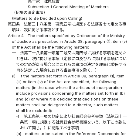
第一款 社員総会
Subsection 1 General Meeting of Members
（招集の決定事項）
(Matters to Be Decided upon Calling)
第四条
法第三十八条第一項第五号に規定する法務省令で定める事
項は、次に掲げる事項とする。
Article 4
The matters specified by Ordinance of the Ministry
of Justice as prescribed in Article 38, paragraph (1), item (v)
of the Act shall be the following matters:
一
法第三十八条第一項第三号又は第四号に掲げる事項を定めた
ときは、次に掲げる事項（定款にロ及びハに掲げる事項につい
ての定めがある場合又はこれらの事項の決定を理事に委任する
旨を決定した場合における当該事項を除く。）
(i)
if the matters set forth in Article 38, paragraph (1), item
(iii) or item (iv) of the Act are specified, the following
matters (in the case where the articles of incorporation
include provisions concerning the matters set forth in (b)
and (c) or where it is decided that decisions on these
matters shall be delegated to a director, such matters
shall be excluded):
イ
第五条第一項の規定により社員総会参考書類（法第四十一
条第一項に規定する社員総会参考書類をいう。以下この款に
おいて同じ。）に記載すべき事項
(a)
matters to be stated in the Reference Documents for