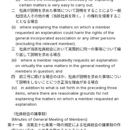
certain matters is very easy to carry out;
二
社員が説明を求めた事項について説明をすることにより一般
社団法人その他の者（当該社員を除く。）の権利を侵害するこ
ととなる場合
(ii)
where explaining the matters on which a member
requested an explanation could harm the rights of the
general incorporated association or any other persons
(excluding the relevant member);
三
社員が当該社員総会において実質的に同一の事項について繰
り返して説明を求める場合
(iii)
where a member repeatedly requests an explanation
on virtually the same matters in the general meeting of
members in question; and
四
前三号に掲げる場合のほか、社員が説明を求めた事項につい
て説明をしないことにつき正当な理由がある場合
(iv)
in addition to what is set forth in the preceding three
items, where there are reasonable grounds for not
explaining the matters on which a member requested an
explanation.
（社員総会の議事録）
(Minutes of General Meeting of Members)
第十一条
法第五十七条第一項の規定による社員総会の議事録の作