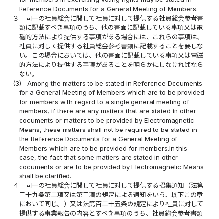
Reference Documents for a General Meeting of Members.
３
同一の社員総会に関して社員に対して提供する社員総会参考書
類に記載すべき事項のうち、他の書面に記載している事項又は電
磁的方法により提供する事項がある場合には、これらの事項は、
社員に対して提供する社員総会参考書類に記載することを要しな
い。この場合においては、他の書面に記載している事項又は電磁
的方法により提供する事項があることを明らかにしなければなら
ない。
(3)
Among the matters to be stated in Reference Documents
for a General Meeting of Members which are to be provided
for members with regard to a single general meeting of
members, if there are any matters that are stated in other
documents or matters to be provided by Electromagnetic
Means, these matters shall not be required to be stated in
the Reference Documents for a General Meeting of
Members which are to be provided for members.In this
case, the fact that some matters are stated in other
documents or are to be provided by Electromagnetic Means
shall be clarified.
４
同一の社員総会に関して社員に対して提供する招集通知（法第
三十九条第二項又は第三項の規定による通知をいう。以下この章
において同じ。）又は法第百二十五条の規定により社員に対して
提供する事業報告の内容とすべき事項のうち、社員総会参考書類