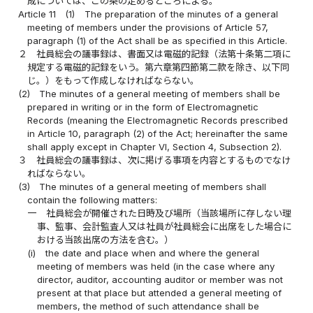
成については、この条の定めるところによる。
Article 11
(1)
The preparation of the minutes of a general
meeting of members under the provisions of Article 57,
paragraph (1) of the Act shall be as specified in this Article.
２
社員総会の議事録は、書面又は電磁的記録（法第十条第二項に
規定する電磁的記録をいう。第六章第四節第二款を除き、以下同
じ。）をもって作成しなければならない。
(2)
The minutes of a general meeting of members shall be
prepared in writing or in the form of Electromagnetic
Records (meaning the Electromagnetic Records prescribed
in Article 10, paragraph (2) of the Act; hereinafter the same
shall apply except in Chapter VI, Section 4, Subsection 2).
３
社員総会の議事録は、次に掲げる事項を内容とするものでなけ
ればならない。
(3)
The minutes of a general meeting of members shall
contain the following matters:
一
社員総会が開催された日時及び場所（当該場所に存しない理
事、監事、会計監査人又は社員が社員総会に出席をした場合に
おける当該出席の方法を含む。）
(i)
the date and place when and where the general
meeting of members was held (in the case where any
director, auditor, accounting auditor or member was not
present at that place but attended a general meeting of
members, the method of such attendance shall be