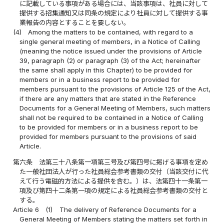
に記載している事項がある場合には、当該事項は、社員に対して
提供する招集通知又は同条の規定により社員に対して提供する事
業報告の内容とすることを要しない。
(4)
Among the matters to be contained, with regard to a
single general meeting of members, in a Notice of Calling
(meaning the notice issued under the provisions of Article
39, paragraph (2) or paragraph (3) of the Act; hereinafter
the same shall apply in this Chapter) to be provided for
members or in a business report to be provided for
members pursuant to the provisions of Article 125 of the Act,
if there are any matters that are stated in the Reference
Documents for a General Meeting of Members, such matters
shall not be required to be contained in a Notice of Calling
to be provided for members or in a business report to be
provided for members pursuant to the provisions of said
Article.
第六条
法第三十八条第一項第三号及び第四号に掲げる事項を定め
た一般社団法人が行った社員総会参考書類の交付（当該交付に代
えて行う電磁的方法による提供を含む。）は、法第四十一条第一
項及び第四十二条第一項の規定による社員総会参考書類の交付と
する。
Article 6
(1)
The delivery of Reference Documents for a
General Meeting of Members stating the matters set forth in