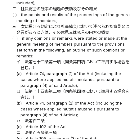
included);
二
社員総会の議事の経過の要領及びその結果
(ii)
the points and results of the proceedings of the general
meeting of members;
三
次に掲げる規定により社員総会において述べられた意見又は
発言があるときは、その意見又は発言の内容の概要
(iii)
if any opinions or remarks were stated or made at the
general meeting of members pursuant to the provisions
set forth in the following, an outline of such opinions or
remarks:
イ
法第七十四条第一項（同条第四項において準用する場合を
含む。）
(a)
Article 74, paragraph (1) of the Act (including the
cases where applied mutatis mutandis pursuant to
paragraph (4) of said Article);
ロ
法第七十四条第二項（同条第四項において準用する場合を
含む。）
(b)
Article 74, paragraph (2) of the Act (including the
cases where applied mutatis mutandis pursuant to
paragraph (4) of said Article);
ハ
法第百二条
(c)
Article 102 of the Act;
ニ
法第百五条第三項
(d)
Article 105, paragraph (3) of the Act;