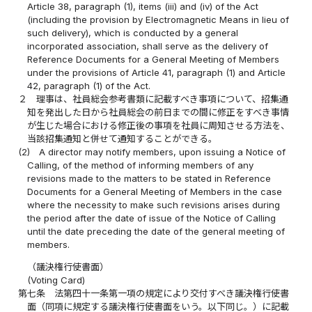
Article 38, paragraph (1), items (iii) and (iv) of the Act
(including the provision by Electromagnetic Means in lieu of
such delivery), which is conducted by a general
incorporated association, shall serve as the delivery of
Reference Documents for a General Meeting of Members
under the provisions of Article 41, paragraph (1) and Article
42, paragraph (1) of the Act.
２
理事は、社員総会参考書類に記載すべき事項について、招集通
知を発出した日から社員総会の前日までの間に修正をすべき事情
が生じた場合における修正後の事項を社員に周知させる方法を、
当該招集通知と併せて通知することができる。
(2)
A director may notify members, upon issuing a Notice of
Calling, of the method of informing members of any
revisions made to the matters to be stated in Reference
Documents for a General Meeting of Members in the case
where the necessity to make such revisions arises during
the period after the date of issue of the Notice of Calling
until the date preceding the date of the general meeting of
members.
（議決権行使書面）
(Voting Card)
第七条
法第四十一条第一項の規定により交付すべき議決権行使書
面（同項に規定する議決権行使書面をいう。以下同じ。）に記載