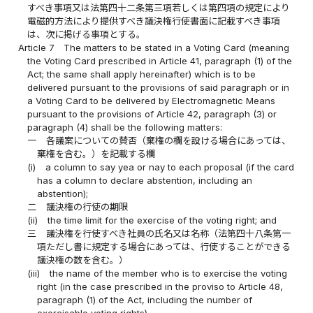
すべき事項又は法第四十二条第三項若しくは第四項の規定により
電磁的方法により提供すべき議決権行使書面に記載すべき事項
は、次に掲げる事項とする。
Article 7
The matters to be stated in a Voting Card (meaning
the Voting Card prescribed in Article 41, paragraph (1) of the
Act; the same shall apply hereinafter) which is to be
delivered pursuant to the provisions of said paragraph or in
a Voting Card to be delivered by Electromagnetic Means
pursuant to the provisions of Article 42, paragraph (3) or
paragraph (4) shall be the following matters:
一
各議案についての賛否（棄権の欄を設ける場合にあっては、
棄権を含む。）を記載する欄
(i)
a column to say yea or nay to each proposal (if the card
has a column to declare abstention, including an
abstention);
二
議決権の行使の期限
(ii)
the time limit for the exercise of the voting right; and
三
議決権を行使すべき社員の氏名又は名称（法第四十八条第一
項ただし書に規定する場合にあっては、行使することができる
議決権の数を含む。）
(iii)
the name of the member who is to exercise the voting
right (in the case prescribed in the proviso to Article 48,
paragraph (1) of the Act, including the number of
exercisable voting rights).