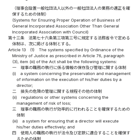
（理事会設置一般社団法人以外の一般社団法人の業務の適正を確
保するための体制）
(Systems for Ensuring Proper Operation of Business of
General Incorporated Association Other Than General
Incorporated Association with Council)
第十三条
法第七十六条第三項第三号に規定する法務省令で定める
体制は、次に掲げる体制とする。
Article 13
(1)
The systems specified by Ordinance of the
Ministry of Justice as prescribed in Article 76, paragraph
(3), item (iii) of the Act shall be the following systems:
一
理事の職務の執行に係る情報の保存及び管理に関する体制
(i)
a system concerning the preservation and management
of information on the execution of his/her duties by a
director;
二
損失の危険の管理に関する規程その他の体制
(ii)
regulations or other systems concerning the
management of risk of loss;
三
理事の職務の執行が効率的に行われることを確保するための
体制
(iii)
a system for ensuring that a director will execute
his/her duties effectively; and
四
使用人の職務の執行が法令及び定款に適合することを確保す
るための体制