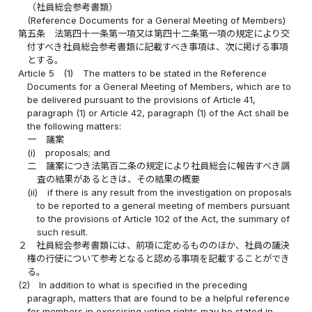
（社員総会参考書類）
(Reference Documents for a General Meeting of Members)
第五条
法第四十一条第一項又は第四十二条第一項の規定により交
付すべき社員総会参考書類に記載すべき事項は、次に掲げる事項
とする。
Article 5
(1)
The matters to be stated in the Reference
Documents for a General Meeting of Members, which are to
be delivered pursuant to the provisions of Article 41,
paragraph (1) or Article 42, paragraph (1) of the Act shall be
the following matters:
一
議案
(i)
proposals; and
二
議案につき法第百二条の規定により社員総会に報告すべき調
査の結果があるときは、その結果の概要
(ii)
if there is any result from the investigation on proposals
to be reported to a general meeting of members pursuant
to the provisions of Article 102 of the Act, the summary of
such result.
２
社員総会参考書類には、前項に定めるもののほか、社員の議決
権の行使について参考となると認める事項を記載することができ
る。
(2)
In addition to what is specified in the preceding
paragraph, matters that are found to be a helpful reference
for members in exercising voting rights may be stated in