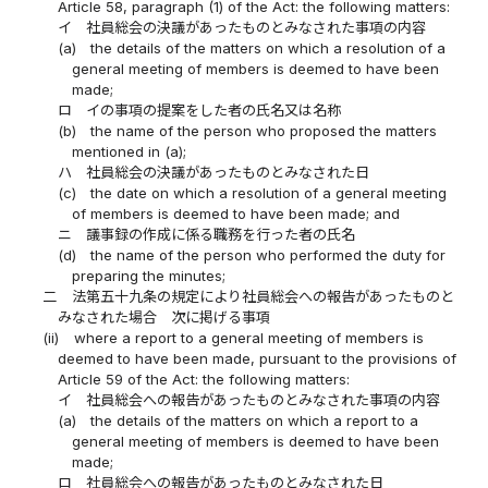
Article 58, paragraph (1) of the Act: the following matters:
イ
社員総会の決議があったものとみなされた事項の内容
(a)
the details of the matters on which a resolution of a
general meeting of members is deemed to have been
made;
ロ
イの事項の提案をした者の氏名又は名称
(b)
the name of the person who proposed the matters
mentioned in (a);
ハ
社員総会の決議があったものとみなされた日
(c)
the date on which a resolution of a general meeting
of members is deemed to have been made; and
ニ
議事録の作成に係る職務を行った者の氏名
(d)
the name of the person who performed the duty for
preparing the minutes;
二
法第五十九条の規定により社員総会への報告があったものと
みなされた場合 次に掲げる事項
(ii)
where a report to a general meeting of members is
deemed to have been made, pursuant to the provisions of
Article 59 of the Act: the following matters:
イ
社員総会への報告があったものとみなされた事項の内容
(a)
the details of the matters on which a report to a
general meeting of members is deemed to have been
made;
ロ
社員総会への報告があったものとみなされた日