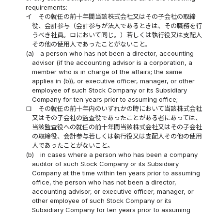
requirements:
イ
その就任の前十年間当該株式会社又はその子会社の取締
役、会計参与（会計参与が法人であるときは、その職務を行
うべき社員。ロにおいて同じ。）若しくは執行役又は支配人
その他の使用人であったことがないこと。
(a)
a person who has not been a director, accounting
advisor (if the accounting advisor is a corporation, a
member who is in charge of the affairs; the same
applies in (b)), or executive officer, manager, or other
employee of such Stock Company or its Subsidiary
Company for ten years prior to assuming office;
ロ
その就任の前十年内のいずれかの時において当該株式会社
又はその子会社の監査役であったことがある者にあっては、
当該監査役への就任の前十年間当該株式会社又はその子会社
の取締役、会計参与若しくは執行役又は支配人その他の使用
人であったことがないこと。
(b)
in cases where a person who has been a company
auditor of such Stock Company or its Subsidiary
Company at the time within ten years prior to assuming
office, the person who has not been a director,
accounting advisor, or executive officer, manager, or
other employee of such Stock Company or its
Subsidiary Company for ten years prior to assuming