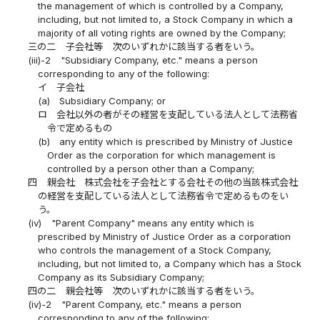
the management of which is controlled by a Company,
including, but not limited to, a Stock Company in which a
majority of all voting rights are owned by the Company;
三の二
子会社等 次のいずれかに該当する者をいう。
(iii)-2
"Subsidiary Company, etc." means a person
corresponding to any of the following:
イ
子会社
(a)
Subsidiary Company; or
ロ
会社以外の者がその経営を支配している法人として法務省
令で定めるもの
(b)
any entity which is prescribed by Ministry of Justice
Order as the corporation for which management is
controlled by a person other than a Company;
四
親会社 株式会社を子会社とする会社その他の当該株式会社
の経営を支配している法人として法務省令で定めるものをい
う。
(iv)
"Parent Company" means any entity which is
prescribed by Ministry of Justice Order as a corporation
who controls the management of a Stock Company,
including, but not limited to, a Company which has a Stock
Company as its Subsidiary Company;
四の二
親会社等 次のいずれかに該当する者をいう。
(iv)-2
"Parent Company, etc." means a person
corresponding to any of the following: