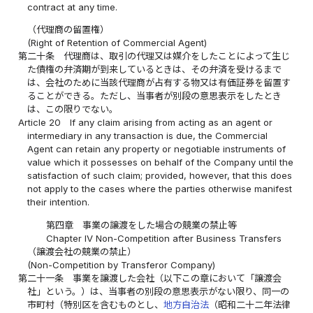
contract at any time.
（代理商の留置権）
(Right of Retention of Commercial Agent)
第二十条
代理商は、取引の代理又は媒介をしたことによって生じ
た債権の弁済期が到来しているときは、その弁済を受けるまで
は、会社のために当該代理商が占有する物又は有価証券を留置す
ることができる。ただし、当事者が別段の意思表示をしたとき
は、この限りでない。
Article 20
If any claim arising from acting as an agent or
intermediary in any transaction is due, the Commercial
Agent can retain any property or negotiable instruments of
value which it possesses on behalf of the Company until the
satisfaction of such claim; provided, however, that this does
not apply to the cases where the parties otherwise manifest
their intention.
第四章 事業の譲渡をした場合の競業の禁止等
Chapter IV Non-Competition after Business Transfers
（譲渡会社の競業の禁止）
(Non-Competition by Transferor Company)
第二十一条
事業を譲渡した会社（以下この章において「譲渡会
社」という。）は、当事者の別段の意思表示がない限り、同一の
市町村（特別区を含むものとし、
地方自治法
（昭和二十二年法律