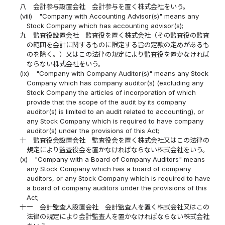
八
会計参与設置会社 会計参与を置く株式会社をいう。
(viii)
"Company with Accounting Advisor(s)" means any
Stock Company which has accounting advisor(s);
九
監査役設置会社 監査役を置く株式会社（その監査役の監査
の範囲を会計に関するものに限定する旨の定款の定めがあるも
のを除く。）又はこの法律の規定により監査役を置かなければ
ならない株式会社をいう。
(ix)
"Company with Company Auditor(s)" means any Stock
Company which has company auditor(s) (excluding any
Stock Company the articles of incorporation of which
provide that the scope of the audit by its company
auditor(s) is limited to an audit related to accounting), or
any Stock Company which is required to have company
auditor(s) under the provisions of this Act;
十
監査役会設置会社 監査役会を置く株式会社又はこの法律の
規定により監査役会を置かなければならない株式会社をいう。
(x)
"Company with a Board of Company Auditors" means
any Stock Company which has a board of company
auditors, or any Stock Company which is required to have
a board of company auditors under the provisions of this
Act;
十一
会計監査人設置会社 会計監査人を置く株式会社又はこの
法律の規定により会計監査人を置かなければならない株式会社