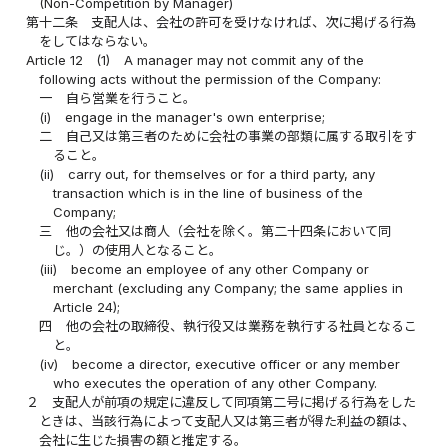
(Non-Competition by Manager)
第十二条
支配人は、会社の許可を受けなければ、次に掲げる行為
をしてはならない。
Article 12
(1)
A manager may not commit any of the
following acts without the permission of the Company:
一
自ら営業を行うこと。
(i)
engage in the manager's own enterprise;
二
自己又は第三者のために会社の事業の部類に属する取引をす
ること。
(ii)
carry out, for themselves or for a third party, any
transaction which is in the line of business of the
Company;
三
他の会社又は商人（会社を除く。第二十四条において同
じ。）の使用人となること。
(iii)
become an employee of any other Company or
merchant (excluding any Company; the same applies in
Article 24);
四
他の会社の取締役、執行役又は業務を執行する社員となるこ
と。
(iv)
become a director, executive officer or any member
who executes the operation of any other Company.
２
支配人が前項の規定に違反して同項第二号に掲げる行為をした
ときは、当該行為によって支配人又は第三者が得た利益の額は、
会社に生じた損害の額と推定する。