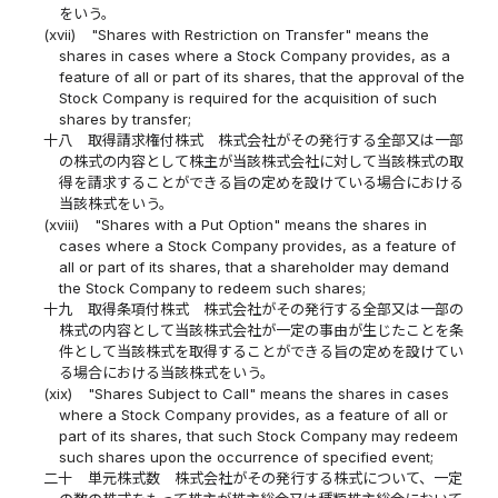
をいう。
(xvii)
"Shares with Restriction on Transfer" means the
shares in cases where a Stock Company provides, as a
feature of all or part of its shares, that the approval of the
Stock Company is required for the acquisition of such
shares by transfer;
十八
取得請求権付株式 株式会社がその発行する全部又は一部
の株式の内容として株主が当該株式会社に対して当該株式の取
得を請求することができる旨の定めを設けている場合における
当該株式をいう。
(xviii)
"Shares with a Put Option" means the shares in
cases where a Stock Company provides, as a feature of
all or part of its shares, that a shareholder may demand
the Stock Company to redeem such shares;
十九
取得条項付株式 株式会社がその発行する全部又は一部の
株式の内容として当該株式会社が一定の事由が生じたことを条
件として当該株式を取得することができる旨の定めを設けてい
る場合における当該株式をいう。
(xix)
"Shares Subject to Call" means the shares in cases
where a Stock Company provides, as a feature of all or
part of its shares, that such Stock Company may redeem
such shares upon the occurrence of specified event;
二十
単元株式数 株式会社がその発行する株式について、一定