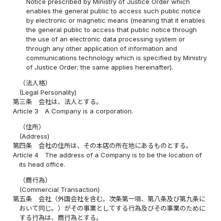
Notice prescribed by Ministry of Justice Order which
enables the general public to access such public notice
by electronic or magnetic means (meaning that it enables
the general public to access that public notice through
the use of an electronic data processing system or
through any other application of information and
communications technology which is specified by Ministry
of Justice Order; the same applies hereinafter).
（法人格）
(Legal Personality)
第三条
会社は、法人とする。
Article 3
A Company is a corporation.
（住所）
(Address)
第四条
会社の住所は、その本店の所在地にあるものとする。
Article 4
The address of a Company is to be the location of
its head office.
（商行為）
(Commercial Transaction)
第五条
会社（外国会社を含む。次条第一項、第八条及び第九条に
おいて同じ。）がその事業としてする行為及びその事業のために
する行為は、商行為とする。