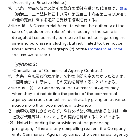
(Authority to Receive Notice)
第十八条
物品の販売又はその媒介の委託を受けた代理商は、
商法
（明治三十二年法律第四十八号）第五百二十六条第二項の通知そ
の他の売買に関する通知を受ける権限を有する。
Article 18
A Commercial Agent to whom the authority of the
sale of goods or the role of intermediary in the same is
delegated has authority to receive the notice regarding the
sale and purchase including, but not limited to, the notice
under Article 526, paragraph (2) of the
Commercial Code
(Act No. 48 of 1899).
（契約の解除）
(Cancellation of Commercial Agency Contract)
第十九条
会社及び代理商は、契約の期間を定めなかったときは、
二箇月前までに予告し、その契約を解除することができる。
Article 19
(1)
A Company or the Commercial Agent may,
when they did not define the period of the commercial
agency contract, cancel the contract by giving an advance
notice more than two months in advance.
２
前項の規定にかかわらず、やむを得ない事由があるときは、会
社及び代理商は、いつでもその契約を解除することができる。
(2)
Notwithstanding the provisions of the preceding
paragraph, if there is any compelling reason, the Company
or its Commercial Agent may cancel the commercial agency