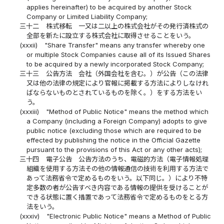
applies hereinafter) to be acquired by another Stock
Company or Limited Liability Company;
三十二
株式移転 一又は二以上の株式会社がその発行済株式の
全部を新たに設立する株式会社に取得させることをいう。
(xxxii)
"Share Transfer" means any transfer whereby one
or multiple Stock Companies cause all of its Issued Shares
to be acquired by a newly incorporated Stock Company;
三十三
公告方法 会社（外国会社を含む。）が公告（この法律
又は他の法律の規定により官報に掲載する方法によりしなけれ
ばならないものとされているものを除く。）をする方法をい
う。
(xxxiii)
"Method of Public Notice" means the method which
a Company (including a Foreign Company) adopts to give
public notice (excluding those which are required to be
effected by publishing the notice in the Official Gazette
pursuant to the provisions of this Act or any other acts);
三十四
電子公告 公告方法のうち、電磁的方法（電子情報処理
組織を使用する方法その他の情報通信の技術を利用する方法で
あって法務省令で定めるものをいう。以下同じ。）により不特
定多数の者が公告すべき内容である情報の提供を受けることが
できる状態に置く措置であって法務省令で定めるものをとる方
法をいう。
(xxxiv)
"Electronic Public Notice" means a Method of Public