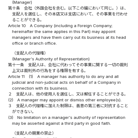
(Manager)
第十条
会社（外国会社を含む。以下この編において同じ。）は、
支配人を選任し、その本店又は支店において、その事業を行わせ
ることができる。
Article 10
A Company (including a Foreign Company;
hereinafter the same applies in this Part) may appoint
managers and have them carry out its business at its head
office or branch office.
（支配人の代理権）
(Manager's Authority of Representation)
第十一条
支配人は、会社に代わってその事業に関する一切の裁判
上又は裁判外の行為をする権限を有する。
Article 11
(1)
A manager has authority to do any and all
judicial and non-judicial acts on behalf of a Company in
connection with its business.
２
支配人は、他の使用人を選任し、又は解任することができる。
(2)
A manager may appoint or dismiss other employee(s).
３
支配人の代理権に加えた制限は、善意の第三者に対抗すること
ができない。
(3)
No limitation on a manager's authority of representation
may be asserted against a third party in good faith.
（支配人の競業の禁止）