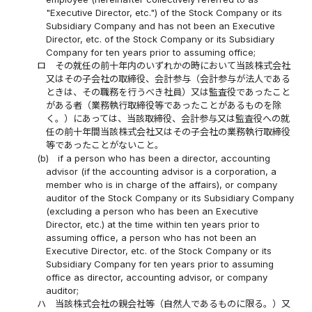
"Executive Director, etc.") of the Stock Company or its
Subsidiary Company and has not been an Executive
Director, etc. of the Stock Company or its Subsidiary
Company for ten years prior to assuming office;
ロ
その就任の前十年内のいずれかの時において当該株式会社
又はその子会社の取締役、会計参与（会計参与が法人である
ときは、その職務を行うべき社員）又は監査役であったこと
がある者（業務執行取締役等であったことがあるものを除
く。）にあっては、当該取締役、会計参与又は監査役への就
任の前十年間当該株式会社又はその子会社の業務執行取締役
等であったことがないこと。
(b)
if a person who has been a director, accounting
advisor (if the accounting advisor is a corporation, a
member who is in charge of the affairs), or company
auditor of the Stock Company or its Subsidiary Company
(excluding a person who has been an Executive
Director, etc.) at the time within ten years prior to
assuming office, a person who has not been an
Executive Director, etc. of the Stock Company or its
Subsidiary Company for ten years prior to assuming
office as director, accounting advisor, or company
auditor;
ハ
当該株式会社の親会社等（自然人であるものに限る。）又