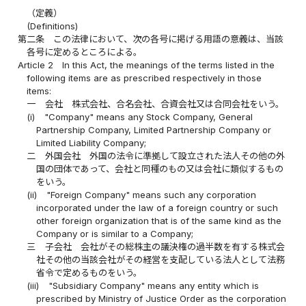
（定義）
(Definitions)
第二条
この法律において、次の各号に掲げる用語の意義は、当該
各号に定めるところによる。
Article 2
In this Act, the meanings of the terms listed in the
following items are as prescribed respectively in those
items:
一
会社 株式会社、合名会社、合資会社又は合同会社をいう。
(i)
"Company" means any Stock Company, General
Partnership Company, Limited Partnership Company or
Limited Liability Company;
二
外国会社 外国の法令に準拠して設立された法人その他の外
国の団体であって、会社と同種のもの又は会社に類似するもの
をいう。
(ii)
"Foreign Company" means such any corporation
incorporated under the law of a foreign country or such
other foreign organization that is of the same kind as the
Company or is similar to a Company;
三
子会社 会社がその総株主の議決権の過半数を有する株式会
社その他の当該会社がその経営を支配している法人として法務
省令で定めるものをいう。
(iii)
"Subsidiary Company" means any entity which is
prescribed by Ministry of Justice Order as the corporation