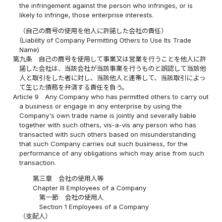
the infringement against the person who infringes, or is
likely to infringe, those enterprise interests.
（自己の商号の使用を他人に許諾した会社の責任）
(Liability of Company Permitting Others to Use Its Trade
Name)
第九条
自己の商号を使用して事業又は営業を行うことを他人に許
諾した会社は、当該会社が当該事業を行うものと誤認して当該他
人と取引をした者に対し、当該他人と連帯して、当該取引によっ
て生じた債務を弁済する責任を負う。
Article 9
Any Company who has permitted others to carry out
a business or engage in any enterprise by using the
Company's own trade name is jointly and severally liable
together with such others, vis-a-vis any person who has
transacted with such others based on misunderstanding
that such Company carries out such business, for the
performance of any obligations which may arise from such
transaction.
第三章 会社の使用人等
Chapter III Employees of a Company
第一節 会社の使用人
Section 1 Employees of a Company
（支配人）