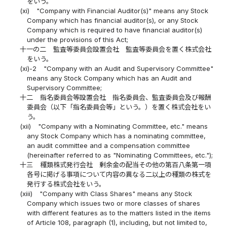
をいう。
(xi)
"Company with Financial Auditor(s)" means any Stock
Company which has financial auditor(s), or any Stock
Company which is required to have financial auditor(s)
under the provisions of this Act;
十一の二
監査等委員会設置会社 監査等委員会を置く株式会社
をいう。
(xi)-2
"Company with an Audit and Supervisory Committee"
means any Stock Company which has an Audit and
Supervisory Committee;
十二
指名委員会等設置会社 指名委員会、監査委員会及び報酬
委員会（以下「指名委員会等」という。）を置く株式会社をい
う。
(xii)
"Company with a Nominating Committee, etc." means
any Stock Company which has a nominating committee,
an audit committee and a compensation committee
(hereinafter referred to as "Nominating Committees, etc.");
十三
種類株式発行会社 剰余金の配当その他の第百八条第一項
各号に掲げる事項について内容の異なる二以上の種類の株式を
発行する株式会社をいう。
(xiii)
"Company with Class Shares" means any Stock
Company which issues two or more classes of shares
with different features as to the matters listed in the items
of Article 108, paragraph (1), including, but not limited to,