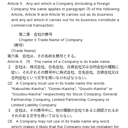
Article 5
Any act which a Company (including a Foreign
Company; the same applies in paragraph (1) of the following
Article, Article 8 and Article 9) carries out as its business
and any act which it carries out for its business constitute a
commercial transaction.
第二章 会社の商号
Chapter II Trade Name of Company
（商号）
(Trade Name)
第六条
会社は、その名称を商号とする。
Article 6
(1)
The name of a Company is its trade name.
２
会社は、株式会社、合名会社、合資会社又は合同会社の種類に
従い、それぞれその商号中に株式会社、合名会社、合資会社又は
合同会社という文字を用いなければならない。
(2)
A Company must use in its trade name the words
"Kabushiki-Kaisha", "Gomei-Kaisha", "Goushi-Kaisha" or
"Goudou-Kaisha" respectively for Stock Company, General
Partnership Company, Limited Partnership Company or
Limited Liability Company.
３
会社は、その商号中に、他の種類の会社であると誤認されるお
それのある文字を用いてはならない。
(3)
A Company may not use in its trade name any word
which makes it likely that the Company may be mistaken for