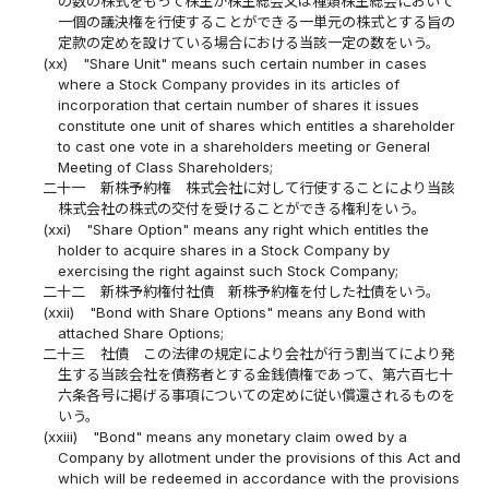
の数の株式をもって株主が株主総会又は種類株主総会において
一個の議決権を行使することができる一単元の株式とする旨の
定款の定めを設けている場合における当該一定の数をいう。
(xx)
"Share Unit" means such certain number in cases
where a Stock Company provides in its articles of
incorporation that certain number of shares it issues
constitute one unit of shares which entitles a shareholder
to cast one vote in a shareholders meeting or General
Meeting of Class Shareholders;
二十一
新株予約権 株式会社に対して行使することにより当該
株式会社の株式の交付を受けることができる権利をいう。
(xxi)
"Share Option" means any right which entitles the
holder to acquire shares in a Stock Company by
exercising the right against such Stock Company;
二十二
新株予約権付社債 新株予約権を付した社債をいう。
(xxii)
"Bond with Share Options" means any Bond with
attached Share Options;
二十三
社債 この法律の規定により会社が行う割当てにより発
生する当該会社を債務者とする金銭債権であって、第六百七十
六条各号に掲げる事項についての定めに従い償還されるものを
いう。
(xxiii)
"Bond" means any monetary claim owed by a
Company by allotment under the provisions of this Act and
which will be redeemed in accordance with the provisions