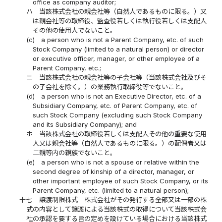
office as company auditor;
ハ
当該株式会社の親会社等（自然人であるものに限る。）又
は親会社等の取締役、監査役若しくは執行役若しくは支配人
その他の使用人でないこと。
(c)
a person who is not a Parent Company, etc. of such
Stock Company (limited to a natural person) or director
or executive officer, manager, or other employee of a
Parent Company, etc.;
ニ
当該株式会社の親会社等の子会社等（当該株式会社及びそ
の子会社を除く。）の業務執行取締役等でないこと。
(d)
a person who is not an Executive Director, etc. of a
Subsidiary Company, etc. of Parent Company, etc. of
such Stock Company (excluding such Stock Company
and its Subsidiary Company); and
ホ
当該株式会社の取締役若しくは支配人その他の重要な使用
人又は親会社等（自然人であるものに限る。）の配偶者又は
二親等内の親族でないこと。
(e)
a person who is not a spouse or relative within the
second degree of kinship of a director, manager, or
other important employee of such Stock Company, or its
Parent Company, etc. (limited to a natural person);
十七
譲渡制限株式 株式会社がその発行する全部又は一部の株
式の内容として譲渡による当該株式の取得について当該株式会
社の承認を要する旨の定めを設けている場合における当該株式