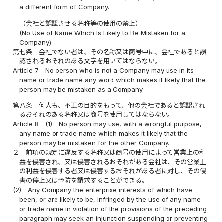
a different form of Company.
（会社と誤認させる名称等の使用の禁止）
(No Use of Name Which Is Likely to Be Mistaken for a
Company)
第七条
会社でない者は、その名称又は商号中に、会社であると誤
認されるおそれのある文字を用いてはならない。
Article 7
No person who is not a Company may use in its
name or trade name any word which makes it likely that the
person may be mistaken as a Company.
第八条
何人も、不正の目的をもって、他の会社であると誤認され
るおそれのある名称又は商号を使用してはならない。
Article 8
(1)
No person may use, with a wrongful purpose,
any name or trade name which makes it likely that the
person may be mistaken for the other Company.
２
前項の規定に違反する名称又は商号の使用によって営業上の利
益を侵害され、又は侵害されるおそれがある会社は、その営業上
の利益を侵害する者又は侵害するおそれがある者に対し、その侵
害の停止又は予防を請求することができる。
(2)
Any Company the enterprise interests of which have
been, or are likely to be, infringed by the use of any name
or trade name in violation of the provisions of the preceding
paragraph may seek an injunction suspending or preventing