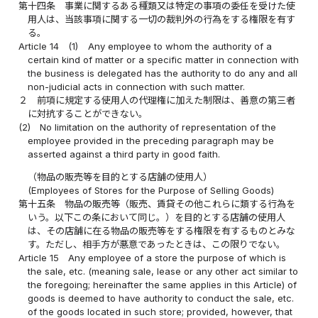
第十四条
事業に関するある種類又は特定の事項の委任を受けた使
用人は、当該事項に関する一切の裁判外の行為をする権限を有す
る。
Article 14
(1)
Any employee to whom the authority of a
certain kind of matter or a specific matter in connection with
the business is delegated has the authority to do any and all
non-judicial acts in connection with such matter.
２
前項に規定する使用人の代理権に加えた制限は、善意の第三者
に対抗することができない。
(2)
No limitation on the authority of representation of the
employee provided in the preceding paragraph may be
asserted against a third party in good faith.
（物品の販売等を目的とする店舗の使用人）
(Employees of Stores for the Purpose of Selling Goods)
第十五条
物品の販売等（販売、賃貸その他これらに類する行為を
いう。以下この条において同じ。）を目的とする店舗の使用人
は、その店舗に在る物品の販売等をする権限を有するものとみな
す。ただし、相手方が悪意であったときは、この限りでない。
Article 15
Any employee of a store the purpose of which is
the sale, etc. (meaning sale, lease or any other act similar to
the foregoing; hereinafter the same applies in this Article) of
goods is deemed to have authority to conduct the sale, etc.
of the goods located in such store; provided, however, that