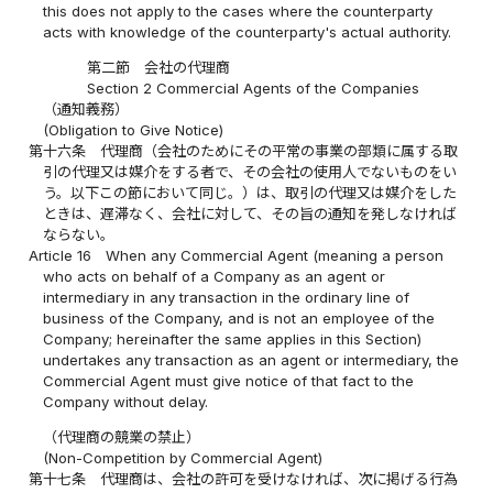
this does not apply to the cases where the counterparty
acts with knowledge of the counterparty's actual authority.
第二節 会社の代理商
Section 2 Commercial Agents of the Companies
（通知義務）
(Obligation to Give Notice)
第十六条
代理商（会社のためにその平常の事業の部類に属する取
引の代理又は媒介をする者で、その会社の使用人でないものをい
う。以下この節において同じ。）は、取引の代理又は媒介をした
ときは、遅滞なく、会社に対して、その旨の通知を発しなければ
ならない。
Article 16
When any Commercial Agent (meaning a person
who acts on behalf of a Company as an agent or
intermediary in any transaction in the ordinary line of
business of the Company, and is not an employee of the
Company; hereinafter the same applies in this Section)
undertakes any transaction as an agent or intermediary, the
Commercial Agent must give notice of that fact to the
Company without delay.
（代理商の競業の禁止）
(Non-Competition by Commercial Agent)
第十七条
代理商は、会社の許可を受けなければ、次に掲げる行為