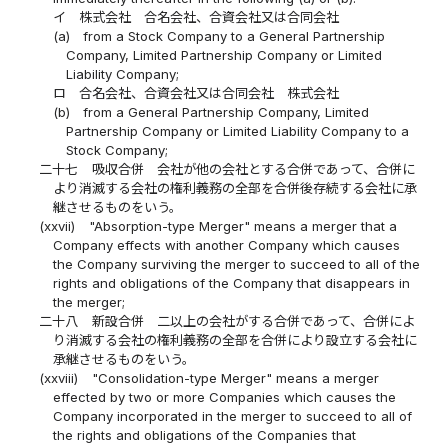
イ
株式会社 合名会社、合資会社又は合同会社
(a)
from a Stock Company to a General Partnership
Company, Limited Partnership Company or Limited
Liability Company;
ロ
合名会社、合資会社又は合同会社 株式会社
(b)
from a General Partnership Company, Limited
Partnership Company or Limited Liability Company to a
Stock Company;
二十七
吸収合併 会社が他の会社とする合併であって、合併に
より消滅する会社の権利義務の全部を合併後存続する会社に承
継させるものをいう。
(xxvii)
"Absorption-type Merger" means a merger that a
Company effects with another Company which causes
the Company surviving the merger to succeed to all of the
rights and obligations of the Company that disappears in
the merger;
二十八
新設合併 二以上の会社がする合併であって、合併によ
り消滅する会社の権利義務の全部を合併により設立する会社に
承継させるものをいう。
(xxviii)
"Consolidation-type Merger" means a merger
effected by two or more Companies which causes the
Company incorporated in the merger to succeed to all of
the rights and obligations of the Companies that