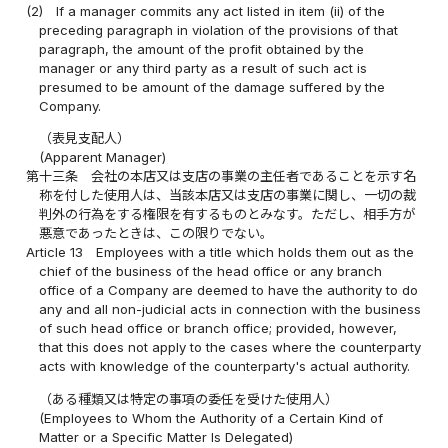
(2)
If a manager commits any act listed in item (ii) of the
preceding paragraph in violation of the provisions of that
paragraph, the amount of the profit obtained by the
manager or any third party as a result of such act is
presumed to be amount of the damage suffered by the
Company.
（表見支配人）
(Apparent Manager)
第十三条
会社の本店又は支店の事業の主任者であることを示す名
称を付した使用人は、当該本店又は支店の事業に関し、一切の裁
判外の行為をする権限を有するものとみなす。ただし、相手方が
悪意であったときは、この限りでない。
Article 13
Employees with a title which holds them out as the
chief of the business of the head office or any branch
office of a Company are deemed to have the authority to do
any and all non-judicial acts in connection with the business
of such head office or branch office; provided, however,
that this does not apply to the cases where the counterparty
acts with knowledge of the counterparty's actual authority.
（ある種類又は特定の事項の委任を受けた使用人）
(Employees to Whom the Authority of a Certain Kind of
Matter or a Specific Matter Is Delegated)