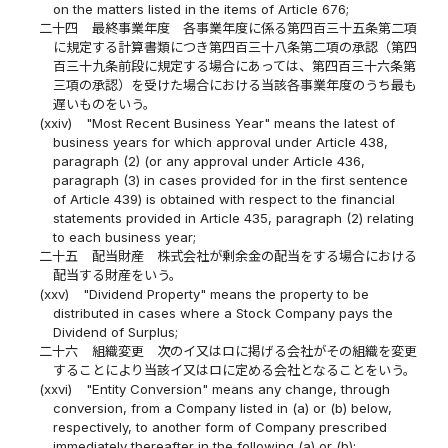
on the matters listed in the items of Article 676;
二十四
最終事業年度 各事業年度に係る第四百三十五条第二項
に規定する計算書類につき第四百三十八条第二項の承認（第四
百三十九条前段に規定する場合にあっては、第四百三十六条第
三項の承認）を受けた場合における当該各事業年度のうち最も
遅いものをいう。
(xxiv)
"Most Recent Business Year" means the latest of
business years for which approval under Article 438,
paragraph (2) (or any approval under Article 436,
paragraph (3) in cases provided for in the first sentence
of Article 439) is obtained with respect to the financial
statements provided in Article 435, paragraph (2) relating
to each business year;
二十五
配当財産 株式会社が剰余金の配当をする場合における
配当する財産をいう。
(xxv)
"Dividend Property" means the property to be
distributed in cases where a Stock Company pays the
Dividend of Surplus;
二十六
組織変更 次のイ又はロに掲げる会社がその組織を変更
することにより当該イ又はロに定める会社となることをいう。
(xxvi)
"Entity Conversion" means any change, through
conversion, from a Company listed in (a) or (b) below,
respectively, to another form of Company prescribed
immediately thereafter in the following (a) or (b):