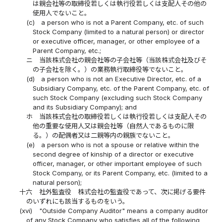
は親会社等の取締役若しくは執行役若しくは支配人その他の
使用人でないこと。
(c)
a person who is not a Parent Company, etc. of such
Stock Company (limited to a natural person) or director
or executive officer, manager, or other employee of a
Parent Company, etc.;
ニ
当該株式会社の親会社等の子会社等（当該株式会社及びそ
の子会社を除く。）の業務執行取締役等でないこと。
(d)
a person who is not an Executive Director, etc. of a
Subsidiary Company, etc. of the Parent Company, etc. of
such Stock Company (excluding such Stock Company
and its Subsidiary Company); and
ホ
当該株式会社の取締役若しくは執行役若しくは支配人その
他の重要な使用人又は親会社等（自然人であるものに限
る。）の配偶者又は二親等内の親族でないこと。
(e)
a person who is not a spouse or relative within the
second degree of kinship of a director or executive
officer, manager, or other important employee of such
Stock Company, or its Parent Company, etc. (limited to a
natural person);
十六
社外監査役 株式会社の監査役であって、次に掲げる要件
のいずれにも該当するものをいう。
(xvi)
"Outside Company Auditor" means a company auditor
of any Stock Company who satisfies all of the following