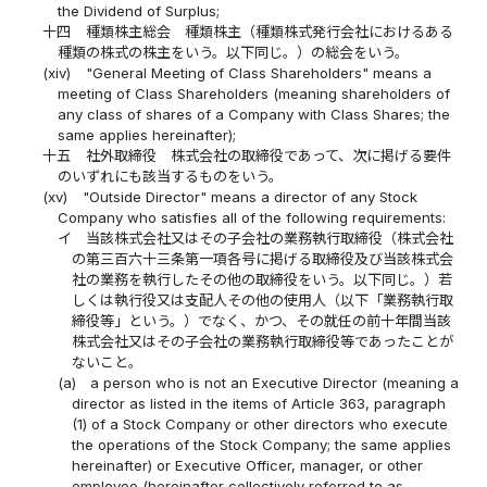
the Dividend of Surplus;
十四
種類株主総会 種類株主（種類株式発行会社におけるある
種類の株式の株主をいう。以下同じ。）の総会をいう。
(xiv)
"General Meeting of Class Shareholders" means a
meeting of Class Shareholders (meaning shareholders of
any class of shares of a Company with Class Shares; the
same applies hereinafter);
十五
社外取締役 株式会社の取締役であって、次に掲げる要件
のいずれにも該当するものをいう。
(xv)
"Outside Director" means a director of any Stock
Company who satisfies all of the following requirements:
イ
当該株式会社又はその子会社の業務執行取締役（株式会社
の第三百六十三条第一項各号に掲げる取締役及び当該株式会
社の業務を執行したその他の取締役をいう。以下同じ。）若
しくは執行役又は支配人その他の使用人（以下「業務執行取
締役等」という。）でなく、かつ、その就任の前十年間当該
株式会社又はその子会社の業務執行取締役等であったことが
ないこと。
(a)
a person who is not an Executive Director (meaning a
director as listed in the items of Article 363, paragraph
(1) of a Stock Company or other directors who execute
the operations of the Stock Company; the same applies
hereinafter) or Executive Officer, manager, or other
employee (hereinafter collectively referred to as