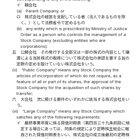
イ
親会社
(a)
Parent Company; or
ロ
株式会社の経営を支配している者（法人であるものを除
く。）として法務省令で定めるもの
(b)
any entity which is prescribed by Ministry of Justice
Order as a person who controls the management of a
Stock Company (excluding entities who are
corporations);
五
公開会社 その発行する全部又は一部の株式の内容として譲
渡による当該株式の取得について株式会社の承認を要する旨の
定款の定めを設けていない株式会社をいう。
(v)
"Public Company" means any Stock Company the
articles of incorporation of which do not require, as a
feature of all or part of its shares, the approval of the
Stock Company for the acquisition of such shares by
transfer;
六
大会社 次に掲げる要件のいずれかに該当する株式会社をい
う。
(vi)
"Large Company" means any Stock Company which
satisfies any of the following requirements:
イ
最終事業年度に係る貸借対照表（第四百三十九条前段に規
定する場合にあっては、同条の規定により定時株主総会に報
告された貸借対照表をいい、株式会社の成立後最初の定時株