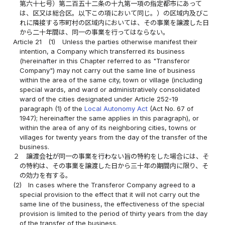
第六十七号）第二百五十二条の十九第一項の指定都市にあって
は、区又は総合区。以下この項において同じ。）の区域内及びこ
れに隣接する市町村の区域内においては、その事業を譲渡した日
から二十年間は、同一の事業を行ってはならない。
Article 21
(1)
Unless the parties otherwise manifest their
intention, a Company which transferred its business
(hereinafter in this Chapter referred to as "Transferor
Company") may not carry out the same line of business
within the area of the same city, town or village (including
special wards, and ward or administratively consolidated
ward of the cities designated under Article 252-19
paragraph (1) of the
Local Autonomy Act
(Act No. 67 of
1947); hereinafter the same applies in this paragraph), or
within the area of any of its neighboring cities, towns or
villages for twenty years from the day of the transfer of the
business.
２
譲渡会社が同一の事業を行わない旨の特約をした場合には、そ
の特約は、その事業を譲渡した日から三十年の期間内に限り、そ
の効力を有する。
(2)
In cases where the Transferor Company agreed to a
special provision to the effect that it will not carry out the
same line of the business, the effectiveness of the special
provision is limited to the period of thirty years from the day
of the transfer of the business.