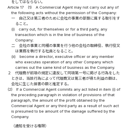
をしてはならない。
Article 17
(1)
A Commercial Agent may not carry out any of
the following acts without the permission of the Company:
一
自己又は第三者のために会社の事業の部類に属する取引をす
ること。
(i)
carry out, for themselves or for a third party, any
transaction which is in the line of business of the
Company;
二
会社の事業と同種の事業を行う他の会社の取締役、執行役又
は業務を執行する社員となること。
(ii)
become a director, executive officer or any member
who executes operation of any other Company which
carries out the same kind of business as the Company.
２
代理商が前項の規定に違反して同項第一号に掲げる行為をした
ときは、当該行為によって代理商又は第三者が得た利益の額は、
会社に生じた損害の額と推定する。
(2)
If a Commercial Agent commits any act listed in item (i) of
the preceding paragraph in violation of provisions of that
paragraph, the amount of the profit obtained by the
Commercial Agent or any third party as a result of such act
is presumed to be amount of the damage suffered by the
Company.
（通知を受ける権限）