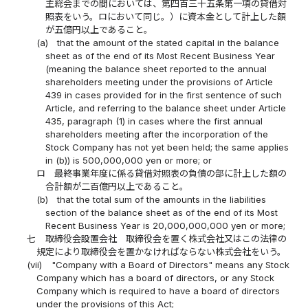
主総会までの間においては、第四百三十五条第一項の貸借対
照表をいう。ロにおいて同じ。）に資本金として計上した額
が五億円以上であること。
(a)
that the amount of the stated capital in the balance
sheet as of the end of its Most Recent Business Year
(meaning the balance sheet reported to the annual
shareholders meeting under the provisions of Article
439 in cases provided for in the first sentence of such
Article, and referring to the balance sheet under Article
435, paragraph (1) in cases where the first annual
shareholders meeting after the incorporation of the
Stock Company has not yet been held; the same applies
in (b)) is 500,000,000 yen or more; or
ロ
最終事業年度に係る貸借対照表の負債の部に計上した額の
合計額が二百億円以上であること。
(b)
that the total sum of the amounts in the liabilities
section of the balance sheet as of the end of its Most
Recent Business Year is 20,000,000,000 yen or more;
七
取締役会設置会社 取締役会を置く株式会社又はこの法律の
規定により取締役会を置かなければならない株式会社をいう。
(vii)
"Company with a Board of Directors" means any Stock
Company which has a board of directors, or any Stock
Company which is required to have a board of directors
under the provisions of this Act;