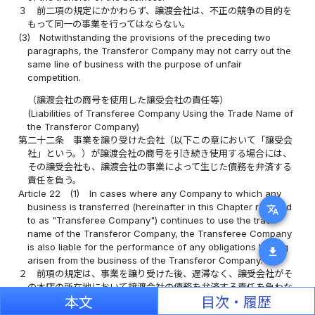
３
前二項の規定にかかわらず、譲渡会社は、不正の競争の目的を
もって同一の事業を行ってはならない。
(3)
Notwithstanding the provisions of the preceding two
paragraphs, the Transferor Company may not carry out the
same line of business with the purpose of unfair
competition.
（譲渡会社の商号を使用した譲受会社の責任等）
(Liabilities of Transferee Company Using the Trade Name of
the Transferor Company)
第二十二条
事業を譲り受けた会社（以下この章において「譲受会
社」という。）が譲渡会社の商号を引き続き使用する場合には、
その譲受会社も、譲渡会社の事業によって生じた債務を弁済する
責任を負う。
Article 22
(1)
In cases where any Company to which any
business is transferred (hereinafter in this Chapter referred
translate
to as "Transferee Company") continues to use the trade
name of the Transferor Company, the Transferee Company
is also liable for the performance of any obligations having
download
arisen from the business of the Transferor Company.
２
前項の規定は、事業を譲り受けた後、遅滞なく、譲受会社がそ
の本店の所在地において譲渡会社の債務を弁済する責任を負わな
本文
目次・履歴
い旨を登記した場合には、適用しない。事業を譲り受けた後、遅
滞なく、譲受会社及び譲渡会社から第三者に対しその旨の通知を