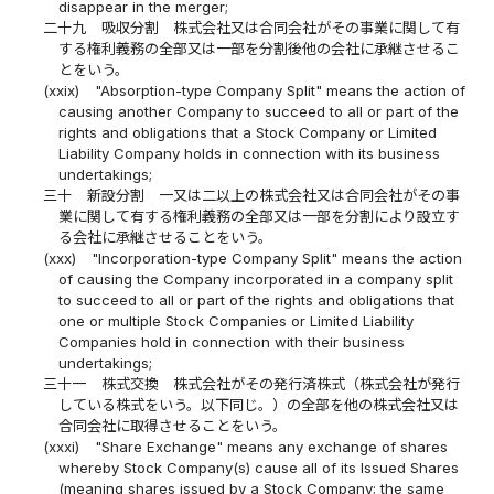
disappear in the merger;
二十九
吸収分割 株式会社又は合同会社がその事業に関して有
する権利義務の全部又は一部を分割後他の会社に承継させるこ
とをいう。
(xxix)
"Absorption-type Company Split" means the action of
causing another Company to succeed to all or part of the
rights and obligations that a Stock Company or Limited
Liability Company holds in connection with its business
undertakings;
三十
新設分割 一又は二以上の株式会社又は合同会社がその事
業に関して有する権利義務の全部又は一部を分割により設立す
る会社に承継させることをいう。
(xxx)
"Incorporation-type Company Split" means the action
of causing the Company incorporated in a company split
to succeed to all or part of the rights and obligations that
one or multiple Stock Companies or Limited Liability
Companies hold in connection with their business
undertakings;
三十一
株式交換 株式会社がその発行済株式（株式会社が発行
している株式をいう。以下同じ。）の全部を他の株式会社又は
合同会社に取得させることをいう。
(xxxi)
"Share Exchange" means any exchange of shares
whereby Stock Company(s) cause all of its Issued Shares
(meaning shares issued by a Stock Company; the same