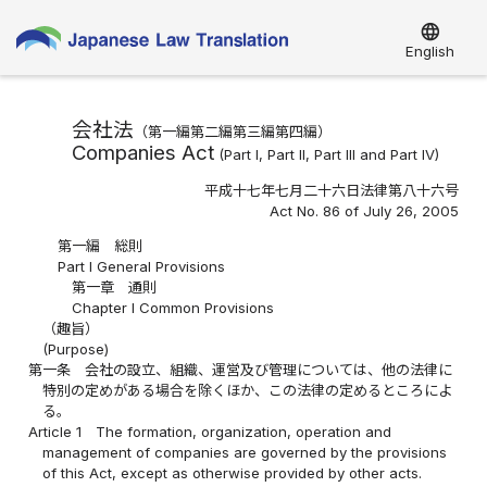
language
English
会社法
（第一編第二編第三編第四編）
Companies Act
(Part I, Part II, Part III and Part IV)
平成十七年七月二十六日法律第八十六号
Act No. 86 of July 26, 2005
第一編 総則
Part I General Provisions
第一章 通則
Chapter I Common Provisions
（趣旨）
(Purpose)
第一条
会社の設立、組織、運営及び管理については、他の法律に
特別の定めがある場合を除くほか、この法律の定めるところによ
る。
Article 1
The formation, organization, operation and
management of companies are governed by the provisions
of this Act, except as otherwise provided by other acts.