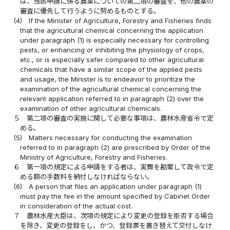
は、当該申請に係る農薬についての第二項の審査を、他の農薬の
審査に優先して行うように努めるものとする。
(4)
If the Minister of Agriculture, Forestry and Fisheries finds
that the agricultural chemical concerning the application
under paragraph (1) is especially necessary for controlling
pests, or enhancing or inhibiting the physiology of crops,
etc., or is especially safer compared to other agricultural
chemicals that have a similar scope of the applied pests
and usage, the Minister is to endeavor to prioritize the
examination of the agricultural chemical concerning the
relevant application referred to in paragraph (2) over the
examination of other agricultural chemicals.
５
第二項の審査の実施に関して必要な事項は、農林水産省令で定
める。
(5)
Matters necessary for conducting the examination
referred to in paragraph (2) are prescribed by Order of the
Ministry of Agriculture, Forestry and Fisheries.
６
第一項の規定による申請をする者は、実費を勘案して政令で定
める額の手数料を納付しなければならない。
(6)
A person that files an application under paragraph (1)
must pay the fee in the amount specified by Cabinet Order
in consideration of the actual cost.
７
農林水産大臣は、次項の規定により変更の登録を拒否する場合
を除き、変更の登録をし、かつ、登録票を書き替えて交付しなけ