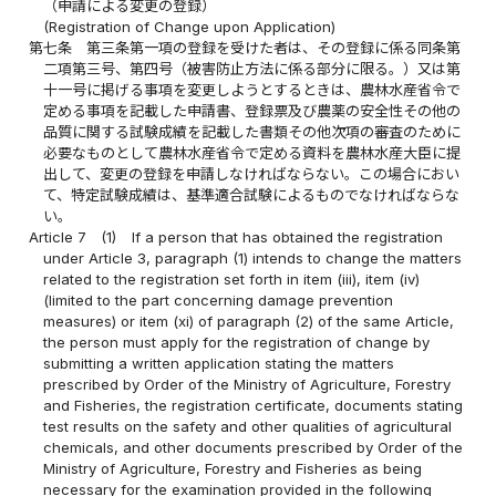
（申請による変更の登録）
(Registration of Change upon Application)
第七条
第三条第一項の登録を受けた者は、その登録に係る同条第
二項第三号、第四号（被害防止方法に係る部分に限る。）又は第
十一号に掲げる事項を変更しようとするときは、農林水産省令で
定める事項を記載した申請書、登録票及び農薬の安全性その他の
品質に関する試験成績を記載した書類その他次項の審査のために
必要なものとして農林水産省令で定める資料を農林水産大臣に提
出して、変更の登録を申請しなければならない。この場合におい
て、特定試験成績は、基準適合試験によるものでなければならな
い。
Article 7
(1)
If a person that has obtained the registration
under Article 3, paragraph (1) intends to change the matters
related to the registration set forth in item (iii), item (iv)
(limited to the part concerning damage prevention
measures) or item (xi) of paragraph (2) of the same Article,
the person must apply for the registration of change by
submitting a written application stating the matters
prescribed by Order of the Ministry of Agriculture, Forestry
and Fisheries, the registration certificate, documents stating
test results on the safety and other qualities of agricultural
chemicals, and other documents prescribed by Order of the
Ministry of Agriculture, Forestry and Fisheries as being
necessary for the examination provided in the following