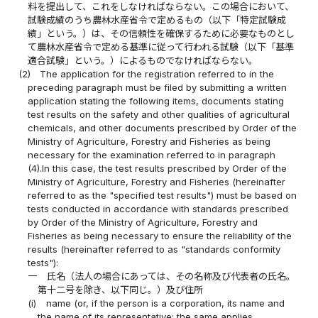
料を提出して、これをしなければならない。この場合において、
試験成績のうち農林水産省令で定めるもの（以下「特定試験成
績」という。）は、その信頼性を確保するために必要なものとし
て農林水産省令で定める基準に従って行われる試験（以下「基準
適合試験」という。）によるものでなければならない。
(2)
The application for the registration referred to in the
preceding paragraph must be filed by submitting a written
application stating the following items, documents stating
test results on the safety and other qualities of agricultural
chemicals, and other documents prescribed by Order of the
Ministry of Agriculture, Forestry and Fisheries as being
necessary for the examination referred to in paragraph
(4).In this case, the test results prescribed by Order of the
Ministry of Agriculture, Forestry and Fisheries (hereinafter
referred to as the "specified test results") must be based on
tests conducted in accordance with standards prescribed
by Order of the Ministry of Agriculture, Forestry and
Fisheries as being necessary to ensure the reliability of the
results (hereinafter referred to as "standards conformity
tests"):
一
氏名（法人の場合にあっては、その名称及び代表者の氏名。
第十二号を除き、以下同じ。）及び住所
(i)
name (or, if the person is a corporation, its name and
the name of its representative; the same applies