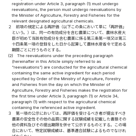
registration under Article 3, paragraph (1) must undergo
reevaluations, the person must undergo reevaluations by
the Minister of Agriculture, Forestry and Fisheries for the
relevant designated agricultural chemicals.
２
前項の規定による再評価（以下この条において単に「再評価」
という。）は、同一の有効成分を含む農薬について、農林水産大
臣が初めて当該有効成分を含む農薬に係る第三条第一項又は第三
十四条第一項の登録をした日から起算して農林水産省令で定める
期間ごとに行うものとする。
(2)
The reevaluations under the preceding paragraph
(hereinafter in this Article simply referred to as
"reevaluations") are conducted for the agricultural chemical
containing the same active ingredient for each period
specified by Order of the Ministry of Agriculture, Forestry
and Fisheries from the day on which the Minister of
Agriculture, Forestry and Fisheries makes the registration for
the first time under Article 3, paragraph (1) or Article 34,
paragraph (1) with respect to the agricultural chemical
containing the referenced active ingredient.
３
第一項の公示においては、再評価を受けるべき者が提出すべき
農薬の安全性その他の品質に関する試験成績を記載した書類その
他の資料及びその提出期限を併せて公示するものとする。この場
合において、特定試験成績は、基準適合試験によるものでなけれ