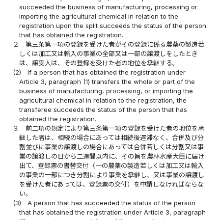
succeeded the business of manufacturing, processing or
importing the agricultural chemical in relation to the
registration upon the split succeeds the status of the person
that has obtained the registration.
２
第三条第一項の登録を受けた者がその登録に係る農薬の製造若
しくは加工又は輸入の事業の全部又は一部の譲渡しをしたとき
は、譲受人は、その登録を受けた者の地位を承継する。
(2)
If a person that has obtained the registration under
Article 3, paragraph (1) transfers the whole or part of the
business of manufacturing, processing, or importing the
agricultural chemical in relation to the registration, the
transferee succeeds the status of the person that has
obtained the registration.
３
前二項の規定により第三条第一項の登録を受けた者の地位を承
継した者は、相続の場合にあっては相続後遅滞なく、合併及び分
割並びに事業の譲渡しの場合にあっては合併若しくは分割又は事
業の譲渡しの日から二週間以内に、その旨を農林水産大臣に届け
出て、登録票の書替交付（一の農薬の製造若しくは加工又は輸入
の事業の一部につき分割により事業を承継し、又は事業の譲渡し
を受けた者にあっては、登録票の交付）を申請しなければならな
い。
(3)
A person that has succeeded the status of the person
that has obtained the registration under Article 3, paragraph