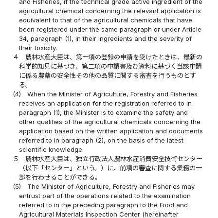
and Fisheries, if the technical grade active ingredient of the
agricultural chemical concerning the relevant application is
equivalent to that of the agricultural chemicals that have
been registered under the same paragraph or under Article
34, paragraph (1), in their ingredients and the severity of
their toxicity.
４
農林水産大臣は、第一項の登録の申請を受けたときは、最新の
科学的知見に基づき、第二項の申請書及び資料に基づく当該申請
に係る農薬の安全性その他の品質に関する審査を行うものとす
る。
(4)
When the Minister of Agriculture, Forestry and Fisheries
receives an application for the registration referred to in
paragraph (1), the Minister is to examine the safety and
other qualities of the agricultural chemicals concerning the
application based on the written application and documents
referred to in paragraph (2), on the basis of the latest
scientific knowledge.
５
農林水産大臣は、独立行政法人農林水産消費安全技術センター
（以下「センター」という。）に、前項の審査に関する業務の一
部を行わせることができる。
(5)
The Minister of Agriculture, Forestry and Fisheries may
entrust part of the operations related to the examination
referred to in the preceding paragraph to the Food and
Agricultural Materials Inspection Center (hereinafter