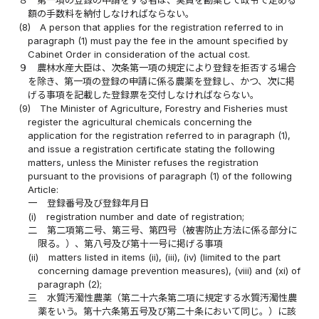
８
第一項の登録の申請をする者は、実費を勘案して政令で定める
額の手数料を納付しなければならない。
(8)
A person that applies for the registration referred to in
paragraph (1) must pay the fee in the amount specified by
Cabinet Order in consideration of the actual cost.
９
農林水産大臣は、次条第一項の規定により登録を拒否する場合
を除き、第一項の登録の申請に係る農薬を登録し、かつ、次に掲
げる事項を記載した登録票を交付しなければならない。
(9)
The Minister of Agriculture, Forestry and Fisheries must
register the agricultural chemicals concerning the
application for the registration referred to in paragraph (1),
and issue a registration certificate stating the following
matters, unless the Minister refuses the registration
pursuant to the provisions of paragraph (1) of the following
Article:
一
登録番号及び登録年月日
(i)
registration number and date of registration;
二
第二項第二号、第三号、第四号（被害防止方法に係る部分に
限る。）、第八号及び第十一号に掲げる事項
(ii)
matters listed in items (ii), (iii), (iv) (limited to the part
concerning damage prevention measures), (viii) and (xi) of
paragraph (2);
三
水質汚濁性農薬（第二十六条第二項に規定する水質汚濁性農
薬をいう。第十六条第五号及び第二十条において同じ。）に該