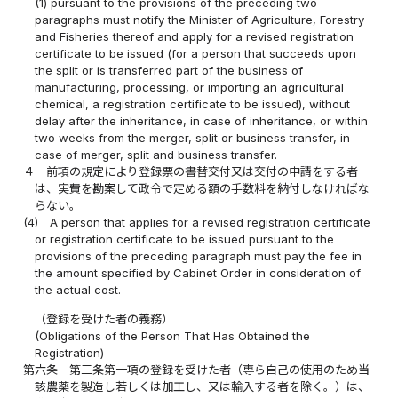
(1) pursuant to the provisions of the preceding two
paragraphs must notify the Minister of Agriculture, Forestry
and Fisheries thereof and apply for a revised registration
certificate to be issued (for a person that succeeds upon
the split or is transferred part of the business of
manufacturing, processing, or importing an agricultural
chemical, a registration certificate to be issued), without
delay after the inheritance, in case of inheritance, or within
two weeks from the merger, split or business transfer, in
case of merger, split and business transfer.
４
前項の規定により登録票の書替交付又は交付の申請をする者
は、実費を勘案して政令で定める額の手数料を納付しなければな
らない。
(4)
A person that applies for a revised registration certificate
or registration certificate to be issued pursuant to the
provisions of the preceding paragraph must pay the fee in
the amount specified by Cabinet Order in consideration of
the actual cost.
（登録を受けた者の義務）
(Obligations of the Person That Has Obtained the
Registration)
第六条
第三条第一項の登録を受けた者（専ら自己の使用のため当
該農薬を製造し若しくは加工し、又は輸入する者を除く。）は、