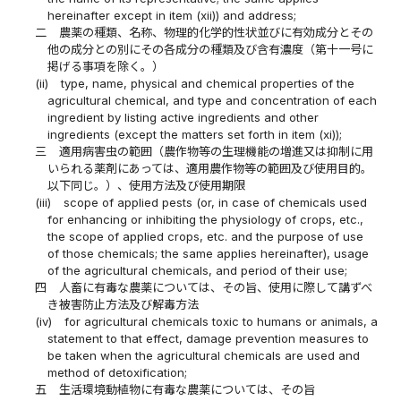
hereinafter except in item (xii)) and address;
二
農薬の種類、名称、物理的化学的性状並びに有効成分とその
他の成分との別にその各成分の種類及び含有濃度（第十一号に
掲げる事項を除く。）
(ii)
type, name, physical and chemical properties of the
agricultural chemical, and type and concentration of each
ingredient by listing active ingredients and other
ingredients (except the matters set forth in item (xi));
三
適用病害虫の範囲（農作物等の生理機能の増進又は抑制に用
いられる薬剤にあっては、適用農作物等の範囲及び使用目的。
以下同じ。）、使用方法及び使用期限
(iii)
scope of applied pests (or, in case of chemicals used
for enhancing or inhibiting the physiology of crops, etc.,
the scope of applied crops, etc. and the purpose of use
of those chemicals; the same applies hereinafter), usage
of the agricultural chemicals, and period of their use;
四
人畜に有毒な農薬については、その旨、使用に際して講ずべ
き被害防止方法及び解毒方法
(iv)
for agricultural chemicals toxic to humans or animals, a
statement to that effect, damage prevention measures to
be taken when the agricultural chemicals are used and
method of detoxification;
五
生活環境動植物に有毒な農薬については、その旨