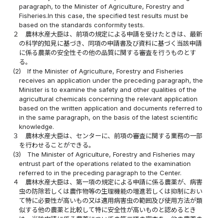
paragraph, to the Minister of Agriculture, Forestry and
Fisheries.In this case, the specified test results must be
based on the standards conformity tests.
２
農林水産大臣は、前項の規定による申請を受けたときは、最新
の科学的知見に基づき、同項の申請書及び資料に基づく当該申請
に係る農薬の安全性その他の品質に関する審査を行うものとす
る。
(2)
If the Minister of Agriculture, Forestry and Fisheries
receives an application under the preceding paragraph, the
Minister is to examine the safety and other qualities of the
agricultural chemicals concerning the relevant application
based on the written application and documents referred to
in the same paragraph, on the basis of the latest scientific
knowledge.
３
農林水産大臣は、センターに、前項の審査に関する業務の一部
を行わせることができる。
(3)
The Minister of Agriculture, Forestry and Fisheries may
entrust part of the operations related to the examination
referred to in the preceding paragraph to the Center.
４
農林水産大臣は、第一項の規定による申請に係る農薬が、病害
虫の防除若しくは農作物等の生理機能の増進若しくは抑制におい
て特に必要性が高いもの又は適用病害虫の範囲及び使用方法が類
似する他の農薬と比較して特に安全性が高いものと認めるとき