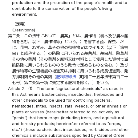
production and the protection of the people's health and to
contribute to the conservation of the people's living
environment.
（定義）
(Definitions)
第二条
この法律において「農薬」とは、農作物（樹木及び農林産
物を含む。以下「農作物等」という。）を害する菌、線虫、だ
に、昆虫、ねずみ、草その他の動植物又はウイルス（以下「病害
虫」と総称する。）の防除に用いられる殺菌剤、殺虫剤、除草剤
その他の薬剤（その薬剤を原料又は材料として使用した資材で当
該防除に用いられるもののうち政令で定めるものを含む。）及び
農作物等の生理機能の増進又は抑制に用いられる成長促進剤、発
芽抑制剤その他の薬剤（
肥料取締法
（昭和二十五年法律第百二十
七号）第二条第一項に規定する肥料を除く。）をいう。
Article 2
(1)
The term "agricultural chemicals" as used in
this Act means bactericides, insecticides, herbicides and
other chemicals to be used for controlling bacteria,
nematodes, mites, insects, rats, weeds, or other animals or
plants or viruses (hereinafter referred to collectively as
"pests") that harm crops (including trees, and agricultural
and forestry products; hereinafter referred to as "crops,
etc.") (those bactericides, insecticides, herbicides and other
chemicals include substances specified by Cabinet Order