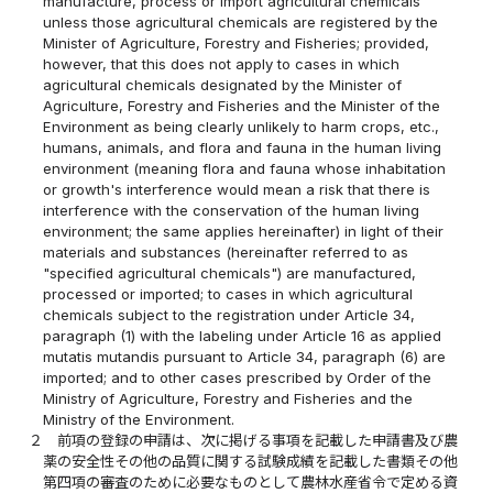
manufacture, process or import agricultural chemicals
unless those agricultural chemicals are registered by the
Minister of Agriculture, Forestry and Fisheries; provided,
however, that this does not apply to cases in which
agricultural chemicals designated by the Minister of
Agriculture, Forestry and Fisheries and the Minister of the
Environment as being clearly unlikely to harm crops, etc.,
humans, animals, and flora and fauna in the human living
environment (meaning flora and fauna whose inhabitation
or growth's interference would mean a risk that there is
interference with the conservation of the human living
environment; the same applies hereinafter) in light of their
materials and substances (hereinafter referred to as
"specified agricultural chemicals") are manufactured,
processed or imported; to cases in which agricultural
chemicals subject to the registration under Article 34,
paragraph (1) with the labeling under Article 16 as applied
mutatis mutandis pursuant to Article 34, paragraph (6) are
imported; and to other cases prescribed by Order of the
Ministry of Agriculture, Forestry and Fisheries and the
Ministry of the Environment.
２
前項の登録の申請は、次に掲げる事項を記載した申請書及び農
薬の安全性その他の品質に関する試験成績を記載した書類その他
第四項の審査のために必要なものとして農林水産省令で定める資