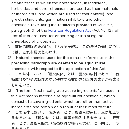
among those in which the bactericides, insecticides,
herbicides and other chemicals are used as their materials
or ingredients, and which are used for that control), and
growth stimulants, germination inhibitors and other
chemicals (excluding the fertilizers provided in Article 2,
paragraph (1) of the
Fertilizer Regulation Act
(Act No. 127 of
1950)) that are used for enhancing or inhibiting the
physiology of crops, etc.
２
前項の防除のために利用される天敵は、この法律の適用につい
ては、これを農薬とみなす。
(2)
Natural enemies used for the control referred to in the
preceding paragraph are deemed to be agricultural
chemicals with respect to the application of this Act.
３
この法律において「農薬原体」とは、農薬の原料であって、有
効成分及びその製造の結果残存する有効成分以外の成分から成る
ものをいう。
(3)
The term "technical grade active ingredients" as used in
this Act means materials of agricultural chemicals, which
consist of active ingredients which are other than active
ingredients and remain as a result of their manufacture.
４
この法律において「製造者」とは、農薬を製造し、又は加工す
る者をいい、「輸入者」とは、農薬を輸入する者をいい、「販売
者」とは、農薬を販売（販売以外の授与を含む。以下同じ。）す
る者をいう。