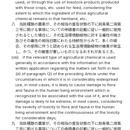
used, or through the use of livestock products produced
with those crops, etc. used for feed, considering the
extent to which the ingredient of those agricultural
chemical remains in that farmland, etc.;
八
当該種類の農薬が、その相当の普及状態の下に前条第二項第
三号に掲げる事項についての申請書の記載に従い一般的に使用
されるとした場合に、その生活環境動植物に対する毒性の強さ
及びその毒性の相当日数にわたる持続性からみて、多くの場
合、その使用に伴うと認められる生活環境動植物の被害が発生
し、かつ、その被害が著しいものとなるおそれがあるとき。
(viii)
if the relevant type of agricultural chemical is used
generally in accordance with the information on the
written application regarding the matters set forth in item
(iii) of paragraph (2) of the preceding Article under the
circumstances in which it is in considerably widespread
use, in most cases, it is likely to cause damage to flora
and fauna in the human living environment which is
recognized to be associated with the use of it, and the
damage is likely to be extreme, in most cases, considering
the severity of toxicity to flora and fauna in the human
living environment and the continuousness of the toxicity
for considerable days;
九
当該種類の農薬が、その相当の普及状態の下に前条第二項第
三号に掲げる事項についての申請書の記載に従い一般的に使用