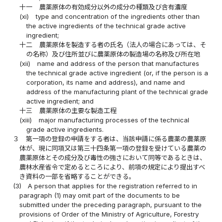
十一
農薬原体の有効成分以外の成分の種類及び含有濃度
(xi)
type and concentration of the ingredients other than
the active ingredients of the technical grade active
ingredient;
十二
農薬原体を製造する者の氏名（法人の場合にあっては、そ
の名称）及び住所並びに農薬原体の製造場の名称及び所在地
(xii)
name and address of the person that manufactures
the technical grade active ingredient (or, if the person is a
corporation, its name and address), and name and
address of the manufacturing plant of the technical grade
active ingredient; and
十三
農薬原体の主要な製造工程
(xiii)
major manufacturing processes of the technical
grade active ingredients.
３
第一項の登録の申請をする者は、当該申請に係る農薬の農薬原
体が、現に同項又は第三十四条第一項の登録を受けている農薬の
農薬原体とその成分及び毒性の強さにおいて同等であるときは、
農林水産省令で定めるところにより、前項の規定により提出すべ
き資料の一部を省略することができる。
(3)
A person that applies for the registration referred to in
paragraph (1) may omit part of the documents to be
submitted under the preceding paragraph, pursuant to the
provisions of Order of the Ministry of Agriculture, Forestry