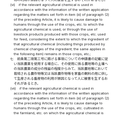
(vi)
if the relevant agricultural chemical is used in
accordance with the information of the written application
regarding the matters set forth in item (iii) of paragraph (2)
of the preceding Article, it is likely to cause damage to
humans through the use of the crops, etc. to which the
agricultural chemical is used, or through the use of
livestock products produced with those crops, etc. used
for feed, considering the extent to which the ingredient of
that agricultural chemical (including things produced by
chemical changes of the ingredient; the same applies in
the following item) remains in those crops, etc.;
七
前条第二項第三号に掲げる事項についての申請書の記載に従
い当該農薬を使用する場合に、その使用に係る農地等の土壌へ
の当該農薬の成分の残留の程度からみて、当該農地等において
栽培される農作物等又は当該農作物等を家畜の飼料の用に供し
て生産される畜産物の利用が原因となって人に被害を生ずるお
それがあるとき。
(vii)
if the relevant agricultural chemical is used in
accordance with the information of the written application
regarding the matters set forth in item (iii) of paragraph (2)
of the preceding Article, it is likely to cause damage to
humans through the use of the crops, etc. cultivated in
the farmland, etc. on which the agricultural chemical is