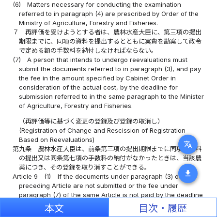
(6)
Matters necessary for conducting the examination
referred to in paragraph (4) are prescribed by Order of the
Ministry of Agriculture, Forestry and Fisheries.
７
再評価を受けようとする者は、農林水産大臣に、第三項の提出
期限までに、同項の資料を提出するとともに実費を勘案して政令
で定める額の手数料を納付しなければならない。
(7)
A person that intends to undergo reevaluations must
submit the documents referred to in paragraph (3), and pay
the fee in the amount specified by Cabinet Order in
consideration of the actual cost, by the deadline for
submission referred to in the same paragraph to the Minister
of Agriculture, Forestry and Fisheries.
（再評価等に基づく変更の登録及び登録の取消し）
(Registration of Change and Rescission of Registration
Based on Reevaluations)
translate
第九条
農林水産大臣は、前条第三項の提出期限までに同項の資料
の提出又は同条第七項の手数料の納付がなかったときは、当該農
薬につき、その登録を取り消すことができる。
download
Article 9
(1)
If the documents under paragraph (3) of the
preceding Article are not submitted or the fee under
paragraph (7) of the same Article is not paid by the deadline
specified in paragraph (3) of the same Article, the Minister
本文
目次・履歴
of Agriculture, Forestry and Fisheries may revoke the