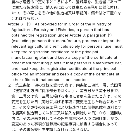
農林水産省令で定めるところにより、登録票を、製造者にあって
は主たる製造場に、輸入者にあっては主たる事務所に備え付け、
かつ、その写しをその他の製造場又は事務所に備え付けて置かな
ければならない。
Article 6
(1)
As provided for in Order of the Ministry of
Agriculture, Forestry and Fisheries, a person that has
obtained the registration under Article 3, paragraph (1)
(excluding persons that manufacture, process or import the
relevant agricultural chemicals solely for personal use) must
keep the registration certificate at the principal
manufacturing plant and keep a copy of the certificate at
other manufacturing plants if that person is a manufacturer,
and must keep the registration certificate at the principal
office for an importer and keep a copy of the certificate at
other offices if that person is an importer.
２
第三条第一項の登録を受けた者は、同条第二項第一号、第四号
（被害防止方法に係る部分を除く。）、第五号から第十号まで、
第十二号又は第十三号に掲げる事項に変更を生じたときは、その
変更を生じた日（同号に掲げる事項に変更を生じた場合にあって
は、その変更後の製造工程により製造された農薬原体を原料とす
る農薬の製造若しくは加工又は輸入を開始した日）から二週間以
内に、その理由を付してその旨を農林水産大臣に届け出、かつ、
変更のあった事項が登録票の記載事項に該当する場合にあって
は、その書替交付を申請しなければならない。