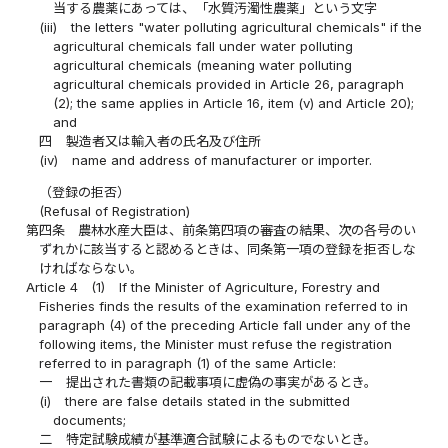
当する農薬にあっては、「水質汚濁性農薬」という文字
(iii)
the letters "water polluting agricultural chemicals" if the
agricultural chemicals fall under water polluting
agricultural chemicals (meaning water polluting
agricultural chemicals provided in Article 26, paragraph
(2); the same applies in Article 16, item (v) and Article 20);
and
四
製造者又は輸入者の氏名及び住所
(iv)
name and address of manufacturer or importer.
（登録の拒否）
(Refusal of Registration)
第四条
農林水産大臣は、前条第四項の審査の結果、次の各号のい
ずれかに該当すると認めるときは、同条第一項の登録を拒否しな
ければならない。
Article 4
(1)
If the Minister of Agriculture, Forestry and
Fisheries finds the results of the examination referred to in
paragraph (4) of the preceding Article fall under any of the
following items, the Minister must refuse the registration
referred to in paragraph (1) of the same Article:
一
提出された書類の記載事項に虚偽の事実があるとき。
(i)
there are false details stated in the submitted
documents;
二
特定試験成績が基準適合試験によるものでないとき。