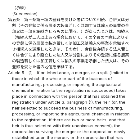
（承継）
(Succession)
第五条
第三条第一項の登録を受けた者について相続、合併又は分
割（その登録に係る農薬の製造若しくは加工又は輸入の事業の全
部又は一部を承継させるものに限る。）があったときは、相続人
（相続人が二人以上ある場合において、その全員の同意によりそ
の登録に係る農薬の製造若しくは加工又は輸入の事業を承継すべ
き相続人を選定したときは、その者）、合併後存続する法人若し
くは合併により設立した法人又は分割によりその登録に係る農薬
の製造若しくは加工若しくは輸入の事業を承継した法人は、その
登録を受けた者の地位を承継する。
Article 5
(1)
If an inheritance, a merger, or a split (limited to
those in which the whole or part of the business of
manufacturing, processing, or importing the agricultural
chemical in relation to the registration is succeeded) takes
place in connection with the person that has obtained the
registration under Article 3, paragraph (1), the heir (or, the
heir selected to succeed the business of manufacturing,
processing, or importing the agricultural chemical in relation
to the registration, if there are two or more heirs, and that
heir is thus selected with their unanimous consent), the
corporation surviving the merger or the corporation newly
established upon the merger, or the corporation that has