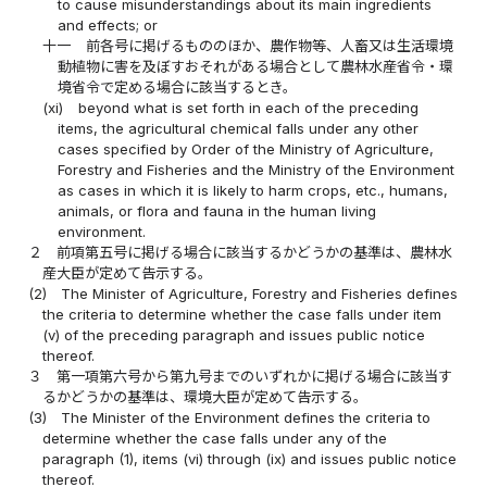
to cause misunderstandings about its main ingredients
and effects; or
十一
前各号に掲げるもののほか、農作物等、人畜又は生活環境
動植物に害を及ぼすおそれがある場合として農林水産省令・環
境省令で定める場合に該当するとき。
(xi)
beyond what is set forth in each of the preceding
items, the agricultural chemical falls under any other
cases specified by Order of the Ministry of Agriculture,
Forestry and Fisheries and the Ministry of the Environment
as cases in which it is likely to harm crops, etc., humans,
animals, or flora and fauna in the human living
environment.
２
前項第五号に掲げる場合に該当するかどうかの基準は、農林水
産大臣が定めて告示する。
(2)
The Minister of Agriculture, Forestry and Fisheries defines
the criteria to determine whether the case falls under item
(v) of the preceding paragraph and issues public notice
thereof.
３
第一項第六号から第九号までのいずれかに掲げる場合に該当す
るかどうかの基準は、環境大臣が定めて告示する。
(3)
The Minister of the Environment defines the criteria to
determine whether the case falls under any of the
paragraph (1), items (vi) through (ix) and issues public notice
thereof.