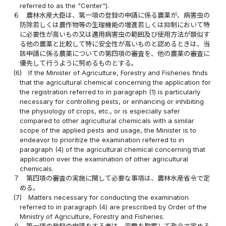
referred to as the "Center").
６
農林水産大臣は、第一項の登録の申請に係る農薬が、病害虫の
防除若しくは農作物等の生理機能の増進若しくは抑制において特
に必要性が高いもの又は適用病害虫の範囲及び使用方法が類似す
る他の農薬と比較して特に安全性が高いものと認めるときは、当
該申請に係る農薬についての第四項の審査を、他の農薬の審査に
優先して行うように努めるものとする。
(6)
If the Minister of Agriculture, Forestry and Fisheries finds
that the agricultural chemical concerning the application for
the registration referred to in paragraph (1) is particularly
necessary for controlling pests, or enhancing or inhibiting
the physiology of crops, etc., or is especially safer
compared to other agricultural chemicals with a similar
scope of the applied pests and usage, the Minister is to
endeavor to prioritize the examination referred to in
paragraph (4) of the agricultural chemical concerning that
application over the examination of other agricultural
chemicals.
７
第四項の審査の実施に関して必要な事項は、農林水産省令で定
める。
(7)
Matters necessary for conducting the examination
referred to in paragraph (4) are prescribed by Order of the
Ministry of Agriculture, Forestry and Fisheries.