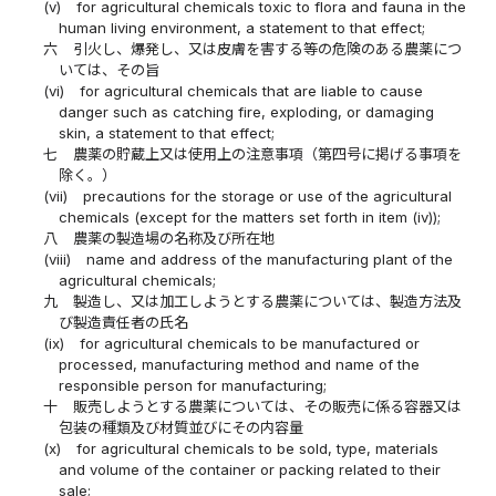
(v)
for agricultural chemicals toxic to flora and fauna in the
human living environment, a statement to that effect;
六
引火し、爆発し、又は皮膚を害する等の危険のある農薬につ
いては、その旨
(vi)
for agricultural chemicals that are liable to cause
danger such as catching fire, exploding, or damaging
skin, a statement to that effect;
七
農薬の貯蔵上又は使用上の注意事項（第四号に掲げる事項を
除く。）
(vii)
precautions for the storage or use of the agricultural
chemicals (except for the matters set forth in item (iv));
八
農薬の製造場の名称及び所在地
(viii)
name and address of the manufacturing plant of the
agricultural chemicals;
九
製造し、又は加工しようとする農薬については、製造方法及
び製造責任者の氏名
(ix)
for agricultural chemicals to be manufactured or
processed, manufacturing method and name of the
responsible person for manufacturing;
十
販売しようとする農薬については、その販売に係る容器又は
包装の種類及び材質並びにその内容量
(x)
for agricultural chemicals to be sold, type, materials
and volume of the container or packing related to their
sale;