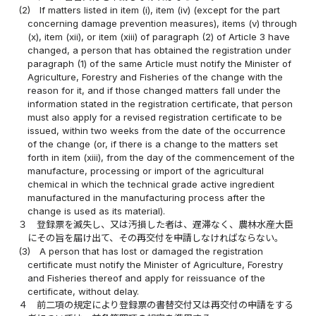
(2)
If matters listed in item (i), item (iv) (except for the part
concerning damage prevention measures), items (v) through
(x), item (xii), or item (xiii) of paragraph (2) of Article 3 have
changed, a person that has obtained the registration under
paragraph (1) of the same Article must notify the Minister of
Agriculture, Forestry and Fisheries of the change with the
reason for it, and if those changed matters fall under the
information stated in the registration certificate, that person
must also apply for a revised registration certificate to be
issued, within two weeks from the date of the occurrence
of the change (or, if there is a change to the matters set
forth in item (xiii), from the day of the commencement of the
manufacture, processing or import of the agricultural
chemical in which the technical grade active ingredient
manufactured in the manufacturing process after the
change is used as its material).
３
登録票を滅失し、又は汚損した者は、遅滞なく、農林水産大臣
にその旨を届け出て、その再交付を申請しなければならない。
(3)
A person that has lost or damaged the registration
certificate must notify the Minister of Agriculture, Forestry
and Fisheries thereof and apply for reissuance of the
certificate, without delay.
４
前二項の規定により登録票の書替交付又は再交付の申請をする