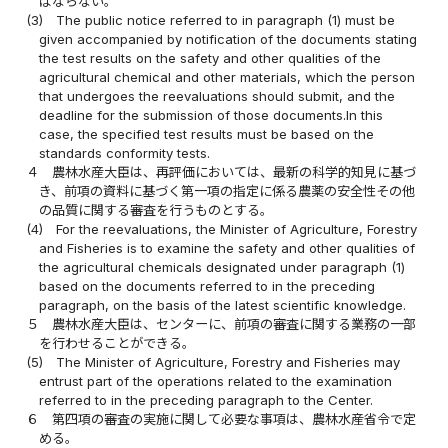
ばならない。
(3)
The public notice referred to in paragraph (1) must be
given accompanied by notification of the documents stating
the test results on the safety and other qualities of the
agricultural chemical and other materials, which the person
that undergoes the reevaluations should submit, and the
deadline for the submission of those documents.In this
case, the specified test results must be based on the
standards conformity tests.
４
農林水産大臣は、再評価においては、最新の科学的知見に基づ
き、前項の資料に基づく第一項の指定に係る農薬の安全性その他
の品質に関する審査を行うものとする。
(4)
For the reevaluations, the Minister of Agriculture, Forestry
and Fisheries is to examine the safety and other qualities of
the agricultural chemicals designated under paragraph (1)
based on the documents referred to in the preceding
paragraph, on the basis of the latest scientific knowledge.
５
農林水産大臣は、センターに、前項の審査に関する業務の一部
を行わせることができる。
(5)
The Minister of Agriculture, Forestry and Fisheries may
entrust part of the operations related to the examination
referred to in the preceding paragraph to the Center.
６
第四項の審査の実施に関して必要な事項は、農林水産省令で定
める。