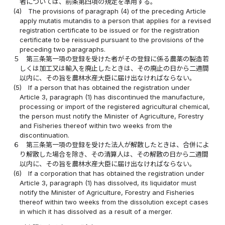
者については、前条第四項の規定を準用する。
(4)
The provisions of paragraph (4) of the preceding Article
apply mutatis mutandis to a person that applies for a revised
registration certificate to be issued or for the registration
certificate to be reissued pursuant to the provisions of the
preceding two paragraphs.
５
第三条第一項の登録を受けた者がその登録に係る農薬の製造若
しくは加工又は輸入を廃止したときは、その廃止の日から二週間
以内に、その旨を農林水産大臣に届け出なければならない。
(5)
If a person that has obtained the registration under
Article 3, paragraph (1) has discontinued the manufacture,
processing or import of the registered agricultural chemical,
the person must notify the Minister of Agriculture, Forestry
and Fisheries thereof within two weeks from the
discontinuation.
６
第三条第一項の登録を受けた法人が解散したときは、合併によ
り解散した場合を除き、その清算人は、その解散の日から二週間
以内に、その旨を農林水産大臣に届け出なければならない。
(6)
If a corporation that has obtained the registration under
Article 3, paragraph (1) has dissolved, its liquidator must
notify the Minister of Agriculture, Forestry and Fisheries
thereof within two weeks from the dissolution except cases
in which it has dissolved as a result of a merger.