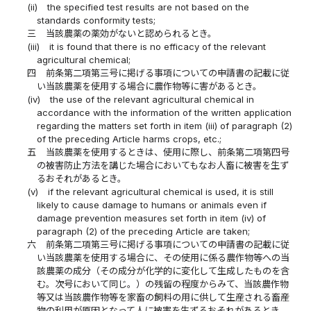
(ii)
the specified test results are not based on the
standards conformity tests;
三
当該農薬の薬効がないと認められるとき。
(iii)
it is found that there is no efficacy of the relevant
agricultural chemical;
四
前条第二項第三号に掲げる事項についての申請書の記載に従
い当該農薬を使用する場合に農作物等に害があるとき。
(iv)
the use of the relevant agricultural chemical in
accordance with the information of the written application
regarding the matters set forth in item (iii) of paragraph (2)
of the preceding Article harms crops, etc.;
五
当該農薬を使用するときは、使用に際し、前条第二項第四号
の被害防止方法を講じた場合においてもなお人畜に被害を生ず
るおそれがあるとき。
(v)
if the relevant agricultural chemical is used, it is still
likely to cause damage to humans or animals even if
damage prevention measures set forth in item (iv) of
paragraph (2) of the preceding Article are taken;
六
前条第二項第三号に掲げる事項についての申請書の記載に従
い当該農薬を使用する場合に、その使用に係る農作物等への当
該農薬の成分（その成分が化学的に変化して生成したものを含
む。次号において同じ。）の残留の程度からみて、当該農作物
等又は当該農作物等を家畜の飼料の用に供して生産される畜産
物の利用が原因となって人に被害を生ずるおそれがあるとき。