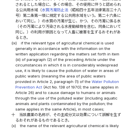
されるとした場合に、多くの場合、その使用に伴うと認められ
る公共用水域（
水質汚濁防止法
（昭和四十五年法律第百三十八
号）第二条第一項に規定する公共用水域をいう。第二十六条に
おいて同じ。）の水質の汚濁が生じ、かつ、その汚濁に係る水
（その汚濁により汚染される水産動植物を含む。同条において
同じ。）の利用が原因となって人畜に被害を生ずるおそれがあ
るとき。
(ix)
if the relevant type of agricultural chemical is used
generally in accordance with the information on the
written application regarding the matters set forth in item
(iii) of paragraph (2) of the preceding Article under the
circumstances in which it is in considerably widespread
use, it is likely to cause the pollution of water in areas of
public waters (meaning the area of public waters
provided in Article 2, paragraph (1) of the
Water Pollution
Prevention Act
(Act No. 138 of 1970); the same applies in
Article 26) and to cause damage to humans or animals
through the use of the polluted water (including aquatic
animals and plants contaminated by the pollution; the
same applies in the same Article), in most cases;
十
当該農薬の名称が、その主成分又は効果について誤解を生ず
るおそれがあるものであるとき。
(x)
the name of the relevant agricultural chemical is likely