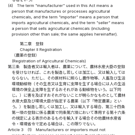
(4)
The term "manufacturer" used in this Act means a
person that manufactures or processes agricultural
chemicals, and the term "importer" means a person that
imports agricultural chemicals, and the term "seller" means
a person that sells agricultural chemicals (including
provision other than sale; the same applies hereinafter).
第二章 登録
Chapter II Registration
（農薬の登録）
(Registration of Agricultural Chemicals)
第三条
製造者又は輸入者は、農薬について、農林水産大臣の登録
を受けなければ、これを製造し若しくは加工し、又は輸入しては
ならない。ただし、その原材料に照らし農作物等、人畜及び生活
環境動植物（その生息又は生育に支障を生ずる場合には人の生活
環境の保全上支障を生ずるおそれがある動植物をいう。以下同
じ。）に害を及ぼすおそれがないことが明らかなものとして農林
水産大臣及び環境大臣が指定する農薬（以下「特定農薬」とい
う。）を製造し若しくは加工し、又は輸入する場合、第三十四条
第一項の登録に係る農薬で同条第六項において準用する第十六条
の規定による表示のあるものを輸入する場合その他農林水産省
令・環境省令で定める場合は、この限りでない。
Article 3
(1)
Manufacturers or importers must not