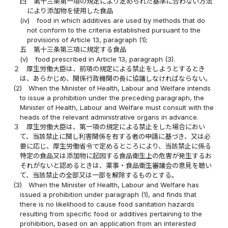
四
第十三条第一項の規定により定められた基準に合わない方法
により添加物を使用した食品
(iv)
food in which additives are used by methods that do
not conform to the criteria established pursuant to the
provisions of Article 13, paragraph (1);
五
第十三条第三項に規定する食品
(v)
food prescribed in Article 13, paragraph (3).
２
厚生労働大臣は、前項の規定による禁止をしようとするとき
は、あらかじめ、関係行政機関の長に協議しなければならない。
(2)
When the Minister of Health, Labour and Welfare intends
to issue a prohibition under the preceding paragraph, the
Minister of Health, Labour and Welfare must consult with the
heads of the relevant administrative organs in advance.
３
厚生労働大臣は、第一項の規定による禁止をした場合におい
て、当該禁止に関し利害関係を有する者の申請に基づき、又は必
要に応じ、厚生労働省令で定めるところにより、当該禁止に係る
特定の食品又は添加物に起因する食品衛生上の危害が発生するお
それがないと認めるときは、薬事・食品衛生審議会の意見を聴い
て、当該禁止の全部又は一部を解除するものとする。
(3)
When the Minister of Health, Labour and Welfare has
issued a prohibition under paragraph (1), and finds that
there is no likelihood to cause food sanitation hazards
resulting from specific food or additives pertaining to the
prohibition, based on an application from an interested