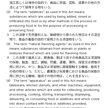
加工若しくは保存の目的で、食品に添加、混和、浸潤その他の方
法によつて使用する物をいう。
(2)
The term "additives" as used in this Act means
substances which are used by being added, mixed or
infiltrated into food or by other methods in the process of
producing food or for the purpose of processing or
preserving food.
３
この法律で天然香料とは、動植物から得られた物又はその混合
物で、食品の着香の目的で使用される添加物をいう。
(3)
The term "natural flavoring agents" as used in this Act
means substances obtained from animals or plants or
mixtures thereof which are used for flavoring food.
４
この法律で器具とは、飲食器、割ぽう具その他食品又は添加物
の採取、製造、加工、調理、貯蔵、運搬、陳列、授受又は摂取の
用に供され、かつ、食品又は添加物に直接接触する機械、器具そ
の他の物をいう。ただし、農業及び水産業における食品の採取の
用に供される機械、器具その他の物は、これを含まない。
(4)
The term "apparatus" as used in this Act means
tableware, kitchen utensils, and other machines, equipment,
and other articles which are used for collecting, producing,
processing, cooking, storing, transporting, displaying,
delivering, or consuming food or additives and which come
into direct contact with food or additives; provided,