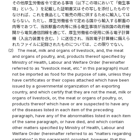
その他厚生労働省令で定める事項（以下この項において「衛生事
項」という。）を記載した証明書又はその写しを添付したもので
なければ、これを食品として販売の用に供するために輸入しては
ならない。ただし、厚生労働省令で定める国から輸入する獣畜の
肉等であつて、当該獣畜の肉等に係る衛生事項が当該国の政府機
関から電気通信回線を通じて、厚生労働省の使用に係る電子計算
機（入出力装置を含む。）に送信され、当該電子計算機に備えら
れたファイルに記録されたものについては、この限りでない。
(2)
The meat, milk and organs of livestock, and, the meat
and organs of poultry, and, products thereof specified by
Ministry of Health, Labour and Welfare Order (hereinafter
referred to as "livestock meat, etc." in this paragraph) must
not be imported as food for the purpose of sale, unless they
have certificates or their copies attached which have been
issued by a governmental organization of an exporting
country, and which certify that they are not the meat, milk or
organs of livestock, or, the meat or organs of poultry, or,
products thereof which have or are suspected to have any
of the diseases listed in each item of the preceding
paragraph, have any of the abnormalities listed in each item
of the same paragraph, or have died, and which contain
other matters specified by Ministry of Health, Labour and
Welfare Order (hereinafter referred to as "matters regarding
sanitation" in this paragraph); provided, however, that this