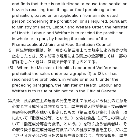
and finds that there is no likelihood to cause food sanitation
hazards resulting from things or food pertaining to the
prohibition, based on an application from an interested
person concerning the prohibition, or as required, pursuant
to Ministry of Health, Labour and Welfare Order, the Minister
of Health, Labour and Welfare is to rescind the prohibition,
in whole or in part, by hearing the opinions of the
Pharmaceutical Affairs and Food Sanitation Council.
５
厚生労働大臣は、第一項から第三項までの規定による販売の禁
止をしたとき、又は前項の規定による禁止の全部若しくは一部の
解除をしたときは、官報で告示するものとする。
(5)
When the Minister of Health, Labour and Welfare has
prohibited the sales under paragraphs (1) to (3), or has
rescinded the prohibition, in whole or in part, under the
preceding paragraph, the Minister of Health, Labour and
Welfare is to issue public notice in the Official Gazette.
第八条
食品衛生上の危害の発生を防止する見地から特別の注意を
必要とする成分又は物であつて、厚生労働大臣が薬事・食品衛生
審議会の意見を聴いて指定したもの（第三項及び第七十条第一項
において「指定成分等」という。）を含む食品（以下この項にお
いて「指定成分等含有食品」という。）を取り扱う営業者は、そ
の取り扱う指定成分等含有食品が人の健康に被害を生じ、又は生
じさせるおそれがある旨の情報を得た場合は、当該情報を、厚生