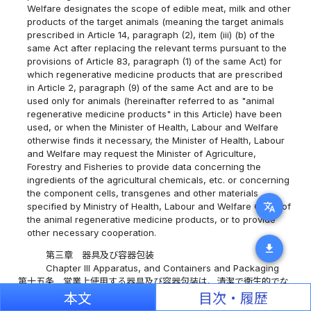
Welfare designates the scope of edible meat, milk and other
products of the target animals (meaning the target animals
prescribed in Article 14, paragraph (2), item (iii) (b) of the
same Act after replacing the relevant terms pursuant to the
provisions of Article 83, paragraph (1) of the same Act) for
which regenerative medicine products that are prescribed
in Article 2, paragraph (9) of the same Act and are to be
used only for animals (hereinafter referred to as "animal
regenerative medicine products" in this Article) have been
used, or when the Minister of Health, Labour and Welfare
otherwise finds it necessary, the Minister of Health, Labour
and Welfare may request the Minister of Agriculture,
Forestry and Fisheries to provide data concerning the
ingredients of the agricultural chemicals, etc. or concerning
the component cells, transgenes and other materials
translate
specified by Ministry of Health, Labour and Welfare Order of
the animal regenerative medicine products, or to provide
other necessary cooperation.
download
第三章 器具及び容器包装
Chapter III Apparatus, and Containers and Packaging
第十五条
営業上使用する器具及び容器包装は、清潔で衛生的でな
ければならない。
本文
目次・履歴
Article 15
Apparatus, and containers and packaging used in