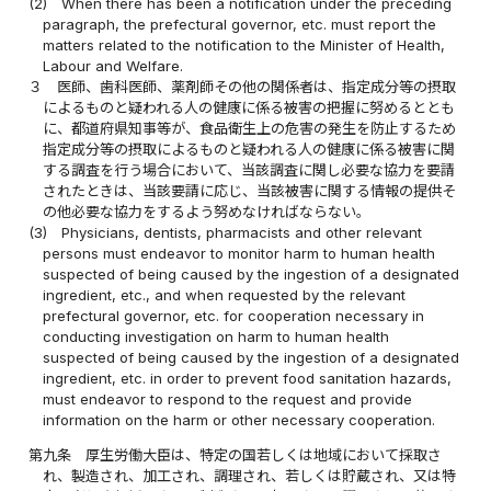
(2)
When there has been a notification under the preceding
paragraph, the prefectural governor, etc. must report the
matters related to the notification to the Minister of Health,
Labour and Welfare.
３
医師、歯科医師、薬剤師その他の関係者は、指定成分等の摂取
によるものと疑われる人の健康に係る被害の把握に努めるととも
に、都道府県知事等が、食品衛生上の危害の発生を防止するため
指定成分等の摂取によるものと疑われる人の健康に係る被害に関
する調査を行う場合において、当該調査に関し必要な協力を要請
されたときは、当該要請に応じ、当該被害に関する情報の提供そ
の他必要な協力をするよう努めなければならない。
(3)
Physicians, dentists, pharmacists and other relevant
persons must endeavor to monitor harm to human health
suspected of being caused by the ingestion of a designated
ingredient, etc., and when requested by the relevant
prefectural governor, etc. for cooperation necessary in
conducting investigation on harm to human health
suspected of being caused by the ingestion of a designated
ingredient, etc. in order to prevent food sanitation hazards,
must endeavor to respond to the request and provide
information on the harm or other necessary cooperation.
第九条
厚生労働大臣は、特定の国若しくは地域において採取さ
れ、製造され、加工され、調理され、若しくは貯蔵され、又は特