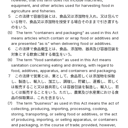
however, that this term does not include machines,
equipment, and other articles used for harvesting food in
agriculture and fisheries.
５
この法律で容器包装とは、食品又は添加物を入れ、又は包んで
いる物で、食品又は添加物を授受する場合そのままで引き渡すも
のをいう。
(5)
The term "containers and packaging" as used in this Act
means articles which contain or wrap food or additives and
are presented "as is" when delivering food or additives.
６
この法律で食品衛生とは、食品、添加物、器具及び容器包装を
対象とする飲食に関する衛生をいう。
(6)
The term "food sanitation" as used in this Act means
sanitation concerning eating and drinking, with regard to
food, additives, apparatus, and containers and packaging.
７
この法律で営業とは、業として、食品若しくは添加物を採取
し、製造し、輸入し、加工し、調理し、貯蔵し、運搬し、若しく
は販売すること又は器具若しくは容器包装を製造し、輸入し、若
しくは販売することをいう。ただし、農業及び水産業における食
品の採取業は、これを含まない。
(7)
The term "business" as used in this Act means the act of
collecting, producing, importing, processing, cooking,
storing, transporting, or selling food or additives, or the act
of producing, importing, or selling apparatus, or containers
and packaging, in the course of trade; provided, however,