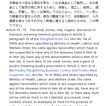
労働省令で定める場合を除き、これを食品として販売し、又は食
品として販売の用に供するために、採取し、加工し、使用し、調
理し、貯蔵し、若しくは陳列してはならない。ただし、へい死し
た獣畜又は家きんの肉、骨及び臓器であつて、当該職員が、人の
健康を損なうおそれがなく飲食に適すると認めたものは、この限
りでない。
Article 10
(1)
The meat, bones, milk, organs, and blood of
livestock (meaning livestock prescribed in Article 3,
paragraph (1) of the
Slaughterhouse Act
(Act No. 114 of
1953) and others specified by Ministry of Health, Labour and
Welfare Order; the same applies hereinafter) which have or
are suspected to have any of the diseases listed in item (i)
or item (iii), have any of the abnormalities listed in item (i) or
item (iii), or have died, or the meat, bones, and organs of
poultry (meaning poultry prescribed in Article 2, item (i) of
the
Poultry Slaughtering Business Control and Poultry Meat
Inspection Act
(Act No. 70 of 1990) and others specified by
Ministry of Health, Labour and Welfare Order; the same
applies hereinafter) which have or are suspected to have
any of the diseases listed in item (ii) or item (iii), have any of
the disorders listed in item (ii) or item (iii), or have died, must
not be sold as food, or be collected, processed, used,
cooked, stored, or displayed as food for the purpose of