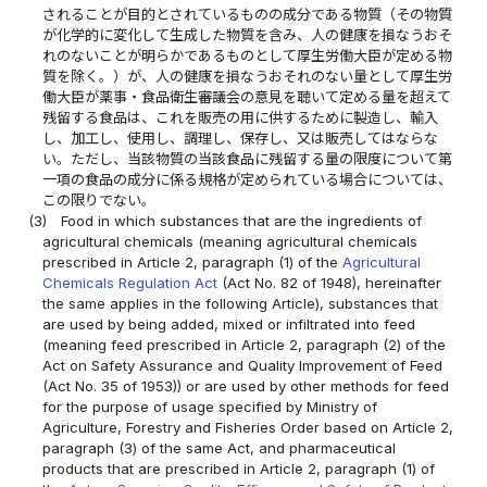
されることが目的とされているものの成分である物質（その物質
が化学的に変化して生成した物質を含み、人の健康を損なうおそ
れのないことが明らかであるものとして厚生労働大臣が定める物
質を除く。）が、人の健康を損なうおそれのない量として厚生労
働大臣が薬事・食品衛生審議会の意見を聴いて定める量を超えて
残留する食品は、これを販売の用に供するために製造し、輸入
し、加工し、使用し、調理し、保存し、又は販売してはならな
い。ただし、当該物質の当該食品に残留する量の限度について第
一項の食品の成分に係る規格が定められている場合については、
この限りでない。
(3)
Food in which substances that are the ingredients of
agricultural chemicals (meaning agricultural chemicals
prescribed in Article 2, paragraph (1) of the
Agricultural
Chemicals Regulation Act
(Act No. 82 of 1948), hereinafter
the same applies in the following Article), substances that
are used by being added, mixed or infiltrated into feed
(meaning feed prescribed in Article 2, paragraph (2) of the
Act on Safety Assurance and Quality Improvement of Feed
(Act No. 35 of 1953)) or are used by other methods for feed
for the purpose of usage specified by Ministry of
Agriculture, Forestry and Fisheries Order based on Article 2,
paragraph (3) of the same Act, and pharmaceutical
products that are prescribed in Article 2, paragraph (1) of