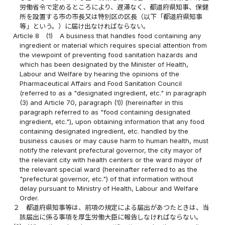
労働省令で定めるところにより、遅滞なく、都道府県知事、保健
所を設置する市の市長又は特別区の区長（以下「都道府県知事
等」という。）に届け出なければならない。
Article 8
(1)
A business that handles food containing any
ingredient or material which requires special attention from
the viewpoint of preventing food sanitation hazards and
which has been designated by the Minister of Health,
Labour and Welfare by hearing the opinions of the
Pharmaceutical Affairs and Food Sanitation Council
(referred to as a "designated ingredient, etc." in paragraph
(3) and Article 70, paragraph (1)) (hereinafter in this
paragraph referred to as "food containing designated
ingredient, etc."), upon obtaining information that any food
containing designated ingredient, etc. handled by the
business causes or may cause harm to human health, must
notify the relevant prefectural governor, the city mayor of
the relevant city with health centers or the ward mayor of
the relevant special ward (hereinafter referred to as the
"prefectural governor, etc.") of that information without
delay pursuant to Ministry of Health, Labour and Welfare
Order.
２
都道府県知事等は、前項の規定による届出があつたときは、当
該届出に係る事項を厚生労働大臣に報告しなければならない。