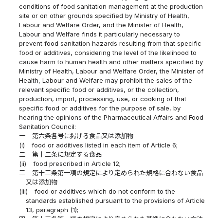
conditions of food sanitation management at the production
site or on other grounds specified by Ministry of Health,
Labour and Welfare Order, and the Minister of Health,
Labour and Welfare finds it particularly necessary to
prevent food sanitation hazards resulting from that specific
food or additives, considering the level of the likelihood to
cause harm to human health and other matters specified by
Ministry of Health, Labour and Welfare Order, the Minister of
Health, Labour and Welfare may prohibit the sales of the
relevant specific food or additives, or the collection,
production, import, processing, use, or cooking of that
specific food or additives for the purpose of sale, by
hearing the opinions of the Pharmaceutical Affairs and Food
Sanitation Council:
一
第六条各号に掲げる食品又は添加物
(i)
food or additives listed in each item of Article 6;
二
第十二条に規定する食品
(ii)
food prescribed in Article 12;
三
第十三条第一項の規定により定められた規格に合わない食品
又は添加物
(iii)
food or additives which do not conform to the
standards established pursuant to the provisions of Article
13, paragraph (1);