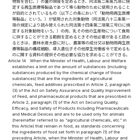
物質を含む。）の量の限度を定めるとき、同法第二条第九項に規
定する再生医療等製品であつて専ら動物のために使用されること
が目的とされているもの（以下この条において「動物用再生医療
等製品」という。）が使用された対象動物（同法第八十三条第一
項の規定により読み替えられた同法第十四条第二項第三号ロに規
定する対象動物をいう。）の肉、乳その他の生産物について食用
に供することができる範囲を定めるときその他必要があると認め
るときは、農林水産大臣に対し、農薬等の成分又は動物用再生医
療等製品の構成細胞、導入遺伝子その他厚生労働省令で定めるも
のに関する資料の提供その他必要な協力を求めることができる。
Article 14
When the Minister of Health, Labour and Welfare
establishes a limit on the amount of substances (including
substances produced by the chemical change of those
substances) that are the ingredients of agricultural
chemicals, feed additives prescribed in Article 2, paragraph
(3) of the Act on Safety Assurance and Quality Improvement
of Feed, and pharmaceutical products that are prescribed in
Article 2, paragraph (1) of the Act on Securing Quality,
Efficacy, and Safety of Products Including Pharmaceuticals
and Medical Devices and are to be used only for animals
(hereinafter referred to as "agricultural chemicals, etc." in
this Article) that remain in food, as standards concerning
the ingredients of food set forth in paragraph (1) of the
preceding Article, when the Minister of Health, Labour and