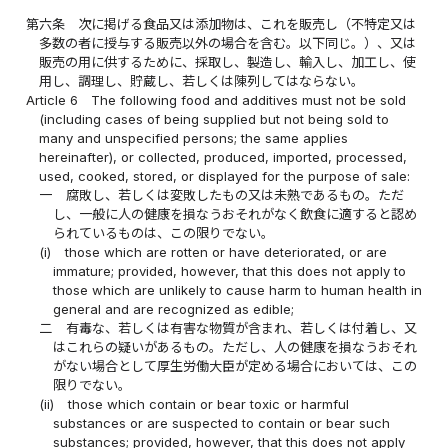
第六条
次に掲げる食品又は添加物は、これを販売し（不特定又は
多数の者に授与する販売以外の場合を含む。以下同じ。）、又は
販売の用に供するために、採取し、製造し、輸入し、加工し、使
用し、調理し、貯蔵し、若しくは陳列してはならない。
Article 6
The following food and additives must not be sold
(including cases of being supplied but not being sold to
many and unspecified persons; the same applies
hereinafter), or collected, produced, imported, processed,
used, cooked, stored, or displayed for the purpose of sale:
一
腐敗し、若しくは変敗したもの又は未熟であるもの。ただ
し、一般に人の健康を損なうおそれがなく飲食に適すると認め
られているものは、この限りでない。
(i)
those which are rotten or have deteriorated, or are
immature; provided, however, that this does not apply to
those which are unlikely to cause harm to human health in
general and are recognized as edible;
二
有毒な、若しくは有害な物質が含まれ、若しくは付着し、又
はこれらの疑いがあるもの。ただし、人の健康を損なうおそれ
がない場合として厚生労働大臣が定める場合においては、この
限りでない。
(ii)
those which contain or bear toxic or harmful
substances or are suspected to contain or bear such
substances; provided, however, that this does not apply