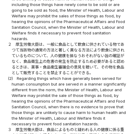
including those things have newly come to be sold or are
going to be sold as food, the Minister of Health, Labour and
Welfare may prohibit the sales of those things as food, by
hearing the opinions of the Pharmaceutical Affairs and Food
Sanitation Council, when the Minister of Health, Labour and
Welfare finds it necessary to prevent food sanitation
hazards.
２
厚生労働大臣は、一般に食品として飲食に供されている物であ
つて当該物の通常の方法と著しく異なる方法により飲食に供され
ているものについて、人の健康を損なうおそれがない旨の確証が
なく、食品衛生上の危害の発生を防止するため必要があると認め
るときは、薬事・食品衛生審議会の意見を聴いて、その物を食品
として販売することを禁止することができる。
(2)
Regarding things which have generally been served for
human consumption but are served in a manner significantly
different from the norm, the Minister of Health, Labour and
Welfare may prohibit the sale of those things as food, by
hearing the opinions of the Pharmaceutical Affairs and Food
Sanitation Council, when there is no evidence to prove that
those things are unlikely to cause harm to human health and
the Minister of Health, Labour and Welfare finds it
necessary to prevent food sanitation hazards.
３
厚生労働大臣は、食品によるものと疑われる人の健康に係る重