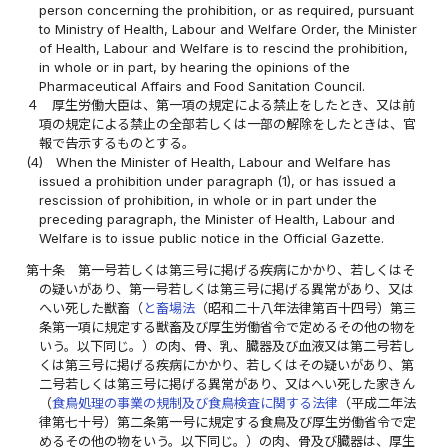
person concerning the prohibition, or as required, pursuant
to Ministry of Health, Labour and Welfare Order, the Minister
of Health, Labour and Welfare is to rescind the prohibition,
in whole or in part, by hearing the opinions of the
Pharmaceutical Affairs and Food Sanitation Council.
４
厚生労働大臣は、第一項の規定による禁止をしたとき、又は前
項の規定による禁止の全部若しくは一部の解除をしたときは、官
報で告示するものとする。
(4)
When the Minister of Health, Labour and Welfare has
issued a prohibition under paragraph (1), or has issued a
rescission of prohibition, in whole or in part under the
preceding paragraph, the Minister of Health, Labour and
Welfare is to issue public notice in the Official Gazette.
第十条
第一号若しくは第三号に掲げる疾病にかかり、若しくはそ
の疑いがあり、第一号若しくは第三号に掲げる異常があり、又は
へい死した獣畜（
と畜場法
（昭和二十八年法律第百十四号）第三
条第一項に規定する獣畜及び厚生労働省令で定めるその他の物を
いう。以下同じ。）の肉、骨、乳、臓器及び血液又は第二号若し
くは第三号に掲げる疾病にかかり、若しくはその疑いがあり、第
二号若しくは第三号に掲げる異常があり、又はへい死した家きん
（
食鳥処理の事業の規制及び食鳥検査に関する法律
（平成二年法
律第七十号）第二条第一号に規定する食鳥及び厚生労働省令で定
めるその他の物をいう。以下同じ。）の肉、骨及び臓器は、厚生