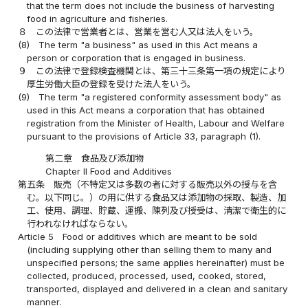
that the term does not include the business of harvesting
food in agriculture and fisheries.
８
この法律で営業者とは、営業を営む人又は法人をいう。
(8)
The term "a business" as used in this Act means a
person or corporation that is engaged in business.
９
この法律で登録検査機関とは、第三十三条第一項の規定により
厚生労働大臣の登録を受けた法人をいう。
(9)
The term "a registered conformity assessment body" as
used in this Act means a corporation that has obtained
registration from the Minister of Health, Labour and Welfare
pursuant to the provisions of Article 33, paragraph (1).
第二章 食品及び添加物
Chapter II Food and Additives
第五条
販売（不特定又は多数の者に対する販売以外の授与を含
む。以下同じ。）の用に供する食品又は添加物の採取、製造、加
工、使用、調理、貯蔵、運搬、陳列及び授受は、清潔で衛生的に
行われなければならない。
Article 5
Food or additives which are meant to be sold
(including supplying other than selling them to many and
unspecified persons; the same applies hereinafter) must be
collected, produced, processed, used, cooked, stored,
transported, displayed and delivered in a clean and sanitary
manner.