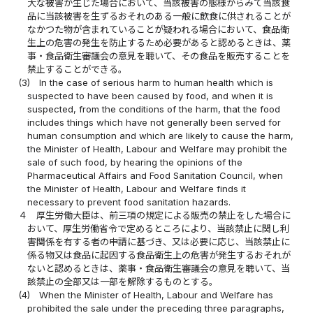
大な被害が生じた場合において、当該被害の態様からみて当該食
品に当該被害を生ずるおそれのある一般に飲食に供されることが
なかつた物が含まれていることが疑われる場合において、食品衛
生上の危害の発生を防止するため必要があると認めるときは、薬
事・食品衛生審議会の意見を聴いて、その食品を販売することを
禁止することができる。
(3)
In the case of serious harm to human health which is
suspected to have been caused by food, and when it is
suspected, from the conditions of the harm, that the food
includes things which have not generally been served for
human consumption and which are likely to cause the harm,
the Minister of Health, Labour and Welfare may prohibit the
sale of such food, by hearing the opinions of the
Pharmaceutical Affairs and Food Sanitation Council, when
the Minister of Health, Labour and Welfare finds it
necessary to prevent food sanitation hazards.
４
厚生労働大臣は、前三項の規定による販売の禁止をした場合に
おいて、厚生労働省令で定めるところにより、当該禁止に関し利
害関係を有する者の申請に基づき、又は必要に応じ、当該禁止に
係る物又は食品に起因する食品衛生上の危害が発生するおそれが
ないと認めるときは、薬事・食品衛生審議会の意見を聴いて、当
該禁止の全部又は一部を解除するものとする。
(4)
When the Minister of Health, Labour and Welfare has
prohibited the sale under the preceding three paragraphs,