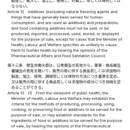
製造し、輸入し、加工し、使用し、貯蔵し、若しくは陳列しては
ならない。
Article 12
Additives (excluding natural flavoring agents and
things that have generally been served for human
consumption, and are used as additives) and preparations
and food containing additives must not be sold, or be
produced, imported, processed, used, stored, or displayed
for the purpose of sale, except for cases that the Minister of
Health, Labour and Welfare specifies as unlikely to cause
harm to human health by hearing the opinions of the
Pharmaceutical Affairs and Food Sanitation Council.
第十三条
厚生労働大臣は、公衆衛生の見地から、薬事・食品衛生
審議会の意見を聴いて、販売の用に供する食品若しくは添加物の
製造、加工、使用、調理若しくは保存の方法につき基準を定め、
又は販売の用に供する食品若しくは添加物の成分につき規格を定
めることができる。
Article 13
(1)
From the viewpoint of public health, the
Minister of Health, Labour and Welfare may establish the
criteria for the methods of producing, processing, using,
cooking, or preserving food or additives to be served for the
purpose of sale, or may establish standards for the
ingredients of food or additives to be served for the purpose
of sale, by hearing the opinions of the Pharmaceutical