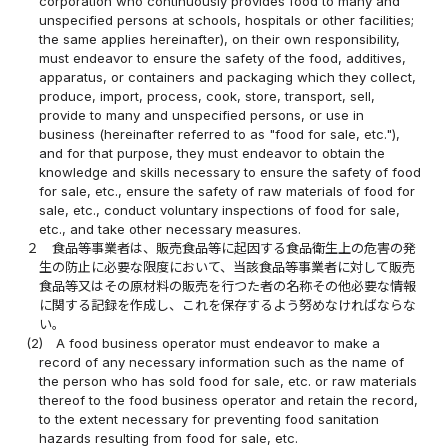
corporation who continuously provides food to many and
unspecified persons at schools, hospitals or other facilities;
the same applies hereinafter), on their own responsibility,
must endeavor to ensure the safety of the food, additives,
apparatus, or containers and packaging which they collect,
produce, import, process, cook, store, transport, sell,
provide to many and unspecified persons, or use in
business (hereinafter referred to as "food for sale, etc."),
and for that purpose, they must endeavor to obtain the
knowledge and skills necessary to ensure the safety of food
for sale, etc., ensure the safety of raw materials of food for
sale, etc., conduct voluntary inspections of food for sale,
etc., and take other necessary measures.
２
食品等事業者は、販売食品等に起因する食品衛生上の危害の発
生の防止に必要な限度において、当該食品等事業者に対して販売
食品等又はその原材料の販売を行つた者の名称その他必要な情報
に関する記録を作成し、これを保存するよう努めなければならな
い。
(2)
A food business operator must endeavor to make a
record of any necessary information such as the name of
the person who has sold food for sale, etc. or raw materials
thereof to the food business operator and retain the record,
to the extent necessary for preventing food sanitation
hazards resulting from food for sale, etc.