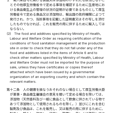
２
第六条各号に掲げる食品又は添加物のいずれにも該当しないこ
とその他厚生労働省令で定める事項を確認するために生産地にお
ける食品衛生上の管理の状況の証明が必要であるものとして厚生
労働省令で定める食品又は添加物は、輸出国の政府機関によつて
発行され、かつ、当該事項を記載した証明書又はその写しを添付
したものでなければ、これを販売の用に供するために輸入しては
ならない。
(2)
The food and additives specified by Ministry of Health,
Labour and Welfare Order as requiring certification of the
conditions of food sanitation management at the production
site in order to check that they do not fall under any of the
food and additives listed in the items of Article 6 and to
check other matters specified by Ministry of Health, Labour
and Welfare Order must not be imported for the purpose of
sale, unless they have certificates or copies thereof
attached which have been issued by a governmental
organization of an exporting country and which contain the
relevant matters.
第十二条
人の健康を損なうおそれのない場合として厚生労働大臣
が薬事・食品衛生審議会の意見を聴いて定める場合を除いては、
添加物（天然香料及び一般に食品として飲食に供されている物で
あつて添加物として使用されるものを除く。）並びにこれを含む
製剤及び食品は、これを販売し、又は販売の用に供するために、