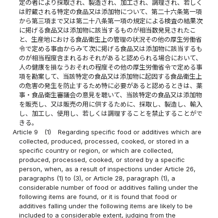
定の者により採取され、製造され、加工され、調理され、若しく
は貯蔵される特定の食品又は添加物について、第二十六条第一項
から第三項まで又は第二十八条第一項の規定による検査の結果次
に掲げる食品又は添加物に該当するものが相当数発見されたこ
と、生産地における食品衛生上の管理の状況その他の厚生労働省
令で定める事由からみて次に掲げる食品又は添加物に該当するも
のが相当程度含まれるおそれがあると認められる場合において、
人の健康を損なうおそれの程度その他の厚生労働省令で定める事
項を勘案して、当該特定の食品又は添加物に起因する食品衛生上
の危害の発生を防止するため特に必要があると認めるときは、薬
事・食品衛生審議会の意見を聴いて、当該特定の食品又は添加物
を販売し、又は販売の用に供するために、採取し、製造し、輸入
し、加工し、使用し、若しくは調理することを禁止することがで
きる。
Article 9
(1)
Regarding specific food or additives which are
collected, produced, processed, cooked, or stored in a
specific country or region, or which are collected,
produced, processed, cooked, or stored by a specific
person, when, as a result of inspections under Article 26,
paragraphs (1) to (3), or Article 28, paragraph (1), a
considerable number of food or additives falling under the
following items are found, or it is found that food or
additives falling under the following items are likely to be
included to a considerable extent, judging from the