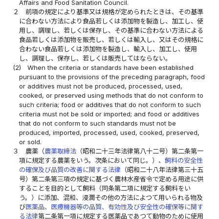
Affairs and Food Sanitation Council.
２
前項の規定により基準又は規格が定められたときは、その基準
に合わない方法により食品若しくは添加物を製造し、加工し、使
用し、調理し、若しくは保存し、その基準に合わない方法による
食品若しくは添加物を販売し、若しくは輸入し、又はその規格に
合わない食品若しくは添加物を製造し、輸入し、加工し、使用
し、調理し、保存し、若しくは販売してはならない。
(2)
When the criteria or standards have been established
pursuant to the provisions of the preceding paragraph, food
or additives must not be produced, processed, used,
cooked, or preserved using methods that do not conform to
such criteria; food or additives that do not conform to such
criteria must not be sold or imported; and food or additives
that do not conform to such standards must not be
produced, imported, processed, used, cooked, preserved,
or sold.
３
農薬（
農薬取締法
（昭和二十三年法律第八十二号）第二条第一
項に規定する農薬をいう。次条において同じ。）、
飼料の安全性
の確保及び品質の改善に関する法律
（昭和二十八年法律第三十五
号）第二条第三項の規定に基づく農林水産省令で定める用途に供
することを目的として飼料（同条第二項に規定する飼料をい
う。）に添加、混和、浸潤その他の方法によつて用いられる物及
び
医薬品、医療機器等の品質、有効性及び安全性の確保等に関す
る法律
第二条第一項に規定する医薬品であつて動物のために使用