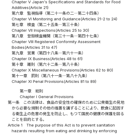
Chapter V Japan's Specifications and Standards for Food
Additives(Article 21)
第六章 監視指導（第二十一条の二―第二十四条）
Chapter VI Monitoring and Guidance(Articles 21-2 to 24)
第七章 検査（第二十五条―第三十条）
Chapter VII Inspections(Articles 25 to 30)
第八章 登録検査機関（第三十一条―第四十七条）
Chapter VIII Registered Conformity Assessment
Bodies(Articles 31 to 47)
第九章 営業（第四十八条―第六十一条）
Chapter IX Business(Articles 48 to 61)
第十章 雑則（第六十二条―第八十条）
Chapter X Miscellaneous Provisions(Articles 62 to 80)
第十一章 罰則（第八十一条―第八十九条）
Chapter XI Penal Provisions(Articles 81 to 89)
第一章 総則
Chapter I General Provisions
第一条
この法律は、食品の安全性の確保のために公衆衛生の見地
から必要な規制その他の措置を講ずることにより、飲食に起因す
る衛生上の危害の発生を防止し、もつて国民の健康の保護を図る
ことを目的とする。
Article 1
The purpose of this Act is to prevent sanitation
hazards resulting from eating and drinking by enforcing