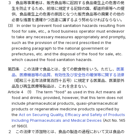
３
食品等事業者は、販売食品等に起因する食品衛生上の危害の発
生を防止するため、前項に規定する記録の国、都道府県等への提
供、食品衛生上の危害の原因となつた販売食品等の廃棄その他の
必要な措置を適確かつ迅速に講ずるよう努めなければならない。
(3)
In order to prevent food sanitation hazards resulting from
food for sale, etc., a food business operator must endeavor
to take any necessary measures appropriately and promptly,
such as the provision of the record prescribed in the
preceding paragraph to the national government or
prefectures, etc. and the disposal of the food for sale, etc.
which caused the food sanitation hazards.
第四条
この法律で食品とは、全ての飲食物をいう。ただし、
医薬
品、医療機器等の品質、有効性及び安全性の確保等に関する法律
（昭和三十五年法律第百四十五号）に規定する医薬品、医薬部外
品及び再生医療等製品は、これを含まない。
Article 4
(1)
The term "food" as used in this Act means all
food and drinks; provided, however, that this term does not
include pharmaceutical products, quasi-pharmaceutical
products or regenerative medicine products specified by
the
Act on Securing Quality, Efficacy and Safety of Products
Including Pharmaceuticals and Medical Devices
(Act No. 145
of 1960).
２
この法律で添加物とは、食品の製造の過程において又は食品の