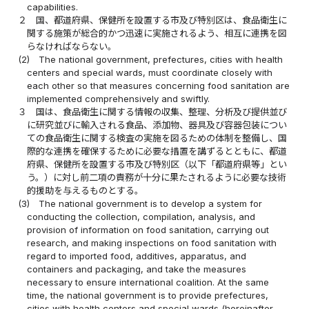
capabilities.
２
国、都道府県、保健所を設置する市及び特別区は、食品衛生に
関する施策が総合的かつ迅速に実施されるよう、相互に連携を図
らなければならない。
(2)
The national government, prefectures, cities with health
centers and special wards, must coordinate closely with
each other so that measures concerning food sanitation are
implemented comprehensively and swiftly.
３
国は、食品衛生に関する情報の収集、整理、分析及び提供並び
に研究並びに輸入される食品、添加物、器具及び容器包装につい
ての食品衛生に関する検査の実施を図るための体制を整備し、国
際的な連携を確保するために必要な措置を講ずるとともに、都道
府県、保健所を設置する市及び特別区（以下「都道府県等」とい
う。）に対し前二項の責務が十分に果たされるように必要な技術
的援助を与えるものとする。
(3)
The national government is to develop a system for
conducting the collection, compilation, analysis, and
provision of information on food sanitation, carrying out
research, and making inspections on food sanitation with
regard to imported food, additives, apparatus, and
containers and packaging, and take the measures
necessary to ensure international coalition. At the same
time, the national government is to provide prefectures,
cities with health centers and special wards (hereinafter