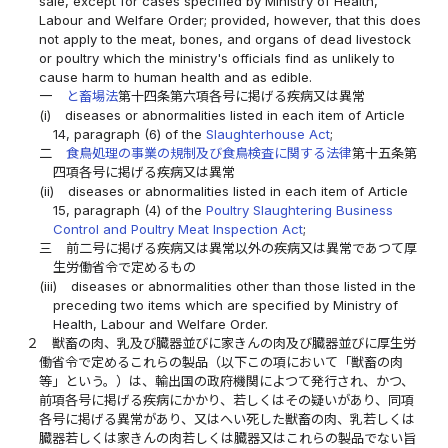
sale, except for cases specified by Ministry of Health,
Labour and Welfare Order; provided, however, that this does
not apply to the meat, bones, and organs of dead livestock
or poultry which the ministry's officials find as unlikely to
cause harm to human health and as edible.
一
と畜場法
第十四条第六項各号に掲げる疾病又は異常
(i)
diseases or abnormalities listed in each item of Article
14, paragraph (6) of the
Slaughterhouse Act
;
二
食鳥処理の事業の規制及び食鳥検査に関する法律
第十五条第
四項各号に掲げる疾病又は異常
(ii)
diseases or abnormalities listed in each item of Article
15, paragraph (4) of the
Poultry Slaughtering Business
Control and Poultry Meat Inspection Act
;
三
前二号に掲げる疾病又は異常以外の疾病又は異常であつて厚
生労働省令で定めるもの
(iii)
diseases or abnormalities other than those listed in the
preceding two items which are specified by Ministry of
Health, Labour and Welfare Order.
２
獣畜の肉、乳及び臓器並びに家きんの肉及び臓器並びに厚生労
働省令で定めるこれらの製品（以下この項において「獣畜の肉
等」という。）は、輸出国の政府機関によつて発行され、かつ、
前項各号に掲げる疾病にかかり、若しくはその疑いがあり、同項
各号に掲げる異常があり、又はへい死した獣畜の肉、乳若しくは
臓器若しくは家きんの肉若しくは臓器又はこれらの製品でない旨