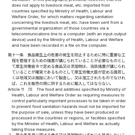
does not apply to livestock meat, etc. imported from
countries specified by Ministry of Health, Labour and
Welfare Order, for which matters regarding sanitation
concerning the livestock meat, etc. have been sent from a
governmental organization of those countries via a
telecommunications line to a computer (with an input-output
device) used by the Ministry of Health, Labour and Welfare
and have been recorded in a file on the computer.
第十一条
食品衛生上の危害の発生を防止するために特に重要な工
程を管理するための措置が講じられていることが必要なものとし
て厚生労働省令で定める食品又は添加物は、当該措置が講じられ
ていることが確実であるものとして厚生労働大臣が定める国若し
くは地域又は施設において製造し、又は加工されたものでなけれ
ば、これを販売の用に供するために輸入してはならない。
Article 11
(1)
The food and additives specified by Ministry of
Health, Labour and Welfare Order as requiring measures to
control particularly important processes to be taken in order
to prevent food sanitation hazards must not be imported for
the purpose of sale, unless they have been produced or
processed in the countries or regions, or facilities specified
by the Minister of Health, Labour and Welfare as actually
taking those measures.