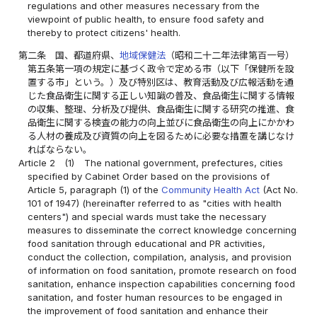
regulations and other measures necessary from the
viewpoint of public health, to ensure food safety and
thereby to protect citizens' health.
第二条
国、都道府県、
地域保健法
（昭和二十二年法律第百一号）
第五条第一項の規定に基づく政令で定める市（以下「保健所を設
置する市」という。）及び特別区は、教育活動及び広報活動を通
じた食品衛生に関する正しい知識の普及、食品衛生に関する情報
の収集、整理、分析及び提供、食品衛生に関する研究の推進、食
品衛生に関する検査の能力の向上並びに食品衛生の向上にかかわ
る人材の養成及び資質の向上を図るために必要な措置を講じなけ
ればならない。
Article 2
(1)
The national government, prefectures, cities
specified by Cabinet Order based on the provisions of
Article 5, paragraph (1) of the
Community Health Act
(Act No.
101 of 1947) (hereinafter referred to as "cities with health
centers") and special wards must take the necessary
measures to disseminate the correct knowledge concerning
food sanitation through educational and PR activities,
conduct the collection, compilation, analysis, and provision
of information on food sanitation, promote research on food
sanitation, enhance inspection capabilities concerning food
sanitation, and foster human resources to be engaged in
the improvement of food sanitation and enhance their