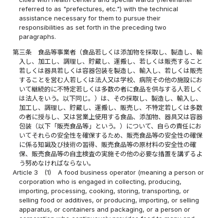
referred to as "prefectures, etc.") with the technical
assistance necessary for them to pursue their
responsibilities as set forth in the preceding two
paragraphs.
第三条
食品等事業者（食品若しくは添加物を採取し、製造し、輸
入し、加工し、調理し、貯蔵し、運搬し、若しくは販売すること
若しくは器具若しくは容器包装を製造し、輸入し、若しくは販売
することを営む人若しくは法人又は学校、病院その他の施設にお
いて継続的に不特定若しくは多数の者に食品を供与する人若しく
は法人をいう。以下同じ。）は、その採取し、製造し、輸入し、
加工し、調理し、貯蔵し、運搬し、販売し、不特定若しくは多数
の者に授与し、又は営業上使用する食品、添加物、器具又は容器
包装（以下「販売食品等」という。）について、自らの責任にお
いてそれらの安全性を確保するため、販売食品等の安全性の確保
に係る知識及び技術の習得、販売食品等の原材料の安全性の確
保、販売食品等の自主検査の実施その他の必要な措置を講ずるよ
う努めなければならない。
Article 3
(1)
A food business operator (meaning a person or
corporation who is engaged in collecting, producing,
importing, processing, cooking, storing, transporting, or
selling food or additives, or producing, importing, or selling
apparatus, or containers and packaging, or a person or