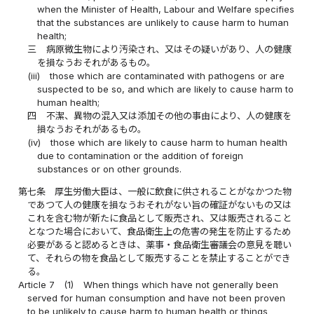
when the Minister of Health, Labour and Welfare specifies
that the substances are unlikely to cause harm to human
health;
三
病原微生物により汚染され、又はその疑いがあり、人の健康
を損なうおそれがあるもの。
(iii)
those which are contaminated with pathogens or are
suspected to be so, and which are likely to cause harm to
human health;
四
不潔、異物の混入又は添加その他の事由により、人の健康を
損なうおそれがあるもの。
(iv)
those which are likely to cause harm to human health
due to contamination or the addition of foreign
substances or on other grounds.
第七条
厚生労働大臣は、一般に飲食に供されることがなかつた物
であつて人の健康を損なうおそれがない旨の確証がないもの又は
これを含む物が新たに食品として販売され、又は販売されること
となつた場合において、食品衛生上の危害の発生を防止するため
必要があると認めるときは、薬事・食品衛生審議会の意見を聴い
て、それらの物を食品として販売することを禁止することができ
る。
Article 7
(1)
When things which have not generally been
served for human consumption and have not been proven
to be unlikely to cause harm to human health or things