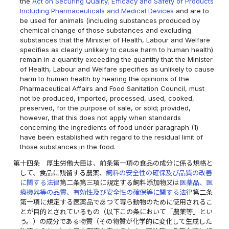
the
Act on Securing Quality, Efficacy and Safety of Products
Including Pharmaceuticals and Medical Devices
and are to
be used for animals (including substances produced by
chemical change of those substances and excluding
substances that the Minister of Health, Labour and Welfare
specifies as clearly unlikely to cause harm to human health)
remain in a quantity exceeding the quantity that the Minister
of Health, Labour and Welfare specifies as unlikely to cause
harm to human health by hearing the opinions of the
Pharmaceutical Affairs and Food Sanitation Council, must
not be produced, imported, processed, used, cooked,
preserved, for the purpose of sale, or sold; provided,
however, that this does not apply when standards
concerning the ingredients of food under paragraph (1)
have been established with regard to the residual limit of
those substances in the food.
第十四条
厚生労働大臣は、前条第一項の食品の成分に係る規格と
して、食品に残留する農薬、
飼料の安全性の確保及び品質の改善
に関する法律
第二条第三項に規定する飼料添加物又は
医薬品、医
療機器等の品質、有効性及び安全性の確保等に関する法律
第二条
第一項に規定する医薬品であつて専ら動物のために使用されるこ
とが目的とされているもの（以下この条において「農薬等」とい
う。）の成分である物質（その物質が化学的に変化して生成した