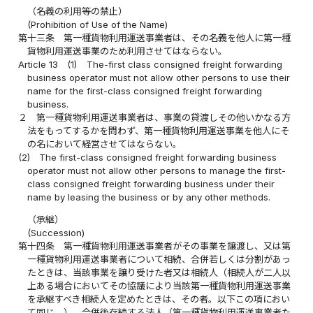
（名義の利用等の禁止）
(Prohibition of Use of the Name)
第十三条
第一種貨物利用運送事業者は、その名義を他人に第一種
貨物利用運送事業のため利用させてはならない。
Article 13
(1)
The-first class consigned freight forwarding
business operator must not allow other persons to use their
name for the first-class consigned freight forwarding
business.
２
第一種貨物利用運送事業者は、事業の貸渡しその他いかなる方
法をもってするかを問わず、第一種貨物利用運送事業を他人にそ
の名において経営させてはならない。
(2)
The first-class consigned freight forwarding business
operator must not allow other persons to manage the first-
class consigned freight forwarding business under their
name by leasing the business or by any other methods.
（承継）
(Succession)
第十四条
第一種貨物利用運送事業者がその事業を譲渡し、又は第
一種貨物利用運送事業者について相続、合併若しくは分割があっ
たときは、当該事業を譲り受けた者又は相続人（相続人が二人以
上ある場合においてその協議により当該第一種貨物利用運送事業
を承継すべき相続人を定めたときは、その者。以下この項におい
て同じ。）、合併後存続する法人（第一種貨物利用運送事業者た