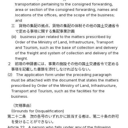
transportation pertaining to the consigned forwarding,
area or section of the consigned forwarding, names and
locations of the offices, and the scope of the business;
and
三
貨物の集配の拠点、貨物の集配の体制その他の国土交通省令
で定める事項に関する集配事業計画
(iii)
business plan related to the matters prescribed by
Order of the Ministry of Land, Infrastructure, Transport
and Tourism, such as the base of collection and delivery
of the freight and system of collection and delivery of the
freight.
２
前項の申請書には、事業の施設その他の国土交通省令で定める
事項を記載した書類を添付しなければならない。
(2)
The application form under the preceding paragraph
must be attached with the document that states the matters
prescribed by Order of the Ministry of Land, Infrastructure,
Transport and Tourism, such as the facilities for the
business.
（欠格事由）
(Grounds for Disqualification)
第二十二条
次の各号のいずれかに該当する者は、第二十条の許可
を受けることができない。
Article 22
A person who falls under any of the following