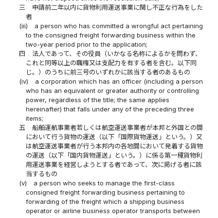
三
申請前二年以内に貨物利用運送事業に関し不正な行為をした
者
(iii)
a person who has committed a wrongful act pertaining
to the consigned freight forwarding business within the
two-year period prior to the application;
四
法人であって、その役員（いかなる名称によるかを問わず、
これと同等以上の職権又は支配力を有する者を含む。以下同
じ。）のうちに前三号のいずれかに該当する者のあるもの
(iv)
a corporation which has an officer (including a person
who has an equivalent or greater authority or controlling
power, regardless of the title; the same applies
hereinafter) that falls under any of the preceding three
items;
五
船舶運航事業者若しくは航空運送事業者が本邦と外国との間
において行う貨物の運送（以下「国際貨物運送」という。）又
は航空運送事業者が行う本邦内の各地間において発着する貨物
の運送（以下「国内貨物運送」という。）に係る第一種貨物利
用運送事業を経営しようとする者であって、次に掲げる者に該
当するもの
(v)
a person who seeks to manage the first-class
consigned freight forwarding business pertaining to
forwarding of the freight which a shipping business
operator or airline business operator transports between