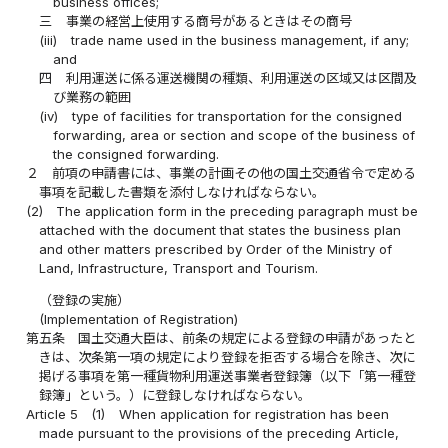
business offices;
三
事業の経営上使用する商号があるときはその商号
(iii)
trade name used in the business management, if any;
and
四
利用運送に係る運送機関の種類、利用運送の区域又は区間及
び業務の範囲
(iv)
type of facilities for transportation for the consigned
forwarding, area or section and scope of the business of
the consigned forwarding.
２
前項の申請書には、事業の計画その他の国土交通省令で定める
事項を記載した書類を添付しなければならない。
(2)
The application form in the preceding paragraph must be
attached with the document that states the business plan
and other matters prescribed by Order of the Ministry of
Land, Infrastructure, Transport and Tourism.
（登録の実施）
(Implementation of Registration)
第五条
国土交通大臣は、前条の規定による登録の申請があったと
きは、次条第一項の規定により登録を拒否する場合を除き、次に
掲げる事項を第一種貨物利用運送事業者登録簿（以下「第一種登
録簿」という。）に登録しなければならない。
Article 5
(1)
When application for registration has been
made pursuant to the provisions of the preceding Article,