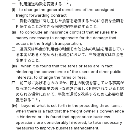
一
利用運送約款を変更すること。
(i)
to change the general conditions of the consigned
freight forwarding contract;
二
貨物の運送に関し生じた損害を賠償するために必要な金額を
担保することができる保険契約を締結すること。
(ii)
to conclude an insurance contract that ensures the
money necessary to compensate for the damage that
occurs in the freight transportation;
三
運賃又は料金が利用者の利便その他公共の利益を阻害してい
る事実があると認められる場合において、当該運賃又は料金を
変更すること。
(iii)
when it is found that the fares or fees are in fact
hindering the convenience of the users and other public
interests, to change the fares or fees;
四
前三号に掲げるもののほか、荷主の利便を害している事実が
ある場合その他事業の適正な運営が著しく阻害されていると認
められる場合において、事業の運営を改善するために必要な措
置を執ること。
(iv)
beyond what is set forth in the preceding three items,
when there is a fact that the freight owner's convenience
is hindered or it is found that appropriate business
operations are considerably hindered, to take necessary
measures to improve business management.