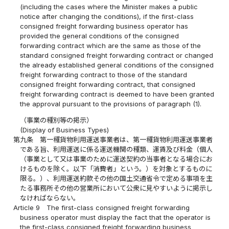
(including the cases where the Minister makes a public
notice after changing the conditions), if the first-class
consigned freight forwarding business operator has
provided the general conditions of the consigned
forwarding contract which are the same as those of the
standard consigned freight forwarding contract or changed
the already established general conditions of the consigned
freight forwarding contract to those of the standard
consigned freight forwarding contract, that consigned
freight forwarding contract is deemed to have been granted
the approval pursuant to the provisions of paragraph (1).
（事業の種別等の掲示）
(Display of Business Types)
第九条
第一種貨物利用運送事業者は、第一種貨物利用運送事業者
である旨、利用運送に係る運送機関の種類、運賃及び料金（個人
（事業として又は事業のために運送契約の当事者となる場合にお
けるものを除く。以下「消費者」という。）を対象とするものに
限る。）、利用運送約款その他の国土交通省令で定める事項を主
たる事務所その他の営業所において公衆に見やすいように掲示し
なければならない。
Article 9
The first-class consigned freight forwarding
business operator must display the fact that the operator is
the first-class consigned freight forwarding business