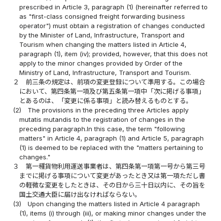
prescribed in Article 3, paragraph (1) (hereinafter referred to
as "first-class consigned freight forwarding business
operator") must obtain a registration of changes conducted
by the Minister of Land, Infrastructure, Transport and
Tourism when changing the matters listed in Article 4,
paragraph (1), item (iv); provided, however, that this does not
apply to the minor changes provided by Order of the
Ministry of Land, Infrastructure, Transport and Tourism.
２
前三条の規定は、前項の変更登録について準用する。この場合
において、第四条第一項及び第五条第一項中「次に掲げる事項」
とあるのは、「変更に係る事項」と読み替えるものとする。
(2)
The provisions in the preceding three Articles apply
mutatis mutandis to the registration of changes in the
preceding paragraph.In this case, the term "following
matters" in Article 4, paragraph (1) and Article 5, paragraph
(1) is deemed to be replaced with the "matters pertaining to
changes."
３
第一種貨物利用運送事業者は、第四条第一項第一号から第三号
までに掲げる事項について変更があったとき又は第一項ただし書
の軽微な変更をしたときは、その日から三十日以内に、その旨を
国土交通大臣に届け出なければならない。
(3)
Upon changing the matters listed in Article 4 paragraph
(1), items (i) through (iii), or making minor changes under the