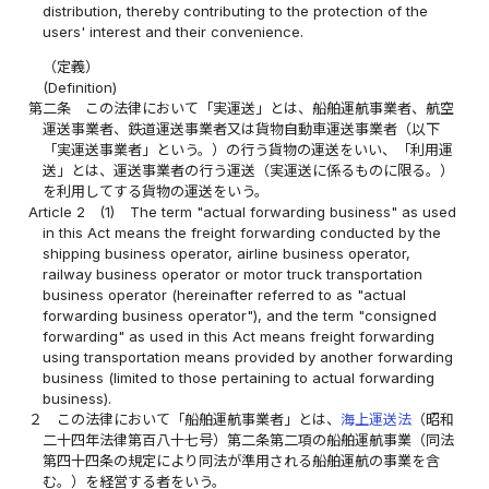
distribution, thereby contributing to the protection of the
users' interest and their convenience.
（定義）
(Definition)
第二条
この法律において「実運送」とは、船舶運航事業者、航空
運送事業者、鉄道運送事業者又は貨物自動車運送事業者（以下
「実運送事業者」という。）の行う貨物の運送をいい、「利用運
送」とは、運送事業者の行う運送（実運送に係るものに限る。）
を利用してする貨物の運送をいう。
Article 2
(1)
The term "actual forwarding business" as used
in this Act means the freight forwarding conducted by the
shipping business operator, airline business operator,
railway business operator or motor truck transportation
business operator (hereinafter referred to as "actual
forwarding business operator"), and the term "consigned
forwarding" as used in this Act means freight forwarding
using transportation means provided by another forwarding
business (limited to those pertaining to actual forwarding
business).
２
この法律において「船舶運航事業者」とは、
海上運送法
（昭和
二十四年法律第百八十七号）第二条第二項の船舶運航事業（同法
第四十四条の規定により同法が準用される船舶運航の事業を含
む。）を経営する者をいう。