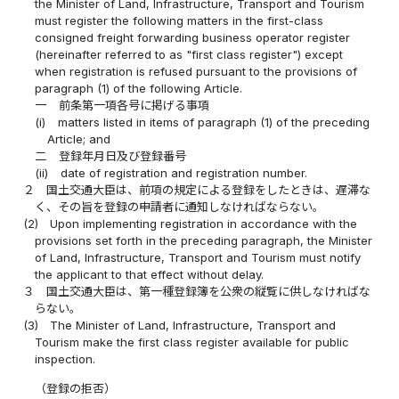
the Minister of Land, Infrastructure, Transport and Tourism
must register the following matters in the first-class
consigned freight forwarding business operator register
(hereinafter referred to as "first class register") except
when registration is refused pursuant to the provisions of
paragraph (1) of the following Article.
一
前条第一項各号に掲げる事項
(i)
matters listed in items of paragraph (1) of the preceding
Article; and
二
登録年月日及び登録番号
(ii)
date of registration and registration number.
２
国土交通大臣は、前項の規定による登録をしたときは、遅滞な
く、その旨を登録の申請者に通知しなければならない。
(2)
Upon implementing registration in accordance with the
provisions set forth in the preceding paragraph, the Minister
of Land, Infrastructure, Transport and Tourism must notify
the applicant to that effect without delay.
３
国土交通大臣は、第一種登録簿を公衆の縦覧に供しなければな
らない。
(3)
The Minister of Land, Infrastructure, Transport and
Tourism make the first class register available for public
inspection.
（登録の拒否）