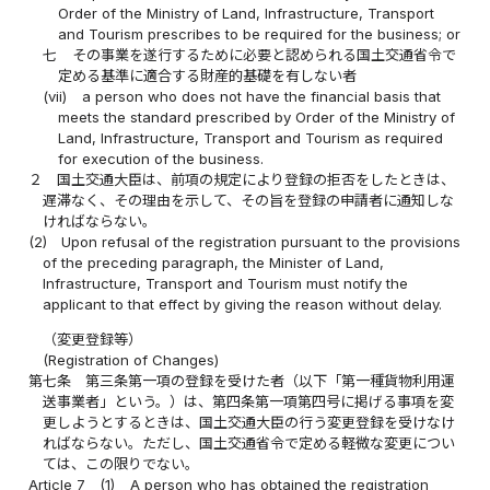
Order of the Ministry of Land, Infrastructure, Transport
and Tourism prescribes to be required for the business; or
七
その事業を遂行するために必要と認められる国土交通省令で
定める基準に適合する財産的基礎を有しない者
(vii)
a person who does not have the financial basis that
meets the standard prescribed by Order of the Ministry of
Land, Infrastructure, Transport and Tourism as required
for execution of the business.
２
国土交通大臣は、前項の規定により登録の拒否をしたときは、
遅滞なく、その理由を示して、その旨を登録の申請者に通知しな
ければならない。
(2)
Upon refusal of the registration pursuant to the provisions
of the preceding paragraph, the Minister of Land,
Infrastructure, Transport and Tourism must notify the
applicant to that effect by giving the reason without delay.
（変更登録等）
(Registration of Changes)
第七条
第三条第一項の登録を受けた者（以下「第一種貨物利用運
送事業者」という。）は、第四条第一項第四号に掲げる事項を変
更しようとするときは、国土交通大臣の行う変更登録を受けなけ
ればならない。ただし、国土交通省令で定める軽微な変更につい
ては、この限りでない。
Article 7
(1)
A person who has obtained the registration