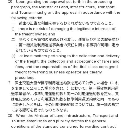
(2)
Upon granting the approval set forth in the preceding
paragraph, the Minister of Land, Infrastructure, Transport
and Tourism must grant the approval in accordance with the
following criteria:
一
荷主の正当な利益を害するおそれがないものであること。
(i)
there is no risk of damaging the legitimate interests of
the freight owner; and
二
少なくとも貨物の受取及び引渡し、運賃及び料金の収受並び
に第一種貨物利用運送事業者の責任に関する事項が明確に定め
られているものであること。
(ii)
at least matters pertaining to the collection and delivery
of the freight, the collection and acceptance of fares and
fees, and the responsibilities of the first-class consigned
freight forwarding business operator are clearly
prescribed.
３
国土交通大臣が標準利用運送約款を定めて公示した場合（これ
を変更して公示した場合を含む。）において、第一種貨物利用運
送事業者が、標準利用運送約款と同一の利用運送約款を定め、又
は現に定めている利用運送約款を標準利用運送約款と同一のもの
に変更したときは、その利用運送約款については、第一項の規定
による認可を受けたものとみなす。
(3)
When the Minister of Land, Infrastructure, Transport and
Tourism establishes and publicly notifies the general
conditions of the standard consigned forwarding contract