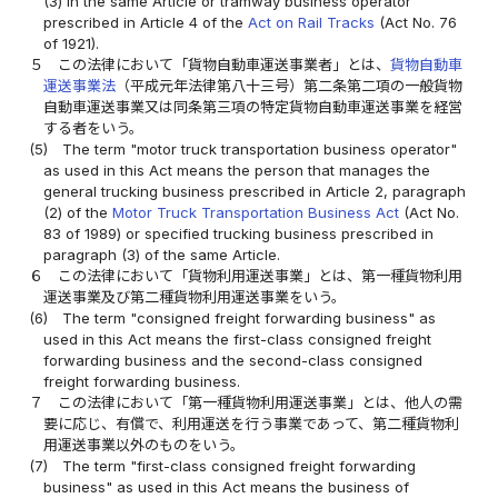
(3) in the same Article or tramway business operator
prescribed in Article 4 of the
Act on Rail Tracks
(Act No. 76
of 1921).
５
この法律において「貨物自動車運送事業者」とは、
貨物自動車
運送事業法
（平成元年法律第八十三号）第二条第二項の一般貨物
自動車運送事業又は同条第三項の特定貨物自動車運送事業を経営
する者をいう。
(5)
The term "motor truck transportation business operator"
as used in this Act means the person that manages the
general trucking business prescribed in Article 2, paragraph
(2) of the
Motor Truck Transportation Business Act
(Act No.
83 of 1989) or specified trucking business prescribed in
paragraph (3) of the same Article.
６
この法律において「貨物利用運送事業」とは、第一種貨物利用
運送事業及び第二種貨物利用運送事業をいう。
(6)
The term "consigned freight forwarding business" as
used in this Act means the first-class consigned freight
forwarding business and the second-class consigned
freight forwarding business.
７
この法律において「第一種貨物利用運送事業」とは、他人の需
要に応じ、有償で、利用運送を行う事業であって、第二種貨物利
用運送事業以外のものをいう。
(7)
The term "first-class consigned freight forwarding
business" as used in this Act means the business of