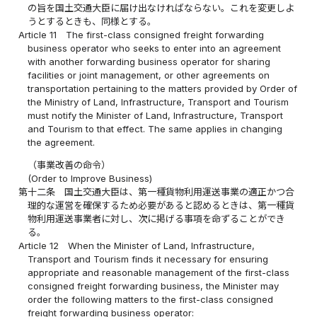
の旨を国土交通大臣に届け出なければならない。これを変更しよ
うとするときも、同様とする。
Article 11
The first-class consigned freight forwarding
business operator who seeks to enter into an agreement
with another forwarding business operator for sharing
facilities or joint management, or other agreements on
transportation pertaining to the matters provided by Order of
the Ministry of Land, Infrastructure, Transport and Tourism
must notify the Minister of Land, Infrastructure, Transport
and Tourism to that effect. The same applies in changing
the agreement.
（事業改善の命令）
(Order to Improve Business)
第十二条
国土交通大臣は、第一種貨物利用運送事業の適正かつ合
理的な運営を確保するため必要があると認めるときは、第一種貨
物利用運送事業者に対し、次に掲げる事項を命ずることができ
る。
Article 12
When the Minister of Land, Infrastructure,
Transport and Tourism finds it necessary for ensuring
appropriate and reasonable management of the first-class
consigned freight forwarding business, the Minister may
order the following matters to the first-class consigned
freight forwarding business operator: