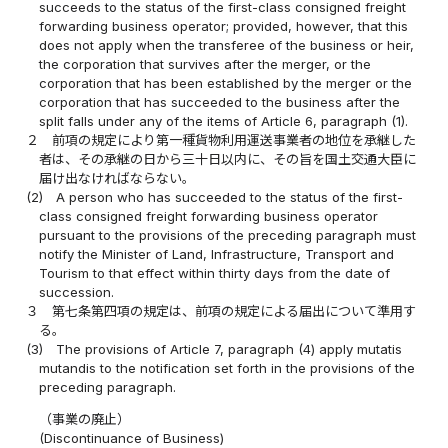
succeeds to the status of the first-class consigned freight
forwarding business operator; provided, however, that this
does not apply when the transferee of the business or heir,
the corporation that survives after the merger, or the
corporation that has been established by the merger or the
corporation that has succeeded to the business after the
split falls under any of the items of Article 6, paragraph (1).
２
前項の規定により第一種貨物利用運送事業者の地位を承継した
者は、その承継の日から三十日以内に、その旨を国土交通大臣に
届け出なければならない。
(2)
A person who has succeeded to the status of the first-
class consigned freight forwarding business operator
pursuant to the provisions of the preceding paragraph must
notify the Minister of Land, Infrastructure, Transport and
Tourism to that effect within thirty days from the date of
succession.
３
第七条第四項の規定は、前項の規定による届出について準用す
る。
(3)
The provisions of Article 7, paragraph (4) apply mutatis
mutandis to the notification set forth in the provisions of the
preceding paragraph.
（事業の廃止）
(Discontinuance of Business)