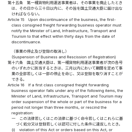
第十五条
第一種貨物利用運送事業者は、その事業を廃止したとき
は、その日から三十日以内に、その旨を国土交通大臣に届け出な
ければならない。
Article 15
Upon discontinuance of the business, the first-
class consigned freight forwarding business operator must
notify the Minister of Land, Infrastructure, Transport and
Tourism to that effect within thirty days from the date of
discontinuance.
（事業の停止及び登録の取消し）
(Suspension of Business and Rescission of Registration)
第十六条
国土交通大臣は、第一種貨物利用運送事業者が次の各号
のいずれかに該当するときは、三月以内において期間を定めて事
業の全部若しくは一部の停止を命じ、又は登録を取り消すことが
できる。
Article 16
If a first class consigned freight forwarding
business operator falls under any of the following items, the
Minister of Land, Infrastructure, Transport and Tourism may
order suspension of the whole or part of the business for a
period not longer than three months, or rescind the
registration:
一
この法律若しくはこの法律に基づく命令若しくはこれらに基
づく処分又は登録若しくは認可に付した条件に違反したとき。
(i)
violation of this Act or orders based on this Act, or