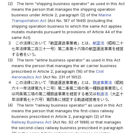
(2)
The term "shipping business operator" as used in this Act
means the person that manages the shipping operation
business under Article 2, paragraph (2) of the
Marine
Transportation Act
(Act No. 187 of 1949) (including the
shipping operation business to which the same Act applies
mutatis mutandis pursuant to provisions of Article 44 of the
same Act).
３
この法律において「航空運送事業者」とは、
航空法
（昭和二十
七年法律第二百三十一号）第二条第十六項の航空運送事業を経営
する者をいう。
(3)
The term "airline business operator" as used in this Act
means the person that manages the air carrier business
prescribed in Article 2, paragraph (16) of the
Civil
Aeronautics Act
(Act No. 231 of 1952).
４
この法律において「鉄道運送事業者」とは、
鉄道事業法
（昭和
六十一年法律第九十二号）第二条第二項の第一種鉄道事業若しく
は同条第三項の第二種鉄道事業を経営する者又は
軌道法
（大正十
年法律第七十六号）第四条に規定する軌道経営者をいう。
(4)
The term "railway business operator" as used in this Act
means the person that manages the first-class railway
business prescribed in Article 2, paragraph (2) of the
Railway Business Act
(Act No. 92 of 1986) or that manages
the second-class railway business prescribed in paragraph