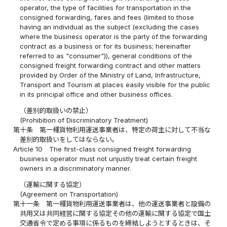
operator, the type of facilities for transportation in the
consigned forwarding, fares and fees (limited to those
having an individual as the subject (excluding the cases
where the business operator is the party of the forwarding
contract as a business or for its business; hereinafter
referred to as "consumer")), general conditions of the
consigned freight forwarding contract and other matters
provided by Order of the Ministry of Land, Infrastructure,
Transport and Tourism at places easily visible for the public
in its principal office and other business offices.
（差別的取扱いの禁止）
(Prohibition of Discriminatory Treatment)
第十条
第一種貨物利用運送事業者は、特定の荷主に対して不当な
差別的取扱いをしてはならない。
Article 10
The first-class consigned freight forwarding
business operator must not unjustly treat certain freight
owners in a discriminatory manner.
（運輸に関する協定）
(Agreement on Transportation)
第十一条
第一種貨物利用運送事業者は、他の運送事業者と設備の
共用又は共同経営に関する協定その他の運輸に関する協定で国土
交通省令で定める事項に係るものを締結しようとするときは、そ