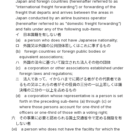
Japan and foreign countries (hereinafter referred to as
"international freight forwarding") or forwarding of the
freight that departs and arrives between the areas in
Japan conducted by an airline business operator
(hereinafter referred to as "domestic freight forwarding")
and falls under any of the following sub-items;
イ
日本国籍を有しない者
(a)
a person who does not have Japanese nationality;
ロ
外国又は外国の公共団体若しくはこれに準ずるもの
(b)
foreign countries or foreign public bodies or
equivalent associations;
ハ
外国の法令に基づいて設立された法人その他の団体
(c)
a corporation or other associations established under
foreign laws and regulations;
ニ
法人であって、イからハまでに掲げる者がその代表者であ
るもの又はこれらの者がその役員の三分の一以上若しくは議
決権の三分の一以上を占めるもの
(d)
a corporation whose representative is a person is set
forth in the preceding sub-items (a) through (c) or
where those persons account for one-third of the
officers or one-third of those with a voting right;
六
その事業に必要と認められる国土交通省令で定める施設を有
しない者
(vi)
a person who does not have the facility for which the