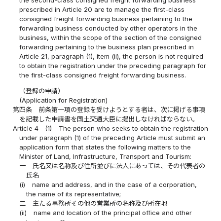
the second-class consigned freight forwarding business
prescribed in Article 20 are to manage the first-class
consigned freight forwarding business pertaining to the
forwarding business conducted by other operators in the
business, within the scope of the section of the consigned
forwarding pertaining to the business plan prescribed in
Article 21, paragraph (1), item (ii), the person is not required
to obtain the registration under the preceding paragraph for
the first-class consigned freight forwarding business.
（登録の申請）
(Application for Registration)
第四条
前条第一項の登録を受けようとする者は、次に掲げる事項
を記載した申請書を国土交通大臣に提出しなければならない。
Article 4
(1)
The person who seeks to obtain the registration
under paragraph (1) of the preceding Article must submit an
application form that states the following matters to the
Minister of Land, Infrastructure, Transport and Tourism:
一
氏名又は名称及び住所並びに法人にあっては、その代表者の
氏名
(i)
name and address, and in the case of a corporation,
the name of its representative;
二
主たる事務所その他の営業所の名称及び所在地
(ii)
name and location of the principal office and other