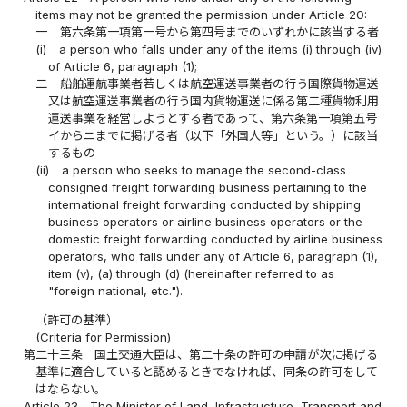
items may not be granted the permission under Article 20:
一
第六条第一項第一号から第四号までのいずれかに該当する者
(i)
a person who falls under any of the items (i) through (iv)
of Article 6, paragraph (1);
二
船舶運航事業者若しくは航空運送事業者の行う国際貨物運送
又は航空運送事業者の行う国内貨物運送に係る第二種貨物利用
運送事業を経営しようとする者であって、第六条第一項第五号
イからニまでに掲げる者（以下「外国人等」という。）に該当
するもの
(ii)
a person who seeks to manage the second-class
consigned freight forwarding business pertaining to the
international freight forwarding conducted by shipping
business operators or airline business operators or the
domestic freight forwarding conducted by airline business
operators, who falls under any of Article 6, paragraph (1),
item (v), (a) through (d) (hereinafter referred to as
"foreign national, etc.").
（許可の基準）
(Criteria for Permission)
第二十三条
国土交通大臣は、第二十条の許可の申請が次に掲げる
基準に適合していると認めるときでなければ、同条の許可をして
はならない。
Article 23
The Minister of Land, Infrastructure, Transport and