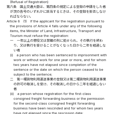
(Refusal of Registration)
第六条
国土交通大臣は、第四条の規定による登録の申請をした者
が次の各号のいずれかに該当するときは、その登録を拒否しなけ
ればならない。
Article 6
(1)
If the applicant for the registration pursuant to
the provisions of Article 4 falls under any of the following
items, the Minister of Land, Infrastructure, Transport and
Tourism must refuse the registration:
一
一年以上の懲役又は禁錮の刑に処せられ、その執行を終わ
り、又は執行を受けることがなくなった日から二年を経過しな
い者
(i)
a person who has been sentenced to imprisonment with
work or without work for one year or more, and for whom
two years have not elapsed since completion of the
sentence or the date on which the person ceased to be
subject to the sentence;
二
第一種貨物利用運送事業の登録又は第二種貨物利用運送事業
の許可の取消しを受け、その取消しの日から二年を経過しない
者
(ii)
a person whose registration for the first-class
consigned freight forwarding business or the permission
for the second-class consigned freight forwarding
business have been rescinded and for whom two years
have not elapsed since the rescission date;