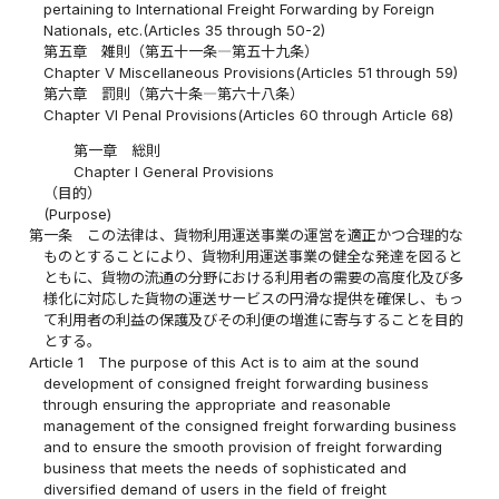
pertaining to International Freight Forwarding by Foreign
Nationals, etc.(Articles 35 through 50-2)
第五章 雑則（第五十一条―第五十九条）
Chapter V Miscellaneous Provisions(Articles 51 through 59)
第六章 罰則（第六十条―第六十八条）
Chapter VI Penal Provisions(Articles 60 through Article 68)
第一章 総則
Chapter I General Provisions
（目的）
(Purpose)
第一条
この法律は、貨物利用運送事業の運営を適正かつ合理的な
ものとすることにより、貨物利用運送事業の健全な発達を図ると
ともに、貨物の流通の分野における利用者の需要の高度化及び多
様化に対応した貨物の運送サービスの円滑な提供を確保し、もっ
て利用者の利益の保護及びその利便の増進に寄与することを目的
とする。
Article 1
The purpose of this Act is to aim at the sound
development of consigned freight forwarding business
through ensuring the appropriate and reasonable
management of the consigned freight forwarding business
and to ensure the smooth provision of freight forwarding
business that meets the needs of sophisticated and
diversified demand of users in the field of freight