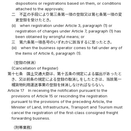
dispositions or registrations based on them, or conditions
attached to the approvals;
二
不正の手段により第三条第一項の登録又は第七条第一項の変
更登録を受けたとき。
(ii)
when registration under Article 3, paragraph (1) or
registration of changes under Article 7, paragraph (1) has
been obtained by wrongful means; or
三
第六条第一項各号のいずれかに該当するに至ったとき。
(iii)
when the business operator comes to fall under any of
the items of Article 6, paragraph (1).
（登録の抹消）
(Cancellation of Register)
第十七条
国土交通大臣は、第十五条の規定による届出があったと
き、又は前条の規定による登録の取消しをしたときは、当該第一
種貨物利用運送事業の登録を抹消しなければならない。
Article 17
In receiving the notification pursuant to the
provisions of Article 15 or rescinding the registration
pursuant to the provisions of the preceding Article, the
Minister of Land, Infrastructure, Transport and Tourism must
cancel the registration of the first-class consigned freight
forwarding business.
（附帯業務）