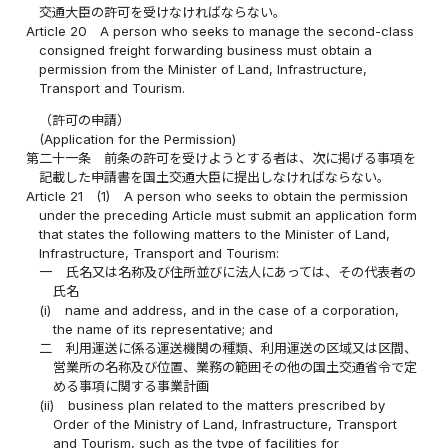
交通大臣の許可を受けなければならない。
Article 20
A person who seeks to manage the second-class
consigned freight forwarding business must obtain a
permission from the Minister of Land, Infrastructure,
Transport and Tourism.
（許可の申請）
(Application for the Permission)
第二十一条
前条の許可を受けようとする者は、次に掲げる事項を
記載した申請書を国土交通大臣に提出しなければならない。
Article 21
(1)
A person who seeks to obtain the permission
under the preceding Article must submit an application form
that states the following matters to the Minister of Land,
Infrastructure, Transport and Tourism:
一
氏名又は名称及び住所並びに法人にあっては、その代表者の
氏名
(i)
name and address, and in the case of a corporation,
the name of its representative; and
二
利用運送に係る運送機関の種類、利用運送の区域又は区間、
営業所の名称及び位置、業務の範囲その他の国土交通省令で定
める事項に関する事業計画
(ii)
business plan related to the matters prescribed by
Order of the Ministry of Land, Infrastructure, Transport
and Tourism, such as the type of facilities for