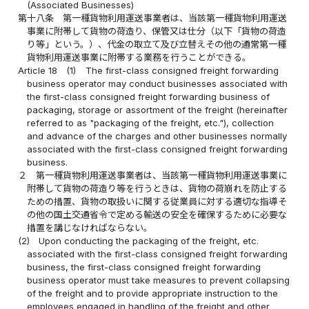
(Associated Businesses)
第十八条
第一種貨物利用運送事業者は、当該第一種貨物利用運送
事業に附帯して貨物の荷造り、保管又は仕分（以下「貨物の荷造
り等」という。）、代金の取立て及び立替えその他の通常第一種
貨物利用運送事業に附帯する業務を行うことができる。
Article 18
(1)
The first-class consigned freight forwarding
business operator may conduct businesses associated with
the first-class consigned freight forwarding business of
packaging, storage or assortment of the freight (hereinafter
referred to as "packaging of the freight, etc."), collection
and advance of the charges and other businesses normally
associated with the first-class consigned freight forwarding
business.
２
第一種貨物利用運送事業者は、当該第一種貨物利用運送事業に
附帯して貨物の荷造り等を行うときは、貨物の荷崩れを防止する
ための措置、貨物の取扱いに関する従業員に対する適切な指導そ
の他の国土交通省令で定める輸送の安全を確保するために必要な
措置を講じなければならない。
(2)
Upon conducting the packaging of the freight, etc.
associated with the first-class consigned freight forwarding
business, the first-class consigned freight forwarding
business operator must take measures to prevent collapsing
of the freight and to provide appropriate instruction to the
employees engaged in handling of the freight and other