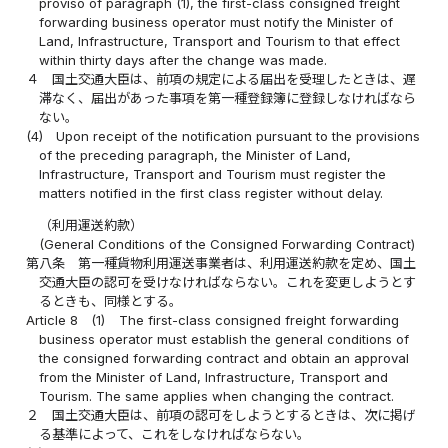
proviso of paragraph (1), the first-class consigned freight
forwarding business operator must notify the Minister of
Land, Infrastructure, Transport and Tourism to that effect
within thirty days after the change was made.
４
国土交通大臣は、前項の規定による届出を受理したときは、遅
滞なく、届出があった事項を第一種登録簿に登録しなければなら
ない。
(4)
Upon receipt of the notification pursuant to the provisions
of the preceding paragraph, the Minister of Land,
Infrastructure, Transport and Tourism must register the
matters notified in the first class register without delay.
（利用運送約款）
(General Conditions of the Consigned Forwarding Contract)
第八条
第一種貨物利用運送事業者は、利用運送約款を定め、国土
交通大臣の認可を受けなければならない。これを変更しようとす
るときも、同様とする。
Article 8
(1)
The first-class consigned freight forwarding
business operator must establish the general conditions of
the consigned forwarding contract and obtain an approval
from the Minister of Land, Infrastructure, Transport and
Tourism. The same applies when changing the contract.
２
国土交通大臣は、前項の認可をしようとするときは、次に掲げ
る基準によって、これをしなければならない。