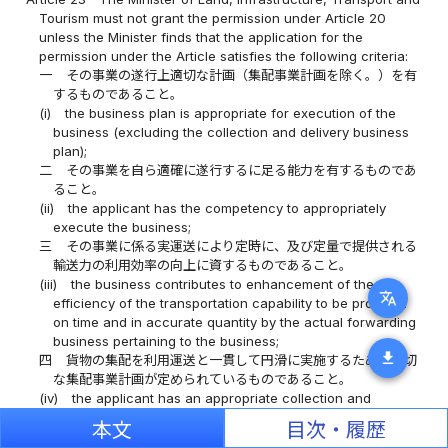
Tourism must not grant the permission under Article 20
unless the Minister finds that the application for the
permission under the Article satisfies the following criteria:
一
その事業の遂行上適切な計画（集配事業計画を除く。）を有
するものであること。
(i)
the business plan is appropriate for execution of the
business (excluding the collection and delivery business
plan);
二
その事業を自ら適確に遂行するに足る能力を有するものであ
ること。
(ii)
the applicant has the competency to appropriately
execute the business;
三
その事業に係る実運送により定時に、及び定量で提供される
輸送力の利用効率の向上に資するものであること。
(iii)
the business contributes to enhancement of the
translate
efficiency of the transportation capability to be provided
on time and in accurate quantity by the actual forwarding
business pertaining to the business;
download
四
貨物の集配を利用運送と一貫して円滑に実施するための適切
な集配事業計画が定められているものであること。
(iv)
the applicant has an appropriate collection and
delivery business plan to consistently and smoothly carry
本文
目次・履歴
out the collection and delivery of freight and the