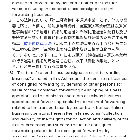
consigned forwarding by demand of other persons for
value, excluding the second-class consigned freight
forwarding business.
８
この法律において「第二種貨物利用運送事業」とは、他人の需
要に応じ、有償で、船舶運航事業者、航空運送事業者又は鉄道運
送事業者の行う運送に係る利用運送と当該利用運送に先行し及び
後続する当該利用運送に係る貨物の集貨及び配達のためにする自
動車（
道路運送車両法
（昭和二十六年法律第百八十五号）第二条
第二項の自動車（三輪以上の軽自動車及び二輪の自動車を除
く。）をいう。以下同じ。）による運送（貨物自動車運送事業者
の行う運送に係る利用運送を含む。以下「貨物の集配」とい
う。）とを一貫して行う事業をいう。
(8)
The term "second class consigned freight forwarding
business" as used in this Act means the consistent business
of consigned forwarding by demand of other persons for
value for the consigned forwarding by shipping business
operators, airline business operators or railway business
operators and forwarding (including consigned forwarding
related to the transportation by motor truck transportation
business operators; hereinafter referred to as "collection
and delivery of the freight") for collection and delivery of the
freight preceding and succeeding to the consigned
forwarding related to the consigned forwarding by
automobiles (automobiles prescribed in Article 2, paragraph