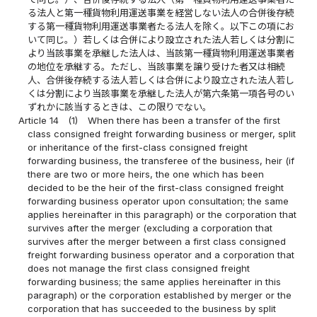
る法人と第一種貨物利用運送事業を経営しない法人の合併後存続
する第一種貨物利用運送事業者たる法人を除く。以下この項にお
いて同じ。）若しくは合併により設立された法人若しくは分割に
より当該事業を承継した法人は、当該第一種貨物利用運送事業者
の地位を承継する。ただし、当該事業を譲り受けた者又は相続
人、合併後存続する法人若しくは合併により設立された法人若し
くは分割により当該事業を承継した法人が第六条第一項各号のい
ずれかに該当するときは、この限りでない。
Article 14
(1)
When there has been a transfer of the first
class consigned freight forwarding business or merger, split
or inheritance of the first-class consigned freight
forwarding business, the transferee of the business, heir (if
there are two or more heirs, the one which has been
decided to be the heir of the first-class consigned freight
forwarding business operator upon consultation; the same
applies hereinafter in this paragraph) or the corporation that
survives after the merger (excluding a corporation that
survives after the merger between a first class consigned
freight forwarding business operator and a corporation that
does not manage the first class consigned freight
forwarding business; the same applies hereinafter in this
paragraph) or the corporation established by merger or the
corporation that has succeeded to the business by split