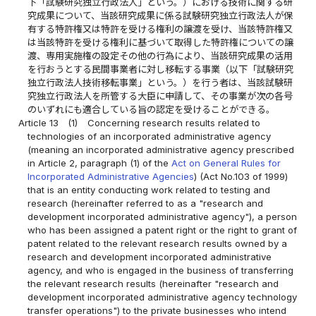
下「試験研究独立行政法人」という。）における技術に関する研
究成果について、当該研究成果に係る試験研究独立行政法人が保
有する特許権又は特許を受ける権利の譲渡を受け、当該特許権又
は当該特許を受ける権利に基づいて取得した特許権についての譲
渡、専用実施権の設定その他の行為により、当該研究成果の活用
を行おうとする民間事業者に対し移転する事業（以下「試験研究
独立行政法人技術移転事業」という。）を行う者は、当該試験研
究独立行政法人を所管する大臣に申請して、その事業が次の各号
のいずれにも適合している旨の認定を受けることができる。
Article 13
(1)
Concerning research results related to
technologies of an incorporated administrative agency
(meaning an incorporated administrative agency prescribed
in Article 2, paragraph (1) of the
Act on General Rules for
Incorporated Administrative Agencies
) (Act No.103 of 1999)
that is an entity conducting work related to testing and
research (hereinafter referred to as a "research and
development incorporated administrative agency"), a person
who has been assigned a patent right or the right to grant of
patent related to the relevant research results owned by a
research and development incorporated administrative
agency, and who is engaged in the business of transferring
the relevant research results (hereinafter "research and
development incorporated administrative agency technology
transfer operations") to the private businesses who intend