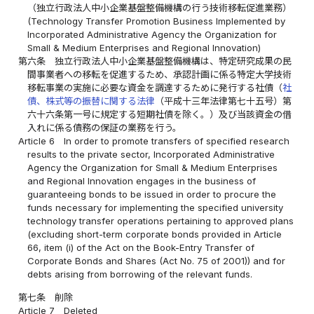
（独立行政法人中小企業基盤整備機構の行う技術移転促進業務）
(Technology Transfer Promotion Business Implemented by
Incorporated Administrative Agency the Organization for
Small & Medium Enterprises and Regional Innovation)
第六条
独立行政法人中小企業基盤整備機構は、特定研究成果の民
間事業者への移転を促進するため、承認計画に係る特定大学技術
移転事業の実施に必要な資金を調達するために発行する社債（
社
債、株式等の振替に関する法律
（平成十三年法律第七十五号）第
六十六条第一号に規定する短期社債を除く。）及び当該資金の借
入れに係る債務の保証の業務を行う。
Article 6
In order to promote transfers of specified research
results to the private sector, Incorporated Administrative
Agency the Organization for Small & Medium Enterprises
and Regional Innovation engages in the business of
guaranteeing bonds to be issued in order to procure the
funds necessary for implementing the specified university
technology transfer operations pertaining to approved plans
(excluding short-term corporate bonds provided in Article
66, item (i) of the Act on the Book-Entry Transfer of
Corporate Bonds and Shares (Act No. 75 of 2001)) and for
debts arising from borrowing of the relevant funds.
第七条
削除
Article 7
Deleted