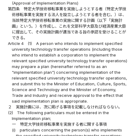
(Approval of Implementation Plans)
第四条
特定大学技術移転事業を実施しようとする者（特定大学技
術移転事業を実施する法人を設立しようとする者を含む。）は、
当該特定大学技術移転事業の実施に関する計画（以下「実施計
画」という。）を作成し、これを文部科学大臣及び経済産業大臣
に提出して、その実施計画が適当である旨の承認を受けることが
できる。
Article 4
(1)
A person who intends to implement specified
university technology transfer operations (including those
who intend to establish a corporation to implement the
relevant specified university technology transfer operations)
may prepare a plan (hereinafter referred to as an
"implementation plan") concerning implementation of the
relevant specified university technology transfer operations,
and submit this to the Minister of Education, Culture, Sports,
Science and Technology and the Minister of Economy,
Trade and Industry and receive approval to the effect that
said implementation plan is appropriate.
２
実施計画には、次に掲げる事項を記載しなければならない。
(2)
The following particulars must be entered in the
Implementation plan;
一
特定大学技術移転事業を実施する者に関する事項
(i)
particulars concerning the person(s) who implements
the specified university technology transfer operations;