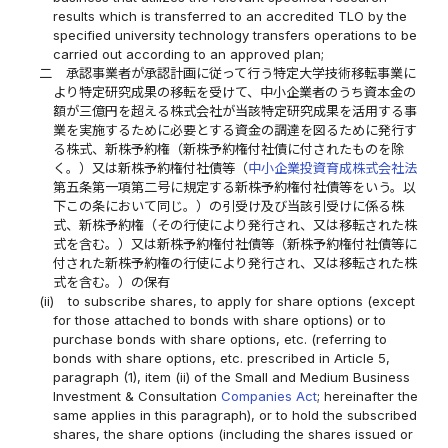
results which is transferred to an accredited TLO by the
specified university technology transfers operations to be
carried out according to an approved plan;
二
承認事業者が承認計画に従って行う特定大学技術移転事業に
より特定研究成果の移転を受けて、中小企業者のうち資本金の
額が三億円を超える株式会社が当該特定研究成果を活用する事
業を実施するために必要とする資金の調達を図るために発行す
る株式、新株予約権（新株予約権付社債に付されたものを除
く。）又は新株予約権付社債等（
中小企業投資育成株式会社法
第五条第一項第二号に規定する新株予約権付社債等をいう。以
下この条において同じ。）の引受け及び当該引受けに係る株
式、新株予約権（その行使により発行され、又は移転された株
式を含む。）又は新株予約権付社債等（新株予約権付社債等に
付された新株予約権の行使により発行され、又は移転された株
式を含む。）の保有
(ii)
to subscribe shares, to apply for share options (except
for those attached to bonds with share options) or to
purchase bonds with share options, etc. (referring to
bonds with share options, etc. prescribed in Article 5,
paragraph (1), item (ii) of the Small and Medium Business
Investment & Consultation
Companies Act
; hereinafter the
same applies in this paragraph), or to hold the subscribed
shares, the share options (including the shares issued or