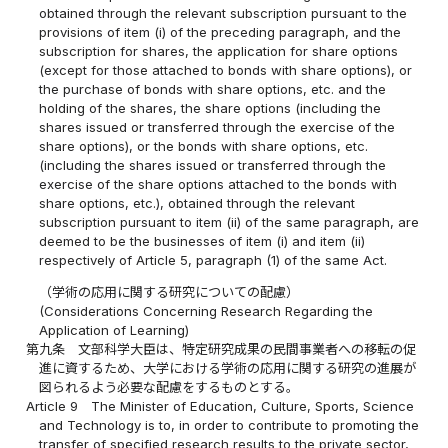
obtained through the relevant subscription pursuant to the
provisions of item (i) of the preceding paragraph, and the
subscription for shares, the application for share options
(except for those attached to bonds with share options), or
the purchase of bonds with share options, etc. and the
holding of the shares, the share options (including the
shares issued or transferred through the exercise of the
share options), or the bonds with share options, etc.
(including the shares issued or transferred through the
exercise of the share options attached to the bonds with
share options, etc.), obtained through the relevant
subscription pursuant to item (ii) of the same paragraph, are
deemed to be the businesses of item (i) and item (ii)
respectively of Article 5, paragraph (1) of the same Act.
（学術の応用に関する研究についての配慮）
(Considerations Concerning Research Regarding the
Application of Learning)
第九条
文部科学大臣は、特定研究成果の民間事業者への移転の促
進に資するため、大学における学術の応用に関する研究の進展が
図られるよう必要な配慮をするものとする。
Article 9
The Minister of Education, Culture, Sports, Science
and Technology is to, in order to contribute to promoting the
transfer of specified research results to the private sector,