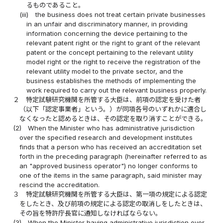
るものであること。
(iii)
the business does not treat certain private businesses
in an unfair and discriminatory manner, in providing
information concerning the device pertaining to the
relevant patent right or the right to grant of the relevant
patent or the concept pertaining to the relevant utility
model right or the right to receive the registration of the
relevant utility model to the private sector, and the
business establishes the methods of implementing the
work required to carry out the relevant business properly.
２
特定試験研究機関を所管する大臣は、前項の認定を受けた者
（以下「認定事業者」という。）が同項各号のいずれかに適合し
なくなったと認めるときは、その認定を取り消すことができる。
(2)
When the Minister who has administrative jurisdiction
over the specified research and development institutes
finds that a person who has received an accreditation set
forth in the preceding paragraph (hereinafter referred to as
an "approved business operator") no longer conforms to
one of the items in the same paragraph, said minister may
rescind the accreditation.
３
特定試験研究機関を所管する大臣は、第一項の規定による認定
をしたとき、及び前項の規定による認定の取消しをしたときは、
その旨を特許庁長官に通知しなければならない。
(3)
When the Minister having administrative jurisdiction over