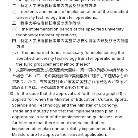
二
特定大学技術移転事業の内容及び実施方法
(ii)
contents and means of implementation of the specified
university technology transfer operations;
三
特定大学技術移転事業の実施時期
(iii)
the implementation period of the specified university
technology transfer operations;
四
特定大学技術移転事業の実施に必要な資金の額及びその調達
方法
(iv)
the amount of funds necessary for implementing the
specified university technology transfer operations and
the fund procurement method thereof.
３
文部科学大臣及び経済産業大臣は、第一項の承認の申請があっ
た場合において、その実施計画が実施指針に照らして適切なもの
であり、かつ、当該実施計画が確実に実施される見込みがあると
認めるときは、その承認をするものとする。
(3)
In the case that the approval set forth in paragraph (1) is
applied for, when the Minister of Education, Culture, Sports,
Science and Technology and the Minister of Economy,
Trade and Industry find that the implementation plan is
appropriate in light of the implementation guidelines, and
furthermore that there is an expectation that the
implementation plan can be reliably implemented, the
Ministers are to approve the relevant application.