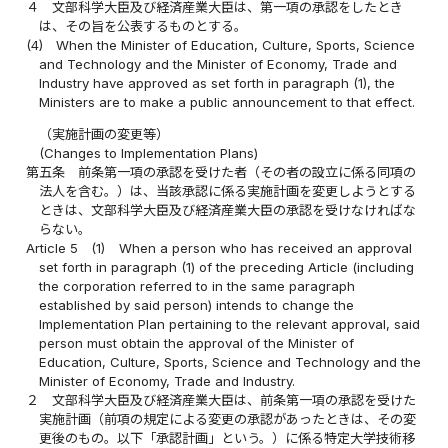
４
文部科学大臣及び経済産業大臣は、第一項の承認をしたとき
は、その旨を公表するものとする。
(4)
When the Minister of Education, Culture, Sports, Science
and Technology and the Minister of Economy, Trade and
Industry have approved as set forth in paragraph (1), the
Ministers are to make a public announcement to that effect.
（実施計画の変更等）
(Changes to Implementation Plans)
第五条
前条第一項の承認を受けた者（その者の設立に係る同項の
法人を含む。）は、当該承認に係る実施計画を変更しようとする
ときは、文部科学大臣及び経済産業大臣の承認を受けなければな
らない。
Article 5
(1)
When a person who has received an approval
set forth in paragraph (1) of the preceding Article (including
the corporation referred to in the same paragraph
established by said person) intends to change the
Implementation Plan pertaining to the relevant approval, said
person must obtain the approval of the Minister of
Education, Culture, Sports, Science and Technology and the
Minister of Economy, Trade and Industry.
２
文部科学大臣及び経済産業大臣は、前条第一項の承認を受けた
実施計画（前項の規定による変更の承認があったときは、その変
更後のもの。以下「承認計画」という。）に係る特定大学技術移