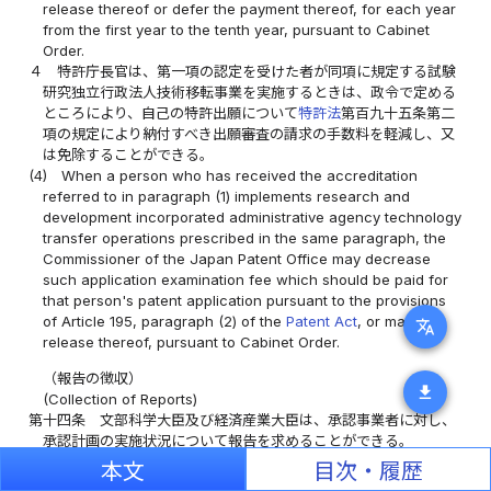
release thereof or defer the payment thereof, for each year
from the first year to the tenth year, pursuant to Cabinet
Order.
４
特許庁長官は、第一項の認定を受けた者が同項に規定する試験
研究独立行政法人技術移転事業を実施するときは、政令で定める
ところにより、自己の特許出願について
特許法
第百九十五条第二
項の規定により納付すべき出願審査の請求の手数料を軽減し、又
は免除することができる。
(4)
When a person who has received the accreditation
referred to in paragraph (1) implements research and
development incorporated administrative agency technology
transfer operations prescribed in the same paragraph, the
Commissioner of the Japan Patent Office may decrease
such application examination fee which should be paid for
that person's patent application pursuant to the provisions
of Article 195, paragraph (2) of the
Patent Act
, or may
translate
release thereof, pursuant to Cabinet Order.
（報告の徴収）
download
(Collection of Reports)
第十四条
文部科学大臣及び経済産業大臣は、承認事業者に対し、
承認計画の実施状況について報告を求めることができる。
Article 14
(1)
The Minister of Education, Culture, Sports,
本文
目次・履歴
Science and Technology and the Minister of Economy,