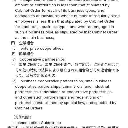
amount of contribution is less than that stipulated by
Cabinet Order for each of its business types, and
companies or individuals whose number of regularly hired
employees is less than that stipulated by Cabinet Order
for each of its business types and who are engaged in
such a business type as stipulated by that Cabinet Order
as the main business;
四
企業組合
(iv)
enterprise cooperatives;
五
協業組合
(v)
cooperative partnerships;
六
事業協同組合、事業協同小組合、商工組合、協同組合連合会
その他の特別の法律により設立された組合及びその連合会であ
って、政令で定めるもの
(vi)
business cooperative partnerships, small business
cooperative partnerships, commercial and industrial
partnerships, federations of cooperative partnerships,
and other such partnerships and federations of
partnership established by special law, and specified by
Cabinet Orders.
（実施指針）
(Implementation Guidelines)
第三条
文部科学大臣及び経済産業大臣は、特定研究成果の民間事