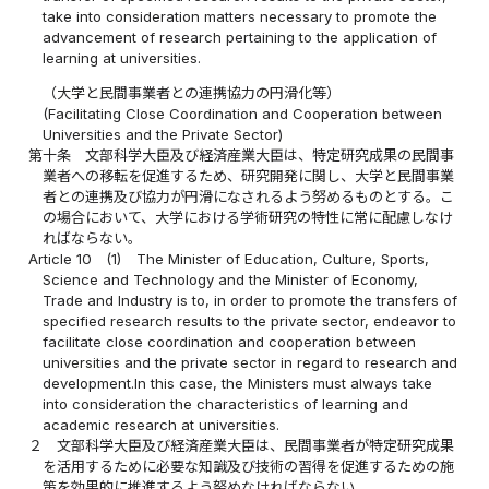
take into consideration matters necessary to promote the
advancement of research pertaining to the application of
learning at universities.
（大学と民間事業者との連携協力の円滑化等）
(Facilitating Close Coordination and Cooperation between
Universities and the Private Sector)
第十条
文部科学大臣及び経済産業大臣は、特定研究成果の民間事
業者への移転を促進するため、研究開発に関し、大学と民間事業
者との連携及び協力が円滑になされるよう努めるものとする。こ
の場合において、大学における学術研究の特性に常に配慮しなけ
ればならない。
Article 10
(1)
The Minister of Education, Culture, Sports,
Science and Technology and the Minister of Economy,
Trade and Industry is to, in order to promote the transfers of
specified research results to the private sector, endeavor to
facilitate close coordination and cooperation between
universities and the private sector in regard to research and
development.In this case, the Ministers must always take
into consideration the characteristics of learning and
academic research at universities.
２
文部科学大臣及び経済産業大臣は、民間事業者が特定研究成果
を活用するために必要な知識及び技術の習得を促進するための施
策を効果的に推進するよう努めなければならない。