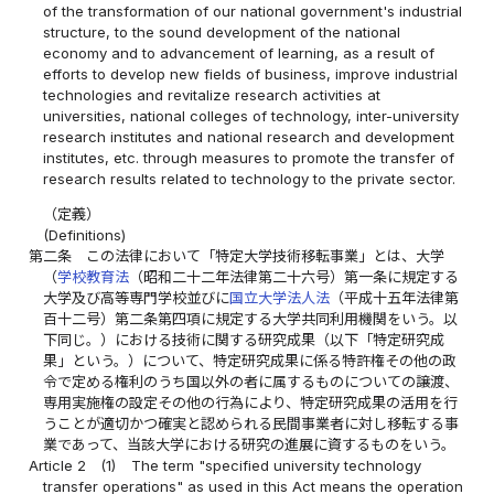
of the transformation of our national government's industrial
structure, to the sound development of the national
economy and to advancement of learning, as a result of
efforts to develop new fields of business, improve industrial
technologies and revitalize research activities at
universities, national colleges of technology, inter-university
research institutes and national research and development
institutes, etc. through measures to promote the transfer of
research results related to technology to the private sector.
（定義）
(Definitions)
第二条
この法律において「特定大学技術移転事業」とは、大学
（
学校教育法
（昭和二十二年法律第二十六号）第一条に規定する
大学及び高等専門学校並びに
国立大学法人法
（平成十五年法律第
百十二号）第二条第四項に規定する大学共同利用機関をいう。以
下同じ。）における技術に関する研究成果（以下「特定研究成
果」という。）について、特定研究成果に係る特許権その他の政
令で定める権利のうち国以外の者に属するものについての譲渡、
専用実施権の設定その他の行為により、特定研究成果の活用を行
うことが適切かつ確実と認められる民間事業者に対し移転する事
業であって、当該大学における研究の進展に資するものをいう。
Article 2
(1)
The term "specified university technology
transfer operations" as used in this Act means the operation