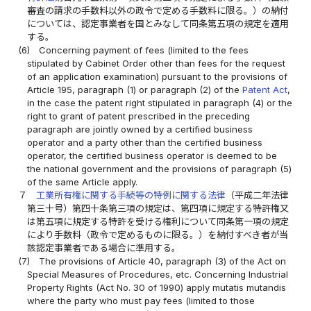
審査の請求の手数料以外の政令で定める手数料に限る。）の納付
については、認定事業者を国とみなして同条第五項の規定を適用
する。
(6)
Concerning payment of fees (limited to the fees
stipulated by Cabinet Order other than fees for the request
of an application examination) pursuant to the provisions of
Article 195, paragraph (1) or paragraph (2) of the
Patent Act
,
in the case the patent right stipulated in paragraph (4) or the
right to grant of patent prescribed in the preceding
paragraph are jointly owned by a certified business
operator and a party other than the certified business
operator, the certified business operator is deemed to be
the national government and the provisions of paragraph (5)
of the same Article apply.
７
工業所有権に関する手続等の特例に関する法律
（平成二年法律
第三十号）第四十条第三項の規定は、第四項に規定する特許権又
は第五項に規定する特許を受ける権利について同条第一項の規定
により手数料（政令で定めるものに限る。）を納付すべき者が当
該認定事業者である場合に準用する。
(7)
The provisions of Article 40, paragraph (3) of the Act on
Special Measures of Procedures, etc. Concerning Industrial
Property Rights (Act No. 30 of 1990) apply mutatis mutandis
where the party who must pay fees (limited to those