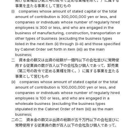
掲げる業種及び第三号の政令で定める業種を除く。）に属する
事業を主たる事業として営むもの
(i)
companies whose amount of stated capital or the total
amount of contribution is 300,000,000 yen or less, and
companies or individuals whose number of regularly hired
employees is 300 or less, and who are engaged in the
business of manufacturing, construction, transportation or
other types of business (excluding the business types
listed in the next item (ii) through (ii-iii) and those specified
by Cabinet Order set forth in item (iii)) as the main
business;
二
資本金の額又は出資の総額が一億円以下の会社並びに常時使
用する従業員の数が百人以下の会社及び個人であって、卸売業
（第三号の政令で定める業種を除く。）に属する事業を主たる
事業として営むもの
(ii)
companies whose amount of stated capital or the total
amount of contribution is 100,000,000 yen or less, and
companies or individuals whose number of regularly hired
employees is 100 or less, and who are engaged in a
wholesale business (excluding the business types
stipulated in the Cabinet Order of item (iii)) as the main
business;
二の二
資本金の額又は出資の総額が五千万円以下の会社並びに
常時使用する従業員の数が百人以下の会社及び個人であって、