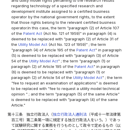
and utility model rights pertaining to the research results
regarding technology of a specified research and
development institute assigned to a certified business
operator by the national government rights, to the extent
that those rights belong to the relevant certified business
operator.In this case, the term "paragraph (2) of Article 107
of the
Patent Act
(Act No. 121 of 1959)" in paragraph (4) is
deemed to be replaced with "paragraph (2) of Article 31 of
the
Utility Model Act
(Act No. 123 of 1959)" ; the term
"paragraph (4) of Article 195 of the
Patent Act
" in paragraph
(5) is deemed to be replaced with "paragraph (3) of Article
54 of the
Utility Model Act
" ; the term "paragraph (1) or
paragraph (2) of Article 195 of the
Patent Act
" in paragraph
(6) is deemed to be replaced with "paragraph (1) or
paragraph (2) of Article 54 of the
Utility Model Act
" ; the term
"fee to request an examination of applications" is deemed
to be replaced with "fee to request a utility model technical
opinion " ; and the term "paragraph (5) of the same Article"
is deemed to be replaced with "paragraph (4) of the same
Article."
第十三条
独立行政法人（
独立行政法人通則法
（平成十一年法律第
百三号）第二条第一項に規定する独立行政法人をいう。）であっ
て試験研究に関する業務を行うものとして政令で定めるもの（以