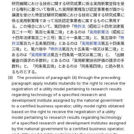
研究機関における技術に関する研究成果に係る実用新案登録を受
ける権利に基づいて取得した実用新案権及び認定事業者が国から
譲渡を受けた特定試験研究機関における技術に関する研究成果に
係る実用新案権であって当該認定事業者に属するものに準用す
る。この場合において、第四項中「
特許法
（昭和三十四年法律第
百二十一号）第百七条第二項」とあるのは「
実用新案法
（昭和三
十四年法律第百二十三号）第三十一条第二項」と、第五項中「
特
許法
第百九十五条第四項」とあるのは「
実用新案法
第五十四条第
三項」と、第六項中「
特許法
第百九十五条第一項又は第二項」と
あるのは「
実用新案法
第五十四条第一項又は第二項」と、「出願
審査の請求の手数料」とあるのは「実用新案技術評価の請求の手
数料」と、「同条第五項」とあるのは「同条第四項」と読み替え
るものとする。
(9)
The provisions of paragraph (4) through the preceding
paragraph apply mutatis mutandis to: the right to receive the
registration of a utility model pertaining to research results
regarding technology of a specified research and
development institute assigned by the national government
to a certified business operator; utility model rights obtained
based on the right to receive the registration of a utility
model pertaining to research results regarding technology
of a specified research and development institutes assigned
by the national government to a certified business operator;