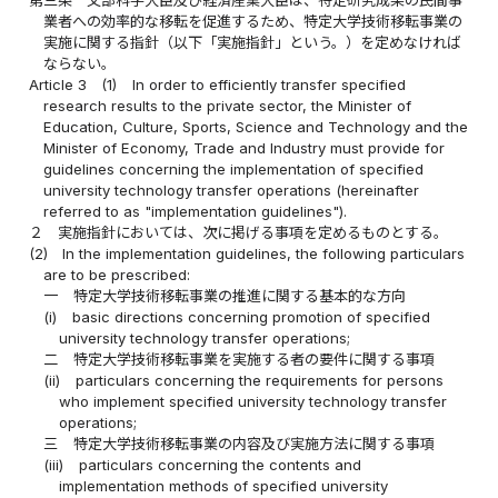
業者への効率的な移転を促進するため、特定大学技術移転事業の
実施に関する指針（以下「実施指針」という。）を定めなければ
ならない。
Article 3
(1)
In order to efficiently transfer specified
research results to the private sector, the Minister of
Education, Culture, Sports, Science and Technology and the
Minister of Economy, Trade and Industry must provide for
guidelines concerning the implementation of specified
university technology transfer operations (hereinafter
referred to as "implementation guidelines").
２
実施指針においては、次に掲げる事項を定めるものとする。
(2)
In the implementation guidelines, the following particulars
are to be prescribed:
一
特定大学技術移転事業の推進に関する基本的な方向
(i)
basic directions concerning promotion of specified
university technology transfer operations;
二
特定大学技術移転事業を実施する者の要件に関する事項
(ii)
particulars concerning the requirements for persons
who implement specified university technology transfer
operations;
三
特定大学技術移転事業の内容及び実施方法に関する事項
(iii)
particulars concerning the contents and
implementation methods of specified university