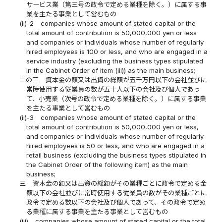
サービス業（第三号の政令で定める業種を除く。）に属する事
業を主たる事業として営むもの
(ii)-2
companies whose amount of stated capital or the
total amount of contribution is 50,000,000 yen or less
and companies or individuals whose number of regularly
hired employees is 100 or less, and who are engaged in a
service industry (excluding the business types stipulated
in the Cabinet Order of item (iii)) as the main business;
二の三
資本金の額又は出資の総額が五千万円以下の会社並びに
常時使用する従業員の数が五十人以下の会社及び個人であっ
て、小売業（次号の政令で定める業種を除く。）に属する事業
を主たる事業として営むもの
(ii)-3
companies whose amount of stated capital or the
total amount of contribution is 50,000,000 yen or less,
and companies or individuals whose number of regularly
hired employees is 50 or less, and who are engaged in a
retail business (excluding the business types stipulated in
the Cabinet Order of the following item) as the main
business;
三
資本金の額又は出資の総額がその業種ごとに政令で定める金
額以下の会社並びに常時使用する従業員の数がその業種ごとに
政令で定める数以下の会社及び個人であって、その政令で定め
る業種に属する事業を主たる事業として営むもの
(iii)
companies whose amount of stated capital or the total