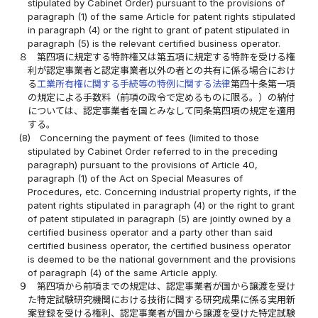
stipulated by Cabinet Order) pursuant to the provisions of
paragraph (1) of the same Article for patent rights stipulated
in paragraph (4) or the right to grant of patent stipulated in
paragraph (5) is the relevant certified business operator.
８
第四項に規定する特許権又は第五項に規定する特許を受ける権
利が認定事業者と認定事業者以外の者との共有に係る場合におけ
る
工業所有権に関する手続等の特例に関する法律
第四十条第一項
の規定による手数料（前項の政令で定めるものに限る。）の納付
については、認定事業者を国とみなして同条第四項の規定を適用
する。
(8)
Concerning the payment of fees (limited to those
stipulated by Cabinet Order referred to in the preceding
paragraph) pursuant to the provisions of Article 40,
paragraph (1) of the Act on Special Measures of
Procedures, etc. Concerning industrial property rights, if the
patent rights stipulated in paragraph (4) or the right to grant
of patent stipulated in paragraph (5) are jointly owned by a
certified business operator and a party other than said
certified business operator, the certified business operator
is deemed to be the national government and the provisions
of paragraph (4) of the same Article apply.
９
第四項から前項までの規定は、認定事業者が国から譲渡を受け
た特定試験研究機関における技術に関する研究成果に係る実用新
案登録を受ける権利、認定事業者が国から譲渡を受けた特定試験