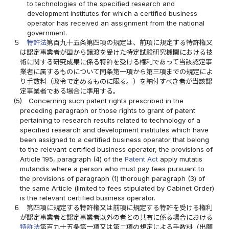
to technologies of the specified research and
development institutes for which a certified business
operator has received an assignment from the national
government.
５
特許法
第百九十五条第四項の規定は、前項に規定する特許権又
は認定事業者が国から譲渡を受けた特定試験研究機関における技
術に関する研究成果に係る特許を受ける権利であって当該認定事
業者に属するものについて同条第一項から第三項までの規定によ
り手数料（政令で定めるものに限る。）を納付すべき者が当該認
定事業者である場合に準用する。
(5)
Concerning such patent rights prescribed in the
preceding paragraph or those rights to grant of patent
pertaining to research results related to technology of a
specified research and development institutes which have
been assigned to a certified business operator that belong
to the relevant certified business operator, the provisions of
Article 195, paragraph (4) of the
Patent Act
apply mutatis
mutandis where a person who must pay fees pursuant to
the provisions of paragraph (1) thorough paragraph (3) of
the same Article (limited to fees stipulated by Cabinet Order)
is the relevant certified business operator.
６
第四項に規定する特許権又は前項に規定する特許を受ける権利
が認定事業者と認定事業者以外の者との共有に係る場合における
特許法
第百九十五条第一項又は第二項の規定による手数料（出願