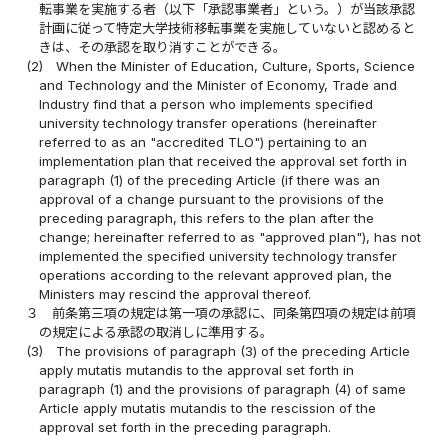
転事業を実施する者（以下「承認事業者」という。）が当該承認
計画に従って特定大学技術移転事業を実施していないと認めると
きは、その承認を取り消すことができる。
(2)
When the Minister of Education, Culture, Sports, Science
and Technology and the Minister of Economy, Trade and
Industry find that a person who implements specified
university technology transfer operations (hereinafter
referred to as an "accredited TLO") pertaining to an
implementation plan that received the approval set forth in
paragraph (1) of the preceding Article (if there was an
approval of a change pursuant to the provisions of the
preceding paragraph, this refers to the plan after the
change; hereinafter referred to as "approved plan"), has not
implemented the specified university technology transfer
operations according to the relevant approved plan, the
Ministers may rescind the approval thereof.
３
前条第三項の規定は第一項の承認に、同条第四項の規定は前項
の規定による承認の取消しに準用する。
(3)
The provisions of paragraph (3) of the preceding Article
apply mutatis mutandis to the approval set forth in
paragraph (1) and the provisions of paragraph (4) of same
Article apply mutatis mutandis to the rescission of the
approval set forth in the preceding paragraph.