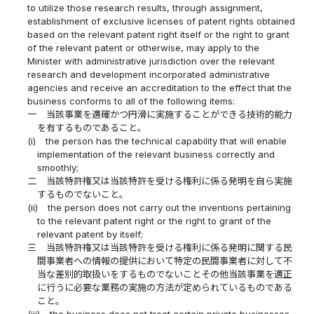
to utilize those research results, through assignment,
establishment of exclusive licenses of patent rights obtained
based on the relevant patent right itself or the right to grant
of the relevant patent or otherwise, may apply to the
Minister with administrative jurisdiction over the relevant
research and development incorporated administrative
agencies and receive an accreditation to the effect that the
business conforms to all of the following items:
一
当該事業を適確かつ円滑に実施することができる技術的能力
を有するものであること。
(i)
the person has the technical capability that will enable
implementation of the relevant business correctly and
smoothly;
二
当該特許権又は当該特許を受ける権利に係る発明を自ら実施
するものでないこと。
(ii)
the person does not carry out the inventions pertaining
to the relevant patent right or the right to grant of the
relevant patent by itself;
三
当該特許権又は当該特許を受ける権利に係る発明に関する民
間事業者への情報の提供において特定の民間事業者に対して不
当な差別的取扱いをするものでないことその他当該事業を適正
に行うに必要な業務の実施の方法が定められているものである
こと。