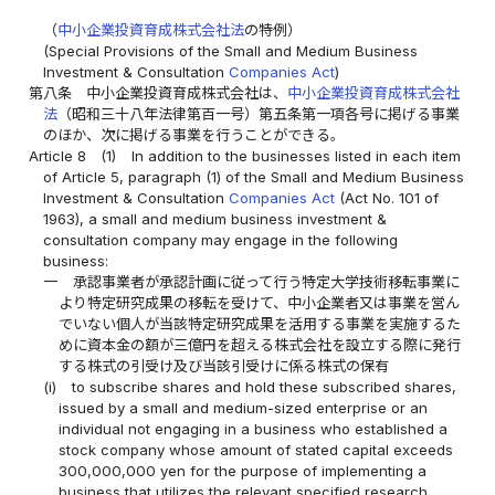
（
中小企業投資育成株式会社法
の特例）
(Special Provisions of the Small and Medium Business
Investment & Consultation
Companies Act
)
第八条
中小企業投資育成株式会社は、
中小企業投資育成株式会社
法
（昭和三十八年法律第百一号）第五条第一項各号に掲げる事業
のほか、次に掲げる事業を行うことができる。
Article 8
(1)
In addition to the businesses listed in each item
of Article 5, paragraph (1) of the Small and Medium Business
Investment & Consultation
Companies Act
(Act No. 101 of
1963), a small and medium business investment &
consultation company may engage in the following
business:
一
承認事業者が承認計画に従って行う特定大学技術移転事業に
より特定研究成果の移転を受けて、中小企業者又は事業を営ん
でいない個人が当該特定研究成果を活用する事業を実施するた
めに資本金の額が三億円を超える株式会社を設立する際に発行
する株式の引受け及び当該引受けに係る株式の保有
(i)
to subscribe shares and hold these subscribed shares,
issued by a small and medium-sized enterprise or an
individual not engaging in a business who established a
stock company whose amount of stated capital exceeds
300,000,000 yen for the purpose of implementing a
business that utilizes the relevant specified research