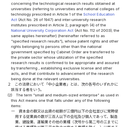
concerning the technological research results obtained at
universities (referring to universities and national colleges of
technology prescribed in Article 1 of the
School Education
Act
(Act No. 26 of 1947) and inter-university research
institutes prescribed in Article 2, paragraph (4) of the
National University Corporation Act
(Act No. 112 of 2003); the
same applies hereinafter) (hereinafter referred to as
"specified research results"), whose patent rights and other
rights belonging to persons other than the national
government specified by Cabinet Order are transferred to
the private sector whose utilization of the specified
research results is confirmed to be appropriate and assured
by transferring , establishing exclusive license and other
acts, and that contribute to advancement of the research
being done at the relevant universities.
２
この法律において「中小企業者」とは、次の各号のいずれかに
該当する者をいう。
(2)
The term "small and medium-sized enterprise" as used in
this Act means one that falls under any of the following
items:
一
資本金の額又は出資の総額が三億円以下の会社並びに常時使
用する従業員の数が三百人以下の会社及び個人であって、製造
業、建設業、運輸業その他の業種（次号から第二号の三までに