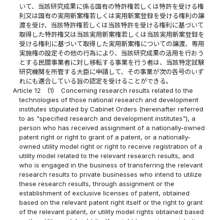
いて、当該研究成果に係る国有の特許権若しくは特許を受ける権
利又は国有の実用新案権若しくは実用新案登録を受ける権利の譲
渡を受け、当該特許権若しくは当該特許を受ける権利に基づいて
取得した特許権又は当該実用新案権若しくは当該実用新案登録を
受ける権利に基づいて取得した実用新案権についての譲渡、専用
実施権の設定その他の行為により、当該研究成果の活用を行おう
とする民間事業者に対し移転する事業を行う者は、当該特定試験
研究機関を所管する大臣に申請して、その事業が次の各号のいず
れにも適合している旨の認定を受けることができる。
Article 12
(1)
Concerning research results related to the
technologies of those national research and development
institutes stipulated by Cabinet Orders (hereinafter referred
to as "specified research and development institutes"), a
person who has received assignment of a nationally-owned
patent right or right to grant of a patent, or a nationally-
owned utility model right or right to receive registration of a
utility model related to the relevant research results, and
who is engaged in the business of transferring the relevant
research results to private businesses who intend to utilize
these research results, through assignment or the
establishment of exclusive licenses of patent, obtained
based on the relevant patent right itself or the right to grant
of the relevant patent, or utility model rights obtained based