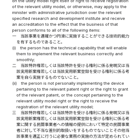
on the utility model right itself or right to receive registration
of the relevant utility model, or otherwise, may apply to the
minister with administrative jurisdiction over the relevant
specified research and development institute and receive
an accreditation to the effect that the business of that
person conforms to all of the following items:
一
当該事業を適確かつ円滑に実施することができる技術的能力
を有するものであること。
(i)
the person has the technical capability that will enable
them to implement the relevant business correctly and
smoothly;
二
当該特許権若しくは当該特許を受ける権利に係る発明又は当
該実用新案権若しくは当該実用新案登録を受ける権利に係る考
案を自ら実施するものでないこと。
(ii)
the person is not personally implementing the device
pertaining to the relevant patent right or the right to grant
of the relevant patent, or the concept pertaining to the
relevant utility model right or the right to receive the
registration of the relevant utility model;
三
当該特許権若しくは当該特許を受ける権利に係る発明又は当
該実用新案権若しくは当該実用新案登録を受ける権利に係る考
案に関する民間事業者への情報の提供において特定の民間事業
者に対して不当な差別的取扱いをするものでないことその他当
該事業を適正に行うに必要な業務の実施の方法が定められてい