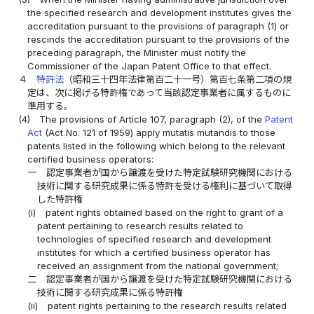
the specified research and development institutes gives the
accreditation pursuant to the provisions of paragraph (1) or
rescinds the accreditation pursuant to the provisions of the
preceding paragraph, the Minister must notify the
Commissioner of the Japan Patent Office to that effect.
４
特許法
（昭和三十四年法律第百二十一号）第百七条第二項の規
定は、次に掲げる特許権であって当該認定事業者に属するものに
準用する。
(4)
The provisions of Article 107, paragraph (2), of the
Patent
Act
(Act No. 121 of 1959) apply mutatis mutandis to those
patents listed in the following which belong to the relevant
certified business operators:
一
認定事業者が国から譲渡を受けた特定試験研究機関における
技術に関する研究成果に係る特許を受ける権利に基づいて取得
した特許権
(i)
patent rights obtained based on the right to grant of a
patent pertaining to research results related to
technologies of specified research and development
institutes for which a certified business operator has
received an assignment from the national government;
二
認定事業者が国から譲渡を受けた特定試験研究機関における
技術に関する研究成果に係る特許権
(ii)
patent rights pertaining to the research results related