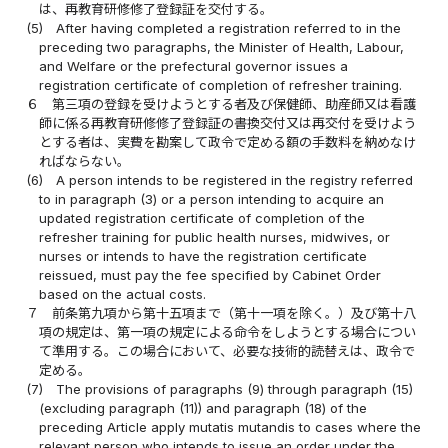
は、再教育研修修了登録証を交付する。
(5)
After having completed a registration referred to in the
preceding two paragraphs, the Minister of Health, Labour,
and Welfare or the prefectural governor issues a
registration certificate of completion of refresher training.
６
第三項の登録を受けようとする者及び保健師、助産師又は看護
師に係る再教育研修修了登録証の書換交付又は再交付を受けよう
とする者は、実費を勘案して政令で定める額の手数料を納めなけ
ればならない。
(6)
A person intends to be registered in the registry referred
to in paragraph (3) or a person intending to acquire an
updated registration certificate of completion of the
refresher training for public health nurses, midwives, or
nurses or intends to have the registration certificate
reissued, must pay the fee specified by Cabinet Order
based on the actual costs.
７
前条第九項から第十五項まで（第十一項を除く。）及び第十八
項の規定は、第一項の規定による命令をしようとする場合につい
て準用する。この場合において、必要な技術的読替えは、政令で
定める。
(7)
The provisions of paragraphs (9) through paragraph (15)
(excluding paragraph (11)) and paragraph (18) of the
preceding Article apply mutatis mutandis to cases where the
relevant person who intends to issue an order under the