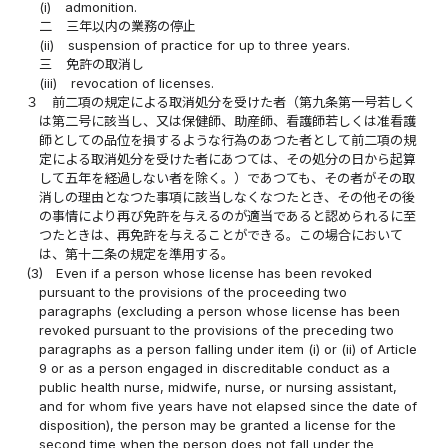
(i)
admonition.
二
三年以内の業務の停止
(ii)
suspension of practice for up to three years.
三
免許の取消し
(iii)
revocation of licenses.
３
前二項の規定による取消処分を受けた者（第九条第一号若しく
は第二号に該当し、又は保健師、助産師、看護師若しくは准看護
師としての品位を損するような行為のあつた者として前二項の規
定による取消処分を受けた者にあつては、その処分の日から起算
して五年を経過しない者を除く。）であつても、その者がその取
消しの理由となつた事項に該当しなくなつたとき、その他その後
の事情により再び免許を与えるのが適当であると認められるに至
つたときは、再免許を与えることができる。この場合において
は、第十二条の規定を準用する。
(3)
Even if a person whose license has been revoked
pursuant to the provisions of the proceeding two
paragraphs (excluding a person whose license has been
revoked pursuant to the provisions of the preceding two
paragraphs as a person falling under item (i) or (ii) of Article
9 or as a person engaged in discreditable conduct as a
public health nurse, midwife, nurse, or nursing assistant,
and for whom five years have not elapsed since the date of
disposition), the person may be granted a license for the
second time when the person does not fall under the