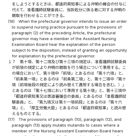
をしようとするときは、都道府県知事による弁明の機会の付与に
代えて、准看護師試験委員に、当該処分に係る者に対する弁明の
聴取を行わせることができる。
(16)
When the prefectural governor intends to issue an order
to suspend nursing practice pursuant to the provisions of
paragraph (2) of the preceding Article, the prefectural
governor may have a member of the Assistant Nursing
Examination Board hear the explanation of the person
subject to the disposition, instead of granting an opportunity
for explanation by the prefectural governor.
１７
第十項、第十二項及び第十三項の規定は、准看護師試験委員
が前項の規定により弁明の聴取を行う場合について準用する。こ
の場合において、第十項中「前項」とあるのは「第十六項」と、
「前条第一項」とあるのは「前条第二項」と、第十二項中「第十
項（前項後段の規定により読み替えて適用する場合を含む。）」
とあるのは「第十七項において準用する第十項」と、第十三項中
「都道府県知事又は医道審議会の委員」とあるのは「准看護師試
験委員」と、「第九項又は第十一項前段」とあるのは「第十六
項」と、「厚生労働大臣」とあるのは「都道府県知事」と読み替
えるものとする。
(17)
The provisions of paragraph (10), paragraph (12), and
paragraph (13) apply mutatis mutandis to cases where a
member of the Nursing Assistant Examination Board hears