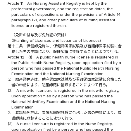
Article 11
An Nursing Assistant Registry is kept by the
prefectural government, and the registration dates, the
particulars of dispositions under the provisions of Article 14,
paragraph (2), and other particulars of nursing assistant
license are registered therein.
（免許の付与及び免許証の交付）
(Granting of Licenses and Issuance of Licenses)
第十二条
保健師免許は、保健師国家試験及び看護師国家試験に合
格した者の申請により、保健師籍に登録することによつて行う。
Article 12
(1)
A public health nurse license is registered in
the Public Health Nurse Registry, upon application filed by a
person who has passed the National Public Health Nursing
Examination and the National Nursing Examination.
２
助産師免許は、助産師国家試験及び看護師国家試験に合格した
者の申請により、助産師籍に登録することによつて行う。
(2)
A midwife licensure is registered in the midwife registry,
upon application filed by a person who has passed the
National Midwifery Examination and the National Nursing
Examination.
３
看護師免許は、看護師国家試験に合格した者の申請により、看
護師籍に登録することによつて行う。
(3)
A nurse licensure is registered in the Nurse Registry,
upon application filed by a person who has passed the