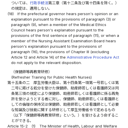
ついては、
行政手続法
第三章（第十二条及び第十四条を除く。）
の規定は、適用しない。
(18)
If the prefectural governor hears person's opinion or an
explanation pursuant to the provisions of paragraph (3) or
paragraph (9), when a member of the Medical Ethics
Council hears person's explanation pursuant to the
provisions of the first sentence of paragraph (11), or when a
member of the Nursing Assistant Examination Board hears
person's explanation pursuant to the provisions of
paragraph (16), the provisions of Chapter III (excluding
Article 12 and Article 14) of the
Administrative Procedure Act
do not apply to the relevant disposition.
（保健師等再教育研修）
(Refresher Training for Public Health Nurses)
第十五条の二
厚生労働大臣は、第十四条第一項第一号若しくは第
二号に掲げる処分を受けた保健師、助産師若しくは看護師又は同
条第三項の規定により保健師、助産師若しくは看護師に係る再免
許を受けようとする者に対し、保健師、助産師若しくは看護師と
しての倫理の保持又は保健師、助産師若しくは看護師として必要
な知識及び技能に関する研修として厚生労働省令で定めるもの
（以下「保健師等再教育研修」という。）を受けるよう命ずるこ
とができる。
Article 15-2
(1)
The Minister of Health, Labour and Welfare