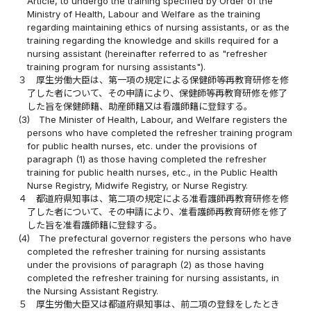
Article, to undergo the training specified by Order of the
Ministry of Health, Labour and Welfare as the training
regarding maintaining ethics of nursing assistants, or as the
training regarding the knowledge and skills required for a
nursing assistant (hereinafter referred to as "refresher
training program for nursing assistants").
３
厚生労働大臣は、第一項の規定による保健師等再教育研修を修
了した者について、その申請により、保健師等再教育研修を修了
した旨を保健師籍、助産師籍又は看護師籍に登録する。
(3)
The Minister of Health, Labour, and Welfare registers the
persons who have completed the refresher training program
for public health nurses, etc. under the provisions of
paragraph (1) as those having completed the refresher
training for public health nurses, etc., in the Public Health
Nurse Registry, Midwife Registry, or Nurse Registry.
４
都道府県知事は、第二項の規定による准看護師再教育研修を修
了した者について、その申請により、准看護師再教育研修を修了
した旨を准看護師籍に登録する。
(4)
The prefectural governor registers the persons who have
completed the refresher training for nursing assistants
under the provisions of paragraph (2) as those having
completed the refresher training for nursing assistants, in
the Nursing Assistant Registry.
５
厚生労働大臣又は都道府県知事は、前二項の登録をしたとき