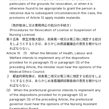
particulars of the grounds for revocation, or when it is
otherwise found to be appropriate to grant the person a
relicense due to subsequent circumstances.In this case, the
provisions of Article 12 apply mutatis mutandis.
（免許取消し又は業務停止の処分の手続き）
(Procedures for Revocation of License or Suspension of
Nursing License)
第十五条
厚生労働大臣は、前条第一項又は第三項に規定する処分
をしようとするときは、あらかじめ医道審議会の意見を聴かなけ
ればならない。
Article 15
(1)
When the Minister of Health, Labour and
Welfare intends to implement any of the dispositions
provided for in paragraph (1) or paragraph (3) of the
preceding Article, the minister must hear the opinions of the
Medical Ethics Council.
２
都道府県知事は、前条第二項又は第三項に規定する処分をしよ
うとするときは、あらかじめ准看護師試験委員の意見を聴かなけ
ればならない。
(2)
When the prefectural governor intends to implement any
of the dispositions provided for in paragraph (2) or
paragraph (3) of the preceding Article, the prefectural
governor must hear the opinions of the Nursing Assistant
Examination Board.