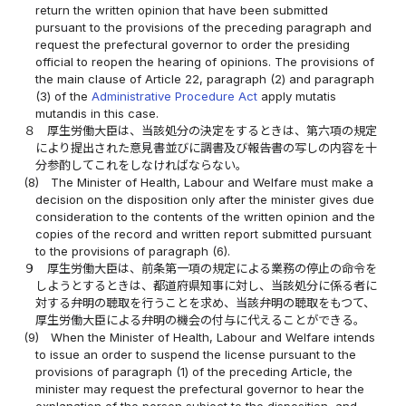
return the written opinion that have been submitted
pursuant to the provisions of the preceding paragraph and
request the prefectural governor to order the presiding
official to reopen the hearing of opinions. The provisions of
the main clause of Article 22, paragraph (2) and paragraph
(3) of the
Administrative Procedure Act
apply mutatis
mutandis in this case.
８
厚生労働大臣は、当該処分の決定をするときは、第六項の規定
により提出された意見書並びに調書及び報告書の写しの内容を十
分参酌してこれをしなければならない。
(8)
The Minister of Health, Labour and Welfare must make a
decision on the disposition only after the minister gives due
consideration to the contents of the written opinion and the
copies of the record and written report submitted pursuant
to the provisions of paragraph (6).
９
厚生労働大臣は、前条第一項の規定による業務の停止の命令を
しようとするときは、都道府県知事に対し、当該処分に係る者に
対する弁明の聴取を行うことを求め、当該弁明の聴取をもつて、
厚生労働大臣による弁明の機会の付与に代えることができる。
(9)
When the Minister of Health, Labour and Welfare intends
to issue an order to suspend the license pursuant to the
provisions of paragraph (1) of the preceding Article, the
minister may request the prefectural governor to hear the
explanation of the person subject to the disposition, and