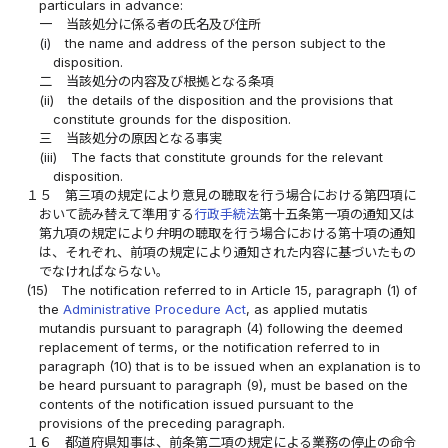
particulars in advance:
一
当該処分に係る者の氏名及び住所
(i)
the name and address of the person subject to the
disposition.
二
当該処分の内容及び根拠となる条項
(ii)
the details of the disposition and the provisions that
constitute grounds for the disposition.
三
当該処分の原因となる事実
(iii)
The facts that constitute grounds for the relevant
disposition.
１５
第三項の規定により意見の聴取を行う場合における第四項に
おいて読み替えて準用する
行政手続法
第十五条第一項の通知又は
第九項の規定により弁明の聴取を行う場合における第十項の通知
は、それぞれ、前項の規定により通知された内容に基づいたもの
でなければならない。
(15)
The notification referred to in Article 15, paragraph (1) of
the
Administrative Procedure Act
, as applied mutatis
mutandis pursuant to paragraph (4) following the deemed
replacement of terms, or the notification referred to in
paragraph (10) that is to be issued when an explanation is to
be heard pursuant to paragraph (9), must be based on the
contents of the notification issued pursuant to the
provisions of the preceding paragraph.
１６
都道府県知事は、前条第二項の規定による業務の停止の命令