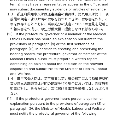
terms), may have a representative appear in the office, and
may submit documentary evidence or articles of evidence.
１３
都道府県知事又は医道審議会の委員は、第九項又は第十一項
前段の規定により弁明の聴取を行つたときは、聴取書を作り、こ
れを保存するとともに、当該処分の決定についての意見を記載し
た報告書を作成し、厚生労働大臣に提出しなければならない。
(13)
If the prefectural governor or a member of the Medical
Ethics Council has heard an explanation pursuant to the
provisions of paragraph (9) or the first sentence of
paragraph (11), in addition to creating and preserving the
hearing record, the prefectural governor or member of the
Medical Ethics Council must prepare a written report
containing an opinion about the decision on the relevant
disposition and submit this to the Minister of Health, Labour
and Welfare.
１４
厚生労働大臣は、第三項又は第九項の規定により都道府県知
事が意見の聴取又は弁明の聴取を行う場合においては、都道府県
知事に対し、あらかじめ、次に掲げる事項を通知しなければなら
ない。
(14)
If the prefectural governor hears person's opinion or
explanation pursuant to the provisions of paragraph (3) or
paragraph (9), the Minister of Health, Labour and Welfare
must notify the prefectural governor of the following