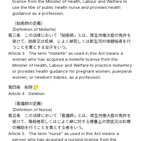
license from the Minister of Health, Labour and Welfare to
use the title of public health nurse and provides health
guidance as a profession.
（助産師の定義）
(Definition of Midwife)
第三条
この法律において「助産師」とは、厚生労働大臣の免許を
受けて、助産又は妊婦、じよく婦若しくは新生児の保健指導を行
うことを業とする女子をいう。
Article 3
The term "midwife" as used in this Act means a
woman who has acquired a midwife license from the
Minister of Health, Labour and Welfare to practice midwifery
or provides health guidance for pregnant women, puerperal
women, or newborn babies, as a profession.
sticky_note_2
第四条
削除
Article 4
Deletion
（看護師の定義）
(Definition of Nurse)
第五条
この法律において「看護師」とは、厚生労働大臣の免許を
受けて、傷病者若しくはじよく婦に対する療養上の世話又は診療
の補助を行うことを業とする者をいう。
Article 5
The term "nurse" as used in this Act means a
person who has acquired a nursing license from the