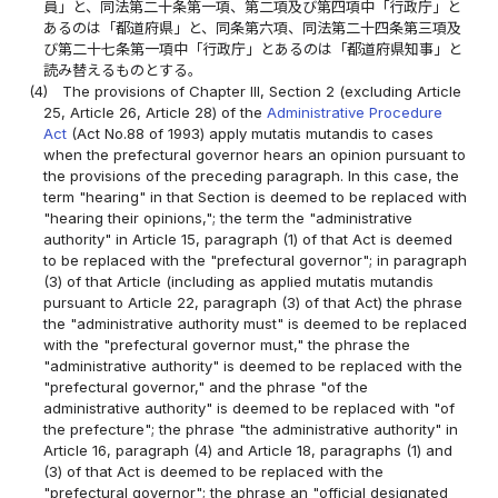
員」と、同法第二十条第一項、第二項及び第四項中「行政庁」と
あるのは「都道府県」と、同条第六項、同法第二十四条第三項及
び第二十七条第一項中「行政庁」とあるのは「都道府県知事」と
読み替えるものとする。
(4)
The provisions of Chapter III, Section 2 (excluding Article
25, Article 26, Article 28) of the
Administrative Procedure
Act
(Act No.88 of 1993) apply mutatis mutandis to cases
when the prefectural governor hears an opinion pursuant to
the provisions of the preceding paragraph. In this case, the
term "hearing" in that Section is deemed to be replaced with
"hearing their opinions,"; the term the "administrative
authority" in Article 15, paragraph (1) of that Act is deemed
to be replaced with the "prefectural governor"; in paragraph
(3) of that Article (including as applied mutatis mutandis
pursuant to Article 22, paragraph (3) of that Act) the phrase
the "administrative authority must" is deemed to be replaced
with the "prefectural governor must," the phrase the
"administrative authority" is deemed to be replaced with the
"prefectural governor," and the phrase "of the
administrative authority" is deemed to be replaced with "of
the prefecture"; the phrase "the administrative authority" in
Article 16, paragraph (4) and Article 18, paragraphs (1) and
(3) of that Act is deemed to be replaced with the
"prefectural governor"; the phrase an "official designated