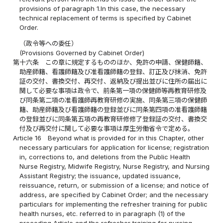
provisions of paragraph 1.In this case, the necessary
technical replacement of terms is specified by Cabinet
Order.
（政令等への委任）
(Provisions Governed by Cabinet Order)
第十六条
この章に規定するもののほか、免許の申請、保健師籍、
助産師籍、看護師籍及び准看護師籍の登録、訂正及び抹消、免許
証の交付、書換交付、再交付、返納及び提出並びに住所の届出に
関して必要な事項は政令で、前条第一項の保健師等再教育研修及
び同条第二項の准看護師再教育研修の実施、同条第三項の保健師
籍、助産師籍及び看護師籍の登録並びに同条第四項の准看護師籍
の登録並びに同条第五項の再教育研修修了登録証の交付、書換交
付及び再交付に関して必要な事項は厚生労働省令で定める。
Article 16
Beyond what is provided for in this Chapter, other
necessary particulars for application for license; registration
in, corrections to, and deletions from the Public Health
Nurse Registry, Midwife Registry, Nurse Registry, and Nursing
Assistant Registry; the issuance, updated issuance,
reissuance, return, or submission of a license; and notice of
address, are specified by Cabinet Order; and the necessary
particulars for implementing the refresher training for public
health nurses, etc. referred to in paragraph (1) of the