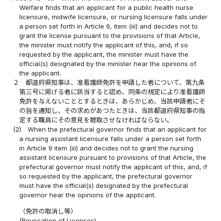
Welfare finds that an applicant for a public health nurse
licensure, midwife licensure, or nursing licensure falls under
a person set forth in Article 9, item (iii) and decides not to
grant the license pursuant to the provisions of that Article,
the minister must notify the applicant of this, and, if so
requested by the applicant, the minister must have the
official(s) designated by the minister hear the opinions of
the applicant.
２
都道府県知事は、准看護師免許を申請した者について、第九条
第三号に掲げる者に該当すると認め、同条の規定により准看護師
免許を与えないこととするときは、あらかじめ、当該申請者にそ
の旨を通知し、その求めがあつたときは、当該都道府県知事の指
定する職員にその意見を聴取させなければならない。
(2)
When the prefectural governor finds that an applicant for
a nursing assistant licensure falls under a person set forth
in Article 9 item (iii) and decides not to grant the nursing
assistant licensure pursuant to provisions of that Article, the
prefectural governor must notify the applicant of this, and, if
so requested by the applicant, the prefectural governor
must have the official(s) designated by the prefectural
governor hear the opinions of the applicant.
（免許の取消し等）
(Revocation of Licenses)