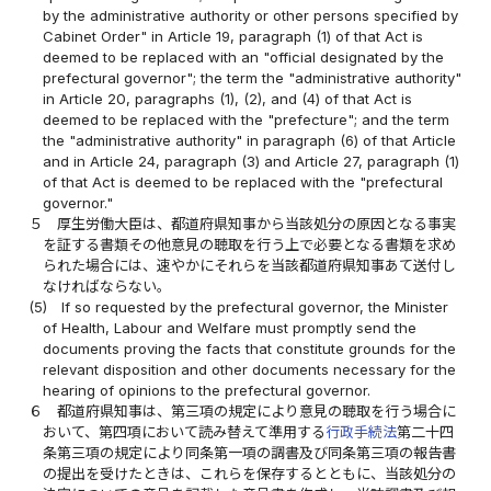
by the administrative authority or other persons specified by
Cabinet Order" in Article 19, paragraph (1) of that Act is
deemed to be replaced with an "official designated by the
prefectural governor"; the term the "administrative authority"
in Article 20, paragraphs (1), (2), and (4) of that Act is
deemed to be replaced with the "prefecture"; and the term
the "administrative authority" in paragraph (6) of that Article
and in Article 24, paragraph (3) and Article 27, paragraph (1)
of that Act is deemed to be replaced with the "prefectural
governor."
５
厚生労働大臣は、都道府県知事から当該処分の原因となる事実
を証する書類その他意見の聴取を行う上で必要となる書類を求め
られた場合には、速やかにそれらを当該都道府県知事あて送付し
なければならない。
(5)
If so requested by the prefectural governor, the Minister
of Health, Labour and Welfare must promptly send the
documents proving the facts that constitute grounds for the
relevant disposition and other documents necessary for the
hearing of opinions to the prefectural governor.
６
都道府県知事は、第三項の規定により意見の聴取を行う場合に
おいて、第四項において読み替えて準用する
行政手続法
第二十四
条第三項の規定により同条第一項の調書及び同条第三項の報告書
の提出を受けたときは、これらを保存するとともに、当該処分の