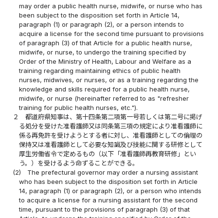
may order a public health nurse, midwife, or nurse who has
been subject to the disposition set forth in Article 14,
paragraph (1) or paragraph (2), or a person intends to
acquire a license for the second time pursuant to provisions
of paragraph (3) of that Article for a public health nurse,
midwife, or nurse, to undergo the training specified by
Order of the Ministry of Health, Labour and Welfare as a
training regarding maintaining ethics of public health
nurses, midwives, or nurses, or as a training regarding the
knowledge and skills required for a public health nurse,
midwife, or nurse (hereinafter referred to as "refresher
training for public health nurses, etc.").
２
都道府県知事は、第十四条第二項第一号若しくは第二号に掲げ
る処分を受けた准看護師又は同条第三項の規定により准看護師に
係る再免許を受けようとする者に対し、准看護師としての倫理の
保持又は准看護師として必要な知識及び技能に関する研修として
厚生労働省令で定めるもの（以下「准看護師再教育研修」とい
う。）を受けるよう命ずることができる。
(2)
The prefectural governor may order a nursing assistant
who has been subject to the disposition set forth in Article
14, paragraph (1) or paragraph (2), or a person who intends
to acquire a license for a nursing assistant for the second
time, pursuant to the provisions of paragraph (3) of that