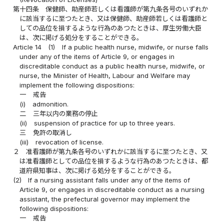
第十四条
保健師、助産師若しくは看護師が第九条各号のいずれか
に該当するに至つたとき、又は保健師、助産師若しくは看護師と
しての品位を損するような行為のあつたときは、厚生労働大臣
は、次に掲げる処分をすることができる。
Article 14
(1)
If a public health nurse, midwife, or nurse falls
under any of the items of Article 9, or engages in
discreditable conduct as a public health nurse, midwife, or
nurse, the Minister of Health, Labour and Welfare may
implement the following dispositions:
一
戒告
(i)
admonition.
二
三年以内の業務の停止
(ii)
suspension of practice for up to three years.
三
免許の取消し
(iii)
revocation of license.
２
准看護師が第九条各号のいずれかに該当するに至つたとき、又
は准看護師としての品位を損するような行為のあつたときは、都
道府県知事は、次に掲げる処分をすることができる。
(2)
If a nursing assistant falls under any of the items of
Article 9, or engages in discreditable conduct as a nursing
assistant, the prefectural governor may implement the
following dispositions:
一
戒告