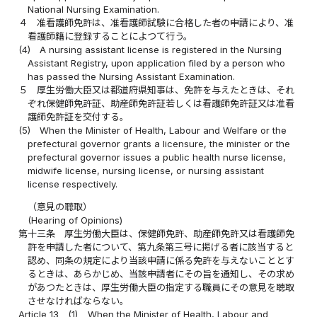
National Nursing Examination.
４
准看護師免許は、准看護師試験に合格した者の申請により、准
看護師籍に登録することによつて行う。
(4)
A nursing assistant license is registered in the Nursing
Assistant Registry, upon application filed by a person who
has passed the Nursing Assistant Examination.
５
厚生労働大臣又は都道府県知事は、免許を与えたときは、それ
ぞれ保健師免許証、助産師免許証若しくは看護師免許証又は准看
護師免許証を交付する。
(5)
When the Minister of Health, Labour and Welfare or the
prefectural governor grants a licensure, the minister or the
prefectural governor issues a public health nurse license,
midwife license, nursing license, or nursing assistant
license respectively.
（意見の聴取）
(Hearing of Opinions)
第十三条
厚生労働大臣は、保健師免許、助産師免許又は看護師免
許を申請した者について、第九条第三号に掲げる者に該当すると
認め、同条の規定により当該申請に係る免許を与えないこととす
るときは、あらかじめ、当該申請者にその旨を通知し、その求め
があつたときは、厚生労働大臣の指定する職員にその意見を聴取
させなければならない。
Article 13
(1)
When the Minister of Health, Labour and