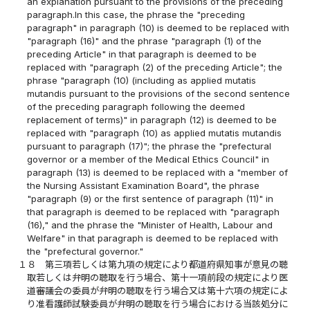
an explanation pursuant to the provisions of the preceding
paragraph.In this case, the phrase the "preceding
paragraph" in paragraph (10) is deemed to be replaced with
"paragraph (16)" and the phrase "paragraph (1) of the
preceding Article" in that paragraph is deemed to be
replaced with "paragraph (2) of the preceding Article"; the
phrase "paragraph (10) (including as applied mutatis
mutandis pursuant to the provisions of the second sentence
of the preceding paragraph following the deemed
replacement of terms)" in paragraph (12) is deemed to be
replaced with "paragraph (10) as applied mutatis mutandis
pursuant to paragraph (17)"; the phrase the "prefectural
governor or a member of the Medical Ethics Council" in
paragraph (13) is deemed to be replaced with a "member of
the Nursing Assistant Examination Board", the phrase
"paragraph (9) or the first sentence of paragraph (11)" in
that paragraph is deemed to be replaced with "paragraph
(16)," and the phrase the "Minister of Health, Labour and
Welfare" in that paragraph is deemed to be replaced with
the "prefectural governor."
１８
第三項若しくは第九項の規定により都道府県知事が意見の聴
取若しくは弁明の聴取を行う場合、第十一項前段の規定により医
道審議会の委員が弁明の聴取を行う場合又は第十六項の規定によ
り准看護師試験委員が弁明の聴取を行う場合における当該処分に