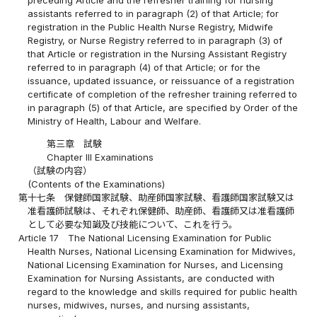
preceding Article and the refresher training for nursing
assistants referred to in paragraph (2) of that Article; for
registration in the Public Health Nurse Registry, Midwife
Registry, or Nurse Registry referred to in paragraph (3) of
that Article or registration in the Nursing Assistant Registry
referred to in paragraph (4) of that Article; or for the
issuance, updated issuance, or reissuance of a registration
certificate of completion of the refresher training referred to
in paragraph (5) of that Article, are specified by Order of the
Ministry of Health, Labour and Welfare.
第三章 試験
Chapter III Examinations
（試験の内容）
(Contents of the Examinations)
第十七条
保健師国家試験、助産師国家試験、看護師国家試験又は
准看護師試験は、それぞれ保健師、助産師、看護師又は准看護師
として必要な知識及び技能について、これを行う。
Article 17
The National Licensing Examination for Public
Health Nurses, National Licensing Examination for Midwives,
National Licensing Examination for Nurses, and Licensing
Examination for Nursing Assistants, are conducted with
regard to the knowledge and skills required for public health
nurses, midwives, nurses, and nursing assistants,