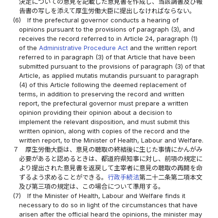
決定についての意見を記載した意見書を作成し、当該調書及び報
告書の写しを添えて厚生労働大臣に提出しなければならない。
(6)
If the prefectural governor conducts a hearing of
opinions pursuant to the provisions of paragraph (3), and
receives the record referred to in Article 24, paragraph (1)
of the
Administrative Procedure Act
and the written report
referred to in paragraph (3) of that Article that have been
submitted pursuant to the provisions of paragraph (3) of that
Article, as applied mutatis mutandis pursuant to paragraph
(4) of this Article following the deemed replacement of
terms, in addition to preserving the record and written
report, the prefectural governor must prepare a written
opinion providing their opinion about a decision to
implement the relevant disposition, and must submit this
written opinion, along with copies of the record and the
written report, to the Minister of Health, Labour and Welfare.
７
厚生労働大臣は、意見の聴取の終結後に生じた事情にかんがみ
必要があると認めるときは、都道府県知事に対し、前項の規定に
より提出された意見書を返戻して主宰者に意見の聴取の再開を命
ずるよう求めることができる。
行政手続法
第二十二条第二項本文
及び第三項の規定は、この場合について準用する。
(7)
If the Minister of Health, Labour and Welfare finds it
necessary to do so in light of the circumstances that have
arisen after the official heard the opinions, the minister may