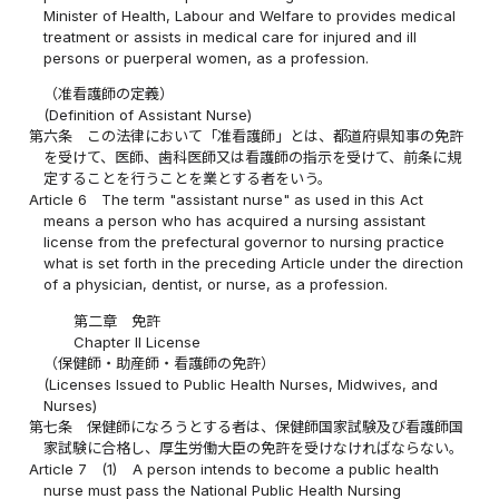
Minister of Health, Labour and Welfare to provides medical
treatment or assists in medical care for injured and ill
persons or puerperal women, as a profession.
（准看護師の定義）
(Definition of Assistant Nurse)
第六条
この法律において「准看護師」とは、都道府県知事の免許
を受けて、医師、歯科医師又は看護師の指示を受けて、前条に規
定することを行うことを業とする者をいう。
Article 6
The term "assistant nurse" as used in this Act
means a person who has acquired a nursing assistant
license from the prefectural governor to nursing practice
what is set forth in the preceding Article under the direction
of a physician, dentist, or nurse, as a profession.
第二章 免許
Chapter II License
（保健師・助産師・看護師の免許）
(Licenses Issued to Public Health Nurses, Midwives, and
Nurses)
第七条
保健師になろうとする者は、保健師国家試験及び看護師国
家試験に合格し、厚生労働大臣の免許を受けなければならない。
Article 7
(1)
A person intends to become a public health
nurse must pass the National Public Health Nursing