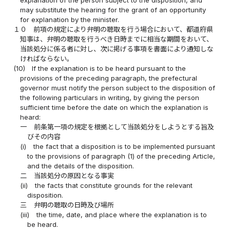
may substitute the hearing for the grant of an opportunity
for explanation by the minister.
１０
前項の規定により弁明の聴取を行う場合において、都道府県
知事は、弁明の聴取を行うべき日時までに相当な期間をおいて、
当該処分に係る者に対し、次に掲げる事項を書面により通知しな
ければならない。
(10)
If the explanation is to be heard pursuant to the
provisions of the preceding paragraph, the prefectural
governor must notify the person subject to the disposition of
the following particulars in writing, by giving the person
sufficient time before the date on which the explanation is
heard:
一
前条第一項の規定を根拠として当該処分をしようとする旨及
びその内容
(i)
the fact that a disposition is to be implemented pursuant
to the provisions of paragraph (1) of the preceding Article,
and the details of the disposition.
二
当該処分の原因となる事実
(ii)
the facts that constitute grounds for the relevant
disposition.
三
弁明の聴取の日時及び場所
(iii)
the time, date, and place where the explanation is to
be heard.