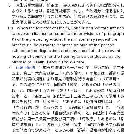
３
厚生労働大臣は、前条第一項の規定による免許の取消処分をし
ようとするときは、都道府県知事に対し、当該処分に係る者に対
する意見の聴取を行うことを求め、当該意見の聴取をもつて、厚
生労働大臣による聴聞に代えることができる。
(3)
When the Minister of Health, Labour and Welfare intends
to revoke a license pursuant to the provisions of paragraph
(1) of the preceding Article, the minister may request the
prefectural governor to hear the opinion of the person
subject to the disposition, and may substitute the relevant
hearing of opinion for the hearing to be conducted by the
Minister of Health, Labour and Welfare.
４
行政手続法
（平成五年法律第八十八号）第三章第二節（第二十
五条、第二十六条及び第二十八条を除く。）の規定は、都道府県
知事が前項の規定により意見の聴取を行う場合について準用す
る。この場合において、同節中「聴聞」とあるのは「意見の聴
取」と、同法第十五条第一項中「行政庁」とあるのは「都道府県
知事」と、同条第三項（同法第二十二条第三項において準用する
場合を含む）中「行政庁は」とあるのは「都道府県知事は」と、
「当該行政庁が」とあるのは「当該都道府県知事が」と、「当該
行政庁の」とあるのは「当該都道府県の」と、同法第十六条第四
項並びに第十八条第一項及び第三項中「行政庁」とあるのは「都
道府県知事」と、同法第十九条第一項中「行政庁が指名する職員
その他政令で定める者」とあるのは「都道府県知事が指名する職