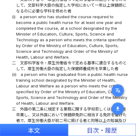
して、文部科学大臣の指定した学校において一年以上保健師に
なるのに必要な学科を修めた者
(i)
a person who has studied the course required to
become a public health nurse for at least one year and
completed the course, at a school designated by the
Minister of Education, Culture, Sports, Science and
Technology as a person who meets the criteria specified
by Order of the Ministry of Education, Culture, Sports,
Science and Technology and Order of the Ministry of
Health, Labour and Welfare.
二
文部科学省令・厚生労働省令で定める基準に適合するものと
して、厚生労働大臣の指定した保健師養成所を卒業した者
(ii)
a person who has graduated from a public health nurse
training school designated by the Minister of Health,
Labour and Welfare as a person who meets the criteria
translate
specified by Order of the Ministry of Education, Culture,
Sports, Science and Technology and Order of the Ministry
of Health, Labour and Welfare.
download
三
外国の第二条に規定する業務に関する学校若しくは養成所を
卒業し、又は外国において保健師免許に相当する免許を受けた
者で、厚生労働大臣が前二号に掲げる者と同等以上の知識及び
技能を有すると認めたもの
本文
目次・履歴
(iii)
a person who has graduated from a school or training