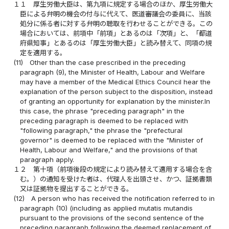
１１
厚生労働大臣は、第九項に規定する場合のほか、厚生労働大
臣による弁明の機会の付与に代えて、医道審議会の委員に、当該
処分に係る者に対する弁明の聴取を行わせることができる。この
場合においては、前項中「前項」とあるのは「次項」と、「都道
府県知事」とあるのは「厚生労働大臣」と読み替えて、同項の規
定を適用する。
(11)
Other than the case prescribed in the preceding
paragraph (9), the Minister of Health, Labour and Welfare
may have a member of the Medical Ethics Council hear the
explanation of the person subject to the disposition, instead
of granting an opportunity for explanation by the minister.In
this case, the phrase "preceding paragraph" in the
preceding paragraph is deemed to be replaced with
"following paragraph," the phrase the "prefectural
governor" is deemed to be replaced with the "Minister of
Health, Labour and Welfare," and the provisions of that
paragraph apply.
１２
第十項（前項後段の規定により読み替えて適用する場合を含
む。）の通知を受けた者は、代理人を出頭させ、かつ、証拠書類
又は証拠物を提出することができる。
(12)
A person who has received the notification referred to in
paragraph (10) (including as applied mutatis mutandis
pursuant to the provisions of the second sentence of the
preceding paragraph following the deemed replacement of