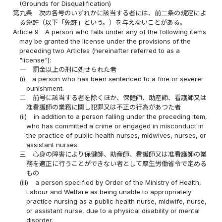
(Grounds for Disqualification)
第九条
次の各号のいずれかに該当する者には、前二条の規定によ
る免許（以下「免許」という。）を与えないことがある。
Article 9
A person who falls under any of the following items
may be granted the license under the provisions of the
preceding two Articles (hereinafter referred to as a
"license"):
一
罰金以上の刑に処せられた者
(i)
a person who has been sentenced to a fine or severer
punishment.
二
前号に該当する者を除くほか、保健師、助産師、看護師又は
准看護師の業務に関し犯罪又は不正の行為があつた者
(ii)
in addition to a person falling under the preceding item,
who has committed a crime or engaged in misconduct in
the practice of public health nurses, midwives, nurses, or
assistant nurses.
三
心身の障害により保健師、助産師、看護師又は准看護師の業
務を適正に行うことができない者として厚生労働省令で定める
もの
(iii)
a person specified by Order of the Ministry of Health,
Labour and Welfare as being unable to appropriately
practice nursing as a public health nurse, midwife, nurse,
or assistant nurse, due to a physical disability or mental
disorder.