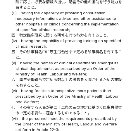
談に応じ、必要な情報の提供、助言その他の援助を行う能力を
有すること。
(iii)
having the capability of providing consultation,
necessary information, advice and other assistance to
other hospitals or clinics concerning the implementation
of specified clinical research;
四
特定臨床研究に関する研修を行う能力を有すること。
(iv)
having the capability of providing training on specified
clinical research;
五
その診療科名中に厚生労働省令で定める診療科名を有するこ
と。
(v)
having the names of clinical departments amongst its
clinical departments, as prescribed by an Order of the
Ministry of Health, Labour and Welfare;
六
厚生労働省令で定める数以上の患者を入院させるための施設
を有すること。
(vi)
having facilities to hospitalize more patients than
prescribed by an Order of the Ministry of Health, Labour
and Welfare;
七
その有する人員が第二十二条の三の規定に基づく厚生労働省
令で定める要件に適合するものであること。
(vii)
the personnel meet the requirements prescribed by
the Order of the Ministry of Health, Labour and Welfare
set forth in Article 22-3;