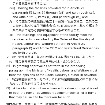
定する施設を有すること。
(viii)
having the facilities provided for in Article 21,
paragraph (1) items (ii) through (viii) and (x) through (xii),
and Article 22-2, items (ii), and (v) through (vi); and
九
その施設の構造設備が第二十一条第一項及び第二十二条の二
の規定に基づく厚生労働省令並びに同項の規定に基づく都道府
県の条例で定める要件に適合するものであること。
(ix)
the buildings and equipment of the facility meet the
requirements prescribed by the Order of the Ministry of
Health, Labour and Welfare set forth in Article 21,
paragraph (1) and Article 22-2 and Prefectural Ordinances
set forth therein.
２
厚生労働大臣は、前項の承認をするに当たつては、あらかじ
め、社会保障審議会の意見を聴かなければならない。
(2)
In granting approval as set forth in the preceding
paragraph, the Minister of Health, Labour and Welfare must
hear the opinions of the Social Security Council in advance.
３
特定機能病院でないものは、これに特定機能病院又はこれに紛
らわしい名称を付けてはならない。
(3)
A facility that is not an advanced treatment hospital is not
to bear the name "advanced treatment hospital" or a name
that may cause it to be mistaken for such.
第四条の三
病院であつて、臨床研究の実施の中核的な役割を担う