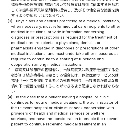
情報を他の医療提供施設において診療又は調剤に従事する医師若
しくは歯科医師又は薬剤師に提供し、及びその他必要な措置を講
ずるよう努めなければならない。
(3)
Physicians and dentists practicing at a medical institution,
when necessary, must refer medical care recipients to other
medical institutions, provide information concerning
diagnoses or prescriptions as required for the treatment of
medical care recipients to physicians, dentists, or
pharmacists engaged in diagnoses or prescriptions at other
medical institutions, and must undertake other measures as
required to contribute to a sharing of functions and
cooperation among medical institutions.
４
病院又は診療所の管理者は、当該病院又は診療所を退院する患
者が引き続き療養を必要とする場合には、保健医療サービス又は
福祉サービスを提供する者との連携を図り、当該患者が適切な環
境の下で療養を継続することができるよう配慮しなければならな
い。
(4)
In the case that a patient leaving a hospital or clinic
continues to require medical treatment, the administrator of
the relevant hospital or clinic must seek cooperation with
providers of health and medical services or welfare
services, and have the consideration to enable the relevant
patient to continue receiving medical treatment in an