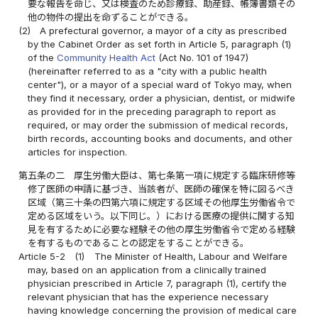
要な報告を命じ、又は検査のため診療録、助産録、帳簿書類その
他の物件の提出を命ずることができる。
(2)
A prefectural governor, a mayor of a city as prescribed
by the Cabinet Order as set forth in Article 5, paragraph (1)
of the
Community Health Act
(Act No. 101 of 1947)
(hereinafter referred to as a "city with a public health
center"), or a mayor of a special ward of Tokyo may, when
they find it necessary, order a physician, dentist, or midwife
as provided for in the preceding paragraph to report as
required, or may order the submission of medical records,
birth records, accounting books and documents, and other
articles for inspection.
第五条の二
厚生労働大臣は、第七条第一項に規定する臨床研修等
修了医師の申請に基づき、当該者が、医師の確保を特に図るべき
区域（第三十条の四第六項に規定する区域その他厚生労働省令で
定める区域をいう。以下同じ。）における医療の提供に関する知
見を有するために必要な経験その他の厚生労働省令で定める経験
を有するものであることの認定をすることができる。
Article 5-2
(1)
The Minister of Health, Labour and Welfare
may, based on an application from a clinically trained
physician prescribed in Article 7, paragraph (1), certify the
relevant physician that has the experience necessary
having knowledge concerning the provision of medical care