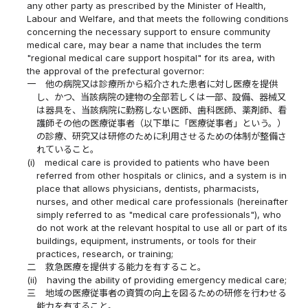
any other party as prescribed by the Minister of Health,
Labour and Welfare, and that meets the following conditions
concerning the necessary support to ensure community
medical care, may bear a name that includes the term
"regional medical care support hospital" for its area, with
the approval of the prefectural governor:
一
他の病院又は診療所から紹介された患者に対し医療を提供
し、かつ、当該病院の建物の全部若しくは一部、設備、器械又
は器具を、当該病院に勤務しない医師、歯科医師、薬剤師、看
護師その他の医療従事者（以下単に「医療従事者」という。）
の診療、研究又は研修のために利用させるための体制が整備さ
れていること。
(i)
medical care is provided to patients who have been
referred from other hospitals or clinics, and a system is in
place that allows physicians, dentists, pharmacists,
nurses, and other medical care professionals (hereinafter
simply referred to as "medical care professionals"), who
do not work at the relevant hospital to use all or part of its
buildings, equipment, instruments, or tools for their
practices, research, or training;
二
救急医療を提供する能力を有すること。
(ii)
having the ability of providing emergency medical care;
三
地域の医療従事者の資質の向上を図るための研修を行わせる
能力を有すること。