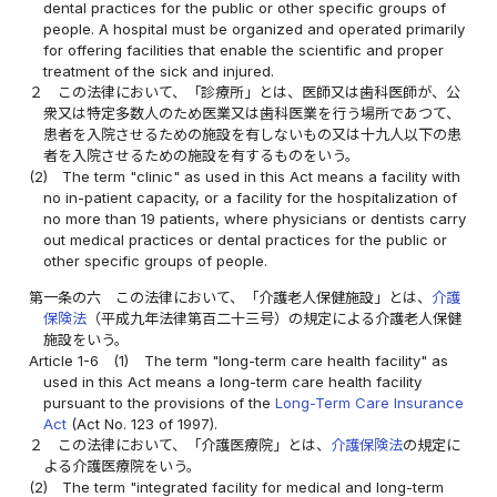
dental practices for the public or other specific groups of
people. A hospital must be organized and operated primarily
for offering facilities that enable the scientific and proper
treatment of the sick and injured.
２
この法律において、「診療所」とは、医師又は歯科医師が、公
衆又は特定多数人のため医業又は歯科医業を行う場所であつて、
患者を入院させるための施設を有しないもの又は十九人以下の患
者を入院させるための施設を有するものをいう。
(2)
The term "clinic" as used in this Act means a facility with
no in-patient capacity, or a facility for the hospitalization of
no more than 19 patients, where physicians or dentists carry
out medical practices or dental practices for the public or
other specific groups of people.
第一条の六
この法律において、「介護老人保健施設」とは、
介護
保険法
（平成九年法律第百二十三号）の規定による介護老人保健
施設をいう。
Article 1-6
(1)
The term "long-term care health facility" as
used in this Act means a long-term care health facility
pursuant to the provisions of the
Long-Term Care Insurance
Act
(Act No. 123 of 1997).
２
この法律において、「介護医療院」とは、
介護保険法
の規定に
よる介護医療院をいう。
(2)
The term "integrated facility for medical and long-term