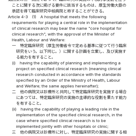
ことに関する次に掲げる要件に該当するものは、厚生労働大臣の
承認を得て臨床研究中核病院と称することができる。
Article 4-3
(1)
A hospital that meets the following
requirements for playing a central role in the implementation
of clinical research may bear the name "core hospital for
clinical research", with the approval of the Minister of
Health, Labour and Welfare:
一
特定臨床研究（厚生労働省令で定める基準に従つて行う臨床
研究をいう。以下同じ。）に関する計画を立案し、及び実施す
る能力を有すること。
(i)
having the capability of planning and implementing a
project on specified clinical research (meaning clinical
research conducted in accordance with the standards
specified by an Order of the Ministry of Health, Labour
and Welfare; the same applies hereinafter);
二
他の病院又は診療所と共同して特定臨床研究を実施する場合
にあつては、特定臨床研究の実施の主導的な役割を果たす能力
を有すること。
(ii)
having the capability of playing a leading role in the
implementation of the specified clinical research, in the
case where specified clinical research is to be
implemented jointly with other hospitals or clinic;
三
他の病院又は診療所に対し、特定臨床研究の実施に関する相