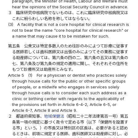
paragraph, the Minister of Health, Labour and Welfare must
hear the opinions of the Social Security Council in advance.
３
臨床研究中核病院でないものは、これに臨床研究中核病院又は
これに紛らわしい名称を称してはならない。
(3)
A facility that is not a core hospital for clinical research is
not to bear the name "core hospital for clinical research" or
a name that may cause it to be mistaken for such.
第五条
公衆又は特定多数人のため往診のみによつて診療に従事す
る医師若しくは歯科医師又は出張のみによつてその業務に従事す
る助産師については、第六条の四の二、第六条の五又は第六条の
七、第八条及び第九条の規定の適用に関し、それぞれその住所を
もつて診療所又は助産所とみなす。
Article 5
(1)
For a physician or dentist who practices solely
through house calls for the public or other specific groups
of people, or a midwife who engages in services solely
through house calls is to consider each such address as a
clinic or birthing center with regards to the applicability of
the provisions set forth in Article 6-4-2, Article 6-5, or
Article 6-7, Article 8 and Article 9.
２
都道府県知事、
地域保健法
（昭和二十二年法律第百一号）第五
条第一項の規定に基づく政令で定める市（以下「保健所を設置す
る市」という。）の市長又は特別区の区長は、必要があると認め
るときは、前項に規定する医師、歯科医師又は助産師に対し、必