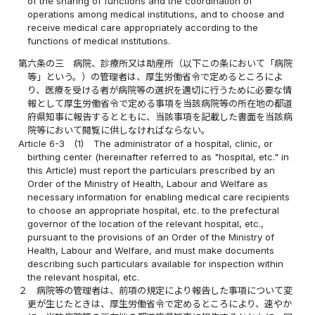
of the sharing of functions and the coordination of
operations among medical institutions, and to choose and
receive medical care appropriately according to the
functions of medical institutions.
第六条の三
病院、診療所又は助産所（以下この条において「病院
等」という。）の管理者は、厚生労働省令で定めるところによ
り、医療を受ける者が病院等の選択を適切に行うために必要な情
報として厚生労働省令で定める事項を当該病院等の所在地の都道
府県知事に報告するとともに、当該事項を記載した書面を当該病
院等において閲覧に供しなければならない。
Article 6-3
(1)
The administrator of a hospital, clinic, or
birthing center (hereinafter referred to as "hospital, etc." in
this Article) must report the particulars prescribed by an
Order of the Ministry of Health, Labour and Welfare as
necessary information for enabling medical care recipients
to choose an appropriate hospital, etc. to the prefectural
governor of the location of the relevant hospital, etc.,
pursuant to the provisions of an Order of the Ministry of
Health, Labour and Welfare, and must make documents
describing such particulars available for inspection within
the relevant hospital, etc.
２
病院等の管理者は、前項の規定により報告した事項について変
更が生じたときは、厚生労働省令で定めるところにより、速やか