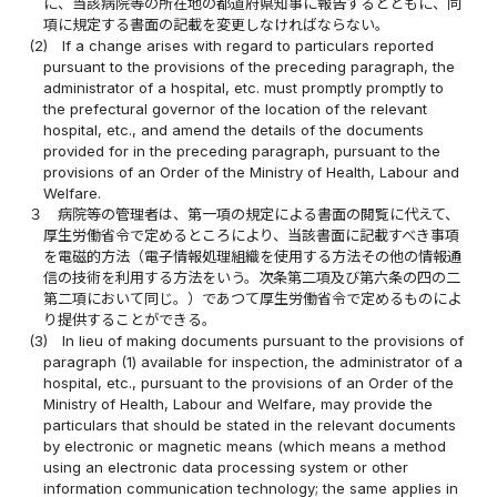
に、当該病院等の所在地の都道府県知事に報告するとともに、同
項に規定する書面の記載を変更しなければならない。
(2)
If a change arises with regard to particulars reported
pursuant to the provisions of the preceding paragraph, the
administrator of a hospital, etc. must promptly promptly to
the prefectural governor of the location of the relevant
hospital, etc., and amend the details of the documents
provided for in the preceding paragraph, pursuant to the
provisions of an Order of the Ministry of Health, Labour and
Welfare.
３
病院等の管理者は、第一項の規定による書面の閲覧に代えて、
厚生労働省令で定めるところにより、当該書面に記載すべき事項
を電磁的方法（電子情報処理組織を使用する方法その他の情報通
信の技術を利用する方法をいう。次条第二項及び第六条の四の二
第二項において同じ。）であつて厚生労働省令で定めるものによ
り提供することができる。
(3)
In lieu of making documents pursuant to the provisions of
paragraph (1) available for inspection, the administrator of a
hospital, etc., pursuant to the provisions of an Order of the
Ministry of Health, Labour and Welfare, may provide the
particulars that should be stated in the relevant documents
by electronic or magnetic means (which means a method
using an electronic data processing system or other
information communication technology; the same applies in