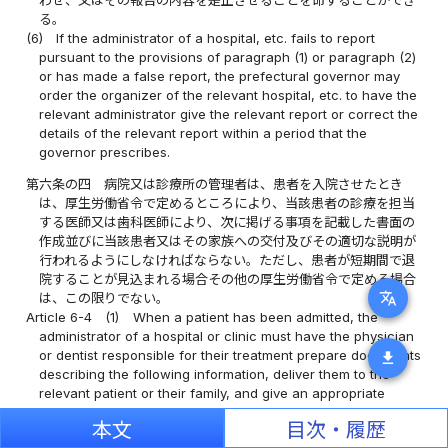
る。
(6)
If the administrator of a hospital, etc. fails to report
pursuant to the provisions of paragraph (1) or paragraph (2)
or has made a false report, the prefectural governor may
order the organizer of the relevant hospital, etc. to have the
relevant administrator give the relevant report or correct the
details of the relevant report within a period that the
governor prescribes.
第六条の四
病院又は診療所の管理者は、患者を入院させたとき
は、厚生労働省令で定めるところにより、当該患者の診療を担当
する医師又は歯科医師により、次に掲げる事項を記載した書面の
作成並びに当該患者又はその家族への交付及びその適切な説明が
行われるようにしなければならない。ただし、患者が短期間で退
院することが見込まれる場合その他の厚生労働省令で定める場合
translate
は、この限りでない。
Article 6-4
(1)
When a patient has been admitted, the
administrator of a hospital or clinic must have the physician
or dentist responsible for their treatment prepare documents
download
describing the following information, deliver them to the
relevant patient or their family, and give an appropriate
explanation thereof, pursuant to the provisions of an Order
本文
目次・履歴
of the Ministry of Health, Labour and Welfare; provided,