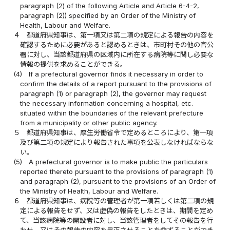
paragraph (2) of the following Article and Article 6-4-2,
paragraph (2)) specified by an Order of the Ministry of
Health, Labour and Welfare.
４
都道府県知事は、第一項又は第二項の規定による報告の内容を
確認するために必要があると認めるときは、市町村その他の官公
署に対し、当該都道府県の区域内に所在する病院等に関し必要な
情報の提供を求めることができる。
(4)
If a prefectural governor finds it necessary in order to
confirm the details of a report pursuant to the provisions of
paragraph (1) or paragraph (2), the governor may request
the necessary information concerning a hospital, etc.
situated within the boundaries of the relevant prefecture
from a municipality or other public agency.
５
都道府県知事は、厚生労働省令で定めるところにより、第一項
及び第二項の規定により報告された事項を公表しなければならな
い。
(5)
A prefectural governor is to make public the particulars
reported thereto pursuant to the provisions of paragraph (1)
and paragraph (2), pursuant to the provisions of an Order of
the Ministry of Health, Labour and Welfare.
６
都道府県知事は、病院等の管理者が第一項若しくは第二項の規
定による報告をせず、又は虚偽の報告をしたときは、期間を定め
て、当該病院等の開設者に対し、当該管理者をしてその報告を行
わせ、又はその報告の内容を是正させることを命ずることができ