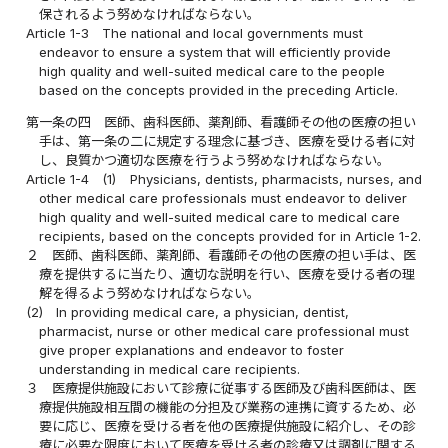
保されるよう努めなければならない。
Article 1-3
The national and local governments must
endeavor to ensure a system that will efficiently provide
high quality and well-suited medical care to the people
based on the concepts provided in the preceding Article.
第一条の四
医師、歯科医師、薬剤師、看護師その他の医療の担い
手は、第一条の二に規定する理念に基づき、医療を受ける者に対
し、良質かつ適切な医療を行うよう努めなければならない。
Article 1-4
(1)
Physicians, dentists, pharmacists, nurses, and
other medical care professionals must endeavor to deliver
high quality and well-suited medical care to medical care
recipients, based on the concepts provided for in Article 1-2.
２
医師、歯科医師、薬剤師、看護師その他の医療の担い手は、医
療を提供するに当たり、適切な説明を行い、医療を受ける者の理
解を得るよう努めなければならない。
(2)
In providing medical care, a physician, dentist,
pharmacist, nurse or other medical care professional must
give proper explanations and endeavor to foster
understanding in medical care recipients.
３
医療提供施設において診療に従事する医師及び歯科医師は、医
療提供施設相互間の機能の分担及び業務の連携に資するため、必
要に応じ、医療を受ける者を他の医療提供施設に紹介し、その診
療に必要な限度において医療を受ける者の診療又は調剤に関する