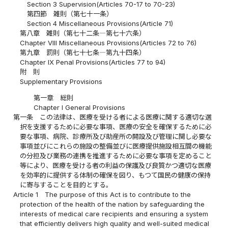
Section 3 Supervision(Articles 70-17 to 70-23)
第四節 雑則（第七十一条）
Section 4 Miscellaneous Provisions(Article 71)
第八章 雑則（第七十二条―第七十六条）
Chapter VIII Miscellaneous Provisions(Articles 72 to 76)
第九章 罰則（第七十七条―第九十四条）
Chapter IX Penal Provisions(Articles 77 to 94)
附 則
Supplementary Provisions
第一章 総則
Chapter I General Provisions
第一条
この法律は、医療を受ける者による医療に関する適切な選
択を支援するために必要な事項、医療の安全を確保するために必
要な事項、病院、診療所及び助産所の開設及び管理に関し必要な
事項並びにこれらの施設の整備並びに医療提供施設相互間の機能
の分担及び業務の連携を推進するために必要な事項を定めること
等により、医療を受ける者の利益の保護及び良質かつ適切な医療
を効率的に提供する体制の確保を図り、もつて国民の健康の保持
に寄与することを目的とする。
Article 1
The purpose of this Act is to contribute to the
protection of the health of the nation by safeguarding the
interests of medical care recipients and ensuring a system
that efficiently delivers high quality and well-suited medical