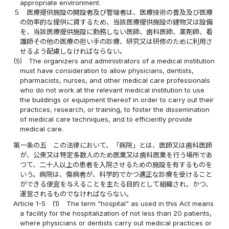
appropriate environment.
５
医療提供施設の開設者及び管理者は、医療技術の普及及び医療
の効率的な提供に資するため、当該医療提供施設の建物又は設備
を、当該医療提供施設に勤務しない医師、歯科医師、薬剤師、看
護師その他の医療の担い手の診療、研究又は研修のために利用さ
せるよう配慮しなければならない。
(5)
The organizers and administrators of a medical institution
must have consideration to allow physicians, dentists,
pharmacists, nurses, and other medical care professionals
who do not work at the relevant medical institution to use
the buildings or equipment thereof in order to carry out their
practices, research, or training, to foster the dissemination
of medical care techniques, and to efficiently provide
medical care.
第一条の五
この法律において、「病院」とは、医師又は歯科医師
が、公衆又は特定多数人のため医業又は歯科医業を行う場所であ
つて、二十人以上の患者を入院させるための施設を有するものを
いう。病院は、傷病者が、科学的でかつ適正な診療を受けること
ができる便宜を与えることを主たる目的として組織され、かつ、
運営されるものでなければならない。
Article 1-5
(1)
The term "hospital" as used in this Act means
a facility for the hospitalization of not less than 20 patients,
where physicians or dentists carry out medical practices or