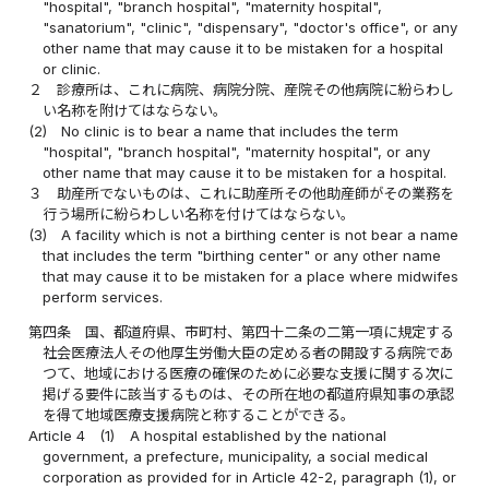
"hospital", "branch hospital", "maternity hospital",
"sanatorium", "clinic", "dispensary", "doctor's office", or any
other name that may cause it to be mistaken for a hospital
or clinic.
２
診療所は、これに病院、病院分院、産院その他病院に紛らわし
い名称を附けてはならない。
(2)
No clinic is to bear a name that includes the term
"hospital", "branch hospital", "maternity hospital", or any
other name that may cause it to be mistaken for a hospital.
３
助産所でないものは、これに助産所その他助産師がその業務を
行う場所に紛らわしい名称を付けてはならない。
(3)
A facility which is not a birthing center is not bear a name
that includes the term "birthing center" or any other name
that may cause it to be mistaken for a place where midwifes
perform services.
第四条
国、都道府県、市町村、第四十二条の二第一項に規定する
社会医療法人その他厚生労働大臣の定める者の開設する病院であ
つて、地域における医療の確保のために必要な支援に関する次に
掲げる要件に該当するものは、その所在地の都道府県知事の承認
を得て地域医療支援病院と称することができる。
Article 4
(1)
A hospital established by the national
government, a prefecture, municipality, a social medical
corporation as provided for in Article 42-2, paragraph (1), or