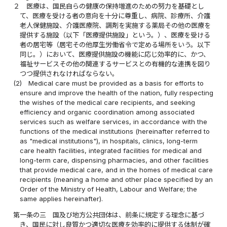
２
医療は、国民自らの健康の保持増進のための努力を基礎とし
て、医療を受ける者の意向を十分に尊重し、病院、診療所、介護
老人保健施設、介護医療院、調剤を実施する薬局その他の医療を
提供する施設（以下「医療提供施設」という。）、医療を受ける
者の居宅等（居宅その他厚生労働省令で定める場所をいう。以下
同じ。）において、医療提供施設の機能に応じ効率的に、かつ、
福祉サービスその他の関連するサービスとの有機的な連携を図り
つつ提供されなければならない。
(2)
Medical care must be provided as a basis for efforts to
ensure and improve the health of the nation, fully respecting
the wishes of the medical care recipients, and seeking
efficiency and organic coordination among associated
services such as welfare services, in accordance with the
functions of the medical institutions (hereinafter referred to
as "medical institutions"), in hospitals, clinics, long-term
care health facilities, integrated facilities for medical and
long-term care, dispensing pharmacies, and other facilities
that provide medical care, and in the homes of medical care
recipients (meaning a home and other place specified by an
Order of the Ministry of Health, Labour and Welfare; the
same applies hereinafter).
第一条の三
国及び地方公共団体は、前条に規定する理念に基づ
き、国民に対し良質かつ適切な医療を効率的に提供する体制が確