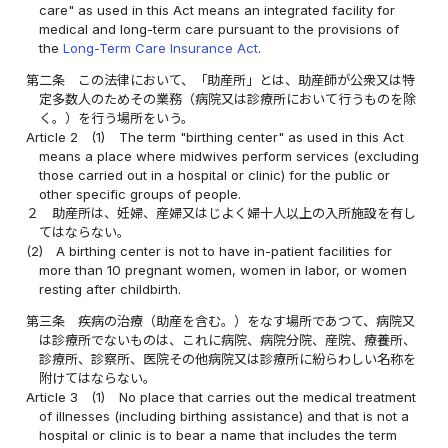
care" as used in this Act means an integrated facility for
medical and long-term care pursuant to the provisions of
the
Long-Term Care Insurance Act
.
第二条
この法律において、「助産所」とは、助産師が公衆又は特
定多数人のためその業務（病院又は診療所において行うものを除
く。）を行う場所をいう。
Article 2
(1)
The term "birthing center" as used in this Act
means a place where midwives perform services (excluding
those carried out in a hospital or clinic) for the public or
other specific groups of people.
２
助産所は、妊婦、産婦又はじよく婦十人以上の入所施設を有し
てはならない。
(2)
A birthing center is not to have in-patient facilities for
more than 10 pregnant women, women in labor, or women
resting after childbirth.
第三条
疾病の治療（助産を含む。）をなす場所であつて、病院又
は診療所でないものは、これに病院、病院分院、産院、療養所、
診療所、診察所、医院その他病院又は診療所に紛らわしい名称を
附けてはならない。
Article 3
(1)
No place that carries out the medical treatment
of illnesses (including birthing assistance) and that is not a
hospital or clinic is to bear a name that includes the term