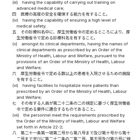
(iii)
having the capability of carrying out training on
advanced medical care;
四
医療の高度の安全を確保する能力を有すること。
(iv)
having the capability of ensuring a high level of
medical safety;
五
その診療科名中に、厚生労働省令の定めるところにより、厚
生労働省令で定める診療科名を有すること。
(v)
amongst its clinical departments, having the names of
clinical departments as prescribed by an Order of the
Ministry of Health, Labour and Welfare, pursuant to the
provisions of an Order of the Ministry of Health, Labour
and Welfare;
六
厚生労働省令で定める数以上の患者を入院させるための施設
を有すること。
(vi)
having facilities to hospitalize more patients than
prescribed by an Order of the Ministry of Health, Labour
and Welfare;
七
その有する人員が第二十二条の二の規定に基づく厚生労働省
令で定める要件に適合するものであること。
(vii)
the personnel meet the requirements prescribed by
the Order of the Ministry of Health, Labour and Welfare
set forth in Article 22-2;
八
第二十一条第一項第二号から第八号まで及び第十号から第十
二号まで並びに第二十二条の二第二号、第五号及び第六号に規