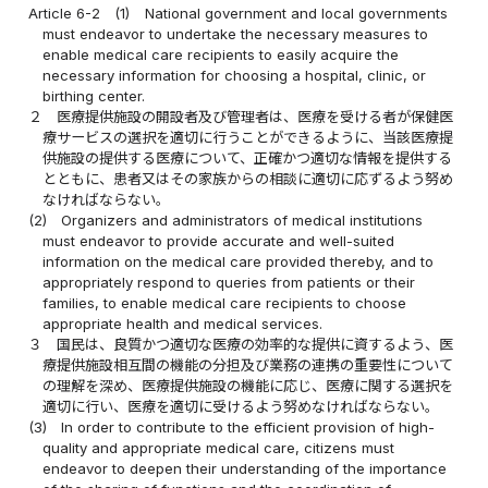
Article 6-2
(1)
National government and local governments
must endeavor to undertake the necessary measures to
enable medical care recipients to easily acquire the
necessary information for choosing a hospital, clinic, or
birthing center.
２
医療提供施設の開設者及び管理者は、医療を受ける者が保健医
療サービスの選択を適切に行うことができるように、当該医療提
供施設の提供する医療について、正確かつ適切な情報を提供する
とともに、患者又はその家族からの相談に適切に応ずるよう努め
なければならない。
(2)
Organizers and administrators of medical institutions
must endeavor to provide accurate and well-suited
information on the medical care provided thereby, and to
appropriately respond to queries from patients or their
families, to enable medical care recipients to choose
appropriate health and medical services.
３
国民は、良質かつ適切な医療の効率的な提供に資するよう、医
療提供施設相互間の機能の分担及び業務の連携の重要性について
の理解を深め、医療提供施設の機能に応じ、医療に関する選択を
適切に行い、医療を適切に受けるよう努めなければならない。
(3)
In order to contribute to the efficient provision of high-
quality and appropriate medical care, citizens must
endeavor to deepen their understanding of the importance