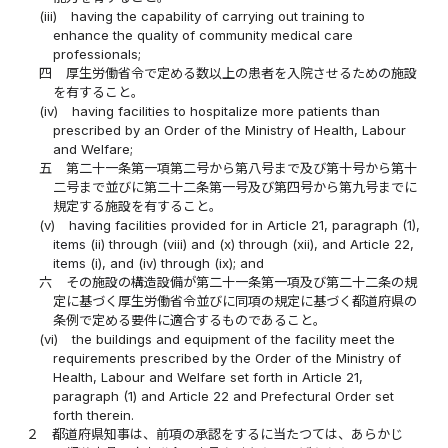
(iii)
having the capability of carrying out training to
enhance the quality of community medical care
professionals;
四
厚生労働省令で定める数以上の患者を入院させるための施設
を有すること。
(iv)
having facilities to hospitalize more patients than
prescribed by an Order of the Ministry of Health, Labour
and Welfare;
五
第二十一条第一項第二号から第八号まで及び第十号から第十
二号まで並びに第二十二条第一号及び第四号から第九号までに
規定する施設を有すること。
(v)
having facilities provided for in Article 21, paragraph (1),
items (ii) through (viii) and (x) through (xii), and Article 22,
items (i), and (iv) through (ix); and
六
その施設の構造設備が第二十一条第一項及び第二十二条の規
定に基づく厚生労働省令並びに同項の規定に基づく都道府県の
条例で定める要件に適合するものであること。
(vi)
the buildings and equipment of the facility meet the
requirements prescribed by the Order of the Ministry of
Health, Labour and Welfare set forth in Article 21,
paragraph (1) and Article 22 and Prefectural Order set
forth therein.
２
都道府県知事は、前項の承認をするに当たつては、あらかじ