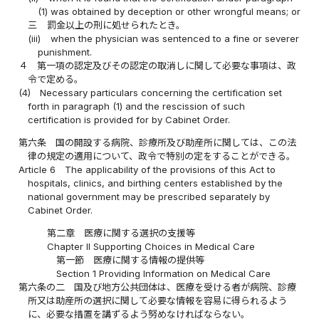
(1) was obtained by deception or other wrongful means; or
三
罰金以上の刑に処せられたとき。
(iii)
when the physician was sentenced to a fine or severer
punishment.
４
第一項の認定及びその認定の取消しに関して必要な事項は、政
令で定める。
(4)
Necessary particulars concerning the certification set
forth in paragraph (1) and the rescission of such
certification is provided for by Cabinet Order.
第六条
国の開設する病院、診療所及び助産所に関しては、この法
律の規定の適用について、政令で特別の定をすることができる。
Article 6
The applicability of the provisions of this Act to
hospitals, clinics, and birthing centers established by the
national government may be prescribed separately by
Cabinet Order.
第二章 医療に関する選択の支援等
Chapter II Supporting Choices in Medical Care
第一節 医療に関する情報の提供等
Section 1 Providing Information on Medical Care
第六条の二
国及び地方公共団体は、医療を受ける者が病院、診療
所又は助産所の選択に関して必要な情報を容易に得られるよう
に、必要な措置を講ずるよう努めなければならない。