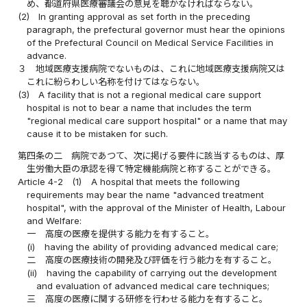
め、都道府県医療審議会の意見を聴かなければならない。
(2)
In granting approval as set forth in the preceding
paragraph, the prefectural governor must hear the opinions
of the Prefectural Council on Medical Service Facilities in
advance.
３
地域医療支援病院でないものは、これに地域医療支援病院又は
これに紛らわしい名称を付けてはならない。
(3)
A facility that is not a regional medical care support
hospital is not to bear a name that includes the term
"regional medical care support hospital" or a name that may
cause it to be mistaken for such.
第四条の二
病院であつて、次に掲げる要件に該当するものは、厚
生労働大臣の承認を得て特定機能病院と称することができる。
Article 4-2
(1)
A hospital that meets the following
requirements may bear the name "advanced treatment
hospital", with the approval of the Minister of Health, Labour
and Welfare:
一
高度の医療を提供する能力を有すること。
(i)
having the ability of providing advanced medical care;
二
高度の医療技術の開発及び評価を行う能力を有すること。
(ii)
having the capability of carrying out the development
and evaluation of advanced medical care techniques;
三
高度の医療に関する研修を行わせる能力を有すること。