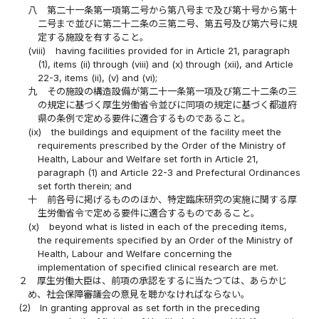
八
第二十一条第一項第二号から第八号まで及び第十号から第十
二号まで並びに第二十二条の三第二号、第五号及び第六号に規
定する施設を有すること。
(viii)
having facilities provided for in Article 21, paragraph
(1), items (ii) through (viii) and (x) through (xii), and Article
22-3, items (ii), (v) and (vi);
九
その施設の構造設備が第二十一条第一項及び第二十二条の三
の規定に基づく厚生労働省令並びに同項の規定に基づく都道府
県の条例で定める要件に適合するものであること。
(ix)
the buildings and equipment of the facility meet the
requirements prescribed by the Order of the Ministry of
Health, Labour and Welfare set forth in Article 21,
paragraph (1) and Article 22-3 and Prefectural Ordinances
set forth therein; and
十
前各号に掲げるもののほか、特定臨床研究の実施に関する厚
生労働省令で定める要件に適合するものであること。
(x)
beyond what is listed in each of the preceding items,
the requirements specified by an Order of the Ministry of
Health, Labour and Welfare concerning the
implementation of specified clinical research are met.
２
厚生労働大臣は、前項の承認をするに当たつては、あらかじ
め、社会保障審議会の意見を聴かなければならない。
(2)
In granting approval as set forth in the preceding