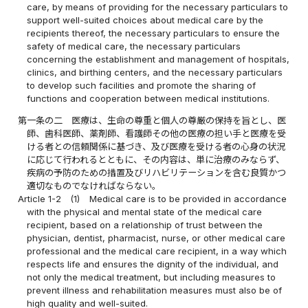
care, by means of providing for the necessary particulars to
support well-suited choices about medical care by the
recipients thereof, the necessary particulars to ensure the
safety of medical care, the necessary particulars
concerning the establishment and management of hospitals,
clinics, and birthing centers, and the necessary particulars
to develop such facilities and promote the sharing of
functions and cooperation between medical institutions.
第一条の二
医療は、生命の尊重と個人の尊厳の保持を旨とし、医
師、歯科医師、薬剤師、看護師その他の医療の担い手と医療を受
ける者との信頼関係に基づき、及び医療を受ける者の心身の状況
に応じて行われるとともに、その内容は、単に治療のみならず、
疾病の予防のための措置及びリハビリテーションを含む良質かつ
適切なものでなければならない。
Article 1-2
(1)
Medical care is to be provided in accordance
with the physical and mental state of the medical care
recipient, based on a relationship of trust between the
physician, dentist, pharmacist, nurse, or other medical care
professional and the medical care recipient, in a way which
respects life and ensures the dignity of the individual, and
not only the medical treatment, but including measures to
prevent illness and rehabilitation measures must also be of
high quality and well-suited.