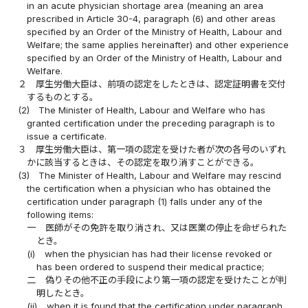
in an acute physician shortage area (meaning an area
prescribed in Article 30-4, paragraph (6) and other areas
specified by an Order of the Ministry of Health, Labour and
Welfare; the same applies hereinafter) and other experience
specified by an Order of the Ministry of Health, Labour and
Welfare.
２
厚生労働大臣は、前項の認定をしたときは、認定証明書を交付
するものとする。
(2)
The Minister of Health, Labour and Welfare who has
granted certification under the preceding paragraph is to
issue a certificate.
３
厚生労働大臣は、第一項の認定を受けた者が次の各号のいずれ
かに該当するときは、その認定を取り消すことができる。
(3)
The Minister of Health, Labour and Welfare may rescind
the certification when a physician who has obtained the
certification under paragraph (1) falls under any of the
following items:
一
医師がその免許を取り消され、又は医業の停止を命ぜられた
とき。
(i)
when the physician has had their license revoked or
has been ordered to suspend their medical practice;
二
偽りその他不正の手段により第一項の認定を受けたことが判
明したとき。
(ii)
when it is found that the certification under paragraph