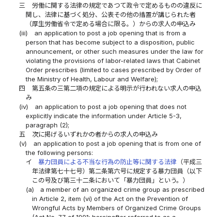
三
労働に関する法律の規定であつて政令で定めるものの違反に
関し、法律に基づく処分、公表その他の措置が講じられた者
（厚生労働省令で定める場合に限る。）からの求人の申込み
(iii)
an application to post a job opening that is from a
person that has become subject to a disposition, public
announcement, or other such measures under the law for
violating the provisions of labor-related laws that Cabinet
Order prescribes (limited to cases prescribed by Order of
the Ministry of Health, Labour and Welfare);
四
第五条の三第二項の規定による明示が行われない求人の申込
み
(iv)
an application to post a job opening that does not
explicitly indicate the information under Article 5-3,
paragraph (2);
五
次に掲げるいずれかの者からの求人の申込み
(v)
an application to post a job opening that is from one of
the following persons:
イ
暴力団員による不当な行為の防止等に関する法律
（平成三
年法律第七十七号）第二条第六号に規定する暴力団員（以下
この号及び第三十二条において「暴力団員」という。）
(a)
a member of an organized crime group as prescribed
in Article 2, item (vi) of the Act on the Prevention of
Wrongful Acts by Members of Organized Crime Groups
(Act No. 77 of 1991; hereinafter referred to as a