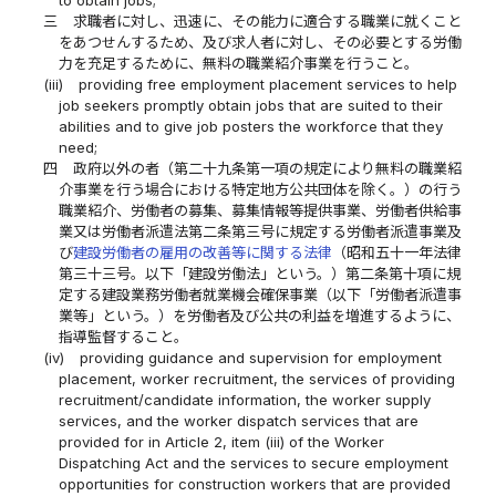
to obtain jobs;
三
求職者に対し、迅速に、その能力に適合する職業に就くこと
をあつせんするため、及び求人者に対し、その必要とする労働
力を充足するために、無料の職業紹介事業を行うこと。
(iii)
providing free employment placement services to help
job seekers promptly obtain jobs that are suited to their
abilities and to give job posters the workforce that they
need;
四
政府以外の者（第二十九条第一項の規定により無料の職業紹
介事業を行う場合における特定地方公共団体を除く。）の行う
職業紹介、労働者の募集、募集情報等提供事業、労働者供給事
業又は労働者派遣法第二条第三号に規定する労働者派遣事業及
び
建設労働者の雇用の改善等に関する法律
（昭和五十一年法律
第三十三号。以下「建設労働法」という。）第二条第十項に規
定する建設業務労働者就業機会確保事業（以下「労働者派遣事
業等」という。）を労働者及び公共の利益を増進するように、
指導監督すること。
(iv)
providing guidance and supervision for employment
placement, worker recruitment, the services of providing
recruitment/candidate information, the worker supply
services, and the worker dispatch services that are
provided for in Article 2, item (iii) of the Worker
Dispatching Act and the services to secure employment
opportunities for construction workers that are provided