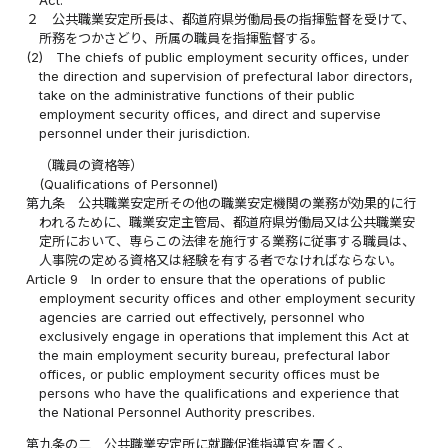
２
公共職業安定所長は、都道府県労働局長の指揮監督を受けて、
所務をつかさどり、所属の職員を指揮監督する。
(2)
The chiefs of public employment security offices, under
the direction and supervision of prefectural labor directors,
take on the administrative functions of their public
employment security offices, and direct and supervise
personnel under their jurisdiction.
（職員の資格等）
(Qualifications of Personnel)
第九条
公共職業安定所その他の職業安定機関の業務が効果的に行
われるために、職業安定主管局、都道府県労働局又は公共職業安
定所において、専らこの法律を施行する業務に従事する職員は、
人事院の定める資格又は経験を有する者でなければならない。
Article 9
In order to ensure that the operations of public
employment security offices and other employment security
agencies are carried out effectively, personnel who
exclusively engage in operations that implement this Act at
the main employment security bureau, prefectural labor
offices, or public employment security offices must be
persons who have the qualifications and experience that
the National Personnel Authority prescribes.
第九条の二
公共職業安定所に就職促進指導官を置く。