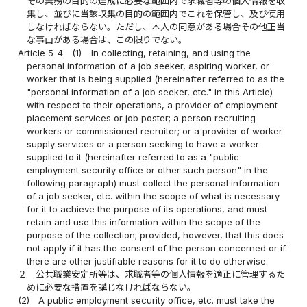
その業務の目的の達成に必要な範囲内で求職者等の個人情報を収
集し、並びに当該収集の目的の範囲内でこれを保管し、及び使用
しなければならない。ただし、本人の同意がある場合その他正当
な事由がある場合は、この限りでない。
Article 5-4
(1)
In collecting, retaining, and using the
personal information of a job seeker, aspiring worker, or
worker that is being supplied (hereinafter referred to as the
"personal information of a job seeker, etc." in this Article)
with respect to their operations, a provider of employment
placement services or job poster; a person recruiting
workers or commissioned recruiter; or a provider of worker
supply services or a person seeking to have a worker
supplied to it (hereinafter referred to as a "public
employment security office or other such person" in the
following paragraph) must collect the personal information
of a job seeker, etc. within the scope of what is necessary
for it to achieve the purpose of its operations, and must
retain and use this information within the scope of the
purpose of the collection; provided, however, that this does
not apply if it has the consent of the person concerned or if
there are other justifiable reasons for it to do otherwise.
２
公共職業安定所等は、求職者等の個人情報を適正に管理するた
めに必要な措置を講じなければならない。
(2)
A public employment security office, etc. must take the