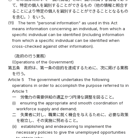
て、特定の個人を識別することができるもの（他の情報と照合す
ることにより特定の個人を識別することができることとなるもの
を含む。）をいう。
(11)
The term "personal information" as used in this Act
means information concerning an individual, from which a
specific individual can be identified (including information
from which a specific individual can be identified when
cross-checked against other information).
（政府の行う業務）
(Operations of the Government)
第五条
政府は、第一条の目的を達成するために、次に掲げる業務
を行う。
Article 5
The government undertakes the following
operations in order to accomplish the purpose referred to in
Article 1:
一
労働力の需要供給の適正かつ円滑な調整を図ること。
(i)
ensuring the appropriate and smooth coordination of
workforce supply and demand;
二
失業者に対し、職業に就く機会を与えるために、必要な政策
を樹立し、その実施に努めること。
(ii)
establishing and endeavoring to implement the
necessary policies to give the unemployed opportunities