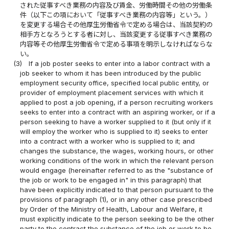
された従事すべき業務の内容及び賃金、労働時間その他の労働条
件（以下この項において「従事すべき業務の内容等」という。）
を変更する場合その他厚生労働省令で定める場合は、当該契約の
相手方となろうとする者に対し、当該変更する従事すべき業務の
内容等その他厚生労働省令で定める事項を明示しなければならな
い。
(3)
If a job poster seeks to enter into a labor contract with a
job seeker to whom it has been introduced by the public
employment security office, specified local public entity, or
provider of employment placement services with which it
applied to post a job opening, if a person recruiting workers
seeks to enter into a contract with an aspiring worker, or if a
person seeking to have a worker supplied to it (but only if it
will employ the worker who is supplied to it) seeks to enter
into a contract with a worker who is supplied to it; and
changes the substance, the wages, working hours, or other
working conditions of the work in which the relevant person
would engage (hereinafter referred to as the "substance of
the job or work to be engaged in" in this paragraph) that
have been explicitly indicated to that person pursuant to the
provisions of paragraph (1), or in any other case prescribed
by Order of the Ministry of Health, Labour and Welfare, it
must explicitly indicate to the person seeking to be the other
party to the contract the substance of the job or work to be