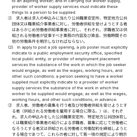
to an aspiring worker; and in carrying out worker supply,
provider of worker supply services must indicate these
things to a person to be supplied.
②
求人者は求人の申込みに当たり公共職業安定所、特定地方公共
団体又は職業紹介事業者に対し、労働者供給を受けようとする者
はあらかじめ労働者供給事業者に対し、それぞれ、求職者又は供
給される労働者が従事すべき業務の内容及び賃金、労働時間その
他の労働条件を明示しなければならない。
(2)
In apply to post a job opening, a job poster must explicitly
indicate to a public employment security office, specified
local public entity, or provider of employment placement
services the substance of the work in which the job seeker
would engage, as well as the wages, working hours, and
other such conditions; a person seeking to have a worker
supplied must explicitly indicate to a provider of worker
supply services the substance of the work in which the
worker to be supplied would engage, as well as the wages,
working hours, and other such conditions, in advance.
③
求人者、労働者の募集を行う者及び労働者供給を受けようとす
る者（供給される労働者を雇用する場合に限る。）は、それぞ
れ、求人の申込みをした公共職業安定所、特定地方公共団体若し
くは職業紹介事業者の紹介による求職者、募集に応じて労働者に
なろうとする者又は供給される労働者と労働契約を締結しようと
する場合であつて、これらの者に対して第一項の規定により明示