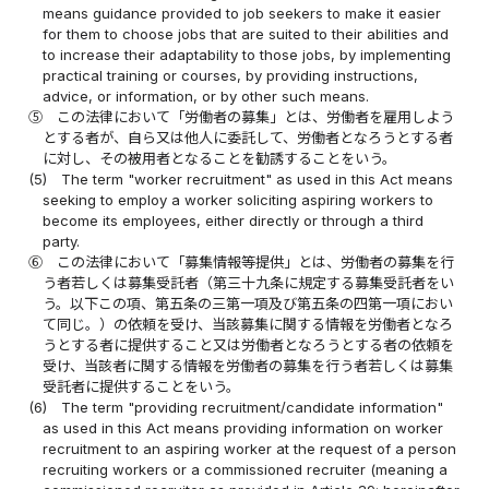
means guidance provided to job seekers to make it easier
for them to choose jobs that are suited to their abilities and
to increase their adaptability to those jobs, by implementing
practical training or courses, by providing instructions,
advice, or information, or by other such means.
⑤
この法律において「労働者の募集」とは、労働者を雇用しよう
とする者が、自ら又は他人に委託して、労働者となろうとする者
に対し、その被用者となることを勧誘することをいう。
(5)
The term "worker recruitment" as used in this Act means
seeking to employ a worker soliciting aspiring workers to
become its employees, either directly or through a third
party.
⑥
この法律において「募集情報等提供」とは、労働者の募集を行
う者若しくは募集受託者（第三十九条に規定する募集受託者をい
う。以下この項、第五条の三第一項及び第五条の四第一項におい
て同じ。）の依頼を受け、当該募集に関する情報を労働者となろ
うとする者に提供すること又は労働者となろうとする者の依頼を
受け、当該者に関する情報を労働者の募集を行う者若しくは募集
受託者に提供することをいう。
(6)
The term "providing recruitment/candidate information"
as used in this Act means providing information on worker
recruitment to an aspiring worker at the request of a person
recruiting workers or a commissioned recruiter (meaning a