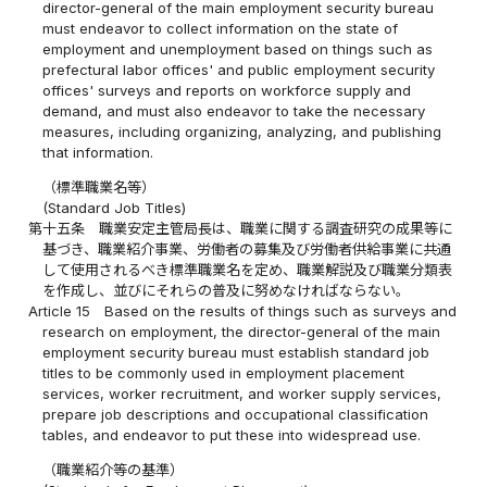
director-general of the main employment security bureau
must endeavor to collect information on the state of
employment and unemployment based on things such as
prefectural labor offices' and public employment security
offices' surveys and reports on workforce supply and
demand, and must also endeavor to take the necessary
measures, including organizing, analyzing, and publishing
that information.
（標準職業名等）
(Standard Job Titles)
第十五条
職業安定主管局長は、職業に関する調査研究の成果等に
基づき、職業紹介事業、労働者の募集及び労働者供給事業に共通
して使用されるべき標準職業名を定め、職業解説及び職業分類表
を作成し、並びにそれらの普及に努めなければならない。
Article 15
Based on the results of things such as surveys and
research on employment, the director-general of the main
employment security bureau must establish standard job
titles to be commonly used in employment placement
services, worker recruitment, and worker supply services,
prepare job descriptions and occupational classification
tables, and endeavor to put these into widespread use.
（職業紹介等の基準）