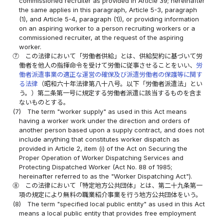
commissioned recruiter as provided in Article 39; hereinafter
the same applies in this paragraph, Article 5-3, paragraph
(1), and Article 5-4, paragraph (1)), or providing information
on an aspiring worker to a person recruiting workers or a
commissioned recruiter, at the request of the aspiring
worker.
⑦
この法律において「労働者供給」とは、供給契約に基づいて労
働者を他人の指揮命令を受けて労働に従事させることをいい、
労
働者派遣事業の適正な運営の確保及び派遣労働者の保護等に関す
る法律
（昭和六十年法律第八十八号。以下「労働者派遣法」とい
う。）第二条第一号に規定する労働者派遣に該当するものを含ま
ないものとする。
(7)
The term "worker supply" as used in this Act means
having a worker work under the direction and orders of
another person based upon a supply contract, and does not
include anything that constitutes worker dispatch as
provided in Article 2, item (i) of the Act on Securing the
Proper Operation of Worker Dispatching Services and
Protecting Dispatched Worker (Act No. 88 of 1985;
hereinafter referred to as the "Worker Dispatching Act").
⑧
この法律において「特定地方公共団体」とは、第二十九条第一
項の規定により無料の職業紹介事業を行う地方公共団体をいう。
(8)
The term "specified local public entity" as used in this Act
means a local public entity that provides free employment