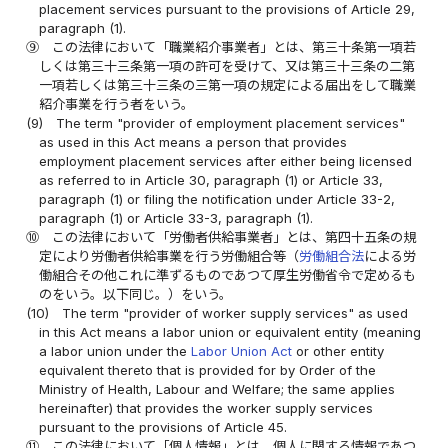
placement services pursuant to the provisions of Article 29,
paragraph (1).
⑨
この法律において「職業紹介事業者」とは、第三十条第一項若
しくは第三十三条第一項の許可を受けて、又は第三十三条の二第
一項若しくは第三十三条の三第一項の規定による届出をして職業
紹介事業を行う者をいう。
(9)
The term "provider of employment placement services"
as used in this Act means a person that provides
employment placement services after either being licensed
as referred to in Article 30, paragraph (1) or Article 33,
paragraph (1) or filing the notification under Article 33-2,
paragraph (1) or Article 33-3, paragraph (1).
⑩
この法律において「労働者供給事業者」とは、第四十五条の規
定により労働者供給事業を行う労働組合等（
労働組合法
による労
働組合その他これに準ずるものであつて厚生労働省令で定めるも
のをいう。以下同じ。）をいう。
(10)
The term "provider of worker supply services" as used
in this Act means a labor union or equivalent entity (meaning
a labor union under the
Labor Union Act
or other entity
equivalent thereto that is provided for by Order of the
Ministry of Health, Labour and Welfare; the same applies
hereinafter) that provides the worker supply services
pursuant to the provisions of Article 45.
⑪
この法律において「個人情報」とは、個人に関する情報であつ