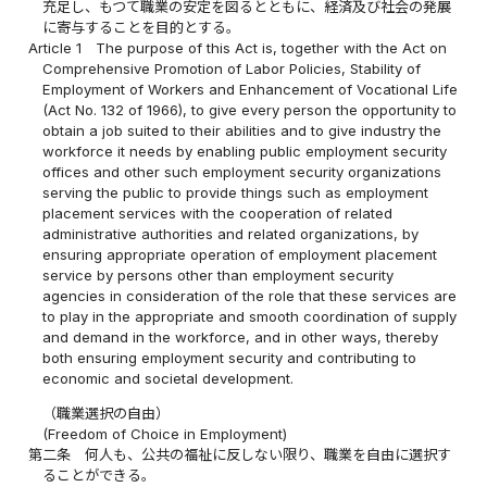
充足し、もつて職業の安定を図るとともに、経済及び社会の発展
に寄与することを目的とする。
Article 1
The purpose of this Act is, together with the Act on
Comprehensive Promotion of Labor Policies, Stability of
Employment of Workers and Enhancement of Vocational Life
(Act No. 132 of 1966), to give every person the opportunity to
obtain a job suited to their abilities and to give industry the
workforce it needs by enabling public employment security
offices and other such employment security organizations
serving the public to provide things such as employment
placement services with the cooperation of related
administrative authorities and related organizations, by
ensuring appropriate operation of employment placement
service by persons other than employment security
agencies in consideration of the role that these services are
to play in the appropriate and smooth coordination of supply
and demand in the workforce, and in other ways, thereby
both ensuring employment security and contributing to
economic and societal development.
（職業選択の自由）
(Freedom of Choice in Employment)
第二条
何人も、公共の福祉に反しない限り、職業を自由に選択す
ることができる。