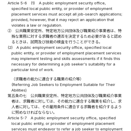
Article 5-6
(1)
A public employment security office,
specified local public entity, or provider of employment
placement services must accept all job-search applications;
provided, however, that it may reject an application that
violates a law or regulation.
②
公共職業安定所、特定地方公共団体及び職業紹介事業者は、特
殊な業務に対する求職者の適否を決定するため必要があると認め
るときは、試問及び技能の検査を行うことができる。
(2)
A public employment security office, specified local
public entity, or provider of employment placement services
may implement testing and skills assessments if it finds this
necessary for determining a job seeker's suitability for a
particular kind of work.
（求職者の能力に適合する職業の紹介等）
(Referring Job Seekers to Employment Suitable for Their
Abilities)
第五条の七
公共職業安定所、特定地方公共団体及び職業紹介事業
者は、求職者に対しては、その能力に適合する職業を紹介し、求
人者に対しては、その雇用条件に適合する求職者を紹介するよう
に努めなければならない。
Article 5-7
A public employment security office, specified
local public entity, or provider of employment placement
services must endeavor to refer a job seeker to employment