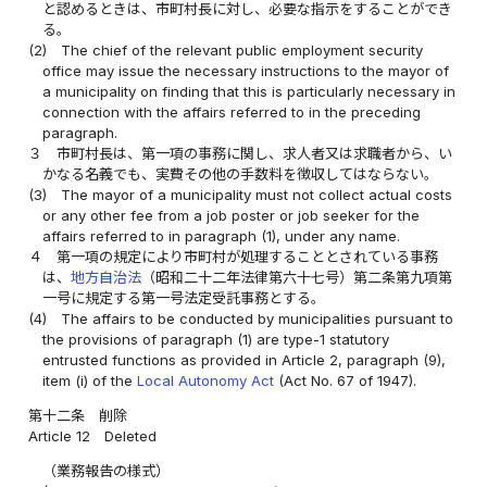
と認めるときは、市町村長に対し、必要な指示をすることができ
る。
(2)
The chief of the relevant public employment security
office may issue the necessary instructions to the mayor of
a municipality on finding that this is particularly necessary in
connection with the affairs referred to in the preceding
paragraph.
３
市町村長は、第一項の事務に関し、求人者又は求職者から、い
かなる名義でも、実費その他の手数料を徴収してはならない。
(3)
The mayor of a municipality must not collect actual costs
or any other fee from a job poster or job seeker for the
affairs referred to in paragraph (1), under any name.
４
第一項の規定により市町村が処理することとされている事務
は、
地方自治法
（昭和二十二年法律第六十七号）第二条第九項第
一号に規定する第一号法定受託事務とする。
(4)
The affairs to be conducted by municipalities pursuant to
the provisions of paragraph (1) are type-1 statutory
entrusted functions as provided in Article 2, paragraph (9),
item (i) of the
Local Autonomy Act
(Act No. 67 of 1947).
第十二条
削除
Article 12
Deleted
（業務報告の様式）