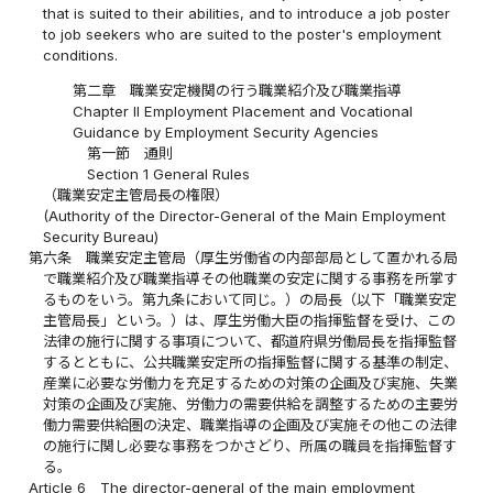
that is suited to their abilities, and to introduce a job poster
to job seekers who are suited to the poster's employment
conditions.
第二章 職業安定機関の行う職業紹介及び職業指導
Chapter II Employment Placement and Vocational
Guidance by Employment Security Agencies
第一節 通則
Section 1 General Rules
（職業安定主管局長の権限）
(Authority of the Director-General of the Main Employment
Security Bureau)
第六条
職業安定主管局（厚生労働省の内部部局として置かれる局
で職業紹介及び職業指導その他職業の安定に関する事務を所掌す
るものをいう。第九条において同じ。）の局長（以下「職業安定
主管局長」という。）は、厚生労働大臣の指揮監督を受け、この
法律の施行に関する事項について、都道府県労働局長を指揮監督
するとともに、公共職業安定所の指揮監督に関する基準の制定、
産業に必要な労働力を充足するための対策の企画及び実施、失業
対策の企画及び実施、労働力の需要供給を調整するための主要労
働力需要供給圏の決定、職業指導の企画及び実施その他この法律
の施行に関し必要な事務をつかさどり、所属の職員を指揮監督す
る。
Article 6
The director-general of the main employment