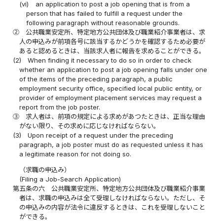
(vi)
an application to post a job opening that is from a
person that has failed to fulfill a request under the
following paragraph without reasonable grounds.
②
公共職業安定所、特定地方公共団体及び職業紹介事業者は、求
人の申込みが前項各号に該当するかどうかを確認するため必要が
あると認めるときは、当該求人者に報告を求めることができる。
(2)
When finding it necessary to do so in order to check
whether an application to post a job opening falls under one
of the items of the preceding paragraph, a public
employment security office, specified local public entity, or
provider of employment placement services may request a
report from the job poster.
③
求人者は、前項の規定による求めがあつたときは、正当な理由
がない限り、その求めに応じなければならない。
(3)
Upon receipt of a request under the preceding
paragraph, a job poster must do as requested unless it has
a legitimate reason for not doing so.
（求職の申込み）
(Filing a Job-Search Application)
第五条の六
公共職業安定所、特定地方公共団体及び職業紹介事業
者は、求職の申込みは全て受理しなければならない。ただし、そ
の申込みの内容が法令に違反するときは、これを受理しないこと
ができる。