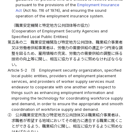
pursuant to the provisions of the
Employment Insurance
Act
(Act No. 116 of 1974), and ensuring the sound
operation of the employment insurance system.
（職業安定機関と特定地方公共団体等の協力）
(Cooperation of Employment Security Agencies and
Specified Local Public Entities)
第五条の二
職業安定機関及び特定地方公共団体、職業紹介事業者
又は労働者供給事業者は、労働力の需要供給の適正かつ円滑な調
整を図るため、雇用情報の充実、労働力の需要供給の調整に係る
技術の向上等に関し、相互に協力するように努めなければならな
い。
Article 5-2
(1)
Employment security organization, specified
local public entities, providers of employment placement
services, and providers of worker supply services must
endeavor to cooperate with one another with respect to
things such as enhancing employment information and
improving the technology for coordinating workforce supply
and demand, in order to ensure the appropriate and smooth
coordination of workforce supply and demand.
②
公共職業安定所及び特定地方公共団体又は職業紹介事業者は、
求職者が希望する地域においてその能力に適合する職業に就くこ
とができるよう、職業紹介に関し、相互に協力するように努めな
ければならない。