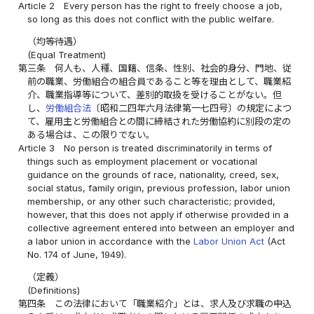
Article 2
Every person has the right to freely choose a job,
so long as this does not conflict with the public welfare.
（均等待遇）
(Equal Treatment)
第三条
何人も、人種、国籍、信条、性別、社会的身分、門地、従
前の職業、労働組合の組合員であること等を理由として、職業紹
介、職業指導等について、差別的取扱を受けることがない。但
し、
労働組合法
〔昭和二四年六月法律第一七四号〕の規定によつ
て、雇用主と労働組合との間に締結された労働協約に別段の定の
ある場合は、この限りでない。
Article 3
No person is treated discriminatorily in terms of
things such as employment placement or vocational
guidance on the grounds of race, nationality, creed, sex,
social status, family origin, previous profession, labor union
membership, or any other such characteristic; provided,
however, that this does not apply if otherwise provided in a
collective agreement entered into between an employer and
a labor union in accordance with the
Labor Union Act
(Act
No. 174 of June, 1949).
（定義）
(Definitions)
第四条
この法律において「職業紹介」とは、求人及び求職の申込