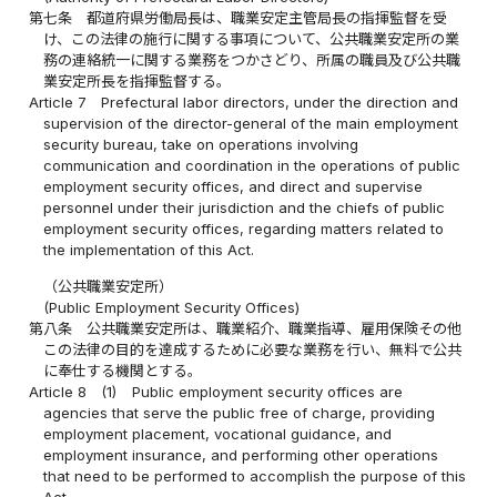
第七条
都道府県労働局長は、職業安定主管局長の指揮監督を受
け、この法律の施行に関する事項について、公共職業安定所の業
務の連絡統一に関する業務をつかさどり、所属の職員及び公共職
業安定所長を指揮監督する。
Article 7
Prefectural labor directors, under the direction and
supervision of the director-general of the main employment
security bureau, take on operations involving
communication and coordination in the operations of public
employment security offices, and direct and supervise
personnel under their jurisdiction and the chiefs of public
employment security offices, regarding matters related to
the implementation of this Act.
（公共職業安定所）
(Public Employment Security Offices)
第八条
公共職業安定所は、職業紹介、職業指導、雇用保険その他
この法律の目的を達成するために必要な業務を行い、無料で公共
に奉仕する機関とする。
Article 8
(1)
Public employment security offices are
agencies that serve the public free of charge, providing
employment placement, vocational guidance, and
employment insurance, and performing other operations
that need to be performed to accomplish the purpose of this
Act.