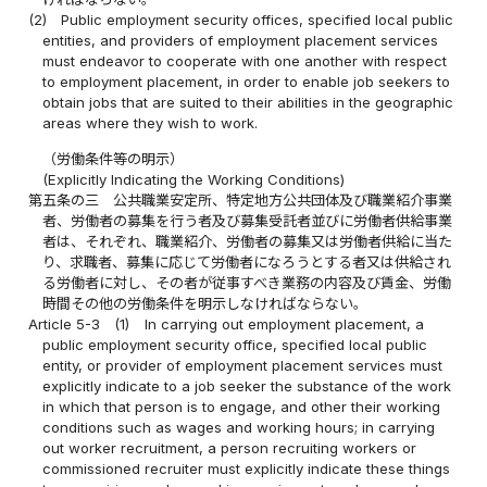
(2)
Public employment security offices, specified local public
entities, and providers of employment placement services
must endeavor to cooperate with one another with respect
to employment placement, in order to enable job seekers to
obtain jobs that are suited to their abilities in the geographic
areas where they wish to work.
（労働条件等の明示）
(Explicitly Indicating the Working Conditions)
第五条の三
公共職業安定所、特定地方公共団体及び職業紹介事業
者、労働者の募集を行う者及び募集受託者並びに労働者供給事業
者は、それぞれ、職業紹介、労働者の募集又は労働者供給に当た
り、求職者、募集に応じて労働者になろうとする者又は供給され
る労働者に対し、その者が従事すべき業務の内容及び賃金、労働
時間その他の労働条件を明示しなければならない。
Article 5-3
(1)
In carrying out employment placement, a
public employment security office, specified local public
entity, or provider of employment placement services must
explicitly indicate to a job seeker the substance of the work
in which that person is to engage, and other their working
conditions such as wages and working hours; in carrying
out worker recruitment, a person recruiting workers or
commissioned recruiter must explicitly indicate these things