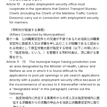
Article 10
A public employment security office must
cooperate in the operations that District Transport Bureau
Chiefs (including the Chiefs of the Maritime Traffic Control
Divisions) carry out in connection with employment security
for mariners.
（市町村が処理する事務）
(Affairs Conducted by Municipalities)
第十一条
公共職業安定所との交通が不便であるため当該公共職業
安定所に直接求人又は求職を申し込むことが困難であると認めら
れる地域として厚生労働大臣が指定する地域（以下この項におい
て「指定地域」という。）を管轄する市町村長は、次に掲げる事
務を行う。
Article 11
(1)
The municipal mayor having jurisdiction over
an area designated by the Minister of Health, Labour and
Welfare as one in which it is found difficult to file
applications to post job openings or job-search applications
directly with a public employment security office because of
the inconvenience of access to it (hereinafter referred to as
a "designated area" in this paragraph) carries out the
following:
一
指定地域内に所在する事業所からの求人又は指定地域内に居
住する求職者からの求職の申込みを当該公共職業安定所に取り