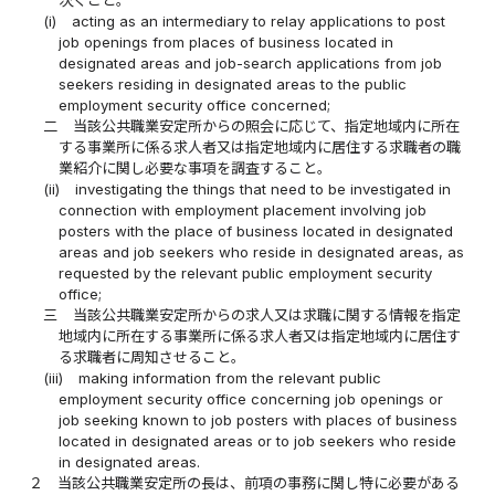
次ぐこと。
(i)
acting as an intermediary to relay applications to post
job openings from places of business located in
designated areas and job-search applications from job
seekers residing in designated areas to the public
employment security office concerned;
二
当該公共職業安定所からの照会に応じて、指定地域内に所在
する事業所に係る求人者又は指定地域内に居住する求職者の職
業紹介に関し必要な事項を調査すること。
(ii)
investigating the things that need to be investigated in
connection with employment placement involving job
posters with the place of business located in designated
areas and job seekers who reside in designated areas, as
requested by the relevant public employment security
office;
三
当該公共職業安定所からの求人又は求職に関する情報を指定
地域内に所在する事業所に係る求人者又は指定地域内に居住す
る求職者に周知させること。
(iii)
making information from the relevant public
employment security office concerning job openings or
job seeking known to job posters with places of business
located in designated areas or to job seekers who reside
in designated areas.
２
当該公共職業安定所の長は、前項の事務に関し特に必要がある