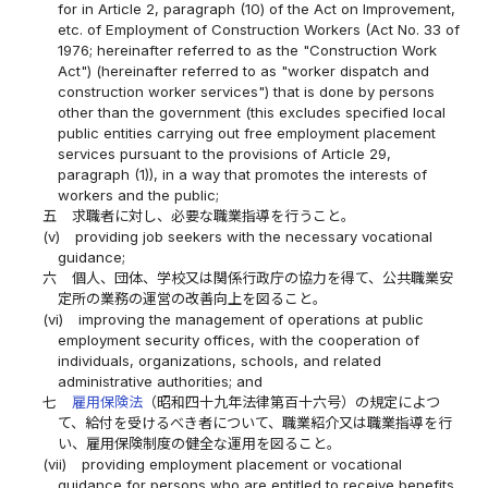
for in Article 2, paragraph (10) of the Act on Improvement,
etc. of Employment of Construction Workers (Act No. 33 of
1976; hereinafter referred to as the "Construction Work
Act") (hereinafter referred to as "worker dispatch and
construction worker services") that is done by persons
other than the government (this excludes specified local
public entities carrying out free employment placement
services pursuant to the provisions of Article 29,
paragraph (1)), in a way that promotes the interests of
workers and the public;
五
求職者に対し、必要な職業指導を行うこと。
(v)
providing job seekers with the necessary vocational
guidance;
六
個人、団体、学校又は関係行政庁の協力を得て、公共職業安
定所の業務の運営の改善向上を図ること。
(vi)
improving the management of operations at public
employment security offices, with the cooperation of
individuals, organizations, schools, and related
administrative authorities; and
七
雇用保険法
（昭和四十九年法律第百十六号）の規定によつ
て、給付を受けるべき者について、職業紹介又は職業指導を行
い、雇用保険制度の健全な運用を図ること。
(vii)
providing employment placement or vocational
guidance for persons who are entitled to receive benefits