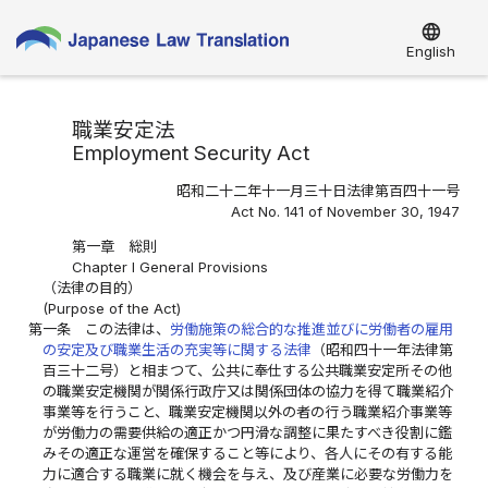
language
English
職業安定法
Employment Security Act
昭和二十二年十一月三十日法律第百四十一号
Act No. 141 of November 30, 1947
第一章 総則
Chapter I General Provisions
（法律の目的）
(Purpose of the Act)
第一条
この法律は、
労働施策の総合的な推進並びに労働者の雇用
の安定及び職業生活の充実等に関する法律
（昭和四十一年法律第
百三十二号）と相まつて、公共に奉仕する公共職業安定所その他
の職業安定機関が関係行政庁又は関係団体の協力を得て職業紹介
事業等を行うこと、職業安定機関以外の者の行う職業紹介事業等
が労働力の需要供給の適正かつ円滑な調整に果たすべき役割に鑑
みその適正な運営を確保すること等により、各人にその有する能
力に適合する職業に就く機会を与え、及び産業に必要な労働力を