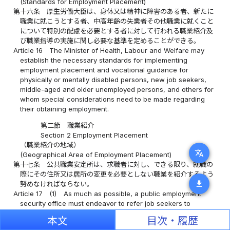
(Standards for Employment Placement)
第十六条
厚生労働大臣は、身体又は精神に障害のある者、新たに
職業に就こうとする者、中高年齢の失業者その他職業に就くこと
について特別の配慮を必要とする者に対して行われる職業紹介及
び職業指導の実施に関し必要な基準を定めることができる。
Article 16
The Minister of Health, Labour and Welfare may
establish the necessary standards for implementing
employment placement and vocational guidance for
physically or mentally disabled persons, new job seekers,
middle-aged and older unemployed persons, and others for
whom special considerations need to be made regarding
their obtaining employment.
第二節 職業紹介
Section 2 Employment Placement
（職業紹介の地域）
translate
(Geographical Area of Employment Placement)
第十七条
公共職業安定所は、求職者に対し、できる限り、就職の
際にその住所又は居所の変更を必要としない職業を紹介するよう
download
努めなければならない。
Article 17
(1)
As much as possible, a public employment
security office must endeavor to refer job seekers to
positions that do not necessitate a change of domicile or
本文
目次・履歴
residence at the time of employment.