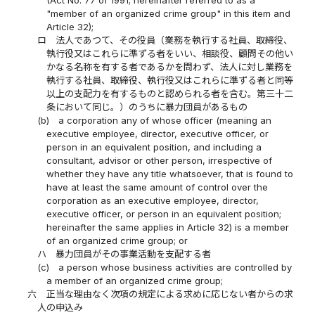
"member of an organized crime group" in this item and
Article 32);
ロ
法人であつて、その役員（業務を執行する社員、取締役、
執行役又はこれらに準ずる者をいい、相談役、顧問その他い
かなる名称を有する者であるかを問わず、法人に対し業務を
執行する社員、取締役、執行役又はこれらに準ずる者と同等
以上の支配力を有するものと認められる者を含む。第三十二
条において同じ。）のうちに暴力団員があるもの
(b)
a corporation any of whose officer (meaning an
executive employee, director, executive officer, or
person in an equivalent position, and including a
consultant, advisor or other person, irrespective of
whether they have any title whatsoever, that is found to
have at least the same amount of control over the
corporation as an executive employee, director,
executive officer, or person in an equivalent position;
hereinafter the same applies in Article 32) is a member
of an organized crime group; or
ハ
暴力団員がその事業活動を支配する者
(c)
a person whose business activities are controlled by
a member of an organized crime group;
六
正当な理由なく次項の規定による求めに応じない者からの求
人の申込み