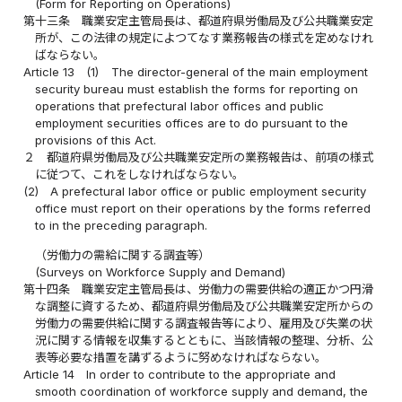
(Form for Reporting on Operations)
第十三条
職業安定主管局長は、都道府県労働局及び公共職業安定
所が、この法律の規定によつてなす業務報告の様式を定めなけれ
ばならない。
Article 13
(1)
The director-general of the main employment
security bureau must establish the forms for reporting on
operations that prefectural labor offices and public
employment securities offices are to do pursuant to the
provisions of this Act.
２
都道府県労働局及び公共職業安定所の業務報告は、前項の様式
に従つて、これをしなければならない。
(2)
A prefectural labor office or public employment security
office must report on their operations by the forms referred
to in the preceding paragraph.
（労働力の需給に関する調査等）
(Surveys on Workforce Supply and Demand)
第十四条
職業安定主管局長は、労働力の需要供給の適正かつ円滑
な調整に資するため、都道府県労働局及び公共職業安定所からの
労働力の需要供給に関する調査報告等により、雇用及び失業の状
況に関する情報を収集するとともに、当該情報の整理、分析、公
表等必要な措置を講ずるように努めなければならない。
Article 14
In order to contribute to the appropriate and
smooth coordination of workforce supply and demand, the