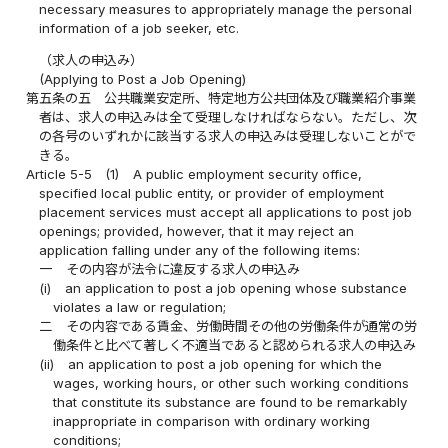
necessary measures to appropriately manage the personal
information of a job seeker, etc.
（求人の申込み）
(Applying to Post a Job Opening)
第五条の五
公共職業安定所、特定地方公共団体及び職業紹介事業
者は、求人の申込みは全て受理しなければならない。ただし、次
の各号のいずれかに該当する求人の申込みは受理しないことがで
きる。
Article 5-5
(1)
A public employment security office,
specified local public entity, or provider of employment
placement services must accept all applications to post job
openings; provided, however, that it may reject an
application falling under any of the following items:
一
その内容が法令に違反する求人の申込み
(i)
an application to post a job opening whose substance
violates a law or regulation;
二
その内容である賃金、労働時間その他の労働条件が通常の労
働条件と比べて著しく不適当であると認められる求人の申込み
(ii)
an application to post a job opening for which the
wages, working hours, or other such working conditions
that constitute its substance are found to be remarkably
inappropriate in comparison with ordinary working
conditions;