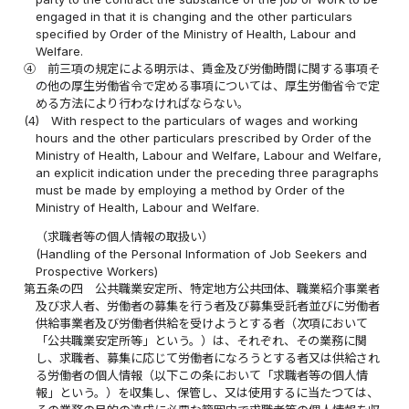
engaged in that it is changing and the other particulars
specified by Order of the Ministry of Health, Labour and
Welfare.
④
前三項の規定による明示は、賃金及び労働時間に関する事項そ
の他の厚生労働省令で定める事項については、厚生労働省令で定
める方法により行わなければならない。
(4)
With respect to the particulars of wages and working
hours and the other particulars prescribed by Order of the
Ministry of Health, Labour and Welfare, Labour and Welfare,
an explicit indication under the preceding three paragraphs
must be made by employing a method by Order of the
Ministry of Health, Labour and Welfare.
（求職者等の個人情報の取扱い）
(Handling of the Personal Information of Job Seekers and
Prospective Workers)
第五条の四
公共職業安定所、特定地方公共団体、職業紹介事業者
及び求人者、労働者の募集を行う者及び募集受託者並びに労働者
供給事業者及び労働者供給を受けようとする者（次項において
「公共職業安定所等」という。）は、それぞれ、その業務に関
し、求職者、募集に応じて労働者になろうとする者又は供給され
る労働者の個人情報（以下この条において「求職者等の個人情
報」という。）を収集し、保管し、又は使用するに当たつては、