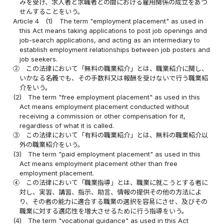
みを受け、求人者と求職者との間における雇用関係の成立をあつ
せんすることをいう。
Article 4
(1)
The term "employment placement" as used in
this Act means taking applications to post job openings and
job-search applications, and acting as an intermediary to
establish employment relationships between job posters and
job seekers.
②
この法律において「無料の職業紹介」とは、職業紹介に関し、
いかなる名義でも、その手数料又は報酬を受けないで行う職業紹
介をいう。
(2)
The term "free employment placement" as used in this
Act means employment placement conducted without
receiving a commission or other compensation for it,
regardless of what it is called.
③
この法律において「有料の職業紹介」とは、無料の職業紹介以
外の職業紹介をいう。
(3)
The term "paid employment placement" as used in this
Act means employment placement other than free
employment placement.
④
この法律において「職業指導」とは、職業に就こうとする者に
対し、実習、講習、指示、助言、情報の提供その他の方法によ
り、その者の能力に適合する職業の選択を容易にさせ、及びその
職業に対する適応性を増大させるために行う指導をいう。
(4)
The term "vocational guidance" as used in this Act