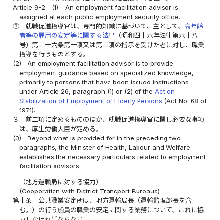
Article 9-2
(1)
An employment facilitation advisor is
assigned at each public employment security office.
②
就職促進指導官は、専門的知識に基づいて、主として、
高年齢
者等の雇用の安定等に関する法律
（昭和四十六年法律第六十八
号）第二十六条第一項又は第二項の指示を受けた者に対し、職業
指導を行うものとする。
(2)
An employment facilitation advisor is to provide
employment guidance based on specialized knowledge,
primarily to persons that have been issued instructions
under Article 26, paragraph (1) or (2) of the
Act on
Stabilization of Employment of Elderly Persons
(Act No. 68 of
1971).
３
前二項に定めるもののほか、就職促進指導官に関し必要な事項
は、厚生労働大臣が定める。
(3)
Beyond what is provided for in the preceding two
paragraphs, the Minister of Health, Labour and Welfare
establishes the necessary particulars related to employment
facilitation advisors.
（地方運輸局に対する協力）
(Cooperation with District Transport Bureaus)
第十条
公共職業安定所は、地方運輸局長（運輸監理部長を含
む。）の行う船員の職業の安定に関する業務について、これに協
力しなければならない。