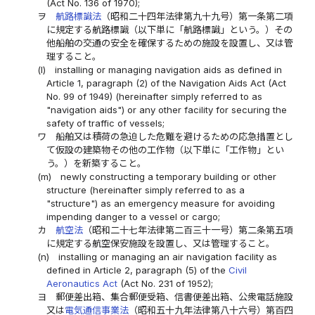
(Act No. 136 of 1970);
ヲ
航路標識法
（昭和二十四年法律第九十九号）第一条第二項
に規定する航路標識（以下単に「航路標識」という。）その
他船舶の交通の安全を確保するための施設を設置し、又は管
理すること。
(l)
installing or managing navigation aids as defined in
Article 1, paragraph (2) of the Navigation Aids Act (Act
No. 99 of 1949) (hereinafter simply referred to as
"navigation aids") or any other facility for securing the
safety of traffic of vessels;
ワ
船舶又は積荷の急迫した危難を避けるための応急措置とし
て仮設の建築物その他の工作物（以下単に「工作物」とい
う。）を新築すること。
(m)
newly constructing a temporary building or other
structure (hereinafter simply referred to as a
"structure") as an emergency measure for avoiding
impending danger to a vessel or cargo;
カ
航空法
（昭和二十七年法律第二百三十一号）第二条第五項
に規定する航空保安施設を設置し、又は管理すること。
(n)
installing or managing an air navigation facility as
defined in Article 2, paragraph (5) of the
Civil
Aeronautics Act
(Act No. 231 of 1952);
ヨ
郵便差出箱、集合郵便受箱、信書便差出箱、公衆電話施設
又は
電気通信事業法
（昭和五十九年法律第八十六号）第百四