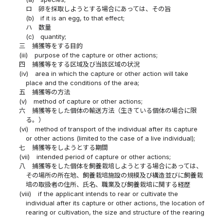
ロ
卵を採取しようとする場合にあっては、その旨
(b)
if it is an egg, to that effect;
ハ
数量
(c)
quantity;
三
捕獲等をする目的
(iii)
purpose of the capture or other actions;
四
捕獲等をする区域及び当該区域の状況
(iv)
area in which the capture or other action will take
place and the conditions of the area;
五
捕獲等の方法
(v)
method of capture or other actions;
六
捕獲等をした個体の輸送方法（生きている個体の場合に限
る。）
(vi)
method of transport of the individual after its capture
or other actions (limited to the case of a live individual);
七
捕獲等をしようとする期間
(vii)
intended period of capture or other actions;
八
捕獲等をした個体を飼養栽培しようとする場合にあっては、
その場所の所在地、飼養栽培施設の規模及び構造並びに飼養栽
培の取扱者の住所、氏名、職業及び飼養栽培に関する経歴
(viii)
if the applicant intends to rear or cultivate the
individual after its capture or other actions, the location of
rearing or cultivation, the size and structure of the rearing