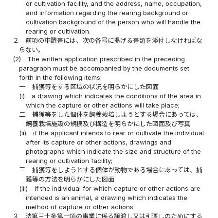
or cultivation facility, and the address, name, occupation,
and information regarding the rearing background or
cultivation background of the person who will handle the
rearing or cultivation.
２
前項の申請書には、次の各号に掲げる書類を添付しなければな
らない。
(2)
The written application prescribed in the preceding
paragraph must be accompanied by the documents set
forth in the following items:
一
捕獲等をする区域の状況を明らかにした図面
(i)
a drawing which indicates the conditions of the area in
which the capture or other actions will take place;
二
捕獲等をした個体を飼養栽培しようとする場合にあっては、
飼養栽培施設の規模及び構造を明らかにした図面及び写真
(ii)
if the applicant intends to rear or cultivate the individual
after its capture or other actions, drawings and
photographs which indicate the size and structure of the
rearing or cultivation facility;
三
捕獲等をしようとする個体が動物である場合にあっては、捕
獲等の方法を明らかにした図面
(iii)
if the individual for which capture or other actions are
intended is an animal, a drawing which indicates the
method of capture or other actions.
３
法第三十条第一項の事業に係る譲渡し又は引渡しのためにする