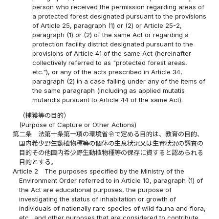
person who received the permission regarding areas of
a protected forest designated pursuant to the provisions
of Article 25, paragraph (1) or (2) or Article 25-2,
paragraph (1) or (2) of the same Act or regarding a
protection facility district designated pursuant to the
provisions of Article 41 of the same Act (hereinafter
collectively referred to as "protected forest areas,
etc."), or any of the acts prescribed in Article 34,
paragraph (2) in a case falling under any of the items of
the same paragraph (including as applied mutatis
mutandis pursuant to Article 44 of the same Act).
（捕獲等の目的）
(Purpose of Capture or Other Actions)
第二条
法第十条第一項の環境省令で定める目的は、教育の目的、
国内希少野生動植物種等の個体の生息状況又は生育状況の調査の
目的その他国内希少野生動植物種等の保存に資すると認められる
目的とする。
Article 2
The purposes specified by the Ministry of the
Environment Order referred to in Article 10, paragraph (1) of
the Act are educational purposes, the purpose of
investigating the status of inhabitation or growth of
individuals of nationally rare species of wild fauna and flora,
etc., and other purposes that are considered to contribute