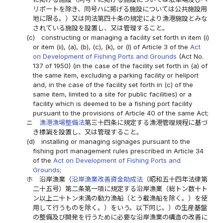
リポートを除き、同号ハに掲げる施設については公共施設用
地に限る。）又は同法第四十条の規定により漁港施設とみな
されている施設を設置し、又は管理すること。
(c)
constructing or managing a facility set forth in item (i)
or item (ii), (a), (b), (c), (k), or (l) of Article 3 of the
Act
on Development of Fishing Ports and Grounds
(Act No.
137 of 1950) (in the case of the facility set forth in (a) of
the same item, excluding a parking facility or heliport
and, in the case of the facility set forth in (c) of the
same item, limited to a site for public facilities) or a
facility which is deemed to be a fishing port facility
pursuant to the provisions of Article 40 of the same Act;
ニ
漁港漁場整備法
第三十四条に規定する漁港管理規程に基づ
き標識を設置し、又は管理すること。
(d)
installing or managing signages pursuant to the
fishing port management rules prescribed in Article 34
of the
Act on Development of Fishing Ports and
Grounds
;
ホ
沿岸漁業（
沿岸漁業改善資金助成法
（昭和五十四年法律第
二十五号）第二条第一項に規定する沿岸漁業（総トン数十ト
ン以上二十トン未満の動力漁船（とう載漁船を除く。）を使
用して行うものを除く。）をいう。以下同じ。）の生産基盤
の整備及び開発を行うために必要な沿岸漁業の構造の改善に