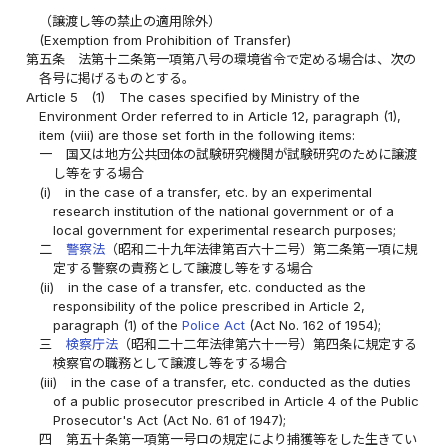
（譲渡し等の禁止の適用除外）
(Exemption from Prohibition of Transfer)
第五条
法第十二条第一項第八号の環境省令で定める場合は、次の
各号に掲げるものとする。
Article 5
(1)
The cases specified by Ministry of the
Environment Order referred to in Article 12, paragraph (1),
item (viii) are those set forth in the following items:
一
国又は地方公共団体の試験研究機関が試験研究のために譲渡
し等をする場合
(i)
in the case of a transfer, etc. by an experimental
research institution of the national government or of a
local government for experimental research purposes;
二
警察法
（昭和二十九年法律第百六十二号）第二条第一項に規
定する警察の責務として譲渡し等をする場合
(ii)
in the case of a transfer, etc. conducted as the
responsibility of the police prescribed in Article 2,
paragraph (1) of the
Police Act
(Act No. 162 of 1954);
三
検察庁法
（昭和二十二年法律第六十一号）第四条に規定する
検察官の職務として譲渡し等をする場合
(iii)
in the case of a transfer, etc. conducted as the duties
of a public prosecutor prescribed in Article 4 of the Public
Prosecutor's Act (Act No. 61 of 1947);
四
第五十条第一項第一号ロの規定により捕獲等をした生きてい