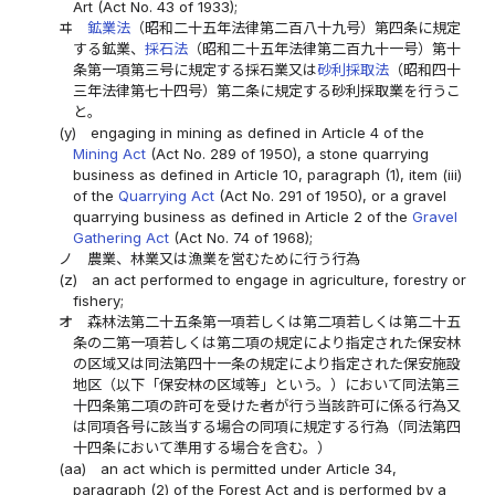
Art (Act No. 43 of 1933);
ヰ
鉱業法
（昭和二十五年法律第二百八十九号）第四条に規定
する鉱業、
採石法
（昭和二十五年法律第二百九十一号）第十
条第一項第三号に規定する採石業又は
砂利採取法
（昭和四十
三年法律第七十四号）第二条に規定する砂利採取業を行うこ
と。
(y)
engaging in mining as defined in Article 4 of the
Mining Act
(Act No. 289 of 1950), a stone quarrying
business as defined in Article 10, paragraph (1), item (iii)
of the
Quarrying Act
(Act No. 291 of 1950), or a gravel
quarrying business as defined in Article 2 of the
Gravel
Gathering Act
(Act No. 74 of 1968);
ノ
農業、林業又は漁業を営むために行う行為
(z)
an act performed to engage in agriculture, forestry or
fishery;
オ
森林法第二十五条第一項若しくは第二項若しくは第二十五
条の二第一項若しくは第二項の規定により指定された保安林
の区域又は同法第四十一条の規定により指定された保安施設
地区（以下「保安林の区域等」という。）において同法第三
十四条第二項の許可を受けた者が行う当該許可に係る行為又
は同項各号に該当する場合の同項に規定する行為（同法第四
十四条において準用する場合を含む。）
(aa)
an act which is permitted under Article 34,
paragraph (2) of the Forest Act and is performed by a