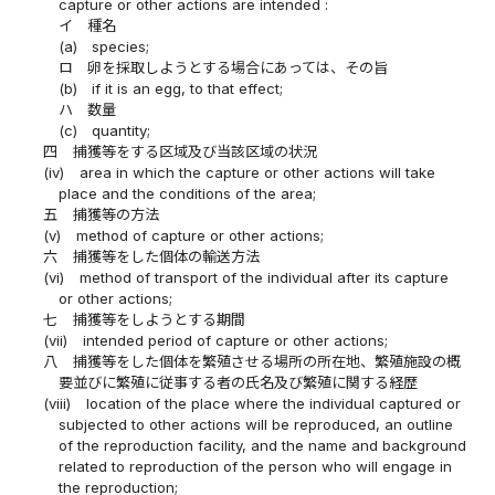
capture or other actions are intended :
イ
種名
(a)
species;
ロ
卵を採取しようとする場合にあっては、その旨
(b)
if it is an egg, to that effect;
ハ
数量
(c)
quantity;
四
捕獲等をする区域及び当該区域の状況
(iv)
area in which the capture or other actions will take
place and the conditions of the area;
五
捕獲等の方法
(v)
method of capture or other actions;
六
捕獲等をした個体の輸送方法
(vi)
method of transport of the individual after its capture
or other actions;
七
捕獲等をしようとする期間
(vii)
intended period of capture or other actions;
八
捕獲等をした個体を繁殖させる場所の所在地、繁殖施設の概
要並びに繁殖に従事する者の氏名及び繁殖に関する経歴
(viii)
location of the place where the individual captured or
subjected to other actions will be reproduced, an outline
of the reproduction facility, and the name and background
related to reproduction of the person who will engage in
the reproduction;