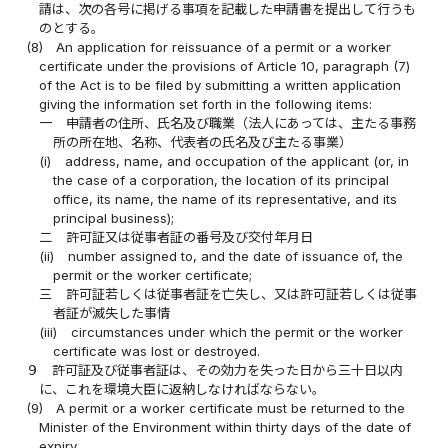
請は、次の各号に掲げる事項を記載した申請書を提出して行うも
のとする。
(8)
An application for reissuance of a permit or a worker
certificate under the provisions of Article 10, paragraph (7)
of the Act is to be filed by submitting a written application
giving the information set forth in the following items:
一
申請者の住所、氏名及び職業（法人にあっては、主たる事務
所の所在地、名称、代表者の氏名及び主たる事業）
(i)
address, name, and occupation of the applicant (or, in
the case of a corporation, the location of its principal
office, its name, the name of its representative, and its
principal business);
二
許可証又は従事者証の番号及び交付年月日
(ii)
number assigned to, and the date of issuance of, the
permit or the worker certificate;
三
許可証若しくは従事者証を亡失し、又は許可証若しくは従事
者証が滅失した事情
(iii)
circumstances under which the permit or the worker
certificate was lost or destroyed.
９
許可証及び従事者証は、その効力を失った日から三十日以内
に、これを環境大臣に返納しなければならない。
(9)
A permit or a worker certificate must be returned to the
Minister of the Environment within thirty days of the date of
expiry.