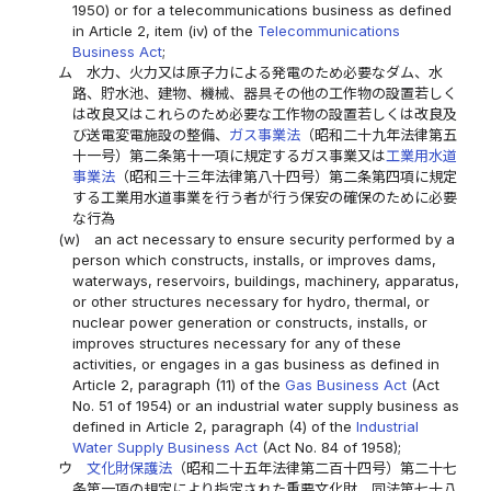
1950) or for a telecommunications business as defined
in Article 2, item (iv) of the
Telecommunications
Business Act
;
ム
水力、火力又は原子力による発電のため必要なダム、水
路、貯水池、建物、機械、器具その他の工作物の設置若しく
は改良又はこれらのため必要な工作物の設置若しくは改良及
び送電変電施設の整備、
ガス事業法
（昭和二十九年法律第五
十一号）第二条第十一項に規定するガス事業又は
工業用水道
事業法
（昭和三十三年法律第八十四号）第二条第四項に規定
する工業用水道事業を行う者が行う保安の確保のために必要
な行為
(w)
an act necessary to ensure security performed by a
person which constructs, installs, or improves dams,
waterways, reservoirs, buildings, machinery, apparatus,
or other structures necessary for hydro, thermal, or
nuclear power generation or constructs, installs, or
improves structures necessary for any of these
activities, or engages in a gas business as defined in
Article 2, paragraph (11) of the
Gas Business Act
(Act
No. 51 of 1954) or an industrial water supply business as
defined in Article 2, paragraph (4) of the
Industrial
Water Supply Business Act
(Act No. 84 of 1958);
ウ
文化財保護法
（昭和二十五年法律第二百十四号）第二十七
条第一項の規定により指定された重要文化財、同法第七十八