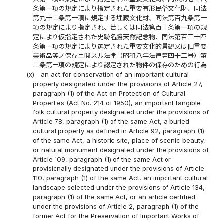
条第一項の規定により指定された重要有形民俗文化財、同法
第九十二条第一項に規定する埋蔵文化財、同法第百九条第一
項の規定により指定され、若しくは同法第百十条第一項の規
定により仮指定された史跡名勝天然記念物、同法第百三十四
条第一項の規定により選定された重要文化的景観又は旧重要
美術品等ノ保存ニ関スル法律（昭和八年法律第四十三号）第
二条第一項の規定により認定された物件の保存のための行為
(x)
an act for conservation of an important cultural
property designated under the provisions of Article 27,
paragraph (1) of the Act on Protection of Cultural
Properties (Act No. 214 of 1950), an important tangible
folk cultural property designated under the provisions of
Article 78, paragraph (1) of the same Act, a buried
cultural property as defined in Article 92, paragraph (1)
of the same Act, a historic site, place of scenic beauty,
or natural monument designated under the provisions of
Article 109, paragraph (1) of the same Act or
provisionally designated under the provisions of Article
110, paragraph (1) of the same Act, an important cultural
landscape selected under the provisions of Article 134,
paragraph (1) of the same Act, or an article certified
under the provisions of Article 2, paragraph (1) of the
former Act for the Preservation of Important Works of