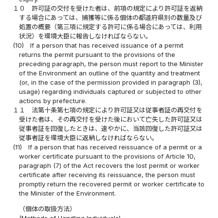
１０
許可証の交付を受けた者は、前項の規定により許可証を返納
する場合にあっては、捕獲等に係る個体の都道府県別の数量及び
処置の概要（第三項に規定する許可に係る場合にあっては、利用
状況）を環境大臣に報告しなければならない。
(10)
If a person that has received issuance of a permit
returns the permit pursuant to the provisions of the
preceding paragraph, the person must report to the Minister
of the Environment an outline of the quantity and treatment
(or, in the case of the permission provided in paragraph (3),
usage) regarding individuals captured or subjected to other
actions by prefecture.
１１
法第十条第七項の規定により許可証又は従事者証の再交付を
受けた者は、その再交付を受けた後において亡失した許可証又は
従事者証を回復したときは、速やかに、当該回復した許可証又は
従事者証を環境大臣に返納しなければならない。
(11)
If a person that has received reissuance of a permit or a
worker certificate pursuant to the provisions of Article 10,
paragraph (7) of the Act recovers the lost permit or worker
certificate after receiving its reissuance, the person must
promptly return the recovered permit or worker certificate to
the Minister of the Environment.
（個体の取扱方法）