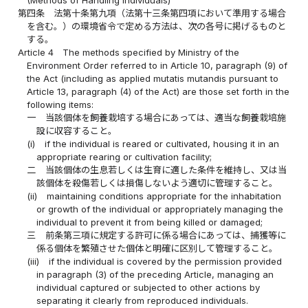
(Methods of Handling Individuals)
第四条
法第十条第九項（法第十三条第四項において準用する場合
を含む。）の環境省令で定める方法は、次の各号に掲げるものと
する。
Article 4
The methods specified by Ministry of the
Environment Order referred to in Article 10, paragraph (9) of
the Act (including as applied mutatis mutandis pursuant to
Article 13, paragraph (4) of the Act) are those set forth in the
following items:
一
当該個体を飼養栽培する場合にあっては、適当な飼養栽培施
設に収容すること。
(i)
if the individual is reared or cultivated, housing it in an
appropriate rearing or cultivation facility;
二
当該個体の生息若しくは生育に適した条件を維持し、又は当
該個体を殺傷若しくは損傷しないよう適切に管理すること。
(ii)
maintaining conditions appropriate for the inhabitation
or growth of the individual or appropriately managing the
individual to prevent it from being killed or damaged;
三
前条第三項に規定する許可に係る場合にあっては、捕獲等に
係る個体を繁殖させた個体と明確に区別して管理すること。
(iii)
if the individual is covered by the permission provided
in paragraph (3) of the preceding Article, managing an
individual captured or subjected to other actions by
separating it clearly from reproduced individuals.