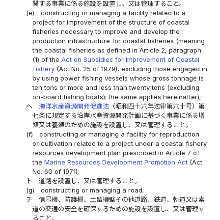
関する事業に係る施設を設置し、又は管理すること。
(e)
constructing or managing a facility related to a
project for improvement of the structure of coastal
fisheries necessary to improve and develop the
production infrastructure for coastal fisheries (meaning
the coastal fisheries as defined in Article 2, paragraph
(1) of the
Act on Subsidies for Improvement of Coastal
Fishery
(Act No. 25 of 1979), excluding those engaged in
by using power fishing vessels whose gross tonnage is
ten tons or more and less than twenty tons (excluding
on-board fishing boats); the same applies hereinafter);
ヘ
海洋水産資源開発促進法
（昭和四十六年法律第六十号）第
七条に規定する沿岸水産資源開発計画に基づく事業に係る増
殖又は養殖のための施設を設置し、又は管理すること。
(f)
constructing or managing a facility for reproduction
or cultivation related to a project under a coastal fishery
resources development plan prescribed in Article 7 of
the
Marine Resources Development Promotion Act
(Act
No. 60 of 1971);
ト
道路を設置し、又は管理すること。
(g)
constructing or managing a road;
チ
信号機、防護柵、土留擁壁その他道路、鉄道、軌道又は索
道の交通の安全を確保するための施設を設置し、又は管理す
ること。