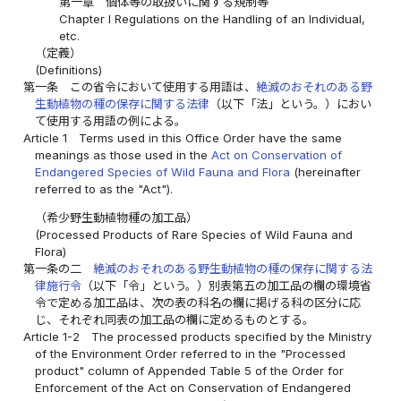
第一章 個体等の取扱いに関する規制等
Chapter I Regulations on the Handling of an Individual,
etc.
（定義）
(Definitions)
第一条
この省令において使用する用語は、
絶滅のおそれのある野
生動植物の種の保存に関する法律
（以下「法」という。）におい
て使用する用語の例による。
Article 1
Terms used in this Office Order have the same
meanings as those used in the
Act on Conservation of
Endangered Species of Wild Fauna and Flora
(hereinafter
referred to as the "Act").
（希少野生動植物種の加工品）
(Processed Products of Rare Species of Wild Fauna and
Flora)
第一条の二
絶滅のおそれのある野生動植物の種の保存に関する法
律施行令
（以下「令」という。）別表第五の加工品の欄の環境省
令で定める加工品は、次の表の科名の欄に掲げる科の区分に応
じ、それぞれ同表の加工品の欄に定めるものとする。
Article 1-2
The processed products specified by the Ministry
of the Environment Order referred to in the "Processed
product" column of Appended Table 5 of the Order for
Enforcement of the Act on Conservation of Endangered