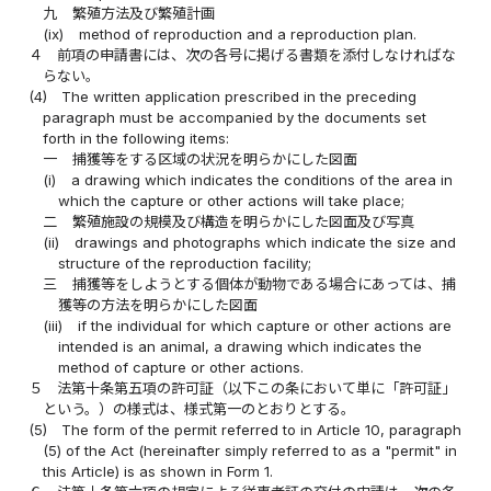
九
繁殖方法及び繁殖計画
(ix)
method of reproduction and a reproduction plan.
４
前項の申請書には、次の各号に掲げる書類を添付しなければな
らない。
(4)
The written application prescribed in the preceding
paragraph must be accompanied by the documents set
forth in the following items:
一
捕獲等をする区域の状況を明らかにした図面
(i)
a drawing which indicates the conditions of the area in
which the capture or other actions will take place;
二
繁殖施設の規模及び構造を明らかにした図面及び写真
(ii)
drawings and photographs which indicate the size and
structure of the reproduction facility;
三
捕獲等をしようとする個体が動物である場合にあっては、捕
獲等の方法を明らかにした図面
(iii)
if the individual for which capture or other actions are
intended is an animal, a drawing which indicates the
method of capture or other actions.
５
法第十条第五項の許可証（以下この条において単に「許可証」
という。）の様式は、様式第一のとおりとする。
(5)
The form of the permit referred to in Article 10, paragraph
(5) of the Act (hereinafter simply referred to as a "permit" in
this Article) is as shown in Form 1.