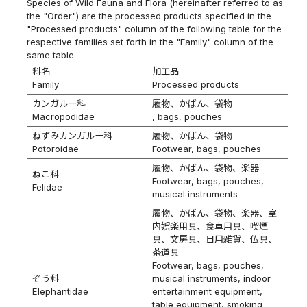
Species of Wild Fauna and Flora (hereinafter referred to as
the "Order") are the processed products specified in the
"Processed products" column of the following table for the
respective families set forth in the "Family" column of the
same table.
科名
加工品
Family
Processed products
カンガルー科
履物、かばん、袋物
Macropodidae
, bags, pouches
ねずみカンガルー科
履物、かばん、袋物
Potoroidae
Footwear, bags, pouches
履物、かばん、袋物、楽器
ねこ科
Footwear, bags, pouches,
Felidae
musical instruments
履物、かばん、袋物、楽器、室
内娯楽用具、食卓用具、喫煙
具、文房具、日用雑貨、仏具、
茶道具
Footwear, bags, pouches,
ぞう科
musical instruments, indoor
Elephantidae
entertainment equipment,
table equipment, smoking