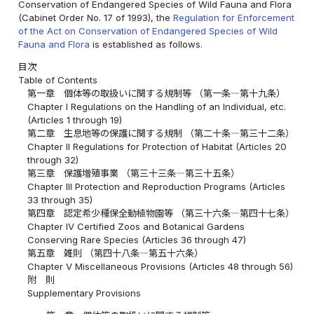
Conservation of Endangered Species of Wild Fauna and Flora
(Cabinet Order No. 17 of 1993), the
Regulation for Enforcement
of the Act on Conservation of Endangered Species of Wild
Fauna and Flora
is established as follows.
目次
Table of Contents
第一章 個体等の取扱いに関する規制等 （第一条―第十九条）
Chapter I Regulations on the Handling of an Individual, etc.
(Articles 1 through 19)
第二章 生息地等の保護に関する規制 （第二十条―第三十二条）
Chapter II Regulations for Protection of Habitat (Articles 20
through 32)
第三章 保護増殖事業 （第三十三条―第三十五条）
Chapter III Protection and Reproduction Programs (Articles
33 through 35)
第四章 認定希少種保全動植物園等 （第三十六条―第四十七条）
Chapter IV Certified Zoos and Botanical Gardens
Conserving Rare Species (Articles 36 through 47)
第五章 雑則 （第四十八条―第五十六条）
Chapter V Miscellaneous Provisions (Articles 48 through 56)
附 則
Supplementary Provisions