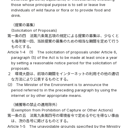
those whose principal purpose is to sell or lease live
individuals of wild fauna or flora or to provide food and
drink.
（提案の募集）
(Solicitation of Proposals)
第一条の四
法第六条第五項の規定による提案の募集は、少なくと
も毎年度一回、当該提案の募集のための相当な期間を定めて行う
ものとする。
Article 1-4
(1)
The solicitation of proposals under Article 6,
paragraph (5) of the Act is to be made at least once a year
by setting a reasonable notice period for the solicitation of
proposals.
２
環境大臣は、前項の期間をインターネットの利用その他の適切
な方法により公表するものとする。
(2)
The Minister of the Environment is to announce the
period referred to in the preceding paragraph by using the
internet or by other appropriate means.
（捕獲等の禁止の適用除外）
(Exemption from Prohibition of Capture or Other Actions)
第一条の五
法第九条第四号の環境省令で定めるやむを得ない事由
は、次の各号に掲げるものとする。
Article 1-5
The unavoidable grounds specified by the Ministry