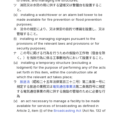
to these, and managing the structures;
ツ
消防又は水防の用に供する望楼又は警鐘台を設置するこ
と。
(s)
installing a watchtower or an alarm bell tower to be
made available for fire prevention or flood prevention
purposes;
ネ
法令の規定により、又は保安の目的で標識を設置し、又は
管理すること。
(t)
installing or managing signages pursuant to the
provisions of the relevant laws and provisions or for
security purposes;
ナ
この号に掲げる行為を行うための仮設の工作物（宿舎を除
く。）を当該行為に係る工事敷地内において設置すること。
(u)
installing a temporary structure (excluding a
lodgment) for the purpose of performing any of the acts
set forth in this item, within the construction site at
which the relevant act takes place;
ラ
放送法
（昭和二十五年法律第百三十二号）第二条第一号に
規定する放送の業務又は
電気通信事業法
第二条第四号に規定
する電気通信事業の用に供する施設の管理のために必要な行
為
(v)
an act necessary to manage a facility to be made
available for services of broadcasting as defined in
Article 2, item (i) of the
Broadcasting Act
(Act No. 132 of