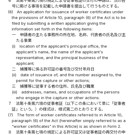
６
法第十条第六項の規定による従事者証の交付の申請は、次の各
号に掲げる事項を記載した申請書を提出して行うものとする。
(6)
An application for issuance of worker certificates under
the provisions of Article 10, paragraph (6) of the Act is to be
filed by submitting a written application giving the
information set forth in the following items:
一
申請者の主たる事務所の所在地、名称、代表者の氏名及び主
たる事業
(i)
location of the applicant's principal office, the
applicant's name, the name of the applicant's
representative, and the principal business of the
applicant;
二
捕獲等に係る許可証の番号及び交付年月日
(ii)
date of issuance of, and the number assigned to, the
permit for the capture or other actions;
三
捕獲等に従事する者の住所、氏名及び職業
(iii)
addresses, names, and occupations of the persons
who engage in the capture or other actions.
７
法第十条第六項の従事者証（以下この条において単に「従事者
証」という。）の様式は、様式第二のとおりとする。
(7)
The form of worker certificates referred to in Article 10,
paragraph (6) of the Act (hereinafter simply referred to as a
"worker certificates" in this Article) is as shown in Form 2.
８
法第十条第七項の規定による許可証又は従事者証の再交付の申