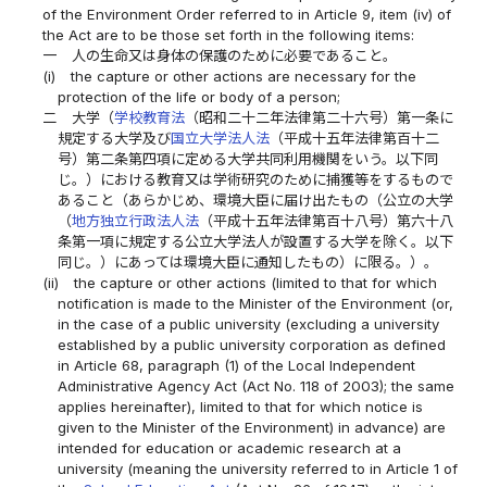
of the Environment Order referred to in Article 9, item (iv) of
the Act are to be those set forth in the following items:
一
人の生命又は身体の保護のために必要であること。
(i)
the capture or other actions are necessary for the
protection of the life or body of a person;
二
大学（
学校教育法
（昭和二十二年法律第二十六号）第一条に
規定する大学及び
国立大学法人法
（平成十五年法律第百十二
号）第二条第四項に定める大学共同利用機関をいう。以下同
じ。）における教育又は学術研究のために捕獲等をするもので
あること（あらかじめ、環境大臣に届け出たもの（公立の大学
（
地方独立行政法人法
（平成十五年法律第百十八号）第六十八
条第一項に規定する公立大学法人が設置する大学を除く。以下
同じ。）にあっては環境大臣に通知したもの）に限る。）。
(ii)
the capture or other actions (limited to that for which
notification is made to the Minister of the Environment (or,
in the case of a public university (excluding a university
established by a public university corporation as defined
in Article 68, paragraph (1) of the Local Independent
Administrative Agency Act (Act No. 118 of 2003); the same
applies hereinafter), limited to that for which notice is
given to the Minister of the Environment) in advance) are
intended for education or academic research at a
university (meaning the university referred to in Article 1 of