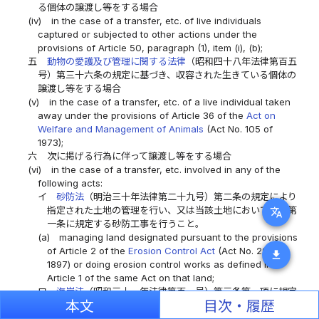
る個体の譲渡し等をする場合
(iv)
in the case of a transfer, etc. of live individuals
captured or subjected to other actions under the
provisions of Article 50, paragraph (1), item (i), (b);
五
動物の愛護及び管理に関する法律
（昭和四十八年法律第百五
号）第三十六条の規定に基づき、収容された生きている個体の
譲渡し等をする場合
(v)
in the case of a transfer, etc. of a live individual taken
away under the provisions of Article 36 of the
Act on
Welfare and Management of Animals
(Act No. 105 of
1973);
六
次に掲げる行為に伴って譲渡し等をする場合
(vi)
in the case of a transfer, etc. involved in any of the
following acts:
イ
砂防法
（明治三十年法律第二十九号）第二条の規定により
指定された土地の管理を行い、又は当該土地において同法第
translate
一条に規定する砂防工事を行うこと。
(a)
managing land designated pursuant to the provisions
of Article 2 of the
Erosion Control Act
(Act No. 29 of
download
1897) or doing erosion control works as defined in
Article 1 of the same Act on that land;
ロ
海岸法
（昭和三十一年法律第百一号）第三条第一項に規定
本文
目次・履歴
する海岸保全区域の管理を行い、又は同法第二条第一項に規
定する海岸保全施設に関する工事を行うこと。