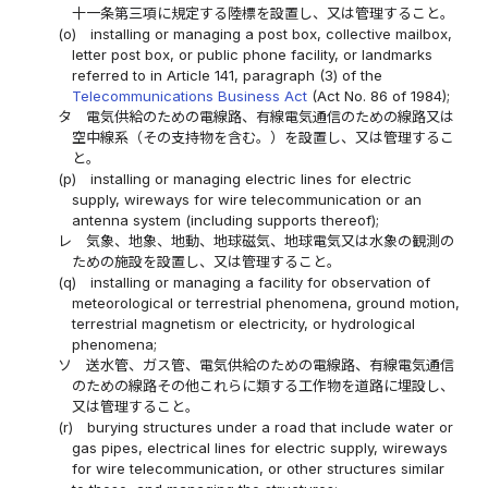
十一条第三項に規定する陸標を設置し、又は管理すること。
(o)
installing or managing a post box, collective mailbox,
letter post box, or public phone facility, or landmarks
referred to in Article 141, paragraph (3) of the
Telecommunications Business Act
(Act No. 86 of 1984);
タ
電気供給のための電線路、有線電気通信のための線路又は
空中線系（その支持物を含む。）を設置し、又は管理するこ
と。
(p)
installing or managing electric lines for electric
supply, wireways for wire telecommunication or an
antenna system (including supports thereof);
レ
気象、地象、地動、地球磁気、地球電気又は水象の観測の
ための施設を設置し、又は管理すること。
(q)
installing or managing a facility for observation of
meteorological or terrestrial phenomena, ground motion,
terrestrial magnetism or electricity, or hydrological
phenomena;
ソ
送水管、ガス管、電気供給のための電線路、有線電気通信
のための線路その他これらに類する工作物を道路に埋設し、
又は管理すること。
(r)
burying structures under a road that include water or
gas pipes, electrical lines for electric supply, wireways
for wire telecommunication, or other structures similar