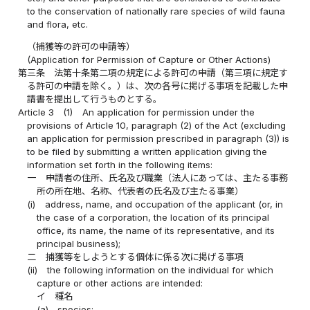
to the conservation of nationally rare species of wild fauna
and flora, etc.
（捕獲等の許可の申請等）
(Application for Permission of Capture or Other Actions)
第三条
法第十条第二項の規定による許可の申請（第三項に規定す
る許可の申請を除く。）は、次の各号に掲げる事項を記載した申
請書を提出して行うものとする。
Article 3
(1)
An application for permission under the
provisions of Article 10, paragraph (2) of the Act (excluding
an application for permission prescribed in paragraph (3)) is
to be filed by submitting a written application giving the
information set forth in the following items:
一
申請者の住所、氏名及び職業（法人にあっては、主たる事務
所の所在地、名称、代表者の氏名及び主たる事業）
(i)
address, name, and occupation of the applicant (or, in
the case of a corporation, the location of its principal
office, its name, the name of its representative, and its
principal business);
二
捕獲等をしようとする個体に係る次に掲げる事項
(ii)
the following information on the individual for which
capture or other actions are intended:
イ
種名
(a)
species;