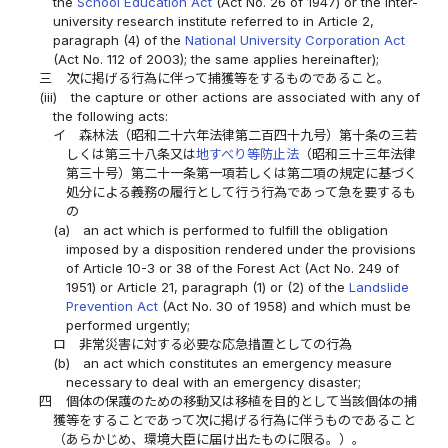
the
School Education Act
(Act No. 26 of 1947) or the inter-
university research institute referred to in Article 2,
paragraph (4) of the
National University Corporation Act
(Act No. 112 of 2003); the same applies hereinafter);
三
次に掲げる行為に伴って捕獲等をするものであること。
(iii)
the capture or other actions are associated with any of
the following acts:
イ
森林法（昭和二十六年法律第二百四十九号）第十条の三若
しくは第三十八条又は
地すべり等防止法
（昭和三十三年法律
第三十号）第二十一条第一項若しくは第二項の規定に基づく
処分による義務の履行として行う行為であって急を要するも
の
(a)
an act which is performed to fulfill the obligation
imposed by a disposition rendered under the provisions
of Article 10-3 or 38 of the Forest Act (Act No. 249 of
1951) or Article 21, paragraph (1) or (2) of the
Landslide
Prevention Act
(Act No. 30 of 1958) and which must be
performed urgently;
ロ
非常災害に対する必要な応急措置としての行為
(b)
an act which constitutes an emergency measure
necessary to deal with an emergency disaster;
四
個体の保護のための移動又は移植を目的として当該個体の捕
獲等をすることであって次に掲げる行為に伴うものであること
（あらかじめ、環境大臣に届け出たものに限る。）。