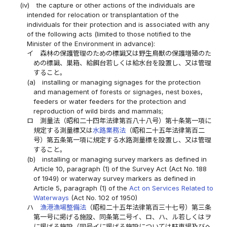
(iv)
the capture or other actions of the individuals are
intended for relocation or transplantation of the
individuals for their protection and is associated with any
of the following acts (limited to those notified to the
Minister of the Environment in advance):
イ
森林の保護管理のための標識又は野生鳥獣の保護増殖のた
めの標識、巣箱、給餌台若しくは給水台を設置し、又は管理
すること。
(a)
installing or managing signages for the protection
and management of forests or signages, nest boxes,
feeders or water feeders for the protection and
reproduction of wild birds and mammals;
ロ
測量法（昭和二十四年法律第百八十八号）第十条第一項に
規定する測量標又は
水路業務法
（昭和二十五年法律第百二
号）第五条第一項に規定する水路測量標を設置し、又は管理
すること。
(b)
installing or managing survey markers as defined in
Article 10, paragraph (1) of the Survey Act (Act No. 188
of 1949) or waterway survey markers as defined in
Article 5, paragraph (1) of the
Act on Services Related to
Waterways
(Act No. 102 of 1950)
ハ
漁港漁場整備法
（昭和二十五年法律第百三十七号）第三条
第一号に掲げる施設、同条第二号イ、ロ、ハ、ル若しくはヲ
に掲げる施設（同号イに掲げる施設については駐車場及びヘ