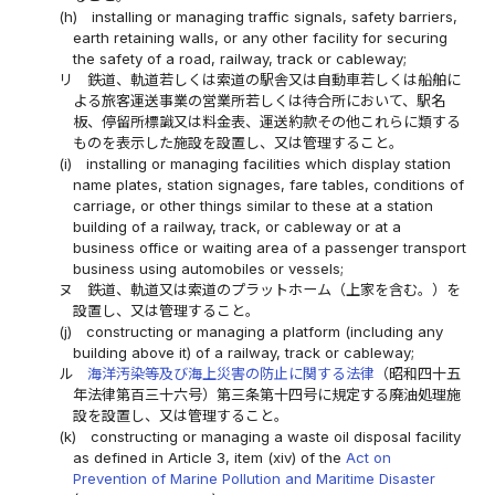
(h)
installing or managing traffic signals, safety barriers,
earth retaining walls, or any other facility for securing
the safety of a road, railway, track or cableway;
リ
鉄道、軌道若しくは索道の駅舎又は自動車若しくは船舶に
よる旅客運送事業の営業所若しくは待合所において、駅名
板、停留所標識又は料金表、運送約款その他これらに類する
ものを表示した施設を設置し、又は管理すること。
(i)
installing or managing facilities which display station
name plates, station signages, fare tables, conditions of
carriage, or other things similar to these at a station
building of a railway, track, or cableway or at a
business office or waiting area of a passenger transport
business using automobiles or vessels;
ヌ
鉄道、軌道又は索道のプラットホーム（上家を含む。）を
設置し、又は管理すること。
(j)
constructing or managing a platform (including any
building above it) of a railway, track or cableway;
ル
海洋汚染等及び海上災害の防止に関する法律
（昭和四十五
年法律第百三十六号）第三条第十四号に規定する廃油処理施
設を設置し、又は管理すること。
(k)
constructing or managing a waste oil disposal facility
as defined in Article 3, item (xiv) of the
Act on
Prevention of Marine Pollution and Maritime Disaster