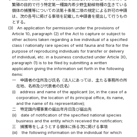
繁殖の目的で行う特定第一種国内希少野生動植物種の生きている
個体の捕獲等についての法第十条第二項の規定による許可の申請
は、次の各号に掲げる事項を記載した申請書を提出して行うもの
とする。
(3)
An application for permission under the provisions of
Article 10, paragraph (2) of the Act to capture or subject to
other actions taken regarding a live individual of a specified
class I nationally rare species of wild fauna and flora for the
purpose of reproducing individuals for transfer or delivery
of individual, etc. in a business conducted under Article 30,
paragraph (1) is to be filed by submitting a written
application giving the information set forth in the following
items:
一
申請者の住所及び氏名（法人にあっては、主たる事務所の所
在地、名称及び代表者の氏名）
(i)
address and name of the applicant (or, in the case of a
corporation, the location of its principal office, its name,
and the name of its representative);
二
特定国内種事業の届出年月日及び届出先
(ii)
date of notification of the specified national species
business and the entity which received the notification;
三
捕獲等をしようとする個体に係る次に掲げる事項
(iii)
the following information on the individual for which