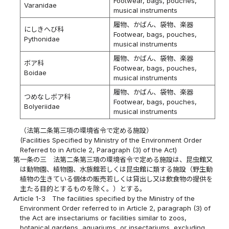
Footwear, bags, pouches,
Varanidae
musical instruments
履物、かばん、袋物、楽器
にしきへび科
Footwear, bags, pouches,
Pythonidae
musical instruments
履物、かばん、袋物、楽器
ボア科
Footwear, bags, pouches,
Boidae
musical instruments
履物、かばん、袋物、楽器
つめなしボア科
Footwear, bags, pouches,
Bolyeriidae
musical instruments
（法第二条第三項の環境省令で定める施設）
(Facilities Specified by Ministry of the Environment Order
Referred to in Article 2, Paragraph (3) of the Act)
第一条の三
法第二条第三項の環境省令で定める施設は、昆虫館又
は動物園、植物園、水族館若しくは昆虫館に類する施設（野生動
植物の生きている個体の販売若しくは貸出し又は飲食物の提供を
主たる目的とするものを除く。）とする。
Article 1-3
The facilities specified by the Ministry of the
Environment Order referred to in Article 2, paragraph (3) of
the Act are insectariums or facilities similar to zoos,
botanical gardens, aquariums, or insectariums, excluding