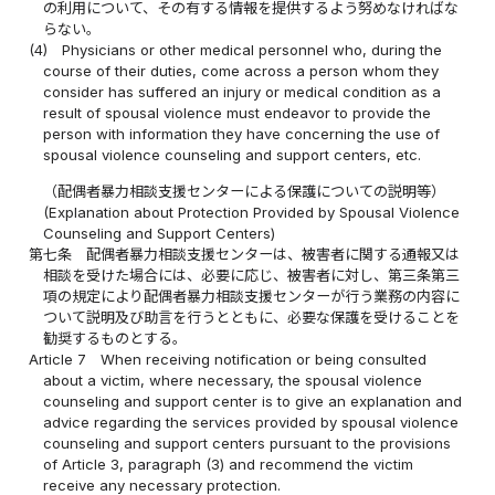
の利用について、その有する情報を提供するよう努めなければな
らない。
(4)
Physicians or other medical personnel who, during the
course of their duties, come across a person whom they
consider has suffered an injury or medical condition as a
result of spousal violence must endeavor to provide the
person with information they have concerning the use of
spousal violence counseling and support centers, etc.
（配偶者暴力相談支援センターによる保護についての説明等）
(Explanation about Protection Provided by Spousal Violence
Counseling and Support Centers)
第七条
配偶者暴力相談支援センターは、被害者に関する通報又は
相談を受けた場合には、必要に応じ、被害者に対し、第三条第三
項の規定により配偶者暴力相談支援センターが行う業務の内容に
ついて説明及び助言を行うとともに、必要な保護を受けることを
勧奨するものとする。
Article 7
When receiving notification or being consulted
about a victim, where necessary, the spousal violence
counseling and support center is to give an explanation and
advice regarding the services provided by spousal violence
counseling and support centers pursuant to the provisions
of Article 3, paragraph (3) and recommend the victim
receive any necessary protection.