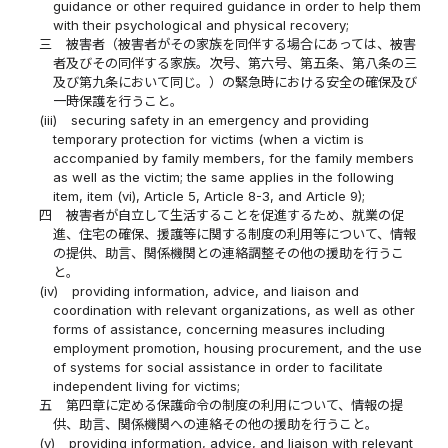
guidance or other required guidance in order to help them
with their psychological and physical recovery;
三
被害者（被害者がその家族を同伴する場合にあっては、被害
者及びその同伴する家族。次号、第六号、第五条、第八条の三
及び第九条において同じ。）の緊急時における安全の確保及び
一時保護を行うこと。
(iii)
securing safety in an emergency and providing
temporary protection for victims (when a victim is
accompanied by family members, for the family members
as well as the victim; the same applies in the following
item, item (vi), Article 5, Article 8-3, and Article 9);
四
被害者が自立して生活することを促進するため、就業の促
進、住宅の確保、援護等に関する制度の利用等について、情報
の提供、助言、関係機関との連絡調整その他の援助を行うこ
と。
(iv)
providing information, advice, and liaison and
coordination with relevant organizations, as well as other
forms of assistance, concerning measures including
employment promotion, housing procurement, and the use
of systems for social assistance in order to facilitate
independent living for victims;
五
第四章に定める保護命令の制度の利用について、情報の提
供、助言、関係機関への連絡その他の援助を行うこと。
(v)
providing information, advice, and liaison with relevant