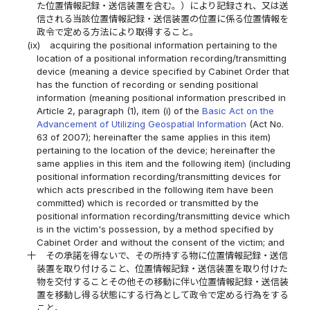
た位置情報記録・送信装置を含む。）により記録され、又は送
信される当該位置情報記録・送信装置の位置に係る位置情報を
政令で定める方法により取得すること。
(ix)
acquiring the positional information pertaining to the
location of a positional information recording/transmitting
device (meaning a device specified by Cabinet Order that
has the function of recording or sending positional
information (meaning positional information prescribed in
Article 2, paragraph (1), item (i) of the
Basic Act on the
Advancement of Utilizing Geospatial Information
(Act No.
63 of 2007); hereinafter the same applies in this item)
pertaining to the location of the device; hereinafter the
same applies in this item and the following item) (including
positional information recording/transmitting devices for
which acts prescribed in the following item have been
committed) which is recorded or transmitted by the
positional information recording/transmitting device which
is in the victim's possession, by a method specified by
Cabinet Order and without the consent of the victim; and
十
その承諾を得ないで、その所持する物に位置情報記録・送信
装置を取り付けること、位置情報記録・送信装置を取り付けた
物を交付することその他その移動に伴い位置情報記録・送信装
置を移動し得る状態にする行為として政令で定める行為をする
こと。