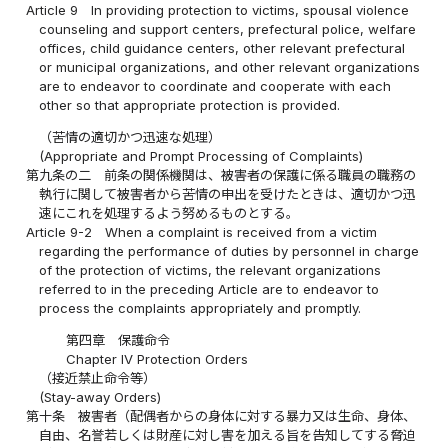
Article 9
In providing protection to victims, spousal violence
counseling and support centers, prefectural police, welfare
offices, child guidance centers, other relevant prefectural
or municipal organizations, and other relevant organizations
are to endeavor to coordinate and cooperate with each
other so that appropriate protection is provided.
（苦情の適切かつ迅速な処理）
(Appropriate and Prompt Processing of Complaints)
第九条の二
前条の関係機関は、被害者の保護に係る職員の職務の
執行に関して被害者から苦情の申出を受けたときは、適切かつ迅
速にこれを処理するよう努めるものとする。
Article 9-2
When a complaint is received from a victim
regarding the performance of duties by personnel in charge
of the protection of victims, the relevant organizations
referred to in the preceding Article are to endeavor to
process the complaints appropriately and promptly.
第四章 保護命令
Chapter IV Protection Orders
（接近禁止命令等）
(Stay-away Orders)
第十条
被害者（配偶者からの身体に対する暴力又は生命、身体、
自由、名誉若しくは財産に対し害を加える旨を告知してする脅迫