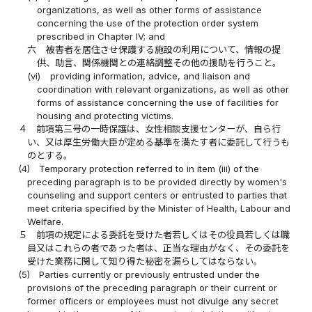
organizations, as well as other forms of assistance
concerning the use of the protection order system
prescribed in Chapter IV; and
六
被害者を居住させ保護する施設の利用について、情報の提
供、助言、関係機関との連絡調整その他の援助を行うこと。
(vi)
providing information, advice, and liaison and
coordination with relevant organizations, as well as other
forms of assistance concerning the use of facilities for
housing and protecting victims.
４
前項第三号の一時保護は、女性相談支援センターが、自ら行
い、又は厚生労働大臣が定める基準を満たす者に委託して行うも
のとする。
(4)
Temporary protection referred to in item (iii) of the
preceding paragraph is to be provided directly by women's
counseling and support centers or entrusted to parties that
meet criteria specified by the Minister of Health, Labour and
Welfare.
５
前項の規定による委託を受けた者若しくはその役員若しくは職
員又はこれらの者であった者は、正当な理由がなく、その委託を
受けた業務に関して知り得た秘密を漏らしてはならない。
(5)
Parties currently or previously entrusted under the
provisions of the preceding paragraph or their current or
former officers or employees must not divulge any secret