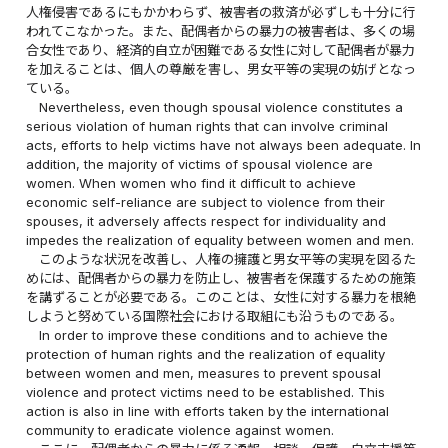
人権侵害であるにもかかわらず、被害者の救済が必ずしも十分に行
われてこなかった。また、配偶者からの暴力の被害者は、多くの場
合女性であり、経済的自立が困難である女性に対して配偶者が暴力
を加えることは、個人の尊厳を害し、男女平等の実現の妨げとなっ
ている。
Nevertheless, even though spousal violence constitutes a
serious violation of human rights that can involve criminal
acts, efforts to help victims have not always been adequate. In
addition, the majority of victims of spousal violence are
women. When women who find it difficult to achieve
economic self-reliance are subject to violence from their
spouses, it adversely affects respect for individuality and
impedes the realization of equality between women and men.
このような状況を改善し、人権の擁護と男女平等の実現を図るた
めには、配偶者からの暴力を防止し、被害者を保護するための施策
を講ずることが必要である。このことは、女性に対する暴力を根絶
しようと努めている国際社会における取組にも沿うものである。
In order to improve these conditions and to achieve the
protection of human rights and the realization of equality
between women and men, measures to prevent spousal
violence and protect victims need to be established. This
action is also in line with efforts taken by the international
community to eradicate violence against women.