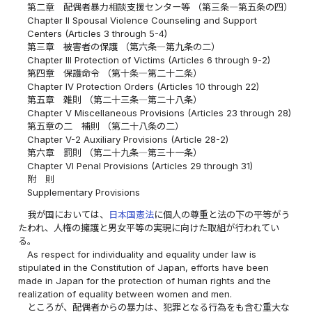
第二章 配偶者暴力相談支援センター等 （第三条―第五条の四）
Chapter II Spousal Violence Counseling and Support
Centers (Articles 3 through 5-4)
第三章 被害者の保護 （第六条―第九条の二）
Chapter III Protection of Victims (Articles 6 through 9-2)
第四章 保護命令 （第十条―第二十二条）
Chapter IV Protection Orders (Articles 10 through 22)
第五章 雑則 （第二十三条―第二十八条）
Chapter V Miscellaneous Provisions (Articles 23 through 28)
第五章の二 補則 （第二十八条の二）
Chapter V-2 Auxiliary Provisions (Article 28-2)
第六章 罰則 （第二十九条―第三十一条）
Chapter VI Penal Provisions (Articles 29 through 31)
附 則
Supplementary Provisions
我が国においては、
日本国憲法
に個人の尊重と法の下の平等がう
たわれ、人権の擁護と男女平等の実現に向けた取組が行われてい
る。
As respect for individuality and equality under law is
stipulated in the Constitution of Japan, efforts have been
made in Japan for the protection of human rights and the
realization of equality between women and men.
ところが、配偶者からの暴力は、犯罪となる行為をも含む重大な