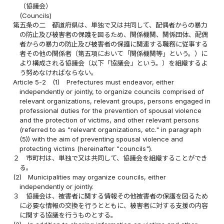
（協議会）
(Councils)
第五条の二
都道府県は、単独で又は共同して、配偶者からの暴力
の防止及び被害者の保護を図るため、関係機関、関係団体、配偶
者からの暴力の防止及び被害者の保護に関連する職務に従事する
者その他の関係者（第五項において「関係機関等」という。）に
より構成される協議会（以下「協議会」という。）を組織するよ
う努めなければならない。
Article 5-2
(1)
Prefectures must endeavor, either
independently or jointly, to organize councils comprised of
relevant organizations, relevant groups, persons engaged in
professional duties for the prevention of spousal violence
and the protection of victims, and other relevant persons
(referred to as "relevant organizations, etc." in paragraph
(5)) with the aim of preventing spousal violence and
protecting victims (hereinafter "councils").
２
市町村は、単独で又は共同して、協議会を組織することができ
る。
(2)
Municipalities may organize councils, either
independently or jointly.
３
協議会は、被害者に関する情報その他被害者の保護を図るため
に必要な情報の交換を行うとともに、被害者に対する支援の内容
に関する協議を行うものとする。