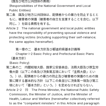
（国及び地方公共団体の責務）
(Responsibilities of the National Government and Local
Public Entities)
第二条
国及び地方公共団体は、配偶者からの暴力を防止するとと
もに、被害者の保護（被害者の自立を支援することを含む。以下
同じ。）を図る責務を有する。
Article 2
The national government and local public entities
have the responsibility of preventing spousal violence and
protecting victims (including supporting their self-reliance;
the same applies hereinafter).
第一章の二 基本方針及び都道府県基本計画等
Chapter I-2 Basic Policy and Prefectural Basic Plans
（基本方針）
(Basic Policy)
第二条の二
内閣総理大臣、国家公安委員会、法務大臣及び厚生労
働大臣（以下この条及び次条第五項において「主務大臣」とい
う。）は、配偶者からの暴力の防止及び被害者の保護のための施
策に関する基本的な方針（以下この条並びに次条第一項及び第三
項において「基本方針」という。）を定めなければならない。
Article 2-2
(1)
The Prime Minister, the National Public Safety
Commission, the Minister of Justice, and the Minister of
Health, Labour and Welfare (hereinafter collectively referred
to as the "competent ministers" in this Article and paragraph