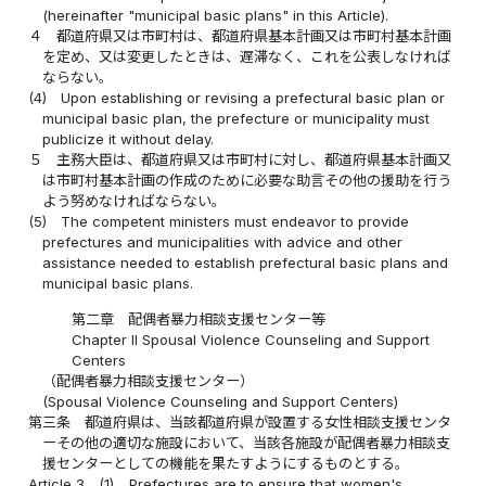
(hereinafter "municipal basic plans" in this Article).
４
都道府県又は市町村は、都道府県基本計画又は市町村基本計画
を定め、又は変更したときは、遅滞なく、これを公表しなければ
ならない。
(4)
Upon establishing or revising a prefectural basic plan or
municipal basic plan, the prefecture or municipality must
publicize it without delay.
５
主務大臣は、都道府県又は市町村に対し、都道府県基本計画又
は市町村基本計画の作成のために必要な助言その他の援助を行う
よう努めなければならない。
(5)
The competent ministers must endeavor to provide
prefectures and municipalities with advice and other
assistance needed to establish prefectural basic plans and
municipal basic plans.
第二章 配偶者暴力相談支援センター等
Chapter II Spousal Violence Counseling and Support
Centers
（配偶者暴力相談支援センター）
(Spousal Violence Counseling and Support Centers)
第三条
都道府県は、当該都道府県が設置する女性相談支援センタ
ーその他の適切な施設において、当該各施設が配偶者暴力相談支
援センターとしての機能を果たすようにするものとする。
Article 3
(1)
Prefectures are to ensure that women's