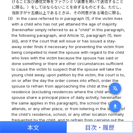
けること及び通信文等をファクシミリ装置を用いて送信すること
に限る。）をしてはならないことを命ずるものとする。ただし、
当該子が十五歳以上であるときは、その同意がある場合に限る。
(3)
In the case referred to in paragraph (1), if the victim lives
with a child who has not yet attained the age of majority
(hereinafter simply referred to as a "child" in this paragraph,
the following paragraph, and Article 12, paragraph (1), item
(iii)), and if the court that will issue or has issued a stay-
away order finds it necessary for preventing the victim from
being compelled to meet the spouse with regard to the child
who lives with the victim because the spouse has said or
done something or there are other circumstances sufficient
to cause the victim to suspect that the spouse will take the
young child away, upon petition by the victim, the court is to,
on or after the day the order comes into effect, order the
spouse to refrain from approaching the child at the child's
translate
residence (excluding residences where the child and
spouse share a principal place of daily activity; hereinafter
the same applies in this paragraph), the school the child
download
attends, or any other place, or from loitering in the vicinity of
the child's residence, school, or any other location normally
frequented by the child, and to refrain from carrying out the
acts set forth in items (ii) through (x) of the preceding
本文
目次・履歴
paragraph against the child (in the case of the acts set forth