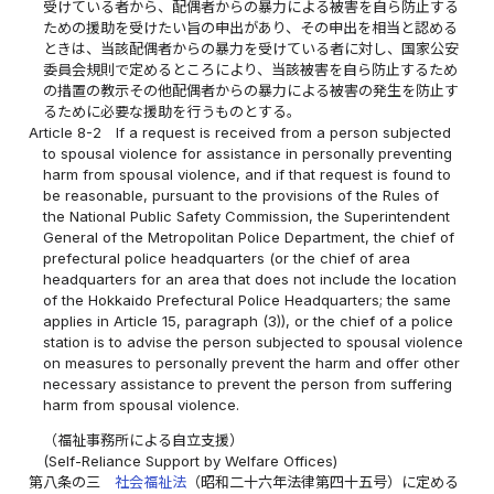
受けている者から、配偶者からの暴力による被害を自ら防止する
ための援助を受けたい旨の申出があり、その申出を相当と認める
ときは、当該配偶者からの暴力を受けている者に対し、国家公安
委員会規則で定めるところにより、当該被害を自ら防止するため
の措置の教示その他配偶者からの暴力による被害の発生を防止す
るために必要な援助を行うものとする。
Article 8-2
If a request is received from a person subjected
to spousal violence for assistance in personally preventing
harm from spousal violence, and if that request is found to
be reasonable, pursuant to the provisions of the Rules of
the National Public Safety Commission, the Superintendent
General of the Metropolitan Police Department, the chief of
prefectural police headquarters (or the chief of area
headquarters for an area that does not include the location
of the Hokkaido Prefectural Police Headquarters; the same
applies in Article 15, paragraph (3)), or the chief of a police
station is to advise the person subjected to spousal violence
on measures to personally prevent the harm and offer other
necessary assistance to prevent the person from suffering
harm from spousal violence.
（福祉事務所による自立支援）
(Self-Reliance Support by Welfare Offices)
第八条の三
社会福祉法
（昭和二十六年法律第四十五号）に定める