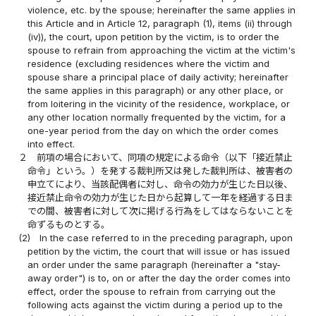
violence, etc. by the spouse; hereinafter the same applies in
this Article and in Article 12, paragraph (1), items (ii) through
(iv)), the court, upon petition by the victim, is to order the
spouse to refrain from approaching the victim at the victim's
residence (excluding residences where the victim and
spouse share a principal place of daily activity; hereinafter
the same applies in this paragraph) or any other place, or
from loitering in the vicinity of the residence, workplace, or
any other location normally frequented by the victim, for a
one-year period from the day on which the order comes
into effect.
２
前項の場合において、同項の規定による命令（以下「接近禁止
命令」という。）を発する裁判所又は発した裁判所は、被害者の
申立てにより、当該配偶者に対し、命令の効力が生じた日以後、
接近禁止命令の効力が生じた日から起算して一年を経過する日ま
での間、被害者に対して次に掲げる行為をしてはならないことを
命ずるものとする。
(2)
In the case referred to in the preceding paragraph, upon
petition by the victim, the court that will issue or has issued
an order under the same paragraph (hereinafter a "stay-
away order") is to, on or after the day the order comes into
effect, order the spouse to refrain from carrying out the
following acts against the victim during a period up to the