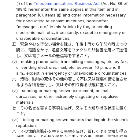
(i) of the
Telecommunications Business Act
(Act No. 86 of
1984); hereinafter the same applies in this item and in
paragraph (6), items (i)) and other information necessary
for conducting telecommunications; hereinafter
"messages, etc." in this Article) by fax, or sending
electronic mail, etc., incessantly, except in emergency or
unavoidable circumstances;
五
緊急やむを得ない場合を除き、午後十時から午前六時までの
間に、電話をかけ、通信文等をファクシミリ装置を用いて送信
し、又は電子メールの送信等をすること。
(v)
making phone calls, transmitting messages, etc. by fax,
or sending electronic mail, etc. between 10 p.m. and 6
a.m., except in emergency or unavoidable circumstances;
六
汚物、動物の死体その他の著しく不快又は嫌悪の情を催させ
るような物を送付し、又はその知り得る状態に置くこと。
(vi)
sending or making known excrement, animal
carcasses, or other extremely disgusting or repulsive
materials;
七
その名誉を害する事項を告げ、又はその知り得る状態に置く
こと。
(vii)
telling or making known matters that impair the victim's
reputation;
八
その性的羞恥心を害する事項を告げ、若しくはその知り得る