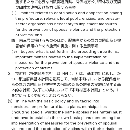
施するために必要な当該都道府県、関係地方公共団体及び民間
の団体の連携及び協力に関する事項
(iii)
matters related to coordination and cooperation among
the prefecture, relevant local public entities, and private-
sector organizations necessary to implement measures
for the prevention of spousal violence and the protection
of victims; and
四
前三号に掲げるもののほか、配偶者からの暴力の防止及び被
害者の保護のための施策の実施に関する重要事項
(iv)
beyond what is set forth in the preceding three items,
important matters related to the implementation of
measures for the prevention of spousal violence and the
protection of victims.
３
市町村（特別区を含む。以下同じ。）は、基本方針に即し、か
つ、都道府県基本計画を勘案して、当該市町村における配偶者か
らの暴力の防止及び被害者の保護のための施策の実施に関する基
本的な計画（以下この条において「市町村基本計画」という。）
を定めるよう努めなければならない。
(3)
In line with the basic policy and by taking into
consideration prefectural basic plans, municipalities
(including special wards; the same applies hereinafter) must
endeavor to establish their own basic plans concerning the
implementation of measures for the prevention of spousal
violence and the protection of victims within their jurisdiction