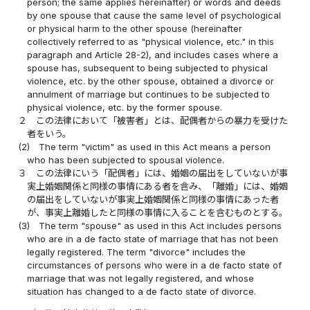
person; the same applies hereinafter) or words and deeds
by one spouse that cause the same level of psychological
or physical harm to the other spouse (hereinafter
collectively referred to as "physical violence, etc." in this
paragraph and Article 28-2), and includes cases where a
spouse has, subsequent to being subjected to physical
violence, etc. by the other spouse, obtained a divorce or
annulment of marriage but continues to be subjected to
physical violence, etc. by the former spouse.
２
この法律において「被害者」とは、配偶者からの暴力を受けた
者をいう。
(2)
The term "victim" as used in this Act means a person
who has been subjected to spousal violence.
３
この法律にいう「配偶者」には、婚姻の届出をしていないが事
実上婚姻関係と同様の事情にある者を含み、「離婚」には、婚姻
の届出をしていないが事実上婚姻関係と同様の事情にあった者
が、事実上離婚したと同様の事情に入ることを含むものとする。
(3)
The term "spouse" as used in this Act includes persons
who are in a de facto state of marriage that has not been
legally registered. The term "divorce" includes the
circumstances of persons who were in a de facto state of
marriage that was not legally registered, and whose
situation has changed to a de facto state of divorce.