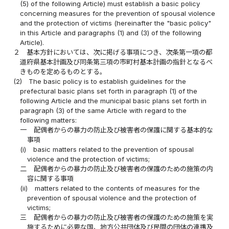
(5) of the following Article) must establish a basic policy
concerning measures for the prevention of spousal violence
and the protection of victims (hereinafter the "basic policy"
in this Article and paragraphs (1) and (3) of the following
Article).
２
基本方針においては、次に掲げる事項につき、次条第一項の都
道府県基本計画及び同条第三項の市町村基本計画の指針となるべ
きものを定めるものとする。
(2)
The basic policy is to establish guidelines for the
prefectural basic plans set forth in paragraph (1) of the
following Article and the municipal basic plans set forth in
paragraph (3) of the same Article with regard to the
following matters:
一
配偶者からの暴力の防止及び被害者の保護に関する基本的な
事項
(i)
basic matters related to the prevention of spousal
violence and the protection of victims;
二
配偶者からの暴力の防止及び被害者の保護のための施策の内
容に関する事項
(ii)
matters related to the contents of measures for the
prevention of spousal violence and the protection of
victims;
三
配偶者からの暴力の防止及び被害者の保護のための施策を実
施するために必要な国、地方公共団体及び民間の団体の連携及