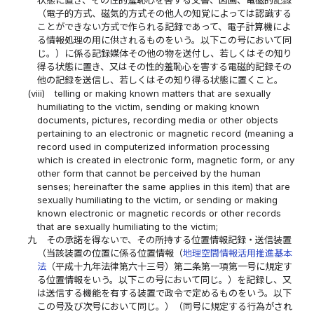
状態に置き、その性的羞恥心を害する文書、図画、電磁的記録
（電子的方式、磁気的方式その他人の知覚によっては認識する
ことができない方式で作られる記録であって、電子計算機によ
る情報処理の用に供されるものをいう。以下この号において同
じ。）に係る記録媒体その他の物を送付し、若しくはその知り
得る状態に置き、又はその性的羞恥心を害する電磁的記録その
他の記録を送信し、若しくはその知り得る状態に置くこと。
(viii)
telling or making known matters that are sexually
humiliating to the victim, sending or making known
documents, pictures, recording media or other objects
pertaining to an electronic or magnetic record (meaning a
record used in computerized information processing
which is created in electronic form, magnetic form, or any
other form that cannot be perceived by the human
senses; hereinafter the same applies in this item) that are
sexually humiliating to the victim, or sending or making
known electronic or magnetic records or other records
that are sexually humiliating to the victim;
九
その承諾を得ないで、その所持する位置情報記録・送信装置
（当該装置の位置に係る位置情報（
地理空間情報活用推進基本
法
（平成十九年法律第六十三号）第二条第一項第一号に規定す
る位置情報をいう。以下この号において同じ。）を記録し、又
は送信する機能を有する装置で政令で定めるものをいう。以下
この号及び次号において同じ。）（同号に規定する行為がされ