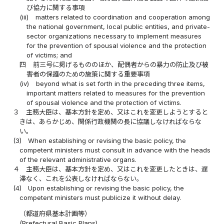
び協力に関する事項
(iii)
matters related to coordination and cooperation among
the national government, local public entities, and private-
sector organizations necessary to implement measures
for the prevention of spousal violence and the protection
of victims; and
四
前三号に掲げるもののほか、配偶者からの暴力の防止及び被
害者の保護のための施策に関する重要事項
(iv)
beyond what is set forth in the preceding three items,
important matters related to measures for the prevention
of spousal violence and the protection of victims.
３
主務大臣は、基本方針を定め、又はこれを変更しようとすると
きは、あらかじめ、関係行政機関の長に協議しなければならな
い。
(3)
When establishing or revising the basic policy, the
competent ministers must consult in advance with the heads
of the relevant administrative organs.
４
主務大臣は、基本方針を定め、又はこれを変更したときは、遅
滞なく、これを公表しなければならない。
(4)
Upon establishing or revising the basic policy, the
competent ministers must publicize it without delay.
（都道府県基本計画等）
(Prefectural Basic Plans)