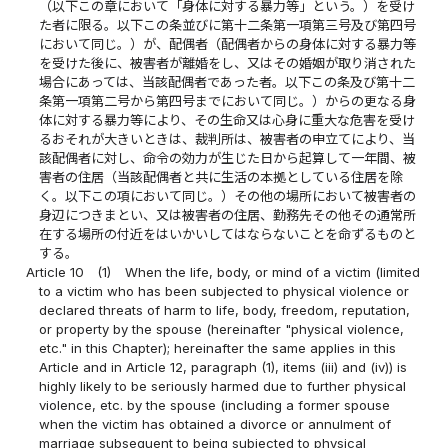
（以下この章において「身体に対する暴力等」という。）を受け
た者に限る。以下この条並びに第十二条第一項第三号及び第四号
において同じ。）が、配偶者（配偶者からの身体に対する暴力等
を受けた後に、被害者が離婚をし、又はその婚姻が取り消された
場合にあっては、当該配偶者であった者。以下この条及び第十二
条第一項第二号から第四号までにおいて同じ。）からの更なる身
体に対する暴力等により、その生命又は心身に重大な危害を受け
るおそれが大きいときは、裁判所は、被害者の申立てにより、当
該配偶者に対し、命令の効力が生じた日から起算して一年間、被
害者の住居（当該配偶者と共に生活の本拠としている住居を除
く。以下この項において同じ。）その他の場所において被害者の
身辺につきまとい、又は被害者の住居、勤務先その他その通常所
在する場所の付近をはいかいしてはならないことを命ずるものと
する。
Article 10
(1)
When the life, body, or mind of a victim (limited
to a victim who has been subjected to physical violence or
declared threats of harm to life, body, freedom, reputation,
or property by the spouse (hereinafter "physical violence,
etc." in this Chapter); hereinafter the same applies in this
Article and in Article 12, paragraph (1), items (iii) and (iv)) is
highly likely to be seriously harmed due to further physical
violence, etc. by the spouse (including a former spouse
when the victim has obtained a divorce or annulment of
marriage subsequent to being subjected to physical