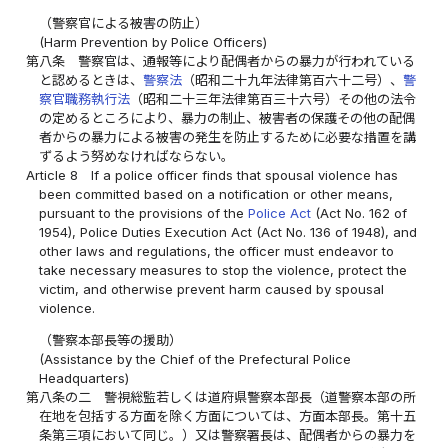
（警察官による被害の防止）
(Harm Prevention by Police Officers)
第八条
警察官は、通報等により配偶者からの暴力が行われている
と認めるときは、
警察法
（昭和二十九年法律第百六十二号）、
警
察官職務執行法
（昭和二十三年法律第百三十六号）その他の法令
の定めるところにより、暴力の制止、被害者の保護その他の配偶
者からの暴力による被害の発生を防止するために必要な措置を講
ずるよう努めなければならない。
Article 8
If a police officer finds that spousal violence has
been committed based on a notification or other means,
pursuant to the provisions of the
Police Act
(Act No. 162 of
1954), Police Duties Execution Act (Act No. 136 of 1948), and
other laws and regulations, the officer must endeavor to
take necessary measures to stop the violence, protect the
victim, and otherwise prevent harm caused by spousal
violence.
（警察本部長等の援助）
(Assistance by the Chief of the Prefectural Police
Headquarters)
第八条の二
警視総監若しくは道府県警察本部長（道警察本部の所
在地を包括する方面を除く方面については、方面本部長。第十五
条第三項において同じ。）又は警察署長は、配偶者からの暴力を