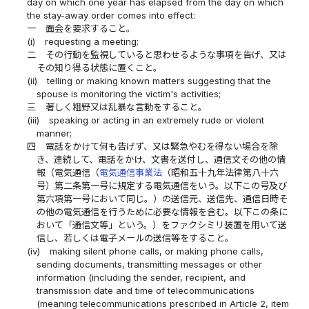
day on which one year has elapsed from the day on which
the stay-away order comes into effect:
一
面会を要求すること。
(i)
requesting a meeting;
二
その行動を監視していると思わせるような事項を告げ、又は
その知り得る状態に置くこと。
(ii)
telling or making known matters suggesting that the
spouse is monitoring the victim's activities;
三
著しく粗野又は乱暴な言動をすること。
(iii)
speaking or acting in an extremely rude or violent
manner;
四
電話をかけて何も告げず、又は緊急やむを得ない場合を除
き、連続して、電話をかけ、文書を送付し、通信文その他の情
報（電気通信（
電気通信事業法
（昭和五十九年法律第八十六
号）第二条第一号に規定する電気通信をいう。以下この号及び
第六項第一号において同じ。）の送信元、送信先、通信日時そ
の他の電気通信を行うために必要な情報を含む。以下この条に
おいて「通信文等」という。）をファクシミリ装置を用いて送
信し、若しくは電子メールの送信等をすること。
(iv)
making silent phone calls, or making phone calls,
sending documents, transmitting messages or other
information (including the sender, recipient, and
transmission date and time of telecommunications
(meaning telecommunications prescribed in Article 2, item