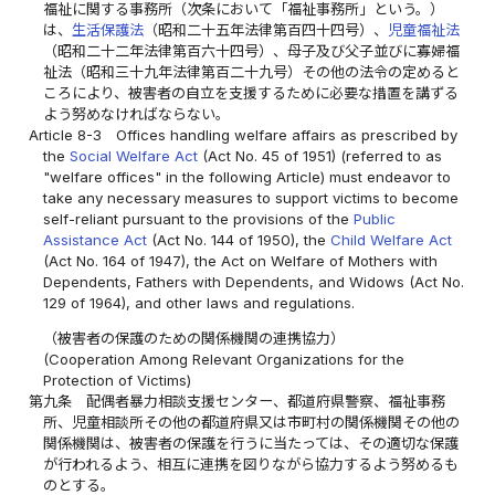
福祉に関する事務所（次条において「福祉事務所」という。）
は、
生活保護法
（昭和二十五年法律第百四十四号）、
児童福祉法
（昭和二十二年法律第百六十四号）、母子及び父子並びに寡婦福
祉法（昭和三十九年法律第百二十九号）その他の法令の定めると
ころにより、被害者の自立を支援するために必要な措置を講ずる
よう努めなければならない。
Article 8-3
Offices handling welfare affairs as prescribed by
the
Social Welfare Act
(Act No. 45 of 1951) (referred to as
"welfare offices" in the following Article) must endeavor to
take any necessary measures to support victims to become
self-reliant pursuant to the provisions of the
Public
Assistance Act
(Act No. 144 of 1950), the
Child Welfare Act
(Act No. 164 of 1947), the Act on Welfare of Mothers with
Dependents, Fathers with Dependents, and Widows (Act No.
129 of 1964), and other laws and regulations.
（被害者の保護のための関係機関の連携協力）
(Cooperation Among Relevant Organizations for the
Protection of Victims)
第九条
配偶者暴力相談支援センター、都道府県警察、福祉事務
所、児童相談所その他の都道府県又は市町村の関係機関その他の
関係機関は、被害者の保護を行うに当たっては、その適切な保護
が行われるよう、相互に連携を図りながら協力するよう努めるも
のとする。