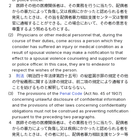
２
医師その他の医療関係者は、その業務を行うに当たり、配偶者
からの暴力によって負傷し又は疾病にかかったと認められる者を
発見したときは、その旨を配偶者暴力相談支援センター又は警察
官に通報することができる。この場合において、その者の意思を
尊重するよう努めるものとする。
(2)
Physicians or other medical personnel that, during the
course of their duties, come across a person which they
consider has suffered an injury or medical condition as a
result of spousal violence may make a notification to that
effect to a spousal violence counseling and support center
or police officer. In this case, they are to endeavor to
respect the wishes of the person.
３
刑法
（明治四十年法律第四十五号）の秘密漏示罪の規定その他
の守秘義務に関する法律の規定は、前二項の規定により通報する
ことを妨げるものと解釈してはならない。
(3)
The provisions of the
Penal Code
(Act No. 45 of 1907)
concerning unlawful disclosure of confidential information
and the provisions of other laws concerning confidentiality
obligations must not be construed as preventing notification
pursuant to the preceding two paragraphs.
４
医師その他の医療関係者は、その業務を行うに当たり、配偶者
からの暴力によって負傷し又は疾病にかかったと認められる者を
発見したときは、その者に対し、配偶者暴力相談支援センター等