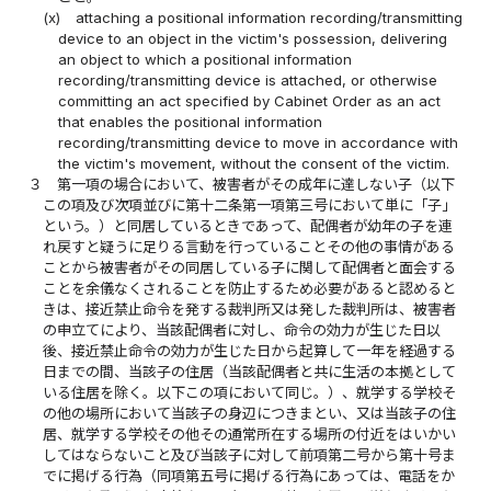
(x)
attaching a positional information recording/transmitting
device to an object in the victim's possession, delivering
an object to which a positional information
recording/transmitting device is attached, or otherwise
committing an act specified by Cabinet Order as an act
that enables the positional information
recording/transmitting device to move in accordance with
the victim's movement, without the consent of the victim.
３
第一項の場合において、被害者がその成年に達しない子（以下
この項及び次項並びに第十二条第一項第三号において単に「子」
という。）と同居しているときであって、配偶者が幼年の子を連
れ戻すと疑うに足りる言動を行っていることその他の事情がある
ことから被害者がその同居している子に関して配偶者と面会する
ことを余儀なくされることを防止するため必要があると認めると
きは、接近禁止命令を発する裁判所又は発した裁判所は、被害者
の申立てにより、当該配偶者に対し、命令の効力が生じた日以
後、接近禁止命令の効力が生じた日から起算して一年を経過する
日までの間、当該子の住居（当該配偶者と共に生活の本拠として
いる住居を除く。以下この項において同じ。）、就学する学校そ
の他の場所において当該子の身辺につきまとい、又は当該子の住
居、就学する学校その他その通常所在する場所の付近をはいかい
してはならないこと及び当該子に対して前項第二号から第十号ま
でに掲げる行為（同項第五号に掲げる行為にあっては、電話をか