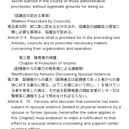
secret learned in the course of those administrative
processes, without legitimate grounds for doing so.
（協議会の定める事項）
(Matters Prescribed by Councils)
第五条の四
前二条に定めるもののほか、協議会の組織及び運営に
関し必要な事項は、協議会が定める。
Article 5-4
Beyond what is provided for in the preceding two
Articles, councils are to prescribe necessary matters
concerning their organization and operation.
第三章 被害者の保護
Chapter III Protection of Victims
（配偶者からの暴力の発見者による通報等）
(Notification by Persons Discovering Spousal Violence)
第六条
配偶者からの暴力（配偶者又は配偶者であった者からの身
体に対する暴力に限る。以下この章において同じ。）を受けてい
る者を発見した者は、その旨を配偶者暴力相談支援センター又は
警察官に通報するよう努めなければならない。
Article 6
(1)
Persons who discover that someone has been
subject to spousal violence (limited to physical violence by a
spouse or former spouse; hereinafter the same applies in
this Chapter) must endeavor to make a notification to that
effect to a spousal violence counseling and support center
or police officer.