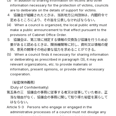
(3)
In addition to sharing information on victims and other
information necessary for the protection of victims, councils
are to deliberate on the details of support for victims.
４
協議会が組織されたときは、当該地方公共団体は、内閣府令で
定めるところにより、その旨を公表しなければならない。
(4)
When a council is organized, the local public entity must
make a public announcement to that effect pursuant to the
provisions of Cabinet Office Order.
５
協議会は、第三項に規定する情報の交換及び協議を行うため必
要があると認めるときは、関係機関等に対し、資料又は情報の提
供、意見の開陳その他必要な協力を求めることができる。
(5)
When a council finds it necessary for sharing information
or deliberating as prescribed in paragraph (3), it may ask
relevant organizations, etc. to provide materials or
information, present opinions, or provide other necessary
cooperation.
（秘密保持義務）
(Duty of Confidentiality)
第五条の三
協議会の事務に従事する者又は従事していた者は、正
当な理由がなく、協議会の事務に関して知り得た秘密を漏らして
はならない。
Article 5-3
Persons who engage or engaged in the
administrative processes of a council must not divulge any