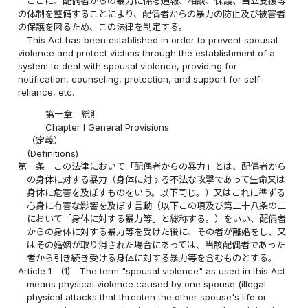
ここに、配偶者からの暴力に係る通報、相談、保護、自立支援等
の体制を整備することにより、配偶者からの暴力の防止及び被害者
の保護を図るため、この法律を制定する。
This Act has been established in order to prevent spousal
violence and protect victims through the establishment of a
system to deal with spousal violence, providing for
notification, counseling, protection, and support for self-
reliance, etc.
第一章 総則
Chapter I General Provisions
（定義）
(Definitions)
第一条
この法律において「配偶者からの暴力」とは、配偶者から
の身体に対する暴力（身体に対する不法な攻撃であって生命又は
身体に危害を及ぼすものをいう。以下同じ。）又はこれに準ずる
心身に有害な影響を及ぼす言動（以下この項及び第二十八条の二
において「身体に対する暴力等」と総称する。）をいい、配偶者
からの身体に対する暴力等を受けた後に、その者が離婚をし、又
はその婚姻が取り消された場合にあっては、当該配偶者であった
者から引き続き受ける身体に対する暴力等を含むものとする。
Article 1
(1)
The term "spousal violence" as used in this Act
means physical violence caused by one spouse (illegal
physical attacks that threaten the other spouse's life or