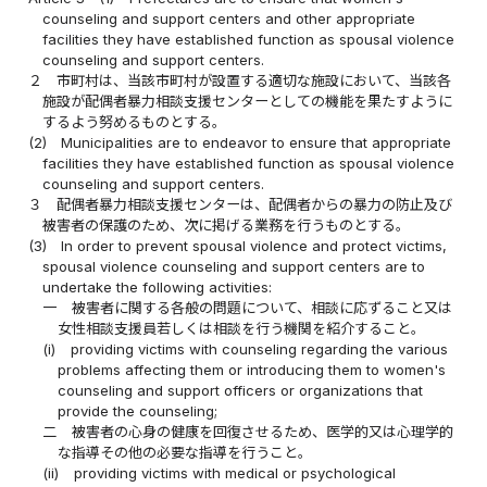
counseling and support centers and other appropriate
facilities they have established function as spousal violence
counseling and support centers.
２
市町村は、当該市町村が設置する適切な施設において、当該各
施設が配偶者暴力相談支援センターとしての機能を果たすように
するよう努めるものとする。
(2)
Municipalities are to endeavor to ensure that appropriate
facilities they have established function as spousal violence
counseling and support centers.
３
配偶者暴力相談支援センターは、配偶者からの暴力の防止及び
被害者の保護のため、次に掲げる業務を行うものとする。
(3)
In order to prevent spousal violence and protect victims,
spousal violence counseling and support centers are to
undertake the following activities:
一
被害者に関する各般の問題について、相談に応ずること又は
女性相談支援員若しくは相談を行う機関を紹介すること。
(i)
providing victims with counseling regarding the various
problems affecting them or introducing them to women's
counseling and support officers or organizations that
provide the counseling;
二
被害者の心身の健康を回復させるため、医学的又は心理学的
な指導その他の必要な指導を行うこと。
(ii)
providing victims with medical or psychological