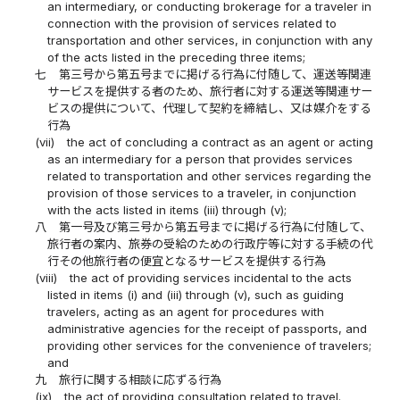
an intermediary, or conducting brokerage for a traveler in
connection with the provision of services related to
transportation and other services, in conjunction with any
of the acts listed in the preceding three items;
七
第三号から第五号までに掲げる行為に付随して、運送等関連
サービスを提供する者のため、旅行者に対する運送等関連サー
ビスの提供について、代理して契約を締結し、又は媒介をする
行為
(vii)
the act of concluding a contract as an agent or acting
as an intermediary for a person that provides services
related to transportation and other services regarding the
provision of those services to a traveler, in conjunction
with the acts listed in items (iii) through (v);
八
第一号及び第三号から第五号までに掲げる行為に付随して、
旅行者の案内、旅券の受給のための行政庁等に対する手続の代
行その他旅行者の便宜となるサービスを提供する行為
(viii)
the act of providing services incidental to the acts
listed in items (i) and (iii) through (v), such as guiding
travelers, acting as an agent for procedures with
administrative agencies for the receipt of passports, and
providing other services for the convenience of travelers;
and
九
旅行に関する相談に応ずる行為
(ix)
the act of providing consultation related to travel.