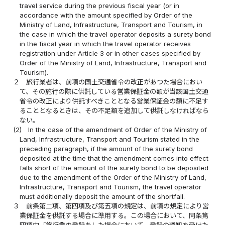
travel service during the previous fiscal year (or in
accordance with the amount specified by Order of the
Ministry of Land, Infrastructure, Transport and Tourism, in
the case in which the travel operator deposits a surety bond
in the fiscal year in which the travel operator receives
registration under Article 3 or in other cases specified by
Order of the Ministry of Land, Infrastructure, Transport and
Tourism).
２
旅行業者は、前項の国土交通省令の改正があつた場合におい
て、その施行の際に供託している営業保証金の額が当該国土交通
省令の改正により供託すべきこととなる営業保証金の額に不足す
ることとなるときは、その不足額を追加して供託しなければなら
ない。
(2)
In the case of the amendment of Order of the Ministry of
Land, Infrastructure, Transport and Tourism stated in the
preceding paragraph, if the amount of the surety bond
deposited at the time that the amendment comes into effect
falls short of the amount of the surety bond to be deposited
due to the amendment of the Order of the Ministry of Land,
Infrastructure, Transport and Tourism, the travel operator
must additionally deposit the amount of the shortfall.
３
前条第二項、第四項及び第五項の規定は、前項の規定により営
業保証金を供託する場合に準用する。この場合において、同条第