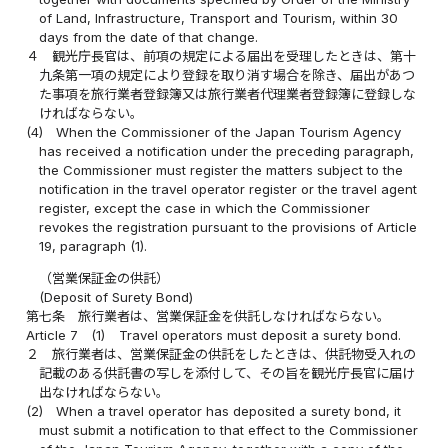
of Land, Infrastructure, Transport and Tourism, within 30
days from the date of that change.
４
観光庁長官は、前項の規定による届出を受理したときは、第十
九条第一項の規定により登録を取り消す場合を除き、届出があつ
た事項を旅行業者登録簿又は旅行業者代理業者登録簿に登録しな
ければならない。
(4)
When the Commissioner of the Japan Tourism Agency
has received a notification under the preceding paragraph,
the Commissioner must register the matters subject to the
notification in the travel operator register or the travel agent
register, except the case in which the Commissioner
revokes the registration pursuant to the provisions of Article
19, paragraph (1).
（営業保証金の供託）
(Deposit of Surety Bond)
第七条
旅行業者は、営業保証金を供託しなければならない。
Article 7
(1)
Travel operators must deposit a surety bond.
２
旅行業者は、営業保証金の供託をしたときは、供託物受入れの
記載のある供託書の写しを添付して、その旨を観光庁長官に届け
出なければならない。
(2)
When a travel operator has deposited a surety bond, it
must submit a notification to that effect to the Commissioner