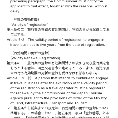
preceding paragraph, the Commissioner must notify the
applicant to that effect, together with the reasons, without
delay.
（登録の有効期間）
(Validity of registration)
第六条の二
旅行業の登録の有効期間は、登録の日から起算して五
年とする。
Article 6-2
The validity period of registration to engage in
travel business is five years from the date of registration.
（有効期間の更新の登録）
(Validity Renewal Registration)
第六条の三
旅行業の登録の有効期間満了の後引き続き旅行業を営
もうとする者は、国土交通省令で定めるところにより、観光庁長
官の行う有効期間の更新の登録を受けなければならない。
Article 6-3
(1)
A person that intends to continue to engage
in travel business after the expiration of the validity period
of the registration as a travel operator must be registered
for renewal by the Commissioner of the Japan Tourism
Agency pursuant to the provisions of Order of the Ministry
of Land, Infrastructure, Transport and Tourism.
２
第五条から前条までの規定は、有効期間の更新の登録について
準用する。この場合において、第五条第一項中「登録番号」とあ
るのは、「登録番号並びに有効期間の更新の登録の年月日」と読