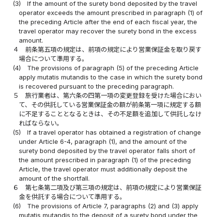
(3)
If the amount of the surety bond deposited by the travel
operator exceeds the amount prescribed in paragraph (1) of
the preceding Article after the end of each fiscal year, the
travel operator may recover the surety bond in the excess
amount.
４
前条第五項の規定は、前項の規定により営業保証金を取り戻す
場合について準用する。
(4)
The provisions of paragraph (5) of the preceding Article
apply mutatis mutandis to the case in which the surety bond
is recovered pursuant to the preceding paragraph.
５
旅行業者は、第六条の四第一項の変更登録を受けた場合におい
て、その供託している営業保証金の額が前条第一項に規定する額
に不足することとなるときは、その不足額を追加して供託しなけ
ればならない。
(5)
If a travel operator has obtained a registration of change
under Article 6-4, paragraph (1), and the amount of the
surety bond deposited by the travel operator falls short of
the amount prescribed in paragraph (1) of the preceding
Article, the travel operator must additionally deposit the
amount of the shortfall.
６
第七条第二項及び第三項の規定は、前項の規定により営業保証
金を供託する場合について準用する。
(6)
The provisions of Article 7, paragraphs (2) and (3) apply
mutatis mutandis to the deposit of a surety bond under the