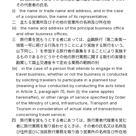
その代表者の氏名
(i)
the name or trade name and address, and in the case
of a corporation, the name of its representative;
二
主たる営業所及びその他の営業所の名称及び所在地
(ii)
the name and address of the principal business office
and other business offices;
三
旅行業を営もうとする者にあっては、企画旅行（第二条第一
項第一号に掲げる行為を行うことにより実施する旅行をいう。
以下同じ。）を参加する旅行者の募集をすることにより実施す
るものであるかどうかその他の旅行業務に関する取引の実情を
勘案して国土交通省令で定める業務の範囲の別
(iii)
in the case of a person that intends to engage in the
travel business, whether or not the business is conducted
by soliciting travelers to participate in a planned tour
(meaning a tour conducted by conducting the acts listed
in Article 2, paragraph (1), item (i); the same applies
hereinafter), or other range of service specified by Order
of the Ministry of Land, Infrastructure, Transport and
Tourism in consideration of actual state of transactions
concerning travel service;
四
旅行業を営もうとする者にあつては、旅行業者代理業を営む
者に旅行業務を取り扱わせるときは、その者の氏名又は名称及
び住所並びに当該旅行業務を取り扱う営業所の名称及び所在地