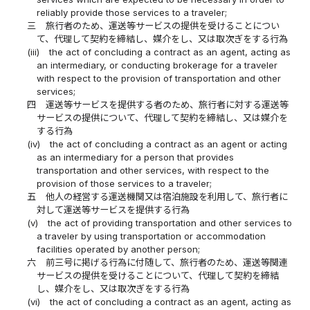
reliably provide those services to a traveler;
三
旅行者のため、運送等サービスの提供を受けることについ
て、代理して契約を締結し、媒介をし、又は取次ぎをする行為
(iii)
the act of concluding a contract as an agent, acting as
an intermediary, or conducting brokerage for a traveler
with respect to the provision of transportation and other
services;
四
運送等サービスを提供する者のため、旅行者に対する運送等
サービスの提供について、代理して契約を締結し、又は媒介を
する行為
(iv)
the act of concluding a contract as an agent or acting
as an intermediary for a person that provides
transportation and other services, with respect to the
provision of those services to a traveler;
五
他人の経営する運送機関又は宿泊施設を利用して、旅行者に
対して運送等サービスを提供する行為
(v)
the act of providing transportation and other services to
a traveler by using transportation or accommodation
facilities operated by another person;
六
前三号に掲げる行為に付随して、旅行者のため、運送等関連
サービスの提供を受けることについて、代理して契約を締結
し、媒介をし、又は取次ぎをする行為
(vi)
the act of concluding a contract as an agent, acting as