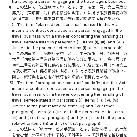
handled by a person engaging in the travel agent business.
４
この法律で「企画旅行契約」とは、第一項第一号、第二号及び
第八号（同項第一号に係る部分に限る。）に掲げる旅行業務の取
扱いに関し、旅行業を営む者が旅行者と締結する契約をいう。
(4)
The term "planned tour contract" as used in this Act
means a contract concluded by a person engaged in the
travel business with a traveler concerning the handling of
travel service listed in paragraph (1), items (i), (ii), and (viii)
(limited to the portion related to item (i) of that paragraph).
５
この法律で「手配旅行契約」とは、第一項第三号、第四号、第
六号（同項第三号及び第四号に係る部分に限る。）、第七号（同
項第三号及び第四号に係る部分に限る。）及び第八号（同項第三
号及び第四号に係る部分に限る。）に掲げる旅行業務の取扱いに
関し、旅行業を営む者が旅行者と締結する契約をいう。
(5)
The term "arranged tour contract" as defined in this Act
means a contract concluded by a person engaging in the
travel business with a traveler concerning the handling of
travel service stated in paragraph (1), items (iii), (iv), (vi)
(limited to the part related to items (iii) and (iv) of that
paragraph), items (vii) (limited to the parts related to items
(iii) and (iv) of that paragraph) and (viii) (limited to the parts
related to items (iii) and (iv) of that paragraph).
６
この法律で「旅行サービス手配業」とは、報酬を得て、旅行業
を営む者（外国の法令に準拠して外国において旅行業を営む者を