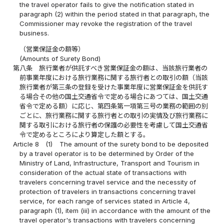
the travel operator fails to give the notification stated in
paragraph (2) within the period stated in that paragraph, the
Commissioner may revoke the registration of the travel
business.
（営業保証金の額等）
(Amounts of Surety Bond)
第八条
旅行業者が供託すべき営業保証金の額は、当該旅行業者の
前事業年度における旅行業務に関する旅行者との取引の額（当該
旅行業者が第三条の登録を受けた事業年度に営業保証金を供託す
る場合その他の国土交通省令で定める場合にあつては、国土交通
省令で定める額）に応じ、第四条第一項第三号の業務の範囲の別
ごとに、旅行業務に関する旅行者との取引の実情及び旅行業務に
関する取引における旅行者の保護の必要性を考慮して国土交通省
令で定めるところにより算定した額とする。
Article 8
(1)
The amount of the surety bond to be deposited
by a travel operator is to be determined by Order of the
Ministry of Land, Infrastructure, Transport and Tourism in
consideration of the actual state of transactions with
travelers concerning travel service and the necessity of
protection of travelers in transactions concerning travel
service, for each range of services stated in Article 4,
paragraph (1), item (iii) in accordance with the amount of the
travel operator's transactions with travelers concerning