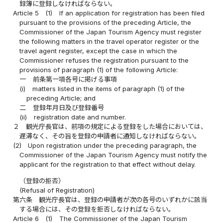
録簿に登録しなければならない。
Article 5
(1)
If an application for registration has been filed
pursuant to the provisions of the preceding Article, the
Commissioner of the Japan Tourism Agency must register
the following matters in the travel operator register or the
travel agent register, except the case in which the
Commissioner refuses the registration pursuant to the
provisions of paragraph (1) of the following Article:
一
前条第一項各号に掲げる事項
(i)
matters listed in the items of paragraph (1) of the
preceding Article; and
二
登録年月日及び登録番号
(ii)
registration date and number.
２
観光庁長官は、前項の規定による登録をした場合においては、
遅滞なく、その旨を登録の申請者に通知しなければならない。
(2)
Upon registration under the preceding paragraph, the
Commissioner of the Japan Tourism Agency must notify the
applicant for the registration to that effect without delay.
（登録の拒否）
(Refusal of Registration)
第六条
観光庁長官は、登録の申請者が次の各号のいずれかに該当
する場合には、その登録を拒否しなければならない。
Article 6
(1)
The Commissioner of the Japan Tourism