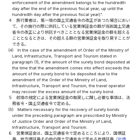
enforcement of the amendment belongs to the hundredth
day after the end of the previous fiscal year, up until the
hundredth day after the previous fiscal year)".
４
旅行業者は、第一項の国土交通省令の改正があつた場合におい
て、その施行の際に供託している営業保証金の額が当該国土交通
省令の改正により供託すべきこととなる営業保証金の額を超える
こととなるときは、その超える額の営業保証金を取り戻すことが
できる。
(4)
In the case of the amendment of Order of the Ministry of
Land, Infrastructure, Transport and Tourism stated in
paragraph (1), if the amount of the surety bond deposited at
the time that the amendment comes into effect exceeds the
amount of the surety bond to be deposited due to the
amendment of the Order of the Ministry of Land,
Infrastructure, Transport and Tourism, the travel operator
may recover the excess amount of the surety bond.
５
前項の規定による営業保証金の取戻しに関し必要な事項は、法
務省令・国土交通省令で定める。
(5)
Matters necessary for the recovery of surety bonds
under the preceding paragraph are prescribed by Ministry
of Justice Order and Order of the Ministry of Land,
Infrastructure, Transport and Tourism.
６
営業保証金は、国土交通省令で定めるところにより、国債証
券、地方債証券その他の国土交通省令で定める有価証券（
社債、