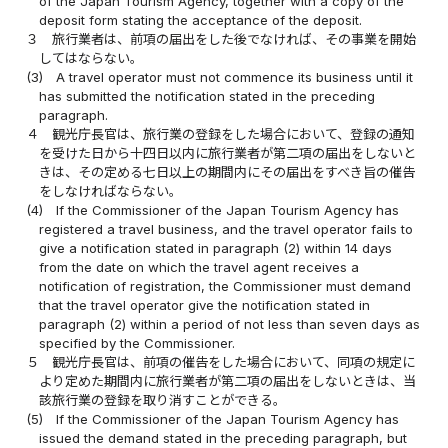
of the Japan Tourism Agency, together with a copy of the
deposit form stating the acceptance of the deposit.
３
旅行業者は、前項の届出をした後でなければ、その事業を開始
してはならない。
(3)
A travel operator must not commence its business until it
has submitted the notification stated in the preceding
paragraph.
４
観光庁長官は、旅行業の登録をした場合において、登録の通知
を受けた日から十四日以内に旅行業者が第二項の届出をしないと
きは、その定める七日以上の期間内にその届出をすべき旨の催告
をしなければならない。
(4)
If the Commissioner of the Japan Tourism Agency has
registered a travel business, and the travel operator fails to
give a notification stated in paragraph (2) within 14 days
from the date on which the travel agent receives a
notification of registration, the Commissioner must demand
that the travel operator give the notification stated in
paragraph (2) within a period of not less than seven days as
specified by the Commissioner.
５
観光庁長官は、前項の催告をした場合において、同項の規定に
より定めた期間内に旅行業者が第二項の届出をしないときは、当
該旅行業の登録を取り消すことができる。
(5)
If the Commissioner of the Japan Tourism Agency has
issued the demand stated in the preceding paragraph, but