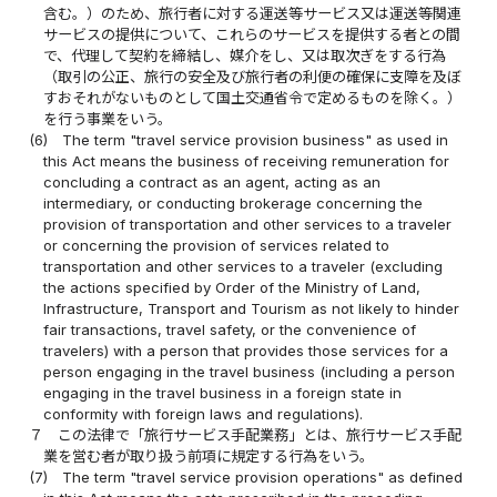
含む。）のため、旅行者に対する運送等サービス又は運送等関連
サービスの提供について、これらのサービスを提供する者との間
で、代理して契約を締結し、媒介をし、又は取次ぎをする行為
（取引の公正、旅行の安全及び旅行者の利便の確保に支障を及ぼ
すおそれがないものとして国土交通省令で定めるものを除く。）
を行う事業をいう。
(6)
The term "travel service provision business" as used in
this Act means the business of receiving remuneration for
concluding a contract as an agent, acting as an
intermediary, or conducting brokerage concerning the
provision of transportation and other services to a traveler
or concerning the provision of services related to
transportation and other services to a traveler (excluding
the actions specified by Order of the Ministry of Land,
Infrastructure, Transport and Tourism as not likely to hinder
fair transactions, travel safety, or the convenience of
travelers) with a person that provides those services for a
person engaging in the travel business (including a person
engaging in the travel business in a foreign state in
conformity with foreign laws and regulations).
７
この法律で「旅行サービス手配業務」とは、旅行サービス手配
業を営む者が取り扱う前項に規定する行為をいう。
(7)
The term "travel service provision operations" as defined