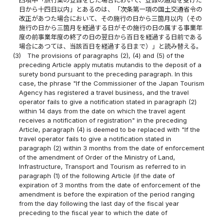
四項中「旅行業の登録をした場合において、登録の通知を受けた
日から十四日以内」とあるのは、「次条第一項の国土交通省令の
改正があつた場合において、その施行の日から三箇月以内（その
施行の日から三箇月を経過する日がその施行の日の属する事業年
度の前事業年度の終了の日の翌日から百日を経過する日前である
場合にあつては、当該百日を経過する日まで）」と読み替える。
(3)
The provisions of paragraphs (2), (4) and (5) of the
preceding Article apply mutatis mutandis to the deposit of a
surety bond pursuant to the preceding paragraph. In this
case, the phrase "If the Commissioner of the Japan Tourism
Agency has registered a travel business, and the travel
operator fails to give a notification stated in paragraph (2)
within 14 days from the date on which the travel agent
receives a notification of registration" in the preceding
Article, paragraph (4) is deemed to be replaced with "If the
travel operator fails to give a notification stated in
paragraph (2) within 3 months from the date of enforcement
of the amendment of Order of the Ministry of Land,
Infrastructure, Transport and Tourism as referred to in
paragraph (1) of the following Article (if the date of
expiration of 3 months from the date of enforcement of the
amendment is before the expiration of the period ranging
from the day following the last day of the fiscal year
preceding to the fiscal year to which the date of