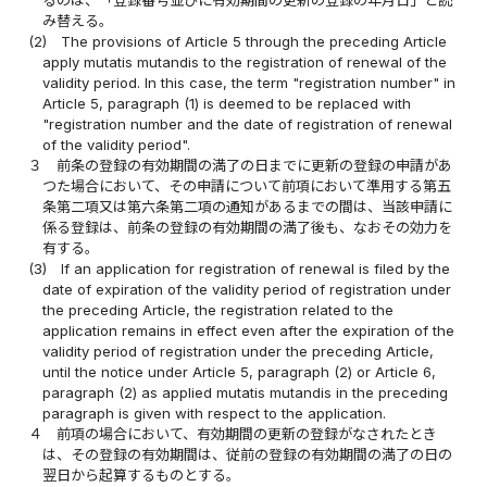
み替える。
(2)
The provisions of Article 5 through the preceding Article
apply mutatis mutandis to the registration of renewal of the
validity period. In this case, the term "registration number" in
Article 5, paragraph (1) is deemed to be replaced with
"registration number and the date of registration of renewal
of the validity period".
３
前条の登録の有効期間の満了の日までに更新の登録の申請があ
つた場合において、その申請について前項において準用する第五
条第二項又は第六条第二項の通知があるまでの間は、当該申請に
係る登録は、前条の登録の有効期間の満了後も、なおその効力を
有する。
(3)
If an application for registration of renewal is filed by the
date of expiration of the validity period of registration under
the preceding Article, the registration related to the
application remains in effect even after the expiration of the
validity period of registration under the preceding Article,
until the notice under Article 5, paragraph (2) or Article 6,
paragraph (2) as applied mutatis mutandis in the preceding
paragraph is given with respect to the application.
４
前項の場合において、有効期間の更新の登録がなされたとき
は、その登録の有効期間は、従前の登録の有効期間の満了の日の
翌日から起算するものとする。