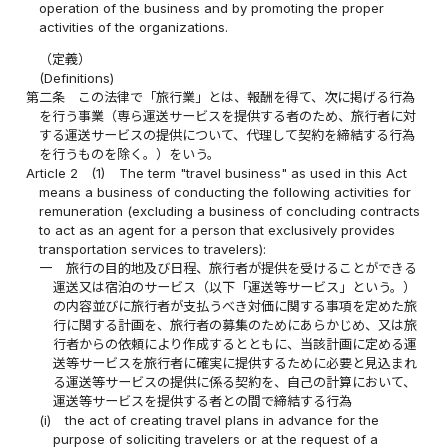
operation of the business and by promoting the proper
activities of the organizations.
（定義）
(Definitions)
第二条
この法律で「旅行業」とは、報酬を得て、次に掲げる行為
を行う事業（専ら運送サービスを提供する者のため、旅行者に対
する運送サービスの提供について、代理して契約を締結する行為
を行うものを除く。）をいう。
Article 2
(1)
The term "travel business" as used in this Act
means a business of conducting the following activities for
remuneration (excluding a business of concluding contracts
to act as an agent for a person that exclusively provides
transportation services to travelers):
一
旅行の目的地及び日程、旅行者が提供を受けることができる
運送又は宿泊のサービス（以下「運送等サービス」という。）
の内容並びに旅行者が支払うべき対価に関する事項を定めた旅
行に関する計画を、旅行者の募集のためにあらかじめ、又は旅
行者からの依頼により作成するとともに、当該計画に定める運
送等サービスを旅行者に確実に提供するために必要と見込まれ
る運送等サービスの提供に係る契約を、自己の計算において、
運送等サービスを提供する者との間で締結する行為
(i)
the act of creating travel plans in advance for the
purpose of soliciting travelers or at the request of a