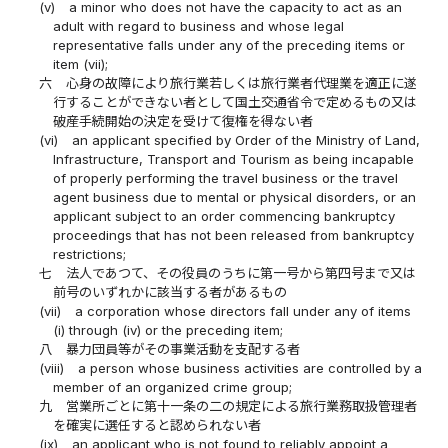
(v)
a minor who does not have the capacity to act as an
adult with regard to business and whose legal
representative falls under any of the preceding items or
item (vii);
六
心身の故障により旅行業若しくは旅行業者代理業を適正に遂
行することができない者として国土交通省令で定めるもの又は
破産手続開始の決定を受けて復権を得ない者
(vi)
an applicant specified by Order of the Ministry of Land,
Infrastructure, Transport and Tourism as being incapable
of properly performing the travel business or the travel
agent business due to mental or physical disorders, or an
applicant subject to an order commencing bankruptcy
proceedings that has not been released from bankruptcy
restrictions;
七
法人であつて、その役員のうちに第一号から第四号まで又は
前号のいずれかに該当する者があるもの
(vii)
a corporation whose directors fall under any of items
(i) through (iv) or the preceding item;
八
暴力団員等がその事業活動を支配する者
(viii)
a person whose business activities are controlled by a
member of an organized crime group;
九
営業所ごとに第十一条の二の規定による旅行業務取扱管理者
を確実に選任すると認められない者
(ix)
an applicant who is not found to reliably appoint a