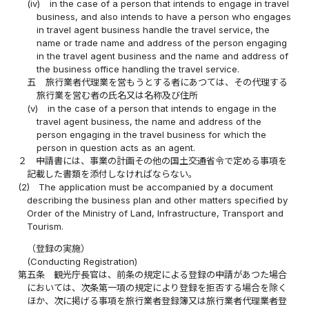
(iv)
in the case of a person that intends to engage in travel
business, and also intends to have a person who engages
in travel agent business handle the travel service, the
name or trade name and address of the person engaging
in the travel agent business and the name and address of
the business office handling the travel service.
五
旅行業者代理業を営もうとする者にあつては、その代理する
旅行業を営む者の氏名又は名称及び住所
(v)
in the case of a person that intends to engage in the
travel agent business, the name and address of the
person engaging in the travel business for which the
person in question acts as an agent.
２
申請書には、事業の計画その他の国土交通省令で定める事項を
記載した書類を添付しなければならない。
(2)
The application must be accompanied by a document
describing the business plan and other matters specified by
Order of the Ministry of Land, Infrastructure, Transport and
Tourism.
（登録の実施）
(Conducting Registration)
第五条
観光庁長官は、前条の規定による登録の申請があつた場合
においては、次条第一項の規定により登録を拒否する場合を除く
ほか、次に掲げる事項を旅行業者登録簿又は旅行業者代理業者登