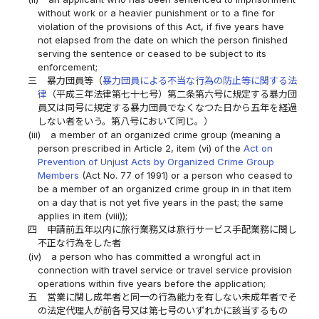
without work or a heavier punishment or to a fine for
violation of the provisions of this Act, if five years have
not elapsed from the date on which the person finished
serving the sentence or ceased to be subject to its
enforcement;
三
暴力団員等（
暴力団員による不当な行為の防止等に関する法
律
（平成三年法律第七十七号）第二条第六号に規定する暴力団
員又は同号に規定する暴力団員でなくなつた日から五年を経過
しない者をいう。第八号において同じ。）
(iii)
a member of an organized crime group (meaning a
person prescribed in Article 2, item (vi) of the
Act on
Prevention of Unjust Acts by Organized Crime Group
Members
(Act No. 77 of 1991) or a person who ceased to
be a member of an organized crime group in in that item
on a day that is not yet five years in the past; the same
applies in item (viii));
四
申請前五年以内に旅行業務又は旅行サービス手配業務に関し
不正な行為をした者
(iv)
a person who has committed a wrongful act in
connection with travel service or travel service provision
operations within five years before the application;
五
営業に関し成年者と同一の行為能力を有しない未成年者でそ
の法定代理人が前各号又は第七号のいずれかに該当するもの