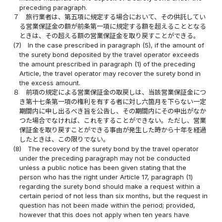
preceding paragraph.
７
旅行業者は、第五項に規定する場合において、その供託してい
る営業保証金の額が前条第一項に規定する額を超えることとなる
ときは、その超える額の営業保証金を取り戻すことができる。
(7)
In the case prescribed in paragraph (5), if the amount of
the surety bond deposited by the travel operator exceeds
the amount prescribed in paragraph (1) of the preceding
Article, the travel operator may recover the surety bond in
the excess amount.
８
前項の規定による営業保証金の取戻しは、当該営業保証金につ
き第十七条第一項の権利を有する者に対し六箇月を下らない一定
期間内に申し出るべき旨を公告し、その期間内にその申出がなか
つた場合でなければ、これをすることができない。ただし、営業
保証金を取り戻すことができる事由が発生した時から十年を経過
したときは、この限りでない。
(8)
The recovery of the surety bond by the travel operator
under the preceding paragraph may not be conducted
unless a public notice has been given stating that the
person who has the right under Article 17, paragraph (1)
regarding the surety bond should make a request within a
certain period of not less than six months, but the request in
question has not been made within the period; provided,
however that this does not apply when ten years have