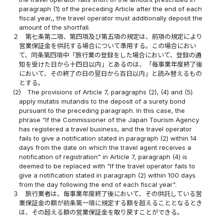
paragraph (1) of the preceding Article after the end of each
fiscal year,, the travel operator must additionally deposit the
amount of the shortfall.
２
第七条第二項、第四項及び第五項の規定は、前項の規定により
営業保証金を供託する場合について準用する。この場合におい
て、同条第四項中「旅行業の登録をした場合において、登録の通
知を受けた日から十四日以内」とあるのは、「毎事業年度終了後
において、その終了の日の翌日から百日以内」と読み替えるもの
とする。
(2)
The provisions of Article 7, paragraphs (2), (4) and (5)
apply mutatis mutandis to the deposit of a surety bond
pursuant to the preceding paragraph. In this case, the
phrase "If the Commissioner of the Japan Tourism Agency
has registered a travel business, and the travel operator
fails to give a notification stated in paragraph (2) within 14
days from the date on which the travel agent receives a
notification of registration" in Article 7, paragraph (4) is
deemed to be replaced with "If the travel operator fails to
give a notification stated in paragraph (2) within 100 days
from the day following the end of each fiscal year".
３
旅行業者は、毎事業年度終了後において、その供託している営
業保証金の額が前条第一項に規定する額を超えることとなるとき
は、その超える額の営業保証金を取り戻すことができる。