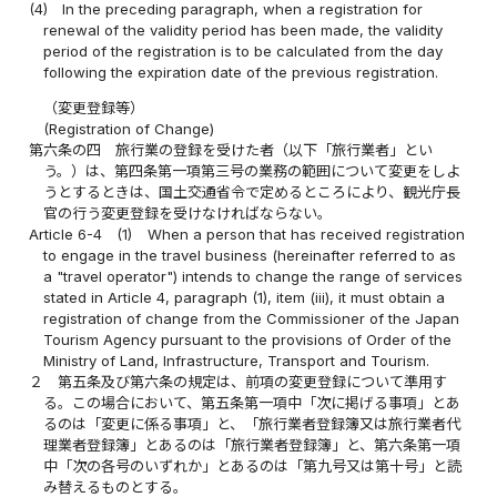
(4)
In the preceding paragraph, when a registration for
renewal of the validity period has been made, the validity
period of the registration is to be calculated from the day
following the expiration date of the previous registration.
（変更登録等）
(Registration of Change)
第六条の四
旅行業の登録を受けた者（以下「旅行業者」とい
う。）は、第四条第一項第三号の業務の範囲について変更をしよ
うとするときは、国土交通省令で定めるところにより、観光庁長
官の行う変更登録を受けなければならない。
Article 6-4
(1)
When a person that has received registration
to engage in the travel business (hereinafter referred to as
a "travel operator") intends to change the range of services
stated in Article 4, paragraph (1), item (iii), it must obtain a
registration of change from the Commissioner of the Japan
Tourism Agency pursuant to the provisions of Order of the
Ministry of Land, Infrastructure, Transport and Tourism.
２
第五条及び第六条の規定は、前項の変更登録について準用す
る。この場合において、第五条第一項中「次に掲げる事項」とあ
るのは「変更に係る事項」と、「旅行業者登録簿又は旅行業者代
理業者登録簿」とあるのは「旅行業者登録簿」と、第六条第一項
中「次の各号のいずれか」とあるのは「第九号又は第十号」と読
み替えるものとする。