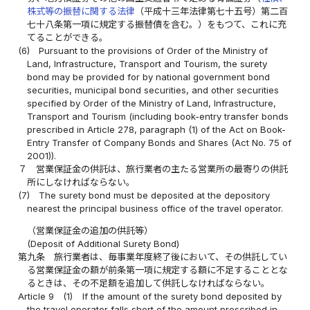
株式等の振替に関する法律
（平成十三年法律第七十五号）第二百
七十八条第一項に規定する振替債を含む。）をもつて、これに充
てることができる。
(6)
Pursuant to the provisions of Order of the Ministry of
Land, Infrastructure, Transport and Tourism, the surety
bond may be provided for by national government bond
securities, municipal bond securities, and other securities
specified by Order of the Ministry of Land, Infrastructure,
Transport and Tourism (including book-entry transfer bonds
prescribed in Article 278, paragraph (1) of the Act on Book-
Entry Transfer of Company Bonds and Shares (Act No. 75 of
2001)).
７
営業保証金の供託は、旅行業者の主たる営業所の最寄りの供託
所にしなければならない。
(7)
The surety bond must be deposited at the depository
nearest the principal business office of the travel operator.
（営業保証金の追加の供託等）
(Deposit of Additional Surety Bond)
第九条
旅行業者は、毎事業年度終了後において、その供託してい
る営業保証金の額が前条第一項に規定する額に不足することとな
るときは、その不足額を追加して供託しなければならない。
Article 9
(1)
If the amount of the surety bond deposited by
the travel operator falls short of the amount prescribed in