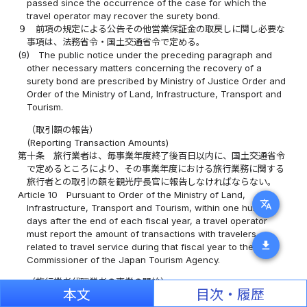
passed since the occurrence of the case for which the
travel operator may recover the surety bond.
９
前項の規定による公告その他営業保証金の取戻しに関し必要な
事項は、法務省令・国土交通省令で定める。
(9)
The public notice under the preceding paragraph and
other necessary matters concerning the recovery of a
surety bond are prescribed by Ministry of Justice Order and
Order of the Ministry of Land, Infrastructure, Transport and
Tourism.
（取引額の報告）
(Reporting Transaction Amounts)
第十条
旅行業者は、毎事業年度終了後百日以内に、国土交通省令
で定めるところにより、その事業年度における旅行業務に関する
旅行者との取引の額を観光庁長官に報告しなければならない。
Article 10
Pursuant to Order of the Ministry of Land,
translate
Infrastructure, Transport and Tourism, within one hundred
days after the end of each fiscal year, a travel operator
must report the amount of transactions with travelers
download
related to travel service during that fiscal year to the
Commissioner of the Japan Tourism Agency.
（旅行業者代理業者の事業の開始）
本文
目次・履歴
(Commencement of Business of Travel Agents)