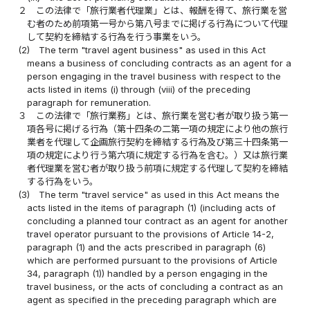
２
この法律で「旅行業者代理業」とは、報酬を得て、旅行業を営
む者のため前項第一号から第八号までに掲げる行為について代理
して契約を締結する行為を行う事業をいう。
(2)
The term "travel agent business" as used in this Act
means a business of concluding contracts as an agent for a
person engaging in the travel business with respect to the
acts listed in items (i) through (viii) of the preceding
paragraph for remuneration.
３
この法律で「旅行業務」とは、旅行業を営む者が取り扱う第一
項各号に掲げる行為（第十四条の二第一項の規定により他の旅行
業者を代理して企画旅行契約を締結する行為及び第三十四条第一
項の規定により行う第六項に規定する行為を含む。）又は旅行業
者代理業を営む者が取り扱う前項に規定する代理して契約を締結
する行為をいう。
(3)
The term "travel service" as used in this Act means the
acts listed in the items of paragraph (1) (including acts of
concluding a planned tour contract as an agent for another
travel operator pursuant to the provisions of Article 14-2,
paragraph (1) and the acts prescribed in paragraph (6)
which are performed pursuant to the provisions of Article
34, paragraph (1)) handled by a person engaging in the
travel business, or the acts of concluding a contract as an
agent as specified in the preceding paragraph which are