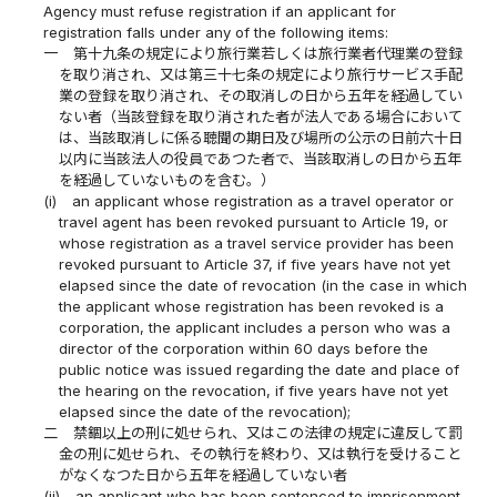
Agency must refuse registration if an applicant for
registration falls under any of the following items:
一
第十九条の規定により旅行業若しくは旅行業者代理業の登録
を取り消され、又は第三十七条の規定により旅行サービス手配
業の登録を取り消され、その取消しの日から五年を経過してい
ない者（当該登録を取り消された者が法人である場合において
は、当該取消しに係る聴聞の期日及び場所の公示の日前六十日
以内に当該法人の役員であつた者で、当該取消しの日から五年
を経過していないものを含む。）
(i)
an applicant whose registration as a travel operator or
travel agent has been revoked pursuant to Article 19, or
whose registration as a travel service provider has been
revoked pursuant to Article 37, if five years have not yet
elapsed since the date of revocation (in the case in which
the applicant whose registration has been revoked is a
corporation, the applicant includes a person who was a
director of the corporation within 60 days before the
public notice was issued regarding the date and place of
the hearing on the revocation, if five years have not yet
elapsed since the date of the revocation);
二
禁錮以上の刑に処せられ、又はこの法律の規定に違反して罰
金の刑に処せられ、その執行を終わり、又は執行を受けること
がなくなつた日から五年を経過していない者
(ii)
an applicant who has been sentenced to imprisonment