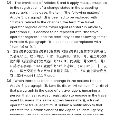
(2)
The provisions of Articles 5 and 6 apply mutatis mutandis
to the registration of a change stated in the preceding
paragraph. In this case, the term "the following matters" in
Article 5, paragraph (1) is deemed to be replaced with
"matters related to the change", the term "the travel
operator register or the travel agent register" in Article 5,
paragraph (1) is deemed to be replaced with "the travel
operator register", and the term "any of the following items"
in Article 6, paragraph (1) is deemed to be replaced with
"item (ix) or (x)".
３
旅行業者又は旅行業者代理業者（旅行業者代理業の登録を受け
た者をいう。以下同じ。）は、第四条第一項第一号、第二号又は
第四号（旅行業者代理業者にあつては、同項第一号又は第二号）
に掲げる事項について変更があつたときは、その日から三十日以
内に、国土交通省令で定める書類を添付して、その旨を観光庁長
官に届け出なければならない。
(3)
When there has been a change in the matters listed in
Article 4, paragraph (1), item (i), (ii), or (iv) (or item (i) or (ii) of
that paragraph in the case of a travel agent (meaning a
person that has received registration to engage in the travel
agent business; the same applies hereinafter)), a travel
operator or travel agent must submit a notification to that
effect to the Commissioner of the Japan Tourism Agency,
together with documents specified by Order of the Ministry