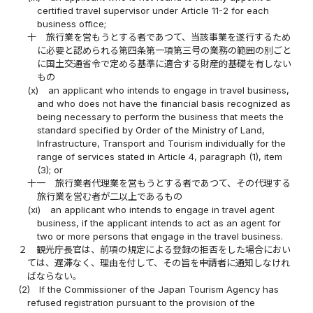
certified travel supervisor under Article 11-2 for each
business office;
十
旅行業を営もうとする者であつて、当該事業を遂行するため
に必要と認められる第四条第一項第三号の業務の範囲の別ごと
に国土交通省令で定める基準に適合する財産的基礎を有しない
もの
(x)
an applicant who intends to engage in travel business,
and who does not have the financial basis recognized as
being necessary to perform the business that meets the
standard specified by Order of the Ministry of Land,
Infrastructure, Transport and Tourism individually for the
range of services stated in Article 4, paragraph (1), item
(3); or
十一
旅行業者代理業を営もうとする者であつて、その代理する
旅行業を営む者が二以上であるもの
(xi)
an applicant who intends to engage in travel agent
business, if the applicant intends to act as an agent for
two or more persons that engage in the travel business.
２
観光庁長官は、前項の規定による登録の拒否をした場合におい
ては、遅滞なく、理由を付して、その旨を申請者に通知しなけれ
ばならない。
(2)
If the Commissioner of the Japan Tourism Agency has
refused registration pursuant to the provision of the