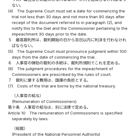
ない。
(4)
The Supreme Court must set a date for commencing the
trial not less than 30 days and not more than 90 days after
receipt of the document referred to in paragraph (2), and
notify this to the Diet and the Commissioner pertaining to the
impeachment 30 days prior to the date.
５
最高裁判所は、裁判開始の日から百日以内に判決を行わなけれ
ばならない。
(5)
The Supreme Court must pronounce judgment within 100
days from the date of commencing the trial.
６
人事官の弾劾の裁判の手続は、裁判所規則でこれを定める。
(6)
The judgment procedures for the impeachment of
Commissioners are prescribed by the rules of court.
７
裁判に要する費用は、国庫の負担とする。
(7)
Costs of the trial are borne by the national treasury.
（人事官の給与）
(Remuneration of Commissioners)
第十条
人事官の給与は、別に法律で定める。
Article 10
The remuneration of Commissioners is specified
separately by laws.
（総裁）
(President of the National Personnel Authority)