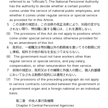
referred to as "officials"). The National Personnel Authority
has the authority to decide whether a certain position
comes under the service of national public employees, and
whether it comes under regular service or special service
as provided for in this Article.
５
この法律の規定は、この法律の改正法律により、別段の定がな
されない限り、特別職に属する職には、これを適用しない。
(5)
The provisions of this Act do not apply to positions which
come under special service unless otherwise provided for
by an amendment of this Act.
６
政府は、一般職又は特別職以外の勤務者を置いてその勤務に対
し俸給、給料その他の給与を支払つてはならない。
(6)
The government must not have workers other than
regular service or special service, and pay salary,
compensation, or other remuneration for their service.
７
前項の規定は、政府又はその機関と外国人の間に、個人的基礎
においてなされる勤務の契約には適用されない。
(7)
The provisions of the preceding paragraph do not apply
to service contracts concluded between the government or
a government organ and a foreign national on an individual
basis.
第二章 中央人事行政機関
Chapter II Central Personnel Agencies