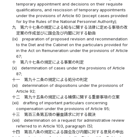
temporary appointment and decisions on their requisite
qualifications, and rescission of temporary appointments
under the provisions of Article 60 (except cases provided
for by the Rules of the National Personnel Authority);
九
第六十七条の規定による給与に関する法律に定める事項の改
定案の作成並びに国会及び内閣に対する勧告
(ix)
preparation of proposed revision and recommendation
to the Diet and the Cabinet on the particulars provided for
in the Act on Remuneration under the provisions of Article
67;
十
第八十七条の規定による事案の判定
(x)
determination of cases under the provisions of Article
87;
十一
第九十二条の規定による処分の判定
(xi)
determination of dispositions under the provisions of
Article 92;
十二
第九十五条の規定による補償に関する重要事項の立案
(xii)
drafting of important particulars concerning
compensation under the provisions of Article 95;
十三
第百三条第五項の審査請求に対する裁決
(xiii)
determination on a request for administrative review
referred to in Article 103, paragraph (5);
十四
第百八条の規定による国会及び内閣に対する意見の申出