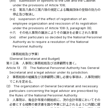
(xiv)
submission of opinions to the Diet and the Cabinet
under the provisions of Article 108;
十五
第百八条の三第六項の規定による職員団体の登録の効力の
停止及び取消し
(xv)
suspension of the effect of registration of an
employee organization and rescission of its registration
under the provisions of Article 108-3, paragraph (6);
十六
その他人事院の議決によりその議決を必要とされた事項
(xvi)
other particulars so decided by the National Personnel
Authority as to require a resolution of the National
Personnel Authority.
（事務総局及び予算）
(General Secretariat and Budget)
第十三条
人事院に事務総局及び法律顧問を置く。
Article 13
(1)
The National Personnel Authority has General
Secretariat and a legal advisor under its jurisdiction.
２
事務総局の組織及び法律顧問に関し必要な事項は、人事院規則
でこれを定める。
(2)
The organization of General Secretariat and necessary
particulars concerning the legal advisor are prescribed by
the Rules of the National Personnel Authority.
３
人事院は、毎会計年度の開始前に、次の会計年度においてその
必要とする経費の要求書を国の予算に計上されるように内閣に提