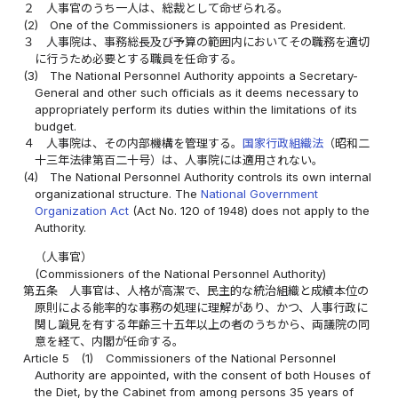
２
人事官のうち一人は、総裁として命ぜられる。
(2)
One of the Commissioners is appointed as President.
３
人事院は、事務総長及び予算の範囲内においてその職務を適切
に行うため必要とする職員を任命する。
(3)
The National Personnel Authority appoints a Secretary-
General and other such officials as it deems necessary to
appropriately perform its duties within the limitations of its
budget.
４
人事院は、その内部機構を管理する。
国家行政組織法
（昭和二
十三年法律第百二十号）は、人事院には適用されない。
(4)
The National Personnel Authority controls its own internal
organizational structure. The
National Government
Organization Act
(Act No. 120 of 1948) does not apply to the
Authority.
（人事官）
(Commissioners of the National Personnel Authority)
第五条
人事官は、人格が高潔で、民主的な統治組織と成績本位の
原則による能率的な事務の処理に理解があり、かつ、人事行政に
関し識見を有する年齢三十五年以上の者のうちから、両議院の同
意を経て、内閣が任命する。
Article 5
(1)
Commissioners of the National Personnel
Authority are appointed, with the consent of both Houses of
the Diet, by the Cabinet from among persons 35 years of