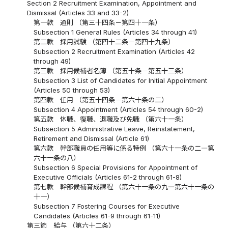
Section 2 Recruitment Examination, Appointment and
Dismissal (Articles 33 and 33-2)
第一款 通則 （第三十四条－第四十一条）
Subsection 1 General Rules (Articles 34 through 41)
第二款 採用試験 （第四十二条－第四十九条）
Subsection 2 Recruitment Examination (Articles 42
through 49)
第三款 採用候補者名簿 （第五十条－第五十三条）
Subsection 3 List of Candidates for Initial Appointment
(Articles 50 through 53)
第四款 任用 （第五十四条－第六十条の二）
Subsection 4 Appointment (Articles 54 through 60-2)
第五款 休職、復職、退職及び免職 （第六十一条）
Subsection 5 Administrative Leave, Reinstatement,
Retirement and Dismissal (Article 61)
第六款 幹部職員の任用等に係る特例 （第六十一条の二―第
六十一条の八）
Subsection 6 Special Provisions for Appointment of
Executive Officials (Articles 61-2 through 61-8)
第七款 幹部候補育成課程 （第六十一条の九―第六十一条の
十一）
Subsection 7 Fostering Courses for Executive
Candidates (Articles 61-9 through 61-11)
第三節 給与 （第六十二条）