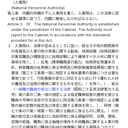
（人事院）
(National Personnel Authority)
第三条
内閣の所轄の下に人事院を置く。人事院は、この法律に定
める基準に従つて、内閣に報告しなければならない。
Article 3
(1)
The National Personnel Authority is established
under the jurisdiction of the Cabinet. The Authority must
report to the Cabinet in accordance with the standards
provided for in this Act.
２
人事院は、法律の定めるところに従い、給与その他の勤務条件
の改善及び人事行政の改善に関する勧告、採用試験（採用試験の
対象官職及び種類並びに採用試験により確保すべき人材に関する
事項を除く。）、任免（標準職務遂行能力、採用昇任等基本方
針、幹部職員の任用等に係る特例及び幹部候補育成課程に関する
事項（第三十三条第一項に規定する根本基準の実施につき必要な
事項であつて、行政需要の変化に対応するために行う優れた人材
の養成及び活用の確保に関するものを含む。）を除く。）、給与
（
一般職の職員の給与に関する法律
（昭和二十五年法律第九十五
号）第六条の二第一項の規定による指定職俸給表の適用を受ける
職員の号俸の決定の方法並びに同法第八条第一項の規定による職
務の級の定数の設定及び改定に関する事項を除く。）、研修（第
七十条の六第一項第一号に掲げる観点に係るものに限る。）の計
画の樹立及び実施並びに当該研修に係る調査研究、分限、懲戒、
苦情の処理、職務に係る倫理の保持その他職員に関する人事行政
の公正の確保及び職員の利益の保護等に関する事務をつかさど