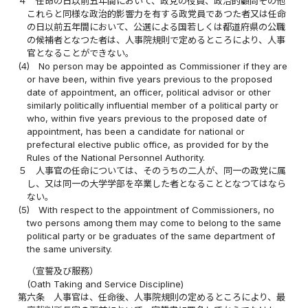
４
任命の日以前五年間において、政党の役員、政治的顧問その他
これらと同様な政治的影響力を有する政党員であつた者又は任命
の日以前五年間において、公選による国若しくは都道府県の公職
の候補者となつた者は、人事院規則で定めるところにより、人事
官となることができない。
(4)
No person may be appointed as Commissioner if they are
or have been, within five years previous to the proposed
date of appointment, an officer, political advisor or other
similarly politically influential member of a political party or
who, within five years previous to the proposed date of
appointment, has been a candidate for national or
prefectural elective public office, as provided for by the
Rules of the National Personnel Authority.
５
人事官の任命については、そのうちの二人が、同一の政党に属
し、又は同一の大学学部を卒業した者となることとなつてはなら
ない。
(5)
With respect to the appointment of Commissioners, no
two persons among them may come to belong to the same
political party or be graduates of the same department of
the same university.
（宣誓及び服務）
(Oath Taking and Service Discipline)
第六条
人事官は、任命後、人事院規則の定めるところにより、最