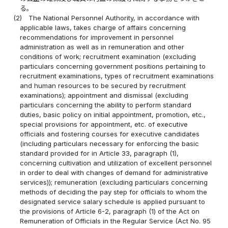
る。
(2)
The National Personnel Authority, in accordance with
applicable laws, takes charge of affairs concerning
recommendations for improvement in personnel
administration as well as in remuneration and other
conditions of work; recruitment examination (excluding
particulars concerning government positions pertaining to
recruitment examinations, types of recruitment examinations
and human resources to be secured by recruitment
examinations); appointment and dismissal (excluding
particulars concerning the ability to perform standard
duties, basic policy on initial appointment, promotion, etc.,
special provisions for appointment, etc. of executive
officials and fostering courses for executive candidates
(including particulars necessary for enforcing the basic
standard provided for in Article 33, paragraph (1),
concerning cultivation and utilization of excellent personnel
in order to deal with changes of demand for administrative
services)); remuneration (excluding particulars concerning
methods of deciding the pay step for officials to whom the
designated service salary schedule is applied pursuant to
the provisions of Article 6-2, paragraph (1) of the Act on
Remuneration of Officials in the Regular Service (Act No. 95