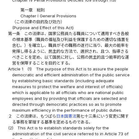
第一章 総則
Chapter I General Provisions
（この法律の目的及び効力）
(Purpose and Effect of this Act)
第一条
この法律は、国家公務員たる職員について適用すべき各般
の根本基準（職員の福祉及び利益を保護するための適切な措置を
含む。）を確立し、職員がその職務の遂行に当り、最大の能率を
発揮し得るように、民主的な方法で、選択され、且つ、指導さる
べきことを定め、以て国民に対し、公務の民主的且つ能率的な運
営を保障することを目的とする。
Article 1
(1)
The purpose of this Act is to assure the people
democratic and efficient administration of the public service
by establishing basic standards (including adequate
measures to protect the welfare and interest of officials)
which is applicable to all officials who are national public
employees and by providing that officials are selected and
directed through democratic practices so as to promote
maximum efficiency in the performance of public duties.
２
この法律は、もつぱら
日本国憲法
第七十三条にいう官吏に関す
る事務を掌理する基準を定めるものである。
(2)
This Act is to establish standards solely for the
administration of the civil service referred to in Article 73 of