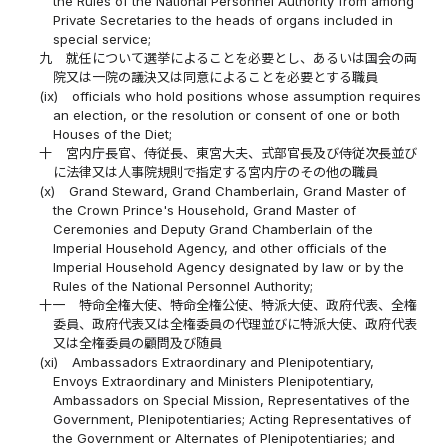
the Rules of the National Personnel Authority from among
Private Secretaries to the heads of organs included in
special service;
九
就任について選挙によることを必要とし、あるいは国会の両
院又は一院の議決又は同意によることを必要とする職員
(ix)
officials who hold positions whose assumption requires
an election, or the resolution or consent of one or both
Houses of the Diet;
十
宮内庁長官、侍従長、東宮大夫、式部官長及び侍従次長並び
に法律又は人事院規則で指定する宮内庁のその他の職員
(x)
Grand Steward, Grand Chamberlain, Grand Master of
the Crown Prince's Household, Grand Master of
Ceremonies and Deputy Grand Chamberlain of the
Imperial Household Agency, and other officials of the
Imperial Household Agency designated by law or by the
Rules of the National Personnel Authority;
十一
特命全権大使、特命全権公使、特派大使、政府代表、全権
委員、政府代表又は全権委員の代理並びに特派大使、政府代表
又は全権委員の顧問及び随員
(xi)
Ambassadors Extraordinary and Plenipotentiary,
Envoys Extraordinary and Ministers Plenipotentiary,
Ambassadors on Special Mission, Representatives of the
Government, Plenipotentiaries; Acting Representatives of
the Government or Alternates of Plenipotentiaries; and