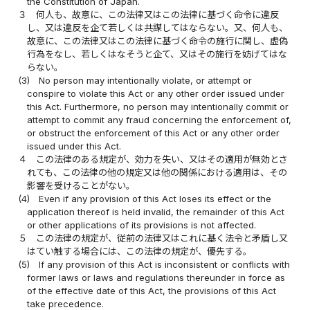
the Constitution of Japan.
３
何人も、故意に、この法律又はこの法律に基づく命令に違反
し、又は違反を企て若しくは共謀してはならない。又、何人も、
故意に、この法律又はこの法律に基づく命令の施行に関し、虚偽
行為をなし、若しくはなそうと企て、又はその施行を妨げてはな
らない。
(3)
No person may intentionally violate, or attempt or
conspire to violate this Act or any other order issued under
this Act. Furthermore, no person may intentionally commit or
attempt to commit any fraud concerning the enforcement of,
or obstruct the enforcement of this Act or any other order
issued under this Act.
４
この法律のある規定が、効力を失い、又はその適用が無効とさ
れても、この法律の他の規定又は他の関係における適用は、その
影響を受けることがない。
(4)
Even if any provision of this Act loses its effect or the
application thereof is held invalid, the remainder of this Act
or other applications of its provisions is not affected.
５
この法律の規定が、従前の法律又はこれに基く法令と矛盾し又
はてい触する場合には、この法律の規定が、優先する。
(5)
If any provision of this Act is inconsistent or conflicts with
former laws or laws and regulations thereunder in force as
of the effective date of this Act, the provisions of this Act
take precedence.