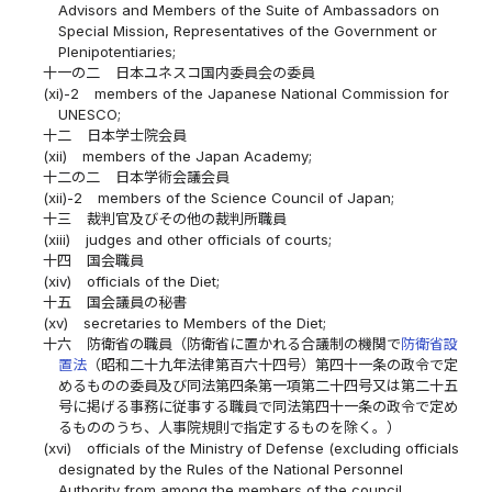
Advisors and Members of the Suite of Ambassadors on
Special Mission, Representatives of the Government or
Plenipotentiaries;
十一の二
日本ユネスコ国内委員会の委員
(xi)-2
members of the Japanese National Commission for
UNESCO;
十二
日本学士院会員
(xii)
members of the Japan Academy;
十二の二
日本学術会議会員
(xii)-2
members of the Science Council of Japan;
十三
裁判官及びその他の裁判所職員
(xiii)
judges and other officials of courts;
十四
国会職員
(xiv)
officials of the Diet;
十五
国会議員の秘書
(xv)
secretaries to Members of the Diet;
十六
防衛省の職員（防衛省に置かれる合議制の機関で
防衛省設
置法
（昭和二十九年法律第百六十四号）第四十一条の政令で定
めるものの委員及び同法第四条第一項第二十四号又は第二十五
号に掲げる事務に従事する職員で同法第四十一条の政令で定め
るもののうち、人事院規則で指定するものを除く。）
(xvi)
officials of the Ministry of Defense (excluding officials
designated by the Rules of the National Personnel
Authority from among the members of the council