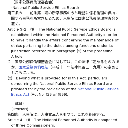
（国家公務員倫理審査会）
(National Public Service Ethics Board)
第三条の二
前条第二項の所掌事務のうち職務に係る倫理の保持に
関する事務を所掌させるため、人事院に国家公務員倫理審査会を
置く。
Article 3-2
(1)
The National Public Service Ethics Board is
established within the National Personnel Authority in order
to have it handle the affairs concerning the maintenance of
ethics pertaining to the duties among functions under its
jurisdiction referred to in paragraph (2) of the preceding
Article.
２
国家公務員倫理審査会に関しては、この法律に定めるもののほ
か、
国家公務員倫理法
（平成十一年法律第百二十九号）の定める
ところによる。
(2)
Beyond what is provided for in this Act, particulars
concerning the National Public Service Ethics Board are
provided for by the provisions of the
National Public Service
Ethics Act
(Act No. 129 of 1999).
（職員）
(Officials)
第四条
人事院は、人事官三人をもつて、これを組織する。
Article 4
(1)
The National Personnel Authority is composed
of three Commissioners.