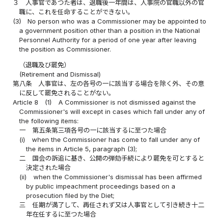
３
人事官であつた者は、退職後一年間は、人事院の官職以外の官
職に、これを任命することができない。
(3)
No person who was a Commissioner may be appointed to
a government position other than a position in the National
Personnel Authority for a period of one year after leaving
the position as Commissioner.
（退職及び罷免）
(Retirement and Dismissal)
第八条
人事官は、左の各号の一に該当する場合を除く外、その意
に反して罷免されることがない。
Article 8
(1)
A Commissioner is not dismissed against the
Commissioner's will except in cases which fall under any of
the following items:
一
第五条第三項各号の一に該当するに至つた場合
(i)
when the Commissioner has come to fall under any of
the items in Article 5, paragraph (3);
二
国会の訴追に基き、公開の弾劾手続により罷免を可とすると
決定された場合
(ii)
when the Commissioner's dismissal has been affirmed
by public impeachment proceedings based on a
prosecution filed by the Diet;
三
任期が満了して、再任されず又は人事官として引き続き十二
年在任するに至つた場合