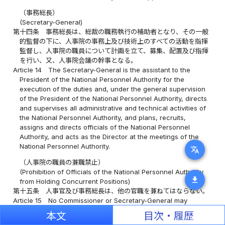
（事務総長）
(Secretary-General)
第十四条
事務総長は、総裁の職務執行の補助者となり、その一般
的監督の下に、人事院の事務上及び技術上のすべての活動を指揮
監督し、人事院の職員について計画を立て、募集、配置及び指揮
を行い、又、人事院会議の幹事となる。
Article 14
The Secretary-General is the assistant to the
President of the National Personnel Authority for the
execution of the duties and, under the general supervision
of the President of the National Personnel Authority, directs
and supervises all administrative and technical activities of
the National Personnel Authority, and plans, recruits,
assigns and directs officials of the National Personnel
Authority, and acts as the Director at the meetings of the
National Personnel Authority.
translate
（人事院の職員の兼職禁止）
(Prohibition of Officials of the National Personnel Authority
download
from Holding Concurrent Positions)
第十五条
人事官及び事務総長は、他の官職を兼ねてはならない。
Article 15
No Commissioner or Secretary-General may
concurrently hold any other government position.
本文
目次・履歴