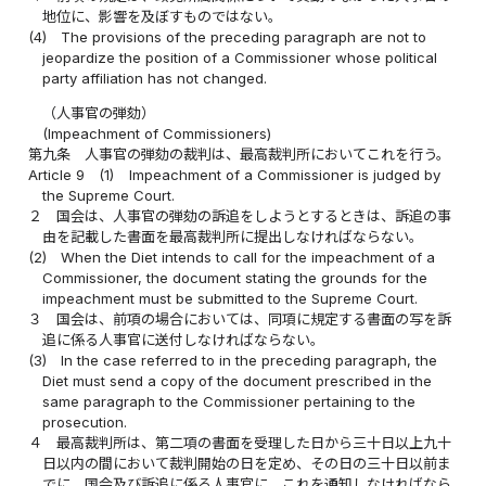
地位に、影響を及ぼすものではない。
(4)
The provisions of the preceding paragraph are not to
jeopardize the position of a Commissioner whose political
party affiliation has not changed.
（人事官の弾劾）
(Impeachment of Commissioners)
第九条
人事官の弾劾の裁判は、最高裁判所においてこれを行う。
Article 9
(1)
Impeachment of a Commissioner is judged by
the Supreme Court.
２
国会は、人事官の弾劾の訴追をしようとするときは、訴追の事
由を記載した書面を最高裁判所に提出しなければならない。
(2)
When the Diet intends to call for the impeachment of a
Commissioner, the document stating the grounds for the
impeachment must be submitted to the Supreme Court.
３
国会は、前項の場合においては、同項に規定する書面の写を訴
追に係る人事官に送付しなければならない。
(3)
In the case referred to in the preceding paragraph, the
Diet must send a copy of the document prescribed in the
same paragraph to the Commissioner pertaining to the
prosecution.
４
最高裁判所は、第二項の書面を受理した日から三十日以上九十
日以内の間において裁判開始の日を定め、その日の三十日以前ま
でに、国会及び訴追に係る人事官に、これを通知しなければなら