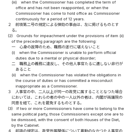
(iii)
when the Commissioner has completed the term of
office and has not been reappointed, or when the
Commissioner has come to hold office as Commissioner
continuously for a period of 12 years.
２
前項第二号の規定による弾劾の事由は、左に掲げるものとす
る。
(2)
Grounds for impeachment under the provisions of item (ii)
of the preceding paragraph are the following:
一
心身の故障のため、職務の遂行に堪えないこと
(i)
when the Commissioner is unable to perform official
duties due to a mental or physical disorder;
二
職務上の義務に違反し、その他人事官たるに適しない非行が
あること
(ii)
when the Commissioner has violated the obligations in
the course of duties or has committed a misconduct
inappropriate as a Commissioner.
３
人事官の中、二人以上が同一の政党に属することとなつた場合
においては、これらの者の中の一人以外の者は、内閣が両議院の
同意を経て、これを罷免するものとする。
(3)
If two or more Commissioners have come to belong to the
same political party, those Commissioners except one are to
be dismissed, with the consent of both Houses of the Diet,
by the Cabinet.
４
前項の規定は、政党所属関係について異動のなかつた人事官の