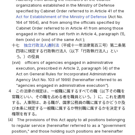
organizations established in the Ministry of Defense
specified by Cabinet Order referred to in Article 41 of the
Act for Establishment of the Ministry of Defense
(Act No.
164 of 1954), and from among the officials specified by
Cabinet Order referred to in Article 41 from among those
engaged in the affairs set forth in Article 4, paragraph (1),
item (xxiv) or (xxv) of the same Act );
十七
独立行政法人通則法
（平成十一年法律第百三号）第二条第
四項に規定する行政執行法人（以下「行政執行法人」とい
う。）の役員
(xvii)
officers of agencies engaged in administrative
execution, prescribed in Article 2, paragraph (4) of the
Act on General Rules for Incorporated Administrative
Agency (Act No. 103 of 1999) (hereinafter referred to as
"agencies engaged in administrative execution").
４
この法律の規定は、一般職に属するすべての職（以下その職を
官職といい、その職を占める者を職員という。）に、これを適用
する。人事院は、ある職が、国家公務員の職に属するかどうか及
び本条に規定する一般職に属するか特別職に属するかを決定する
権限を有する。
(4)
The provisions of this Act apply to all positions belonging
to regular service (hereinafter referred to as a "government
position," and those holding such positions are hereinafter