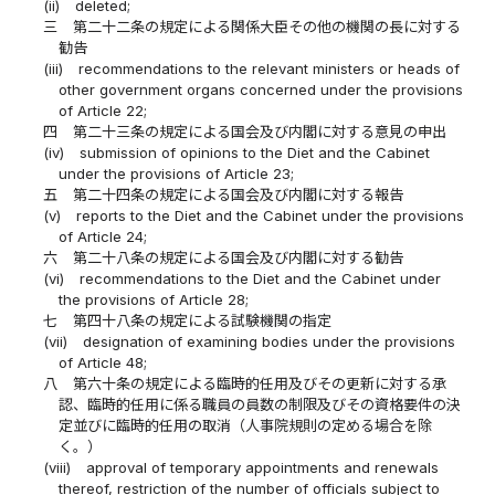
(ii)
deleted;
三
第二十二条の規定による関係大臣その他の機関の長に対する
勧告
(iii)
recommendations to the relevant ministers or heads of
other government organs concerned under the provisions
of Article 22;
四
第二十三条の規定による国会及び内閣に対する意見の申出
(iv)
submission of opinions to the Diet and the Cabinet
under the provisions of Article 23;
五
第二十四条の規定による国会及び内閣に対する報告
(v)
reports to the Diet and the Cabinet under the provisions
of Article 24;
六
第二十八条の規定による国会及び内閣に対する勧告
(vi)
recommendations to the Diet and the Cabinet under
the provisions of Article 28;
七
第四十八条の規定による試験機関の指定
(vii)
designation of examining bodies under the provisions
of Article 48;
八
第六十条の規定による臨時的任用及びその更新に対する承
認、臨時的任用に係る職員の員数の制限及びその資格要件の決
定並びに臨時的任用の取消（人事院規則の定める場合を除
く。）
(viii)
approval of temporary appointments and renewals
thereof, restriction of the number of officials subject to