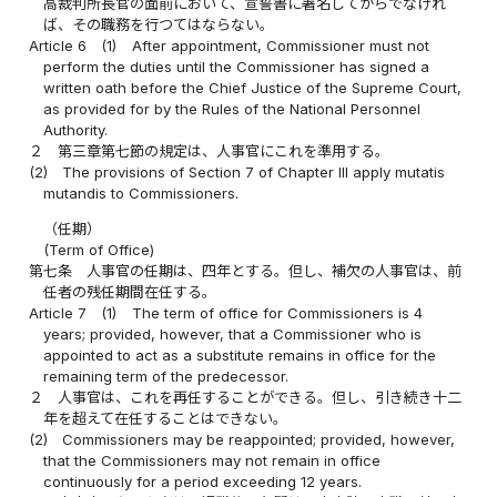
高裁判所長官の面前において、宣誓書に署名してからでなけれ
ば、その職務を行つてはならない。
Article 6
(1)
After appointment, Commissioner must not
perform the duties until the Commissioner has signed a
written oath before the Chief Justice of the Supreme Court,
as provided for by the Rules of the National Personnel
Authority.
２
第三章第七節の規定は、人事官にこれを準用する。
(2)
The provisions of Section 7 of Chapter III apply mutatis
mutandis to Commissioners.
（任期）
(Term of Office)
第七条
人事官の任期は、四年とする。但し、補欠の人事官は、前
任者の残任期間在任する。
Article 7
(1)
The term of office for Commissioners is 4
years; provided, however, that a Commissioner who is
appointed to act as a substitute remains in office for the
remaining term of the predecessor.
２
人事官は、これを再任することができる。但し、引き続き十二
年を超えて在任することはできない。
(2)
Commissioners may be reappointed; provided, however,
that the Commissioners may not remain in office
continuously for a period exceeding 12 years.