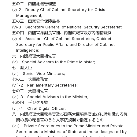
五の二
内閣危機管理監
(v)-2
Deputy Chief Cabinet Secretary for Crisis
Management;
五の三
国家安全保障局長
(v)-3
Secretary General of National Security Secretariat;
五の四
内閣官房副長官補、内閣広報官及び内閣情報官
(v)-4
Assistant Chief Cabinet Secretaries, Cabinet
Secretary for Public Affairs and Director of Cabinet
Intelligence;
六
内閣総理大臣補佐官
(vi)
Special Advisors to the Prime Minister;
七
副大臣
(vii)
Senior Vice-Ministers;
七の二
大臣政務官
(vii)-2
Parliamentary Secretaries;
七の三
大臣補佐官
(vii)-3
Special Advisors to the Minister;
七の四
デジタル監
(vii)-4
Chief Digital Officer;
八
内閣総理大臣秘書官及び国務大臣秘書官並びに特別職たる機
関の長の秘書官のうち人事院規則で指定するもの
(viii)
Private Secretaries to the Prime Minister and Private
Secretaries to Ministers of State and those designated by