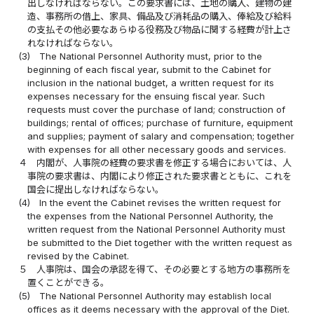
出しなければならない。この要求書には、土地の購入、建物の建
造、事務所の借上、家具、備品及び消耗品の購入、俸給及び給料
の支払その他必要なあらゆる役務及び物品に関する経費が計上さ
れなければならない。
(3)
The National Personnel Authority must, prior to the
beginning of each fiscal year, submit to the Cabinet for
inclusion in the national budget, a written request for its
expenses necessary for the ensuing fiscal year. Such
requests must cover the purchase of land; construction of
buildings; rental of offices; purchase of furniture, equipment
and supplies; payment of salary and compensation; together
with expenses for all other necessary goods and services.
４
内閣が、人事院の経費の要求書を修正する場合においては、人
事院の要求書は、内閣により修正された要求書とともに、これを
国会に提出しなければならない。
(4)
In the event the Cabinet revises the written request for
the expenses from the National Personnel Authority, the
written request from the National Personnel Authority must
be submitted to the Diet together with the written request as
revised by the Cabinet.
５
人事院は、国会の承認を得て、その必要とする地方の事務所を
置くことができる。
(5)
The National Personnel Authority may establish local
offices as it deems necessary with the approval of the Diet.