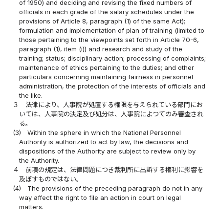
of 1950) and deciding and revising the fixed numbers of
officials in each grade of the salary schedules under the
provisions of Article 8, paragraph (1) of the same Act);
formulation and implementation of plan of training (limited to
those pertaining to the viewpoints set forth in Article 70-6,
paragraph (1), item (i)) and research and study of the
training; status; disciplinary action; processing of complaints;
maintenance of ethics pertaining to the duties; and other
particulars concerning maintaining fairness in personnel
administration, the protection of the interests of officials and
the like.
３
法律により、人事院が処置する権限を与えられている部門にお
いては、人事院の決定及び処分は、人事院によつてのみ審査され
る。
(3)
Within the sphere in which the National Personnel
Authority is authorized to act by law, the decisions and
dispositions of the Authority are subject to review only by
the Authority.
４
前項の規定は、法律問題につき裁判所に出訴する権利に影響を
及ぼすものではない。
(4)
The provisions of the preceding paragraph do not in any
way affect the right to file an action in court on legal
matters.