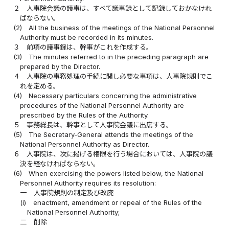
２
人事院会議の議事は、すべて議事録として記録しておかなけれ
ばならない。
(2)
All the business of the meetings of the National Personnel
Authority must be recorded in its minutes.
３
前項の議事録は、幹事がこれを作成する。
(3)
The minutes referred to in the preceding paragraph are
prepared by the Director.
４
人事院の事務処理の手続に関し必要な事項は、人事院規則でこ
れを定める。
(4)
Necessary particulars concerning the administrative
procedures of the National Personnel Authority are
prescribed by the Rules of the Authority.
５
事務総長は、幹事として人事院会議に出席する。
(5)
The Secretary-General attends the meetings of the
National Personnel Authority as Director.
６
人事院は、次に掲げる権限を行う場合においては、人事院の議
決を経なければならない。
(6)
When exercising the powers listed below, the National
Personnel Authority requires its resolution:
一
人事院規則の制定及び改廃
(i)
enactment, amendment or repeal of the Rules of the
National Personnel Authority;
二
削除