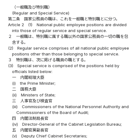
（一般職及び特別職）
(Regular and Special Service)
第二条
国家公務員の職は、これを一般職と特別職とに分つ。
Article 2
(1)
National public employee positions are divided
into those of regular service and special service.
２
一般職は、特別職に属する職以外の国家公務員の一切の職を包
含する。
(2)
Regular service comprises of all national public employee
positions other than those belonging to special service.
３
特別職は、次に掲げる職員の職とする。
(3)
Special service is comprised of the positions held by
officials listed below:
一
内閣総理大臣
(i)
the Prime Minister;
二
国務大臣
(ii)
Ministers of State;
三
人事官及び検査官
(iii)
Commissioners of the National Personnel Authority and
Commissioners of the Board of Audit;
四
内閣法制局長官
(iv)
Director-General of the Cabinet Legislation Bureau;
五
内閣官房副長官
(v)
Deputy Chief Cabinet Secretaries;