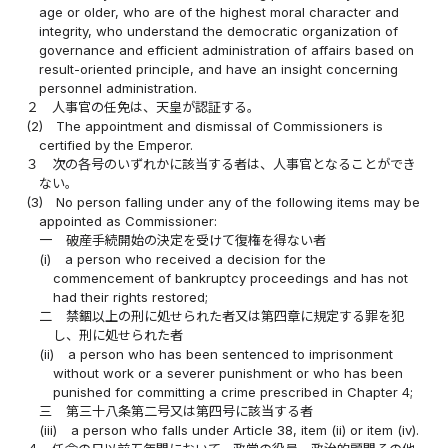
age or older, who are of the highest moral character and
integrity, who understand the democratic organization of
governance and efficient administration of affairs based on
result-oriented principle, and have an insight concerning
personnel administration.
２
人事官の任免は、天皇が認証する。
(2)
The appointment and dismissal of Commissioners is
certified by the Emperor.
３
次の各号のいずれかに該当する者は、人事官となることができ
ない。
(3)
No person falling under any of the following items may be
appointed as Commissioner:
一
破産手続開始の決定を受けて復権を得ない者
(i)
a person who received a decision for the
commencement of bankruptcy proceedings and has not
had their rights restored;
二
禁錮以上の刑に処せられた者又は第四章に規定する罪を犯
し、刑に処せられた者
(ii)
a person who has been sentenced to imprisonment
without work or a severer punishment or who has been
punished for committing a crime prescribed in Chapter 4;
三
第三十八条第二号又は第四号に該当する者
(iii)
a person who falls under Article 38, item (ii) or item (iv).