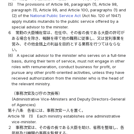
(5)
The provisions of Article 96, paragraph (1), Article 98,
paragraph (1), Article 99, and Article 100, paragraphs (1) and
(2) of the
National Public Service Act
(Act No. 120 of 1947)
apply mutatis mutandis to the public service offered by a
special advisor to the minister.
６
常勤の大臣補佐官は、在任中、その省の長である大臣の許可が
ある場合を除き、報酬を得て他の職務に従事し、又は営利事業を
営み、その他金銭上の利益を目的とする業務を行つてはならな
い。
(6)
A special advisor to the minister who serves on a full-time
basis, during their term of service, must not engage in other
roles with remuneration, conduct business for profit, or
pursue any other profit-oriented activities, unless they have
received authorization from the minister who is the head of
the relevant ministry.
（事務次官及び庁の次長等）
(Administrative Vice-Ministers and Deputy Directors-General
of Agencies)
第十八条
各省には、事務次官一人を置く。
Article 18
(1)
Each ministry establishes one administrative
vice-minister.
２
事務次官は、その省の長である大臣を助け、省務を整理し、各
部局及び機関の事務を監督する。