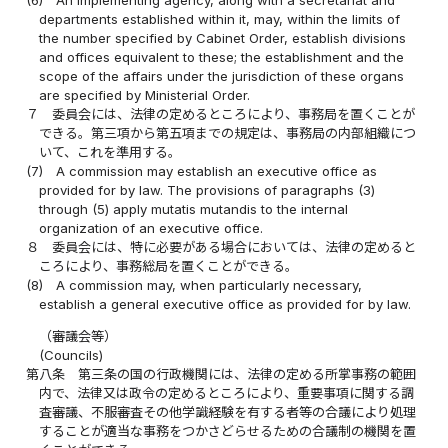
departments established within it, may, within the limits of
the number specified by Cabinet Order, establish divisions
and offices equivalent to these; the establishment and the
scope of the affairs under the jurisdiction of these organs
are specified by Ministerial Order.
７
委員会には、法律の定めるところにより、事務局を置くことが
できる。第三項から第五項までの規定は、事務局の内部組織につ
いて、これを準用する。
(7)
A commission may establish an executive office as
provided for by law. The provisions of paragraphs (3)
through (5) apply mutatis mutandis to the internal
organization of an executive office.
８
委員会には、特に必要がある場合においては、法律の定めると
ころにより、事務総局を置くことができる。
(8)
A commission may, when particularly necessary,
establish a general executive office as provided for by law.
（審議会等）
(Councils)
第八条
第三条の国の行政機関には、法律の定める所掌事務の範囲
内で、法律又は政令の定めるところにより、重要事項に関する調
査審議、不服審査その他学識経験を有する者等の合議により処理
することが適当な事務をつかさどらせるための合議制の機関を置