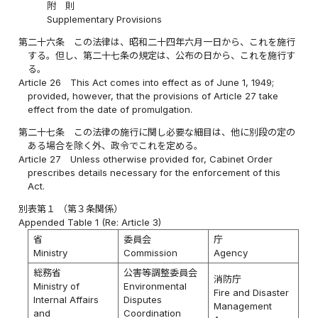
附 則
Supplementary Provisions
第二十六条
この法律は、昭和二十四年六月一日から、これを施行
する。但し、第二十七条の規定は、公布の日から、これを施行す
る。
Article 26
This Act comes into effect as of June 1, 1949;
provided, however, that the provisions of Article 27 take
effect from the date of promulgation.
第二十七条
この法律の施行に関し必要な細目は、他に別段の定の
ある場合を除く外、政令でこれを定める。
Article 27
Unless otherwise provided for, Cabinet Order
prescribes details necessary for the enforcement of this
Act.
別表第１
（第３条関係）
Appended Table 1
(Re: Article 3)
省
委員会
庁
Ministry
Commission
Agency
総務省
公害等調整委員会
消防庁
Ministry of
Environmental
Fire and Disaster
Internal Affairs
Disputes
Management
and
Coordination