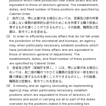
positions which have jurisdiction over these affairs and are
equivalent to those of directors-general. The establishment,
duties, and fixed number of these positions are specified by
Cabinet Order.
２
各庁には、特に必要がある場合においては、官房及び部の所掌
に属しない事務の能率的な遂行のためこれを所掌する職で部長に
準ずるものを置くことができるものとし、その設置、職務及び定
数は、政令でこれを定める。
(2)
In order to efficiently execute affairs that do not fall under
the jurisdiction of the secretariat and bureaus, an agency
may, when particularly necessary, establish positions which
have jurisdiction over these affairs and are equivalent to
those of directors-general of departments. The
establishment, duties, and fixed number of these positions
are specified by Cabinet Order.
３
各省及び各庁（実施庁を除く。）には、特に必要がある場合に
おいては、前二項の職のつかさどる職務の全部又は一部を助ける
職で課長に準ずるものを置くことができるものとし、その設置、
職務及び定数は、政令でこれを定める。
(3)
A ministry and an agency (excluding an implementing
agency) may, when particularly necessary, establish
positions which are equivalent to those of directors of
divisions and assist in carrying out all or part of the duties
overseen by the positions stated in the preceding two