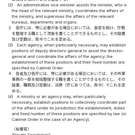
(2)
An administrative vice-minister assists the minister, who is
the head of the relevant ministry, coordinates the affairs of
the ministry, and supervises the affairs of the relevant
bureaus, departments and organs.
３
各庁には、特に必要がある場合においては、長官を助け、庁務
を整理する職として次長を置くことができるものとし、その設置
及び定数は、政令でこれを定める。
(3)
Each agency, when particularly necessary, may establish
positions of deputy directors-general to assist the director-
general and coordinate the affairs of the agency; the
establishment of these positions and their fixed number are
specified by Cabinet Order.
４
各省及び各庁には、特に必要がある場合においては、その所掌
事務の一部を総括整理する職を置くことができるものとし、その
設置、職務及び定数は、法律（庁にあつては、政令）でこれを定
める。
(4)
A ministry or an agency may, when particularly
necessary, establish positions to collectively coordinate part
of the affairs under its jurisdiction; the establishment, duties
and fixed number of these positions are specified by law (or
Cabinet Order in the case of an Agency).
（秘書官）
(Private Secretaries)