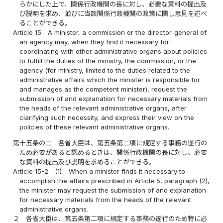
らかにした上で、関係行政機関の長に対し、必要な資料の提出及
び説明を求め、並びに当該関係行政機関の政策に関し意見を述べ
ることができる。
Article 15
A minister, a commission or the director-general of
an agency may, when they find it necessary for
coordinating with other administrative organs about policies
to fulfill the duties of the ministry, the commission, or the
agency (for ministry, limited to the duties related to the
administrative affairs which the minister is responsible for
and manages as the competent minister), request the
submission of and explanation for necessary materials from
the heads of the relevant administrative organs, after
clarifying such necessity, and express their view on the
policies of these relevant administrative organs.
第十五条の二
各省大臣は、第五条第二項に規定する事務の遂行の
ため必要があると認めるときは、関係行政機関の長に対し、必要
な資料の提出及び説明を求めることができる。
Article 15-2
(1)
When a minister finds it necessary to
accomplish the affairs prescribed in Article 5, paragraph (2),
the minister may request the submission of and explanation
for necessary materials from the heads of the relevant
administrative organs.
２
各省大臣は、第五条第二項に規定する事務の遂行のため特に必