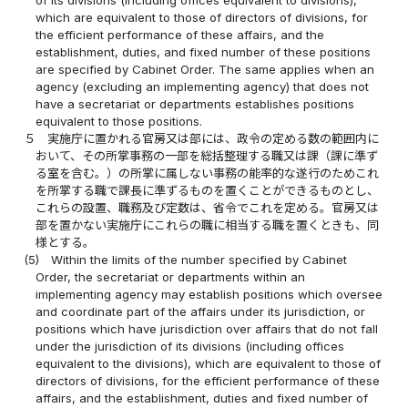
of its divisions (including offices equivalent to divisions),
which are equivalent to those of directors of divisions, for
the efficient performance of these affairs, and the
establishment, duties, and fixed number of these positions
are specified by Cabinet Order. The same applies when an
agency (excluding an implementing agency) that does not
have a secretariat or departments establishes positions
equivalent to those positions.
５
実施庁に置かれる官房又は部には、政令の定める数の範囲内に
おいて、その所掌事務の一部を総括整理する職又は課（課に準ず
る室を含む。）の所掌に属しない事務の能率的な遂行のためこれ
を所掌する職で課長に準ずるものを置くことができるものとし、
これらの設置、職務及び定数は、省令でこれを定める。官房又は
部を置かない実施庁にこれらの職に相当する職を置くときも、同
様とする。
(5)
Within the limits of the number specified by Cabinet
Order, the secretariat or departments within an
implementing agency may establish positions which oversee
and coordinate part of the affairs under its jurisdiction, or
positions which have jurisdiction over affairs that do not fall
under the jurisdiction of its divisions (including offices
equivalent to the divisions), which are equivalent to those of
directors of divisions, for the efficient performance of these
affairs, and the establishment, duties and fixed number of