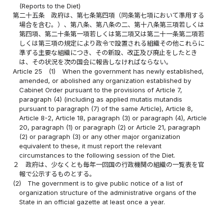
(Reports to the Diet)
第二十五条
政府は、第七条第四項（同条第七項において準用する
場合を含む。）、第八条、第八条の二、第十八条第三項若しくは
第四項、第二十条第一項若しくは第二項又は第二十一条第二項若
しくは第三項の規定により政令で設置される組織その他これらに
準ずる主要な組織につき、その新設、改正及び廃止をしたとき
は、その状況を次の国会に報告しなければならない。
Article 25
(1)
When the government has newly established,
amended, or abolished any organization established by
Cabinet Order pursuant to the provisions of Article 7,
paragraph (4) (including as applied mutatis mutandis
pursuant to paragraph (7) of the same Article), Article 8,
Article 8-2, Article 18, paragraph (3) or paragraph (4), Article
20, paragraph (1) or paragraph (2) or Article 21, paragraph
(2) or paragraph (3) or any other major organization
equivalent to these, it must report the relevant
circumstances to the following session of the Diet.
２
政府は、少なくとも毎年一回国の行政機関の組織の一覧表を官
報で公示するものとする。
(2)
The government is to give public notice of a list of
organization structure of the administrative organs of the
State in an official gazette at least once a year.