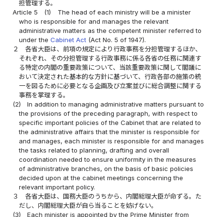
担管理する。
Article 5
(1)
The head of each ministry will be a minister
who is responsible for and manages the relevant
administrative matters as the competent minister referred to
under the
Cabinet Act
(Act No. 5 of 1947).
２
各省大臣は、前項の規定により行政事務を分担管理するほか、
それぞれ、その分担管理する行政事務に係る各省の任務に関連す
る特定の内閣の重要政策について、当該重要政策に関して閣議に
おいて決定された基本的な方針に基づいて、行政各部の施策の統
一を図るために必要となる企画及び立案並びに総合調整に関する
事務を掌理する。
(2)
In addition to managing administrative matters pursuant to
the provisions of the preceding paragraph, with respect to
specific important policies of the Cabinet that are related to
the administrative affairs that the minister is responsible for
and manages, each minister is responsible for and manages
the tasks related to planning, drafting and overall
coordination needed to ensure uniformity in the measures
of administrative branches, on the basis of basic policies
decided upon at the cabinet meetings concerning the
relevant important policy.
３
各省大臣は、国務大臣のうちから、内閣総理大臣が命ずる。た
だし、内閣総理大臣が自ら当ることを妨げない。
(3)
Each minister is appointed by the Prime Minister from