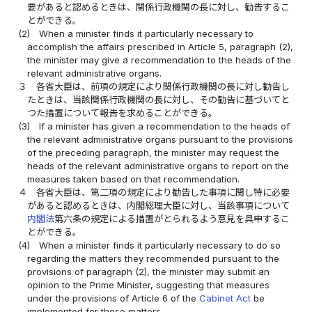
要があると認めるときは、関係行政機関の長に対し、勧告するこ
とができる。
(2)
When a minister finds it particularly necessary to
accomplish the affairs prescribed in Article 5, paragraph (2),
the minister may give a recommendation to the heads of the
relevant administrative organs.
３
各省大臣は、前項の規定により関係行政機関の長に対し勧告し
たときは、当該関係行政機関の長に対し、その勧告に基づいてと
つた措置について報告を求めることができる。
(3)
If a minister has given a recommendation to the heads of
the relevant administrative organs pursuant to the provisions
of the preceding paragraph, the minister may request the
heads of the relevant administrative organs to report on the
measures taken based on that recommendation.
４
各省大臣は、第二項の規定により勧告した事項に関し特に必要
があると認めるときは、内閣総理大臣に対し、当該事項について
内閣法
第六条の規定による措置がとられるよう意見を具申するこ
とができる。
(4)
When a minister finds it particularly necessary to do so
regarding the matters they recommended pursuant to the
provisions of paragraph (2), the minister may submit an
opinion to the Prime Minister, suggesting that measures
under the provisions of Article 6 of the
Cabinet Act
be
implemented for these matters.