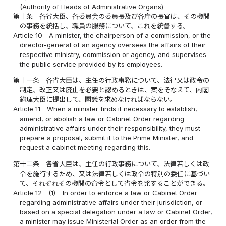
(Authority of Heads of Administrative Organs)
第十条
各省大臣、各委員会の委員長及び各庁の長官は、その機関
の事務を統括し、職員の服務について、これを統督する。
Article 10
A minister, the chairperson of a commission, or the
director-general of an agency oversees the affairs of their
respective ministry, commission or agency, and supervises
the public service provided by its employees.
第十一条
各省大臣は、主任の行政事務について、法律又は政令の
制定、改正又は廃止を必要と認めるときは、案をそなえて、内閣
総理大臣に提出して、閣議を求めなければならない。
Article 11
When a minister finds it necessary to establish,
amend, or abolish a law or Cabinet Order regarding
administrative affairs under their responsibility, they must
prepare a proposal, submit it to the Prime Minister, and
request a cabinet meeting regarding this.
第十二条
各省大臣は、主任の行政事務について、法律若しくは政
令を施行するため、又は法律若しくは政令の特別の委任に基づい
て、それぞれその機関の命令として省令を発することができる。
Article 12
(1)
In order to enforce a law or Cabinet Order
regarding administrative affairs under their jurisdiction, or
based on a special delegation under a law or Cabinet Order,
a minister may issue Ministerial Order as an order from the