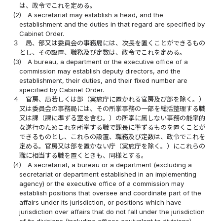
は、政令でこれを定める。
(2)
A secretariat may establish a head, and the
establishment and the duties in that regard are specified by
Cabinet Order.
３
局、部又は委員会の事務局には、次長を置くことができるもの
とし、その設置、職務及び定数は、政令でこれを定める。
(3)
A bureau, a department or the executive office of a
commission may establish deputy directors, and the
establishment, their duties, and their fixed number are
specified by Cabinet Order.
４
官房、局若しくは部（実施庁に置かれる官房及び部を除く。）
又は委員会の事務局には、その所掌事務の一部を総括整理する職
又は課（課に準ずる室を含む。）の所掌に属しない事務の能率的
な遂行のためこれを所掌する職で課長に準ずるものを置くことが
できるものとし、これらの設置、職務及び定数は、政令でこれを
定める。官房又は部を置かない庁（実施庁を除く。）にこれらの
職に相当する職を置くときも、同様とする。
(4)
A secretariat, a bureau or a department (excluding a
secretariat or department established in an implementing
agency) or the executive office of a commission may
establish positions that oversee and coordinate part of the
affairs under its jurisdiction, or positions which have
jurisdiction over affairs that do not fall under the jurisdiction