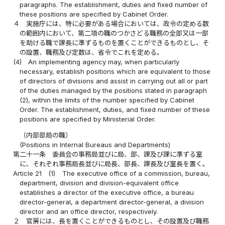
paragraphs. The establishment, duties and fixed number of
these positions are specified by Cabinet Order.
４
実施庁には、特に必要がある場合においては、政令の定める数
の範囲内において、第二項の職のつかさどる職務の全部又は一部
を助ける職で課長に準ずるものを置くことができるものとし、そ
の設置、職務及び定数は、省令でこれを定める。
(4)
An implementing agency may, when particularly
necessary, establish positions which are equivalent to those
of directors of divisions and assist in carrying out all or part
of the duties managed by the positions stated in paragraph
(2), within the limits of the number specified by Cabinet
Order. The establishment, duties, and fixed number of these
positions are specified by Ministerial Order.
（内部部局の職）
(Positions in Internal Bureaus and Departments)
第二十一条
委員会の事務局並びに局、部、課及び課に準ずる室
に、それぞれ事務局長並びに局長、部長、課長及び室長を置く。
Article 21
(1)
The executive office of a commission, bureau,
department, division and division-equivalent office
establishes a director of the executive office, a bureau
director-general, a department director-general, a division
director and an office director, respectively.
２
官房には、長を置くことができるものとし、その設置及び職務