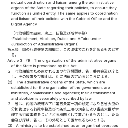
mutual coordination and liaison among the administrative
organs of the State regarding their policies, to ensure they
function as unified entity. The same applies to coordination
and liaison of their policies with the Cabinet Office and the
Digital Agency.
（行政機関の設置、廃止、任務及び所掌事務）
(Establishment, Abolition, Duties and Affairs under
Jurisdiction of Administrative Organs)
第三条
国の行政機関の組織は、この法律でこれを定めるものとす
る。
Article 3
(1)
The organization of the administrative organs
of the State is prescribed by this Act.
２
行政組織のため置かれる国の行政機関は、省、委員会及び庁と
し、その設置及び廃止は、別に法律の定めるところによる。
(2)
The administrative organs of the State, which are
established for the organization of the government are
ministries, commissions and agencies; their establishment
and abolition is separately prescribed by law.
３
省は、内閣の統轄の下に第五条第一項の規定により各省大臣の
分担管理する行政事務及び同条第二項の規定により当該大臣が掌
理する行政事務をつかさどる機関として置かれるものとし、委員
会及び庁は、省に、その外局として置かれるものとする。
(3)
A ministry is to be established as an organ that oversees