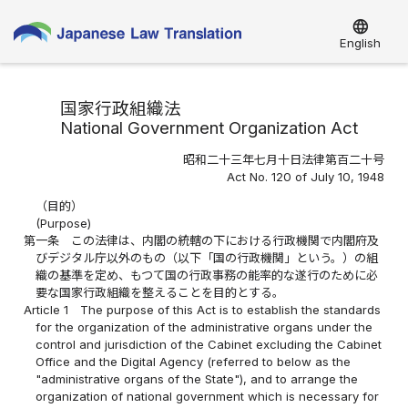
language
English
国家行政組織法
National Government Organization Act
昭和二十三年七月十日法律第百二十号
Act No. 120 of July 10, 1948
（目的）
(Purpose)
第一条
この法律は、内閣の統轄の下における行政機関で内閣府及
びデジタル庁以外のもの（以下「国の行政機関」という。）の組
織の基準を定め、もつて国の行政事務の能率的な遂行のために必
要な国家行政組織を整えることを目的とする。
Article 1
The purpose of this Act is to establish the standards
for the organization of the administrative organs under the
control and jurisdiction of the Cabinet excluding the Cabinet
Office and the Digital Agency (referred to below as the
"administrative organs of the State"), and to arrange the
organization of national government which is necessary for