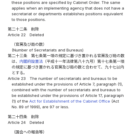
these positions are specified by Cabinet Order. The same
applies when an implementing agency that does not have a
secretariat or departments establishes positions equivalent
to those positions.
第二十二条
削除
Article 22
Deleted
（官房及び局の数）
(Number of Secretariats and Bureaus)
第二十三条
第七条第一項の規定に基づき置かれる官房及び局の数
は、
内閣府設置法
（平成十一年法律第八十九号）第十七条第一項
の規定に基づき置かれる官房及び局の数と合わせて、九十七以内
とする。
Article 23
The number of secretariats and bureaus to be
established under the provisions of Article 7, paragraph (1),
combined with the number of secretariats and bureaus to
be established under the provisions of Article 17, paragraph
(1) of the
Act for Establishment of the Cabinet Office
(Act
No. 89 of 1999), are 97 or less.
第二十四条
削除
Article 24
Deleted
（国会への報告等）