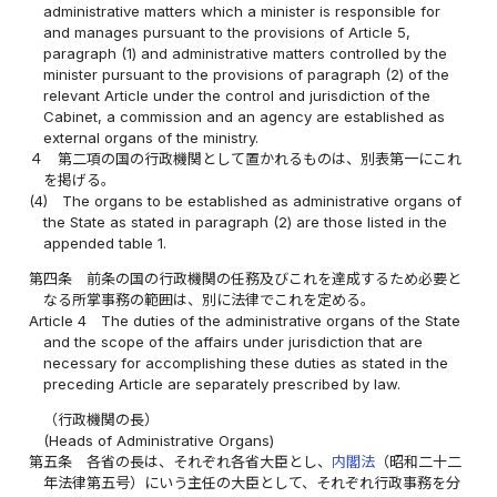
administrative matters which a minister is responsible for
and manages pursuant to the provisions of Article 5,
paragraph (1) and administrative matters controlled by the
minister pursuant to the provisions of paragraph (2) of the
relevant Article under the control and jurisdiction of the
Cabinet, a commission and an agency are established as
external organs of the ministry.
４
第二項の国の行政機関として置かれるものは、別表第一にこれ
を掲げる。
(4)
The organs to be established as administrative organs of
the State as stated in paragraph (2) are those listed in the
appended table 1.
第四条
前条の国の行政機関の任務及びこれを達成するため必要と
なる所掌事務の範囲は、別に法律でこれを定める。
Article 4
The duties of the administrative organs of the State
and the scope of the affairs under jurisdiction that are
necessary for accomplishing these duties as stated in the
preceding Article are separately prescribed by law.
（行政機関の長）
(Heads of Administrative Organs)
第五条
各省の長は、それぞれ各省大臣とし、
内閣法
（昭和二十二
年法律第五号）にいう主任の大臣として、それぞれ行政事務を分