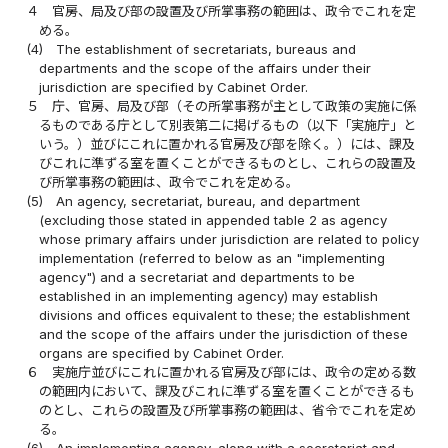
４
官房、局及び部の設置及び所掌事務の範囲は、政令でこれを定
める。
(4)
The establishment of secretariats, bureaus and
departments and the scope of the affairs under their
jurisdiction are specified by Cabinet Order.
５
庁、官房、局及び部（その所掌事務が主として政策の実施に係
るものである庁として別表第二に掲げるもの（以下「実施庁」と
いう。）並びにこれに置かれる官房及び部を除く。）には、課及
びこれに準ずる室を置くことができるものとし、これらの設置及
び所掌事務の範囲は、政令でこれを定める。
(5)
An agency, secretariat, bureau, and department
(excluding those stated in appended table 2 as agency
whose primary affairs under jurisdiction are related to policy
implementation (referred to below as an "implementing
agency") and a secretariat and departments to be
established in an implementing agency) may establish
divisions and offices equivalent to these; the establishment
and the scope of the affairs under the jurisdiction of these
organs are specified by Cabinet Order.
６
実施庁並びにこれに置かれる官房及び部には、政令の定める数
の範囲内において、課及びこれに準ずる室を置くことができるも
のとし、これらの設置及び所掌事務の範囲は、省令でこれを定め
る。
(6)
An implementing agency, along with a secretariat and