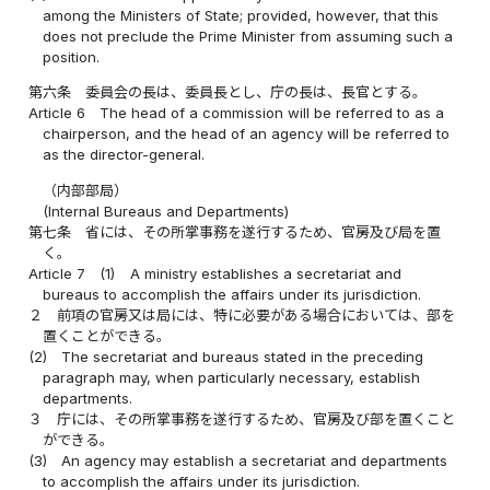
among the Ministers of State; provided, however, that this
does not preclude the Prime Minister from assuming such a
position.
第六条
委員会の長は、委員長とし、庁の長は、長官とする。
Article 6
The head of a commission will be referred to as a
chairperson, and the head of an agency will be referred to
as the director-general.
（内部部局）
(Internal Bureaus and Departments)
第七条
省には、その所掌事務を遂行するため、官房及び局を置
く。
Article 7
(1)
A ministry establishes a secretariat and
bureaus to accomplish the affairs under its jurisdiction.
２
前項の官房又は局には、特に必要がある場合においては、部を
置くことができる。
(2)
The secretariat and bureaus stated in the preceding
paragraph may, when particularly necessary, establish
departments.
３
庁には、その所掌事務を遂行するため、官房及び部を置くこと
ができる。
(3)
An agency may establish a secretariat and departments
to accomplish the affairs under its jurisdiction.