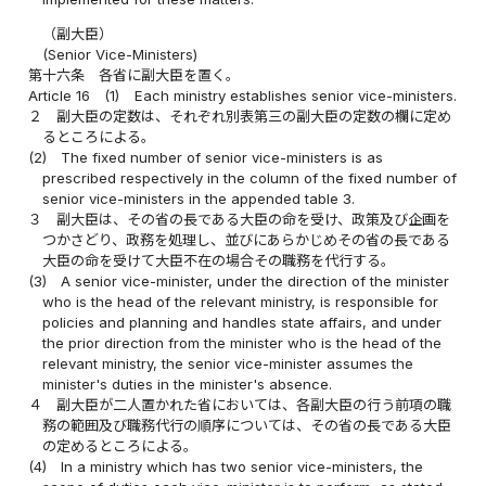
（副大臣）
(Senior Vice-Ministers)
第十六条
各省に副大臣を置く。
Article 16
(1)
Each ministry establishes senior vice-ministers.
２
副大臣の定数は、それぞれ別表第三の副大臣の定数の欄に定め
るところによる。
(2)
The fixed number of senior vice-ministers is as
prescribed respectively in the column of the fixed number of
senior vice-ministers in the appended table 3.
３
副大臣は、その省の長である大臣の命を受け、政策及び企画を
つかさどり、政務を処理し、並びにあらかじめその省の長である
大臣の命を受けて大臣不在の場合その職務を代行する。
(3)
A senior vice-minister, under the direction of the minister
who is the head of the relevant ministry, is responsible for
policies and planning and handles state affairs, and under
the prior direction from the minister who is the head of the
relevant ministry, the senior vice-minister assumes the
minister's duties in the minister's absence.
４
副大臣が二人置かれた省においては、各副大臣の行う前項の職
務の範囲及び職務代行の順序については、その省の長である大臣
の定めるところによる。
(4)
In a ministry which has two senior vice-ministers, the