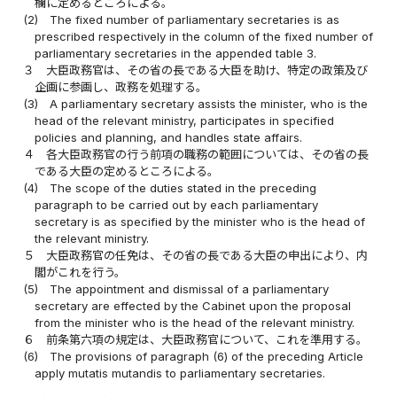
欄に定めるところによる。
(2)
The fixed number of parliamentary secretaries is as
prescribed respectively in the column of the fixed number of
parliamentary secretaries in the appended table 3.
３
大臣政務官は、その省の長である大臣を助け、特定の政策及び
企画に参画し、政務を処理する。
(3)
A parliamentary secretary assists the minister, who is the
head of the relevant ministry, participates in specified
policies and planning, and handles state affairs.
４
各大臣政務官の行う前項の職務の範囲については、その省の長
である大臣の定めるところによる。
(4)
The scope of the duties stated in the preceding
paragraph to be carried out by each parliamentary
secretary is as specified by the minister who is the head of
the relevant ministry.
５
大臣政務官の任免は、その省の長である大臣の申出により、内
閣がこれを行う。
(5)
The appointment and dismissal of a parliamentary
secretary are effected by the Cabinet upon the proposal
from the minister who is the head of the relevant ministry.
６
前条第六項の規定は、大臣政務官について、これを準用する。
(6)
The provisions of paragraph (6) of the preceding Article
apply mutatis mutandis to parliamentary secretaries.