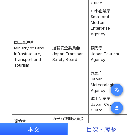
Office
中小企業庁
Small and
Medium
Enterprise
Agency
国土交通省
Ministry of Land,
運輸安全委員会
観光庁
Infrastructure,
Japan Transport
Japan Tourism
Transport and
Safety Board
Agency
Tourism
気象庁
Japan
Meteorological
translate
Agency
海上保安庁
Japan Coast
download
Guard
原子力規制委員会
環境省
Nuclear
Ministry of the
本文
目次・履歴
Regulation
Environment