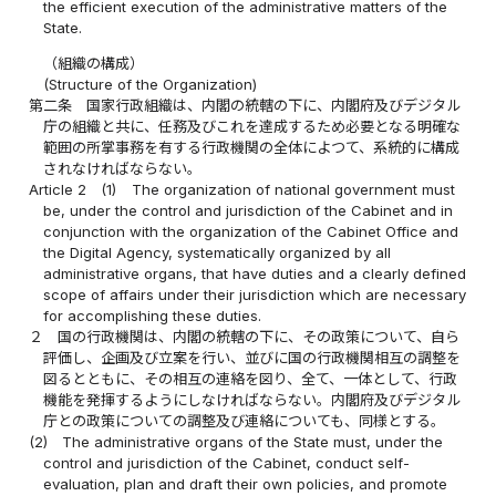
the efficient execution of the administrative matters of the
State.
（組織の構成）
(Structure of the Organization)
第二条
国家行政組織は、内閣の統轄の下に、内閣府及びデジタル
庁の組織と共に、任務及びこれを達成するため必要となる明確な
範囲の所掌事務を有する行政機関の全体によつて、系統的に構成
されなければならない。
Article 2
(1)
The organization of national government must
be, under the control and jurisdiction of the Cabinet and in
conjunction with the organization of the Cabinet Office and
the Digital Agency, systematically organized by all
administrative organs, that have duties and a clearly defined
scope of affairs under their jurisdiction which are necessary
for accomplishing these duties.
２
国の行政機関は、内閣の統轄の下に、その政策について、自ら
評価し、企画及び立案を行い、並びに国の行政機関相互の調整を
図るとともに、その相互の連絡を図り、全て、一体として、行政
機能を発揮するようにしなければならない。内閣府及びデジタル
庁との政策についての調整及び連絡についても、同様とする。
(2)
The administrative organs of the State must, under the
control and jurisdiction of the Cabinet, conduct self-
evaluation, plan and draft their own policies, and promote