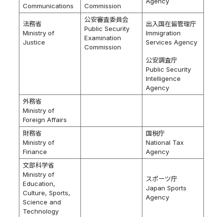
Agency
Communications
Commission
公安審査委員会
法務省
出入国在留管理庁
Public Security
Ministry of
Immigration
Examination
Justice
Services Agency
Commission
公安調査庁
Public Security
Intelligence
Agency
外務省
Ministry of
Foreign Affairs
財務省
国税庁
Ministry of
National Tax
Finance
Agency
文部科学省
Ministry of
スポーツ庁
Education,
Japan Sports
Culture, Sports,
Agency
Science and
Technology