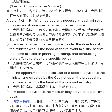
（大臣補佐官）
(Special Advisors to the Minister)
第十七条の二
各省に、特に必要がある場合においては、大臣補佐
官一人を置くことができる。
Article 17-2
(1)
When particularly necessary, each ministry
may establish one special advisor to the minister.
２
大臣補佐官は、その省の長である大臣の命を受け、特定の政策
に係るその省の長である大臣の行う企画及び立案並びに政務に関
し、その省の長である大臣を補佐する。
(2)
A special advisor to the minister, under the direction of
the minister who is the head of the relevant ministry, assists
the same minister in planning, drafting, and conducting
state affairs related to a specific policy.
３
大臣補佐官の任免は、その省の長である大臣の申出により、内
閣がこれを行う。
(3)
The appointment and dismissal of a special advisor to the
minister are effected by the Cabinet upon the proposal from
the minister who is the head of the relevant ministry.
４
大臣補佐官は、非常勤とすることができる。
(4)
A special advisor to the minister may serve on a part-time
basis.
５
国家公務員法
（昭和二十二年法律第百二十号）第九十六条第一
項、第九十八条第一項、第九十九条並びに第百条第一項及び第二
項の規定は、大臣補佐官の服務について準用する。