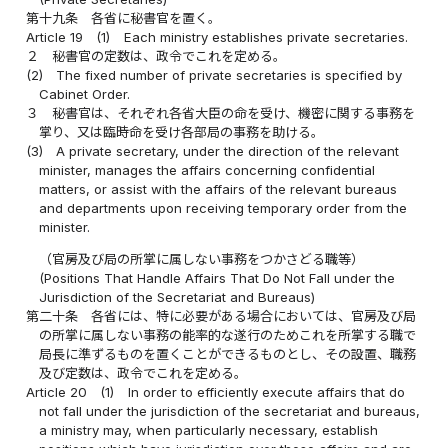
第十九条
各省に秘書官を置く。
Article 19
(1)
Each ministry establishes private secretaries.
２
秘書官の定数は、政令でこれを定める。
(2)
The fixed number of private secretaries is specified by
Cabinet Order.
３
秘書官は、それぞれ各省大臣の命を受け、機密に関する事務を
掌り、又は臨時命を受け各部局の事務を助ける。
(3)
A private secretary, under the direction of the relevant
minister, manages the affairs concerning confidential
matters, or assist with the affairs of the relevant bureaus
and departments upon receiving temporary order from the
minister.
（官房及び局の所掌に属しない事務をつかさどる職等）
(Positions That Handle Affairs That Do Not Fall under the
Jurisdiction of the Secretariat and Bureaus)
第二十条
各省には、特に必要がある場合においては、官房及び局
の所掌に属しない事務の能率的な遂行のためこれを所掌する職で
局長に準ずるものを置くことができるものとし、その設置、職務
及び定数は、政令でこれを定める。
Article 20
(1)
In order to efficiently execute affairs that do
not fall under the jurisdiction of the secretariat and bureaus,
a ministry may, when particularly necessary, establish