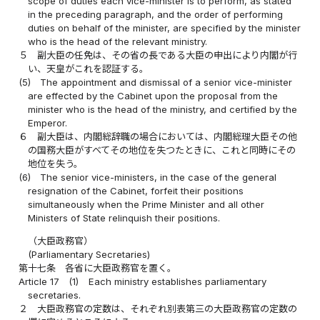
scope of duties each vice-minister is to perform, as stated
in the preceding paragraph, and the order of performing
duties on behalf of the minister, are specified by the minister
who is the head of the relevant ministry.
５
副大臣の任免は、その省の長である大臣の申出により内閣が行
い、天皇がこれを認証する。
(5)
The appointment and dismissal of a senior vice-minister
are effected by the Cabinet upon the proposal from the
minister who is the head of the ministry, and certified by the
Emperor.
６
副大臣は、内閣総辞職の場合においては、内閣総理大臣その他
の国務大臣がすべてその地位を失つたときに、これと同時にその
地位を失う。
(6)
The senior vice-ministers, in the case of the general
resignation of the Cabinet, forfeit their positions
simultaneously when the Prime Minister and all other
Ministers of State relinquish their positions.
（大臣政務官）
(Parliamentary Secretaries)
第十七条
各省に大臣政務官を置く。
Article 17
(1)
Each ministry establishes parliamentary
secretaries.
２
大臣政務官の定数は、それぞれ別表第三の大臣政務官の定数の