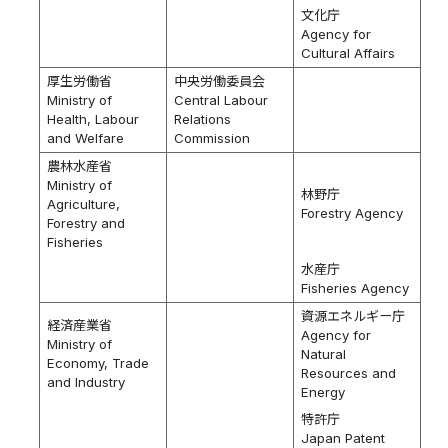
文化庁
Agency for
Cultural Affairs
厚生労働省
中央労働委員会
Ministry of
Central Labour
Health, Labour
Relations
and Welfare
Commission
農林水産省
Ministry of
林野庁
Agriculture,
Forestry Agency
Forestry and
Fisheries
水産庁
Fisheries Agency
資源エネルギー庁
経済産業省
Agency for
Ministry of
Natural
Economy, Trade
Resources and
and Industry
Energy
特許庁
Japan Patent