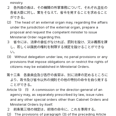
ministry.
２
各外局の長は、その機関の所掌事務について、それぞれ主任の
各省大臣に対し、案をそなえて、省令を発することを求めること
ができる。
(2)
The head of an external organ may, regarding the affairs
under the jurisdiction of the external organ, prepare a
proposal and request the competent minister to issue
Ministerial Order regarding this.
３
省令には、法律の委任がなければ、罰則を設け、又は義務を課
し、若しくは国民の権利を制限する規定を設けることができな
い。
(3)
Without delegation under law, no penal provisions or any
provisions that impose obligations on or restrict the rights of
citizens may be established in Ministerial Orders.
第十三条
各委員会及び各庁の長官は、別に法律の定めるところに
より、政令及び省令以外の規則その他の特別の命令を自ら発する
ことができる。
Article 13
(1)
A commission or the director-general of an
agency may, as separately prescribed by law, issue rules
and any other special orders other than Cabinet Orders and
Ministerial Orders by itself.
２
前条第三項の規定は、前項の命令に、これを準用する。
(2)
The provisions of paragraph (3) of the preceding Article