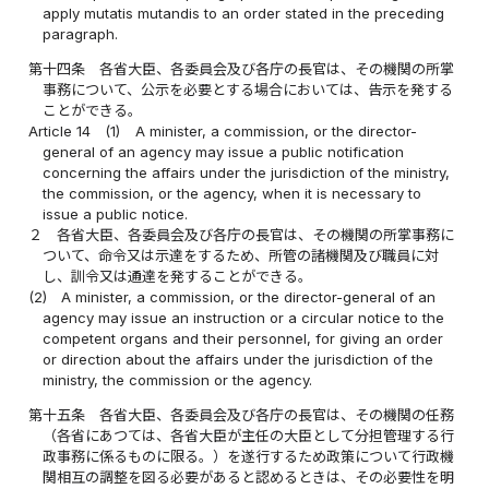
apply mutatis mutandis to an order stated in the preceding
paragraph.
第十四条
各省大臣、各委員会及び各庁の長官は、その機関の所掌
事務について、公示を必要とする場合においては、告示を発する
ことができる。
Article 14
(1)
A minister, a commission, or the director-
general of an agency may issue a public notification
concerning the affairs under the jurisdiction of the ministry,
the commission, or the agency, when it is necessary to
issue a public notice.
２
各省大臣、各委員会及び各庁の長官は、その機関の所掌事務に
ついて、命令又は示達をするため、所管の諸機関及び職員に対
し、訓令又は通達を発することができる。
(2)
A minister, a commission, or the director-general of an
agency may issue an instruction or a circular notice to the
competent organs and their personnel, for giving an order
or direction about the affairs under the jurisdiction of the
ministry, the commission or the agency.
第十五条
各省大臣、各委員会及び各庁の長官は、その機関の任務
（各省にあつては、各省大臣が主任の大臣として分担管理する行
政事務に係るものに限る。）を遂行するため政策について行政機
関相互の調整を図る必要があると認めるときは、その必要性を明