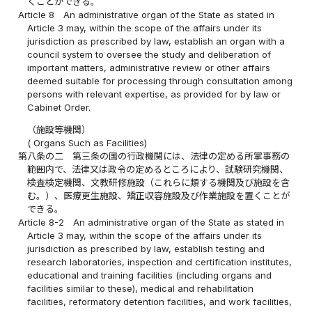
くことができる。
Article 8
An administrative organ of the State as stated in
Article 3 may, within the scope of the affairs under its
jurisdiction as prescribed by law, establish an organ with a
council system to oversee the study and deliberation of
important matters, administrative review or other affairs
deemed suitable for processing through consultation among
persons with relevant expertise, as provided for by law or
Cabinet Order.
（施設等機関）
( Organs Such as Facilities)
第八条の二
第三条の国の行政機関には、法律の定める所掌事務の
範囲内で、法律又は政令の定めるところにより、試験研究機関、
検査検定機関、文教研修施設（これらに類する機関及び施設を含
む。）、医療更生施設、矯正収容施設及び作業施設を置くことが
できる。
Article 8-2
An administrative organ of the State as stated in
Article 3 may, within the scope of the affairs under its
jurisdiction as prescribed by law, establish testing and
research laboratories, inspection and certification institutes,
educational and training facilities (including organs and
facilities similar to these), medical and rehabilitation
facilities, reformatory detention facilities, and work facilities,