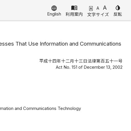
menu_book
A
invert_colors
language
A
A
English
利用案内
反転
文字サイズ
esses That Use Information and Communications
平成十四年十二月十三日法律第百五十一号
Act No. 151 of December 13, 2002
ormation and Communications Technology