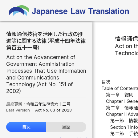
情報通信技術を活用した行政の推
情報通
進等に関する法律（平成十四年法律
Act on t
第百五十一号）
Technol
Act on the Advancement of
Government Administration
Processes That Use Information
and Communications
目次
Technology（Act No. 151 of
Table of Content
2002）
第一章 総則 
Chapter I Genera
最終更新：
令和五年法律第六十三号
第二章 情報
Last Version：
Act No. 63 of 2023
Chapter II Adv
第一節 情報
Section 1 In
目次
履歴
第二節 手続