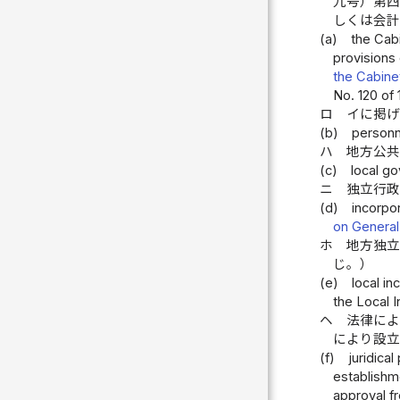
九号）第
しくは会
(a)
the Cabi
provisions 
the Cabine
No. 120 of 
ロ
イに掲げ
(b)
personne
ハ
地方公
(c)
local g
ニ
独立行
(d)
incorpo
on General
ホ
地方独
じ。）
(e)
local in
the Local I
ヘ
法律によ
により設立
(f)
juridica
establishm
approval fr