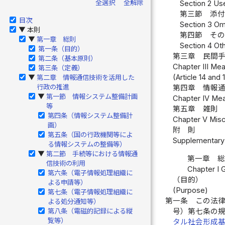
全選択
全解除
Section 2 Us
第三節 添付
目次
Section 3 Om
本則
▶
第四節 その
第一章 総則
▶
Section 4 Oth
第一条（目的）
第三章 民間手
第二条（基本原則）
Chapter III Me
第三条（定義）
(Article 14 and 
第二章 情報通信技術を活用した
▶
行政の推進
第四章 情報通
第一節 情報システム整備計画
▶
Chapter IV Mea
等
第五章 雑則 
第四条（情報システム整備計
Chapter V Misce
画）
附 則
第五条（国の行政機関等によ
Supplementary 
る情報システムの整備等）
第二節 手続等における情報通
▶
第一章 
信技術の利用
Chapter I 
第六条（電子情報処理組織に
（目的）
よる申請等）
(Purpose)
第七条（電子情報処理組織に
第一条
この法
よる処分通知等）
号）第七条の
第八条（電磁的記録による縦
覧等）
タル社会形成