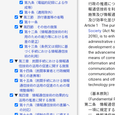
第九条（電磁的記録による作
行政の推進に
成等）
報通信技術を
第十条（適用除外）
施策及び情報
第三節 添付書面等の省略
▶
及び効率化並
第十一条
Article 1
The pur
第四節 その他の施策
▶
Society
(Act No
第十二条（情報通信技術の利
2016), is to en
用のための能力等における格
administrative 
差の是正）
第十三条（条例又は規則に基
development of 
づく手続における情報通信技
the advancemen
術の利用）
means of correc
第三章 民間手続における情報通
▶
information an
信技術の活用の促進に関する施策
communications
第十四条（民間事業者と行政機関
communications 
等との連携等）
citizens and o
第十五条（民間手続における情報
technology pres
通信技術の活用の促進のための環
境整備等）
（基本原則）
第四章 情報通信技術の効果的な
▶
(Fundamental P
活用の推進に関する施策
第二条
情報通
第十六条（情報通信技術の進展へ
一項に規定す
の対応）
第十七条（規制の見直しに資する