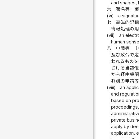
and shapes, 
六
署名等 
(vi)
a signatu
七
電磁的記
情報処理の
(vii)
an electr
human senses
八
申請等 
及び政令で
われるもの
おける当該
から経由機
れ別の申請
(viii)
an applic
and regulatio
based on prov
proceedings, 
administrativ
private busin
apply by deem
application, 