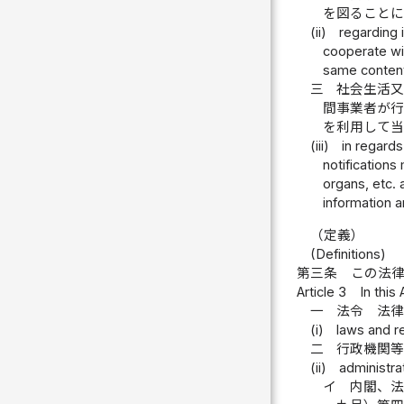
を図ること
(ii)
regarding 
cooperate wit
same content
三
社会生活
間事業者が
を利用して
(iii)
in regards
notifications
organs, etc. 
information 
（定義）
(Definitions)
第三条
この法
Article 3
In this
一
法令 法
(i)
laws and r
二
行政機関
(ii)
administra
イ
内閣、