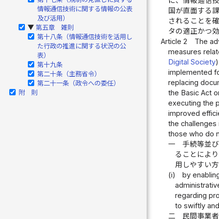
に、情報通信
情報通信技術に関する情報の公表
国が直面する
及び活用）
されることを
第五章 雑則
▶
タの適正かつ
第十八条（情報通信技術を活用し
Article 2
The adv
た行政の推進に関する状況の公
measures relate
表）
Digital Society
)
第十九条
implemented for
第二十条（主務省令）
replacing docum
第二十一条（政令への委任）
附 則
the Basic Act o
executing the p
improved effici
the challenges 
those who do n
一
手続等並
ることによ
用しやすい
(i)
by enablin
administrativ
regarding pr
to swiftly an
二
民間事業