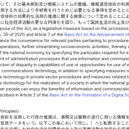
ついて、その基本原則及び情報システムの整備、情報通信技術の利
利用する方法により手続等を行うために必要となる事項を定めると
通信技術の効果的な活用の推進に関する施策について定めることに
びに社会経済活動の更なる円滑化を図り、もって国民生活の向上及
pose of this Act, as a legislative measure based on the provisions 
. 35 of 2021) and Article 7 of the
Basic Act on the Advancement of 
hance the convenience for relevant parties pertaining to procedures
operations, further streamlining socioeconomic activities, thereby 
the national economy by specifying the particulars required for es
t of administration processes that use information and communic
tion of disparity in capabilities of use or opportunities for use 
d communications technology, in addition to specifying measures r
 technology in private sector procedures and measures related to
technology for the realization of a society in which the national
ther people can enjoy the benefits of information and communica
cribed in Article 2 of the
Basic Act on the Formation of a Digital S
rinciples)
信技術を活用した行政の推進は、事務又は業務の遂行に用いる情報
る官民データをいう。以下この条において同じ。）へと転換するこ