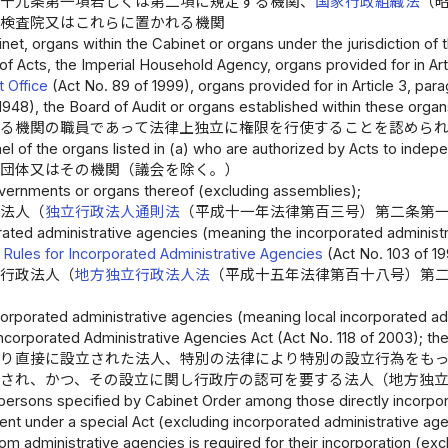
四十九条第一項若しくは第二項に規定する機関、
国家行政組織法
（
計検査院又はこれらに置かれる機関
net, organs within the Cabinet or organs under the jurisdiction of
of Acts, the Imperial Household Agency, organs provided for in Arti
t Office
(Act No. 89 of 1999), organs provided for in Article 3, par
1948), the Board of Audit or organs established within these organ
る機関の職員であって法律上独立に権限を行使することを認めら
l of the organs listed in (a) who are authorized by Acts to indepe
共団体又はその機関（議会を除く。）
overnments or organs thereof (excluding assemblies);
政法人（
独立行政法人通則法
（平成十一年法律第百三号）第二条第
rated administrative agencies (meaning the incorporated administra
 Rules for Incorporated Administrative Agencies
(Act No. 103 of 19
立行政法人（
地方独立行政法人法
（平成十五年法律第百十八号）第
corporated administrative agencies (meaning local incorporated adm
ncorporated Administrative Agencies Act (Act No. 118 of 2003); the
り直接に設立された法人、特別の法律により特別の設立行為をも
され、かつ、その設立に関し行政庁の認可を要する法人（地方独
l persons specified by Cabinet Order among those directly incorpor
ent under a special Act (excluding incorporated administrative ag
om administrative agencies is required for their incorporation (exc