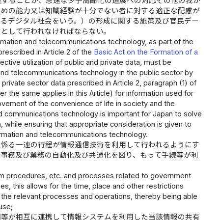
進することが、急速な少子高齢化の進展への対応その他の我が
ための能力又は知識経験が十分でない者に対する適正な配慮が
するデジタル社会をいう。）の形成に関する施策及び官民デー
旨として行われなければならない。
mation and telecommunications technology, as part of the
prescribed in Article 2 of the
Basic Act on the Formation of a
ctive utilization of public and private data, must be
n and telecommunications technology in the public sector by
rivate sector data prescribed in Article 2, paragraph (1) of
r the same applies in this Article) for information used for
ovement of the convenience of life in society and the
 and communications technology is important for Japan to solve
n, while ensuring that appropriate consideration is given to
formation and telecommunications technology.
に係る一連の行程が情報通信技術を利用して行われるようにす
該事務及び業務の自動化及び共通化を図り、もって手続等が利
rm procedures, etc. and processes related to government
, this allows for the time, place and other restrictions
 the relevant processes and operations, thereby being able
use;
関等が相互に連携して情報システムを利用した当該情報の共有