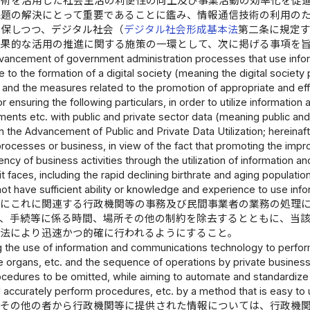
技術を活用した社会生活の利便性の向上及び事業活動の効率化を促
課題の解決にとって重要であることに鑑み、情報通信技術の利用の
確保しつつ、デジタル社会（
デジタル社会形成基本法
第二条に規定
効果的な活用の推進に関する施策の一環として、次に掲げる事項を
ancement of government administration processes that use infor
 to the formation of a digital society (meaning the digital society 
 and the measures related to the promotion of appropriate and effe
 ensuring the following particulars, in order to utilize informatio
ents etc. with public and private sector data (meaning public and p
n the Advancement of Public and Private Data Utilization; hereinafte
rocesses or business, in view of the fact that promoting the impr
ency of business activities through the utilization of information
it faces, including the rapid declining birthrate and aging populatio
ot have sufficient ability or knowledge and experience to use in
びにこれに関連する行政機関等の事務及び民間事業者の業務の処理
り、手続等に係る時間、場所その他の制約を除去するとともに、当
方法により迅速かつ的確に行われるようにすること。
g the use of information and communications technology to perfo
e organs, etc. and the sequence of operations by private businesses
ocedures to be omitted, while aiming to automate and standardize
d accurately perform procedures, etc. by a method that is easy to 
者その他の者から行政機関等に提供された情報については、行政機