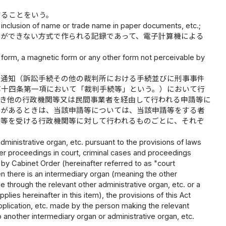
することをいう。
er inclusion of name or trade name in paper documents, etc.;
とができない方式で作られる記録であって、電子計算機による
c form, a magnetic form or any other form not perceivable by
る通知（訴訟手続その他の裁判所における手続並びに刑事事件
第十四条第一項において「裁判手続等」という。）において行
づき他の行政機関等又は民間事業者を経由して行われる申請等に
）があるときは、当該申請等については、当該申請等をする者
請等を受ける行政機関等に対して行われるものごとに、それぞ
 administrative organ, etc. pursuant to the provisions of laws
ther proceedings in court, criminal cases and proceedings
 by Cabinet Order (hereinafter referred to as "court
when there is an intermediary organ (meaning the other
e through the relevant other administrative organ, etc. or a
lies hereinafter in this item), the provisions of this Act
application, etc. made by the person making the relevant
o another intermediary organ or administrative organ, etc.