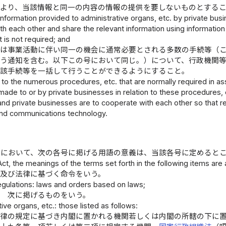
により、当該情報と同一の内容の情報の提供を要しないものとする
information provided to administrative organs, etc. by private busi
h each other and share the relevant information using information
 is not required; and
又は事業活動に伴い同一の機会に通常必要とされる多数の手続等（
行う通知を含む。以下この号において同じ。）について、行政機関
当該手続等を一括して行うことができるようにすること。
 to the numerous procedures, etc. that are normally required in asso
 made to or by private businesses in relation to these procedures, e
and private businesses are to cooperate with each other so that r
and communications technology.
律において、次の各号に掲げる用語の意義は、当該各号に定めると
 Act, the meanings of the terms set forth in the following items are
律及び法律に基づく命令をいう。
egulations: laws and orders based on laws;
等 次に掲げるものをいう。
tive organs, etc.: those listed as follows:
法律の規定に基づき内閣に置かれる機関若しくは内閣の所轄の下に