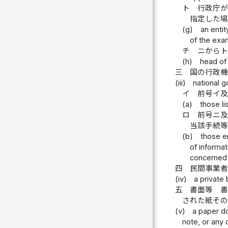
ト
行政庁
指定した
(g)
an entit
of the exam
チ
ニから
(h)
head of 
三
国の行政
(iii)
national g
イ
前号イ
(a)
those li
ロ
前号ニ
当該手続
(b)
those en
of informa
concerned w
四
民間事業
(iv)
a private
五
書面等 
された紙そ
(v)
a paper do
note, or any 