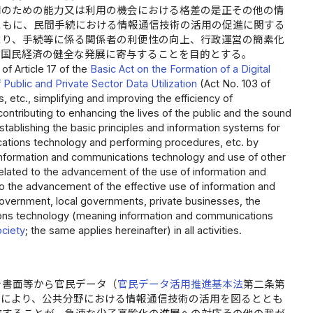
用のための能力又は利用の機会における格差の是正その他の情
ともに、民間手続における情報通信技術の活用の促進に関する
より、手続等に係る関係者の利便性の向上、行政運営の簡素化
び国民経済の健全な発展に寄与することを目的とする。
of Article 17 of the
Basic Act on the Formation of a Digital
Public and Private Sector Data Utilization
(Act No. 103 of
, etc., simplifying and improving the efficiency of
contributing to enhancing the lives of the public and the sound
tablishing the basic principles and information systems for
ations technology and performing procedures, etc. by
of information and communications technology and use of other
elated to the advancement of the use of information and
 the advancement of the effective use of information and
 government, local governments, private businesses, the
tions technology (meaning information and communications
ociety
; the same applies hereinafter) in all activities.
を書面等から官民データ（
官民データ活用推進基本法
第二条第
とにより、公共分野における情報通信技術の活用を図るととも