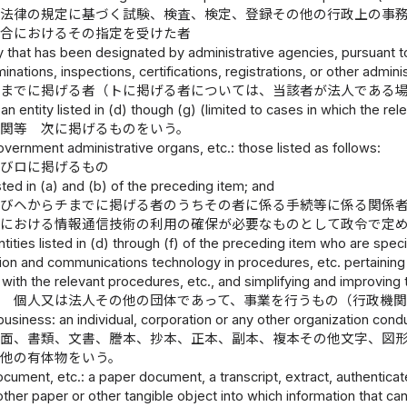
が法律の規定に基づく試験、検査、検定、登録その他の行政上の事
場合におけるその指定を受けた者
y that has been designated by administrative agencies, pursuant to
inations, inspections, certifications, registrations, or other admin
トまでに掲げる者（トに掲げる者については、当該者が法人である
an entity listed in (d) though (g) (limited to cases in which the rel
機関等 次に掲げるものをいう。
overnment administrative organs, etc.: those listed as follows:
及びロに掲げるもの
sted in (a) and (b) of the preceding item; and
及びヘからチまでに掲げる者のうちその者に係る手続等に係る関係
等における情報通信技術の利用の確保が必要なものとして政令で定
tities listed in (d) through (f) of the preceding item who are spe
tion and communications technology in procedures, etc. pertainin
ith the relevant procedures, etc., and simplifying and improving t
者 個人又は法人その他の団体であって、事業を行うもの（行政機
 business: an individual, corporation or any other organization con
書面、書類、文書、謄本、抄本、正本、副本、複本その他文字、図
の他の有体物をいう。
cument, etc.: a paper document, a transcript, extract, authenticate
other paper or other tangible object into which information that 