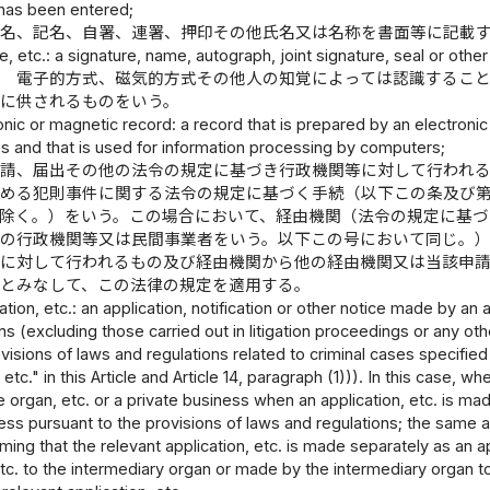
has been entered;
署名、記名、自署、連署、押印その他氏名又は名称を書面等に記載
re, etc.: a signature, name, autograph, joint signature, seal or oth
録 電子的方式、磁気的方式その他人の知覚によっては認識するこ
用に供されるものをいう。
onic or magnetic record: a record that is prepared by an electroni
 and that is used for information processing by computers;
申請、届出その他の法令の規定に基づき行政機関等に対して行われ
定める犯則事件に関する法令の規定に基づく手続（以下この条及び
を除く。）をいう。この場合において、経由機関（法令の規定に基
他の行政機関等又は民間事業者をいう。以下この号において同じ。
関に対して行われるもの及び経由機関から他の経由機関又は当該申
等とみなして、この法律の規定を適用する。
ation, etc.: an application, notification or other notice made by an
ns (excluding those carried out in litigation proceedings or any o
isions of laws and regulations related to criminal cases specified
etc." in this Article and Article 14, paragraph (1))). In this case, 
e organ, etc. or a private business when an application, etc. is mad
ess pursuant to the provisions of laws and regulations; the same app
ing that the relevant application, etc. is made separately as an 
etc. to the intermediary organ or made by the intermediary organ t