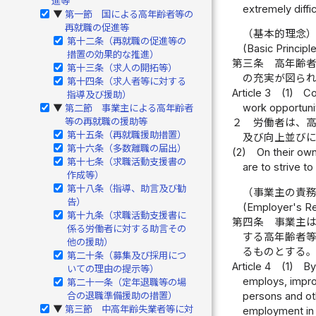
進等
extremely diff
第一節 国による高年齢者等の
▶
再就職の促進等
（基本的理念
第十二条（再就職の促進等の
(Basic Principl
措置の効果的な推進）
第三条
高年齢
第十三条（求人の開拓等）
の充実が図ら
第十四条（求人者等に対する
Article 3
(1)
Co
指導及び援助）
work opportunit
第二節 事業主による高年齢者
▶
等の再就職の援助等
２
労働者は、
第十五条（再就職援助措置）
及び向上並び
第十六条（多数離職の届出）
(2)
On their own
第十七条（求職活動支援書の
are to strive t
作成等）
第十八条（指導、助言及び勧
（事業主の責
告）
(Employer's Re
第十九条（求職活動支援書に
第四条
事業主
係る労働者に対する助言その
する高年齢者
他の援助）
るものとする
第二十条（募集及び採用につ
Article 4
(1)
By
いての理由の提示等）
employs, improv
第二十一条（定年退職等の場
persons and oth
合の退職準備援助の措置）
第三節 中高年齢失業者等に対
▶
employment in a