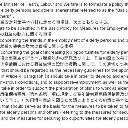
e Minister of Health, Labour and Welfare is to formulate a policy th
lderly persons and others. (hereinafter referred to as the "Basic
hers").
職業安定対策基本方針に定める事項は、次のとおりとする。
ars to be specified in the Basic Policy for Measures for Employmen
等の就業の動向に関する事項
s concerning the trends in the employment of elderly persons and o
の就業の機会の増大の目標に関する事項
s concerning the goal of increasing job opportunities for elderly pe
一項の事業主が行うべき職業能力の開発及び向上、作業施設の改善
べき高齢期における職業生活の設計の援助に関して、その適切かつ
s that should be regarded as the necessary guidelines for the app
in Article 4, paragraph (1) should take in order to develop and enha
r various conditions, and to support re-employment, as well as t
d take in order to support the preparation of plans to work as elde
雇用確保措置等（第九条第一項に規定する高年齢者雇用確保措置及
おいて同じ。）の円滑な実施を図るため講じようとする施策の基本
rs that should serve as the basis for the measures to be taken to 
r elderly persons and others (referring to the measures for secur
 and the measures for securing job opportunities for elderly perso