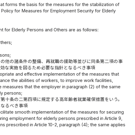
at forms the basis for the measures for the stabilization of
 Policy for Measures for Employment Security for Elderly
t for Elderly Persons and Others are as follows:
thers;
rsons;
その他の諸条件の整備、再就職の援助等並びに同条第二項の事
有効な実施を図るため必要な指針となるべき事項
ropriate and effective implementation of the measures that
nce the abilities of workers, to improve work facilities,
he measures that the employer in paragraph (2) of the same
rly persons;
び第十条の二第四項に規定する高年齢者就業確保措置をいう。
となるべき事項
facilitate smooth implementation of the measures for securing
ing employment for elderly persons prescribed in Article 9,
ns prescribed in Article 10-2, paragraph (4); the same applies