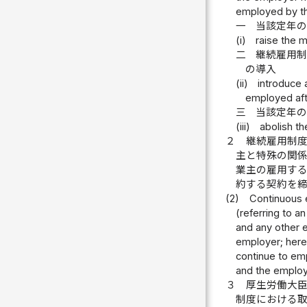
employed by th
一
当該定年
(i)
raise the 
二
継続雇用
の導入
(ii)
introduce 
employed afte
三
当該定年
(iii)
abolish t
２
継続雇用制
主と特殊の関
業主の雇用す
約する契約を
(2)
Continuous 
(referring to a
and any other e
employer; herei
continue to em
and the employ
３
厚生労働大
制度における