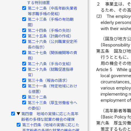
する特別措置
２
事業主は、
第二十二条（中高年齢失業者
るため、その
等求職手帳の発給）
(2)
The employe
第二十三条（手帳の有効期
elderly persons
間）
with their wishe
第二十四条（手帳の失効）
第二十五条（計画の作成）
（国及び地方
第二十六条（公共職業安定所
(Responsibilit
長の指示）
第五条
国及び
第二十七条（関係機関等の責
行うとともに
務）
用の機会その
第二十八条（手当の支給）
第二十九条（就職促進指導
Article 5
While g
官）
local governmen
第三十条（報告の請求）
circumstances,
第三十一条（特定地域におけ
various employm
る措置）
implementing m
第三十二条
employment of 
第三十三条（厚生労働省令へ
の委任）
（高年齢者等
第四章 地域の実情に応じた高年
▶
(Basic Policy 
齢者の多様な就業の機会の確保
第六条
厚生労
第三十四条（地域の実情に応じた
策定するもの
高年齢者の多様な就業の機会の確