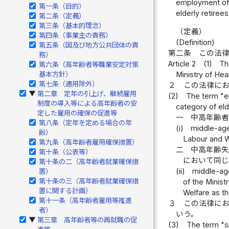
employment of 
第一条（目的）
elderly retirees
第二条（定義）
第三条（基本的理念）
（定義）
第四条（事業主の責務）
(Definition)
第五条（国及び地方公共団体の責
第二条
この法
務）
Article 2
(1)
Th
第六条（高年齢者等職業安定対策
Ministry of Hea
基本方針）
第七条（適用除外）
２
この法律に
第二章 定年の引上げ、継続雇用
▶
(2)
The term "el
制度の導入等による高年齢者の安
category of eld
定した雇用の確保の促進等
一
中高年齢
第八条（定年を定める場合の年
(i)
middle-age
齢）
Labour and W
第九条（高年齢者雇用確保措置）
二
中高年齢
第十条（公表等）
において同
第十条の二（高年齢者就業確保措
(ii)
middle-ag
置）
第十条の三（高年齢者就業確保措
of the Minist
置に関する計画）
Welfare as th
第十一条（高年齢者雇用等推進
３
この法律に
者）
いう。
第三章 高年齢者等の再就職の促
▶
(3)
The term "sp