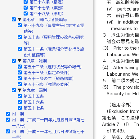
第四十六条（指定）
五
高年齢者
第四十七条（業務）
(v)
particular
第四十八条（準用）
六
前各号に
第七章 国による援助等
▶
(vi)
in additio
第四十九条（事業主等に対する援
measures to 
助等）
３
厚生労働大
第五十条（雇用管理の改善の研究
議会の意見を
等）
(3)
Prior to the
第五十一条（職業紹介等を行う施
Labour and Welf
設の整備等）
第八章 雑則
４
厚生労働大
▶
第五十二条（雇用状況等の報告）
(4)
After having
第五十三条（指定の条件）
Labour and Welf
第五十三条の二（経過措置）
５
前二項の規
第五十四条（権限の委任）
(5)
The provisi
第九章 罰則
▶
Security for El
第五十五条
第五十六条
（適用除外）
第五十七条
(Exclusion from
附 則
第七条
この法
附 則（平成二十四年九月五日法律第七
Article 7
(1)
Th
十八号）
of 1948).
附 則（平成三十年七月六日法律第七十
２
前条、次章
一号）