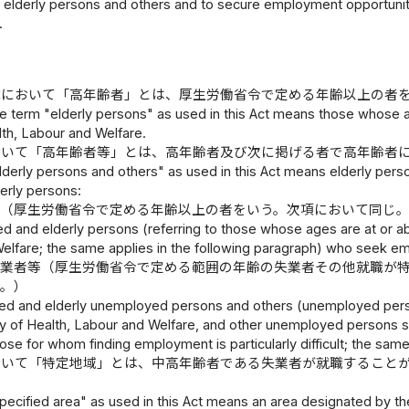
elderly persons and others and to secure employment opportuniti
.
律において「高年齢者」とは、厚生労働省令で定める年齢以上の者
e term "elderly persons" as used in this Act means those whose a
lth, Labour and Welfare.
おいて「高年齢者等」とは、高年齢者及び次に掲げる者で高年齢者
derly persons and others" as used in this Act means elderly perso
erly persons:
者（厚生労働省令で定める年齢以上の者をいう。次項において同じ
d and elderly persons (referring to those whose ages are at or ab
elfare; the same applies in the following paragraph) who seek emp
失業者等（厚生労働省令で定める範囲の年齢の失業者その他就職が
じ。）
ed and elderly unemployed persons and others (unemployed perso
ry of Health, Labour and Welfare, and other unemployed persons sp
ose for whom finding employment is particularly difficult; the same 
おいて「特定地域」とは、中高年齢者である失業者が就職すること
ecified area" as used in this Act means an area designated by the