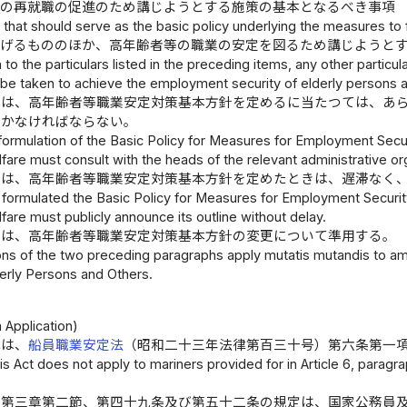
等の再就職の促進のため講じようとする施策の基本となるべき事項
s that should serve as the basic policy underlying the measures to
掲げるもののほか、高年齢者等の職業の安定を図るため講じようと
n to the particulars listed in the preceding items, any other particu
be taken to achieve the employment security of elderly persons a
臣は、高年齢者等職業安定対策基本方針を定めるに当たつては、あ
聴かなければならない。
 formulation of the Basic Policy for Measures for Employment Secur
are must consult with the heads of the relevant administrative org
臣は、高年齢者等職業安定対策基本方針を定めたときは、遅滞なく
 formulated the Basic Policy for Measures for Employment Security
are must publicly announce its outline without delay.
定は、高年齢者等職業安定対策基本方針の変更について準用する。
ons of the two preceding paragraphs apply mutatis mutandis to a
derly Persons and Others.
 Application)
律は、
船員職業安定法
（昭和二十三年法律第百三十号）第六条第一
is Act does not apply to mariners provided for in Article 6, paragra
、第三章第二節、第四十九条及び第五十二条の規定は、国家公務員