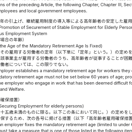
ns of the preceding Article, the following Chapter, Chapter III, Sec
ployees and local government employees.
年の引上げ、継続雇用制度の導入等による高年齢者の安定した雇
 Promotion of Securement of Stable Employment for Elderly Perso
ous Employment System
る場合の年齢）
he Age of the Mandatory Retirement Age Is Fixed)
がその雇用する労働者の定年（以下単に「定年」という。）の定め
当該事業主が雇用する労働者のうち、高年齢者が従事することが困
労働者については、この限りでない。
mployer establishes a mandatory retirement age for workers they 
datory retirement age must not be set below 60 years of age; pro
e employer who engage in work that has been deemed difficult for
 and Welfare.
用確保措置）
Securing Employment for elderly persons)
六十五歳未満のものに限る。以下この条において同じ。）の定めを
確保するため、次の各号に掲げる措置（以下「高年齢者雇用確保措
 an employer fixes the mandatory retirement age (limited to under 65
st take a measure that is one of those listed in the following it