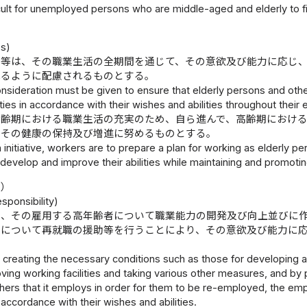
icult for unemployed persons who are middle-aged and elderly to 
）
es)
者等は、その職業生活の全期間を通じて、その意欲及び能力に応じ
れるように配慮されるものとする。
nsideration must be given to ensure that elderly persons and oth
ies in accordance with their wishes and abilities throughout their en
高齢期における職業生活の充実のため、自ら進んで、高齢期におけ
にその健康の保持及び増進に努めるものとする。
 initiative, workers are to prepare a plan for working as elderly per
o develop and improve their abilities while maintaining and promotin
務）
sponsibility)
は、その雇用する高年齢者について職業能力の開発及び向上並びに
等について再就職の援助等を行うことにより、その意欲及び能力に
。
 creating the necessary conditions such as those for developing and
ing working facilities and taking various other measures, and by p
ers that it employs in order for them to be re-employed, the emplo
ccordance with their wishes and abilities.