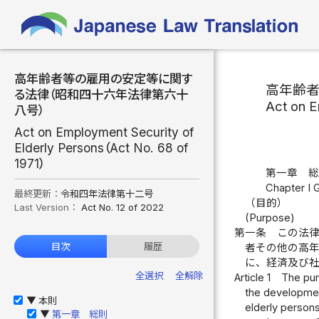
高年齢者等の雇用の安定等に関す
高年齢
る法律（昭和四十六年法律第六十
Act on E
八号）
Act on Employment Security of
Elderly Persons（Act No. 68 of
1971）
第一章 
Chapter I 
最終更新：
令和四年法律第十二号
（目的）
Last Version：
Act No. 12 of 2022
(Purpose)
第一条
この法
目次
履歴
者その他の高
に、経済及び
全選択
全解除
Article 1
The pur
the developmen
本則
▶
elderly persons
第一章 総則
▶