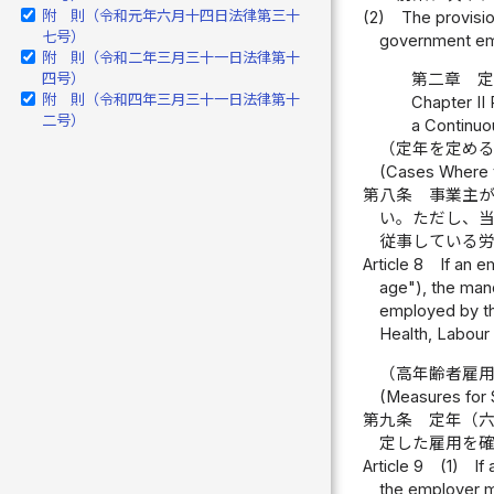
附 則（令和元年六月十四日法律第三十
(2)
The provisio
七号）
government em
附 則（令和二年三月三十一日法律第十
四号）
第二章 定
附 則（令和四年三月三十一日法律第十
Chapter II
二号）
a Continu
（定年を定め
(Cases Where t
第八条
事業主
い。ただし、
従事している
Article 8
If an e
age"), the man
employed by th
Health, Labour
（高年齢者雇
(Measures for 
第九条
定年（
定した雇用を
Article 9
(1)
If
the employer mu