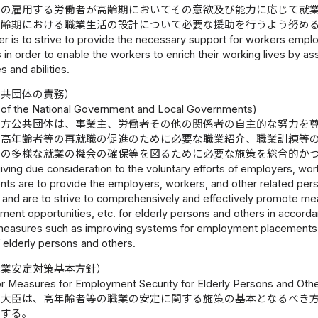
その雇用する労働者が高齢期においてその意欲及び能力に応じて就
高齢期における職業生活の設計について必要な援助を行うよう努め
r is to strive to provide the necessary support for workers empl
 in order to enable the workers to enrich their working lives by as
s and abilities.
公共団体の責務）
y of the National Government and Local Governments)
地方公共団体は、事業主、労働者その他の関係者の自主的な努力を
、高年齢者等の再就職の促進のために必要な職業紹介、職業訓練等
他の多様な就業の機会の確保等を図るために必要な施策を総合的か
iving due consideration to the voluntary efforts of employers, wo
ts are to provide the employers, workers, and other related pers
 and are to strive to comprehensively and effectively promote me
ent opportunities, etc. for elderly persons and others in accordan
easures such as improving systems for employment placements and 
elderly persons and others.
職業安定対策基本方針）
for Measures for Employment Security for Elderly Persons and Oth
働大臣は、高年齢者等の職業の安定に関する施策の基本となるべき
とする。