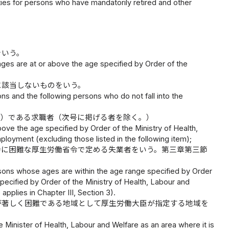
es for persons who have mandatorily retired and other
をいう。
ges are at or above the age specified by Order of the
に該当しないものをいう。
ns and the following persons who do not fall into the
。）である求職者（次号に掲げる者を除く。）
ove the age specified by Order of the Ministry of Health,
loyment (excluding those listed in the following item);
特に困難な厚生労働省令で定める失業者をいう。第三章第三節
ns whose ages are within the age range specified by Order
ecified by Order of the Ministry of Health, Labour and
applies in Chapter III, Section 3).
が著しく困難である地域として厚生労働大臣が指定する地域を
 Minister of Health, Labour and Welfare as an area where it is