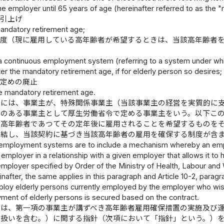
e employer until 65 years of age (hereinafter referred to as the 
の引上げ
mandatory retirement age;
制度（現に雇用している高年齢者が希望するときは、当該高年齢者
a continuous employment system (referring to a system under whi
r the mandatory retirement age, if for elderly person so desires;
の定めの廃止
he mandatory retirement age.
度には、事業主が、特殊関係事業主（当該事業主の経営を実質的に
係のある事業主として厚生労働省令で定める事業主をいう。以下こ
る高年齢者であつてその定年後に雇用されることを希望するものを
締結し、当該契約に基づき当該高年齢者の雇用を確保する制度が含
employment systems are to include a mechanism whereby an emplo
n employer in a relationship with a given employer that allows it to
mployer specified by Order of the Ministry of Health, Labour and W
nafter, the same applies in this paragraph and Article 10-2, paragra
ploy elderly persons currently employed by the employer who wis
ment of elderly persons is secured based on the contract.
臣は、第一項の事業主が講ずべき高年齢者雇用確保措置の実施及び
取扱いを含む。）に関する指針（次項において「指針」という。）