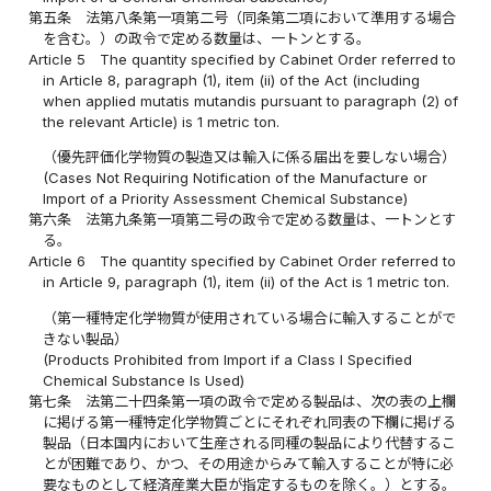
第五条
法第八条第一項第二号（同条第二項において準用する場合
を含む。）の政令で定める数量は、一トンとする。
Article 5
The quantity specified by Cabinet Order referred to
in Article 8, paragraph (1), item (ii) of the Act (including
when applied mutatis mutandis pursuant to paragraph (2) of
the relevant Article) is 1 metric ton.
（優先評価化学物質の製造又は輸入に係る届出を要しない場合）
(Cases Not Requiring Notification of the Manufacture or
Import of a Priority Assessment Chemical Substance)
第六条
法第九条第一項第二号の政令で定める数量は、一トンとす
る。
Article 6
The quantity specified by Cabinet Order referred to
in Article 9, paragraph (1), item (ii) of the Act is 1 metric ton.
（第一種特定化学物質が使用されている場合に輸入することがで
きない製品）
(Products Prohibited from Import if a Class I Specified
Chemical Substance Is Used)
第七条
法第二十四条第一項の政令で定める製品は、次の表の上欄
に掲げる第一種特定化学物質ごとにそれぞれ同表の下欄に掲げる
製品（日本国内において生産される同種の製品により代替するこ
とが困難であり、かつ、その用途からみて輸入することが特に必
要なものとして経済産業大臣が指定するものを除く。）とする。