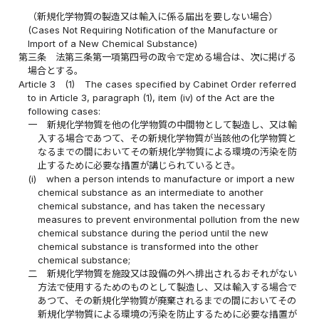
（新規化学物質の製造又は輸入に係る届出を要しない場合）
(Cases Not Requiring Notification of the Manufacture or
Import of a New Chemical Substance)
第三条
法第三条第一項第四号の政令で定める場合は、次に掲げる
場合とする。
Article 3
(1)
The cases specified by Cabinet Order referred
to in Article 3, paragraph (1), item (iv) of the Act are the
following cases:
一
新規化学物質を他の化学物質の中間物として製造し、又は輸
入する場合であつて、その新規化学物質が当該他の化学物質と
なるまでの間においてその新規化学物質による環境の汚染を防
止するために必要な措置が講じられているとき。
(i)
when a person intends to manufacture or import a new
chemical substance as an intermediate to another
chemical substance, and has taken the necessary
measures to prevent environmental pollution from the new
chemical substance during the period until the new
chemical substance is transformed into the other
chemical substance;
二
新規化学物質を施設又は設備の外へ排出されるおそれがない
方法で使用するためのものとして製造し、又は輸入する場合で
あつて、その新規化学物質が廃棄されるまでの間においてその
新規化学物質による環境の汚染を防止するために必要な措置が