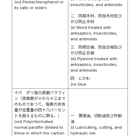
(xv) Pentachlorophenol or
insecticides, and antimolds
its salts or esters
二 防腐木材、防虫木材及び
かび防止木材
(ii) Wood treated with
antiseptics, insecticides,
and antimolds
三 防腐合板、防虫合板及び
かび防止合板
(iii) Plywood treated with
antiseptics, insecticides,
and antimolds
四 にかわ
(iv) Glue
十六 ポリ塩化直鎖パラフィ
ン（炭素数が十から十三まで
のものであつて、塩素の含有
量が全重量の四十八パーセン
トを超えるものに限る。）
一 潤滑油、切削油及び作動
(xvi) Polychlorinated
油
normal paraffin (limited to
(i) Lubricating, cutting, and
those in which the carbon
hydraulic oils