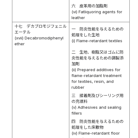
六 皮革用の加脂剤
(vi) Fatliquoring agents for
leather
十七 デカブロモジフェニル
一 防炎性能を与えるための
エーテル
処理をした生地
(xvii) Decabromodiphenyl
(i) Flame-retardant textiles
ether
二 生地、樹脂又はゴムに防
炎性能を与えるための調製添
加剤
(ii) Prepared additives for
flame-retardant treatment
for textiles, resin, and
rubber
三 接着剤及びシーリング用
の充填料
(v) Adhesives and sealing
fillers
四 防炎性能を与えるための
処理をした床敷物
(iv) Flame-retardant floor