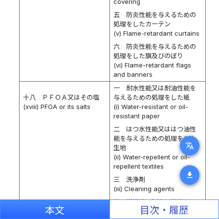
covering
五 防炎性能を与えるための
処理をしたカーテン
(v) Flame-retardant curtains
六 防炎性能を与えるための
処理をした旗及びのぼり
(vi) Flame-retardant flags
and banners
一 耐水性能又は耐油性能を
十八 ＰＦＯＡ又はその塩
与えるための処理をした紙
(xviii) PFOA or its salts
(i) Water-resistant or oil-
resistant paper
二 はつ水性能又ははつ油性
能を与えるための処理をした
translate
生地
(ii) Water-repellent or oil-
repellent textiles
download
三 洗浄剤
(iii) Cleaning agents
四 半導体の製造に使用する
本文
目次・履歴
反射防止剤