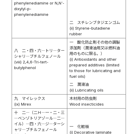
phenylenediamine or N,N'-
dixylyl-p-
phenylenediamine
二 スチレンブタジエンゴム
(ii) Styrene-butadiene
rubber
一 酸化防止剤その他の調製
添加剤（潤滑油用又は燃料油
八 二・四・六―トリ―ター
用のものに限る。）
シャリ―ブチルフェノール
(i) Antioxidants and other
(viii) 2,4,6-Tri-tert-
prepared additives (limited
butylphenol
to those for lubricating and
fuel oils)
二 潤滑油
(ii) Lubricating oils
九 マイレックス
木材用の防虫剤
(ix) Mirex
Wood insecticides
十 二―（二Ｈ―一・二・三
―ベンゾトリアゾール―二―
イル）―四・六―ジ―ターシ
一 化粧板
ャリ―ブチルフェノール
(i) Decorative laminate