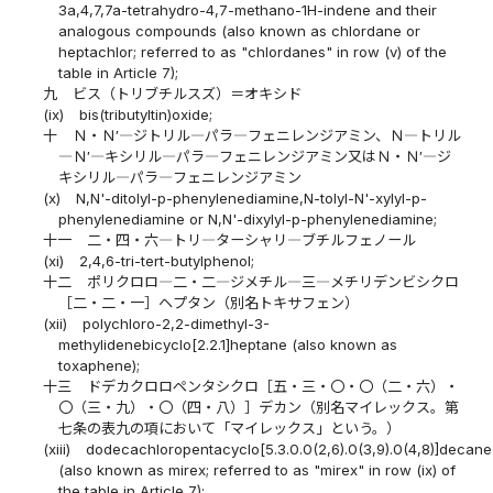
3a,4,7,7a-tetrahydro-4,7-methano-1H-indene and their
analogous compounds (also known as chlordane or
heptachlor; referred to as "chlordanes" in row (v) of the
table in Article 7);
九
ビス（トリブチルスズ）＝オキシド
(ix)
bis(tributyltin)oxide;
十
Ｎ・Ｎ′―ジトリル―パラ―フェニレンジアミン、Ｎ―トリル
―Ｎ′―キシリル―パラ―フェニレンジアミン又はＮ・Ｎ′―ジ
キシリル―パラ―フェニレンジアミン
(x)
N,N'-ditolyl-p-phenylenediamine,N-tolyl-N'-xylyl-p-
phenylenediamine or N,N'-dixylyl-p-phenylenediamine;
十一
二・四・六―トリ―ターシャリ―ブチルフェノール
(xi)
2,4,6-tri-tert-butylphenol;
十二
ポリクロロ―二・二―ジメチル―三―メチリデンビシクロ
［二・二・一］ヘプタン（別名トキサフェン）
(xii)
polychloro-2,2-dimethyl-3-
methylidenebicyclo[2.2.1]heptane (also known as
toxaphene);
十三
ドデカクロロペンタシクロ［五・三・〇・〇（二・六）・
〇（三・九）・〇（四・八）］デカン（別名マイレックス。第
七条の表九の項において「マイレックス」という。）
(xiii)
dodecachloropentacyclo[5.3.0.0(2,6).0(3,9).0(4,8)]decane
(also known as mirex; referred to as "mirex" in row (ix) of
the table in Article 7);