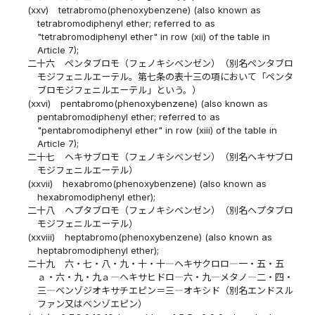
(xxv)
tetrabromo(phenoxybenzene) (also known as
tetrabromodiphenyl ether; referred to as
"tetrabromodiphenyl ether" in row (xii) of the table in
Article 7);
二十六
ペンタブロモ（フェノキシベンゼン）（別名ペンタブロ
モジフェニルエーテル。第七条の表十三の項において「ペンタ
ブロモジフェニルエーテル」という。）
(xxvi)
pentabromo(phenoxybenzene) (also known as
pentabromodiphenyl ether; referred to as
"pentabromodiphenyl ether" in row (xiii) of the table in
Article 7);
二十七
ヘキサブロモ（フェノキシベンゼン）（別名ヘキサブロ
モジフェニルエーテル）
(xxvii)
hexabromo(phenoxybenzene) (also known as
hexabromodiphenyl ether);
二十八
ヘプタブロモ（フェノキシベンゼン）（別名ヘプタブロ
モジフェニルエーテル）
(xxviii)
heptabromo(phenoxybenzene) (also known as
heptabromodiphenyl ether);
二十九
六・七・八・九・十・十―ヘキサクロロ―一・五・五
ａ・六・九・九ａ―ヘキサヒドロ―六・九―メタノ―二・四・
三―ベンゾジオキサチエピン＝三―オキシド（別名エンドスル
ファン又はベンゾエピン）