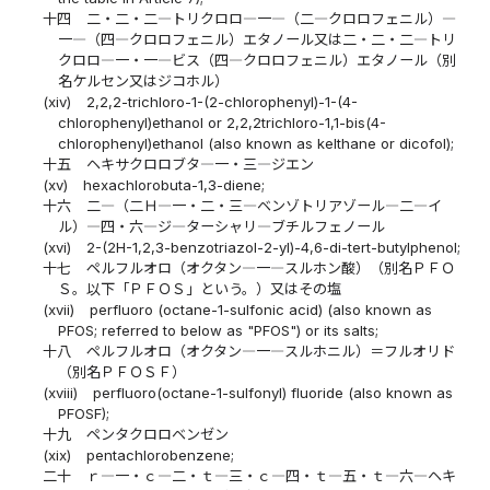
十四
二・二・二―トリクロロ―一―（二―クロロフェニル）―
一―（四―クロロフェニル）エタノール又は二・二・二―トリ
クロロ―一・一―ビス（四―クロロフェニル）エタノール（別
名ケルセン又はジコホル）
(xiv)
2,2,2-trichloro-1-(2-chlorophenyl)-1-(4-
chlorophenyl)ethanol or 2,2,2trichloro-1,1-bis(4-
chlorophenyl)ethanol (also known as kelthane or dicofol);
十五
ヘキサクロロブタ―一・三―ジエン
(xv)
hexachlorobuta-1,3-diene;
十六
二―（二Ｈ―一・二・三―ベンゾトリアゾール―二―イ
ル）―四・六―ジ―ターシャリ―ブチルフェノール
(xvi)
2-(2H-1,2,3-benzotriazol-2-yl)-4,6-di-tert-butylphenol;
十七
ペルフルオロ（オクタン―一―スルホン酸）（別名ＰＦＯ
Ｓ。以下「ＰＦＯＳ」という。）又はその塩
(xvii)
perfluoro (octane-1-sulfonic acid) (also known as
PFOS; referred to below as "PFOS") or its salts;
十八
ペルフルオロ（オクタン―一―スルホニル）＝フルオリド
（別名ＰＦＯＳＦ）
(xviii)
perfluoro(octane-1-sulfonyl) fluoride (also known as
PFOSF);
十九
ペンタクロロベンゼン
(xix)
pentachlorobenzene;
二十
ｒ―一・ｃ―二・ｔ―三・ｃ―四・ｔ―五・ｔ―六―ヘキ