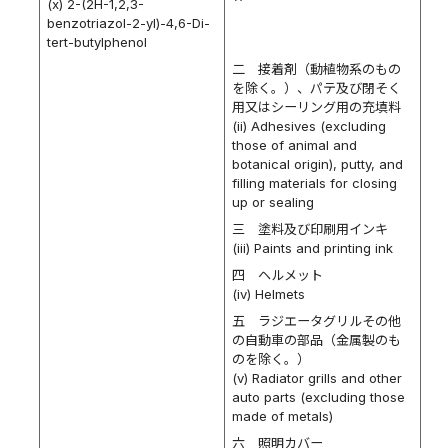
(x) 2-(2H-1,2,3-
benzotriazol-2-yl)-4,6-Di-
tert-butylphenol
二 接着剤（動植物系のもの
を除く。）、パテ及び閉そく
用又はシーリング用の充填料
(ii) Adhesives (excluding
those of animal and
botanical origin), putty, and
filling materials for closing
up or sealing
三 塗料及び印刷用インキ
(iii) Paints and printing ink
四 ヘルメット
(iv) Helmets
五 ラジエータグリルその他
の自動車の部品（金属製のも
のを除く。）
(v) Radiator grills and other
auto parts (excluding those
made of metals)
六 照明カバー