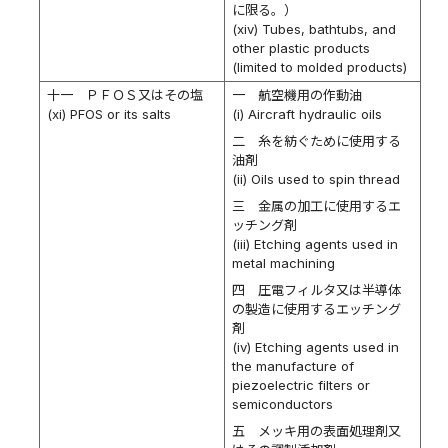
に限る。）
(xiv) Tubes, bathtubs, and
other plastic products
(limited to molded products)
十一 ＰＦＯＳ又はその塩
一 航空機用の作動油
(xi) PFOS or its salts
(i) Aircraft hydraulic oils
二 糸を紡ぐために使用する
油剤
(ii) Oils used to spin thread
三 金属の加工に使用するエ
ッチング剤
(iii) Etching agents used in
metal machining
四 圧電フィルタ又は半導体
の製造に使用するエッチング
剤
(iv) Etching agents used in
the manufacture of
piezoelectric filters or
semiconductors
五 メッキ用の表面処理剤又