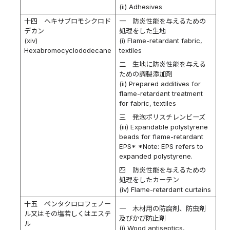
(ii) Adhesives
十四 ヘキサブロモシクロド
一 防炎性能を与えるための
デカン
処理をした生地
(xiv)
(i) Flame-retardant fabric,
Hexabromocyclododecane
textiles
二 生地に防炎性能を与える
ための調製添加剤
(ii) Prepared additives for
flame-retardant treatment
for fabric, textiles
三 発泡ポリスチレンビーズ
(iii) Expandable polystyrene
beads for flame-retardant
EPS* *Note: EPS refers to
expanded polystyrene.
四 防炎性能を与えるための
処理をしたカーテン
(iv) Flame-retardant curtains
十五 ペンタクロロフェノー
一 木材用の防腐剤、防虫剤
ル又はその塩若しくはエステ
及びかび防止剤
ル
(i) Wood antiseptics,