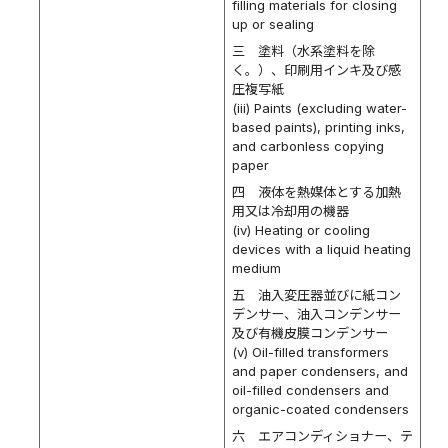
filling materials for closing
up or sealing
三 塗料（水系塗料を除
く。）、印刷用インキ及び感
圧複写紙
(iii) Paints (excluding water-
based paints), printing inks,
and carbonless copying
paper
四 液体を熱媒体とする加熱
用又は冷却用の機器
(iv) Heating or cooling
devices with a liquid heating
medium
五 油入変圧器並びに紙コン
デンサー、油入コンデンサー
及び有機皮膜コンデンサー
(v) Oil-filled transformers
and paper condensers, and
oil-filled condensers and
organic-coated condensers
六 エアコンディショナー、テ