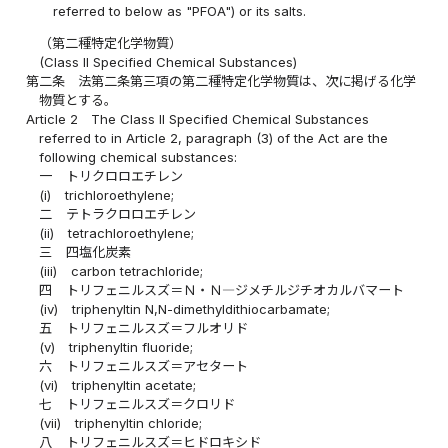
referred to below as "PFOA") or its salts.
（第二種特定化学物質）
(Class II Specified Chemical Substances)
第二条
法第二条第三項の第二種特定化学物質は、次に掲げる化学
物質とする。
Article 2
The Class II Specified Chemical Substances
referred to in Article 2, paragraph (3) of the Act are the
following chemical substances:
一
トリクロロエチレン
(i)
trichloroethylene;
二
テトラクロロエチレン
(ii)
tetrachloroethylene;
三
四塩化炭素
(iii)
carbon tetrachloride;
四
トリフェニルスズ＝Ｎ・Ｎ―ジメチルジチオカルバマート
(iv)
triphenyltin N,N-dimethyldithiocarbamate;
五
トリフェニルスズ＝フルオリド
(v)
triphenyltin fluoride;
六
トリフェニルスズ＝アセタート
(vi)
triphenyltin acetate;
七
トリフェニルスズ＝クロリド
(vii)
triphenyltin chloride;
八
トリフェニルスズ＝ヒドロキシド