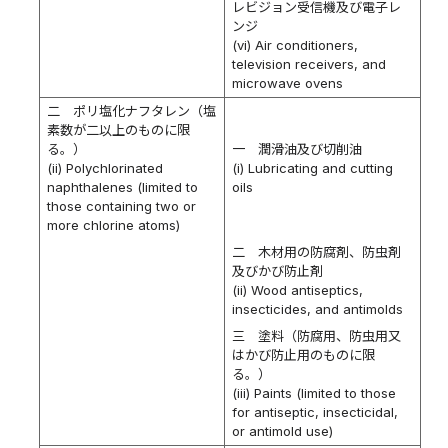
レビジョン受信機及び電子レ
ンジ
(vi) Air conditioners,
television receivers, and
microwave ovens
二 ポリ塩化ナフタレン（塩
素数が二以上のものに限
る。）
一 潤滑油及び切削油
(ii) Polychlorinated
(i) Lubricating and cutting
naphthalenes (limited to
oils
those containing two or
more chlorine atoms)
二 木材用の防腐剤、防虫剤
及びかび防止剤
(ii) Wood antiseptics,
insecticides, and antimolds
三 塗料（防腐用、防虫用又
はかび防止用のものに限
る。）
(iii) Paints (limited to those
for antiseptic, insecticidal,
or antimold use)