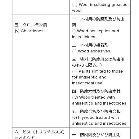
(iii) Wool (excluding greased
wool)
一 木材用の防腐剤及び防虫
五 クロルデン類
剤
(v) Chlordanes
(i) Wood antiseptics and
insecticides
二 木材用の接着剤
(ii) Wood adhesives
三 塗料（防腐用又は防虫用
のものに限る。）
(iii) Paints (limited to those
for antiseptic and
insecticidal use)
四 防腐木材及び防虫木材
(iv) Wood treated with
antiseptics and insecticides
五 防腐合板及び防虫合板
(v) Plywood treated with
antiseptics and insecticides
六 ビス（トリブチルスズ）
一 防腐剤及びかび防止剤
＝オキシド