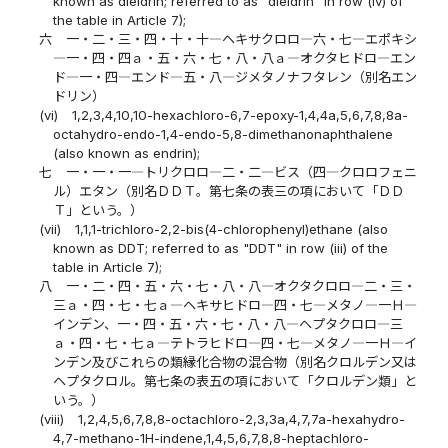
known as dieldrin; referred to as "dieldrin" in row (iv) of
the table in Article 7);
六
一・二・三・四・十・十―ヘキサクロロ―六・七―エポキシ
―一・四・四ａ・五・六・七・八・八ａ―オクタヒドロ―エン
ド―一・四―エンド―五・八―ジメタノナフタレン（別名エン
ドリン）
(vi)
1,2,3,4,10,10-hexachloro-6,7-epoxy-1,4,4a,5,6,7,8,8a-
octahydro-endo-1,4-endo-5,8-dimethanonaphthalene
(also known as endrin);
七
一・一・一―トリクロロ―二・二―ビス（四―クロロフェニ
ル）エタン（別名ＤＤＴ。第七条の表三の項において「ＤＤ
Ｔ」という。）
(vii)
1,1,1-trichloro-2,2-bis(4-chlorophenyl)ethane (also
known as DDT; referred to as "DDT" in row (iii) of the
table in Article 7);
八
一・二・四・五・六・七・八・八―オクタクロロ―二・三・
三ａ・四・七・七ａ―ヘキサヒドロ―四・七―メタノ―一Ｈ―
インデン、一・四・五・六・七・八・八―ヘプタクロロ―三
ａ・四・七・七ａ―テトラヒドロ―四・七―メタノ―一Ｈ―イ
ンデン及びこれらの類縁化合物の混合物（別名クロルデン又は
ヘプタクロル。第七条の表五の項において「クロルデン類」と
いう。）
(viii)
1,2,4,5,6,7,8,8-octachloro-2,3,3a,4,7,7a-hexahydro-
4,7-methano-1H-indene,1,4,5,6,7,8,8-heptachloro-