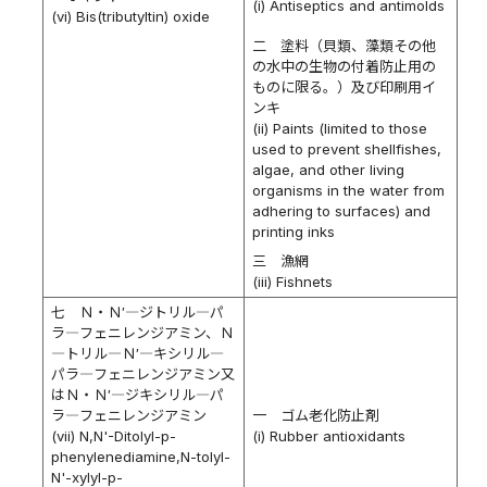
(i) Antiseptics and antimolds
(vi) Bis(tributyltin) oxide
二 塗料（貝類、藻類その他
の水中の生物の付着防止用の
ものに限る。）及び印刷用イ
ンキ
(ii) Paints (limited to those
used to prevent shellfishes,
algae, and other living
organisms in the water from
adhering to surfaces) and
printing inks
三 漁網
(iii) Fishnets
七 Ｎ・Ｎ′―ジトリル―パ
ラ―フェニレンジアミン、Ｎ
―トリル―Ｎ′―キシリル―
パラ―フェニレンジアミン又
はＮ・Ｎ′―ジキシリル―パ
ラ―フェニレンジアミン
一 ゴム老化防止剤
(vii) N,N'-Ditolyl-p-
(i) Rubber antioxidants
phenylenediamine,N-tolyl-
N'-xylyl-p-