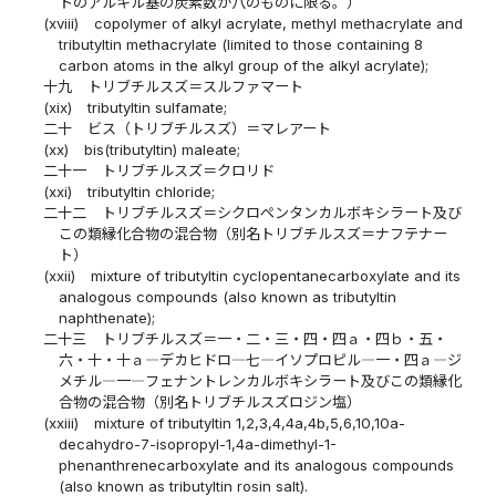
トのアルキル基の炭素数が八のものに限る。）
(xviii)
copolymer of alkyl acrylate, methyl methacrylate and
tributyltin methacrylate (limited to those containing 8
carbon atoms in the alkyl group of the alkyl acrylate);
十九
トリブチルスズ＝スルファマート
(xix)
tributyltin sulfamate;
二十
ビス（トリブチルスズ）＝マレアート
(xx)
bis(tributyltin) maleate;
二十一
トリブチルスズ＝クロリド
(xxi)
tributyltin chloride;
二十二
トリブチルスズ＝シクロペンタンカルボキシラート及び
この類縁化合物の混合物（別名トリブチルスズ＝ナフテナー
ト）
(xxii)
mixture of tributyltin cyclopentanecarboxylate and its
analogous compounds (also known as tributyltin
naphthenate);
二十三
トリブチルスズ＝一・二・三・四・四ａ・四ｂ・五・
六・十・十ａ―デカヒドロ―七―イソプロピル―一・四ａ―ジ
メチル―一―フェナントレンカルボキシラート及びこの類縁化
合物の混合物（別名トリブチルスズロジン塩）
(xxiii)
mixture of tributyltin 1,2,3,4,4a,4b,5,6,10,10a-
decahydro-7-isopropyl-1,4a-dimethyl-1-
phenanthrenecarboxylate and its analogous compounds
(also known as tributyltin rosin salt).