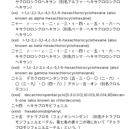
サクロロシクロヘキサン（別名アルファ―ヘキサクロロシクロ
ヘキサン）
(xx)
r-1,c-2,t-3,c-4,t-5,t-6-hexachlorocyclohexane (also
known as alpha-hexachlorocyclohexane);
二十一
ｒ―一・ｔ―二・ｃ―三・ｔ―四・ｃ―五・ｔ―六―ヘ
キサクロロシクロヘキサン（別名ベータ―ヘキサクロロシクロ
ヘキサン）
(xxi)
r-1,t-2,c-3,t-4,c-5,t-6-hexachlorocyclohexane (also
known as beta-hexachlorocyclohexane);
二十二
ｒ―一・ｃ―二・ｔ―三・ｃ―四・ｃ―五・ｔ―六―ヘ
キサクロロシクロヘキサン（別名ガンマ―ヘキサクロロシクロ
ヘキサン）
(xxii)
r-1,c-2,t-3,c-4,c-5,t-6-hexachlorocyclohexane (also
known as gamma-hexachlorocyclohexane);
二十三
デカクロロペンタシクロ［五・三・〇・〇（二・六）・
〇（三・九）・〇（四・八）］デカン―五―オン（別名クロル
デコン）
(xxiii)
decachloropentacyclo[5.3.0.0(2,6).0(3,9).0(4,8)]decan-
5-one (also known as chlordecone);
二十四
ヘキサブロモビフェニル
(xxiv)
hexabromobiphenyl;
二十五
テトラブロモ（フェノキシベンゼン）（別名テトラブロ
モジフェニルエーテル。第七条の表十二の項において「テトラ
ブロモジフェニルエーテル」という。）