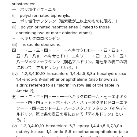
substances:
一
ポリ塩化ビフェニル
(i)
polychlorinated biphenyls;
二
ポリ塩化ナフタレン（塩素数が二以上のものに限る。）
(ii)
polychlorinated naphthalenes (limited to those
containing two or more chlorine atoms);
三
ヘキサクロロベンゼン
(iii)
hexachlorobenzene;
四
一・二・三・四・十・十―ヘキサクロロ―一・四・四ａ・
五・八・八ａ―ヘキサヒドロ―エキソ―一・四―エンド―五・
八―ジメタノナフタレン（別名アルドリン。第七条の表三の項
において「アルドリン」という。）
(iv)
1,2,3,4,10,10-hexachloro-1,4,4a,5,8,8a-hexahydro-exo-
1,4-endo-5,8-dimethanonaphthalene (also known as
aldrin; referred to as "aldrin" in row (iii) of the table in
Article 7);
五
一・二・三・四・十・十―ヘキサクロロ―六・七―エポキシ
―一・四・四ａ・五・六・七・八・八ａ―オクタヒドロ―エキ
ソ―一・四―エンド―五・八―ジメタノナフタレン（別名ディ
ルドリン。第七条の表四の項において「ディルドリン」とい
う。）
(v)
1,2,3,4,10,10-hexachloro-6,7-epoxy-1,4,4a,5,6,7,8,8a-
octahydro-exo-1,4-endo-5,8-dimethanonaphthalene (also