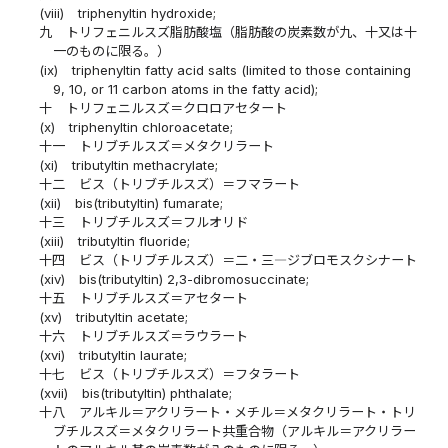
(viii)
triphenyltin hydroxide;
九
トリフェニルスズ脂肪酸塩（脂肪酸の炭素数が九、十又は十
一のものに限る。）
(ix)
triphenyltin fatty acid salts (limited to those containing
9, 10, or 11 carbon atoms in the fatty acid);
十
トリフェニルスズ＝クロロアセタート
(x)
triphenyltin chloroacetate;
十一
トリブチルスズ＝メタクリラート
(xi)
tributyltin methacrylate;
十二
ビス（トリブチルスズ）＝フマラート
(xii)
bis(tributyltin) fumarate;
十三
トリブチルスズ＝フルオリド
(xiii)
tributyltin fluoride;
十四
ビス（トリブチルスズ）＝二・三―ジブロモスクシナート
(xiv)
bis(tributyltin) 2,3-dibromosuccinate;
十五
トリブチルスズ＝アセタート
(xv)
tributyltin acetate;
十六
トリブチルスズ＝ラウラート
(xvi)
tributyltin laurate;
十七
ビス（トリブチルスズ）＝フタラート
(xvii)
bis(tributyltin) phthalate;
十八
アルキル＝アクリラート・メチル＝メタクリラート・トリ
ブチルスズ＝メタクリラート共重合物（アルキル＝アクリラー