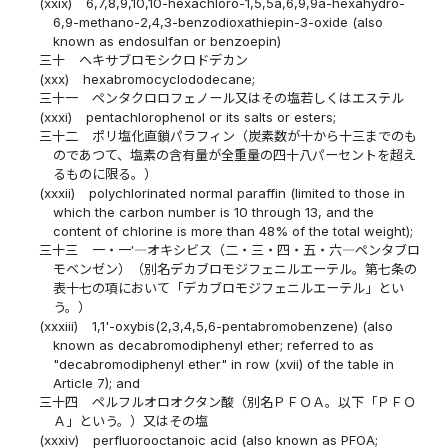
(xxix)
6,7,8,9,10,10-hexachloro-1,5,5a,6,9,9a-hexahydro-
6,9-methano-2,4,3-benzodioxathiepin-3-oxide (also
known as endosulfan or benzoepin)
三十
ヘキサブロモシクロドデカン
(xxx)
hexabromocyclododecane;
三十一
ペンタクロロフェノール又はその塩若しくはエステル
(xxxi)
pentachlorophenol or its salts or esters;
三十二
ポリ塩化直鎖パラフィン（炭素数が十から十三までのも
のであつて、塩素の含有量が全重量の四十八パーセントを超え
るものに限る。）
(xxxii)
polychlorinated normal paraffin (limited to those in
which the carbon number is 10 through 13, and the
content of chlorine is more than 48% of the total weight);
三十三
一・一′―オキシビス（二・三・四・五・六―ペンタブロ
モベンゼン）（別名デカブロモジフェニルエーテル。第七条の
表十七の項において「デカブロモジフェニルエーテル」とい
う。）
(xxxiii)
1,1'-oxybis(2,3,4,5,6-pentabromobenzene) (also
known as decabromodiphenyl ether; referred to as
"decabromodiphenyl ether" in row (xvii) of the table in
Article 7); and
三十四
ペルフルオロオクタン酸（別名ＰＦＯＡ。以下「ＰＦＯ
Ａ」という。）又はその塩
(xxxiv)
perfluorooctanoic acid (also known as PFOA;