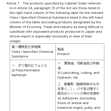
Article 7
The products specified by Cabinet Order referred
to in Article 24, paragraph (1) of the Act are those listed in
the right-hand column of the following table for the relevant
Class I Specified Chemical Substance listed in the left-hand
column of the table (excluding products designated by the
Minister of Economy, Trade and Industry as being difficult to
substitute with equivalent products produced in Japan and
whose import is especially necessary in view of their
usage).
第一種特定化学物質
製品
Class I Specified Chemical
Product
Substance
一 潤滑油、切削油及び作動
一 ポリ塩化ビフェニル
油
(i) Polychlorinated
(i) Lubricating, cutting, and
biphenyls
hydraulic oils
二 接着剤（動植物系のもの
を除く。）、パテ及び閉そく
用又はシーリング用の充填料
(ii) Adhesives (excluding
those of animal and
botanical origin), putty, and