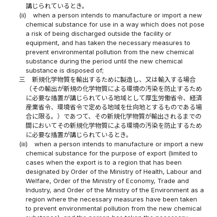
講じられているとき。
(ii)
when a person intends to manufacture or import a new
chemical substance for use in a way which does not pose
a risk of being discharged outside the facility or
equipment, and has taken the necessary measures to
prevent environmental pollution from the new chemical
substance during the period until the new chemical
substance is disposed of;
三
新規化学物質を輸出するために製造し、又は輸入する場合
（その輸出が新規の化学物質による環境の汚染を防止するため
に必要な措置が講じられている地域として厚生労働省令、経済
産業省令、環境省令で定める地域を仕向地とするものである場
合に限る。）であつて、その新規化学物質が輸出されるまでの
間においてその新規化学物質による環境の汚染を防止するため
に必要な措置が講じられているとき。
(iii)
when a person intends to manufacture or import a new
chemical substance for the purpose of export (limited to
cases when the export is to a region that has been
designated by Order of the Ministry of Health, Labour and
Welfare, Order of the Ministry of Economy, Trade and
Industry, and Order of the Ministry of the Environment as a
region where the necessary measures have been taken
to prevent environmental pollution from the new chemical