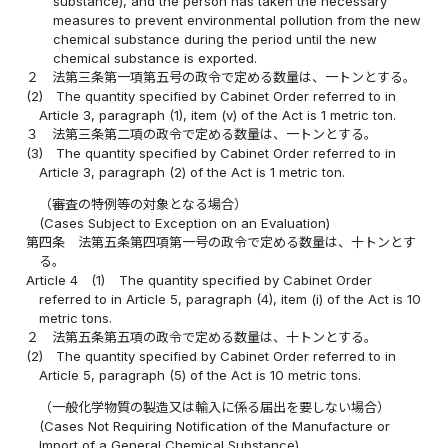
substance), and the person has taken the necessary
measures to prevent environmental pollution from the new
chemical substance during the period until the new
chemical substance is exported.
２
法第三条第一項第五号の政令で定める数量は、一トンとする。
(2)
The quantity specified by Cabinet Order referred to in
Article 3, paragraph (1), item (v) of the Act is 1 metric ton.
３
法第三条第二項の政令で定める数量は、一トンとする。
(3)
The quantity specified by Cabinet Order referred to in
Article 3, paragraph (2) of the Act is 1 metric ton.
（審査の特例等の対象となる場合）
(Cases Subject to Exception on an Evaluation)
第四条
法第五条第四項第一号の政令で定める数量は、十トンとす
る。
Article 4
(1)
The quantity specified by Cabinet Order
referred to in Article 5, paragraph (4), item (i) of the Act is 10
metric tons.
２
法第五条第五項の政令で定める数量は、十トンとする。
(2)
The quantity specified by Cabinet Order referred to in
Article 5, paragraph (5) of the Act is 10 metric tons.
（一般化学物質の製造又は輸入に係る届出を要しない場合）
(Cases Not Requiring Notification of the Manufacture or
Import of a General Chemical Substance)