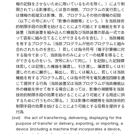
報の記録をさせないために用いているものを除く。）により制
限されている影像若しくは音の視聴、プログラムの実行若しく
は情報の処理又は影像、音、プログラムその他の情報の記録
（以下この号において「影像の視聴等」という。）を当該技術
的制限手段の効果を妨げることにより可能とする機能を有する
装置（当該装置を組み込んだ機器及び当該装置の部品一式であ
って容易に組み立てることができるものを含む。）、当該機能
を有するプログラム（当該プログラムが他のプログラムと組み
合わされたものを含む。）若しくは指令符号（電子計算機に対
する指令であって、当該指令のみによって一の結果を得ること
ができるものをいう。次号において同じ。）を記録した記録媒
体若しくは記憶した機器を譲渡し、引き渡し、譲渡若しくは引
渡しのために展示し、輸出し、若しくは輸入し、若しくは当該
機能を有するプログラム若しくは指令符号を電気通信回線を通
じて提供する行為（当該装置又は当該プログラムが当該機能以
外の機能を併せて有する場合にあっては、影像の視聴等を当該
技術的制限手段の効果を妨げることにより可能とする用途に供
するために行うものに限る。）又は影像の視聴等を当該技術的
制限手段の効果を妨げることにより可能とする役務を提供する
行為
(xvii)
the act of transferring, delivering, displaying for the
purpose of transfer or delivery, exporting, or importing, a
device (including a machine that incorporates a device,