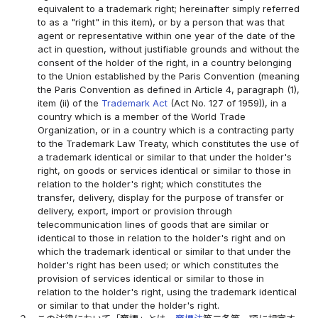
equivalent to a trademark right; hereinafter simply referred
to as a "right" in this item), or by a person that was that
agent or representative within one year of the date of the
act in question, without justifiable grounds and without the
consent of the holder of the right, in a country belonging
to the Union established by the Paris Convention (meaning
the Paris Convention as defined in Article 4, paragraph (1),
item (ii) of the
Trademark Act
(Act No. 127 of 1959)), in a
country which is a member of the World Trade
Organization, or in a country which is a contracting party
to the Trademark Law Treaty, which constitutes the use of
a trademark identical or similar to that under the holder's
right, on goods or services identical or similar to those in
relation to the holder's right; which constitutes the
transfer, delivery, display for the purpose of transfer or
delivery, export, import or provision through
telecommunication lines of goods that are similar or
identical to those in relation to the holder's right and on
which the trademark identical or similar to that under the
holder's right has been used; or which constitutes the
provision of services identical or similar to those in
relation to the holder's right, using the trademark identical
or similar to that under the holder's right.