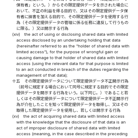
保有者」という。）からその限定提供データを示された場合に
おいて、不正の利益を得る目的で、又はその限定提供データ保
有者に損害を加える目的で、その限定提供データを使用する行
為（その限定提供データの管理に係る任務に違反して行うもの
に限る。）又は開示する行為
(xiv)
the act of using or disclosing shared data with limited
access disclosed by an undertaking holding that data
(hereinafter referred to as the "holder of shared data with
limited access"), for the purpose of wrongful gain or
causing damage to that holder of shared data with limited
access (using the relevant data for that purpose is limited
to an act conducted in breach of the duties regarding the
management of that data);
十五
その限定提供データについて限定提供データ不正開示行為
（前号に規定する場合において同号に規定する目的でその限定
提供データを開示する行為をいう。以下同じ。）であること若
しくはその限定提供データについて限定提供データ不正開示行
為が介在したことを知って限定提供データを取得し、又はその
取得した限定提供データを使用し、若しくは開示する行為
(xv)
the act of acquiring shared data with limited access
with the knowledge that the disclosure of that data is an
act of improper disclosure of shared data with limited
access (meaning, in the case described in the preceding