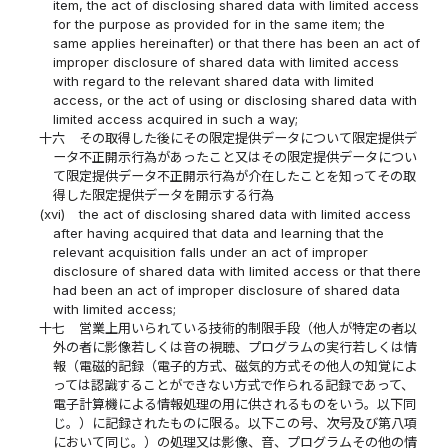
item, the act of disclosing shared data with limited access
for the purpose as provided for in the same item; the
same applies hereinafter) or that there has been an act of
improper disclosure of shared data with limited access
with regard to the relevant shared data with limited
access, or the act of using or disclosing shared data with
limited access acquired in such a way;
十六
その取得した後にその限定提供データについて限定提供デ
ータ不正開示行為があったこと又はその限定提供データについ
て限定提供データ不正開示行為が介在したことを知ってその取
得した限定提供データを開示する行為
(xvi)
the act of disclosing shared data with limited access
after having acquired that data and learning that the
relevant acquisition falls under an act of improper
disclosure of shared data with limited access or that there
had been an act of improper disclosure of shared data
with limited access;
十七
営業上用いられている技術的制限手段（他人が特定の者以
外の者に影像若しくは音の視聴、プログラムの実行若しくは情
報（電磁的記録（電子的方式、磁気的方式その他人の知覚によ
っては認識することができない方式で作られる記録であって、
電子計算機による情報処理の用に供されるものをいう。以下同
じ。）に記録されたものに限る。以下この号、次号及び第八項
において同じ。）の処理又は影像、音、プログラムその他の情