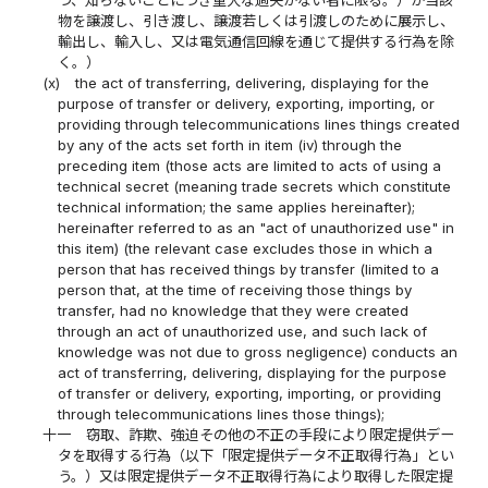
つ、知らないことにつき重大な過失がない者に限る。）が当該
物を譲渡し、引き渡し、譲渡若しくは引渡しのために展示し、
輸出し、輸入し、又は電気通信回線を通じて提供する行為を除
く。）
(x)
the act of transferring, delivering, displaying for the
purpose of transfer or delivery, exporting, importing, or
providing through telecommunications lines things created
by any of the acts set forth in item (iv) through the
preceding item (those acts are limited to acts of using a
technical secret (meaning trade secrets which constitute
technical information; the same applies hereinafter);
hereinafter referred to as an "act of unauthorized use" in
this item) (the relevant case excludes those in which a
person that has received things by transfer (limited to a
person that, at the time of receiving those things by
transfer, had no knowledge that they were created
through an act of unauthorized use, and such lack of
knowledge was not due to gross negligence) conducts an
act of transferring, delivering, displaying for the purpose
of transfer or delivery, exporting, importing, or providing
through telecommunications lines those things);
十一
窃取、詐欺、強迫その他の不正の手段により限定提供デー
タを取得する行為（以下「限定提供データ不正取得行為」とい
う。）又は限定提供データ不正取得行為により取得した限定提