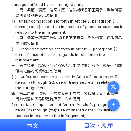
damage suffered by the infringed party:
一
第二条第一項第一号又は第二号に掲げる不正競争 当該侵害
に係る商品等表示の使用
(i)
unfair competition set forth in Article 2, paragraph (1),
items (i) or (ii): use of an indication of goods or business in
relation to the infringement;
二
第二条第一項第三号に掲げる不正競争 当該侵害に係る商品
の形態の使用
(ii)
unfair competition set forth in Article 2, paragraph (1),
item (iii): use of a form of goods in relation to the
infringement;
三
第二条第一項第四号から第九号までに掲げる不正競争 当該
侵害に係る営業秘密の使用
(iii)
unfair competition set forth in Article 2, paragraph (1),
items (iv) through (ix): use of trade secrets in relation to
translate
the infringement;
四
第二条第一項第十一号から第十六号までに掲げる不正競争
当該侵害に係る限定提供データの使用
download
(iv)
unfair competition set forth in Article 2, paragraph (1),
items (xi) through (xvi): use of shared data with limited
access in relation to the infringement;
五
第二条第一項第十九号に掲げる不正競争 当該侵害に係るド
本文
目次・履歴
メイン名の使用