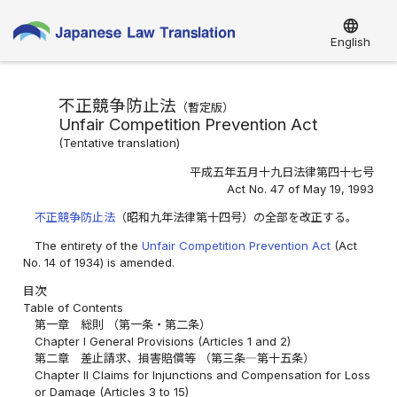
language
English
不正競争防止法
（
暫定版
）
Unfair Competition Prevention Act
(
Tentative translation
)
平成五年五月十九日法律第四十七号
Act No. 47 of May 19, 1993
不正競争防止法
（昭和九年法律第十四号）の全部を改正する。
The entirety of the
Unfair Competition Prevention Act
(Act
No. 14 of 1934) is amended.
目次
Table of Contents
第一章 総則 （第一条・第二条）
Chapter I General Provisions (Articles 1 and 2)
第二章 差止請求、損害賠償等 （第三条―第十五条）
Chapter II Claims for Injunctions and Compensation for Loss
or Damage (Articles 3 to 15)