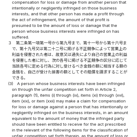
compensation for loss or damage from another person that
intentionally or negligently infringed on those business
interests, and that other person has made a profit through
the act of infringement, the amount of that profit is
presumed to be the amount of loss or damage that the
person whose business interests were infringed on has
suffered.
３
第二条第一項第一号から第九号まで、第十一号から第十六号ま
で、第十九号又は第二十二号に掲げる不正競争によって営業上の
利益を侵害された者は、故意又は過失により自己の営業上の利益
を侵害した者に対し、次の各号に掲げる不正競争の区分に応じて
当該各号に定める行為に対し受けるべき金銭の額に相当する額の
金銭を、自己が受けた損害の額としてその賠償を請求することが
できる。
(3)
A person whose business interests have been infringed
on through the unfair competition set forth in Article 2,
paragraph (1), items (i) through (ix), items (xi) through (xvi),
item (xix), or item (xxii) may make a claim for compensation
for loss or damage against a person that has intentionally or
negligently infringed on the business interests, in an amount
equivalent to the amount of money that the infringed party
should have been entitled to receive for the act prescribed
in the relevant of the following items for the classification of
unfair competition set forth therein, as the amount of loss or