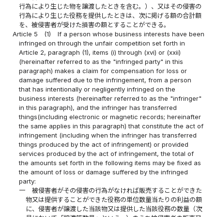
行為により生じた物を譲渡したときを含む。）、又はその侵害の
行為により生じた役務を提供したときは、次に掲げる額の合計額
を、被侵害者が受けた損害の額とすることができる。
Article 5
(1)
If a person whose business interests have been
infringed on through the unfair competition set forth in
Article 2, paragraph (1), items (i) through (xvi) or (xxii)
(hereinafter referred to as the "infringed party" in this
paragraph) makes a claim for compensation for loss or
damage suffered due to the infringement, from a person
that has intentionally or negligently infringed on the
business interests (hereinafter referred to as the "infringer"
in this paragraph), and the infringer has transferred
things(including electronic or magnetic records; hereinafter
the same applies in this paragraph) that constitute the act of
infringement (including when the infringer has transferred
things produced by the act of infringement) or provided
services produced by the act of infringement, the total of
the amounts set forth in the following items may be fixed as
the amount of loss or damage suffered by the infringed
party:
一
被侵害者がその侵害の行為がなければ販売することができた
物又は提供することができた役務の単位数量当たりの利益の額
に、侵害者が譲渡した当該物又は提供した当該役務の数量（次