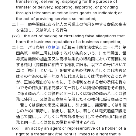
transferring, delivering, displaying for the purpose of
transfer or delivery, exporting, importing, or providing
through telecommunication lines goods so indicated; or
the act of providing services so indicated;
二十一
競争関係にある他人の営業上の信用を害する虚偽の事実
を告知し、又は流布する行為
(xxi)
the act of making or circulating false allegations that
harm the business reputation of a business competitor;
二十二
パリ条約（
商標法
（昭和三十四年法律第百二十七号）第
四条第一項第二号に規定するパリ条約をいう。）の同盟国、世
界貿易機関の加盟国又は商標法条約の締約国において商標に関
する権利（商標権に相当する権利に限る。以下この号において
単に「権利」という。）を有する者の代理人若しくは代表者又
はその行為の日前一年以内に代理人若しくは代表者であった者
が、正当な理由がないのに、その権利を有する者の承諾を得な
いでその権利に係る商標と同一若しくは類似の商標をその権利
に係る商品若しくは役務と同一若しくは類似の商品若しくは役
務に使用し、又は当該商標を使用したその権利に係る商品と同
一若しくは類似の商品を譲渡し、引き渡し、譲渡若しくは引渡
しのために展示し、輸出し、輸入し、若しくは電気通信回線を
通じて提供し、若しくは当該商標を使用してその権利に係る役
務と同一若しくは類似の役務を提供する行為
(xxii)
an act by an agent or representative of a holder of a
right to a trademark (the right is limited to a right that is