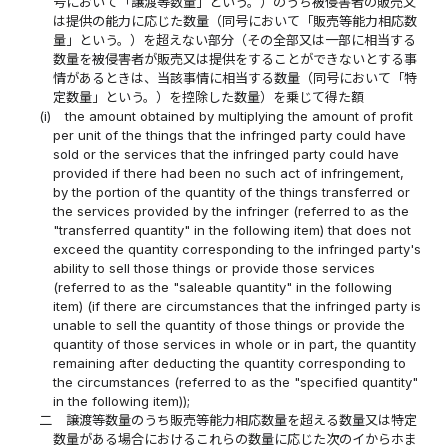
号において「譲渡等数量」という。）のうち被侵害者の販売又
は提供の能力に応じた数量（同号において「販売等能力相応数
量」という。）を超えない部分（その全部又は一部に相当する
数量を被侵害者が販売又は提供をすることができないとする事
情があるときは、当該事情に相当する数量（同号において「特
定数量」という。）を控除した数量）を乗じて得た額
(i)
the amount obtained by multiplying the amount of profit
per unit of the things that the infringed party could have
sold or the services that the infringed party could have
provided if there had been no such act of infringement,
by the portion of the quantity of the things transferred or
the services provided by the infringer (referred to as the
"transferred quantity" in the following item) that does not
exceed the quantity corresponding to the infringed party's
ability to sell those things or provide those services
(referred to as the "saleable quantity" in the following
item) (if there are circumstances that the infringed party is
unable to sell the quantity of those things or provide the
quantity of those services in whole or in part, the quantity
remaining after deducting the quantity corresponding to
the circumstances (referred to as the "specified quantity"
in the following item));
二
譲渡等数量のうち販売等能力相応数量を超える数量又は特定
数量がある場合におけるこれらの数量に応じた次のイからホま