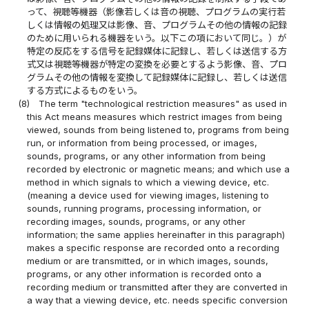
って、視聴等機器（影像若しくは音の視聴、プログラムの実行若
しくは情報の処理又は影像、音、プログラムその他の情報の記録
のために用いられる機器をいう。以下この項において同じ。）が
特定の反応をする信号を記録媒体に記録し、若しくは送信する方
式又は視聴等機器が特定の変換を必要とするよう影像、音、プロ
グラムその他の情報を変換して記録媒体に記録し、若しくは送信
する方式によるものをいう。
(8)
The term "technological restriction measures" as used in
this Act means measures which restrict images from being
viewed, sounds from being listened to, programs from being
run, or information from being processed, or images,
sounds, programs, or any other information from being
recorded by electronic or magnetic means; and which use a
method in which signals to which a viewing device, etc.
(meaning a device used for viewing images, listening to
sounds, running programs, processing information, or
recording images, sounds, programs, or any other
information; the same applies hereinafter in this paragraph)
makes a specific response are recorded onto a recording
medium or are transmitted, or in which images, sounds,
programs, or any other information is recorded onto a
recording medium or transmitted after they are converted in
a way that a viewing device, etc. needs specific conversion