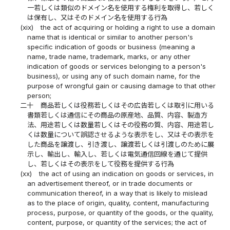
一若しくは類似のドメイン名を使用する権利を取得し、若しく
は保有し、又はそのドメイン名を使用する行為
(xix)
the act of acquiring or holding a right to use a domain
name that is identical or similar to another person's
specific indication of goods or business (meaning a
name, trade name, trademark, marks, or any other
indication of goods or services belonging to a person's
business), or using any of such domain name, for the
purpose of wrongful gain or causing damage to that other
person;
二十
商品若しくは役務若しくはその広告若しくは取引に用いる
書類若しくは通信にその商品の原産地、品質、内容、製造方
法、用途若しくは数量若しくはその役務の質、内容、用途若し
くは数量について誤認させるような表示をし、又はその表示を
した商品を譲渡し、引き渡し、譲渡若しくは引渡しのために展
示し、輸出し、輸入し、若しくは電気通信回線を通じて提供
し、若しくはその表示をして役務を提供する行為
(xx)
the act of using an indication on goods or services, in
an advertisement thereof, or in trade documents or
communication thereof, in a way that is likely to mislead
as to the place of origin, quality, content, manufacturing
process, purpose, or quantity of the goods, or the quality,
content, purpose, or quantity of the services; the act of