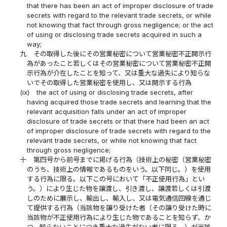
that there has been an act of improper disclosure of trade
secrets with regard to the relevant trade secrets, or while
not knowing that fact through gross negligence; or the act
of using or disclosing trade secrets acquired in such a
way;
九
その取得した後にその営業秘密について営業秘密不正開示行
為があったこと若しくはその営業秘密について営業秘密不正開
示行為が介在したことを知って、又は重大な過失により知らな
いでその取得した営業秘密を使用し、又は開示する行為
(ix)
the act of using or disclosing trade secrets, after
having acquired those trade secrets and learning that the
relevant acquisition falls under an act of improper
disclosure of trade secrets or that there had been an act
of improper disclosure of trade secrets with regard to the
relevant trade secrets, or while not knowing that fact
through gross negligence;
十
第四号から前号までに掲げる行為（技術上の秘密（営業秘密
のうち、技術上の情報であるものをいう。以下同じ。）を使用
する行為に限る。以下この号において「不正使用行為」とい
う。）により生じた物を譲渡し、引き渡し、譲渡若しくは引渡
しのために展示し、輸出し、輸入し、又は電気通信回線を通じ
て提供する行為（当該物を譲り受けた者（その譲り受けた時に
当該物が不正使用行為により生じた物であることを知らず、か