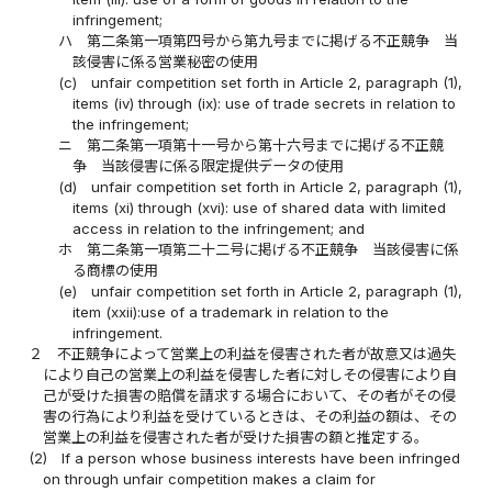
infringement;
ハ
第二条第一項第四号から第九号までに掲げる不正競争 当
該侵害に係る営業秘密の使用
(c)
unfair competition set forth in Article 2, paragraph (1),
items (iv) through (ix): use of trade secrets in relation to
the infringement;
ニ
第二条第一項第十一号から第十六号までに掲げる不正競
争 当該侵害に係る限定提供データの使用
(d)
unfair competition set forth in Article 2, paragraph (1),
items (xi) through (xvi): use of shared data with limited
access in relation to the infringement; and
ホ
第二条第一項第二十二号に掲げる不正競争 当該侵害に係
る商標の使用
(e)
unfair competition set forth in Article 2, paragraph (1),
item (xxii):use of a trademark in relation to the
infringement.
２
不正競争によって営業上の利益を侵害された者が故意又は過失
により自己の営業上の利益を侵害した者に対しその侵害により自
己が受けた損害の賠償を請求する場合において、その者がその侵
害の行為により利益を受けているときは、その利益の額は、その
営業上の利益を侵害された者が受けた損害の額と推定する。
(2)
If a person whose business interests have been infringed
on through unfair competition makes a claim for