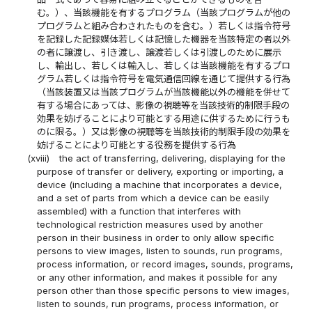
む。）、当該機能を有するプログラム（当該プログラムが他の
プログラムと組み合わされたものを含む。）若しくは指令符号
を記録した記録媒体若しくは記憶した機器を当該特定の者以外
の者に譲渡し、引き渡し、譲渡若しくは引渡しのために展示
し、輸出し、若しくは輸入し、若しくは当該機能を有するプロ
グラム若しくは指令符号を電気通信回線を通じて提供する行為
（当該装置又は当該プログラムが当該機能以外の機能を併せて
有する場合にあっては、影像の視聴等を当該技術的制限手段の
効果を妨げることにより可能とする用途に供するために行うも
のに限る。）又は影像の視聴等を当該技術的制限手段の効果を
妨げることにより可能とする役務を提供する行為
(xviii)
the act of transferring, delivering, displaying for the
purpose of transfer or delivery, exporting or importing, a
device (including a machine that incorporates a device,
and a set of parts from which a device can be easily
assembled) with a function that interferes with
technological restriction measures used by another
person in their business in order to only allow specific
persons to view images, listen to sounds, run programs,
process information, or record images, sounds, programs,
or any other information, and makes it possible for any
person other than those specific persons to view images,
listen to sounds, run programs, process information, or