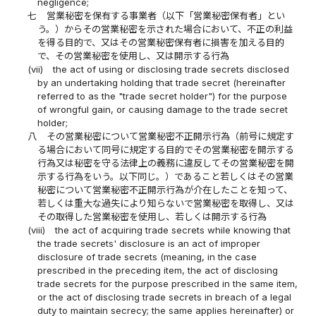
negligence;
七
営業秘密を保有する事業者（以下「営業秘密保有者」とい
う。）からその営業秘密を示された場合において、不正の利益
を得る目的で、又はその営業秘密保有者に損害を加える目的
で、その営業秘密を使用し、又は開示する行為
(vii)
the act of using or disclosing trade secrets disclosed
by an undertaking holding that trade secret (hereinafter
referred to as the "trade secret holder") for the purpose
of wrongful gain, or causing damage to the trade secret
holder;
八
その営業秘密について営業秘密不正開示行為（前号に規定す
る場合において同号に規定する目的でその営業秘密を開示する
行為又は秘密を守る法律上の義務に違反してその営業秘密を開
示する行為をいう。以下同じ。）であること若しくはその営業
秘密について営業秘密不正開示行為が介在したことを知って、
若しくは重大な過失により知らないで営業秘密を取得し、又は
その取得した営業秘密を使用し、若しくは開示する行為
(viii)
the act of acquiring trade secrets while knowing that
the trade secrets' disclosure is an act of improper
disclosure of trade secrets (meaning, in the case
prescribed in the preceding item, the act of disclosing
trade secrets for the purpose prescribed in the same item,
or the act of disclosing trade secrets in breach of a legal
duty to maintain secrecy; the same applies hereinafter) or