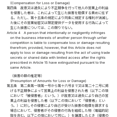
(Compensation for Loss or Damage)
第四条
故意又は過失により不正競争を行って他人の営業上の利益
を侵害した者は、これによって生じた損害を賠償する責めに任ず
る。ただし、第十五条の規定により同条に規定する権利が消滅し
た後にその営業秘密又は限定提供データを使用する行為によって
生じた損害については、この限りでない。
Article 4
A person that intentionally or negligently infringes
on the business interests of another person through unfair
competition is liable to compensate loss or damage resulting
therefrom; provided, however, that this Article does not
apply to loss or damage resulting from the act of using trade
secrets or shared data with limited access after the rights
prescribed in Article 15 have extinguished pursuant to the
same Article.
（損害の額の推定等）
(Presumption of Amounts for Loss or Damage)
第五条
第二条第一項第一号から第十六号まで又は第二十二号に掲
げる不正競争によって営業上の利益を侵害された者（以下この項
において「被侵害者」という。）が故意又は過失により自己の営
業上の利益を侵害した者（以下この項において「侵害者」とい
う。）に対しその侵害により自己が受けた損害の賠償を請求する
場合において、侵害者がその侵害の行為を組成した物（電磁的記
録を含む。以下この項において同じ。）を譲渡したとき（侵害の