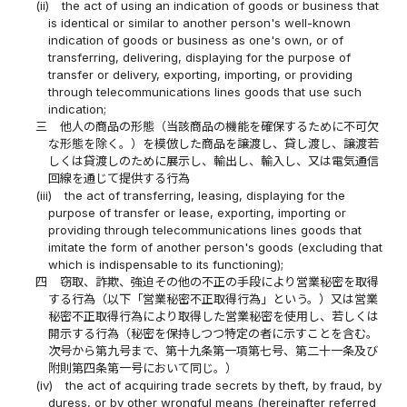
(ii)
the act of using an indication of goods or business that
is identical or similar to another person's well-known
indication of goods or business as one's own, or of
transferring, delivering, displaying for the purpose of
transfer or delivery, exporting, importing, or providing
through telecommunications lines goods that use such
indication;
三
他人の商品の形態（当該商品の機能を確保するために不可欠
な形態を除く。）を模倣した商品を譲渡し、貸し渡し、譲渡若
しくは貸渡しのために展示し、輸出し、輸入し、又は電気通信
回線を通じて提供する行為
(iii)
the act of transferring, leasing, displaying for the
purpose of transfer or lease, exporting, importing or
providing through telecommunications lines goods that
imitate the form of another person's goods (excluding that
which is indispensable to its functioning);
四
窃取、詐欺、強迫その他の不正の手段により営業秘密を取得
する行為（以下「営業秘密不正取得行為」という。）又は営業
秘密不正取得行為により取得した営業秘密を使用し、若しくは
開示する行為（秘密を保持しつつ特定の者に示すことを含む。
次号から第九号まで、第十九条第一項第七号、第二十一条及び
附則第四条第一号において同じ。）
(iv)
the act of acquiring trade secrets by theft, by fraud, by
duress, or by other wrongful means (hereinafter referred