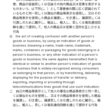
章、商品の容器若しくは包装その他の商品又は営業を表示する
ものをいう。以下同じ。）として需要者の間に広く認識されて
いるものと同一若しくは類似の商品等表示を使用し、又はその
商品等表示を使用した商品を譲渡し、引き渡し、譲渡若しくは
引渡しのために展示し、輸出し、輸入し、若しくは電気通信回
線を通じて提供して、他人の商品又は営業と混同を生じさせる
行為
(i)
the act of creating confusion with another person's
goods or business, by using an indication of goods or
business (meaning a name, trade name, trademark,
marks, containers or packaging for goods belonging to a
person's business, or any other indication of a person's
goods or business; the same applies hereinafter) that is
identical or similar to another person's indication of goods
or business that is widely-recognized among consumers
as belonging to that person, or by transferring, delivering,
displaying for the purpose of transfer or delivery,
exporting, importing or providing through
telecommunications lines goods that use such indication;
二
自己の商品等表示として他人の著名な商品等表示と同一若し
くは類似のものを使用し、又はその商品等表示を使用した商品
を譲渡し、引き渡し、譲渡若しくは引渡しのために展示し、輸
出し、輸入し、若しくは電気通信回線を通じて提供する行為