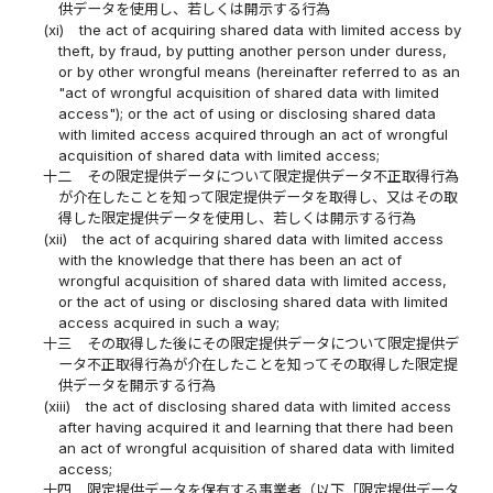
供データを使用し、若しくは開示する行為
(xi)
the act of acquiring shared data with limited access by
theft, by fraud, by putting another person under duress,
or by other wrongful means (hereinafter referred to as an
"act of wrongful acquisition of shared data with limited
access"); or the act of using or disclosing shared data
with limited access acquired through an act of wrongful
acquisition of shared data with limited access;
十二
その限定提供データについて限定提供データ不正取得行為
が介在したことを知って限定提供データを取得し、又はその取
得した限定提供データを使用し、若しくは開示する行為
(xii)
the act of acquiring shared data with limited access
with the knowledge that there has been an act of
wrongful acquisition of shared data with limited access,
or the act of using or disclosing shared data with limited
access acquired in such a way;
十三
その取得した後にその限定提供データについて限定提供デ
ータ不正取得行為が介在したことを知ってその取得した限定提
供データを開示する行為
(xiii)
the act of disclosing shared data with limited access
after having acquired it and learning that there had been
an act of wrongful acquisition of shared data with limited
access;
十四
限定提供データを保有する事業者（以下「限定提供データ