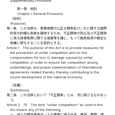
Supplementary Provisions
第一章 総則
Chapter I General Provisions
（目的）
(Purpose)
第一条
この法律は、事業者間の公正な競争及びこれに関する国際
約束の的確な実施を確保するため、不正競争の防止及び不正競争
に係る損害賠償に関する措置等を講じ、もって国民経済の健全な
発展に寄与することを目的とする。
Article 1
The purpose of this Act is to provide measures for
the prevention of unfair competition and for the
compensation for loss or damage caused by unfair
competition, in order to ensure fair competition among
undertakings, and proper implementation of international
agreements related thereto, thereby contributing to the
sound development of the national economy.
（定義）
(Definitions)
第二条
この法律において「不正競争」とは、次に掲げるものをい
う。
Article 2
(1)
The term "unfair competition" as used in this
Act means any of the following:
一
他人の商品等表示（人の業務に係る氏名、商号、商標、標