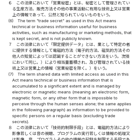
６
この法律において「営業秘密」とは、秘密として管理されてい
る生産方法、販売方法その他の事業活動に有用な技術上又は営業
上の情報であって、公然と知られていないものをいう。
(6)
The term "trade secret" as used in this Act means
technical or business information useful for business
activities, such as manufacturing or marketing methods, that
is kept secret, and is not publicly known.
７
この法律において「限定提供データ」とは、業として特定の者
に提供する情報として電磁的方法（電子的方法、磁気的方法その
他人の知覚によっては認識することができない方法をいう。次項
において同じ。）により相当量蓄積され、及び管理されている技
術上又は営業上の情報（営業秘密を除く。）をいう。
(7)
The term shared data with limited access as used in this
Act means technical or business information that is
accumulated to a significant extent and is managed by
electronic or magnetic means (meaning an electronic form,
magnetic form, or any other form that is impossible to
perceive through the human senses alone; the same applies
in the following paragraph) as information to be provided to
specific persons on a regular basis (excluding trade
secrets).
８
この法律において「技術的制限手段」とは、電磁的方法により
影像若しくは音の視聴、プログラムの実行若しくは情報の処理又
は影像、音、プログラムその他の情報の記録を制限する手段であ