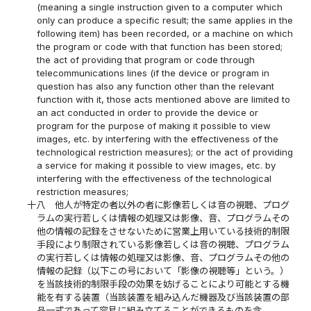
(meaning a single instruction given to a computer which
only can produce a specific result; the same applies in the
following item) has been recorded, or a machine on which
the program or code with that function has been stored;
the act of providing that program or code through
telecommunications lines (if the device or program in
question has also any function other than the relevant
function with it, those acts mentioned above are limited to
an act conducted in order to provide the device or
program for the purpose of making it possible to view
images, etc. by interfering with the effectiveness of the
technological restriction measures); or the act of providing
a service for making it possible to view images, etc. by
interfering with the effectiveness of the technological
restriction measures;
十八
他人が特定の者以外の者に影像若しくは音の視聴、プログ
ラムの実行若しくは情報の処理又は影像、音、プログラムその
他の情報の記録をさせないために営業上用いている技術的制限
手段により制限されている影像若しくは音の視聴、プログラム
の実行若しくは情報の処理又は影像、音、プログラムその他の
情報の記録（以下この号において「影像の視聴等」という。）
を当該技術的制限手段の効果を妨げることにより可能とする機
能を有する装置（当該装置を組み込んだ機器及び当該装置の部
品一式であって容易に組み立てることができるものを含