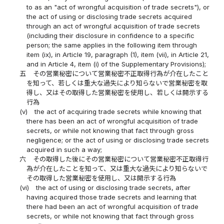
to as an "act of wrongful acquisition of trade secrets"), or
the act of using or disclosing trade secrets acquired
through an act of wrongful acquisition of trade secrets
(including their disclosure in confidence to a specific
person; the same applies in the following item through
item (ix), in Article 19, paragraph (1), item (vii), in Article 21,
and in Article 4, item (i) of the Supplementary Provisions);
五
その営業秘密について営業秘密不正取得行為が介在したこと
を知って、若しくは重大な過失により知らないで営業秘密を取
得し、又はその取得した営業秘密を使用し、若しくは開示する
行為
(v)
the act of acquiring trade secrets while knowing that
there has been an act of wrongful acquisition of trade
secrets, or while not knowing that fact through gross
negligence; or the act of using or disclosing trade secrets
acquired in such a way;
六
その取得した後にその営業秘密について営業秘密不正取得行
為が介在したことを知って、又は重大な過失により知らないで
その取得した営業秘密を使用し、又は開示する行為
(vi)
the act of using or disclosing trade secrets, after
having acquired those trade secrets and learning that
there had been an act of wrongful acquisition of trade
secrets, or while not knowing that fact through gross