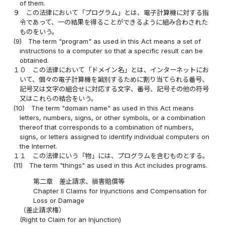
of them.
９
この法律において「プログラム」とは、電子計算機に対する指
令であって、一の結果を得ることができるように組み合わされた
ものをいう。
(9)
The term "program" as used in this Act means a set of
instructions to a computer so that a specific result can be
obtained.
１０
この法律において「ドメイン名」とは、インターネットにお
いて、個々の電子計算機を識別するために割り当てられる番号、
記号又は文字の組合せに対応する文字、番号、記号その他の符号
又はこれらの結合をいう。
(10)
The term "domain name" as used in this Act means
letters, numbers, signs, or other symbols, or a combination
thereof that corresponds to a combination of numbers,
signs, or letters assigned to identify individual computers on
the Internet.
１１
この法律にいう「物」には、プログラムを含むものとする。
(11)
The term "things" as used in this Act includes programs.
第二章 差止請求、損害賠償等
Chapter II Claims for Injunctions and Compensation for
Loss or Damage
（差止請求権）
(Right to Claim for an Injunction)