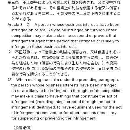
第三条
不正競争によって営業上の利益を侵害され、又は侵害され
るおそれがある者は、その営業上の利益を侵害する者又は侵害す
るおそれがある者に対し、その侵害の停止又は予防を請求するこ
とができる。
Article 3
(1)
A person whose business interests have been
infringed on or are likely to be infringed on through unfair
competition may make a claim to suspend or prevent that
infringement against the person that infringed or is likely to
infringe on those business interests.
２
不正競争によって営業上の利益を侵害され、又は侵害されるお
それがある者は、前項の規定による請求をするに際し、侵害の行
為を組成した物（侵害の行為により生じた物を含む。）の廃棄、
侵害の行為に供した設備の除却その他の侵害の停止又は予防に必
要な行為を請求することができる。
(2)
When making the claim under the preceding paragraph,
the person whose business interests have been infringed
on or are likely to be infringed on through unfair competition
may make a claim to have things that constitute the act of
infringement (including things created through the act of
infringement) destroyed, to have equipment used for the act
of infringement removed, or for others actions necessary
for suspending or preventing the infringement.
（損害賠償）