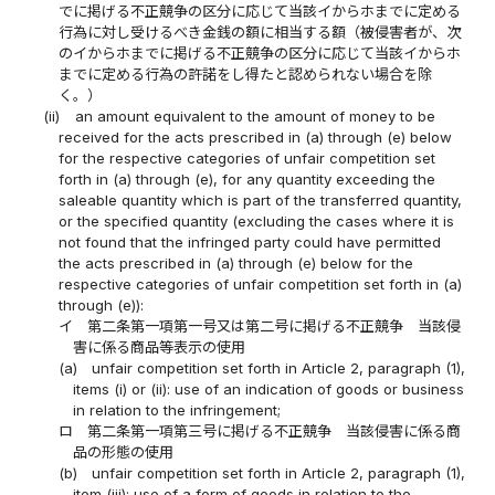
でに掲げる不正競争の区分に応じて当該イからホまでに定める
行為に対し受けるべき金銭の額に相当する額（被侵害者が、次
のイからホまでに掲げる不正競争の区分に応じて当該イからホ
までに定める行為の許諾をし得たと認められない場合を除
く。）
(ii)
an amount equivalent to the amount of money to be
received for the acts prescribed in (a) through (e) below
for the respective categories of unfair competition set
forth in (a) through (e), for any quantity exceeding the
saleable quantity which is part of the transferred quantity,
or the specified quantity (excluding the cases where it is
not found that the infringed party could have permitted
the acts prescribed in (a) through (e) below for the
respective categories of unfair competition set forth in (a)
through (e)):
イ
第二条第一項第一号又は第二号に掲げる不正競争 当該侵
害に係る商品等表示の使用
(a)
unfair competition set forth in Article 2, paragraph (1),
items (i) or (ii): use of an indication of goods or business
in relation to the infringement;
ロ
第二条第一項第三号に掲げる不正競争 当該侵害に係る商
品の形態の使用
(b)
unfair competition set forth in Article 2, paragraph (1),
item (iii): use of a form of goods in relation to the