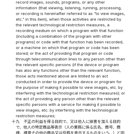
record images, sounds, programs, or any other
information (that viewing, listening, running, processing,
or recording is hereinafter referred to as "to view images,
etc." in this item), when those activities are restricted by
the relevant technological restriction measures, a
recording medium on which a program with that function
(including a combination of the program with other
programs) or code with that function has been recorded,
or a machine on which that program or code has been
stored; or the act of providing that program or code
through telecommunication lines to any person other than
the relevant specific persons (if the device or program
has also any functions other than the relevant function,
those acts mentioned above are limited to an act
conducted in order to provide the device or program for
the purpose of making it possible to view images, etc. by
interfering with the technological restriction measures); or
the act of providing any person other than the relevant
specific persons with a service for making it possible to
view images, etc. by interfering with the technological
restriction measures;
十九
不正の利益を得る目的で、又は他人に損害を加える目的
で、他人の特定商品等表示（人の業務に係る氏名、商号、商
標、標章その他の商品又は役務を表示するものをいう。）と同