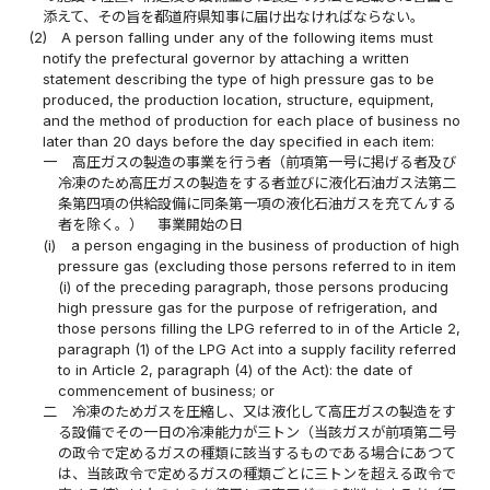
添えて、その旨を都道府県知事に届け出なければならない。
(2)
A person falling under any of the following items must
notify the prefectural governor by attaching a written
statement describing the type of high pressure gas to be
produced, the production location, structure, equipment,
and the method of production for each place of business no
later than 20 days before the day specified in each item:
一
高圧ガスの製造の事業を行う者（前項第一号に掲げる者及び
冷凍のため高圧ガスの製造をする者並びに液化石油ガス法第二
条第四項の供給設備に同条第一項の液化石油ガスを充てんする
者を除く。） 事業開始の日
(i)
a person engaging in the business of production of high
pressure gas (excluding those persons referred to in item
(i) of the preceding paragraph, those persons producing
high pressure gas for the purpose of refrigeration, and
those persons filling the LPG referred to in of the Article 2,
paragraph (1) of the LPG Act into a supply facility referred
to in Article 2, paragraph (4) of the Act): the date of
commencement of business; or
二
冷凍のためガスを圧縮し、又は液化して高圧ガスの製造をす
る設備でその一日の冷凍能力が三トン（当該ガスが前項第二号
の政令で定めるガスの種類に該当するものである場合にあつて
は、当該政令で定めるガスの種類ごとに三トンを超える政令で