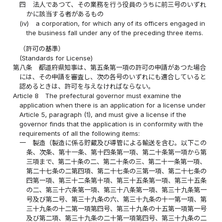
四
法人であつて、その業務を行う役員のうちに前三号のいずれ
かに該当する者があるもの
(iv)
a corporation, for which any of its officers engaged in
the business fall under any of the preceding three items.
（許可の基準）
(Standards for License)
第八条
都道府県知事は、第五条第一項の許可の申請があつた場合
には、その申請を審査し、次の各号のいずれにも適合していると
認めるときは、許可を与えなければならない。
Article 8
The prefectural governor must examine the
application when there is an application for a license under
Article 5, paragraph (1), and must give a license if the
governor finds that the application is in conformity with the
requirements of all the following items:
一
製造（製造に係る貯蔵及び導管による輸送を含む。以下この
条、次条、第十一条、第十四条第一項、第二十条第一項から第
三項まで、第二十条の二、第二十条の三、第二十一条第一項、
第二十七条の二第四項、第二十七条の三第一項、第二十七条の
四第一項、第三十二条第十項、第三十五条第一項、第三十五条
の二、第三十六条第一項、第三十八条第一項、第三十九条第一
号及び第二号、第三十九条の六、第三十九条の十一第一項、第
三十九条の十二第一項第四号、第三十九条の十五第一項第一号
及び第二項、第三十九条の二十第一項第四号、第三十九条の二