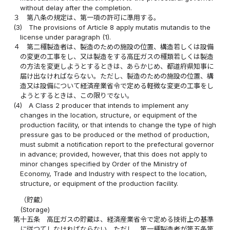
without delay after the completion.
３
第八条の規定は、第一項の許可に準用する。
(3)
The provisions of Article 8 apply mutatis mutandis to the
license under paragraph (1).
４
第二種製造者は、製造のための施設の位置、構造若しくは設備
の変更の工事をし、又は製造をする高圧ガスの種類若しくは製造
の方法を変更しようとするときは、あらかじめ、都道府県知事に
届け出なければならない。ただし、製造のための施設の位置、構
造又は設備について経済産業省令で定める軽微な変更の工事をし
ようとするときは、この限りでない。
(4)
A Class 2 producer that intends to implement any
changes in the location, structure, or equipment of the
production facility, or that intends to change the type of high
pressure gas to be produced or the method of production,
must submit a notification report to the prefectural governor
in advance; provided, however, that this does not apply to
minor changes specified by Order of the Ministry of
Economy, Trade and Industry with respect to the location,
structure, or equipment of the production facility.
（貯蔵）
(Storage)
第十五条
高圧ガスの貯蔵は、経済産業省令で定める技術上の基準
に従つてしなければならない。ただし、第一種製造者が第五条第