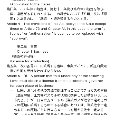
(Application to the State)
第四条
この法律の規定は、第七十三条及び第六章の規定を除き、
国に適用があるものとする。この場合において「許可」又は「認
可」とあるのは、「承認」と読み替えるものとする。
Article 4
The provisions of this Act apply to the State except
those of Article 73 and Chapter VI. In this case, the term "a
license" or "authorization" is deemed to be replaced with
"approval".
第二章 事業
Chapter II Business
（製造の許可等）
(License for Production)
第五条
次の各号の一に該当する者は、事業所ごとに、都道府県知
事の許可を受けなければならない。
Article 5
(1)
A person that falls under any of the following
items must obtain a license from the prefectural governor
for each place of business:
一
圧縮、液化その他の方法で処理することができるガスの容積
（温度零度、圧力零パスカルの状態に換算した容積をいう。以
下同じ。）が一日百立方メートル（当該ガスが政令で定めるガ
スの種類に該当するものである場合にあつては、当該政令で定
めるガスの種類ごとに百立方メートルを超える政令で定める
値）以上である設備（第五十六条の七第二項の認定を受けた設