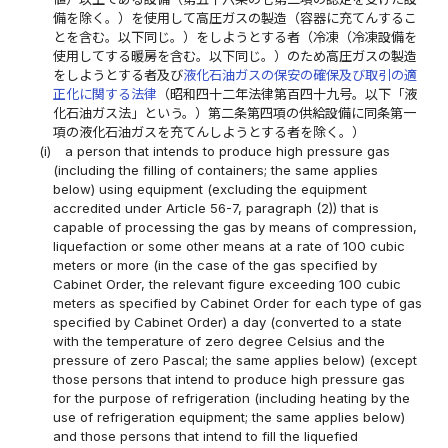
備を除く。）を使用して高圧ガスの製造（容器に充てんするこ
とを含む。以下同じ。）をしようとする者（冷凍（冷凍設備を
使用してする暖房を含む。以下同じ。）のため高圧ガスの製造
をしようとする者及び
液化石油ガスの保安の確保及び取引の適
正化に関する法律
（昭和四十二年法律第百四十九号。以下「液
化石油ガス法」という。）第二条第四項の供給設備に同条第一
項の液化石油ガスを充てんしようとする者を除く。）
(i)
a person that intends to produce high pressure gas
(including the filling of containers; the same applies
below) using equipment (excluding the equipment
accredited under Article 56-7, paragraph (2)) that is
capable of processing the gas by means of compression,
liquefaction or some other means at a rate of 100 cubic
meters or more (in the case of the gas specified by
Cabinet Order, the relevant figure exceeding 100 cubic
meters as specified by Cabinet Order for each type of gas
specified by Cabinet Order) a day (converted to a state
with the temperature of zero degree Celsius and the
pressure of zero Pascal; the same applies below) (except
those persons that intend to produce high pressure gas
for the purpose of refrigeration (including heating by the
use of refrigeration equipment; the same applies below)
and those persons that intend to fill the liquefied