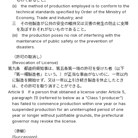
(ii)
the method of production employed is to conform to the
technical standards specified by Order of the Ministry of
Economy, Trade and Industry; and
三
その他製造が公共の安全の維持又は災害の発生の防止に支障
を及ぼすおそれがないものであること。
(iii)
the production poses no risk of interfering with the
maintenance of public safety or the prevention of
disasters.
（許可の取消し）
(Revocation of License)
第九条
都道府県知事は、第五条第一項の許可を受けた者（以下
「第一種製造者」という。）が正当な事由がないのに、一年以内
に製造を開始せず、又は一年以上引き続き製造を休止したとき
は、その許可を取り消すことができる。
Article 9
If a person that obtained a license under Article 5,
paragraph (1) (referred to below as a "Class 1 producer")
has failed to commence production within one year or has
suspended production for an uninterrupted period of one
year or longer without justifiable grounds, the prefectural
governor may revoke the license.
（承継）
(Succession)