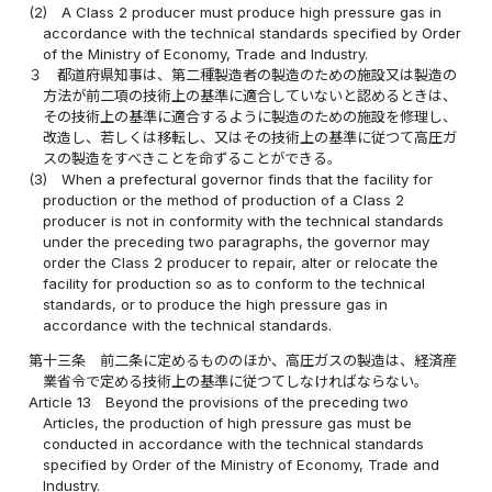
(2)
A Class 2 producer must produce high pressure gas in
accordance with the technical standards specified by Order
of the Ministry of Economy, Trade and Industry.
３
都道府県知事は、第二種製造者の製造のための施設又は製造の
方法が前二項の技術上の基準に適合していないと認めるときは、
その技術上の基準に適合するように製造のための施設を修理し、
改造し、若しくは移転し、又はその技術上の基準に従つて高圧ガ
スの製造をすべきことを命ずることができる。
(3)
When a prefectural governor finds that the facility for
production or the method of production of a Class 2
producer is not in conformity with the technical standards
under the preceding two paragraphs, the governor may
order the Class 2 producer to repair, alter or relocate the
facility for production so as to conform to the technical
standards, or to produce the high pressure gas in
accordance with the technical standards.
第十三条
前二条に定めるもののほか、高圧ガスの製造は、経済産
業省令で定める技術上の基準に従つてしなければならない。
Article 13
Beyond the provisions of the preceding two
Articles, the production of high pressure gas must be
conducted in accordance with the technical standards
specified by Order of the Ministry of Economy, Trade and
Industry.