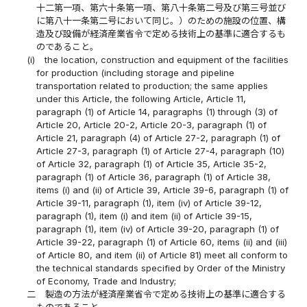
十二第一項、第六十条第一項、第八十条第二号及び第三号並び
に第八十一条第二号において同じ。）のための施設の位置、構
造及び設備が経済産業省令で定める技術上の基準に適合するも
のであること。
(i)
the location, construction and equipment of the facilities
for production (including storage and pipeline
transportation related to production; the same applies
under this Article, the following Article, Article 11,
paragraph (1) of Article 14, paragraphs (1) through (3) of
Article 20, Article 20-2, Article 20-3, paragraph (1) of
Article 21, paragraph (4) of Article 27-2, paragraph (1) of
Article 27-3, paragraph (1) of Article 27-4, paragraph (10)
of Article 32, paragraph (1) of Article 35, Article 35-2,
paragraph (1) of Article 36, paragraph (1) of Article 38,
items (i) and (ii) of Article 39, Article 39-6, paragraph (1) of
Article 39-11, paragraph (1), item (iv) of Article 39-12,
paragraph (1), item (i) and item (ii) of Article 39-15,
paragraph (1), item (iv) of Article 39-20, paragraph (1) of
Article 39-22, paragraph (1) of Article 60, items (ii) and (iii)
of Article 80, and item (ii) of Article 81) meet all conform to
the technical standards specified by Order of the Ministry
of Economy, Trade and Industry;
二
製造の方法が経済産業省令で定める技術上の基準に適合する
ものであること。