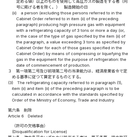
定める値）以上のものを使用して高圧ガスの製造をする者（同
号に掲げる者を除く。） 製造開始の日
(ii)
a person (excluding those persons referred to in the
Cabinet Order referred to in item (ii) of the preceding
paragraph) producing high pressure gas with equipment
with a refrigerating capacity of 3 tons or more a day (or,
in the case of the type of gas specified by the item (ii) of
the paragraph, a value exceeding 3 tons as specified by
Cabinet Order for each of those gases specified in the
Cabinet Order) by means of compressing or liquefying the
gas in the equipment for the purpose of refrigeration: the
date of commencement of production.
３
第一項第二号及び前項第二号の冷凍能力は、経済産業省令で定
める基準に従つて算定するものとする。
(3)
The refrigerating capacity referred to in paragraph (1),
item (ii) and item (ii) of the preceding paragraph is to be
calculated in accordance with the standards specified by
Order of the Ministry of Economy, Trade and Industry.
第六条
削除
Article 6
Deleted
（許可の欠格事由）
(Disqualification for License)