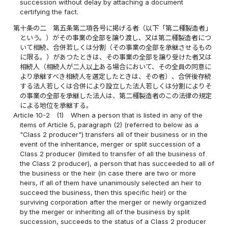
succession without delay by attaching a document
certifying the fact.
第十条の二
第五条第二項各号に掲げる者（以下「第二種製造者」
という。）がその事業の全部を譲り渡し、又は第二種製造者につ
いて相続、合併若しくは分割（その事業の全部を承継させるもの
に限る。）があつたときは、その事業の全部を譲り受けた者又は
相続人（相続人が二人以上ある場合において、その全員の同意に
より承継すべき相続人を選定したときは、その者）、合併後存続
する法人若しくは合併により設立した法人若しくは分割によりそ
の事業の全部を承継した法人は、第二種製造者のこの法律の規定
による地位を承継する。
Article 10-2
(1)
When a person that is listed in any of the
items of Article 5, paragraph (2) (referred to below as a
"Class 2 producer") transfers all of their business or in the
event of the inheritance, merger or split succession of a
Class 2 producer (limited to transfer of all the business of
the Class 2 producer), a person that has succeeded to all of
the business or the heir (in case there are two or more
heirs, if all of them have unanimously selected an heir to
succeed the business, then this specific heir) or the
surviving corporation after the merger or newly organized
by the merger or inheriting all of the business by split
succession, succeeds to the status of a Class 2 producer