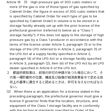
Article 16
(1)
High pressure gas of 300 cubic meters or
more (if the gas is one of those types of gas specified by
Cabinet Order, the figure in excess of 300 cubic meters that
is specified by Cabinet Order for each type of gas to be
specified by Cabinet Order) in volume is to be stored in a
storage facility already set up with the prior license of the
prefectural governor (referred to below as a "Class 1
storage facility"); if this does not apply to the storage of high
pressure gas by a Class 1 producer in accordance with the
terms of the license under Article 5, paragraph (1) or to the
storage of the LPG referred to in Article 2, paragraph (1) of
the LPG Act at a supply facility specified in Article 2,
paragraph (4) of the LPG Act or a storage facility specified
in Article 3, paragraph (2), item (iii) of the LPG Act by an LPG
dealer specified in Article 6 of the LPG Act.
２
都道府県知事は、前項の許可の申請があつた場合において、そ
の第一種貯蔵所の位置、構造及び設備が経済産業省令で定める技
術上の基準に適合すると認めるときは、許可を与えなければなら
ない。
(2)
When there is an application for a license stated in the
preceding paragraph, the prefectural governor must give a
license if governor finds that the location, structure, and
equipment of the Class 1 storage facility are in conformity
with the technical standards specified by Order of the