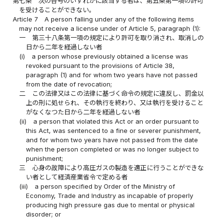
第七条
次の各号のいずれかに該当する者は、第五条第一項の許可
を受けることができない。
Article 7
A person falling under any of the following items
may not receive a license under of Article 5, paragraph (1):
一
第三十八条第一項の規定により許可を取り消され、取消しの
日から二年を経過しない者
(i)
a person whose previously obtained a license was
revoked pursuant to the provisions of Article 38,
paragraph (1) and for whom two years have not passed
from the date of revocation;
二
この法律又はこの法律に基づく命令の規定に違反し、罰金以
上の刑に処せられ、その執行を終わり、又は執行を受けること
がなくなつた日から二年を経過しない者
(ii)
a person that violated this Act or an order pursuant to
this Act, was sentenced to a fine or severer punishment,
and for whom two years have not passed from the date
when the person completed or was no longer subject to
punishment;
三
心身の故障により高圧ガスの製造を適正に行うことができな
い者として経済産業省令で定める者
(iii)
a person specified by Order of the Ministry of
Economy, Trade and Industry as incapable of properly
producing high pressure gas due to mental or physical
disorder; or