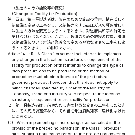
（製造のための施設等の変更）
(Change of Facility for Production)
第十四条
第一種製造者は、製造のための施設の位置、構造若しく
は設備の変更の工事をし、又は製造をする高圧ガスの種類若しく
は製造の方法を変更しようとするときは、都道府県知事の許可を
受けなければならない。ただし、製造のための施設の位置、構造
又は設備について経済産業省令で定める軽微な変更の工事をしよ
うとするときは、この限りでない。
Article 14
(1)
A Class 1 producer that intends to implement
any change in the location, structure, or equipment of the
facility for production or that intends to change the type of
high pressure gas to be produced or the method of
production must obtain a license of the prefectural
governor; provided, however, that this does not apply to
minor changes specified by Order of the Ministry of
Economy, Trade and Industry with respect to the location,
structure, or equipment of the facility for production.
２
第一種製造者は、前項ただし書の軽微な変更の工事をしたとき
は、その完成後遅滞なく、その旨を都道府県知事に届け出なけれ
ばならない。
(2)
When implementing minor changes as specified in the
proviso of the preceding paragraph, the Class 1 producer
must submit a notification report to the prefectural governor