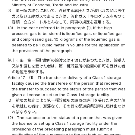
Ministry of Economy, Trade and Industry.
３
第一項の場合において、貯蔵する高圧ガスが液化ガス又は液化
ガス及び圧縮ガスであるときは、液化ガス十キログラムをもつて
容積一立方メートルとみなして、同項の規定を適用する。
(3)
In the case referred to in paragraph (1), if the high
pressure gas to be stored is liquefied gas, or liquefied gas
and compressed gas, 10 kilograms of the liquefied gas is
deemed to be 1 cubic meter in volume for the application of
the provisions of the paragraph.
第十七条
第一種貯蔵所の譲渡又は引渡しがあつたときは、譲受人
又は引渡しを受けた者は、第一種貯蔵所の設置の許可を受けた者
の地位を承継する。
Article 17
(1)
The transfer or delivery of a Class 1 storage
facility caused the transferee or the person that received
the transfer to succeed to the status of the person that was
given a license to set up the Class 1 storage facility.
２
前項の規定により第一種貯蔵所の設置の許可を受けた者の地位
を承継した者は、遅滞なく、その旨を都道府県知事に届け出なけ
ればならない。
(2)
The successor to the status of a person that was given
the license to set up a Class 1 storage facility under the
provisions of the preceding paragraph must submit a
notification of the succession to the prefectural governor