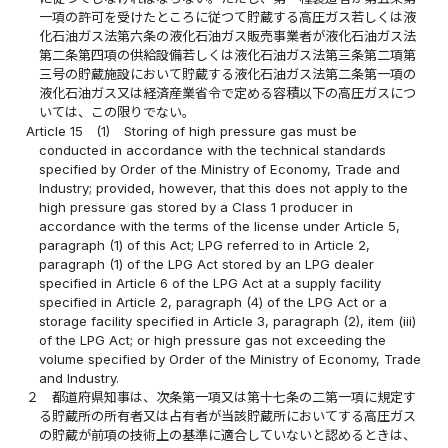
一項の許可を受けたところに従つて貯蔵する高圧ガス若しくは液
化石油ガス法第六条の液化石油ガス販売事業者が液化石油ガス法
第二条第四項の供給設備若しくは液化石油ガス法第三条第二項第
三号の貯蔵施設において貯蔵する液化石油ガス法第二条第一項の
液化石油ガス又は経済産業省令で定める容積以下の高圧ガスにつ
いては、この限りでない。
Article 15
(1)
Storing of high pressure gas must be
conducted in accordance with the technical standards
specified by Order of the Ministry of Economy, Trade and
Industry; provided, however, that this does not apply to the
high pressure gas stored by a Class 1 producer in
accordance with the terms of the license under Article 5,
paragraph (1) of this Act; LPG referred to in Article 2,
paragraph (1) of the LPG Act stored by an LPG dealer
specified in Article 6 of the LPG Act at a supply facility
specified in Article 2, paragraph (4) of the LPG Act or a
storage facility specified in Article 3, paragraph (2), item (iii)
of the LPG Act; or high pressure gas not exceeding the
volume specified by Order of the Ministry of Economy, Trade
and Industry.
２
都道府県知事は、次条第一項又は第十七条の二第一項に規定す
る貯蔵所の所有者又は占有者が当該貯蔵所においてする高圧ガス
の貯蔵が前項の技術上の基準に適合していないと認めるときは、