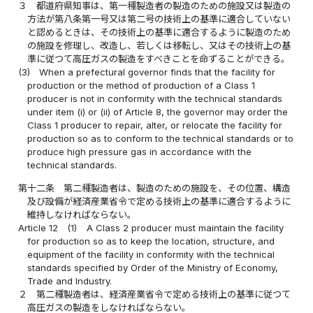
３
都道府県知事は、第一種製造者の製造のための施設又は製造の
方法が第八条第一号又は第二号の技術上の基準に適合していない
と認めるときは、その技術上の基準に適合するように製造のため
の施設を修理し、改造し、若しくは移転し、又はその技術上の基
準に従つて高圧ガスの製造をすべきことを命ずることができる。
(3)
When a prefectural governor finds that the facility for
production or the method of production of a Class 1
producer is not in conformity with the technical standards
under item (i) or (ii) of Article 8, the governor may order the
Class 1 producer to repair, alter, or relocate the facility for
production so as to conform to the technical standards or to
produce high pressure gas in accordance with the
technical standards.
第十二条
第二種製造者は、製造のための施設を、その位置、構造
及び設備が経済産業省令で定める技術上の基準に適合するように
維持しなければならない。
Article 12
(1)
A Class 2 producer must maintain the facility
for production so as to keep the location, structure, and
equipment of the facility in conformity with the technical
standards specified by Order of the Ministry of Economy,
Trade and Industry.
２
第二種製造者は、経済産業省令で定める技術上の基準に従つて
高圧ガスの製造をしなければならない。