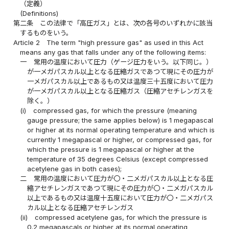
（定義）
(Definitions)
第二条
この法律で「高圧ガス」とは、次の各号のいずれかに該当
するものをいう。
Article 2
The term "high pressure gas" as used in this Act
means any gas that falls under any of the following items:
一
常用の温度において圧力（ゲージ圧力をいう。以下同じ。）
が一メガパスカル以上となる圧縮ガスであつて現にその圧力が
一メガパスカル以上であるもの又は温度三十五度において圧力
が一メガパスカル以上となる圧縮ガス（圧縮アセチレンガスを
除く。）
(i)
compressed gas, for which the pressure (meaning
gauge pressure; the same applies below) is 1 megapascal
or higher at its normal operating temperature and which is
currently 1 megapascal or higher, or compressed gas, for
which the pressure is 1 megapascal or higher at the
temperature of 35 degrees Celsius (except compressed
acetylene gas in both cases);
二
常用の温度において圧力が〇・二メガパスカル以上となる圧
縮アセチレンガスであつて現にその圧力が〇・二メガパスカル
以上であるもの又は温度十五度において圧力が〇・二メガパス
カル以上となる圧縮アセチレンガス
(ii)
compressed acetylene gas, for which the pressure is
0.2 megapascals or higher at its normal operating