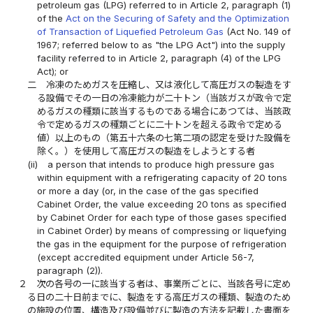
petroleum gas (LPG) referred to in Article 2, paragraph (1)
of the
Act on the Securing of Safety and the Optimization
of Transaction of Liquefied Petroleum Gas
(Act No. 149 of
1967; referred below to as "the LPG Act") into the supply
facility referred to in Article 2, paragraph (4) of the LPG
Act); or
二
冷凍のためガスを圧縮し、又は液化して高圧ガスの製造をす
る設備でその一日の冷凍能力が二十トン（当該ガスが政令で定
めるガスの種類に該当するものである場合にあつては、当該政
令で定めるガスの種類ごとに二十トンを超える政令で定める
値）以上のもの（第五十六条の七第二項の認定を受けた設備を
除く。）を使用して高圧ガスの製造をしようとする者
(ii)
a person that intends to produce high pressure gas
within equipment with a refrigerating capacity of 20 tons
or more a day (or, in the case of the gas specified
Cabinet Order, the value exceeding 20 tons as specified
by Cabinet Order for each type of those gases specified
in Cabinet Order) by means of compressing or liquefying
the gas in the equipment for the purpose of refrigeration
(except accredited equipment under Article 56-7,
paragraph (2)).
２
次の各号の一に該当する者は、事業所ごとに、当該各号に定め
る日の二十日前までに、製造をする高圧ガスの種類、製造のため
の施設の位置、構造及び設備並びに製造の方法を記載した書面を