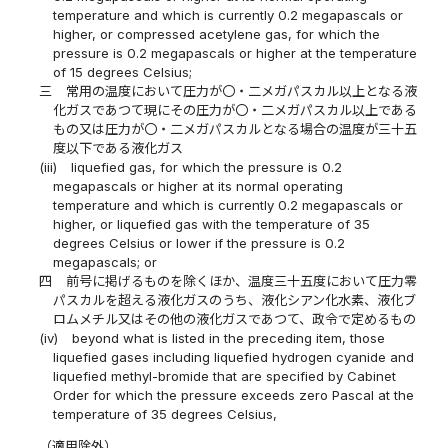
temperature and which is currently 0.2 megapascals or
higher, or compressed acetylene gas, for which the
pressure is 0.2 megapascals or higher at the temperature
of 15 degrees Celsius;
三
常用の温度において圧力が〇・二メガパスカル以上となる液
化ガスであつて現にその圧力が〇・二メガパスカル以上である
もの又は圧力が〇・二メガパスカルとなる場合の温度が三十五
度以下である液化ガス
(iii)
liquefied gas, for which the pressure is 0.2
megapascals or higher at its normal operating
temperature and which is currently 0.2 megapascals or
higher, or liquefied gas with the temperature of 35
degrees Celsius or lower if the pressure is 0.2
megapascals; or
四
前号に掲げるものを除くほか、温度三十五度において圧力零
パスカルを超える液化ガスのうち、液化シアン化水素、液化ブ
ロムメチル又はその他の液化ガスであつて、政令で定めるもの
(iv)
beyond what is listed in the preceding item, those
liquefied gases including liquefied hydrogen cyanide and
liquefied methyl-bromide that are specified by Cabinet
Order for which the pressure exceeds zero Pascal at the
temperature of 35 degrees Celsius,
（適用除外）