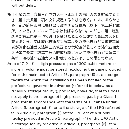
without delay.
第十七条の二
容積三百立方メートル以上の高圧ガスを貯蔵すると
き（第十六条第一項本文に規定するときを除く。）は、あらかじ
め、都道府県知事に届け出て設置する貯蔵所（以下「第二種貯蔵
所」という。）においてしなければならない。ただし、第一種製
造者が第五条第一項の許可を受けたところに従つて高圧ガスを貯
蔵するとき、又は液化石油ガス法第六条の液化石油ガス販売事業
者が液化石油ガス法第二条第四項の供給設備若しくは液化石油ガ
ス法第三条第二項第三号の貯蔵施設において液化石油ガス法第二
条第一項の液化石油ガスを貯蔵するときは、この限りでない。
Article 17-2
(1)
High pressure gas of 300 cubic meters or
more in volume must be stored (excluding the case provided
for in the main text of Article 16, paragraph (1)) at a storage
facility for which the installation has been notified to the
prefectural governor in advance (referred to below as a
"Class 2 storage facility"); provided, however, that this does
not apply to the storage of high pressure gas by a Class 1
producer in accordance with the terms of a license under
Article 5, paragraph (1) or to the storage of the LPG referred
to in Article 2, paragraph (1) of the LPG Act at a supply
facility provided in Article 2, paragraph (4) of the LPG Act or
a storage facility provided in Article 3, paragraph (2), item