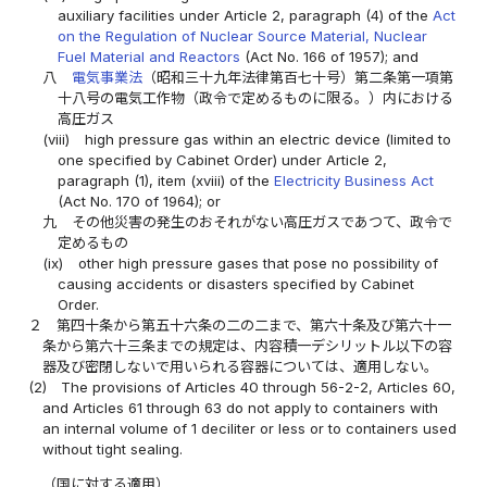
auxiliary facilities under Article 2, paragraph (4) of the
Act
on the Regulation of Nuclear Source Material, Nuclear
Fuel Material and Reactors
(Act No. 166 of 1957); and
八
電気事業法
（昭和三十九年法律第百七十号）第二条第一項第
十八号の電気工作物（政令で定めるものに限る。）内における
高圧ガス
(viii)
high pressure gas within an electric device (limited to
one specified by Cabinet Order) under Article 2,
paragraph (1), item (xviii) of the
Electricity Business Act
(Act No. 170 of 1964); or
九
その他災害の発生のおそれがない高圧ガスであつて、政令で
定めるもの
(ix)
other high pressure gases that pose no possibility of
causing accidents or disasters specified by Cabinet
Order.
２
第四十条から第五十六条の二の二まで、第六十条及び第六十一
条から第六十三条までの規定は、内容積一デシリットル以下の容
器及び密閉しないで用いられる容器については、適用しない。
(2)
The provisions of Articles 40 through 56-2-2, Articles 60,
and Articles 61 through 63 do not apply to containers with
an internal volume of 1 deciliter or less or to containers used
without tight sealing.
（国に対する適用）