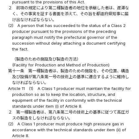
pursuant to the provisions of this Act.
２
前項の規定により第二種製造者の地位を承継した者は、遅滞な
く、その事実を証する書面を添えて、その旨を都道府県知事に届
け出なければならない。
(2)
A person that has succeeded to the status of a Class 2
producer pursuant to the provisions of the preceding
paragraph must notify the prefectural governor of the
succession without delay attaching a document certifying
the fact.
（製造のための施設及び製造の方法）
(Facility for Production and Method of Production)
第十一条
第一種製造者は、製造のための施設を、その位置、構造
及び設備が第八条第一号の技術上の基準に適合するように維持し
なければならない。
Article 11
(1)
A Class 1 producer must maintain the facility for
production so as to keep the location, structure, and
equipment of the facility in conformity with the technical
standards under item (i) of Article 8.
２
第一種製造者は、第八条第二号の技術上の基準に従つて高圧ガ
スの製造をしなければならない。
(2)
A Class 1 producer must produce high pressure gas in
accordance with the technical standards under item (ii) of
Article 8.