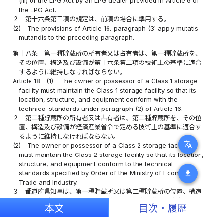
(iii) of the LPG Act by an LPG dealer provided in Article 6 of
the LPG Act.
２
第十六条第三項の規定は、前項の場合に準用する。
(2)
The provisions of Article 16, paragraph (3) apply mutatis
mutandis to the preceding paragraph.
第十八条
第一種貯蔵所の所有者又は占有者は、第一種貯蔵所を、
その位置、構造及び設備が第十六条第二項の技術上の基準に適合
するように維持しなければならない。
Article 18
(1)
The owner or possessor of a Class 1 storage
facility must maintain the Class 1 storage facility so that its
location, structure, and equipment conform with the
technical standards under paragraph (2) of Article 16.
２
第二種貯蔵所の所有者又は占有者は、第二種貯蔵所を、その位
置、構造及び設備が経済産業省令で定める技術上の基準に適合す
るように維持しなければならない。
translate
(2)
The owner or possessor of a Class 2 storage facility
must maintain the Class 2 storage facility so that its location,
structure, and equipment conform to the technical
download
standards specified by Order of the Ministry of Economy,
Trade and Industry.
３
都道府県知事は、第一種貯蔵所又は第二種貯蔵所の位置、構造
及び設備が第十六条第二項又は前項の技術上の基準に適合してい
本文
目次・履歴
ないと認めるときは、所有者又は占有者に対し、その技術上の基