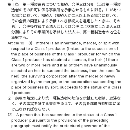
第十条
第一種製造者について相続、合併又は分割（当該第一種製
造者のその許可に係る事業所を承継させるものに限る。）があつ
た場合において、相続人（相続人が二人以上ある場合において、
その全員の同意により承継すべき相続人を選定したときは、その
者）、合併後存続する法人若しくは合併により設立した法人又は
分割によりその事業所を承継した法人は、第一種製造者の地位を
承継する。
Article 10
(1)
If there is an inheritance, merger, or split with
respect to a Class 1 producer (limited to the succession of
the place of business of the Class 1 producer for which the
Class 1 producer has obtained a license), the heir (if there
are two or more heirs and if all of them have unanimously
selected an heir to succeed the business, then the specific
heir), the surviving corporation after the merger or newly
organized by the merger, or the corporation succeeding the
place of business by split, succeeds to the status of a Class
1 producer.
２
前項の規定により第一種製造者の地位を承継した者は、遅滞な
く、その事実を証する書面を添えて、その旨を都道府県知事に届
け出なければならない。
(2)
A person that has succeeded to the status of a Class 1
producer pursuant to the provisions of the preceding
paragraph must notify the prefectural governor of the