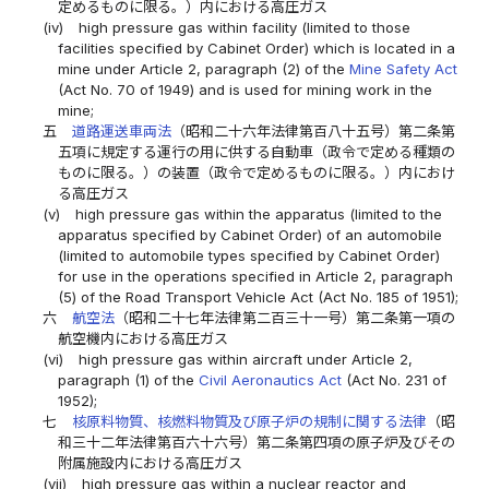
定めるものに限る。）内における高圧ガス
(iv)
high pressure gas within facility (limited to those
facilities specified by Cabinet Order) which is located in a
mine under Article 2, paragraph (2) of the
Mine Safety Act
(Act No. 70 of 1949) and is used for mining work in the
mine;
五
道路運送車両法
（昭和二十六年法律第百八十五号）第二条第
五項に規定する運行の用に供する自動車（政令で定める種類の
ものに限る。）の装置（政令で定めるものに限る。）内におけ
る高圧ガス
(v)
high pressure gas within the apparatus (limited to the
apparatus specified by Cabinet Order) of an automobile
(limited to automobile types specified by Cabinet Order)
for use in the operations specified in Article 2, paragraph
(5) of the Road Transport Vehicle Act (Act No. 185 of 1951);
六
航空法
（昭和二十七年法律第二百三十一号）第二条第一項の
航空機内における高圧ガス
(vi)
high pressure gas within aircraft under Article 2,
paragraph (1) of the
Civil Aeronautics Act
(Act No. 231 of
1952);
七
核原料物質、核燃料物質及び原子炉の規制に関する法律
（昭
和三十二年法律第百六十六号）第二条第四項の原子炉及びその
附属施設内における高圧ガス
(vii)
high pressure gas within a nuclear reactor and