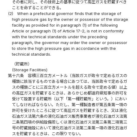
その者に対し、その技術上の基準に従つて高圧ガスを貯蔵すべき
ことを命ずることができる。
(2)
When a prefectural governor finds that the storage of
high pressure gas by the owner or possessor of the storage
facility as provided for in paragraph (1) of the following
Article or paragraph (1) of Article 17-2, is not in conformity
with the technical standards under the preceding
paragraph, the governor may order the owner or possessor
to store the high pressure gas in accordance with the
technical standards.
（貯蔵所）
(Storage Facilities)
第十六条
容積三百立方メートル（当該ガスが政令で定めるガスの
種類に該当するものである場合にあつては、当該政令で定めるガ
スの種類ごとに三百立方メートルを超える政令で定める値）以上
の高圧ガスを貯蔵するときは、あらかじめ都道府県知事の許可を
受けて設置する貯蔵所（以下「第一種貯蔵所」という。）におい
てしなければならない。ただし、第一種製造者が第五条第一項の
許可を受けたところに従つて高圧ガスを貯蔵するとき、又は液化
石油ガス法第六条の液化石油ガス販売事業者が液化石油ガス法第
二条第四項の供給設備若しくは液化石油ガス法第三条第二項第三
号の貯蔵施設において液化石油ガス法第二条第一項の液化石油ガ
スを貯蔵するときは、この限りでない。