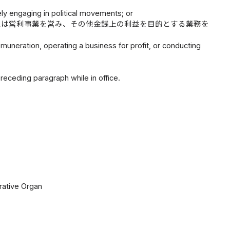
ively engaging in political movements; or
又は営利事業を営み、その他金銭上の利益を目的とする業務を
muneration, operating a business for profit, or conducting
receding paragraph while in office.
rative Organ