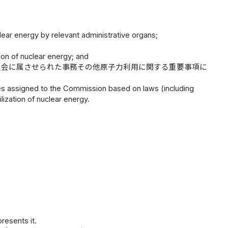
clear energy by relevant administrative organs;
tion of nuclear energy; and
員会に属させられた事務その他原子力利用に関する重要事項に
ies assigned to the Commission based on laws (including
ization of nuclear energy.
resents it.