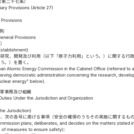
（第二十七条）
iary Provisions (Article 27)
Provisions
総則
General Provisions
置）
stablishment)
の研究、開発及び利用（以下「原子力利用」という。）に関する行
いう。）を置く。
an Atomic Energy Commission in the Cabinet Office (referred to a
eving democratic administration concerning the research, developm
 nuclear energy" below).
所掌事務及び組織
Duties Under the Jurisdiction and Organization
he Jurisdiction)
は、次の各号に掲げる事項（安全の確保のうちその実施に関するも
mission plans, deliberates, and decides on the matters stated in 
 of measures to ensure safety):