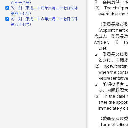
２
委員長は、
百七十八号）
(2)
The chairpe
附 則（平成二十四年六月二十七日法律
第四十七号）
event that the 
附 則（平成二十六年六月二十七日法律
（委員長及び
第八十七号）
(Appointment 
第五条
委員長
Article 5
(1)
Th
Diet.
２
委員長又は
ときは、内閣
(2)
Notwithstand
when the consen
Representative
３
前項の場合
は、内閣総理
(3)
In the case 
after the appoi
immediately di
（委員長及び
(Term of Offic