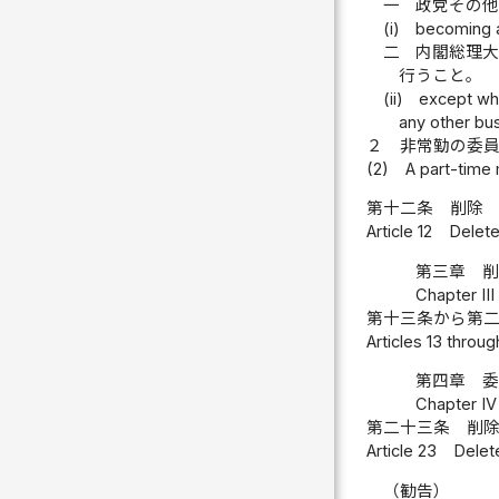
一
政党その
(i)
becoming an
二
内閣総理
行うこと。
(ii)
except whe
any other bus
２
非常勤の委
(2)
A part-time 
第十二条
削除
Article 12
Delet
第三章 
Chapter II
第十三条から第
Articles 13 throug
第四章 
Chapter IV
第二十三条
削
Article 23
Delet
（勧告）