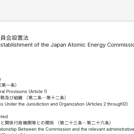
委員会設置法
Establishment of the Japan Atomic Energy Commissi
s
（第一条）
al Provisions (Article 1)
務及び組織 （第二条―第十二条）
es Under the Jurisdiction and Organization (Articles 2 through12)
eted
と関係行政機関等との関係 （第二十三条―第二十六条）
ationship Between the Commission and the relevant administrative 