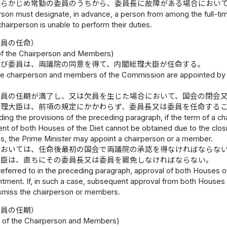
あらかじめ常勤の委員のうちから、委員長に故障がある場合におい
rson must designate, in advance, a person from among the full-t
chairperson is unable to perform their duties.
委員の任命）
of the Chairperson and Members)
及び委員は、両議院の同意を得て、内閣総理大臣が任命する。
e chairperson and members of the Commission are appointed by t
委員の任期が満了し、又は欠員を生じた場合において、国会の閉会
総理大臣は、前項の規定にかかわらず、委員長又は委員を任命する
ing the provisions of the preceding paragraph, if the term of a c
t of both Houses of the Diet cannot be obtained due to the closin
s, the Prime Minister may appoint a chairperson or a member.
においては、任命後最初の国会で両議院の承認を得なければならな
大臣は、直ちにその委員長又は委員を罷免しなければならない。
referred to in the preceding paragraph, approval of both Houses of
ntment. If, in such a case, subsequent approval from both Houses 
smiss the chairperson or members.
委員の任期）
e of the Chairperson and Members)