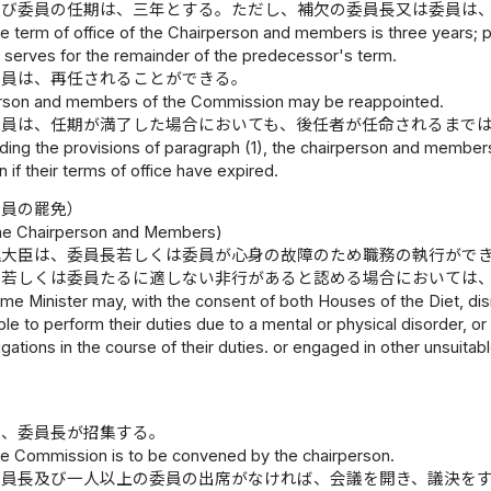
及び委員の任期は、三年とする。ただし、補欠の委員長又は委員は
e term of office of the Chairperson and members is three years;
cy serves for the remainder of the predecessor's term.
委員は、再任されることができる。
rson and members of the Commission may be reappointed.
委員は、任期が満了した場合においても、後任者が任命されるまで
ing the provisions of paragraph (1), the chairperson and members 
 if their terms of office have expired.
委員の罷免）
the Chairperson and Members)
理大臣は、委員長若しくは委員が心身の故障のため職務の執行がで
長若しくは委員たるに適しない非行があると認める場合においては
me Minister may, with the consent of both Houses of the Diet, di
e to perform their duties due to a mental or physical disorder, or
bligations in the course of their duties. or engaged in other unsuita
は、委員長が招集する。
e Commission is to be convened by the chairperson.
委員長及び一人以上の委員の出席がなければ、会議を開き、議決を