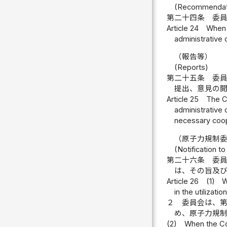
(Recommendat
第二十四条
委
Article 24
When t
administrative 
（報告等）
(Reports)
第二十五条
委
提出、意見の
Article 25
The Co
administrative 
necessary coop
（原子力規制
(Notification t
第二十六条
委
は、その旨及
Article 26
(1)
W
in the utilizati
２
委員会は、
め、原子力規
(2)
When the Com