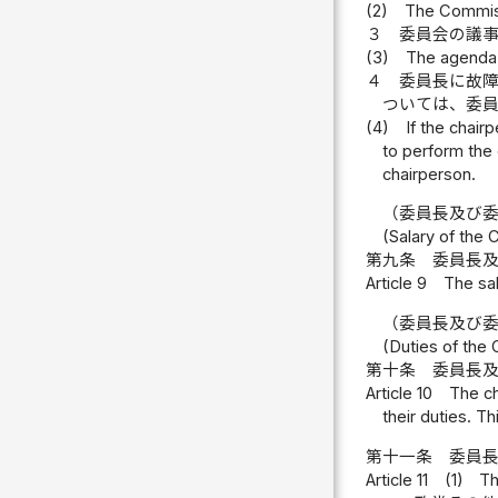
(2)
The Commiss
３
委員会の議
(3)
The agenda 
４
委員長に故
ついては、委
(4)
If the chair
to perform the 
chairperson.
（委員長及び
(Salary of the
第九条
委員長
Article 9
The sa
（委員長及び
(Duties of the
第十条
委員長
Article 10
The ch
their duties. Th
第十一条
委員
Article 11
(1)
Th