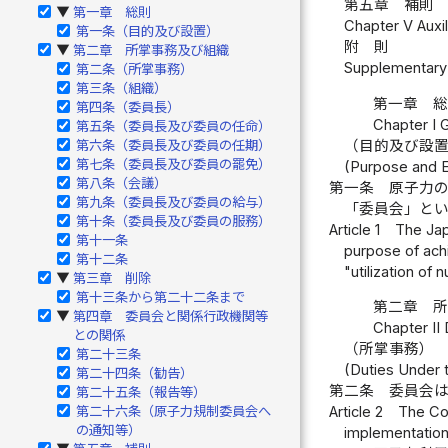
第五章 補則 
第一章 総則
▶
Chapter V Auxil
第一条（目的及び設置）
附 則
第二章 所掌事務及び組織
▶
Supplementary 
第二条（所掌事務）
第三条（組織）
第一章 
第四条（委員長）
Chapter I 
第五条（委員長及び委員の任命）
（目的及び設
第六条（委員長及び委員の任期）
第七条（委員長及び委員の罷免）
(Purpose and E
第八条（会議）
第一条
原子力
第九条（委員長及び委員の給与）
「委員会」と
第十条（委員長及び委員の服務）
Article 1
The Jap
第十一条
purpose of achi
第十二条
"utilization of
第三章 削除
▶
第十三条から第二十二条まで
第二章 
第四章 委員会と関係行政機関等
▶
Chapter II 
との関係
（所掌事務）
第二十三条
(Duties Under t
第二十四条（勧告）
第二条
委員会
第二十五条（報告等）
第二十六条（原子力規制委員会へ
Article 2
The Com
の通知等）
implementation