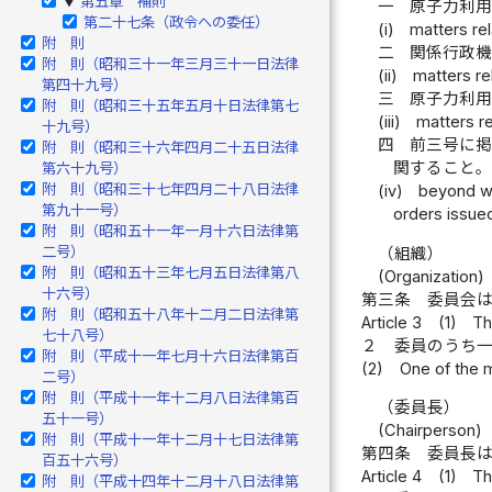
第五章 補則
▶
一
原子力利
第二十七条（政令への委任）
(i)
matters rel
附 則
二
関係行政
附 則（昭和三十一年三月三十一日法律
(ii)
matters re
第四十九号）
三
原子力利
附 則（昭和三十五年五月十日法律第七
(iii)
matters re
十九号）
四
前三号に
附 則（昭和三十六年四月二十五日法律
関すること
第六十九号）
附 則（昭和三十七年四月二十八日法律
(iv)
beyond wh
第九十一号）
orders issued
附 則（昭和五十一年一月十六日法律第
二号）
（組織）
附 則（昭和五十三年七月五日法律第八
(Organization)
十六号）
第三条
委員会
附 則（昭和五十八年十二月二日法律第
Article 3
(1)
Th
七十八号）
２
委員のうち
附 則（平成十一年七月十六日法律第百
(2)
One of the 
二号）
附 則（平成十一年十二月八日法律第百
（委員長）
五十一号）
(Chairperson)
附 則（平成十一年十二月十七日法律第
第四条
委員長
百五十六号）
Article 4
(1)
Th
附 則（平成十四年十二月十八日法律第