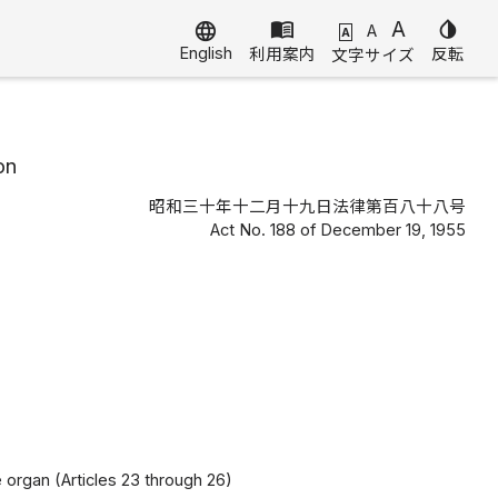
menu_book
A
invert_colors
language
A
A
English
利用案内
反転
文字サイズ
on
昭和三十年十二月十九日法律第百八十八号
Act No. 188 of December 19, 1955
organ (Articles 23 through 26)