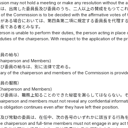
ion may not hold a meeting or make any resolution without the a
事は、出席した委員長及び委員のうち、二人以上の賛成をもつてこ
of the Commission is to be decided with the affirmative votes o
障がある場合においては、第四条第二項に規定する委員長を代理す
員長である者とみなす。
person is unable to perform their duties, the person acting in place 
duties of the chairperson. With respect to the application of the 
委員の給与）
 Chairperson and Members)
及び委員の給与は、別に法律で定める。
lary of the chairperson and members of the Commission is provide
委員の服務）
 Chairperson and Members)
及び委員は、職務上知ることのできた秘密を漏らしてはならない。
airperson and members must not reveal any confidential informat
is obligation continues even after they have left their position.
長及び常勤の委員は、在任中、次の各号のいずれかに該当する行為
e chairperson and full-time members must not engage in any act fal