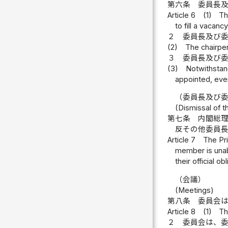
第六条
委員長
Article 6
(1)
Th
to fill a vacan
２
委員長及び
(2)
The chairpe
３
委員長及び
(3)
Notwithstand
appointed, even
（委員長及び
(Dismissal of 
第七条
内閣総
反その他委員
Article 7
The Pri
member is unabl
their official o
（会議）
(Meetings)
第八条
委員会
Article 8
(1)
Th
２
委員会は、