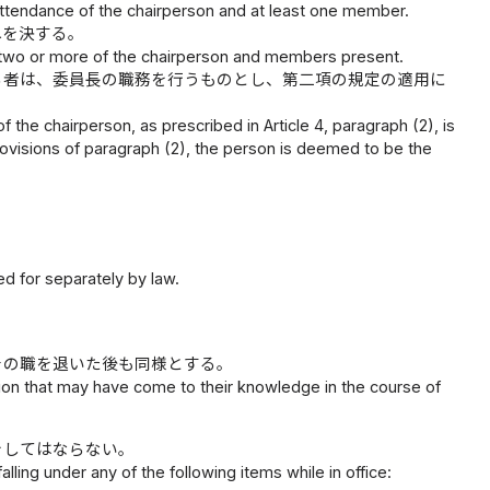
ttendance of the chairperson and at least one member.
れを決する。
f two or more of the chairperson and members present.
る者は、委員長の職務を行うものとし、第二項の規定の適用に
of the chairperson, as prescribed in Article 4, paragraph (2), is
provisions of paragraph (2), the person is deemed to be the
d for separately by law.
その職を退いた後も同様とする。
ion that may have come to their knowledge in the course of
をしてはならない。
ling under any of the following items while in office: