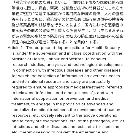
「感染症その他の疾患」という。）並びに予防及び医療に係る国
際協力に関し、調査、研究、分析及び技術の開発並びにこれらの
業務に密接に関連する高度かつ専門的な医療の提供、人材の養成
等を行うとともに、感染症その他の疾患に係る病原体等の検査等
及び医薬品等の試験等を行うことにより、国内における感染症の
まん延その他の公衆衛生上重大な危害が生じ、又は生じるおそれ
がある緊急の事態の予防及びその拡大の防止並びに国内外の公衆
衛生の向上及び増進に寄与することを目的とする。
Article 1
The purpose of Japan Institute for Health Security
is, under the supervision and in close coordination with the
Minister of Health, Labour and Welfare, to conduct
research, studies, analysis, and technological development
in connection with infectious diseases and other diseases
for which the collection of information on overseas cases
and international research and study are particularly
required to ensure appropriate medical treatment (referred
to below as "infectious and other diseases"), and with
international cooperation on prevention and medical
treatment; to engage in the provision of advanced and
specialized medical treatment, the development of human
resources, etc. closely relevant to the above operations;
and to carry out examinations, etc. of the pathogens, etc. of
infectious and other diseases and tests, etc. for medicine,
etc.; thereby seeking to prevent the emergence and