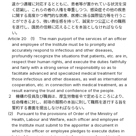
速かつ適確に対応するとともに、患者等が置かれている状況を深
く認識し、これらの者の人権を尊重しつつ、感染症その他の疾患
に関する高度かつ専門的な医療、医療に係る国際協力等を行うこ
とができるよう、強い責任感を持って、誠実かつ公正にその職務
を遂行し、国民の信頼に応えることを本旨としなければならな
い。
Article 20
(1)
The main purport of the services of an officer
and employee of the Institute must be to promptly and
accurately respond to infectious and other diseases,
profoundly recognize the situations that patients, etc. are in,
respect their human rights, and execute the duties faithfully
and fairly with a strong sense of responsibility so as to
facilitate advanced and specialized medical treatment for
those infectious and other diseases, as well as international
cooperation, etc. in connection with medical treatment, as a
result earning the trust and confidence of the people.
２
機構の役員及び職員は、厚生労働省令で定めるところにより、
任命権者に対し、前項の服務の本旨に則して職務を遂行する旨を
誓約する書面を提出しなければならない。
(2)
Pursuant to the provisions of Order of the Ministry of
Health, Labour and Welfare, each officer and employee of
the Institute must submit to the appointer a document in
which the officer or employee pledges to execute duties in