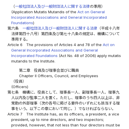
（
一般社団法人及び一般財団法人に関する法律
の準用）
(Application Mutatis Mutandis of the
Act on General
Incorporated Associations and General Incorporated
Foundations
)
第六条
一般社団法人及び一般財団法人に関する法律
（平成十八年
法律第四十八号）第四条及び第七十八条の規定は、機構について
準用する。
Article 6
The provisions of Articles 4 and 78 of the
Act on
General Incorporated Associations and General
Incorporated Foundations
(Act No. 48 of 2006) apply mutatis
mutandis to the Institute.
第二章 役員及び理事会並びに職員
Chapter II Officers, Council, and Employees
（役員）
(Officers)
第七条
機構に、役員として、理事長一人、副理事長一人、理事九
人以内及び監事二人を置く。ただし、理事のうち四人以上は、非
常勤の外部理事（次の各号に掲げる要件のいずれにも該当する理
事をいう。以下この章において同じ。）でなければならない。
Article 7
The Institute has, as its officers, a president, a vice
president, up to nine directors, and two inspectors;
provided, however, that not less than four directors must be