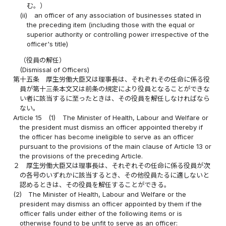
む。）
(ii)
an officer of any association of businesses stated in
the preceding item (including those with the equal or
superior authority or controlling power irrespective of the
officer's title)
（役員の解任）
(Dismissal of Officers)
第十五条
厚生労働大臣又は理事長は、それぞれその任命に係る役
員が第十三条本文又は前条の規定により役員となることができな
い者に該当するに至ったときは、その役員を解任しなければなら
ない。
Article 15
(1)
The Minister of Health, Labour and Welfare or
the president must dismiss an officer appointed thereby if
the officer has become ineligible to serve as an officer
pursuant to the provisions of the main clause of Article 13 or
the provisions of the preceding Article.
２
厚生労働大臣又は理事長は、それぞれその任命に係る役員が次
の各号のいずれかに該当するとき、その他役員たるに適しないと
認めるときは、その役員を解任することができる。
(2)
The Minister of Health, Labour and Welfare or the
president may dismiss an officer appointed by them if the
officer falls under either of the following items or is
otherwise found to be unfit to serve as an officer: