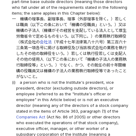
part-time base outside directors (meaning those directors
who fall under all of the requirements stated in the following
items; the same applies in this Chapter below):
一
機構の理事長、副理事長、理事（外部理事を除く。）若しく
は職員（以下この条において「機構の役職員」という。）又は
機構の子法人（機構がその経営を支配している法人として厚生
労働省令で定めるものをいう。以下同じ。）の業務執行取締役
（株式会社の
会社法
（平成十七年法律第八十六号）第三百六十
三条第一項各号に掲げる取締役及び当該株式会社の業務を執行
したその他の取締役をいう。）若しくは執行役若しくは支配人
その他の使用人（以下この条において「機構の子法人の業務執
行取締役等」という。）でなく、かつ、その就任の前十年間機
構の役職員又は機構の子法人の業務執行取締役等であったこと
がないこと。
(i)
a person who is not the Institute's president, vice
president, director (excluding outside directors), or
employee (referred to as the "Institute's officer or
employee" in this Article below) or is not an executive
director (meaning any of the directors of a stock company
stated in the items of Article 363, paragraph (1) of the
Companies Act
(Act No. 86 of 2005) or other directors
who executed the operations of that stock company),
executive officer, manager, or other worker of a
subsidiary corporation of the Institute (meaning a