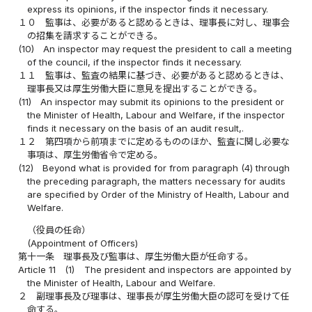
express its opinions, if the inspector finds it necessary.
１０
監事は、必要があると認めるときは、理事長に対し、理事会
の招集を請求することができる。
(10)
An inspector may request the president to call a meeting
of the council, if the inspector finds it necessary.
１１
監事は、監査の結果に基づき、必要があると認めるときは、
理事長又は厚生労働大臣に意見を提出することができる。
(11)
An inspector may submit its opinions to the president or
the Minister of Health, Labour and Welfare, if the inspector
finds it necessary on the basis of an audit result,.
１２
第四項から前項までに定めるもののほか、監査に関し必要な
事項は、厚生労働省令で定める。
(12)
Beyond what is provided for from paragraph (4) through
the preceding paragraph, the matters necessary for audits
are specified by Order of the Ministry of Health, Labour and
Welfare.
（役員の任命）
(Appointment of Officers)
第十一条
理事長及び監事は、厚生労働大臣が任命する。
Article 11
(1)
The president and inspectors are appointed by
the Minister of Health, Labour and Welfare.
２
副理事長及び理事は、理事長が厚生労働大臣の認可を受けて任
命する。