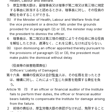
Health, Labour and Welfare.
５
厚生労働大臣は、副理事長又は理事が第二項又は第三項に規定
する事由に該当すると認めるときは、理事長に対し、その役員の
解任を命ずることができる。
(5)
If the Minister of Health, Labour and Welfare finds that
the vice president or a director falls under the grounds
provided for in paragraph (2) or (3), the minister may order
the president to dismiss the officer.
６
理事長は、第二項又は第三項の規定によりその任命に係る役員
を解任したときは、遅滞なく、これを公表しなければならない。
(6)
Upon dismissing an officer appointed thereby pursuant to
the provisions of paragraph (2) or (3), the president must
make public the dismissal without delay.
（役員等の損害賠償責任）
(Officers' Liability of Damages)
第十六条
機構の役員又は会計監査人は、その任務を怠ったとき
は、機構に対し、これによって生じた損害を賠償する責任を負
う。
Article 16
(1)
If an officer or financial auditor of the Institute
fails to perform their duties, the officer or financial auditor
bears liability to compensate the Institute for damage arising
from the failure.
２
前項の責任は、厚生労働大臣の承認がなければ、免除すること