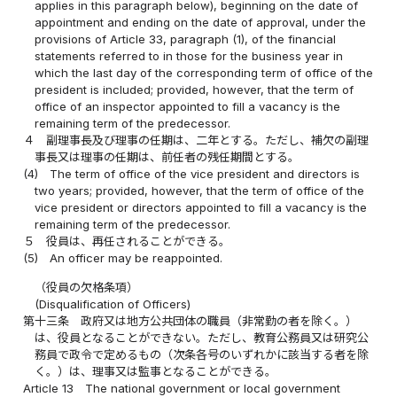
applies in this paragraph below), beginning on the date of
appointment and ending on the date of approval, under the
provisions of Article 33, paragraph (1), of the financial
statements referred to in those for the business year in
which the last day of the corresponding term of office of the
president is included; provided, however, that the term of
office of an inspector appointed to fill a vacancy is the
remaining term of the predecessor.
４
副理事長及び理事の任期は、二年とする。ただし、補欠の副理
事長又は理事の任期は、前任者の残任期間とする。
(4)
The term of office of the vice president and directors is
two years; provided, however, that the term of office of the
vice president or directors appointed to fill a vacancy is the
remaining term of the predecessor.
５
役員は、再任されることができる。
(5)
An officer may be reappointed.
（役員の欠格条項）
(Disqualification of Officers)
第十三条
政府又は地方公共団体の職員（非常勤の者を除く。）
は、役員となることができない。ただし、教育公務員又は研究公
務員で政令で定めるもの（次条各号のいずれかに該当する者を除
く。）は、理事又は監事となることができる。
Article 13
The national government or local government