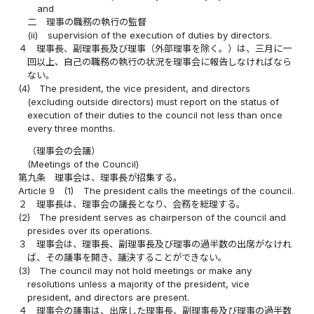
and
二
理事の職務の執行の監督
(ii)
supervision of the execution of duties by directors.
４
理事長、副理事長及び理事（外部理事を除く。）は、三月に一
回以上、自己の職務の執行の状況を理事会に報告しなければなら
ない。
(4)
The president, the vice president, and directors
(excluding outside directors) must report on the status of
execution of their duties to the council not less than once
every three months.
（理事会の会議）
(Meetings of the Council)
第九条
理事会は、理事長が招集する。
Article 9
(1)
The president calls the meetings of the council.
２
理事長は、理事会の議長となり、会務を総理する。
(2)
The president serves as chairperson of the council and
presides over its operations.
３
理事会は、理事長、副理事長及び理事の過半数の出席がなけれ
ば、その議事を開き、議決することができない。
(3)
The council may not hold meetings or make any
resolutions unless a majority of the president, vice
president, and directors are present.
４
理事会の議事は、出席した理事長、副理事長及び理事の過半数