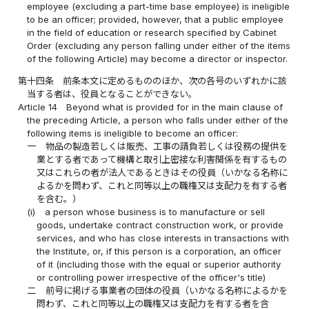
employee (excluding a part-time base employee) is ineligible
to be an officer; provided, however, that a public employee
in the field of education or research specified by Cabinet
Order (excluding any person falling under either of the items
of the following Article) may become a director or inspector.
第十四条
前条本文に定めるもののほか、次の各号のいずれかに該
当する者は、役員となることができない。
Article 14
Beyond what is provided for in the main clause of
the preceding Article, a person who falls under either of the
following items is ineligible to become an officer:
一
物品の製造若しくは販売、工事の請負若しくは役務の提供を
業とする者であって機構と取引上密接な利害関係を有するもの
又はこれらの者が法人であるときはその役員（いかなる名称に
よるかを問わず、これと同等以上の職権又は支配力を有する者
を含む。）
(i)
a person whose business is to manufacture or sell
goods, undertake contract construction work, or provide
services, and who has close interests in transactions with
the Institute, or, if this person is a corporation, an officer
of it (including those with the equal or superior authority
or controlling power irrespective of the officer's title)
二
前号に掲げる事業者の団体の役員（いかなる名称によるかを
問わず、これと同等以上の職権又は支配力を有する者を含