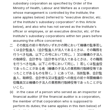
subsidiary corporation as specified by Order of the
Ministry of Health, Labour and Welfare as a corporation
whose management is controlled by the Institute; the
same applies below) (referred to "executive director, etc.
of the Institute's subsidiary corporation" in this Article
below), and also who has not served as the Institute's
officer or employee, or an executive director, etc. of the
Institute's subsidiary corporations within ten years before
assuming the office concerned;
二
その就任の前十年内のいずれかの時において機構の監事若し
くは会計監査人（会計監査人が法人であるときは、その職務を
行うべき社員。以下この号において同じ。）又は機構の子法人
の取締役、会計参与（会計参与が法人であるときは、その職務
を行うべき社員。以下この号において同じ。）若しくは監査役
であったことがある者（機構の子法人の業務執行取締役等であ
ったことがあるものを除く。）にあっては、当該監事、会計監
査人、取締役、会計参与又は監査役への就任の前十年間機構の
役職員又は機構の子法人の業務執行取締役等であったことがな
いこと。
(ii)
in the case of a person who served as an inspector or
financial auditor (if the financial auditor is a corporation,
the member of that corporation who is supposed to
perform its duties; the same applies in this item below) of