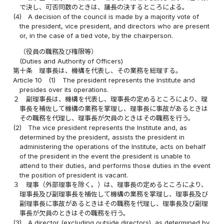
で決し、可否同数のときは、議長の決するところによる。
(4)
A decision of the council is made by a majority vote of
the president, vice president, and directors who are present
or, in the case of a tied vote, by the chairperson.
（役員の職務及び権限等）
(Duties and Authority of Officers)
第十条
理事長は、機構を代表し、その業務を総理する。
Article 10
(1)
The president represents the Institute and
presides over its operations.
２
副理事長は、機構を代表し、理事長の定めるところにより、理
事長を補佐して機構の業務を掌理し、理事長に事故があるときは
その職務を代理し、理事長が欠員のときはその職務を行う。
(2)
The vice president represents the Institute and, as
determined by the president, assists the president in
administering the operations of the Institute, acts on behalf
of the president in the event the president is unable to
attend to their duties, and performs those duties in the event
the position of president is vacant.
３
理事（外部理事を除く。）は、理事長の定めるところにより、
理事長及び副理事長を補佐して機構の業務を掌理し、理事長及び
副理事長に事故があるときはその職務を代理し、理事長及び副理
事長が欠員のときはその職務を行う。
(3)
A director (excluding outside directors), as determined by