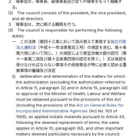
２
理事会は、理事長、副理事長及び全ての理事をもって組織す
る。
(2)
The council consists of the president, the vice president,
and all directors.
３
理事会は、次に掲げる職務を行う。
(3)
The council is responsible for performing the following
duties:
一
この法律（第四十三条において読み替えて準用する
独立行政
法人通則法
（平成十一年法律第百三号）の規定を含む。第十条
第六項において同じ。）の規定により厚生労働大臣の認可（第
十一条第二項及び第十五条第四項の認可を除く。）又は承認を
受けなければならない事項その他理事会が特に必要と認める重
要事項の審議及び決定
(i)
deliberation and determination of the matters for which
the authorization (excluding the authorization referred to
in Article 11, paragraph (2) and in Article 15, paragraph (4))
or approval of the Minister of Health, Labour and Welfare
must be obtained pursuant to the provisions of this Act
(including the provisions of the
Act on General Rules for
Incorporated Administrative Agencies
(Act No. 103 of
1999), as applied mutatis mutandis pursuant to Article 43,
following the deemed replacement of terms; the same
applies in Article 10, paragraph (6)), and other important
matters deemed particularly necessary by the council;