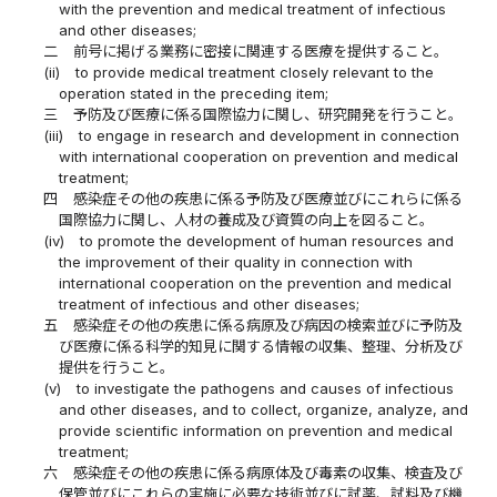
with the prevention and medical treatment of infectious
and other diseases;
二
前号に掲げる業務に密接に関連する医療を提供すること。
(ii)
to provide medical treatment closely relevant to the
operation stated in the preceding item;
三
予防及び医療に係る国際協力に関し、研究開発を行うこと。
(iii)
to engage in research and development in connection
with international cooperation on prevention and medical
treatment;
四
感染症その他の疾患に係る予防及び医療並びにこれらに係る
国際協力に関し、人材の養成及び資質の向上を図ること。
(iv)
to promote the development of human resources and
the improvement of their quality in connection with
international cooperation on the prevention and medical
treatment of infectious and other diseases;
五
感染症その他の疾患に係る病原及び病因の検索並びに予防及
び医療に係る科学的知見に関する情報の収集、整理、分析及び
提供を行うこと。
(v)
to investigate the pathogens and causes of infectious
and other diseases, and to collect, organize, analyze, and
provide scientific information on prevention and medical
treatment;
六
感染症その他の疾患に係る病原体及び毒素の収集、検査及び
保管並びにこれらの実施に必要な技術並びに試薬、試料及び機