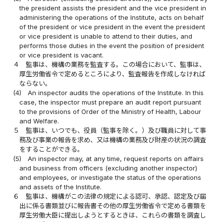
the president assists the president and the vice president in
administering the operations of the Institute, acts on behalf
of the president or vice president in the event the president
or vice president is unable to attend to their duties, and
performs those duties in the event the position of president
or vice president is vacant.
４
監事は、機構の業務を監査する。この場合において、監事は、
厚生労働省令で定めるところにより、監査報告を作成しなければ
ならない。
(4)
An inspector audits the operations of the Institute. In this
case, the inspector must prepare an audit report pursuant
to the provisions of Order of the Ministry of Health, Labour
and Welfare.
５
監事は、いつでも、役員（監事を除く。）及び職員に対して事
務及び事業の報告を求め、又は機構の業務及び財産の状況の調査
をすることができる。
(5)
An inspector may, at any time, request reports on affairs
and business from officers (excluding another inspector)
and employees, or investigate the status of the operations
and assets of the Institute.
６
監事は、機構がこの法律の規定による認可、承認、認定及び届
出に係る書類並びに報告書その他の厚生労働省令で定める書類を
厚生労働大臣に提出しようとするときは、これらの書類を調査し