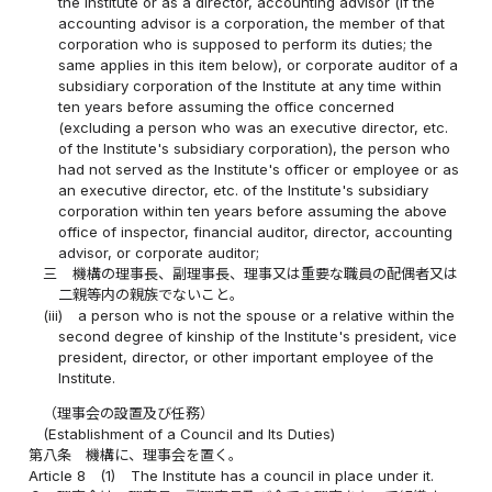
the Institute or as a director, accounting advisor (if the
accounting advisor is a corporation, the member of that
corporation who is supposed to perform its duties; the
same applies in this item below), or corporate auditor of a
subsidiary corporation of the Institute at any time within
ten years before assuming the office concerned
(excluding a person who was an executive director, etc.
of the Institute's subsidiary corporation), the person who
had not served as the Institute's officer or employee or as
an executive director, etc. of the Institute's subsidiary
corporation within ten years before assuming the above
office of inspector, financial auditor, director, accounting
advisor, or corporate auditor;
三
機構の理事長、副理事長、理事又は重要な職員の配偶者又は
二親等内の親族でないこと。
(iii)
a person who is not the spouse or a relative within the
second degree of kinship of the Institute's president, vice
president, director, or other important employee of the
Institute.
（理事会の設置及び任務）
(Establishment of a Council and Its Duties)
第八条
機構に、理事会を置く。
Article 8
(1)
The Institute has a council in place under it.