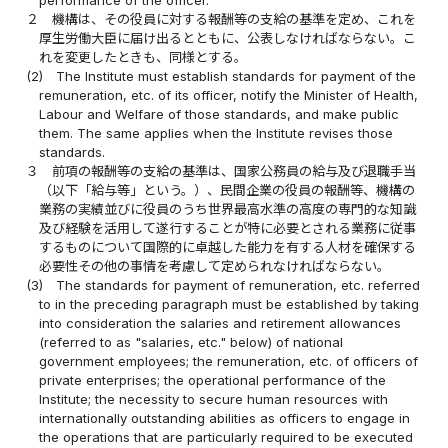
performance of the officer.
２
機構は、その役員に対する報酬等の支給の基準を定め、これを
厚生労働大臣に届け出るとともに、公表しなければならない。こ
れを変更したときも、同様とする。
(2)
The Institute must establish standards for payment of the
remuneration, etc. of its officer, notify the Minister of Health,
Labour and Welfare of those standards, and make public
them. The same applies when the Institute revises those
standards.
３
前項の報酬等の支給の基準は、国家公務員の給与及び退職手当
（以下「給与等」という。）、民間企業の役員の報酬等、機構の
業務の実績並びに役員のうち世界最高水準の高度の専門的な知識
及び経験を活用して遂行することが特に必要とされる業務に従事
するものについて国際的に卓越した能力を有する人材を確保する
必要性その他の事情を考慮して定められなければならない。
(3)
The standards for payment of remuneration, etc. referred
to in the preceding paragraph must be established by taking
into consideration the salaries and retirement allowances
(referred to as "salaries, etc." below) of national
government employees; the remuneration, etc. of officers of
private enterprises; the operational performance of the
Institute; the necessity to secure human resources with
internationally outstanding abilities as officers to engage in
the operations that are particularly required to be executed