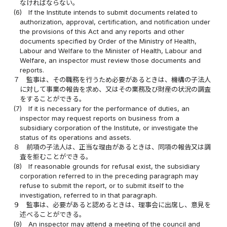
なければならない。
(6)
If the Institute intends to submit documents related to
authorization, approval, certification, and notification under
the provisions of this Act and any reports and other
documents specified by Order of the Ministry of Health,
Labour and Welfare to the Minister of Health, Labour and
Welfare, an inspector must review those documents and
reports.
７
監事は、その職務を行うため必要があるときは、機構の子法人
に対して事業の報告を求め、又はその業務及び財産の状況の調査
をすることができる。
(7)
If it is necessary for the performance of duties, an
inspector may request reports on business from a
subsidiary corporation of the Institute, or investigate the
status of its operations and assets.
８
前項の子法人は、正当な理由があるときは、同項の報告又は調
査を拒むことができる。
(8)
If reasonable grounds for refusal exist, the subsidiary
corporation referred to in the preceding paragraph may
refuse to submit the report, or to submit itself to the
investigation, referred to in that paragraph.
９
監事は、必要があると認めるときは、理事会に出席し、意見を
述べることができる。
(9)
An inspector may attend a meeting of the council and