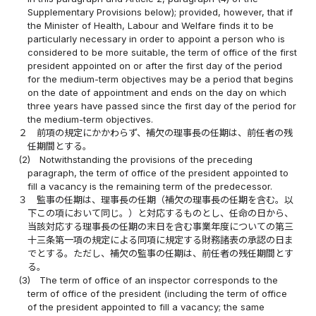
Supplementary Provisions below); provided, however, that if
the Minister of Health, Labour and Welfare finds it to be
particularly necessary in order to appoint a person who is
considered to be more suitable, the term of office of the first
president appointed on or after the first day of the period
for the medium-term objectives may be a period that begins
on the date of appointment and ends on the day on which
three years have passed since the first day of the period for
the medium-term objectives.
２
前項の規定にかかわらず、補欠の理事長の任期は、前任者の残
任期間とする。
(2)
Notwithstanding the provisions of the preceding
paragraph, the term of office of the president appointed to
fill a vacancy is the remaining term of the predecessor.
３
監事の任期は、理事長の任期（補欠の理事長の任期を含む。以
下この項において同じ。）と対応するものとし、任命の日から、
当該対応する理事長の任期の末日を含む事業年度についての第三
十三条第一項の規定による同項に規定する財務諸表の承認の日ま
でとする。ただし、補欠の監事の任期は、前任者の残任期間とす
る。
(3)
The term of office of an inspector corresponds to the
term of office of the president (including the term of office
of the president appointed to fill a vacancy; the same