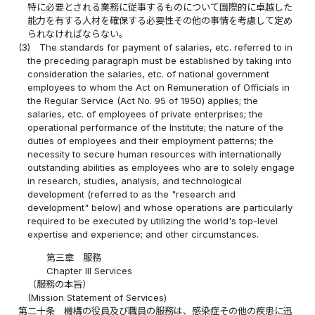
特に必要とされる業務に従事するものについて国際的に卓越した
能力を有する人材を確保する必要性その他の事情を考慮して定め
られなければならない。
(3)
The standards for payment of salaries, etc. referred to in
the preceding paragraph must be established by taking into
consideration the salaries, etc. of national government
employees to whom the Act on Remuneration of Officials in
the Regular Service (Act No. 95 of 1950) applies; the
salaries, etc. of employees of private enterprises; the
operational performance of the Institute; the nature of the
duties of employees and their employment patterns; the
necessity to secure human resources with internationally
outstanding abilities as employees who are to solely engage
in research, studies, analysis, and technological
development (referred to as the "research and
development" below) and whose operations are particularly
required to be executed by utilizing the world's top-level
expertise and experience; and other circumstances.
第三章 服務
Chapter III Services
（服務の本旨）
(Mission Statement of Services)
第二十条
機構の役員及び職員の服務は、感染症その他の疾患に迅