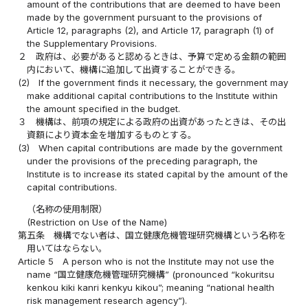
amount of the contributions that are deemed to have been
made by the government pursuant to the provisions of
Article 12, paragraphs (2), and Article 17, paragraph (1) of
the Supplementary Provisions.
２
政府は、必要があると認めるときは、予算で定める金額の範囲
内において、機構に追加して出資することができる。
(2)
If the government finds it necessary, the government may
make additional capital contributions to the Institute within
the amount specified in the budget.
３
機構は、前項の規定による政府の出資があったときは、その出
資額により資本金を増加するものとする。
(3)
When capital contributions are made by the government
under the provisions of the preceding paragraph, the
Institute is to increase its stated capital by the amount of the
capital contributions.
（名称の使用制限）
(Restriction on Use of the Name)
第五条
機構でない者は、国立健康危機管理研究機構という名称を
用いてはならない。
Article 5
A person who is not the Institute may not use the
name “国立健康危機管理研究機構” (pronounced “kokuritsu
kenkou kiki kanri kenkyu kikou”; meaning “national health
risk management research agency”).