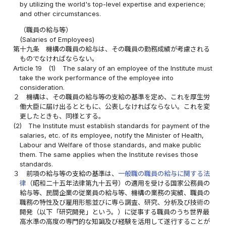
by utilizing the world's top-level expertise and experience;
and other circumstances.
（職員の給与等）
(Salaries of Employees)
第十九条
機構の職員の給与は、その職員の勤務成績が考慮される
ものでなければならない。
Article 19
(1)
The salary of an employee of the Institute must
take the work performance of the employee into
consideration.
２
機構は、その職員の給与等の支給の基準を定め、これを厚生労
働大臣に届け出るとともに、公表しなければならない。これを変
更したときも、同様とする。
(2)
The Institute must establish standards for payment of the
salaries, etc. of its employee, notify the Minister of Health,
Labour and Welfare of those standards, and make public
them. The same applies when the Institute revises those
standards.
３
前項の給与等の支給の基準は、
一般職の職員の給与に関する法
律
（昭和二十五年法律第九十五号）の適用を受ける国家公務員の
給与等、民間企業の従業員の給与等、機構の業務の実績、職員の
職務の特性及び雇用形態並びに専ら調査、研究、分析及び技術の
開発（以下「研究開発」という。）に従事する職員のうち世界最
高水準の高度の専門的な知識及び経験を活用して遂行することが