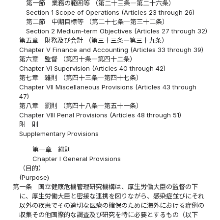
第一節 業務の範囲等 （第二十三条―第二十六条）
Section 1 Scope of Operations (Articles 23 through 26)
第二節 中期目標等 （第二十七条―第三十二条）
Section 2 Medium-term Objectives (Articles 27 through 32)
第五章 財務及び会計 （第三十三条―第三十九条）
Chapter V Finance and Accounting (Articles 33 through 39)
第六章 監督 （第四十条―第四十二条）
Chapter VI Supervision (Articles 40 through 42)
第七章 雑則 （第四十三条―第四十七条）
Chapter VII Miscellaneous Provisions (Articles 43 through
47)
第八章 罰則 （第四十八条―第五十一条）
Chapter VIII Penal Provisions (Articles 48 through 51)
附 則
Supplementary Provisions
第一章 総則
Chapter I General Provisions
（目的）
(Purpose)
第一条
国立健康危機管理研究機構は、厚生労働大臣の監督の下
に、厚生労働大臣と密接な連携を図りながら、感染症並びにそれ
以外の疾患でその適切な医療の確保のために海外における症例の
収集その他国際的な調査及び研究を特に必要とするもの（以下