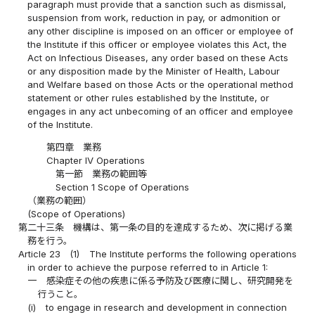
paragraph must provide that a sanction such as dismissal,
suspension from work, reduction in pay, or admonition or
any other discipline is imposed on an officer or employee of
the Institute if this officer or employee violates this Act, the
Act on Infectious Diseases, any order based on these Acts
or any disposition made by the Minister of Health, Labour
and Welfare based on those Acts or the operational method
statement or other rules established by the Institute, or
engages in any act unbecoming of an officer and employee
of the Institute.
第四章 業務
Chapter IV Operations
第一節 業務の範囲等
Section 1 Scope of Operations
（業務の範囲）
(Scope of Operations)
第二十三条
機構は、第一条の目的を達成するため、次に掲げる業
務を行う。
Article 23
(1)
The Institute performs the following operations
in order to achieve the purpose referred to in Article 1:
一
感染症その他の疾患に係る予防及び医療に関し、研究開発を
行うこと。
(i)
to engage in research and development in connection