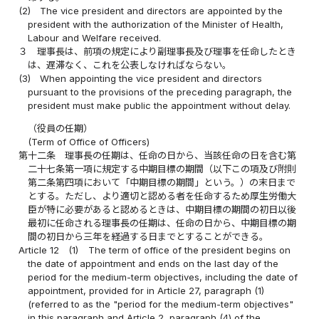
(2)
The vice president and directors are appointed by the
president with the authorization of the Minister of Health,
Labour and Welfare received.
３
理事長は、前項の規定により副理事長及び理事を任命したとき
は、遅滞なく、これを公表しなければならない。
(3)
When appointing the vice president and directors
pursuant to the provisions of the preceding paragraph, the
president must make public the appointment without delay.
（役員の任期）
(Term of Office of Officers)
第十二条
理事長の任期は、任命の日から、当該任命の日を含む第
二十七条第一項に規定する中期目標の期間（以下この項及び附則
第二条第四項において「中期目標の期間」という。）の末日まで
とする。ただし、より適切と認める者を任命するため厚生労働大
臣が特に必要があると認めるときは、中期目標の期間の初日以後
最初に任命される理事長の任期は、任命の日から、中期目標の期
間の初日から三年を経過する日までとすることができる。
Article 12
(1)
The term of office of the president begins on
the date of appointment and ends on the last day of the
period for the medium-term objectives, including the date of
appointment, provided for in Article 27, paragraph (1)
(referred to as the "period for the medium-term objectives"
in this paragraph and Article 2, paragraph (4) of the