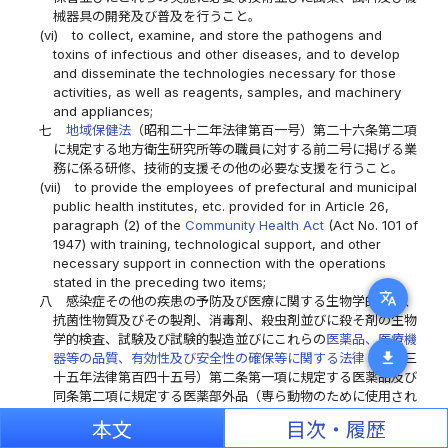
械器具の開発及び普及を行うこと。
(vi)
to collect, examine, and store the pathogens and
toxins of infectious and other diseases, and to develop
and disseminate the technologies necessary for those
activities, as well as reagents, samples, and machinery
and appliances;
七
地域保健法
（昭和二十二年法律第百一号）第二十六条第二項
に規定する地方衛生研究所等の職員に対する前二号に掲げる業
務に係る研修、技術的支援その他の必要な支援を行うこと。
(vii)
to provide the employees of prefectural and municipal
public health institutes, etc. provided for in Article 26,
paragraph (2) of the
Community Health Act
(Act No. 101 of
1947) with training, technological support, and other
necessary support in connection with the operations
stated in the preceding two items;
translate
八
感染症その他の疾患の予防及び医療に関する生物学的製剤、
抗菌性物質及びその製剤、消毒剤、殺虫剤並びに殺そ剤の生物
学的検査、試験及び試験的製造並びにこれらの
医薬品、医療機
download
器等の品質、有効性及び安全性の確保等に関する法律
（昭和三
十五年法律第百四十五号）第二条第一項に規定する医薬品及び
同条第二項に規定する医薬部外品（専ら動物のために使用され
ることが目的とされているものを除く。）の生物学的検査及び
本文
目次・履歴
試験に必要な標準品の製造を行うこと。