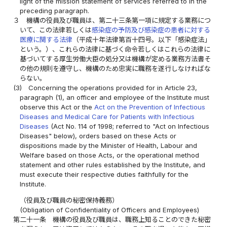
light of the mission statement of services referred to in the
preceding paragraph.
３
機構の役員及び職員は、第二十三条第一項に規定する業務につ
いて、この法律若しくは
感染症の予防及び感染症の患者に対する
医療に関する法律
（平成十年法律第百十四号。以下「感染症法」
という。）、これらの法律に基づく命令若しくはこれらの法律に
基づいてする厚生労働大臣の処分又は機構が定める業務方法書そ
の他の規則を遵守し、機構のため忠実に職務を遂行しなければな
らない。
(3)
Concerning the operations provided for in Article 23,
paragraph (1), an officer and employee of the Institute must
observe this Act or the
Act on the Prevention of Infectious
Diseases and Medical Care for Patients with Infectious
Diseases
(Act No. 114 of 1998; referred to "Act on Infectious
Diseases" below), orders based on these Acts or
dispositions made by the Minister of Health, Labour and
Welfare based on those Acts, or the operational method
statement and other rules established by the Institute, and
must execute their respective duties faithfully for the
Institute.
（役員及び職員の秘密保持義務）
(Obligation of Confidentiality of Officers and Employees)
第二十一条
機構の役員及び職員は、職務上知ることのできた秘密