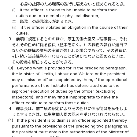
一
心身の故障のため職務の遂行に堪えないと認められるとき。
(i)
if the officer is found to be unable to perform their
duties due to a mental or physical disorder;
二
職務上の義務違反があるとき。
(ii)
if the officer violates an obligation in the course of their
duties.
３
前項に規定するもののほか、厚生労働大臣又は理事長は、それ
ぞれその任命に係る役員（監事を除く。）の職務の執行が適当で
ないため機構の業務の実績が悪化した場合であって、その役員に
引き続き当該職務を行わせることが適切でないと認めるときは、
その役員を解任することができる。
(3)
Beyond what is provided for in the preceding paragraph,
the Minister of Health, Labour and Welfare or the president
may dismiss an officer appointed by them, if the operational
performance of the Institute has deteriorated due to the
improper execution of duties by the officer (excluding
inspectors), and if they find it inappropriate to have the
officer continue to perform those duties.
４
理事長は、前二項の規定によりその任命に係る役員を解任しよ
うとするときは、厚生労働大臣の認可を受けなければならない。
(4)
If the president is to dismiss an officer appointed thereby
pursuant to the provisions of the preceding two paragraphs,
the president must obtain the authorization of the Minister of