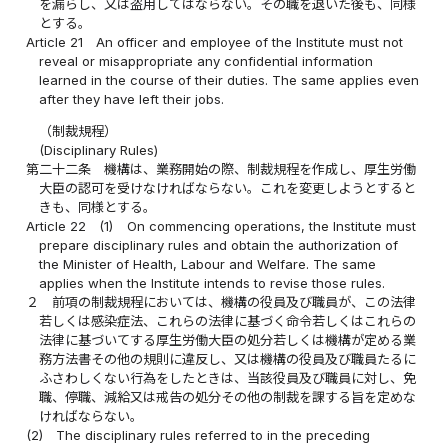
を漏らし、又は盗用してはならない。その職を退いた後も、同様
とする。
Article 21
An officer and employee of the Institute must not
reveal or misappropriate any confidential information
learned in the course of their duties. The same applies even
after they have left their jobs.
（制裁規程）
(Disciplinary Rules)
第二十二条
機構は、業務開始の際、制裁規程を作成し、厚生労働
大臣の認可を受けなければならない。これを変更しようとすると
きも、同様とする。
Article 22
(1)
On commencing operations, the Institute must
prepare disciplinary rules and obtain the authorization of
the Minister of Health, Labour and Welfare. The same
applies when the Institute intends to revise those rules.
２
前項の制裁規程においては、機構の役員及び職員が、この法律
若しくは感染症法、これらの法律に基づく命令若しくはこれらの
法律に基づいてする厚生労働大臣の処分若しくは機構が定める業
務方法書その他の規則に違反し、又は機構の役員及び職員たるに
ふさわしくない行為をしたときは、当該役員及び職員に対し、免
職、停職、減給又は戒告の処分その他の制裁を課する旨を定めな
ければならない。
(2)
The disciplinary rules referred to in the preceding