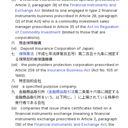
Article 2, paragraph (9) of the
Financial Instruments and
Exchange Act
(limited to one engaged in type 2 financial
instruments business prescribed in Article 28, paragraph
(2) of that Act) who is a commodity investment sales
manager prescribed in Article 35 of the
Act on Regulation
of Commodity Investment
(limited to those that are
corporations);
六
預金保険機構
(vi)
Deposit Insurance Corporation of Japan;
七
保険業法
（平成七年法律第百五号）第二百五十九条に規定す
る保険契約者保護機構
(vii)
the policyholders protection corporation prescribed in
Article 259 of the
Insurance Business Act
(Act No. 105 of
1995);
八
特定目的会社
(viii)
a specified purpose company;
九
金融商品取引所（
金融商品取引法
第二条第十六項に規定する
金融商品取引所をいう。以下同じ。）に上場されている株券の
発行者である会社
(ix)
companies that issue share certificates listed on a
financial instruments exchange (meaning a financial
instruments exchange prescribed in Article 2, paragraph
(16) of the
Financial Instruments and Exchange Act
; the