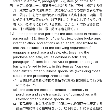
stated in Article 2, paragraph (22), item (v) of the Act;
四
法第二条第二十二項第五号に掲げる行為（同号に規定する媒
介、取次ぎ及び代理を除き、次に掲げる全ての要件を満たすも
のに限る。）を行う者が商品の売買等（法第十条第二項第一号
に規定する売買等をいう。以下同じ。）を業として行っている
者（以下この号において「当業者」という。）である場合に
は、他の当業者（前三号に掲げる者を除く。）
(iv)
if the person that performs the acts stated in Article 2,
paragraph (22), item (v) of the Act (excluding brokerage,
intermediation, and actions as an agent, and limited to
one that satisfies all of the following requirements)
engages in purchase and sale, etc. (meaning the
purchase and sale, etc. as defined in Article 10,
paragraph (2), item (i) of the Act) of goods on a regular
basis, (referred to below in this item as "business
specialists"), other business specialists (excluding those
stated in the preceding three items);
イ
当該他の当業者との間の商品の売買取引に付随して行うも
のであること。
(a)
the acts are those performed incidentally to
purchase and sale transactions of commodities with
relevant other business specialists;
ロ
商品市場における相場等（令第二十九条第四号に規定する
商品市場における相場等をいう。以下同じ。）に係る変動に