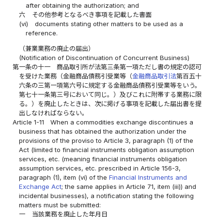
after obtaining the authorization; and
六
その他参考となるべき事項を記載した書面
(vi)
documents stating other matters to be used as a
reference.
（兼業業務の廃止の届出）
(Notification of Discontinuation of Concurrent Business)
第一条の十一
商品取引所が法第三条第一項ただし書の規定の認可
を受けた業務（金融商品債務引受業等（
金融商品取引法
第百五十
六条の三第一項第六号に規定する金融商品債務引受業等をいう。
第七十一条第三号において同じ。）及びこれに附帯する業務に限
る。）を廃止したときは、次に掲げる事項を記載した届出書を提
出しなければならない。
Article 1-11
When a commodities exchange discontinues a
business that has obtained the authorization under the
provisions of the proviso to Article 3, paragraph (1) of the
Act (limited to financial instruments obligation assumption
services, etc. (meaning financial instruments obligation
assumption services, etc. prescribed in Article 156-3,
paragraph (1), item (vi) of the
Financial Instruments and
Exchange Act
; the same applies in Article 71, item (iii)) and
incidental businesses), a notification stating the following
matters must be submitted:
一
当該業務を廃止した年月日