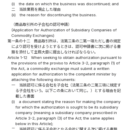
(i)
the date on which the business was discontinued; and
二
当該業務を廃止した理由
(ii)
the reason for discontinuing the business.
（商品取引所の子会社の認可申請）
(Application for Authorization of Subsidiary Companies of
Commodity Exchanges)
第一条の十二
商品取引所は、法第三条の二第一項ただし書の規定
により認可を受けようとするときは、認可申請書に次に掲げる書
類を添付して主務大臣に提出しなければならない。
Article 1-12
When seeking to obtain authorization pursuant to
the provisions of the proviso to Article 3-2, paragraph (1) of
the Act, a commodity exchange must submit a written
application for authorization to the competent minister by
attaching the following documents:
一
当該認可に係る会社を子会社（法第三条の二第三項に規定す
る子会社をいう。以下この条において同じ。）とする理由を記
載した書面
(i)
a document stating the reason for making the company
for which the authorization is sought to be its subsidiary
company (meaning a subsidiary company prescribed in
Article 3-2, paragraph (3) of the Act; the same applies
below in this Article);
二
当該認可に係る子会社となる会社に関する次に掲げる書類