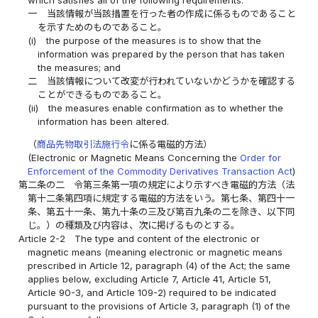
一
当該情報が当該措置を行った者の作成に係るものであること
を示すためのものであること。
(i)
the purpose of the measures is to show that the
information was prepared by the person that has taken
the measures; and
二
当該情報について改変が行われていないかどうかを確認する
ことができるものであること。
(ii)
the measures enable confirmation as to whether the
information has been altered.
（
商品先物取引法施行令
に係る電磁的方法）
(Electronic or Magnetic Means Concerning the
Order for
Enforcement of the Commodity Derivatives Transaction Act
)
第二条の二
令第三条第一項の規定により示すべき電磁的方法（法
第十二条第四項に規定する電磁的方法をいう。第七条、第四十一
条、第五十一条、第九十条の三及び第百九条の二を除き、以下同
じ。）の種類及び内容は、次に掲げるものとする。
Article 2-2
The type and content of the electronic or
magnetic means (meaning electronic or magnetic means
prescribed in Article 12, paragraph (4) of the Act; the same
applies below, excluding Article 7, Article 41, Article 51,
Article 90-3, and Article 109-2) required to be indicated
pursuant to the provisions of Article 3, paragraph (1) of the