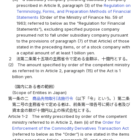
prescribed in Article 8, paragraph (3) of the
Regulation on
Terminology, Forms, and Preparation Methods of Financial
Statements
(Order of the Ministry of Finance No. 59 of
1963; referred to below as the "Regulation for Financial
Statements"), excluding specified purpose company
presumed not to fall under subsidiary company pursuant
to the provisions of paragraph (7) of that Article) of those
stated in the preceding items, or of a stock company with
a capital amount of at least 1 billion yen.
２
法第二条第十五項の主務省令で定める金額は、十億円とする。
(2)
The amount specified by order of the competent ministry
as referred to in Article 2, paragraph (15) of the Act is 1
billion yen.
（国内にある者の範囲）
(Scope of Entities in Japan)
第一条の二
商品先物取引法施行令
（以下「令」という。）第二条
第二号の主務省令で定める者は、前条第一項各号に掲げる者及び
資本金の額が十億円以上の株式会社とする。
Article 1-2
The entity prescribed by order of the competent
ministry referred to in Article 2, item (ii) of the
Order for
Enforcement of the Commodity Derivatives Transaction Act
(referred to below as the "Order") is one stated in the items