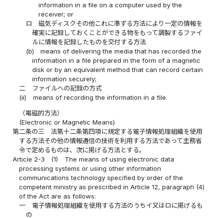
information in a file on a computer used by the
receiver; or
ロ
磁気ディスクその他これに準ずる方法により一定の情報を
確実に記録しておくことができる物をもって調製するファイ
ルに情報を記録したものを交付する方法
(b)
means of delivering the media that has recorded the
information in a file prepared in the form of a magnetic
disk or by an equivalent method that can record certain
information securely;
二
ファイルへの記録の方式
(ii)
means of recording the information in a file.
（電磁的方法）
(Electronic or Magnetic Means)
第二条の三
法第十二条第四項に規定する電子情報処理組織を使用
する方法その他の情報通信の技術を利用する方法であって主務省
令で定めるものは、次に掲げる方法とする。
Article 2-3
(1)
The means of using electronic data
processing systems or using other information
communications technology specified by order of the
competent ministry as prescribed in Article 12, paragraph (4)
of the Act are as follows:
一
電子情報処理組織を使用する方法のうちイ又はロに掲げるも
の