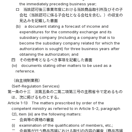
the immediately preceding business year;
ロ
当該認可後三事業年度における当該商品取引所及びその子
会社（当該認可に係る子会社となる会社を含む。）の収支の
見込みを記載した書面
(b)
a document stating a forecast of income and
expenditures for the commodity exchange and its
subsidiary company (including a company that is to
become the subsidiary company related for which the
authorization is sought) for three business years after
obtaining the authorization; and
四
その他参考となるべき事項を記載した書面
(iv)
documents stating other matters to be used as a
reference.
（自主規制業務）
(Self-Regulation Services)
第一条の十三
法第五条の二第二項第三号の主務省令で定めるもの
は、次に掲げるものとする。
Article 1-13
The matters prescribed by order of the
competent ministry as referred to in Article 5-2, paragraph
(2), item (iii) are the following matters:
一
会員等の資格の審査
(i)
examination of the qualifications of members, etc.;
二
会員等が行う商品市場における取引の内容の審査（商品市場