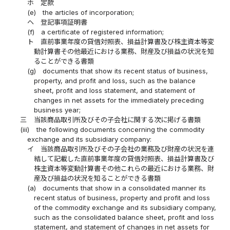
ホ
定款
(e)
the articles of incorporation;
ヘ
登記事項証明書
(f)
a certificate of registered information;
ト
直前事業年度の貸借対照表、損益計算書及び株主資本等変
動計算書その他最近における業務、財産及び損益の状況を知
ることができる書類
(g)
documents that show its recent status of business,
property, and profit and loss, such as the balance
sheet, profit and loss statement, and statement of
changes in net assets for the immediately preceding
business year;
三
当該商品取引所及びその子会社に関する次に掲げる書類
(iii)
the following documents concerning the commodity
exchange and its subsidiary company:
イ
当該商品取引所及びその子会社の業務及び財産の状況を連
結して記載した直前事業年度の貸借対照表、損益計算書及び
株主資本等変動計算書その他これらの最近における業務、財
産及び損益の状況を知ることができる書類
(a)
documents that show in a consolidated manner its
recent status of business, property and profit and loss
of the commodity exchange and its subsidiary company,
such as the consolidated balance sheet, profit and loss
statement, and statement of changes in net assets for