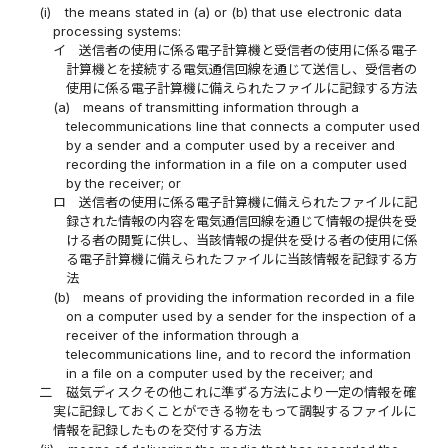
(i)
the means stated in (a) or (b) that use electronic data
processing systems:
イ
送信者の使用に係る電子計算機と受信者の使用に係る電子
計算機とを接続する電気通信回線を通じて送信し、受信者の
使用に係る電子計算機に備えられたファイルに記録する方法
(a)
means of transmitting information through a
telecommunications line that connects a computer used
by a sender and a computer used by a receiver and
recording the information in a file on a computer used
by the receiver; or
ロ
送信者の使用に係る電子計算機に備えられたファイルに記
録された情報の内容を電気通信回線を通じて情報の提供を受
ける者の閲覧に供し、当該情報の提供を受ける者の使用に係
る電子計算機に備えられたファイルに当該情報を記録する方
法
(b)
means of providing the information recorded in a file
on a computer used by a sender for the inspection of a
receiver of the information through a
telecommunications line, and to record the information
in a file on a computer used by the receiver; and
二
磁気ディスクその他これに準ずる方法により一定の情報を確
実に記録しておくことができる物をもって調製するファイルに
情報を記録したものを交付する方法