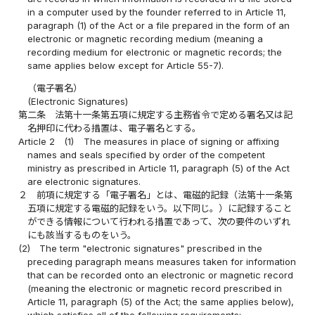
in a computer used by the founder referred to in Article 11,
paragraph (1) of the Act or a file prepared in the form of an
electronic or magnetic recording medium (meaning a
recording medium for electronic or magnetic records; the
same applies below except for Article 55-7).
（電子署名）
(Electronic Signatures)
第二条
法第十一条第五項に規定する主務省令で定める署名又は記
名押印に代わる措置は、電子署名とする。
Article 2
(1)
The measures in place of signing or affixing
names and seals specified by order of the competent
ministry as prescribed in Article 11, paragraph (5) of the Act
are electronic signatures.
２
前項に規定する「電子署名」とは、電磁的記録（法第十一条第
五項に規定する電磁的記録をいう。以下同じ。）に記録すること
ができる情報について行われる措置であって、次の要件のいずれ
にも該当するものをいう。
(2)
The term "electronic signatures" prescribed in the
preceding paragraph means measures taken for information
that can be recorded onto an electronic or magnetic record
(meaning the electronic or magnetic record prescribed in
Article 11, paragraph (5) of the Act; the same applies below),
which satisfies all of the following requirements: