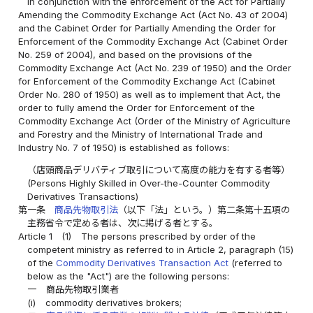
In conjunction with the enforcement of the Act for Partially
Amending the Commodity Exchange Act (Act No. 43 of 2004)
and the Cabinet Order for Partially Amending the Order for
Enforcement of the Commodity Exchange Act (Cabinet Order
No. 259 of 2004), and based on the provisions of the
Commodity Exchange Act (Act No. 239 of 1950) and the Order
for Enforcement of the Commodity Exchange Act (Cabinet
Order No. 280 of 1950) as well as to implement that Act, the
order to fully amend the Order for Enforcement of the
Commodity Exchange Act (Order of the Ministry of Agriculture
and Forestry and the Ministry of International Trade and
Industry No. 7 of 1950) is established as follows:
（店頭商品デリバティブ取引について高度の能力を有する者等）
(Persons Highly Skilled in Over-the-Counter Commodity
Derivatives Transactions)
第一条
商品先物取引法
（以下「法」という。）第二条第十五項の
主務省令で定める者は、次に掲げる者とする。
Article 1
(1)
The persons prescribed by order of the
competent ministry as referred to in Article 2, paragraph (15)
of the
Commodity Derivatives Transaction Act
(referred to
below as the "Act") are the following persons:
一
商品先物取引業者
(i)
commodity derivatives brokers;