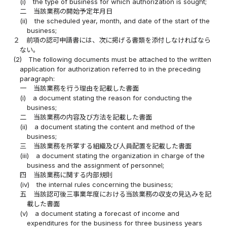
(i)
the type of business for which authorization is sought;
二
当該業務の開始予定年月日
(ii)
the scheduled year, month, and date of the start of the
business;
２
前項の認可申請書には、次に掲げる書類を添付しなければなら
ない。
(2)
The following documents must be attached to the written
application for authorization referred to in the preceding
paragraph:
一
当該業務を行う理由を記載した書面
(i)
a document stating the reason for conducting the
business;
二
当該業務の内容及び方法を記載した書面
(ii)
a document stating the content and method of the
business;
三
当該業務を所掌する組織及び人員配置を記載した書面
(iii)
a document stating the organization in charge of the
business and the assignment of personnel;
四
当該業務に関する内部規則
(iv)
the internal rules concerning the business;
五
当該認可後三事業年度における当該業務の収支の見込みを記
載した書面
(v)
a document stating a forecast of income and
expenditures for the business for three business years