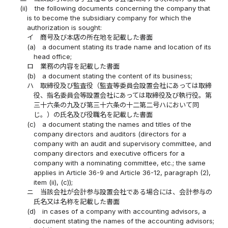
(ii)
the following documents concerning the company that
is to become the subsidiary company for which the
authorization is sought:
イ
商号及び本店の所在地を記載した書面
(a)
a document stating its trade name and location of its
head office;
ロ
業務の内容を記載した書面
(b)
a document stating the content of its business;
ハ
取締役及び監査役（監査等委員会設置会社にあっては取締
役、指名委員会等設置会社にあっては取締役及び執行役。第
三十六条の九及び第三十六条の十二第二号ハにおいて同
じ。）の氏名及び役職名を記載した書面
(c)
a document stating the names and titles of the
company directors and auditors (directors for a
company with an audit and supervisory committee, and
company directors and executive officers for a
company with a nominating committee, etc.; the same
applies in Article 36-9 and Article 36-12, paragraph (2),
item (ii), (c));
ニ
当該会社が会計参与設置会社である場合には、会計参与の
氏名又は名称を記載した書面
(d)
in cases of a company with accounting advisors, a
document stating the names of the accounting advisors;