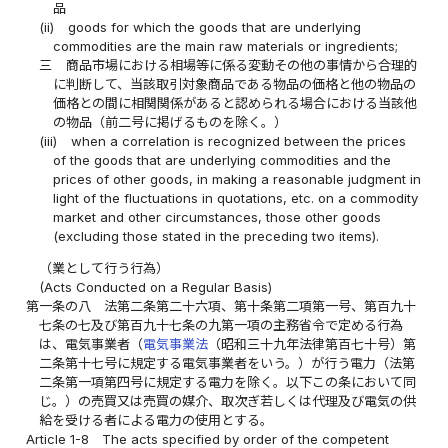
品
(ii)
goods for which the goods that are underlying
commodities are the main raw materials or ingredients;
三
商品市場における相場等に係る変動その他の事情から合理的
に判断して、当該取引対象商品である物品の価格と他の物品の
価格との間に相関関係があると認められる場合における当該他
の物品（前二号に掲げるものを除く。）
(iii)
when a correlation is recognized between the prices
of the goods that are underlying commodities and the
prices of other goods, in making a reasonable judgment in
light of the fluctuations in quotations, etc. on a commodity
market and other circumstances, those other goods
(excluding those stated in the preceding two items).
（業として行う行為）
(Acts Conducted on a Regular Basis)
第一条の八
法第二条第二十六項、第十条第二項第一号、第百九十
七条の七及び第百九十七条の九第一項の主務省令で定める行為
は、電気事業者（
電気事業法
（昭和三十九年法律第百七十号）第
二条第十七号に規定する電気事業者をいう。）が行う電力（法第
二条第一項第四号に規定する電力を除く。以下この条において同
じ。）の売買又は売買の媒介、取次ぎ若しくは代理及び電気の供
給を受ける者による電力の使用とする。
Article 1-8
The acts specified by order of the competent