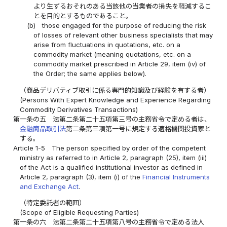
より生ずるおそれのある当該他の当業者の損失を軽減するこ
とを目的とするものであること。
(b)
those engaged for the purpose of reducing the risk
of losses of relevant other business specialists that may
arise from fluctuations in quotations, etc. on a
commodity market (meaning quotations, etc. on a
commodity market prescribed in Article 29, item (iv) of
the Order; the same applies below).
（商品デリバティブ取引に係る専門的知識及び経験を有する者）
(Persons With Expert Knowledge and Experience Regarding
Commodity Derivatives Transactions)
第一条の五
法第二条第二十五項第三号の主務省令で定める者は、
金融商品取引法
第二条第三項第一号に規定する適格機関投資家と
する。
Article 1-5
The person specified by order of the competent
ministry as referred to in Article 2, paragraph (25), item (iii)
of the Act is a qualified institutional investor as defined in
Article 2, paragraph (3), item (i) of the
Financial Instruments
and Exchange Act
.
（特定委託者の範囲）
(Scope of Eligible Requesting Parties)
第一条の六
法第二条第二十五項第八号の主務省令で定める法人