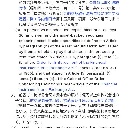
産対応証券をいう。）を前号に掲げる者、
金融商品取引法施
行令
（昭和四十年政令第三百二十一号）第一条の八の六第一
項第二号ロに掲げる者又は
金融商品取引法第二条に規定する
定義に関する内閣府令
第十五条第一項第一号から第三号まで
に掲げる者のみが取得しているもの
(b)
a person with a specified capital amount of at least
30 million yen and the asset-backed securities
(meaning asset-backed securities as defined in Article
2, paragraph (xi) of the Asset Securitization Act) issued
by them are held only by that stated in the preceding
item, that stated in Article 1-8-6, paragraph (1), item (ii),
(b) of the
Order for Enforcement of the Financial
Instruments and Exchange Act
(Cabinet Order No. 321
of 1965), and that stated in Article 15, paragraph (1),
items (i) through (iii) of the Cabinet Office Order
Concerning Definitions Under Article 2 of the
Financial
Instruments and Exchange Act
;
九
前各号に掲げる者又は資本金の額が十億円以上の株式会社の
子会社（
財務諸表等の用語、様式及び作成方法に関する規則
（昭和三十八年大蔵省令第五十九号。以下「財務諸表等規則」
という。）第八条第三項に規定する子会社（同条第七項の規定
により子会社に該当しないものと推定される特定目的会社を除
く。）をいう。）
(ix)
a subsidiary company (meaning subsidiary company