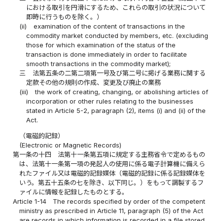
における取引を円滑にするため、これらの取引の状況について
即時に行うものを除く。）
(ii)
examination of the content of transactions in the
commodity market conducted by members, etc. (excluding
those for which examination of the status of the
transaction is done immediately in order to facilitate
smooth transactions in the commodity market);
三
法第五条の二第二項第一号及び第二号に掲げる業務に関する
定款その他の規則の作成、変更及び廃止の業務
(iii)
the work of creating, changing, or abolishing articles of
incorporation or other rules relating to the businesses
stated in Article 5-2, paragraph (2), items (i) and (ii) of the
Act.
（電磁的記録）
(Electronic or Magnetic Records)
第一条の十四
法第十一条第五項に規定する主務省令で定めるもの
は、法第十一条第一項の発起人の使用に係る電子計算機に備えら
れたファイル又は電磁的記録媒体（電磁的記録に係る記録媒体を
いう。第五十五条の七を除き、以下同じ。）をもって調製するフ
ァイルに情報を記録したものとする。
Article 1-14
The records specified by order of the competent
ministry as prescribed in Article 11, paragraph (5) of the Act
are records in which information is recorded in a file stored