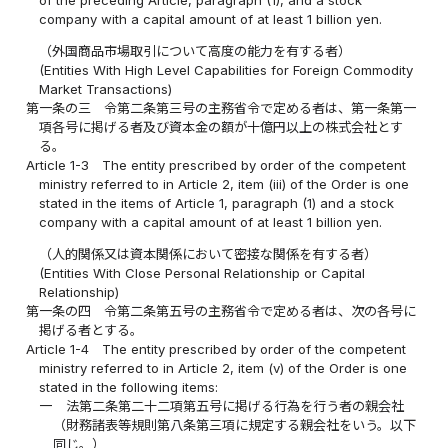
of the preceding Article, paragraph (1), and a stock
company with a capital amount of at least 1 billion yen.
（外国商品市場取引について高度の能力を有する者）
(Entities With High Level Capabilities for Foreign Commodity
Market Transactions)
第一条の三
令第二条第三号の主務省令で定める者は、第一条第一
項各号に掲げる者及び資本金の額が十億円以上の株式会社とす
る。
Article 1-3
The entity prescribed by order of the competent
ministry referred to in Article 2, item (iii) of the Order is one
stated in the items of Article 1, paragraph (1) and a stock
company with a capital amount of at least 1 billion yen.
（人的関係又は資本関係において密接な関係を有する者）
(Entities With Close Personal Relationship or Capital
Relationship)
第一条の四
令第二条第五号の主務省令で定める者は、次の各号に
掲げる者とする。
Article 1-4
The entity prescribed by order of the competent
ministry referred to in Article 2, item (v) of the Order is one
stated in the following items:
一
法第二条第二十二項第五号に掲げる行為を行う者の親会社
（財務諸表等規則第八条第三項に規定する親会社をいう。以下
同じ。）