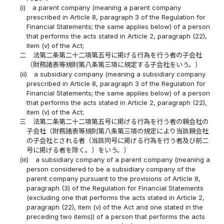
(i)
a parent company (meaning a parent company
prescribed in Article 8, paragraph 3 of the Regulation for
Financial Statements; the same applies below) of a person
that performs the acts stated in Article 2, paragraph (22),
item (v) of the Act;
二
法第二条第二十二項第五号に掲げる行為を行う者の子会社
（財務諸表等規則第八条第三項に規定する子会社をいう。）
(ii)
a subsidiary company (meaning a subsidiary company
prescribed in Article 8, paragraph 3 of the Regulation for
Financial Statements; the same applies below) of a person
that performs the acts stated in Article 2, paragraph (22),
item (v) of the Act;
三
法第二条第二十二項第五号に掲げる行為を行う者の親会社の
子会社（財務諸表等規則第八条第三項の規定により当該親会社
の子会社とされる者（当該同号に掲げる行為を行う者及び前二
号に掲げる者を除く。）をいう。）
(iii)
a subsidiary company of a parent company (meaning a
person considered to be a subsidiary company of the
parent company pursuant to the provisions of Article 8,
paragraph (3) of the Regulation for Financial Statements
(excluding one that performs the acts stated in Article 2,
paragraph (22), item (v) of the Act and one stated in the
preceding two items)) of a person that performs the acts