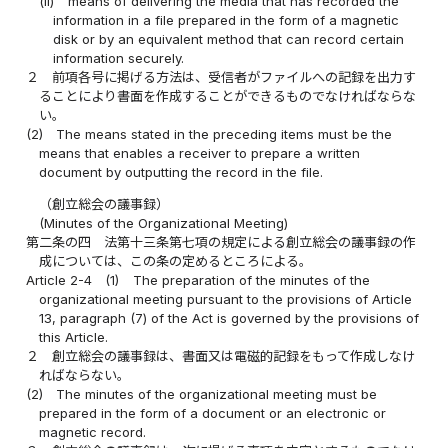
(ii)
means of delivering the media that has recorded the
information in a file prepared in the form of a magnetic
disk or by an equivalent method that can record certain
information securely.
２
前項各号に掲げる方法は、受信者がファイルへの記録を出力す
ることにより書面を作成することができるものでなければならな
い。
(2)
The means stated in the preceding items must be the
means that enables a receiver to prepare a written
document by outputting the record in the file.
（創立総会の議事録）
(Minutes of the Organizational Meeting)
第二条の四
法第十三条第七項の規定による創立総会の議事録の作
成については、この条の定めるところによる。
Article 2-4
(1)
The preparation of the minutes of the
organizational meeting pursuant to the provisions of Article
13, paragraph (7) of the Act is governed by the provisions of
this Article.
２
創立総会の議事録は、書面又は電磁的記録をもって作成しなけ
ればならない。
(2)
The minutes of the organizational meeting must be
prepared in the form of a document or an electronic or
magnetic record.