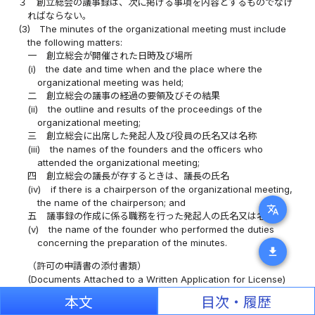
３
創立総会の議事録は、次に掲げる事項を内容とするものでなけ
ればならない。
(3)
The minutes of the organizational meeting must include
the following matters:
一
創立総会が開催された日時及び場所
(i)
the date and time when and the place where the
organizational meeting was held;
二
創立総会の議事の経過の要領及びその結果
(ii)
the outline and results of the proceedings of the
organizational meeting;
三
創立総会に出席した発起人及び役員の氏名又は名称
(iii)
the names of the founders and the officers who
attended the organizational meeting;
四
創立総会の議長が存するときは、議長の氏名
(iv)
if there is a chairperson of the organizational meeting,
the name of the chairperson; and
translate
五
議事録の作成に係る職務を行った発起人の氏名又は名称
(v)
the name of the founder who performed the duties
concerning the preparation of the minutes.
download
（許可の申請書の添付書類）
(Documents Attached to a Written Application for License)
第三条
法第十四条第二項の主務省令で定める書類は、次に掲げる
本文
目次・履歴
もの（官公署が証明する書類の場合には、許可の申請の日前三月