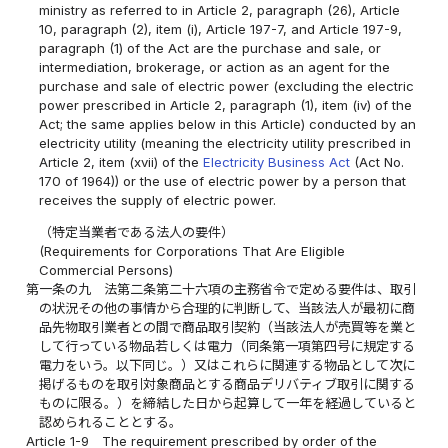
ministry as referred to in Article 2, paragraph (26), Article
10, paragraph (2), item (i), Article 197-7, and Article 197-9,
paragraph (1) of the Act are the purchase and sale, or
intermediation, brokerage, or action as an agent for the
purchase and sale of electric power (excluding the electric
power prescribed in Article 2, paragraph (1), item (iv) of the
Act; the same applies below in this Article) conducted by an
electricity utility (meaning the electricity utility prescribed in
Article 2, item (xvii) of the
Electricity Business Act
(Act No.
170 of 1964)) or the use of electric power by a person that
receives the supply of electric power.
（特定当業者である法人の要件）
(Requirements for Corporations That Are Eligible
Commercial Persons)
第一条の九
法第二条第二十六項の主務省令で定める要件は、取引
の状況その他の事情から合理的に判断して、当該法人が最初に商
品先物取引業者との間で商品取引契約（当該法人が売買等を業と
して行っている物品若しくは電力（同条第一項第四号に規定する
電力をいう。以下同じ。）又はこれらに関連する物品として次に
掲げるものを取引対象商品とする商品デリバティブ取引に関する
ものに限る。）を締結した日から起算して一年を経過していると
認められることとする。
Article 1-9
The requirement prescribed by order of the