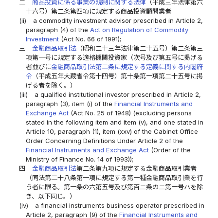
二
商品投資に係る事業の規制に関する法律
（平成三年法律第六
十六号）第二条第四項に規定する商品投資顧問業者
(ii)
a commodity investment advisor prescribed in Article 2,
paragraph (4) of the
Act on Regulation of Commodity
Investment
(Act No. 66 of 1991);
三
金融商品取引法
（昭和二十三年法律第二十五号）第二条第三
項第一号に規定する適格機関投資家（次号及び第五号に掲げる
者並びに
金融商品取引法第二条に規定する定義に関する内閣府
令
（平成五年大蔵省令第十四号）第十条第一項第二十五号に掲
げる者を除く。）
(iii)
a qualified institutional investor prescribed in Article 2,
paragraph (3), item (i) of the
Financial Instruments and
Exchange Act
(Act No. 25 of 1948) (excluding persons
stated in the following item and item (v), and one stated in
Article 10, paragraph (1), item (xxv) of the Cabinet Office
Order Concerning Definitions Under Article 2 of the
Financial Instruments and Exchange Act
(Order of the
Ministry of Finance No. 14 of 1993));
四
金融商品取引法
第二条第九項に規定する金融商品取引業者
（同法第二十八条第一項に規定する第一種金融商品取引業を行
う者に限る。第一条の六第五号及び第百二条の二第一号ハを除
き、以下同じ。）
(iv)
a financial instruments business operator prescribed in
Article 2, paragraph (9) of the
Financial Instruments and