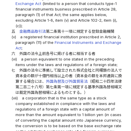
Exchange Act
(limited to a person that conducts type-1
financial instruments business prescribed in Article 28,
paragraph (1) of that Act; the same applies below,
excluding Article 1-6, item (v) and Article 102-2, item (i),
(c));
五
金融商品取引法
第二条第十一項に規定する登録金融機関
(v)
a registered financial institution prescribed in Article 2,
paragraph (11) of the
Financial Instruments and Exchange
Act
;
六
外国の法令上前各号に掲げる者に相当する者
(vi)
a person equivalent to one stated in the preceding
items under the laws and regulations of a foreign state;
七
外国の法令に準拠して設立された株式会社と同種類の法人で
資本金の額が十億円相当以上の者（資本金の額を本邦通貨に換
算する場合には、
外国為替及び外国貿易法
（昭和二十四年法律
第二百二十八号）第七条第一項に規定する基準外国為替相場又
は裁定外国為替相場によるものとする。）
(vii)
a corporation that is the same type as a stock
company established in compliance with the laws and
regulations of a foreign state with a capital amount of
more than the amount equivalent to 1 billion yen (in cases
of converting the capital amount into Japanese currency,
the conversion is to be based on the base exchange rate