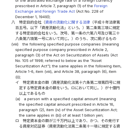
or the arbitrated exchange rate of a foreign currency
prescribed in Article 7, paragraph (1) of the
Foreign
Exchange and Foreign Trade Act
(Act No. 228 of
December 1, 1949));
八
特定目的会社（
資産の流動化に関する法律
（平成十年法律第
百五号。以下「資産流動化法」という。）第二条第三項に規定
する特定目的会社をいう。次号、第一条の六第八号及び第三十
八条第六項第一号において同じ。）のうち、次に掲げるもの
(viii)
the following specified purpose companies (meaning
specified purpose company prescribed in Article 2,
paragraph (3) of the Act on Securitization of Assets (Act
No. 105 of 1998; referred to below as the "Asset
Securitization Act"); the same applies in the following item,
Article 1-6, item (viii), and Article 38, paragraph (6), item
(i));
イ
特定資本金の額（資産流動化法第十六条第二項第四号に規
定する特定資本金の額をいう。ロにおいて同じ。）が十億円
以上であるもの
(a)
a person with a specified capital amount (meaning
the specified capital amount prescribed in Article 16,
paragraph (2), item (iv) of the Asset Securitization Act;
the same applies in (b)) of at least 1 billion yen;
ロ
特定資本金の額が三千万円以上であり、かつ、その発行す
る資産対応証券（資産流動化法第二条第十一項に規定する資