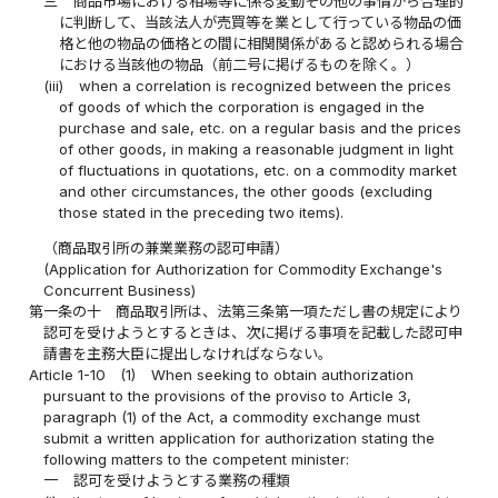
三
商品市場における相場等に係る変動その他の事情から合理的
に判断して、当該法人が売買等を業として行っている物品の価
格と他の物品の価格との間に相関関係があると認められる場合
における当該他の物品（前二号に掲げるものを除く。）
(iii)
when a correlation is recognized between the prices
of goods of which the corporation is engaged in the
purchase and sale, etc. on a regular basis and the prices
of other goods, in making a reasonable judgment in light
of fluctuations in quotations, etc. on a commodity market
and other circumstances, the other goods (excluding
those stated in the preceding two items).
（商品取引所の兼業業務の認可申請）
(Application for Authorization for Commodity Exchange's
Concurrent Business)
第一条の十
商品取引所は、法第三条第一項ただし書の規定により
認可を受けようとするときは、次に掲げる事項を記載した認可申
請書を主務大臣に提出しなければならない。
Article 1-10
(1)
When seeking to obtain authorization
pursuant to the provisions of the proviso to Article 3,
paragraph (1) of the Act, a commodity exchange must
submit a written application for authorization stating the
following matters to the competent minister:
一
認可を受けようとする業務の種類