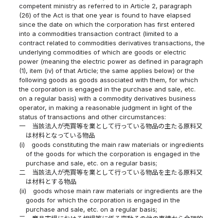
competent ministry as referred to in Article 2, paragraph
(26) of the Act is that one year is found to have elapsed
since the date on which the corporation has first entered
into a commodities transaction contract (limited to a
contract related to commodities derivatives transactions, the
underlying commodities of which are goods or electric
power (meaning the electric power as defined in paragraph
(1), item (iv) of that Article; the same applies below) or the
following goods as goods associated with them, for which
the corporation is engaged in the purchase and sale, etc.
on a regular basis) with a commodity derivatives business
operator, in making a reasonable judgment in light of the
status of transactions and other circumstances:
一
当該法人が売買等を業として行っている物品の主たる原料又
は材料となっている物品
(i)
goods constituting the main raw materials or ingredients
of the goods for which the corporation is engaged in the
purchase and sale, etc. on a regular basis;
二
当該法人が売買等を業として行っている物品を主たる原料又
は材料とする物品
(ii)
goods whose main raw materials or ingredients are the
goods for which the corporation is engaged in the
purchase and sale, etc. on a regular basis;