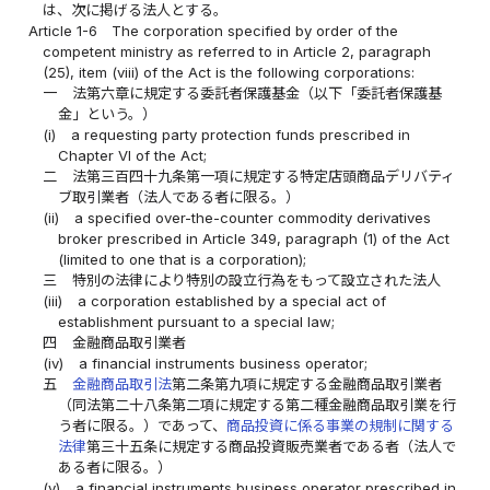
は、次に掲げる法人とする。
Article 1-6
The corporation specified by order of the
competent ministry as referred to in Article 2, paragraph
(25), item (viii) of the Act is the following corporations:
一
法第六章に規定する委託者保護基金（以下「委託者保護基
金」という。）
(i)
a requesting party protection funds prescribed in
Chapter VI of the Act;
二
法第三百四十九条第一項に規定する特定店頭商品デリバティ
ブ取引業者（法人である者に限る。）
(ii)
a specified over-the-counter commodity derivatives
broker prescribed in Article 349, paragraph (1) of the Act
(limited to one that is a corporation);
三
特別の法律により特別の設立行為をもって設立された法人
(iii)
a corporation established by a special act of
establishment pursuant to a special law;
四
金融商品取引業者
(iv)
a financial instruments business operator;
五
金融商品取引法
第二条第九項に規定する金融商品取引業者
（同法第二十八条第二項に規定する第二種金融商品取引業を行
う者に限る。）であって、
商品投資に係る事業の規制に関する
法律
第三十五条に規定する商品投資販売業者である者（法人で
ある者に限る。）
(v)
a financial instruments business operator prescribed in