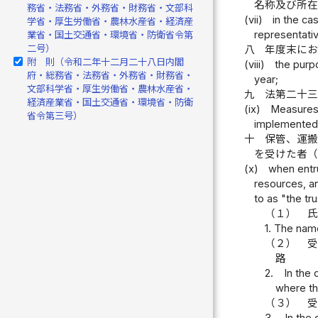
名称及び所
務省・法務省・外務省・財務省・文部科
(vii)
in the ca
学省・厚生労働省・農林水産省・経済産
representativ
業省・国土交通省・環境省・防衛省令第
二号）
八
年度末に
附 則（令和二年十二月二十八日内閣
(viii)
the purp
府・総務省・法務省・外務省・財務省・
year;
文部科学省・厚生労働省・農林水産省・
九
法第二十
経済産業省・国土交通省・環境省・防衛
(ix)
Measures 
省令第三号）
implemented 
十
保管、運
を受けた者
(x)
when entru
resources, an
to as "the tru
（１） 氏
1. The name
（２）
受
路
2.
In the
where th
（３）
受