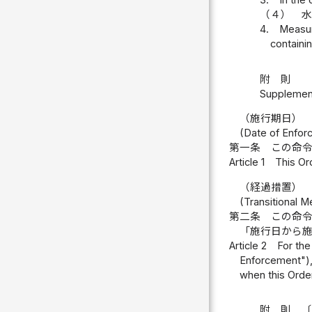
3.
In the
（４）
水
4.
Measur
containi
附 則
Supplement
（施行期日）
(Date of Enfor
第一条
この命
Article 1
This Or
（経過措置）
(Transitional 
第二条
この命
「施行日から
Article 2
For the
Enforcement"), 
when this Order
附 則 