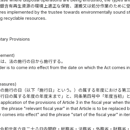
 case where disposal operations are being entrusted, the types an
銀含有再生資源の環境上適正な保管、運搬又は処分作業のために
es implemented by the trustee towards environmentally sound stor
ng recyclable resources.
ary Provisions
cement)
令は、法の施行の日から施行する。
der is to come into effect from the date on which the Act comes int
Measures)
令の施行の日（以下「施行日」という。）の属する年度における第
施行日の属する年度の年度末まで」と、同条第四号中「年度当初」
 application of the provisions of Article 3 in the fiscal year when 
the phrase "relevant fiscal year" in that Article is to be replaced
 comes into effect" and the phrase "start of the fiscal year" in ite
〔令和元年六月二十八日内閣府・総務省・法務省・外務省・財務省