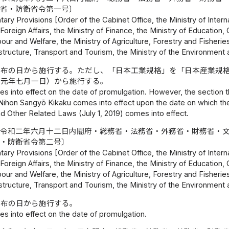
境省・防衛省令第一号〕
ry Provisions [Order of the Cabinet Office, the Ministry of Intern
 Foreign Affairs, the Ministry of Finance, the Ministry of Education
our and Welfare, the Ministry of Agriculture, Forestry and Fisherie
structure, Transport and Tourism, the Ministry of the Environment 
公布の日から施行する。ただし、「日本工業規格」を「日本産業規
和元年七月一日）から施行する。
es into effect on the date of promulgation. However, the section 
Nihon Sangyō Kikaku comes into effect upon the date on which th
d Other Related Laws (July 1, 2019) comes into effect.
〔令和二年六月十二日内閣府・総務省・法務省・外務省・財務省・
省・防衛省令第二号〕
ry Provisions [Order of the Cabinet Office, the Ministry of Intern
 Foreign Affairs, the Ministry of Finance, the Ministry of Education
our and Welfare, the Ministry of Agriculture, Forestry and Fisherie
structure, Transport and Tourism, the Ministry of the Environment 
公布の日から施行する。
s into effect on the date of promulgation.