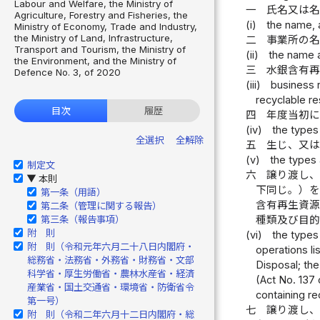
Labour and Welfare, the Ministry of
一
氏名又は
Agriculture, Forestry and Fisheries, the
(i)
the name, 
Ministry of Economy, Trade and Industry,
the Ministry of Land, Infrastructure,
二
事業所の
Transport and Tourism, the Ministry of
(ii)
the name a
the Environment, and the Ministry of
三
水銀含有
Defence No. 3, of 2020
(iii)
business 
recyclable re
目次
履歴
四
年度当初
(iv)
the types
全選択
全解除
五
生じ、又
(v)
the types 
制定文
六
譲り渡し
本則
▶
下同じ。）
第一条（用語）
含有再生資
第二条（管理に関する報告）
第三条（報告事項）
種類及び目
附 則
(vi)
the types
附 則（令和元年六月二十八日内閣府・
operations l
総務省・法務省・外務省・財務省・文部
Disposal; th
科学省・厚生労働省・農林水産省・経済
(Act No. 137 
産業省・国土交通省・環境省・防衛省令
containing re
第一号）
七
譲り渡し
附 則（令和二年六月十二日内閣府・総