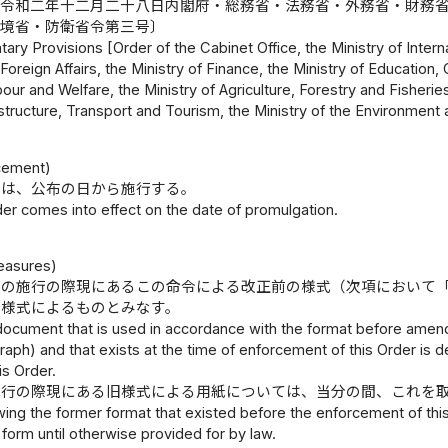
〔令和二年十二月二十八日内閣府・総務省・法務省・外務省・財務
環境省・防衛省令第三号〕
ry Provisions [Order of the Cabinet Office, the Ministry of Intern
 Foreign Affairs, the Ministry of Finance, the Ministry of Education
our and Welfare, the Ministry of Agriculture, Forestry and Fisherie
astructure, Transport and Tourism, the Ministry of the Environmen
cement)
令は、公布の日から施行する。
der comes into effect on the date of promulgation.
Measures)
令の施行の際現にあるこの命令による改正前の様式（次項において
の様式によるものとみなす。
document that is used in accordance with the format before amendm
raph) and that exists at the time of enforcement of this Order i
s Order.
施行の際現にある旧様式による用紙については、当分の間、これを
owing the former format that existed before the enforcement of t
 form until otherwise provided for by law.