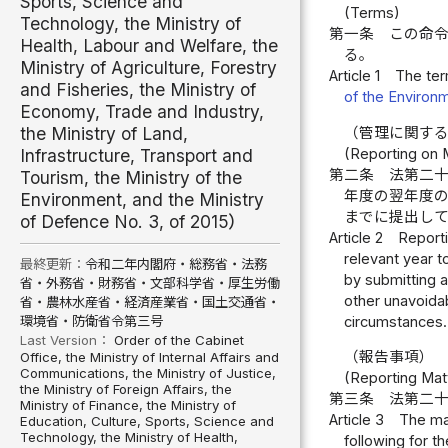
Sports, Science and
(Terms)
Technology, the Ministry of
第一条
この命
Health, Labour and Welfare, the
る。
Ministry of Agriculture, Forestry
Article 1
The ter
and Fisheries, the Ministry of
of the Environ
Economy, Trade and Industry,
the Ministry of Land,
（管理に関す
Infrastructure, Transport and
(Reporting on
第二条
法第二
Tourism, the Ministry of the
年度の翌年度
Environment, and the Ministry
までに提出し
of Defence No. 3, of 2015）
Article 2
Reporti
relevant year t
最終更新：
令和二年内閣府・総務省・法務
by submitting a
省・外務省・財務省・文部科学省・厚生労働
other unavoida
省・農林水産省・経済産業省・国土交通省・
環境省・防衛省令第三号
circumstances.
Last Version：
Order of the Cabinet
（報告事項）
Office, the Ministry of Internal Affairs and
Communications, the Ministry of Justice,
(Reporting Mat
the Ministry of Foreign Affairs, the
第三条
法第二
Ministry of Finance, the Ministry of
Article 3
The mat
Education, Culture, Sports, Science and
Technology, the Ministry of Health,
following for th