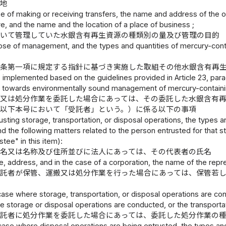
在地
se of making or receiving transfers, the name and address of the o
e, and the name and the location of a place of business ;
おいて管理していた水銀含有再生資源の種類別の量及び管理の目的
ose of management, and the types and quantities of mercury-conta
三条第一項に規定する指針に基づき実施した取組その他水銀含有再
implemented based on the guidelines provided in Article 23, parag
towards environmentally sound management of mercury-containin
搬又は処分作業を委託した場合にあっては、その委託した水銀含有
（以下本号において「受託者」という。）に係る以下の事項
sting storage, transportation, or disposal operations, the types a
d the following matters related to the person entrusted for that s
stee" in this item):
名又は名称及び住所並びに法人にあっては、その代表者の氏名
, address, and in the case of a corporation, the name of the repr
託者が保管、運搬又は処分作業を行った場合にあっては、保管若
 case where storage, transportation, or disposal operations are c
e storage or disposal operations are conducted, or the transportat
託者に処分作業を委託した場合にあっては、委託した処分作業の