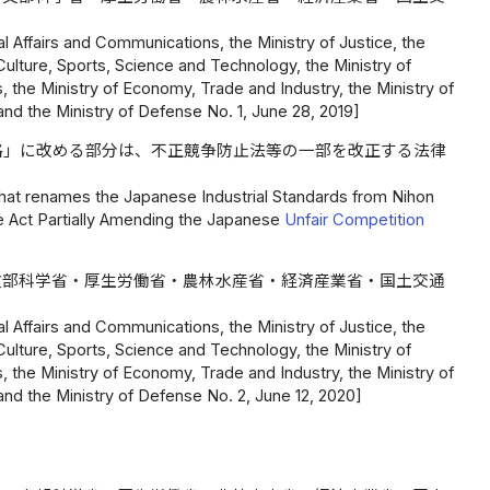
al Affairs and Communications, the Ministry of Justice, the
, Culture, Sports, Science and Technology, the Ministry of
s, the Ministry of Economy, Trade and Industry, the Ministry of
and the Ministry of Defense No. 1, June 28, 2019]
格」に改める部分は、不正競争防止法等の一部を改正する法律
that renames the Japanese Industrial Standards from Nihon
e Act Partially Amending the Japanese
Unfair Competition
文部科学省・厚生労働省・農林水産省・経済産業省・国土交通
al Affairs and Communications, the Ministry of Justice, the
, Culture, Sports, Science and Technology, the Ministry of
s, the Ministry of Economy, Trade and Industry, the Ministry of
and the Ministry of Defense No. 2, June 12, 2020]