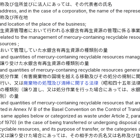
名称及び住所並びに法人にあっては、その代表者の氏名
address, and in the case of a corporation, the name of the represe
名称及び所在地
nd location of the place of the business;
再生資源管理者において行われる水銀含有再生資源の管理に係る事
related to the management of mercury-containing recyclable reso
sources ;
において管理していた水銀含有再生資源の種類別の量
 and quantities of mercury-containing recyclable resources manage
は譲り受けた水銀含有再生資源の種類別の量
and quantities of mercury-containing recyclable resources genera
、処分作業（有害廃棄物の国境を越える移動及びその処分の規制に
を行い、又は
廃棄物の処理及び清掃に関する法律
（昭和四十五年法
源の種類別（譲り渡し、又は処分作業を行った場合にあっては、水
的別）の量
 and quantities of mercury-containing recyclable resources that ar
isted in Annex IV B of the Basel Convention on the Control of T
e same applies below or categorized as waste under Article 2, pa
of 1970) (in the case of being transferred or undergoing disposal 
cyclable resources, and its purpose of transfer, or the categories
、又は譲り受けた場合にあっては、その相手方の氏名又は名称及び