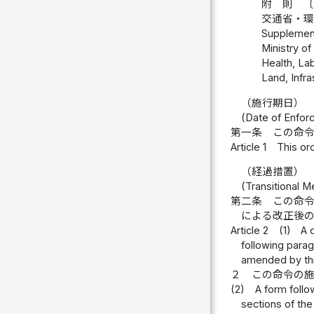
附 則 
交通省・
Supplementa
Ministry of
Health, Lab
Land, Infr
（施行期日）
(Date of Enfor
第一条
この命
Article 1
This or
（経過措置）
(Transitional 
第二条
この命
による改正後
Article 2
(1)
A 
following parag
amended by thi
２
この命令の
(2)
A form foll
sections of the