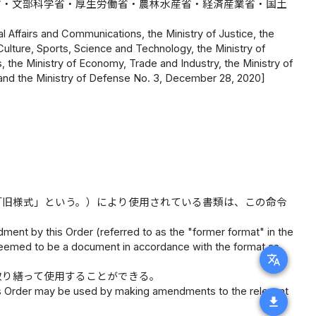
省・文部科学省・厚生労働省・農林水産省・経済産業省・国土
al Affairs and Communications, the Ministry of Justice, the
, Culture, Sports, Science and Technology, the Ministry of
s, the Ministry of Economy, Trade and Industry, the Ministry of
t and the Ministry of Defense No. 3, December 28, 2020]
「旧様式」という。）により使用されている書類は、この命令
ent by this Order (referred to as the "former format" in the
s deemed to be a document in accordance with the format as
translate
取り繕って使用することができる。
his Order may be used by making amendments to the relevant
download