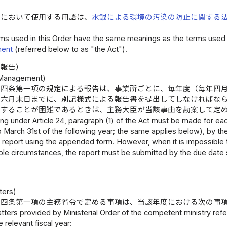
令において使用する用語は、
水銀による環境の汚染の防止に関する
ms used in this Order have the same meanings as the terms used 
ment
(referred below to as "the Act").
る報告）
 Management)
十四条第一項の規定による報告は、事業所ごとに、毎年度（毎年四
の六月末日までに、別記様式による報告書を提出してしなければな
てすることが困難であるときは、主務大臣が当該事由を勘案して定
ng under Article 24, paragraph (1) of the Act must be made for each 
o March 31st of the following year; the same applies below), by the 
 report using the appended form. However, when it is impossible to
ble circumstances, the report must be submitted by the due date s
ters)
十四条第一項の主務省令で定める事項は、当該年度における次の事
ters provided by Ministerial Order of the competent ministry referre
e relevant fiscal year: