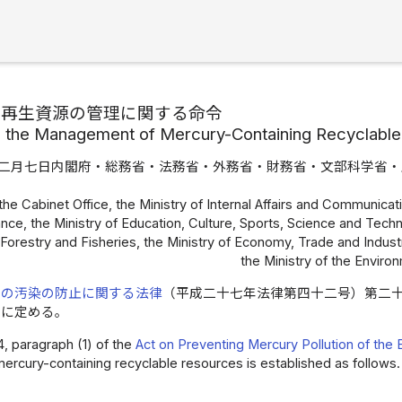
有再生資源の管理に関する命令
n the Management of Mercury-Containing Recyclabl
二月七日内閣府・総務省・法務省・外務省・財務省・文部科学省・
the Cabinet Office, the Ministry of Internal Affairs and Communicatio
ance, the Ministry of Education, Culture, Sports, Science and Techn
, Forestry and Fisheries, the Ministry of Economy, Trade and Industr
the Ministry of the Enviro
境の汚染の防止に関する法律
（平成二十七年法律第四十二号）第二
うに定める。
4, paragraph (1) of the
Act on Preventing Mercury Pollution of the
rcury-containing recyclable resources is established as follows.