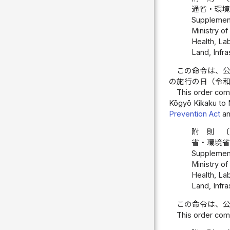
通省・環
Supplementa
Ministry of
Health, Lab
Land, Infra
この命令は、
の施行の日（令
This order com
Kōgyō Kikaku to 
Prevention Act
an
附 則 
省・環境
Supplementa
Ministry of
Health, Lab
Land, Infra
この命令は、
This order come