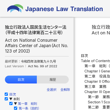
独立行
独立行政法人国民生活センター法
Act on N
（平成十四年法律第百二十三号）
Act on National Consumer
Affairs Center of Japan（Act No.
123 of 2002）
目次
Table of Content
最終更新：
令和四年法律第九十九号
第一章 総則
Last Version：
Act No. 99 of 2022
Chapter I Gener
第二章 役員
目次
履歴
Chapter II Offi
第三章 業務
全選択
全解除
Chapter III Ope
目次
第一節 業
本則
▶
Section 1 Sco
第一章 総則
▶
第二節 重
第一条（目的）