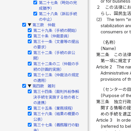
or for business
第二十七条（時効の完
２
この法律に
成猶予）
らし、国民生
第二十八条（訴訟手続
の中止）
(2)
The term "i
第三款 仲裁
▶
stabilization a
第二十九条（手続の開始）
consumers or th
第三十条（仲裁委員）
第三十一条（文書等の提出
（名称）
の要求）
(Name)
第三十二条（手続の非公
第二条
この法
開）
第一項に規定
第三十二条の二（仲裁の手
Article 2
The nam
続の計画的実施）
Administrative 
第三十三条（仲裁法の規定
provisions of t
の適用）
第四款 雑則
▶
（センターの
第三十四条（裁判外紛争解
(Purpose of th
決手続を実施する他の者と
第三条
独立行
の連携）
関する情報の
第三十五条（業務規程）
第三十六条（結果の概要の
めの手続を適
公表）
Article 3
In orde
第三十七条（義務履行の勧
(referred to b
告）