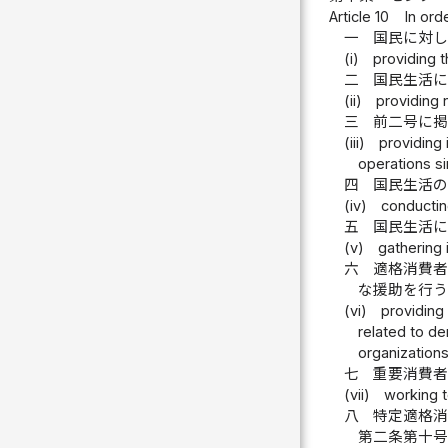
Article 10
In ord
一
国民に対
(i)
providing t
二
国民生活
(ii)
providing 
三
前二号に
(iii)
providing 
operations si
四
国民生活
(iv)
conductin
五
国民生活
(v)
gathering 
六
適格消費
な援助を行
(vi)
providing
related to de
organizations
七
重要消費
(vii)
working 
八
特定適格
第二条第十