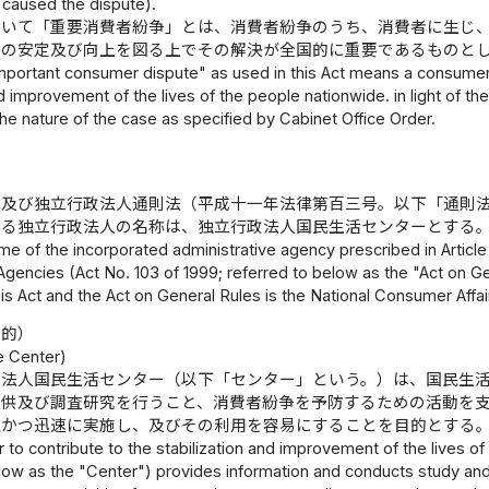
 caused the dispute).
おいて「重要消費者紛争」とは、消費者紛争のうち、消費者に生じ
活の安定及び向上を図る上でその解決が全国的に重要であるものと
mportant consumer dispute" as used in this Act means a consumer 
nd improvement of the lives of the people nationwide. in light of the
e nature of the case as specified by Cabinet Office Order.
律及び独立行政法人通則法（平成十一年法律第百三号。以下「通則
する独立行政法人の名称は、独立行政法人国民生活センターとする
e of the incorporated administrative agency prescribed in Article 
Agencies (Act No. 103 of 1999; referred to below as the "Act on Ge
his Act and the Act on General Rules is the National Consumer Affa
目的）
e Center)
政法人国民生活センター（以下「センター」という。）は、国民生
提供及び調査研究を行うこと、消費者紛争を予防するための活動を
正かつ迅速に実施し、及びその利用を容易にすることを目的とする
r to contribute to the stabilization and improvement of the lives 
elow as the "Center") provides information and conducts study an