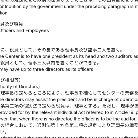
、前項の規定による政府の出資があったときは、その出資額により
 contribution by the government under the preceding paragraph is 
tion.
役員及び職員
 Officers and Employees
ーに、役員として、その長である理事長及び監事二人を置く。
e Center is to have one president as its head and two auditors as 
、役員として、理事三人以内を置くことができる。
ay have up to three directors as its officers.
及び権限等）
hority of Directors)
、理事長の定めるところにより、理事長を補佐してセンターの業務
he directors may assist the president and be in charge of operati
九条第二項の個別法で定める役員は、理事とする。ただし、理事が
provided for by the relevant individual Act referred to in Article 19,
r, that when there is no director, the officer is to be the auditor.
書の場合において、通則法第十九条第二項の規定により理事長の職
ない。