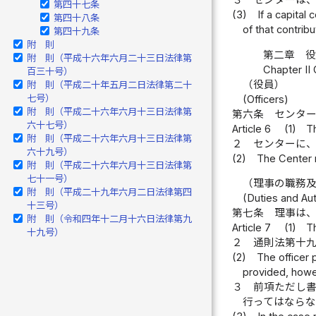
３
センターは
第四十七条
(3)
If a capital
第四十八条
of that contribu
第四十九条
附 則
第二章 
附 則（平成十六年六月二十三日法律第
Chapter II
百三十号）
（役員）
附 則（平成二十年五月二日法律第二十
七号）
(Officers)
附 則（平成二十六年六月十三日法律第
第六条
センタ
六十七号）
Article 6
(1)
Th
附 則（平成二十六年六月十三日法律第
２
センターに
六十九号）
(2)
The Center m
附 則（平成二十六年六月十三日法律第
七十一号）
（理事の職務
附 則（平成二十九年六月二日法律第四
(Duties and Aut
十三号）
第七条
理事は
附 則（令和四年十二月十六日法律第九
Article 7
(1)
T
十九号）
２
通則法第十
(2)
The officer 
provided, howeve
３
前項ただし
行ってはなら