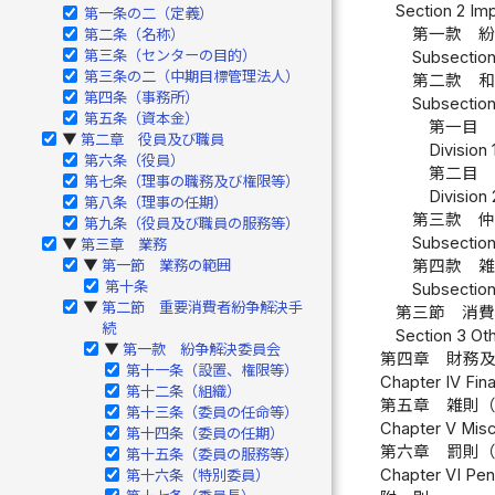
Section 2 Im
第一条の二（定義）
第一款 
第二条（名称）
第三条（センターの目的）
Subsection
第三条の二（中期目標管理法人）
第二款 
第四条（事務所）
Subsection
第五条（資本金）
第一目 
第二章 役員及び職員
▶
Division 
第六条（役員）
第二目 
第七条（理事の職務及び権限等）
Division
第八条（理事の任期）
第三款 
第九条（役員及び職員の服務等）
Subsection 
第三章 業務
▶
第一節 業務の範囲
第四款 
▶
第十条
Subsection
第二節 重要消費者紛争解決手
▶
第三節 消
続
Section 3 Ot
第一款 紛争解決委員会
▶
第四章 財務
第十一条（設置、権限等）
Chapter IV Fin
第十二条（組織）
第五章 雑則
第十三条（委員の任命等）
Chapter V Misc
第十四条（委員の任期）
第六章 罰則
第十五条（委員の服務等）
Chapter VI Pena
第十六条（特別委員）