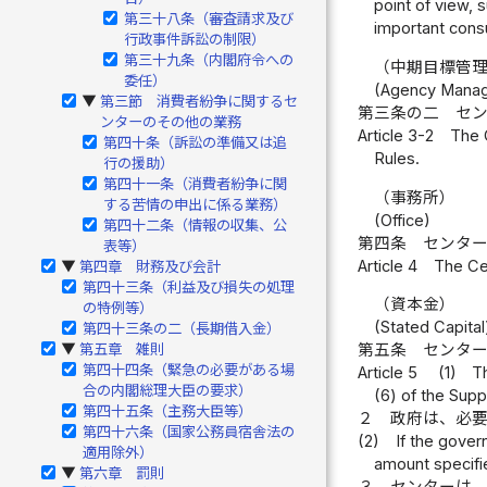
point of view, 
第三十八条（審査請求及び
important consu
行政事件訴訟の制限）
第三十九条（内閣府令への
（中期目標管
委任）
(Agency Manag
第三節 消費者紛争に関するセ
▶
第三条の二
セ
ンターのその他の業務
Article 3-2
The 
第四十条（訴訟の準備又は追
Rules.
行の援助）
第四十一条（消費者紛争に関
（事務所）
する苦情の申出に係る業務）
(Office)
第四十二条（情報の収集、公
第四条
センタ
表等）
Article 4
The Cen
第四章 財務及び会計
▶
第四十三条（利益及び損失の処理
（資本金）
の特例等）
(Stated Capital
第四十三条の二（長期借入金）
第五章 雑則
第五条
センタ
▶
第四十四条（緊急の必要がある場
Article 5
(1)
Th
合の内閣総理大臣の要求）
(6) of the Sup
第四十五条（主務大臣等）
２
政府は、必
第四十六条（国家公務員宿舎法の
(2)
If the gover
適用除外）
amount specifi
第六章 罰則
▶