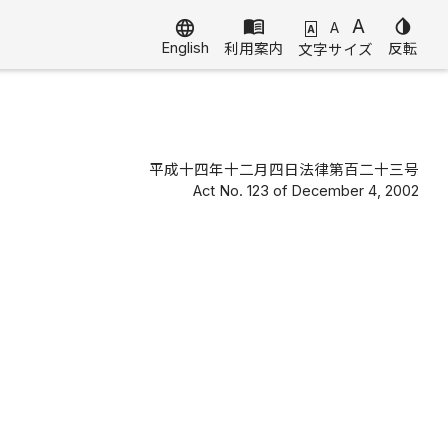
menu_book
A
invert_colors
language
A
A
English
利用案内
反転
文字サイズ
平成十四年十二月四日法律第百二十三号
Act No. 123 of December 4, 2002