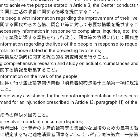
er to achieve the purpose stated in Article 3, the Center conducts 
して国民生活の改善に関する情報を提供すること。
he people with information regarding the improvement of their live
に関する国民からの苦情、問合せ等に対して必要な情報を提供する
necessary information in response to complaints, inquiries, etc. fro
掲げる業務に類する業務を行う行政庁、団体等の依頼に応じて国民
information regarding the lives of the people in response to reques
milar to those stated in the preceding two items;
の実情及び動向に関する総合的な調査研究を行うこと。
g comprehensive research and study on actual circumstances and t
に関する情報を収集すること。
information on the lives of the people;
者団体が行う差止請求関係業務（消費者契約法第十三条第一項に規
うこと。
 necessary assistance for the smooth implementation of services 
mand for an injunction prescribed in Article 13, paragraph (1) of
;
者紛争の解決を図ること。
to resolve important consumer disputes;
消費者団体（消費者の財産的被害等の集団的な回復のための民事の
号に規定する特定適格消費者団体をいう。）が行う同法第六十一条