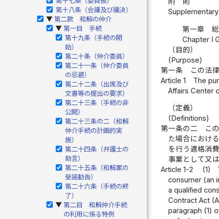
第十七条（委員長）
附 則
第十八条（会議及び議決）
Supplementary 
第二款 和解の仲介
▶
第一目 手続
第一章 
▶
第十九条（手続の開
Chapter I 
始）
（目的）
第二十条（仲介委員）
(Purpose)
第二十一条（仲介委員
第一条
この法
の忌避）
Article 1
The pur
第二十二条（出席及び
Affairs Center 
文書等の提出の要求）
第二十三条（手続の非
（定義）
公開）
(Definitions)
第二十三条の二（和解
第一条の二
こ
仲介手続の計画的実
た場合におけ
施）
を行う適格消
第二十四条（弁護士の
助言）
事業として又
第二十五条（和解案の
Article 1-2
(1)
受諾勧告）
consumer (an in
第二十六条（手続の終
a qualified con
了）
Contract Act (A
第二目 和解仲介手続
▶
paragraph (1) o
の利用に係る特例