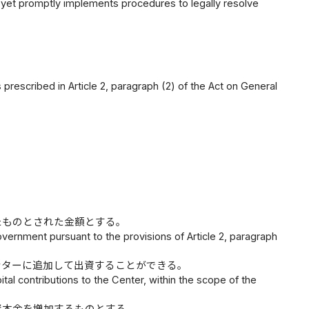
y yet promptly implements procedures to legally resolve
。
escribed in Article 2, paragraph (2) of the Act on General
たものとされた金額とする。
overnment pursuant to the provisions of Article 2, paragraph
ンターに追加して出資することができる。
al contributions to the Center, within the scope of the