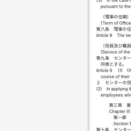
(3)
In the case 
pursuant to the
（理事の任期
(Term of Office
第八条
理事の
Article 8
The ter
（役員及び職
(Service of th
第九条
センタ
同様とする。
Article 9
(1)
O
course of their
２
センターの
(2)
In applying 
employees who 
第三章 
Chapter II
第一節 
Section 
第十条
センタ