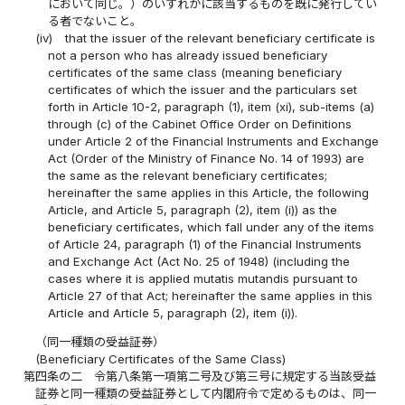
において同じ。）のいずれかに該当するものを既に発行してい
る者でないこと。
(iv)
that the issuer of the relevant beneficiary certificate is
not a person who has already issued beneficiary
certificates of the same class (meaning beneficiary
certificates of which the issuer and the particulars set
forth in Article 10-2, paragraph (1), item (xi), sub-items (a)
through (c) of the Cabinet Office Order on Definitions
under Article 2 of the Financial Instruments and Exchange
Act (Order of the Ministry of Finance No. 14 of 1993) are
the same as the relevant beneficiary certificates;
hereinafter the same applies in this Article, the following
Article, and Article 5, paragraph (2), item (i)) as the
beneficiary certificates, which fall under any of the items
of Article 24, paragraph (1) of the Financial Instruments
and Exchange Act (Act No. 25 of 1948) (including the
cases where it is applied mutatis mutandis pursuant to
Article 27 of that Act; hereinafter the same applies in this
Article and Article 5, paragraph (2), item (i)).
（同一種類の受益証券）
(Beneficiary Certificates of the Same Class)
第四条の二
令第八条第一項第二号及び第三号に規定する当該受益
証券と同一種類の受益証券として内閣府令で定めるものは、同一