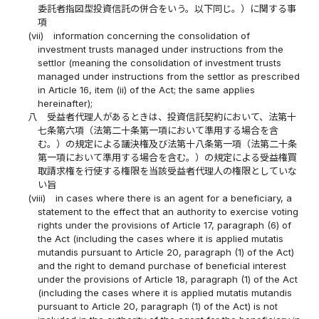
委託者指図型投資信託の併合をいう。以下同じ。）に関する事
項
(vii)
information concerning the consolidation of
investment trusts managed under instructions from the
settlor (meaning the consolidation of investment trusts
managed under instructions from the settlor as prescribed
in Article 16, item (ii) of the Act; the same applies
hereinafter);
八
受益者代理人があるときは、投資信託契約において、法第十
七条第六項（法第二十条第一項において準用する場合を含
む。）の規定による議決権及び法第十八条第一項（法第二十条
第一項において準用する場合を含む。）の規定による受益権買
取請求権を行使する権限を当該受益者代理人の権限としていな
い旨
(viii)
in cases where there is an agent for a beneficiary, a
statement to the effect that an authority to exercise voting
rights under the provisions of Article 17, paragraph (6) of
the Act (including the cases where it is applied mutatis
mutandis pursuant to Article 20, paragraph (1) of the Act)
and the right to demand purchase of beneficial interest
under the provisions of Article 18, paragraph (1) of the Act
(including the cases where it is applied mutatis mutandis
pursuant to Article 20, paragraph (1) of the Act) is not