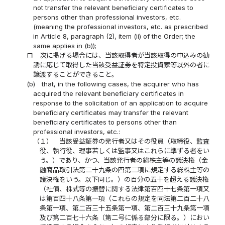
not transfer the relevant beneficiary certificates to
persons other than professional investors, etc.
(meaning the professional investors, etc. as prescribed
in Article 8, paragraph (2), item (ii) of the Order; the
same applies in (b));
ロ
次に掲げる場合には、当該取得者が当該取得の申込みの勧
誘に応じて取得した当該受益証券を特定投資家等以外の者に
譲渡することができること。
(b)
that, in the following cases, the acquirer who has
acquired the relevant beneficiary certificates in
response to the solicitation of an application to acquire
beneficiary certificates may transfer the relevant
beneficiary certificates to persons other than
professional investors, etc.:
（１）
当該受益証券の発行者又はその役員（取締役、監査
役、執行役、理事若しくは監事又はこれらに準ずる者をい
う。）であり、かつ、当該発行者の総株主等の議決権（金
融商品取引法第二十九条の四第二項に規定する総株主等の
議決権をいう。以下同じ。）の百分の五十を超える議決権
（社債、株式等の振替に関する法律第百四十七条第一項又
は第百四十八条第一項（これらの規定を同法第二百二十八
条第一項、第二百三十五条第一項、第二百三十九条第一項
及び第二百七十六条（第二号に係る部分に限る。）におい