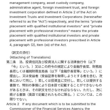
management company, asset custody company,
administrative agent, foreign investment trust, and foreign
investment corporation defined in Article 2 of the Act on
Investment Trusts and Investment Corporations (hereinafter
referred to as the "Act") respectively, and the terms "private
placement with qualified institutional investors" and "private
placement with professional investors" means the private
placement with qualified institutional investors and private
placement with professional investors prescribed in Article
4, paragraph (2), item (xii) of the Act.
（訳文の添付）
(Attaching of Translations)
第二条
法、投資信託及び投資法人に関する法律施行令（以下
「令」という。）又はこの府令の規定により金融庁長官、財務局
長若しくは福岡財務支局長（以下「金融庁長官等」という。）に
提出し、又は受益者（受益証券を取得しようとする者を含む。次
条において同じ。）若しくは投資主に交付し、若しくは提供する
書類で、特別の事情により日本語で記載することができないもの
があるときは、その訳文を付さなければならない。ただし、次に
掲げる書類（英語で記載されたものに限る。）については、この
限りでない。
Article 2
If any document which is to be submitted to the
Commissioner of the Financial Services Agency, the