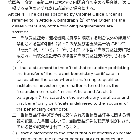
第四条
令第七条第二項に規定する内閣府令で定める場合は、次に
掲げる要件のいずれかに該当する場合とする。
Article 4
The cases specified by Cabinet Office Order as
referred to in Article 7, paragraph (2) of the Order are the
cases where any of the following requirements are
satisfied:
一
当該受益証券に適格機関投資家に譲渡する場合以外の譲渡が
禁止される旨の制限（以下この条及び第五条第一項において
「転売制限」という。）が付されている旨が当該受益証券に記
載され、当該受益証券の取得者に当該受益証券が交付されるこ
と。
(i)
that a statement to the effect that restriction prohibiting
the transfer of the relevant beneficiary certificate in
cases other the case where transferring to qualified
institutional investors (hereinafter referred to as the
"restriction on resale" in this Article and Article 5,
paragraph (1)) is stated on the beneficiary certificate and
that beneficiary certificate is delivered to the acquirer of
the beneficiary certificate;
二
当該受益証券の取得者に交付される当該受益証券に関する情
報を記載した書面において、当該受益証券に転売制限が付され
ている旨の記載がされていること。
(ii)
that a statement to the effect that a restriction on resale
is imposed on the relevant beneficiary certificates are