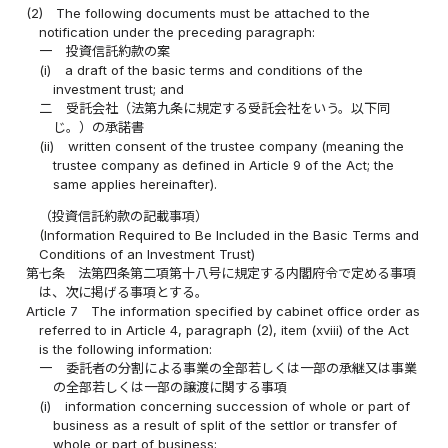
(2)
The following documents must be attached to the
notification under the preceding paragraph:
一
投資信託約款の案
(i)
a draft of the basic terms and conditions of the
investment trust; and
二
受託会社（法第九条に規定する受託会社をいう。以下同
じ。）の承諾書
(ii)
written consent of the trustee company (meaning the
trustee company as defined in Article 9 of the Act; the
same applies hereinafter).
（投資信託約款の記載事項）
(Information Required to Be Included in the Basic Terms and
Conditions of an Investment Trust)
第七条
法第四条第二項第十八号に規定する内閣府令で定める事項
は、次に掲げる事項とする。
Article 7
The information specified by cabinet office order as
referred to in Article 4, paragraph (2), item (xviii) of the Act
is the following information:
一
委託者の分割による事業の全部若しくは一部の承継又は事業
の全部若しくは一部の譲渡に関する事項
(i)
information concerning succession of whole or part of
business as a result of split of the settlor or transfer of
whole or part of business;