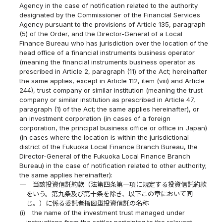
Agency in the case of notification related to the authority
designated by the Commissioner of the Financial Services
Agency pursuant to the provisions of Article 135, paragraph
(5) of the Order, and the Director-General of a Local
Finance Bureau who has jurisdiction over the location of the
head office of a financial instruments business operator
(meaning the financial instruments business operator as
prescribed in Article 2, paragraph (11) of the Act; hereinafter
the same applies, except in Article 112, item (viii) and Article
244), trust company or similar institution (meaning the trust
company or similar institution as prescribed in Article 47,
paragraph (1) of the Act; the same applies hereinafter), or
an investment corporation (in cases of a foreign
corporation, the principal business office or office in Japan)
(in cases where the location is within the jurisdictional
district of the Fukuoka Local Finance Branch Bureau, the
Director-General of the Fukuoka Local Finance Branch
Bureau) in the case of notification related to other authority;
the same applies hereinafter):
一
当該投資信託約款（法第四条第一項に規定する投資信託約款
をいう。第九条及び第十条を除き、以下この章において同
じ。）に係る委託者指図型投資信託の名称
(i)
the name of the investment trust managed under