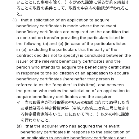
いこととした事項を除く。）を定めた譲渡に係る契約を締結す
ることを取得の条件として、取得の申込みの勧誘が行われるこ
と。
(ii)
that a solicitation of an application to acquire
beneficiary certificates is made where the relevant
beneficiary certificates are acquired on the condition that
a contract on transfer providing the particulars listed in
the following (a) and (b) (in case of the particulars listed
in (b), excluding the particulars that the party of the
contract decides not to specify) is concluded between the
issuer of the relevant beneficiary certificates and the
person who intends to acquire the beneficiary certificates
in response to the solicitation of an application to acquire
beneficiary certificates (hereinafter that person is
referred to as the "acquirer" in this item), and between
the person who makes the solicitation of an application to
acquire beneficiary certificates and the acquirer:
イ
当該取得者が当該取得の申込みの勧誘に応じて取得した当
該受益証券を特定投資家等（令第八条第二項第二号に規定す
る特定投資家等をいう。ロにおいて同じ。）以外の者に譲渡
を行わないこと。
(a)
that the acquirer who has acquired the relevant
beneficiary certificates in response to the solicitation of
an application to acquire beneficiary certificates does