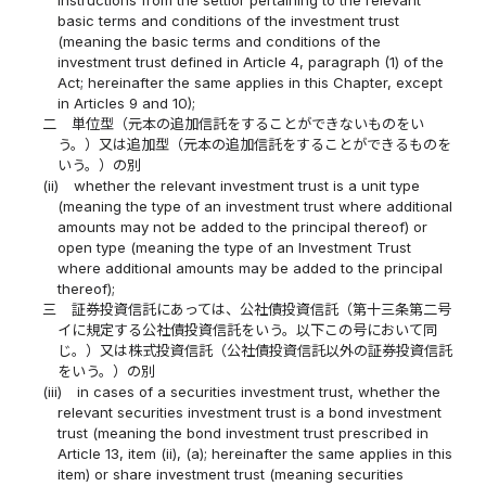
instructions from the settlor pertaining to the relevant
basic terms and conditions of the investment trust
(meaning the basic terms and conditions of the
investment trust defined in Article 4, paragraph (1) of the
Act; hereinafter the same applies in this Chapter, except
in Articles 9 and 10);
二
単位型（元本の追加信託をすることができないものをい
う。）又は追加型（元本の追加信託をすることができるものを
いう。）の別
(ii)
whether the relevant investment trust is a unit type
(meaning the type of an investment trust where additional
amounts may not be added to the principal thereof) or
open type (meaning the type of an Investment Trust
where additional amounts may be added to the principal
thereof);
三
証券投資信託にあっては、公社債投資信託（第十三条第二号
イに規定する公社債投資信託をいう。以下この号において同
じ。）又は株式投資信託（公社債投資信託以外の証券投資信託
をいう。）の別
(iii)
in cases of a securities investment trust, whether the
relevant securities investment trust is a bond investment
trust (meaning the bond investment trust prescribed in
Article 13, item (ii), (a); hereinafter the same applies in this
item) or share investment trust (meaning securities