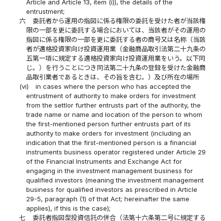
Article and Article 13, item (i)), the details of the
entrustment;
六
委託者から運用の指図に係る権限の委託を受けた者が当該権
限の一部を更に委託する場合においては、当該者がその運用の
指図に係る権限の一部を更に委託する者の商号又は名称（当該
者が適格投資家向け投資運用業（金融商品取引法第二十九条の
五第一項に規定する適格投資家向け投資運用業をいう。以下同
じ。）を行うことにつき同法第二十九条の登録を受けた金融商
品取引業者であるときは、その旨を含む。）及び所在の場所
(vi)
in cases where the person who has accepted the
entrustment of authority to make orders for investment
from the settlor further entrusts part of the authority, the
trade name or name and location of the person to whom
the first-mentioned person further entrusts part of its
authority to make orders for investment (including an
indication that the first-mentioned person is a financial
instruments business operator registered under Article 29
of the Financial Instruments and Exchange Act for
engaging in the investment management business for
qualified investors (meaning the investment management
business for qualified investors as prescribed in Article
29-5, paragraph (1) of that Act; hereinafter the same
applies), if this is the case);
七
委託者指図型投資信託の併合（法第十六条第二号に規定する