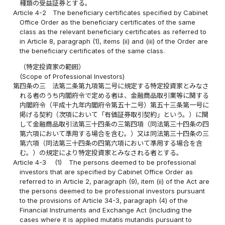
種類の受益証券とする。
Article 4-2
The beneficiary certificates specified by Cabinet
Office Order as the beneficiary certificates of the same
class as the relevant beneficiary certificates as referred to
in Article 8, paragraph (1), items (ii) and (iii) of the Order are
the beneficiary certificates of the same class.
（特定投資家の範囲）
(Scope of Professional Investors)
第四条の三
法第二条第九項第二号に規定する特定投資家とみなさ
れる者のうち内閣府令で定める者は、金融商品取引業等に関する
内閣府令（平成十九年内閣府令第五十二号）第五十三条第一号に
掲げる契約（次項において「有価証券取引契約」という。）に関
して金融商品取引法第三十四条の三第四項（同法第三十四条の四
第六項において準用する場合を含む。）又は同法第三十四条の三
第六項（同法第三十四条の四第六項において準用する場合を含
む。）の規定により特定投資家とみなされる者とする。
Article 4-3
(1)
The persons deemed to be professional
investors that are specified by Cabinet Office Order as
referred to in Article 2, paragraph (9), item (ii) of the Act are
the persons deemed to be professional investors pursuant
to the provisions of Article 34-3, paragraph (4) of the
Financial Instruments and Exchange Act (including the
cases where it is applied mutatis mutandis pursuant to