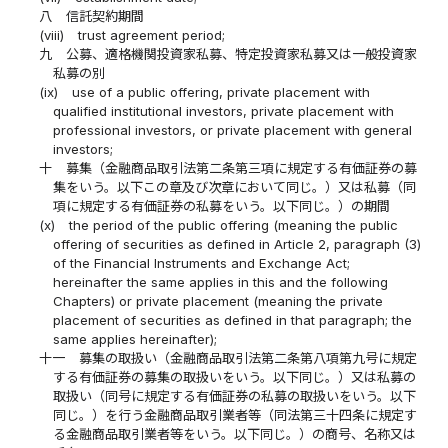
八
信託契約期間
(viii)
trust agreement period;
九
公募、適格機関投資家私募、特定投資家私募又は一般投資家
私募の別
(ix)
use of a public offering, private placement with
qualified institutional investors, private placement with
professional investors, or private placement with general
investors;
十
募集（金融商品取引法第二条第三項に規定する有価証券の募
集をいう。以下この章及び次章において同じ。）又は私募（同
項に規定する有価証券の私募をいう。以下同じ。）の期間
(x)
the period of the public offering (meaning the public
offering of securities as defined in Article 2, paragraph (3)
of the Financial Instruments and Exchange Act;
hereinafter the same applies in this and the following
Chapters) or private placement (meaning the private
placement of securities as defined in that paragraph; the
same applies hereinafter);
十一
募集の取扱い（金融商品取引法第二条第八項第九号に規定
する有価証券の募集の取扱いをいう。以下同じ。）又は私募の
取扱い（同号に規定する有価証券の私募の取扱いをいう。以下
同じ。）を行う金融商品取引業者等（同法第三十四条に規定す
る金融商品取引業者等をいう。以下同じ。）の商号、名称又は