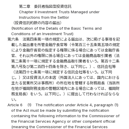
第二章 委託者指図型投資信託
Chapter II Investment Trusts Managed under
Instructions from the Settlor
（投資信託約款の内容の届出）
(Notification of the Details of the Basic Terms and
Conditions of an Investment Trust)
第六条
法第四条第一項の規定による届出は、次に掲げる事項を記
載した届出書を所管金融庁長官等（令第百三十五条第五項の規定
により金融庁長官の指定する権限に係る場合にあっては金融庁長
官、それ以外の権限に係る場合にあっては金融商品取引業者（法
第二条第十一項に規定する金融商品取引業者をいう。第百十二条
第八号及び第二百四十四条を除き、以下同じ。）、信託会社等
（法第四十七条第一項に規定する信託会社等をいう。以下同
じ。）又は投資法人の本店（外国法人にあっては、国内における
主たる営業所又は事務所）の所在地を管轄する財務局長（当該所
在地が福岡財務支局の管轄区域内にある場合にあっては、福岡財
務支局長）をいう。以下同じ。）に提出して行わなければならな
い。
Article 6
(1)
The notification under Article 4, paragraph (1)
of the Act must be made by submitting the notification
containing the following information to the Commissioner of
the Financial Services Agency or other competent official
(meaning the Commissioner of the Financial Services