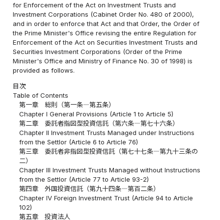
for Enforcement of the Act on Investment Trusts and
Investment Corporations (Cabinet Order No. 480 of 2000),
and in order to enforce that Act and that Order, the Order of
the Prime Minister's Office revising the entire Regulation for
Enforcement of the Act on Securities Investment Trusts and
Securities Investment Corporations (Order of the Prime
Minister's Office and Ministry of Finance No. 30 of 1998) is
provided as follows.
目次
Table of Contents
第一章 総則（第一条―第五条）
Chapter I General Provisions (Article 1 to Article 5)
第二章 委託者指図型投資信託（第六条―第七十六条）
Chapter II Investment Trusts Managed under Instructions
from the Settlor (Article 6 to Article 76)
第三章 委託者非指図型投資信託（第七十七条―第九十三条の
二）
Chapter III Investment Trusts Managed without Instructions
from the Settlor (Article 77 to Article 93-2)
第四章 外国投資信託（第九十四条―第百二条）
Chapter IV Foreign Investment Trust (Article 94 to Article
102)
第五章 投資法人