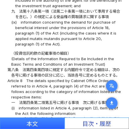
included in the authority of the agent for the beneficiary in
the investment trust agreement; and
九
法第十八条第一項（法第二十条第一項において準用する場合
を含む。）の規定による受益権の買取請求に関する事項
(ix)
information concerning the demand for purchase of
beneficial interest under the provisions of Article 18,
paragraph (1) of the Act (including the cases where it is
applied mutatis mutandis pursuant to Article 20,
paragraph (1) of the Act).
（投資信託約款の記載事項の細目）
(Details of the Information Required to Be Included in the
Basic Terms and Conditions of an Investment Trust)
第八条
法第四条第四項に規定する内閣府令で定める細目は、次の
各号に掲げる事項の区分に応じ、当該各号に定めるものとする。
Article 8
The details specified by Cabinet Office Order as
translate
referred to in Article 4, paragraph (4) of the Act are as
follows according to the category of information listed in the
respective items:
一
法第四条第二項第五号に掲げる事項 次に掲げる事項
download
(i)
information listed in Article 4, paragraph (2), item (v) of
the Act: the following information:
イ
受益証券の記名式又は無記名式への変更及び名義書換手続
本文
目次・履歴
に関する事項