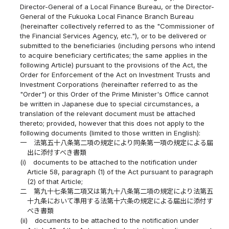
Director-General of a Local Finance Bureau, or the Director-
General of the Fukuoka Local Finance Branch Bureau
(hereinafter collectively referred to as the "Commissioner of
the Financial Services Agency, etc."), or to be delivered or
submitted to the beneficiaries (including persons who intend
to acquire beneficiary certificates; the same applies in the
following Article) pursuant to the provisions of the Act, the
Order for Enforcement of the Act on Investment Trusts and
Investment Corporations (hereinafter referred to as the
"Order") or this Order of the Prime Minister's Office cannot
be written in Japanese due to special circumstances, a
translation of the relevant document must be attached
thereto; provided, however that this does not apply to the
following documents (limited to those written in English):
一
法第五十八条第二項の規定により同条第一項の規定による届
出に添付すべき書類
(i)
documents to be attached to the notification under
Article 58, paragraph (1) of the Act pursuant to paragraph
(2) of that Article;
二
第九十七条第二項又は第九十八条第二項の規定により法第五
十九条において準用する法第十六条の規定による届出に添付す
べき書類
(ii)
documents to be attached to the notification under