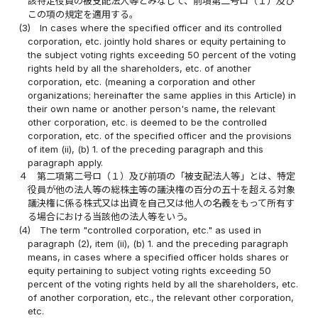
該特定役員の被支配法人等とみなして、前項第二号ロ（１）及び
この項の規定を適用する。
(3)
In cases where the specified officer and its controlled
corporation, etc. jointly hold shares or equity pertaining to
the subject voting rights exceeding 50 percent of the voting
rights held by all the shareholders, etc. of another
corporation, etc. (meaning a corporation and other
organizations; hereinafter the same applies in this Article) in
their own name or another person's name, the relevant
other corporation, etc. is deemed to be the controlled
corporation, etc. of the specified officer and the provisions
of item (ii), (b) 1. of the preceding paragraph and this
paragraph apply.
４
第二項第二号ロ（１）及び前項の「被支配法人等」とは、特定
役員が他の法人等の総株主等の議決権の百分の五十を超える対象
議決権に係る株式又は出資を自己又は他人の名義をもって所有す
る場合における当該他の法人等をいう。
(4)
The term "controlled corporation, etc." as used in
paragraph (2), item (ii), (b) 1. and the preceding paragraph
means, in cases where a specified officer holds shares or
equity pertaining to subject voting rights exceeding 50
percent of the voting rights held by all the shareholders, etc.
of another corporation, etc., the relevant other corporation,
etc.