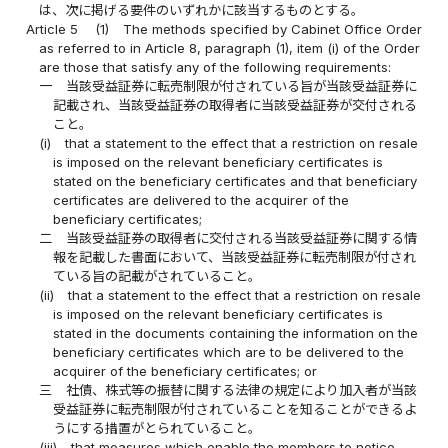
は、次に掲げる要件のいずれかに該当するものとする。
Article 5
(1)
The methods specified by Cabinet Office Order
as referred to in Article 8, paragraph (1), item (i) of the Order
are those that satisfy any of the following requirements:
一
当該受益証券に転売制限が付されている旨が当該受益証券に
記載され、当該受益証券の取得者に当該受益証券が交付される
こと。
(i)
that a statement to the effect that a restriction on resale
is imposed on the relevant beneficiary certificates is
stated on the beneficiary certificates and that beneficiary
certificates are delivered to the acquirer of the
beneficiary certificates;
二
当該受益証券の取得者に交付される当該受益証券に関する情
報を記載した書面において、当該受益証券に転売制限が付され
ている旨の記載がされていること。
(ii)
that a statement to the effect that a restriction on resale
is imposed on the relevant beneficiary certificates is
stated in the documents containing the information on the
beneficiary certificates which are to be delivered to the
acquirer of the beneficiary certificates; or
三
社債、株式等の振替に関する法律の規定により加入者が当該
受益証券に転売制限が付されていることを知ることができるよ
うにする措置がとられていること。
(iii)
that measures which enable the members to notice