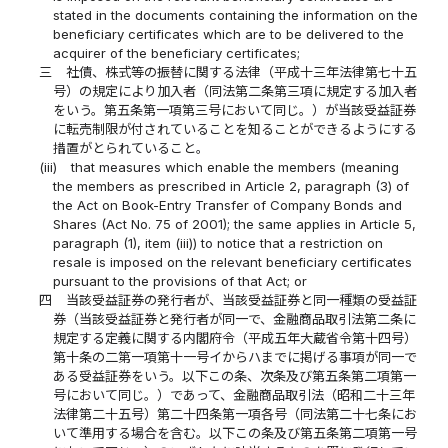
stated in the documents containing the information on the
beneficiary certificates which are to be delivered to the
acquirer of the beneficiary certificates;
三
社債、株式等の振替に関する法律（平成十三年法律第七十五
号）の規定により加入者（同法第二条第三項に規定する加入者
をいう。第五条第一項第三号において同じ。）が当該受益証券
に転売制限が付されていることを知ることができるようにする
措置がとられていること。
(iii)
that measures which enable the members (meaning
the members as prescribed in Article 2, paragraph (3) of
the Act on Book-Entry Transfer of Company Bonds and
Shares (Act No. 75 of 2001); the same applies in Article 5,
paragraph (1), item (iii)) to notice that a restriction on
resale is imposed on the relevant beneficiary certificates
pursuant to the provisions of that Act; or
四
当該受益証券の発行者が、当該受益証券と同一種類の受益証
券（当該受益証券と発行者が同一で、金融商品取引法第二条に
規定する定義に関する内閣府令（平成五年大蔵省令第十四号）
第十条の二第一項第十一号イからハまでに掲げる事項が同一で
ある受益証券をいう。以下この条、次条及び第五条第二項第一
号において同じ。）であって、金融商品取引法（昭和二十三年
法律第二十五号）第二十四条第一項各号（同法第二十七条にお
いて準用する場合を含む。以下この条及び第五条第二項第一号