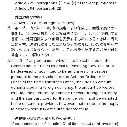
Article 222, paragraphs (1) and (2) of the Act pursuant to
Article 264, paragraph (2).
（外国通貨の換算）
(Conversion of a Foreign Currency)
第三条
法、令又はこの府令の規定により作成し、金融庁長官等に
提出し、又は受益者若しくは投資主に交付し、若しくは提供する
書類中、外国通貨により金額を表示するものがあるときは、当該
金額を本邦通貨に換算した金額及びその換算に用いた換算率を付
記しなければならない。ただし、これらを付記することが困難な
場合は、この限りでない。
Article 3
If any document which is to be submitted to the
Commissioner of the Financial Services Agency, etc. or to
be delivered or submitted to beneficiaries or investors
pursuant to the provisions of the Act, the Order, or this
Order of the Prime Minister's Office, includes an amount
denominated in a foreign currency, the amount converted
into Japanese currency from the relevant foreign currency
and the standard used for the conversion must be denoted
in the document provided, however, that this does not apply
to cases where it is difficult to denote them.
（適格機関投資家を除くための要件等）
(Requirements for Excluding Qualified Institutional Investors)