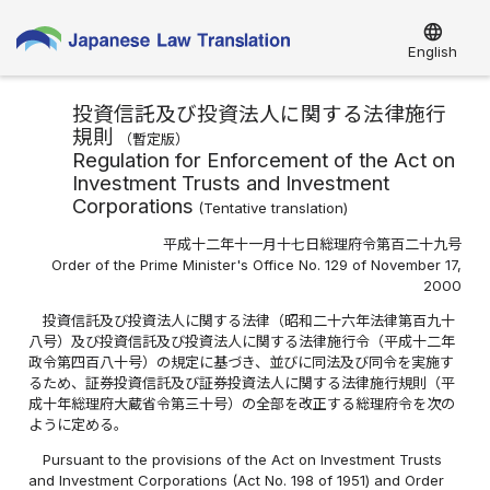
language
English
投資信託及び投資法人に関する法律施行
規則
（
暫定版
）
Regulation for Enforcement of the Act on
Investment Trusts and Investment
Corporations
(
Tentative translation
)
平成十二年十一月十七日総理府令第百二十九号
Order of the Prime Minister's Office No. 129 of November 17,
2000
投資信託及び投資法人に関する法律（昭和二十六年法律第百九十
八号）及び投資信託及び投資法人に関する法律施行令（平成十二年
政令第四百八十号）の規定に基づき、並びに同法及び同令を実施す
るため、証券投資信託及び証券投資法人に関する法律施行規則（平
成十年総理府大蔵省令第三十号）の全部を改正する総理府令を次の
ように定める。
Pursuant to the provisions of the Act on Investment Trusts
and Investment Corporations (Act No. 198 of 1951) and Order