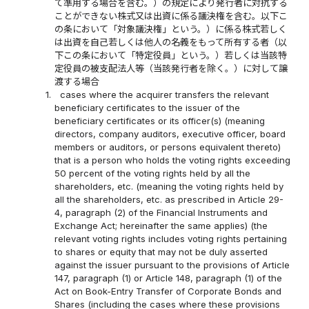
て準用する場合を含む。）の規定により発行者に対抗する
ことができない株式又は出資に係る議決権を含む。以下こ
の条において「対象議決権」という。）に係る株式若しく
は出資を自己若しくは他人の名義をもって所有する者（以
下この条において「特定役員」という。）若しくは当該特
定役員の被支配法人等（当該発行者を除く。）に対して譲
渡する場合
1.
cases where the acquirer transfers the relevant
beneficiary certificates to the issuer of the
beneficiary certificates or its officer(s) (meaning
directors, company auditors, executive officer, board
members or auditors, or persons equivalent thereto)
that is a person who holds the voting rights exceeding
50 percent of the voting rights held by all the
shareholders, etc. (meaning the voting rights held by
all the shareholders, etc. as prescribed in Article 29-
4, paragraph (2) of the Financial Instruments and
Exchange Act; hereinafter the same applies) (the
relevant voting rights includes voting rights pertaining
to shares or equity that may not be duly asserted
against the issuer pursuant to the provisions of Article
147, paragraph (1) or Article 148, paragraph (1) of the
Act on Book-Entry Transfer of Corporate Bonds and
Shares (including the cases where these provisions