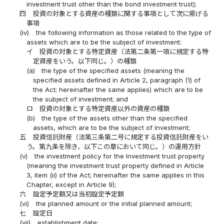
investment trust other than the bond investment trust);
四
投資の対象とする資産の種類に関する事項として次に掲げる
事項
(iv)
the following information as those related to the type of
assets which are to be the subject of investment:
イ
投資の対象とする特定資産（法第二条第一項に規定する特
定資産をいう。以下同じ。）の種類
(a)
the type of the specified assets (meaning the
specified assets defined in Article 2, paragraph (1) of
the Act; hereinafter the same applies) which are to be
the subject of investment; and
ロ
投資の対象とする特定資産以外の資産の種類
(b)
the type of the assets other than the specified
assets, which are to be the subject of investment;
五
投資信託財産（法第三条第二号に規定する投資信託財産をい
う。第九条を除き、以下この章において同じ。）の運用方針
(v)
the investment policy for the Investment trust property
(meaning the investment trust property defined in Article
3, item (ii) of the Act; hereinafter the same applies in this
Chapter, except in Article 9);
六
設定予定額又は当初設定予定額
(vi)
the planned amount or the initial planned amount;
七
設定日
(vii)
establishment date;