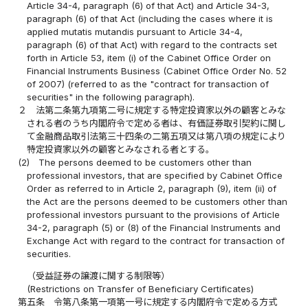
Article 34-4, paragraph (6) of that Act) and Article 34-3,
paragraph (6) of that Act (including the cases where it is
applied mutatis mutandis pursuant to Article 34-4,
paragraph (6) of that Act) with regard to the contracts set
forth in Article 53, item (i) of the Cabinet Office Order on
Financial Instruments Business (Cabinet Office Order No. 52
of 2007) (referred to as the "contract for transaction of
securities" in the following paragraph).
２
法第二条第九項第二号に規定する特定投資家以外の顧客とみな
される者のうち内閣府令で定める者は、有価証券取引契約に関し
て金融商品取引法第三十四条の二第五項又は第八項の規定により
特定投資家以外の顧客とみなされる者とする。
(2)
The persons deemed to be customers other than
professional investors, that are specified by Cabinet Office
Order as referred to in Article 2, paragraph (9), item (ii) of
the Act are the persons deemed to be customers other than
professional investors pursuant to the provisions of Article
34-2, paragraph (5) or (8) of the Financial Instruments and
Exchange Act with regard to the contract for transaction of
securities.
（受益証券の譲渡に関する制限等）
(Restrictions on Transfer of Beneficiary Certificates)
第五条
令第八条第一項第一号に規定する内閣府令で定める方式