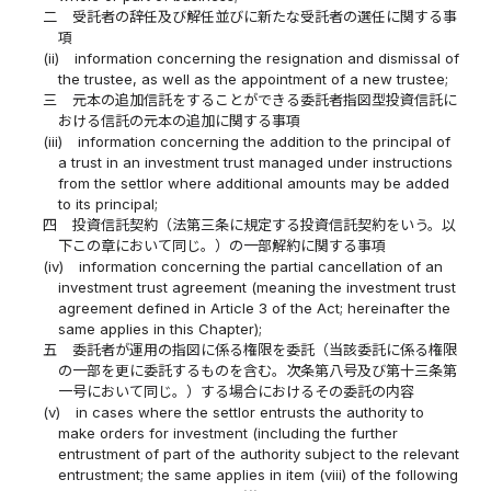
二
受託者の辞任及び解任並びに新たな受託者の選任に関する事
項
(ii)
information concerning the resignation and dismissal of
the trustee, as well as the appointment of a new trustee;
三
元本の追加信託をすることができる委託者指図型投資信託に
おける信託の元本の追加に関する事項
(iii)
information concerning the addition to the principal of
a trust in an investment trust managed under instructions
from the settlor where additional amounts may be added
to its principal;
四
投資信託契約（法第三条に規定する投資信託契約をいう。以
下この章において同じ。）の一部解約に関する事項
(iv)
information concerning the partial cancellation of an
investment trust agreement (meaning the investment trust
agreement defined in Article 3 of the Act; hereinafter the
same applies in this Chapter);
五
委託者が運用の指図に係る権限を委託（当該委託に係る権限
の一部を更に委託するものを含む。次条第八号及び第十三条第
一号において同じ。）する場合におけるその委託の内容
(v)
in cases where the settlor entrusts the authority to
make orders for investment (including the further
entrustment of part of the authority subject to the relevant
entrustment; the same applies in item (viii) of the following