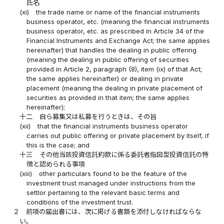
氏名
(xi)
the trade name or name of the financial instruments
business operator, etc. (meaning the financial instruments
business operator, etc. as prescribed in Article 34 of the
Financial Instruments and Exchange Act; the same applies
hereinafter) that handles the dealing in public offering
(meaning the dealing in public offering of securities
provided in Article 2, paragraph (8), item (ix) of that Act;
the same applies hereinafter) or dealing in private
placement (meaning the dealing in private placement of
securities as provided in that item; the same applies
hereinafter);
十二
自ら募集又は私募を行うときは、その旨
(xii)
that the financial instruments business operator
carries out public offering or private placement by itself, if
this is the case; and
十三
その他当該投資信託約款に係る委託者指図型投資信託の特
徴と認められる事項
(xiii)
other particulars found to be the feature of the
investment trust managed under instructions from the
settlor pertaining to the relevant basic terms and
conditions of the investment trust.
２
前項の届出書には、次に掲げる書類を添付しなければならな
い。