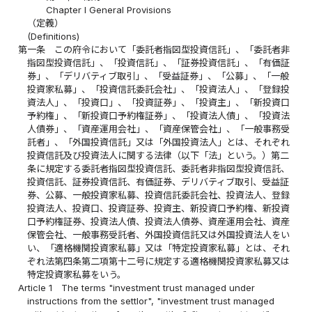
Chapter I General Provisions
（定義）
(Definitions)
第一条
この府令において「委託者指図型投資信託」、「委託者非
指図型投資信託」、「投資信託」、「証券投資信託」、「有価証
券」、「デリバティブ取引」、「受益証券」、「公募」、「一般
投資家私募」、「投資信託委託会社」、「投資法人」、「登録投
資法人」、「投資口」、「投資証券」、「投資主」、「新投資口
予約権」、「新投資口予約権証券」、「投資法人債」、「投資法
人債券」、「資産運用会社」、「資産保管会社」、「一般事務受
託者」、「外国投資信託」又は「外国投資法人」とは、それぞれ
投資信託及び投資法人に関する法律（以下「法」という。）第二
条に規定する委託者指図型投資信託、委託者非指図型投資信託、
投資信託、証券投資信託、有価証券、デリバティブ取引、受益証
券、公募、一般投資家私募、投資信託委託会社、投資法人、登録
投資法人、投資口、投資証券、投資主、新投資口予約権、新投資
口予約権証券、投資法人債、投資法人債券、資産運用会社、資産
保管会社、一般事務受託者、外国投資信託又は外国投資法人をい
い、「適格機関投資家私募」又は「特定投資家私募」とは、それ
ぞれ法第四条第二項第十二号に規定する適格機関投資家私募又は
特定投資家私募をいう。
Article 1
The terms "investment trust managed under
instructions from the settlor", "investment trust managed