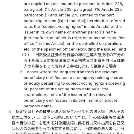
are applied mutatis mutandis pursuant to Article 228,
paragraph (1), Article 235, paragraph (1), Article 239,
paragraph (1) and Article 276 (limited to the part
pertaining to item (ii)) of that Act); hereinafter referred
to as the "subject voting rights" in this Article) of the
issuer in its own name or another person's name
(hereinafter the officer is referred to as the "specified
officer" in this Article), or the controlled corporation,
etc. of the specified officer (excluding the issuer); and
（２）
当該受益証券の発行者の総株主等の議決権の百分の
五十を超える対象議決権に係る株式又は出資を自己又は他
人の名義をもって所有する会社に対して譲渡する場合
2.
cases where the acquirer transfers the relevant
beneficiary certificates to a company holding shares
or equity pertaining to subject voting rights exceeding
50 percent of the voting rights held by all the
shareholders, etc. of the issuer of the relevant
beneficiary certificates in its own name or another
person's name.
３
特定役員とその被支配法人等が合わせて他の法人等（法人その
他の団体をいう。以下この条において同じ。）の総株主等の議決
権の百分の五十を超える対象議決権に係る株式又は出資を自己又
は他人の名義をもって所有する場合には、当該他の法人等は、当