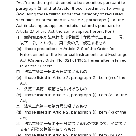
"Act") and the rights deemed to be securities pursuant to
paragraph (2) of that Article, those listed in the following
(excluding those falling under the category of regulated
securities as prescribed in Article 5, paragraph (1) of the
Act (including as applied mutatis mutandis pursuant to
Article 27 of the Act; the same applies hereinafter));
イ
金融商品取引法施行令（昭和四十年政令第三百二十一号。
以下「令」という。）第二条の八に規定するもの
(a)
those prescribed in Article 2-8 of the Order for
Enforcement of the Financial Instruments and Exchange
Act (Cabinet Order No. 321 of 1965; hereinafter referred
to as the "Order");
ロ
法第二条第一項第五号に掲げるもの
(b)
those listed in Article 2, paragraph (1), item (v) of the
Act;
ハ
法第二条第一項第七号に掲げるもの
(c)
those listed in Article 2, paragraph (1), item (vii) of the
Act;
ニ
法第二条第一項第九号に掲げるもの
(d)
those listed in Article 2, paragraph (1), item (ix) of the
Act;
ホ
法第二条第一項第十七号に掲げるものであつて、イに掲げ
る有価証券の性質を有するもの
(e)
those listed in Article 2, paragraph (1), item (xvii) of