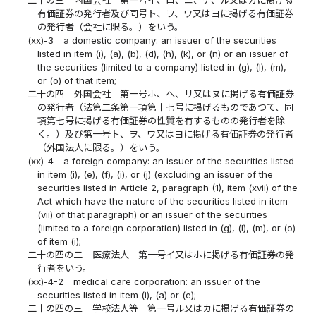
有価証券の発行者及び同号ト、ヲ、ワ又はヨに掲げる有価証券
の発行者（会社に限る。）をいう。
(xx)-3
a domestic company: an issuer of the securities
listed in item (i), (a), (b), (d), (h), (k), or (n) or an issuer of
the securities (limited to a company) listed in (g), (l), (m),
or (o) of that item;
二十の四
外国会社 第一号ホ、ヘ、リ又はヌに掲げる有価証券
の発行者（法第二条第一項第十七号に掲げるものであつて、同
項第七号に掲げる有価証券の性質を有するものの発行者を除
く。）及び第一号ト、ヲ、ワ又はヨに掲げる有価証券の発行者
（外国法人に限る。）をいう。
(xx)-4
a foreign company: an issuer of the securities listed
in item (i), (e), (f), (i), or (j) (excluding an issuer of the
securities listed in Article 2, paragraph (1), item (xvii) of the
Act which have the nature of the securities listed in item
(vii) of that paragraph) or an issuer of the securities
(limited to a foreign corporation) listed in (g), (l), (m), or (o)
of item (i);
二十の四の二
医療法人 第一号イ又はホに掲げる有価証券の発
行者をいう。
(xx)-4-2
medical care corporation: an issuer of the
securities listed in item (i), (a) or (e);
二十の四の三
学校法人等 第一号ル又はカに掲げる有価証券の