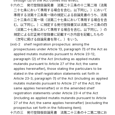
through (3) of the Act comes into effect;
十六の二
発行登録目論見書 法第二十三条の十二第二項（法第
二十七条において準用する場合を含む。以下同じ。）において
準用する法第十三条第一項の規定による目論見書のうち、法第
二十三条の三第一項（法第二十七条において準用する場合を含
む。以下同じ。）に規定する発行登録書又は法第二十三条の四
（法第二十七条において準用する場合を含む。以下同じ。）の
規定による訂正発行登録書に記載すべき内容を記載したもの
（次号に掲げる目論見書を除く。）をいう。
(xvi)-2
shelf registration prospectus: among the
prospectuses under Article 13, paragraph (1) of the Act as
applied mutatis mutandis pursuant to Article 23-12,
paragraph (2) of the Act (including as applied mutatis
mutandis pursuant to Article 27 of the Act; the same
applies hereinafter), those stating the particulars to be
stated in the shelf registration statements set forth in
Article 23-3, paragraph (1) of the Act (including as applied
mutatis mutandis pursuant to Article 27 of the Act; the
same applies hereinafter) or in the amended shelf
registration statements under Article 23-4 of the Act
(including as applied mutatis mutandis pursuant to Article
27 of the Act; the same applies hereinafter) (excluding the
prospectus set forth in the following item);
十六の三
発行登録仮目論見書 法第二十三条の十二第二項にお