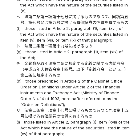
the Act which have the nature of the securities listed in
(a);
ヘ
法第二条第一項第十七号に掲げるものであつて、同項第五
号、第七号又は第九号に掲げる有価証券の性質を有するもの
(f)
those listed in Article 2, paragraph (1), item (xvii) of
the Act which have the nature of the securities listed in
item (v), item (vii), or item (ix) of that paragraph;
ト
法第二条第一項第十九号に掲げるもの
(g)
those listed in Article 2, paragraph (1), item (xix) of
the Act;
チ
金融商品取引法第二条に規定する定義に関する内閣府令
（平成五年大蔵省令第十四号。以下「定義府令」という。）
第二条に規定するもの
(h)
those prescribed in Article 2 of the Cabinet Office
Order on Definitions under Article 2 of the Financial
Instruments and Exchange Act (Ministry of Finance
Order No. 14 of 1993; hereinafter referred to as the
"Order on Definitions");
リ
法第二条第一項第十七号に掲げるものであつて同項第十五
号に掲げる有価証券の性質を有するもの
(i)
those listed in Article 2, paragraph (1), item (xvii) of the
Act which have the nature of the securities listed in item
(xv) of that paragraph;