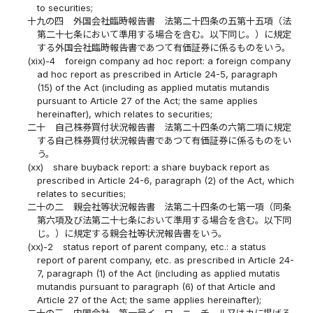
to securities;
十九の四
外国会社臨時報告書 法第二十四条の五第十五項（法
第二十七条において準用する場合を含む。以下同じ。）に規定
する外国会社臨時報告書であつて有価証券に係るものをいう。
(xix)-4
foreign company ad hoc report: a foreign company
ad hoc report as prescribed in Article 24-5, paragraph
(15) of the Act (including as applied mutatis mutandis
pursuant to Article 27 of the Act; the same applies
hereinafter), which relates to securities;
二十
自己株券買付状況報告書 法第二十四条の六第二項に規定
する自己株券買付状況報告書であつて有価証券に係るものをい
う。
(xx)
share buyback report: a share buyback report as
prescribed in Article 24-6, paragraph (2) of the Act, which
relates to securities;
二十の二
親会社等状況報告書 法第二十四条の七第一項（同条
第六項及び法第二十七条において準用する場合を含む。以下同
じ。）に規定する親会社等状況報告書をいう。
(xx)-2
status report of parent company, etc.: a status
report of parent company, etc. as prescribed in Article 24-
7, paragraph (1) of the Act (including as applied mutatis
mutandis pursuant to paragraph (6) of that Article and
Article 27 of the Act; the same applies hereinafter);
二十の三
内国会社 第一号イ、ロ、ニ、チ、ル又はカに掲げる