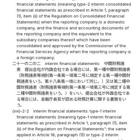
financial statements (meaning type-2 interim consolidated
financial statements as prescribed in Article 1, paragraph
(1), item (ii) of the Regulation on Consolidated Financial
Statements) when the reporting company is a domestic
company, and the finance and accounting documents of
the reporting company and the equivalent to the
subsidiary companies thereof which have been
consolidated and approved by the Commissioner of the
Financial Services Agency when the reporting company is
a foreign company;
二十一の二の二
interim financial statements: 中間財務諸
表 提出会社が内国会社である場合には、第一種中間財務諸表
（財務諸表等規則第一条第一項第二号に規定する第一種中間財
務諸表をいう。第十八条第一項において同じ。）又は第二種中
間財務諸表（財務諸表等規則第一条第一項第三号に規定する第
二種中間財務諸表をいう。）をいい、提出会社が外国会社であ
る場合には、金融庁長官が認める財務計算に関する書類をい
う。
(xxi)-2-2
interim financial statements: type-1 interim
financial statements (meaning type-1 interim financial
statements as prescribed in Article 1, paragraph (1), item
(ii) of the Regulation on Financial Statements"; the same
applied in Article 18, paragraph (1)) or type-2 interim