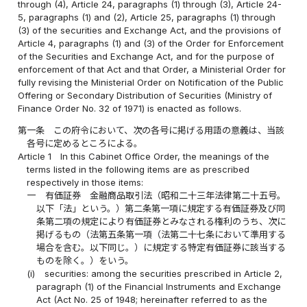
through (4), Article 24, paragraphs (1) through (3), Article 24-
5, paragraphs (1) and (2), Article 25, paragraphs (1) through
(3) of the securities and Exchange Act, and the provisions of
Article 4, paragraphs (1) and (3) of the Order for Enforcement
of the Securities and Exchange Act, and for the purpose of
enforcement of that Act and that Order, a Ministerial Order for
fully revising the Ministerial Order on Notification of the Public
Offering or Secondary Distribution of Securities (Ministry of
Finance Order No. 32 of 1971) is enacted as follows.
第一条
この府令において、次の各号に掲げる用語の意義は、当該
各号に定めるところによる。
Article 1
In this Cabinet Office Order, the meanings of the
terms listed in the following items are as prescribed
respectively in those items:
一
有価証券 金融商品取引法（昭和二十三年法律第二十五号。
以下「法」という。）第二条第一項に規定する有価証券及び同
条第二項の規定により有価証券とみなされる権利のうち、次に
掲げるもの（法第五条第一項（法第二十七条において準用する
場合を含む。以下同じ。）に規定する特定有価証券に該当する
ものを除く。）をいう。
(i)
securities: among the securities prescribed in Article 2,
paragraph (1) of the Financial Instruments and Exchange
Act (Act No. 25 of 1948; hereinafter referred to as the