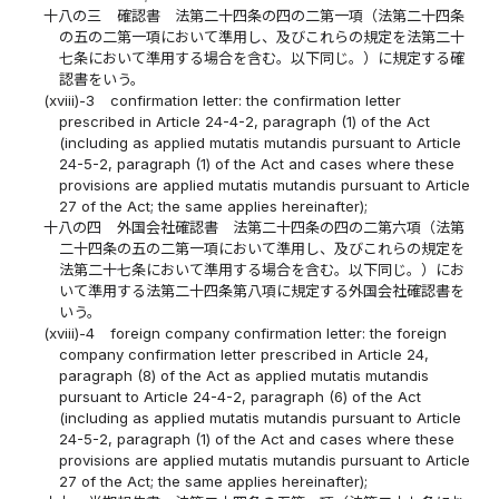
十八の三
確認書 法第二十四条の四の二第一項（法第二十四条
の五の二第一項において準用し、及びこれらの規定を法第二十
七条において準用する場合を含む。以下同じ。）に規定する確
認書をいう。
(xviii)-3
confirmation letter: the confirmation letter
prescribed in Article 24-4-2, paragraph (1) of the Act
(including as applied mutatis mutandis pursuant to Article
24-5-2, paragraph (1) of the Act and cases where these
provisions are applied mutatis mutandis pursuant to Article
27 of the Act; the same applies hereinafter);
十八の四
外国会社確認書 法第二十四条の四の二第六項（法第
二十四条の五の二第一項において準用し、及びこれらの規定を
法第二十七条において準用する場合を含む。以下同じ。）にお
いて準用する法第二十四条第八項に規定する外国会社確認書を
いう。
(xviii)-4
foreign company confirmation letter: the foreign
company confirmation letter prescribed in Article 24,
paragraph (8) of the Act as applied mutatis mutandis
pursuant to Article 24-4-2, paragraph (6) of the Act
(including as applied mutatis mutandis pursuant to Article
24-5-2, paragraph (1) of the Act and cases where these
provisions are applied mutatis mutandis pursuant to Article
27 of the Act; the same applies hereinafter);