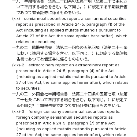
十九
半期報告書 法第二十四条の五第一項（法第二十七条にお
いて準用する場合を含む。以下同じ。）に規定する半期報告書
であつて有価証券に係るものをいう。
(xix)
semiannual securities report: a semiannual securities
report as prescribed in Article 24-5, paragraph (1) of the
Act (including as applied mutatis mutandis pursuant to
Article 27 of the Act; the same applies hereinafter), which
relates to securities;
十九の二
臨時報告書 法第二十四条の五第四項（法第二十七条
において準用する場合を含む。以下同じ。）に規定する臨時報
告書であつて有価証券に係るものをいう。
(xix)-2
extraordinary report: an extraordinary report as
prescribed in Article 24-5, paragraph (4) of the Act
(including as applied mutatis mutandis pursuant to Article
27 of the Act; the same applies hereinafter), which relates
to securities;
十九の三
外国会社半期報告書 法第二十四条の五第七項（法第
二十七条において準用する場合を含む。以下同じ。）に規定す
る外国会社半期報告書であつて有価証券に係るものをいう。
(xix)-3
foreign company semiannual securities reports:
foreign company semiannual securities reports as
prescribed in Article 24-5, paragraph (7) of the Act
(including as applied mutatis mutandis pursuant to Article
27 of the Act; the same applies hereinafter), which relate