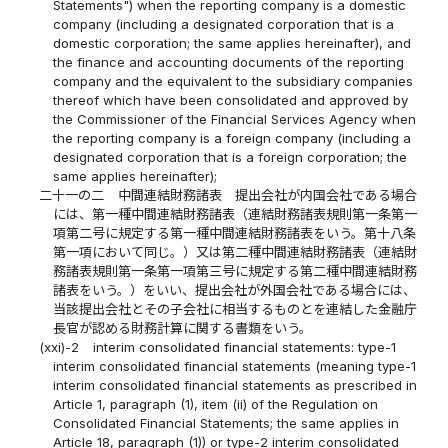
Statements") when the reporting company is a domestic
company (including a designated corporation that is a
domestic corporation; the same applies hereinafter), and
the finance and accounting documents of the reporting
company and the equivalent to the subsidiary companies
thereof which have been consolidated and approved by
the Commissioner of the Financial Services Agency when
the reporting company is a foreign company (including a
designated corporation that is a foreign corporation; the
same applies hereinafter);
二十一の二
中間連結財務諸表 提出会社が内国会社である場合
には、第一種中間連結財務諸表（連結財務諸表規則第一条第一
項第二号に規定する第一種中間連結財務諸表をいう。第十八条
第一項において同じ。）又は第二種中間連結財務諸表（連結財
務諸表規則第一条第一項第三号に規定する第二種中間連結財務
諸表をいう。）をいい、提出会社が外国会社である場合には、
当該提出会社とその子会社に相当するものとを連結した金融庁
長官が認める財務計算に関する書類をいう。
(xxi)-2
interim consolidated financial statements: type-1
interim consolidated financial statements (meaning type-1
interim consolidated financial statements as prescribed in
Article 1, paragraph (1), item (ii) of the Regulation on
Consolidated Financial Statements; the same applies in
Article 18, paragraph (1)) or type-2 interim consolidated