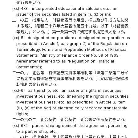
発行者をいう。
(xx)-4-3
incorporated educational institution, etc.: an
issuer of the securities listed in item (i), (k) or (n);
二十の五
指定法人 財務諸表等の用語、様式及び作成方法に関
する規則（昭和三十八年大蔵省令第五十九号。以下「財務諸表
等規則」という。）第一条第一項に規定する指定法人をいう。
(xx)-5
designated corporation: a designated corporation as
prescribed in Article 1, paragraph (1) of the Regulation on
Terminology, Forms and Preparation Methods of Financial
Statements (Ministry of Finance Order No. 59 of 1963;
hereinafter referred to as "Regulation on Financial
Statements");
二十の六
組合等 有価証券投資事業権利等（法第三条第三号イ
に規定する有価証券投資事業権利等をいう。）又は電子記録移
転権利の発行者をいう。
(xx)-6
partnership, etc.: an issuer of rights in securities
investment business, etc. (meaning the rights in securities
investment business, etc. as prescribed in Article 3, item
(iii), (a) of the Act) or electronically recorded transferable
rights;
二十の六の二
組合契約 組合契約 組合等に係る契約をいう。
(xx)-6-2
partnership agreement: the agreement pertaining
to a partnership, etc.;
二十の七
提出会社 第十四号及び第十七号から第二十号までに