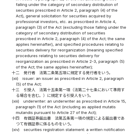
falling under the category of secondary distribution of
securities prescribed in Article 2, paragraph (4) of the
Act), general solicitation for securities acquired by
professional investors, etc. as prescribed in Article 4,
paragraph (3) of the Act (excluding those falling under the
category of secondary distribution of securities
prescribed in Article 2, paragraph (4) of the Act; the same
applies hereinafter), and specified procedures relating to
securities delivery for reorganization (meaning specified
procedures relating to securities delivery for
reorganization as prescribed in Article 2-3, paragraph (5)
of the Act; the same applies hereinafter);
十二
発行者 法第二条第五項に規定する発行者をいう。
(xii)
issuer: an issuer as prescribed in Article 2, paragraph
(5) of the Act;
十三
引受人 法第十五条第一項（法第二十七条において準用す
る場合を含む。）に規定する引受人をいう。
(xiii)
underwriter: an underwriter as prescribed in Article 15,
paragraph (1) of the Act (including as applied mutatis
mutandis pursuant to Article 27 of the Act);
十四
有価証券届出書 法第五条第一項の規定による届出書であ
つて有価証券に係るものをいう。
(xiv)
securities registration statement: a written notification