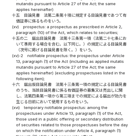
mutandis pursuant to Article 27 of the Act; the same
applies hereinafter)
十五
目論見書 法第二条第十項に規定する目論見書であつて有
価証券に係るものをいう。
(xv)
prospectus: a prospectus as prescribed in Article 2,
paragraph (10) of the Act, which relates to securities;
十五の二
届出目論見書 法第十三条第一項（法第二十七条にお
いて準用する場合を含む。以下同じ。）の規定による目論見書
（次号に掲げる目論見書を除く。）をいう。
(xv)-2
notifiable prospectus: the prospectus under Article
13, paragraph (1) of the Act (including as applied mutatis
mutandis pursuant to Article 27 of the Act; the same
applies hereinafter) (excluding prospectuses listed in the
following item);
十六
届出仮目論見書 法第十三条第一項の規定による目論見書
のうち、当該目論見書に係る有価証券の募集又は売出しに関
し、法第四条第一項から第三項までの規定による届出が効力を
生じる日前において使用するものをいう。
(xvi)
temporary notifiable prospectus: among the
prospectuses under Article 13, paragraph (1) of the Act,
those used in a public offering or secondary distribution
of securities related to those prospectuses before the day
on which the notification under Article 4, paragraph (1)