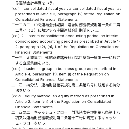
る連結会計年度をいう。
(xxii)
consolidated fiscal year: a consolidated fiscal year as
prescribed in Article 3, paragraph (2) of the Regulation on
Consolidated Financial Statements;
二十二の二
中間連結会計期間 連結財務諸表規則第一条の二第
二号イ（１）に規定する中間連結会計期間をいう。
(xxii)-2
interim consolidated accounting period: an interim
consolidated accounting period as prescribed in Article 1-
2, paragraph (2), (a), 1. of the Regulation on Consolidated
Financial Statements;
二十三
企業集団 連結財務諸表規則第四条第一項第一号に規定
する企業集団をいう。
(xxiii)
business group: a business group as prescribed in
Article 4, paragraph (1), item (i) of the Regulation on
Consolidated Financial Statements;
二十四
持分法 連結財務諸表規則第二条第八号に規定する持分
法をいう。
(xxiv)
equity method: an equity method as prescribed in
Article 2, item (viii) of the Regulation on Consolidated
Financial Statements;
二十四の二
キャッシュ・フロー 財務諸表等規則第八条第十八
項又は連結財務諸表規則第二条第十三号に規定するキャッシ
ュ・フローをいう。
(xxiv)-2
cash flow: a cash flow prescribed in Article 8,