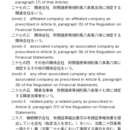
paragraph (7) of that Article);
二十七の二
関連会社 財務諸表等規則第八条第五項に規定する
関連会社をいう。
(xxvii)-2
affiliated company: an affiliated company as
prescribed in Article 8, paragraph (5) of the Regulation on
Financial Statements;
二十七の三
関係会社 財務諸表等規則第八条第八項に規定する
関係会社をいう。
(xxvii)-3
associated company: an associated company as
prescribed in Article 8, paragraph (8) of the Regulation on
Financial Statements;
二十七の四
その他の関係会社 財務諸表等規則第八条第八項に
規定するその他の関係会社をいう。
(xxvii)-4
any other associated company: any other
associated company as prescribed in Article 8, paragraph
(8) of the Regulation on Financial Statements;
二十七の五
関連当事者 財務諸表等規則第八条第十七項に規定
する関連当事者をいう。
(xxvii)-5
related party: a related party as prescribed in
Article 8, paragraph (17) of the Regulation on Financial
Statements;
二十八
継続開示会社 有価証券届出書又は有価証券報告書を提
出している会社（指定法人を含む。）をいい、法第二十四条第
一項ただし書（法第二十七条において準用する場合を含む。第