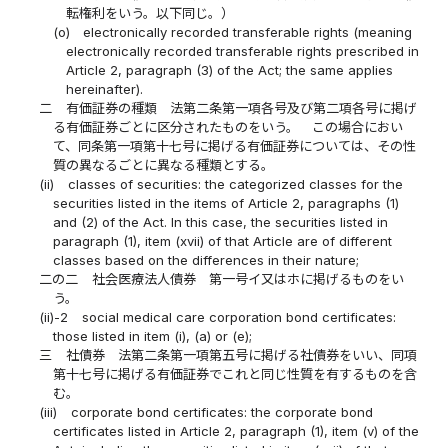
転権利をいう。以下同じ。）
(o)
electronically recorded transferable rights (meaning
electronically recorded transferable rights prescribed in
Article 2, paragraph (3) of the Act; the same applies
hereinafter).
二
有価証券の種類 法第二条第一項各号及び第二項各号に掲げ
る有価証券ごとに区分されたものをいう。 この場合におい
て、同条第一項第十七号に掲げる有価証券については、その性
質の異なるごとに異なる種類とする。
(ii)
classes of securities: the categorized classes for the
securities listed in the items of Article 2, paragraphs (1)
and (2) of the Act. In this case, the securities listed in
paragraph (1), item (xvii) of that Article are of different
classes based on the differences in their nature;
二の二
社会医療法人債券 第一号イ又はホに掲げるものをい
う。
(ii)-2
social medical care corporation bond certificates:
those listed in item (i), (a) or (e);
三
社債券 法第二条第一項第五号に掲げる社債券をいい、同項
第十七号に掲げる有価証券でこれと同じ性質を有するものを含
む。
(iii)
corporate bond certificates: the corporate bond
certificates listed in Article 2, paragraph (1), item (v) of the