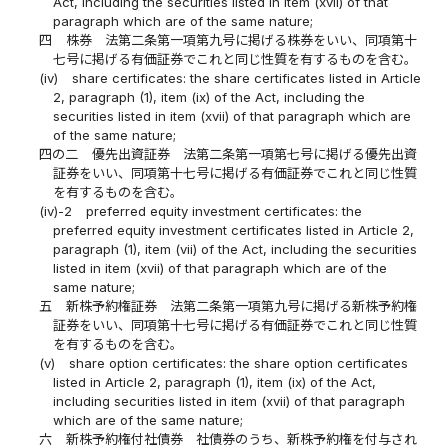
Act, including the securities listed in item (xvii) of that
paragraph which are of the same nature;
四
株券 法第二条第一項第九号に掲げる株券をいい、同項第十
七号に掲げる有価証券でこれと同じ性質を有するものを含む。
(iv)
share certificates: the share certificates listed in Article
2, paragraph (1), item (ix) of the Act, including the
securities listed in item (xvii) of that paragraph which are
of the same nature;
四の二
優先出資証券 法第二条第一項第七号に掲げる優先出資
証券をいい、同項第十七号に掲げる有価証券でこれと同じ性質
を有するものを含む。
(iv)-2
preferred equity investment certificates: the
preferred equity investment certificates listed in Article 2,
paragraph (1), item (vii) of the Act, including the securities
listed in item (xvii) of that paragraph which are of the
same nature;
五
新株予約権証券 法第二条第一項第九号に掲げる新株予約権
証券をいい、同項第十七号に掲げる有価証券でこれと同じ性質
を有するものを含む。
(v)
share option certificates: the share option certificates
listed in Article 2, paragraph (1), item (ix) of the Act,
including securities listed in item (xvii) of that paragraph
which are of the same nature;
六
新株予約権付社債券 社債券のうち、新株予約権を付与され