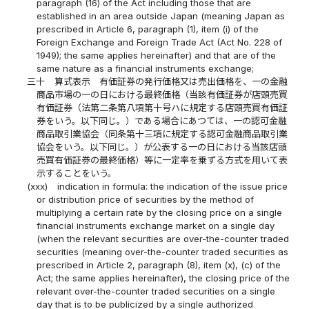
paragraph (16) of the Act including those that are
established in an area outside Japan (meaning Japan as
prescribed in Article 6, paragraph (1), item (i) of the
Foreign Exchange and Foreign Trade Act (Act No. 228 of
1949); the same applies hereinafter) and that are of the
same nature as a financial instruments exchange;
三十
算式表示 有価証券の発行価格又は売出価格を、一の金融
商品市場の一の日における最終価格（当該有価証券が店頭売買
有価証券（法第二条第八項第十号ハに規定する店頭売買有価証
券をいう。以下同じ。）である場合にあつては、一の認可金融
商品取引業協会（同条第十三項に規定する認可金融商品取引業
協会をいう。以下同じ。）が公表する一の日における当該店頭
売買有価証券の最終価格）等に一定率を乗ずる方式を用いて表
示することをいう。
(xxx)
indication in formula: the indication of the issue price
or distribution price of securities by the method of
multiplying a certain rate by the closing price on a single
financial instruments exchange market on a single day
(when the relevant securities are over-the-counter traded
securities (meaning over-the-counter traded securities as
prescribed in Article 2, paragraph (8), item (x), (c) of the
Act; the same applies hereinafter), the closing price of the
relevant over-the-counter traded securities on a single
day that is to be publicized by a single authorized