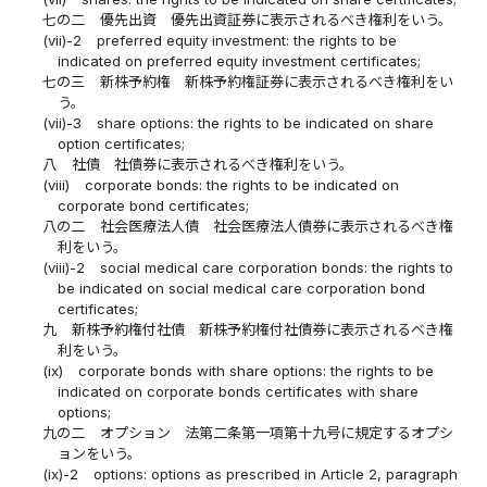
七の二
優先出資 優先出資証券に表示されるべき権利をいう。
(vii)-2
preferred equity investment: the rights to be
indicated on preferred equity investment certificates;
七の三
新株予約権 新株予約権証券に表示されるべき権利をい
う。
(vii)-3
share options: the rights to be indicated on share
option certificates;
八
社債 社債券に表示されるべき権利をいう。
(viii)
corporate bonds: the rights to be indicated on
corporate bond certificates;
八の二
社会医療法人債 社会医療法人債券に表示されるべき権
利をいう。
(viii)-2
social medical care corporation bonds: the rights to
be indicated on social medical care corporation bond
certificates;
九
新株予約権付社債 新株予約権付社債券に表示されるべき権
利をいう。
(ix)
corporate bonds with share options: the rights to be
indicated on corporate bonds certificates with share
options;
九の二
オプション 法第二条第一項第十九号に規定するオプシ
ョンをいう。
(ix)-2
options: options as prescribed in Article 2, paragraph