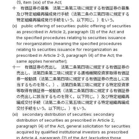
(1), item (xix) of the Act;
十
有価証券の募集 法第二条第三項に規定する有価証券の募集
及び特定組織再編成発行手続（法第二条の三第四項に規定する
特定組織再編成発行手続をいう。以下同じ。）をいう。
(x)
public offering of securities: public offering of securities
as prescribed in Article 2, paragraph (3) of the Act and
the specified procedures relating to securities issuance
for reorganization (meaning the specified procedures
relating to securities issuance for reorganization as
prescribed in Article 2-3, paragraph (4) of the Act; the
same applies hereinafter);
十一
有価証券の売出し 法第二条第四項に規定する有価証券の
売出し、法第四条第二項に規定する適格機関投資家取得有価証
券一般勧誘（法第二条第四項に規定する有価証券の売出しに該
当するものを除く。）、法第四条第三項に規定する特定投資家
等取得有価証券一般勧誘（法第二条第四項に規定する有価証券
の売出しに該当するものを除く。以下同じ。）及び特定組織再
編成交付手続（法第二条の三第五項に規定する特定組織再編成
交付手続をいう。以下同じ。）をいう。
(xi)
secondary distribution of securities: secondary
distribution of securities as prescribed in Article 2,
paragraph (4) of the Act, general solicitation for securities
acquired by qualified institutional investors as prescribed
in Article 4, paragraph (2) of the Act (excluding those