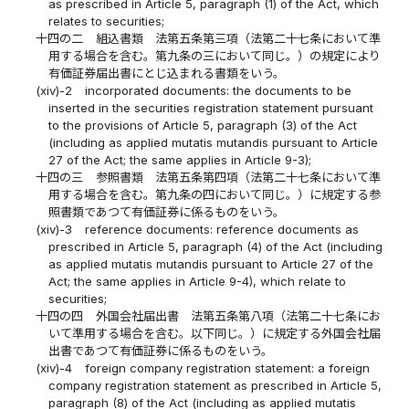
as prescribed in Article 5, paragraph (1) of the Act, which
relates to securities;
十四の二
組込書類 法第五条第三項（法第二十七条において準
用する場合を含む。第九条の三において同じ。）の規定により
有価証券届出書にとじ込まれる書類をいう。
(xiv)-2
incorporated documents: the documents to be
inserted in the securities registration statement pursuant
to the provisions of Article 5, paragraph (3) of the Act
(including as applied mutatis mutandis pursuant to Article
27 of the Act; the same applies in Article 9-3);
十四の三
参照書類 法第五条第四項（法第二十七条において準
用する場合を含む。第九条の四において同じ。）に規定する参
照書類であつて有価証券に係るものをいう。
(xiv)-3
reference documents: reference documents as
prescribed in Article 5, paragraph (4) of the Act (including
as applied mutatis mutandis pursuant to Article 27 of the
Act; the same applies in Article 9-4), which relate to
securities;
十四の四
外国会社届出書 法第五条第八項（法第二十七条にお
いて準用する場合を含む。以下同じ。）に規定する外国会社届
出書であつて有価証券に係るものをいう。
(xiv)-4
foreign company registration statement: a foreign
company registration statement as prescribed in Article 5,
paragraph (8) of the Act (including as applied mutatis