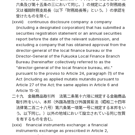
六条及び第十五条の三において同じ。）の規定により財務局長
又は福岡財務支局長（以下「財務局長等」という。）の承認を
受けたものを除く。
(xxviii)
continuous disclosure company: a company
(including a designated corporation) that has submitted a
securities registration statement or an annual securities
report before the date of the relevant submission, and
excluding a company that has obtained approval from the
director-general of the local finance bureau or the
Director-General of the Fukuoka Local Finance Branch
Bureau (hereinafter collectively referred to as the
"director-general of the local finance bureau, etc."
pursuant to the proviso to Article 24, paragraph (1) of the
Act (including as applied mutatis mutandis pursuant to
Article 27 of the Act; the same applies in Article 6 and
Article 15-3);
二十九
金融商品取引所 法第二条第十六項に規定する金融商品
取引所をいい、本邦（外国為替及び外国貿易法（昭和二十四年
法律第二百二十八号）第六条第一項第一号に規定する本邦をい
う。以下同じ。）以外の地域において設立されている同じ性質
を有するものを含む。
(xxix)
financial instruments exchange: a financial
instruments exchange as prescribed in Article 2,