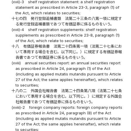
(xvii)-3
shelf registration statement: a shelf registration
statement as prescribed in Article 23-3, paragraph (1) of
the Act, which relates to securities;
十七の四
発行登録追補書類 法第二十三条の八第一項に規定す
る発行登録追補書類であつて有価証券に係るものをいう。
(xvii)-4
shelf registration supplements: shelf registration
supplements as prescribed in Article 23-8, paragraph (1)
of the Act, which relate to securities;
十八
有価証券報告書 法第二十四条第一項（法第二十七条にお
いて準用する場合を含む。以下同じ。）に規定する有価証券報
告書であつて有価証券に係るものをいう。
(xviii)
annual securities report: an annual securities report
as prescribed in Article 24, paragraph (1) of the Act
(including as applied mutatis mutandis pursuant to Article
27 of the Act; the same applies hereinafter), which relates
to securities;
十八の二
外国会社報告書 法第二十四条第八項（法第二十七条
において準用する場合を含む。以下同じ。）に規定する外国会
社報告書であつて有価証券に係るものをいう。
(xviii)-2
foreign company reports: foreign company reports
as prescribed in Article 24, paragraph (8) of the Act
(including as applied mutatis mutandis pursuant to Article
27 of the Act; the same applies hereinafter), which relate
to securities;