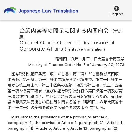
language
English
企業内容等の開示に関する内閣府令
（
暫定
版
）
Cabinet Office Order on Disclosure of
Corporate Affairs
(
Tentative translation
)
昭和四十八年一月三十日大蔵省令第五号
Ministry of Finance Order No. 5 of January 30, 1973
証券取引法第四条第一項ただし書、第二項ただし書及び第四項、
第五条、第七条、第十三条第二項から第四項まで、第二十四条第一
項から第三項まで、第二十四条の五第一項及び第二項、第二十五条
第一項から第三項まで並びに証券取引法施行令第四条第一項及び第
三項の規定に基づき、並びにこれらの法令を実施するため、有価証
券の募集又は売出しの届出等に関する省令（昭和四十六年大蔵省令
第三十二号）の全部を改正する省令を次のように定める。
Pursuant to the provisions of the proviso to Article 4,
paragraph (1), the proviso to Article 4, paragraph (2), Article 4,
paragraph (4), Article 5, Article 7, Article 13, paragraphs (2)