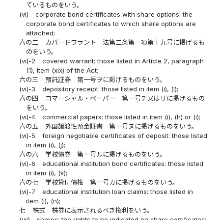
ているものをいう。
(vi)
corporate bond certificates with share options: the
corporate bond certificates to which share options are
attached;
六の二
カバードワラント 法第二条第一項第十九号に掲げるも
のをいう。
(vi)-2
covered warrant: those listed in Article 2, paragraph
(1), item (xix) of the Act;
六の三
預託証券 第一号ヲに掲げるものをいう。
(vi)-3
depository receipt: those listed in item (i), (l);
六の四
コマーシャル・ペーパー 第一号チ又はリに掲げるもの
をいう。
(vi)-4
commercial papers: those listed in item (i), (h) or (i);
六の五
外国譲渡性預金証書 第一号ヌに掲げるものをいう。
(vi)-5
foreign negotiable certificates of deposit: those listed
in item (i), (j);
六の六
学校債券 第一号ルに掲げるものをいう。
(vi)-6
educational institution bond certificates: those listed
in item (i), (k);
六の七
学校貸付債権 第一号カに掲げるものをいう。
(vi)-7
educational institution loan claims: those listed in
item (i), (n);
七
株式 株券に表示されるべき権利をいう。
(vii)
shares: the rights to be indicated on share certificates;