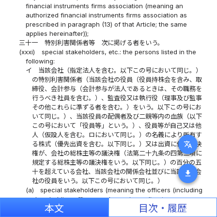
financial instruments firms association (meaning an
authorized financial instruments firms association as
prescribed in paragraph (13) of that Article; the same
applies hereinafter));
三十一
特別利害関係者等 次に掲げる者をいう。
(xxxi)
special stakeholders, etc.: the persons listed in the
following:
イ
当該会社（指定法人を含む。以下この号において同じ。）
の特別利害関係者（当該会社の役員（役員持株会を含み、取
締役、会計参与（会計参与が法人であるときは、その職務を
行うべき社員を含む。）、監査役又は執行役（理事及び監事
その他これらに準ずる者を含む。）をいう。以下この号にお
いて同じ。）、当該役員の配偶者及び二親等内の血族（以下
この号において「役員等」という。）、役員等が自己又は他
人（仮設人を含む。ロにおいて同じ。）の名義により所有す
translate
る株式（優先出資を含む。以下同じ。）又は出資に係る議決
権が、会社の総株主等の議決権（法第二十九条の四第二項に
規定する総株主等の議決権をいう。以下同じ。）の百分の五
十を超えている会社、当該会社の関係会社並びに当該関係会
download
社の役員をいう。以下この号において同じ。）
(a)
special stakeholders (meaning the officers (including
shareholding officers and meaning a director,
本文
目次・履歴
accounting advisor (when an accounting advisor is a