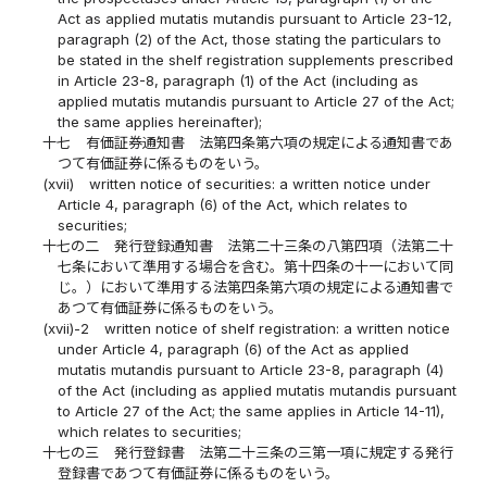
Act as applied mutatis mutandis pursuant to Article 23-12,
paragraph (2) of the Act, those stating the particulars to
be stated in the shelf registration supplements prescribed
in Article 23-8, paragraph (1) of the Act (including as
applied mutatis mutandis pursuant to Article 27 of the Act;
the same applies hereinafter);
十七
有価証券通知書 法第四条第六項の規定による通知書であ
つて有価証券に係るものをいう。
(xvii)
written notice of securities: a written notice under
Article 4, paragraph (6) of the Act, which relates to
securities;
十七の二
発行登録通知書 法第二十三条の八第四項（法第二十
七条において準用する場合を含む。第十四条の十一において同
じ。）において準用する法第四条第六項の規定による通知書で
あつて有価証券に係るものをいう。
(xvii)-2
written notice of shelf registration: a written notice
under Article 4, paragraph (6) of the Act as applied
mutatis mutandis pursuant to Article 23-8, paragraph (4)
of the Act (including as applied mutatis mutandis pursuant
to Article 27 of the Act; the same applies in Article 14-11),
which relates to securities;
十七の三
発行登録書 法第二十三条の三第一項に規定する発行
登録書であつて有価証券に係るものをいう。