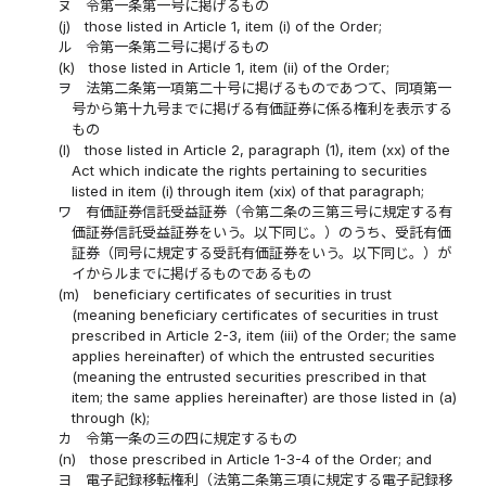
ヌ
令第一条第一号に掲げるもの
(j)
those listed in Article 1, item (i) of the Order;
ル
令第一条第二号に掲げるもの
(k)
those listed in Article 1, item (ii) of the Order;
ヲ
法第二条第一項第二十号に掲げるものであつて、同項第一
号から第十九号までに掲げる有価証券に係る権利を表示する
もの
(l)
those listed in Article 2, paragraph (1), item (xx) of the
Act which indicate the rights pertaining to securities
listed in item (i) through item (xix) of that paragraph;
ワ
有価証券信託受益証券（令第二条の三第三号に規定する有
価証券信託受益証券をいう。以下同じ。）のうち、受託有価
証券（同号に規定する受託有価証券をいう。以下同じ。）が
イからルまでに掲げるものであるもの
(m)
beneficiary certificates of securities in trust
(meaning beneficiary certificates of securities in trust
prescribed in Article 2-3, item (iii) of the Order; the same
applies hereinafter) of which the entrusted securities
(meaning the entrusted securities prescribed in that
item; the same applies hereinafter) are those listed in (a)
through (k);
カ
令第一条の三の四に規定するもの
(n)
those prescribed in Article 1-3-4 of the Order; and
ヨ
電子記録移転権利（法第二条第三項に規定する電子記録移