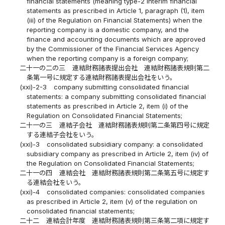
financial statements (meaning type-2 interim financial
statements as prescribed in Article 1, paragraph (1), item
(iii) of the Regulation on Financial Statements) when the
reporting company is a domestic company, and the
finance and accounting documents which are approved
by the Commissioner of the Financial Services Agency
when the reporting company is a foreign company;
二十一の二の三
連結財務諸表提出会社 連結財務諸表規則第二
条第一号に規定する連結財務諸表提出会社をいう。
(xxi)-2-3
company submitting consolidated financial
statements: a company submitting consolidated financial
statements as prescribed in Article 2, item (i) of the
Regulation on Consolidated Financial Statements;
二十一の三
連結子会社 連結財務諸表規則第二条第四号に規定
する連結子会社をいう。
(xxi)-3
consolidated subsidiary company: a consolidated
subsidiary company as prescribed in Article 2, item (iv) of
the Regulation on Consolidated Financial Statements;
二十一の四
連結会社 連結財務諸表規則第二条第五号に規定す
る連結会社をいう。
(xxi)-4
consolidated companies: consolidated companies
as prescribed in Article 2, item (v) of the regulation on
consolidated financial statements;
二十二
連結会計年度 連結財務諸表規則第三条第二項に規定す