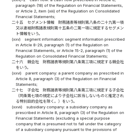
paragraph (18) of the Regulation on Financial Statements,
or Article 2, item (xiii) of the Regulation on Consolidated
Financial Statements;
二十五
セグメント情報 財務諸表等規則第八条の二十九第一項
又は連結財務諸表規則第十五条の二第一項に規定するセグメン
ト情報をいう。
(xxv)
segment information: segment information prescribed
in Article 8-29, paragraph (1) of the Regulation on
Financial Statements, or Article 15-2, paragraph (1) of the
Regulation on Consolidated Financial Statements;
二十六
親会社 財務諸表等規則第八条第三項に規定する親会社
をいう。
(xxvi)
parent company: a parent company as prescribed in
Article 8, paragraph (3) of the Regulation on Financial
Statements;
二十七
子会社 財務諸表等規則第八条第三項に規定する子会社
（同条第七項の規定により子会社に該当しないものと推定され
る特別目的会社を除く。）をいう。
(xxvii)
subsidiary company: a subsidiary company as
prescribed in Article 8, paragraph (3) of the Regulation on
Financial Statements (excluding a special purpose
company that is presumed not to fall under the category
of a subsidiary company pursuant to the provisions of