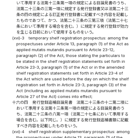
いて準用する法第十三条第一項の規定による目論見書のうち、
法第二十三条の三第一項に規定する発行登録書又は法第二十三
条の四の規定による訂正発行登録書に記載すべき内容を記載し
たものであつて、かつ、法第二十三条の三第三項（法第二十七
条において準用する場合を含む。）に規定する発行登録が効力
を生じる日前において使用するものをいう。
(xvi)-3
temporary shelf registration prospectus: among the
prospectuses under Article 13, paragraph (1) of the Act as
applied mutatis mutandis pursuant to Article 23-12,
paragraph (2) of the Act, those stating the particulars to
be stated in the shelf registration statements set forth in
Article 23-3, paragraph (1) of the Act or in the amended
shelf registration statements set forth in Article 23-4 of
the Act which are used before the day on which the shelf
registration set forth in Article 23-3, paragraph (3) of the
Act (including as applied mutatis mutandis pursuant to
Article 27 of the Act) comes into effect;
十六の四
発行登録追補目論見書 法第二十三条の十二第二項に
おいて準用する法第十三条第一項の規定による目論見書のう
ち、法第二十三条の八第一項（法第二十七条において準用する
場合を含む。以下同じ。）に規定する発行登録追補書類に記載
すべき内容を記載したものをいう。
(xvi)-4
shelf registration supplementary prospectus: among
the prospectuses under Article 13, paragraph (1) of the