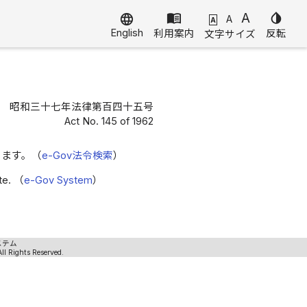
menu_book
A
invert_colors
language
A
A
English
利用案内
反転
文字サイズ
昭和三十七年法律第百四十五号
Act No. 145 of 1962
きます。（
e-Gov法令検索
）
ite. （
e-Gov System
）
ステム
ll Rights Reserved.