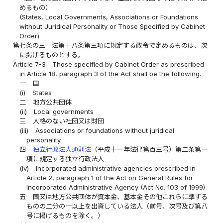
めるもの）
(States, Local Governments, Associations or Foundations
without Juridical Personality or Those Specified by Cabinet
Order)
第七条の三
法第十八条第三項に規定する政令で定めるものは、次
に掲げるものとする。
Article 7-3
Those specified by Cabinet Order as prescribed
in Article 18, paragraph 3 of the Act shall be the following.
一
国
(i)
States
二
地方公共団体
(ii)
Local governments
三
人格のない社団又は財団
(iii)
Associations or foundations without juridical
personality
四
独立行政法人通則法
（平成十一年法律第百三号）第二条第一
項に規定する独立行政法人
(iv)
Incorporated administrative agencies prescribed in
Article 2, paragraph 1 of the Act on General Rules for
Incorporated Administrative Agency (Act No. 103 of 1999)
五
国又は地方公共団体が資本金、基本金その他これらに準ずる
ものの二分の一以上を出資している法人（前号、次号及び第八
号に掲げるものを除く。）