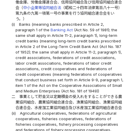
働金庫、労働金庫連合会、信用協同組合及び信用協同組合連合
会（
中小企業等協同組合法
（昭和二十四年法律第百八十一号）
第九条の九第一項第一号の事業を行う協同組合連合会をい
う。）
(i)
Banks (meaning banks prescribed in Article 2,
paragraph 1 of the
Banking Act
(Act No. 59 of 1981); the
same shall apply in Article 11-2, paragraph 1), long-term
credit banks (meaning long-term credit banks prescribed
in Article 2 of the Long-Term Credit Bank Act (Act No. 187
of 1952); the same shall apply in Article 11-2, paragraph 1),
credit associations, federations of credit associations,
labor credit associations, federations of labor credit
associations, credit cooperatives and federations of
credit cooperatives (meaning federations of cooperatives
that conduct business set forth in Article 9-9, paragraph 1,
item 1 of the Act on the Cooperative Associations of Small
and Medium Enterprises (Act No. 181 of 1949))
二
事業として貯金又は定期積金の受入れをすることができる農
業協同組合、農業協同組合連合会、漁業協同組合、漁業協同組
合連合会、水産加工業協同組合及び水産加工業協同組合連合会
(ii)
Agricultural cooperatives, federations of agricultural
cooperatives, fisheries cooperatives, federations of
fisheries cooperatives, fishery processing cooperatives
and federations of fishery processing cooperatives,