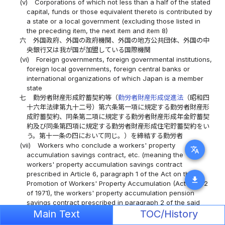
(v)
Corporations of which not less than a half of the stated
capital, funds or those equivalent thereto is contributed by
a state or a local government (excluding those listed in
the preceding item, the next item and item 8)
六
外国政府、外国の政府機関、外国の地方公共団体、外国の中
央銀行又は我が国が加盟している国際機関
(vi)
Foreign governments, foreign governmental institutions,
foreign local governments, foreign central banks or
international organizations of which Japan is a member
state
七
勤労者財産形成貯蓄契約等（
勤労者財産形成促進法
（昭和四
十六年法律第九十二号）第六条第一項に規定する勤労者財産形
成貯蓄契約、同条第二項に規定する勤労者財産形成年金貯蓄契
約及び同条第四項に規定する勤労者財産形成住宅貯蓄契約をい
う。第十一条の四において同じ。）を締結する勤労者
(vii)
Workers who conclude a workers' property
translate
accumulation savings contract, etc. (meaning the
workers' property accumulation savings contract
prescribed in Article 6, paragraph 1 of the Act on the
download
Promotion of Workers' Property Accumulation (Act No. 92
of 1971), the workers' property accumulation pension
savings contract prescribed in paragraph 2 of the said
Main Text
TOC/History
article, and the contract on workers' property
accumulation savings for house construction prescribed