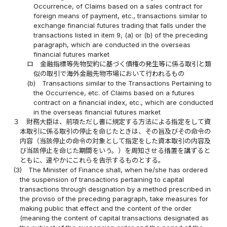
Occurrence, of Claims based on a sales contract for
foreign means of payment, etc., transactions similar to
exchange financial futures trading that falls under the
transactions listed in item 9, (a) or (b) of the preceding
paragraph, which are conducted in the overseas
financial futures market
ロ
金融指標等先物契約に基づく債権の発生等に係る取引と類
似の取引で海外金融先物市場において行われるもの
(b)
Transactions similar to the Transactions Pertaining to
the Occurrence, etc. of Claims based on a futures
contract on a financial index, etc., which are conducted
in the overseas financial futures market
３
財務大臣は、前項ただし書に規定する方法による指定をして資
本取引に係る取引の停止を命じたときは、その旨及びその命令の
内容（当該停止の命令の対象として指定をした資本取引の内容及
び当該停止を命じた期間をいう。）を周知させる措置を講ずると
ともに、速やかにこれらを告示するものとする。
(3)
The Minister of Finance shall, when he/she has ordered
the suspension of transactions pertaining to capital
transactions through designation by a method prescribed in
the proviso of the preceding paragraph, take measures for
making public that effect and the content of the order
(meaning the content of capital transactions designated as