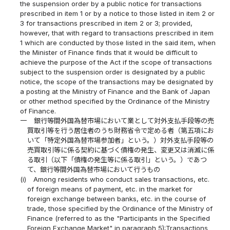
the suspension order by a public notice for transactions
prescribed in item 1 or by a notice to those listed in item 2 or
3 for transactions prescribed in item 2 or 3; provided,
however, that with regard to transactions prescribed in item
1 which are conducted by those listed in the said item, when
the Minister of Finance finds that it would be difficult to
achieve the purpose of the Act if the scope of transactions
subject to the suspension order is designated by a public
notice, the scope of the transactions may be designated by
a posting at the Ministry of Finance and the Bank of Japan
or other method specified by the Ordinance of the Ministry
of Finance.
一
銀行等間外国為替市場において業として対外支払手段等の売
買取引等を行う居住者のうち財務省令で定める者（第五項にお
いて「特定外国為替市場参加者」という。）対外支払手段等の
売買取引等に係る契約に基づく債権の発生、変更又は消滅に係
る取引（以下「債権の発生等に係る取引」という。）であつ
て、銀行等間外国為替市場において行うもの
(i)
Among residents who conduct sales transactions, etc.
of foreign means of payment, etc. in the market for
foreign exchange between banks, etc. in the course of
trade, those specified by the Ordinance of the Ministry of
Finance (referred to as the "Participants in the Specified
Foreign Exchange Market" in paragraph 5):Transactions