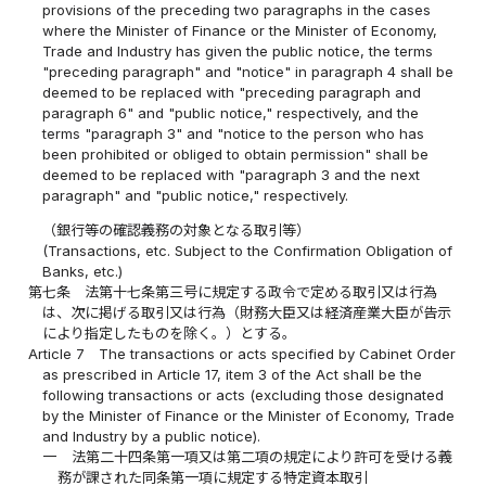
provisions of the preceding two paragraphs in the cases
where the Minister of Finance or the Minister of Economy,
Trade and Industry has given the public notice, the terms
"preceding paragraph" and "notice" in paragraph 4 shall be
deemed to be replaced with "preceding paragraph and
paragraph 6" and "public notice," respectively, and the
terms "paragraph 3" and "notice to the person who has
been prohibited or obliged to obtain permission" shall be
deemed to be replaced with "paragraph 3 and the next
paragraph" and "public notice," respectively.
（銀行等の確認義務の対象となる取引等）
(Transactions, etc. Subject to the Confirmation Obligation of
Banks, etc.)
第七条
法第十七条第三号に規定する政令で定める取引又は行為
は、次に掲げる取引又は行為（財務大臣又は経済産業大臣が告示
により指定したものを除く。）とする。
Article 7
The transactions or acts specified by Cabinet Order
as prescribed in Article 17, item 3 of the Act shall be the
following transactions or acts (excluding those designated
by the Minister of Finance or the Minister of Economy, Trade
and Industry by a public notice).
一
法第二十四条第一項又は第二項の規定により許可を受ける義
務が課された同条第一項に規定する特定資本取引