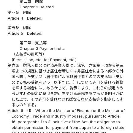
第二章 削除
Chapter 2 Deleted
第四条
削除
Article 4
Deleted.
第五条
削除
Article 5
Deleted.
第三章 支払等
Chapter 3 Payment, etc.
（支払等の許可等）
(Permission, etc. for Payment, etc.)
第六条
財務大臣又は経済産業大臣は、法第十六条第一項から第三
項までの規定に基づき居住者若しくは非居住者による本邦から外
国へ向けた支払又は居住者による非居住者との間の支払等（支払
又は支払の受領をいう。以下同じ。）について許可を受ける義務
を課する場合には、あらかじめ、告示により、これらの規定のう
ちいずれの規定に基づき許可を受ける義務を課するかを明らかに
した上で、その許可を受けなければならない支払等を指定してす
るものとする。
Article 6
(1)
Where the Minister of Finance or the Minister of
Economy, Trade and Industry imposes, pursuant to Article
16, paragraphs 1 to 3 inclusive of the Act, the obligation to
obtain permission for payment from Japan to a foreign state
by a resident or a non-resident or for payment, etc.