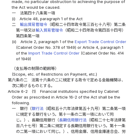
made, no particular obstruction to achieving the purpose of
the Act would be caused.
一
法第四十八条第一項
(i)
Article 48, paragraph 1 of the Act
二
輸出貿易管理令
（昭和二十四年政令第三百七十八号）第二条
第一項又は
輸入貿易管理令
（昭和二十四年政令第四百十四号）
第四条第一項
(ii)
Article 2, paragraph 1 of the
Export Trade Control Order
(Cabinet Order No. 378 of 1949) or Article 4, paragraph 1
of the
Import Trade Control Order
(Cabinet Order No. 414
of 1949)
（支払等の制限の範囲等）
(Scope, etc. of Restrictions on Payment, etc.)
第六条の二
法第十六条の二に規定する政令で定める金融機関は、
次に掲げるものとする。
Article 6-2
(1)
Financial institutions specified by Cabinet
Order as prescribed in Article 16-2 of the Act shall be the
following.
一
銀行（
銀行法
（昭和五十六年法律第五十九号）第二条第一項
に規定する銀行をいう。第十一条の二第一項において同
じ。）、長期信用銀行（
長期信用銀行法
（昭和二十七年法律第
百八十七号）第二条に規定する長期信用銀行をいう。第十一条
の二第一項において同じ。）、信用金庫、信用金庫連合会、労