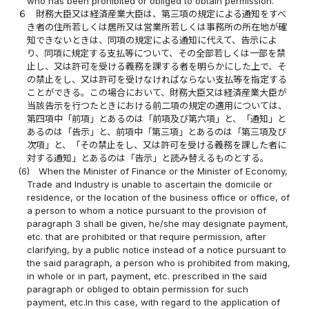
who has been prohibited or obliged to obtain permission.
６
財務大臣又は経済産業大臣は、第三項の規定による通知をすべ
き者の住所若しくは居所又は営業所若しくは事務所の所在地が確
知できないときは、同項の規定による通知に代えて、告示によ
り、同項に規定する支払等について、その全部若しくは一部を禁
止し、又は許可を受ける義務を課する者を明らかにした上で、そ
の禁止をし、又は許可を受けなければならない支払等を指定する
ことができる。この場合において、財務大臣又は経済産業大臣が
当該告示を行つたときにおける前二項の規定の適用については、
第四項中「前項」とあるのは「前項及び第六項」と、「通知」と
あるのは「告示」と、前項中「第三項」とあるのは「第三項及び
次項」と、「その禁止をし、又は許可を受ける義務を課した者に
対する通知」とあるのは「告示」と読み替えるものとする。
(6)
When the Minister of Finance or the Minister of Economy,
Trade and Industry is unable to ascertain the domicile or
residence, or the location of the business office or office, of
a person to whom a notice pursuant to the provision of
paragraph 3 shall be given, he/she may designate payment,
etc. that are prohibited or that require permission, after
clarifying, by a public notice instead of a notice pursuant to
the said paragraph, a person who is prohibited from making,
in whole or in part, payment, etc. prescribed in the said
paragraph or obliged to obtain permission for such
payment, etc.In this case, with regard to the application of