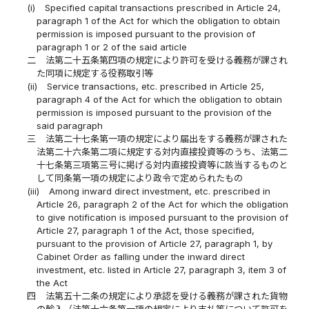
(i)
Specified capital transactions prescribed in Article 24,
paragraph 1 of the Act for which the obligation to obtain
permission is imposed pursuant to the provision of
paragraph 1 or 2 of the said article
二
法第二十五条第四項の規定により許可を受ける義務が課され
た同項に規定する役務取引等
(ii)
Service transactions, etc. prescribed in Article 25,
paragraph 4 of the Act for which the obligation to obtain
permission is imposed pursuant to the provision of the
said paragraph
三
法第二十七条第一項の規定により届出をする義務が課された
法第二十六条第二項に規定する対内直接投資等のうち、法第二
十七条第三項第三号に掲げる対内直接投資等に該当するものと
して同条第一項の規定により政令で定められたもの
(iii)
Among inward direct investment, etc. prescribed in
Article 26, paragraph 2 of the Act for which the obligation
to give notification is imposed pursuant to the provision of
Article 27, paragraph 1 of the Act, those specified,
pursuant to the provision of Article 27, paragraph 1, by
Cabinet Order as falling under the inward direct
investment, etc. listed in Article 27, paragraph 3, item 3 of
the Act
四
法第五十二条の規定により承認を受ける義務が課された貨物