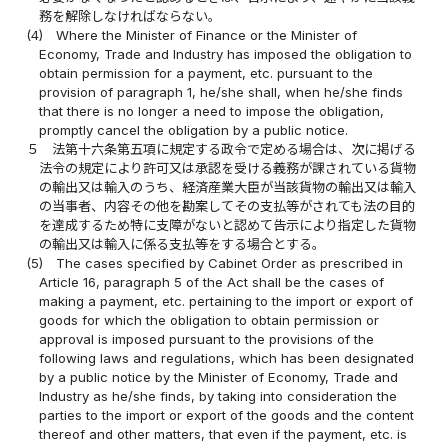
務を解除しなければならない。
(4)
Where the Minister of Finance or the Minister of
Economy, Trade and Industry has imposed the obligation to
obtain permission for a payment, etc. pursuant to the
provision of paragraph 1, he/she shall, when he/she finds
that there is no longer a need to impose the obligation,
promptly cancel the obligation by a public notice.
５
法第十六条第五項に規定する政令で定める場合は、次に掲げる
法令の規定により許可又は承認を受ける義務が課されている貨物
の輸出又は輸入のうち、経済産業大臣が当該貨物の輸出又は輸入
の当事者、内容その他を勘案してその支払等がされても法の目的
を達成するため特に支障がないと認めて告示により指定した貨物
の輸出又は輸入に係る支払等をする場合とする。
(5)
The cases specified by Cabinet Order as prescribed in
Article 16, paragraph 5 of the Act shall be the cases of
making a payment, etc. pertaining to the import or export of
goods for which the obligation to obtain permission or
approval is imposed pursuant to the provisions of the
following laws and regulations, which has been designated
by a public notice by the Minister of Economy, Trade and
Industry as he/she finds, by taking into consideration the
parties to the import or export of the goods and the content
thereof and other matters, that even if the payment, etc. is