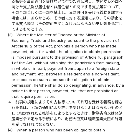
支払等を当該許可を受けないで行つた者に対し、本邦から外国へ
向けた支払及び居住者と非居住者との間でする支払等について、
その全部若しくは一部を禁止し、又は許可を受ける義務を課する
場合には、あらかじめ、その者に対する通知により、その禁止を
する支払等又はその許可を受けなければならない支払等を指定し
てするものとする。
(3)
Where the Minister of Finance or the Minister of
Economy, Trade and Industry, pursuant to the provision of
Article 16-2 of the Act, prohibits a person who has made
payment, etc., for which the obligation to obtain permission
is imposed pursuant to the provision of Article 16, paragraph
1 of the Act, without obtaining the permission from making,
in whole or in part, payment from Japan to a foreign state
and payment, etc. between a resident and a non-resident,
or imposes on such a person the obligation to obtain
permission, he/she shall do so designating, in advance, by a
notice to that person, payment, etc. that are prohibited or
that require permission.
４
前項の規定によりその支払等について許可を受ける義務を課さ
れた者は、同項の通知により許可を受けなければならないものと
して指定された支払等をしようとするときは、財務省令又は経済
産業省令で定める手続により、財務大臣又は経済産業大臣の許可
を受けなければならない。
(4)
When a person who has been obliged to obtain