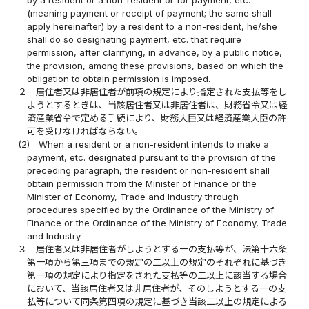
(meaning payment or receipt of payment; the same shall
apply hereinafter) by a resident to a non-resident, he/she
shall do so designating payment, etc. that require
permission, after clarifying, in advance, by a public notice,
the provision, among these provisions, based on which the
obligation to obtain permission is imposed.
２
居住者又は非居住者が前項の規定により指定された支払等をし
ようとするときは、当該居住者又は非居住者は、財務省令又は経
済産業省令で定める手続により、財務大臣又は経済産業大臣の許
可を受けなければならない。
(2)
When a resident or a non-resident intends to make a
payment, etc. designated pursuant to the provision of the
preceding paragraph, the resident or non-resident shall
obtain permission from the Minister of Finance or the
Minister of Economy, Trade and Industry through
procedures specified by the Ordinance of the Ministry of
Finance or the Ordinance of the Ministry of Economy, Trade
and Industry.
３
居住者又は非居住者がしようとする一の支払等が、法第十六条
第一項から第三項までの規定の二以上の規定のそれぞれに基づき
第一項の規定により指定をされた支払等の二以上に該当する場合
において、当該居住者又は非居住者が、そのしようとする一の支
払等について同条第四項の規定に基づき当該二以上の規定による