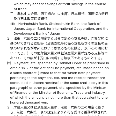
which may accept savings or thrift savings in the course
of trade
三
農林中央金庫、商工組合中央金庫、日本銀行、国際協力銀行
及び日本政策投資銀行
(iii)
Norinchukin Bank, Shokochukin Bank, the Bank of
Japan, Japan Bank for International Cooperation, and the
Development Bank of Japan
２
法第十六条の二に規定する政令で定める支払等は、売買契約に
基づいてされる支払等（当該支払等に係る支払及びその支払の受
領のいずれもが本邦においてされるものに限る。以下この項にお
いて同じ。）その他財務大臣又は経済産業大臣が定める支払等で
あつて、その額が十万円に相当する額以下であるものとする。
(2)
Payment, etc. specified by Cabinet Order as prescribed in
Article 16-2 of the Act shall be payment, etc. made based on
a sales contract (limited to that for which both payment
pertaining to the payment, etc. and the receipt thereof are
conducted in Japan; hereinafter the same shall apply in this
paragraph) or other payment, etc. specified by the Minister
of Finance or the Minister of Economy, Trade and Industry,
of which the amount is not more than that equivalent to one
hundred thousand yen.
３
財務大臣又は経済産業大臣は、法第十六条の二の規定に基づ
き、法第十六条第一項の規定により許可を受ける義務が課された