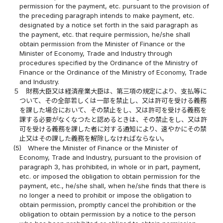
permission for the payment, etc. pursuant to the provision of
the preceding paragraph intends to make payment, etc.
designated by a notice set forth in the said paragraph as
the payment, etc. that require permission, he/she shall
obtain permission from the Minister of Finance or the
Minister of Economy, Trade and Industry through
procedures specified by the Ordinance of the Ministry of
Finance or the Ordinance of the Ministry of Economy, Trade
and Industry.
５
財務大臣又は経済産業大臣は、第三項の規定により、支払等に
ついて、その全部若しくは一部を禁止し、又は許可を受ける義務
を課した場合において、その禁止をし、又は許可を受ける義務を
課する必要がなくなつたと認めるときは、その禁止をし、又は許
可を受ける義務を課した者に対する通知により、速やかにその禁
止又はその課した義務を解除しなければならない。
(5)
Where the Minister of Finance or the Minister of
Economy, Trade and Industry, pursuant to the provision of
paragraph 3, has prohibited, in whole or in part, payment,
etc. or imposed the obligation to obtain permission for the
payment, etc., he/she shall, when he/she finds that there is
no longer a need to prohibit or impose the obligation to
obtain permission, promptly cancel the prohibition or the
obligation to obtain permission by a notice to the person