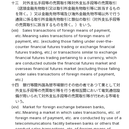
十三
対外支払手段等の売買取引等対外支払手段等の売買取引
（店頭金融先物取引又は取引所金融先物取引等に該当するもの
を除く。）又は金融先物市場及び海外金融先物市場以外で行う
通貨に係る取引所金融先物取引と類似の取引（対外支払手段等
の売買取引に該当するものを除く。）をいう。
(xiii)
Sales transactions of foreign means of payment,
etc.:Meaning sales transactions of foreign means of
payment, etc. (excluding those falling under over-the-
counter financial futures trading or exchange financial
futures trading, etc.) or transactions similar to exchange
financial futures trading pertaining to a currency, which
are conducted outside the financial futures market and
overseas financial futures market (excluding those falling
under sales transactions of foreign means of payment,
etc.)
十四
銀行等間外国為替市場銀行その他の者であつて業として対
外支払手段等の売買取引等を行う者相互間において電気通信設
備が用いられて対外支払手段等の売買取引等が行われる市場を
いう。
(xiv)
Market for foreign exchange between banks,
etc.:Meaning a market in which sales transactions, etc. of
foreign means of payment, etc. are conducted by use of a
telecommunications facility between banks or others that
conduct sales transactions, etc. of foreign means of