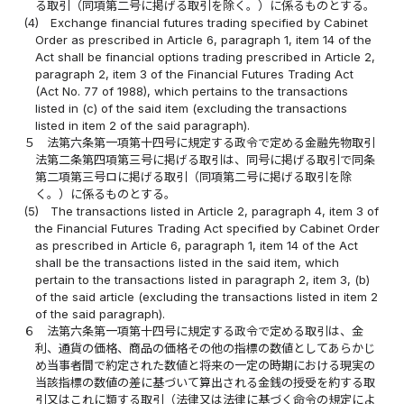
る取引（同項第二号に掲げる取引を除く。）に係るものとする。
(4)
Exchange financial futures trading specified by Cabinet
Order as prescribed in Article 6, paragraph 1, item 14 of the
Act shall be financial options trading prescribed in Article 2,
paragraph 2, item 3 of the Financial Futures Trading Act
(Act No. 77 of 1988), which pertains to the transactions
listed in (c) of the said item (excluding the transactions
listed in item 2 of the said paragraph).
５
法第六条第一項第十四号に規定する政令で定める金融先物取引
法第二条第四項第三号に掲げる取引は、同号に掲げる取引で同条
第二項第三号ロに掲げる取引（同項第二号に掲げる取引を除
く。）に係るものとする。
(5)
The transactions listed in Article 2, paragraph 4, item 3 of
the Financial Futures Trading Act specified by Cabinet Order
as prescribed in Article 6, paragraph 1, item 14 of the Act
shall be the transactions listed in the said item, which
pertain to the transactions listed in paragraph 2, item 3, (b)
of the said article (excluding the transactions listed in item 2
of the said paragraph).
６
法第六条第一項第十四号に規定する政令で定める取引は、金
利、通貨の価格、商品の価格その他の指標の数値としてあらかじ
め当事者間で約定された数値と将来の一定の時期における現実の
当該指標の数値の差に基づいて算出される金銭の授受を約する取
引又はこれに類する取引（法律又は法律に基づく命令の規定によ