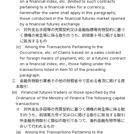
on a financial index, etc. (limited to such contracts
pertaining to a financial index for a currency;
hereinafter the same shall apply in this paragraph),
those conducted in the financial futures market opened
by a financial futures exchange
ハ
対外支払手段等の売買契約又は金融指標等先物契約に基づ
く債権の発生等に係る取引のうち、前項第十号に掲げる取引
に該当するもの
(c)
Among the Transactions Pertaining to the
Occurrence, etc. of Claims based on a sales contract
for foreign means of payment, etc. or a futures contract
on a financial index, etc., those falling under the
transactions listed in item 10 of the preceding
paragraph
三
金融先物取引業者その他の財務省令で定める者次に掲げる資
本取引
(iii)
Financial futures traders or those specified by the
Ordinance of the Ministry of Finance:The following capital
transactions
イ
対外支払手段等の売買契約に基づく債権の発生等に係る取
引のうち、前項第九号イ又はロに掲げる取引に該当する取引
所金融先物取引と類似の取引であつて、海外金融先物市場に
おいて行われるもの
(a)
Among the Transactions Pertaining to the