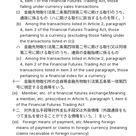
4, item 1 of the Financial Futures Trading Act, those
falling under currency sales transactions
ロ
金融先物取引法第二条第四項第三号に掲げる取引のうち、
通貨に係るもの（ハに掲げる取引に該当するものを除く。）
(b)
Among the transactions listed in Article 2, paragraph
4, item 3 of the Financial Futures Trading Act, those
pertaining to a currency (excluding those falling under
the transactions listed in (c))
ハ
金融先物取引法第二条第四項第二号に掲げる取引又は同項
第三号に掲げる取引のうち、通貨の金融指標に係るもの
(c)
Among the transactions listed in Article 2, paragraph
4, item 2 of the Financial Futures Trading Act or the
transactions listed in item 3 of the said paragraph, those
pertaining to a financial index for a currency
十一
金融先物取引所の会員等金融先物取引法第五条第一項第四
号に規定する会員等をいう。
(xi)
Member, etc. of a financial futures exchange:Meaning
a member, etc. prescribed in Article 5, paragraph 1, item 4
of the Financial Futures Trading Act
十二
対外支払手段等対外支払手段又は外貨債権（外国通貨をも
つて支払を受けることができる債権をいう。）をいう。
(xii)
Foreign means of payment, etc.:Meaning foreign
means of payment or claims in foreign currency (meaning
claims receivable in foreign currency)