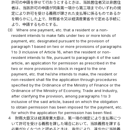
許可の申請を併せて行おうとするときは、当該居住者又は非居住
者は、当該許可の申請が同条第一項から第三項までのいずれの規
定により許可を受ける義務が課された支払等に係るものであるか
を明らかにした上で、財務省令又は経済産業省令で定める手続に
より、申請するものとする。
(3)
Where one payment, etc. that a resident or a non-
resident intends to make falls under two or more kinds of
payment, etc. designated pursuant to the provision of
paragraph 1 based on two or more provisions of paragraphs
1 to 3 inclusive of Article 16, when the resident or non-
resident intends to file, pursuant to paragraph 4 of the said
article, an application for permission as prescribed in the
two or more provisions in block in regard to the one
payment, etc. that he/she intends to make, the resident or
non-resident shall file the application through procedures
specified by the Ordinance of the Ministry of Finance or the
Ordinance of the Ministry of Economy, Trade and Industry,
after clarifying the provision, among paragraphs 1 to 3
inclusive of the said article, based on which the obligation
to obtain permission has been imposed for the payment, etc.
for which the application for permission has been filed.
４
財務大臣又は経済産業大臣は、第一項の規定により支払等につ
いて許可を受ける義務を課した場合において、当該義務を課する
必要がなくなつたと認めるときは、告示により、速やかに当該義