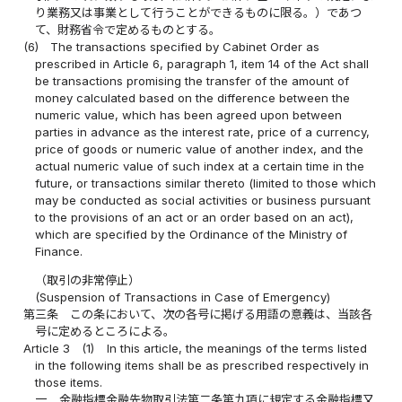
り業務又は事業として行うことができるものに限る。）であつ
て、財務省令で定めるものとする。
(6)
The transactions specified by Cabinet Order as
prescribed in Article 6, paragraph 1, item 14 of the Act shall
be transactions promising the transfer of the amount of
money calculated based on the difference between the
numeric value, which has been agreed upon between
parties in advance as the interest rate, price of a currency,
price of goods or numeric value of another index, and the
actual numeric value of such index at a certain time in the
future, or transactions similar thereto (limited to those which
may be conducted as social activities or business pursuant
to the provisions of an act or an order based on an act),
which are specified by the Ordinance of the Ministry of
Finance.
（取引の非常停止）
(Suspension of Transactions in Case of Emergency)
第三条
この条において、次の各号に掲げる用語の意義は、当該各
号に定めるところによる。
Article 3
(1)
In this article, the meanings of the terms listed
in the following items shall be as prescribed respectively in
those items.
一
金融指標金融先物取引法第二条第九項に規定する金融指標又