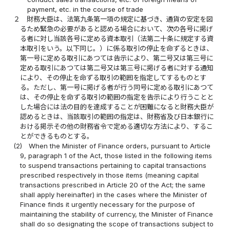
payment, etc. in the course of trade
２
財務大臣は、法第九条第一項の規定に基づき、通貨の安定を図
るため緊急の必要があると認める場合において、次の各号に掲げ
る者に対し当該各号に定める資本取引（法第二十条に規定する資
本取引をいう。以下同じ。）に係る取引の停止を命ずるときは、
第一号に定める取引にあつては告示により、第二号又は第三号に
定める取引にあつては第二号又は第三号に掲げる者に対する通知
により、その停止を命ずる取引の範囲を指定してするものとす
る。ただし、第一号に掲げる者が行う同号に定める取引にあつて
は、その停止を命ずる取引の範囲の指定を告示により行うことと
した場合には法の目的を達成することが困難になると財務大臣が
認めるときは、当該取引の範囲の指定は、財務省及び日本銀行に
おける掲示その他の財務省令で定める適切な方法により、するこ
とができるものとする。
(2)
When the Minister of Finance orders, pursuant to Article
9, paragraph 1 of the Act, those listed in the following items
to suspend transactions pertaining to capital transactions
prescribed respectively in those items (meaning capital
transactions prescribed in Article 20 of the Act; the same
shall apply hereinafter) in the cases where the Minister of
Finance finds it urgently necessary for the purpose of
maintaining the stability of currency, the Minister of Finance
shall do so designating the scope of transactions subject to