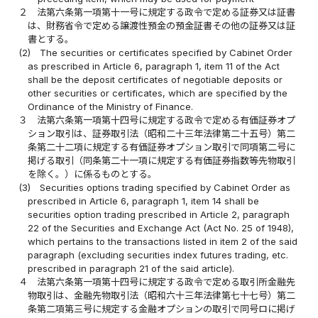
２
法第六条第一項第十一号に規定する政令で定める証券又は証書
は、財務省令で定める譲渡性預金の預金証書その他の証券又は証
書とする。
(2)
The securities or certificates specified by Cabinet Order
as prescribed in Article 6, paragraph 1, item 11 of the Act
shall be the deposit certificates of negotiable deposits or
other securities or certificates, which are specified by the
Ordinance of the Ministry of Finance.
３
法第六条第一項第十四号に規定する政令で定める有価証券オプ
ション取引は、証券取引法（昭和二十三年法律第二十五号）第二
条第二十二項に規定する有価証券オプション取引で同項第二号に
掲げる取引（同条第二十一項に規定する有価証券指数等先物取引
を除く。）に係るものとする。
(3)
Securities options trading specified by Cabinet Order as
prescribed in Article 6, paragraph 1, item 14 shall be
securities option trading prescribed in Article 2, paragraph
22 of the Securities and Exchange Act (Act No. 25 of 1948),
which pertains to the transactions listed in item 2 of the said
paragraph (excluding securities index futures trading, etc.
prescribed in paragraph 21 of the said article).
４
法第六条第一項第十四号に規定する政令で定める取引所金融先
物取引は、金融先物取引法（昭和六十三年法律第七十七号）第二
条第二項第三号に規定する金融オプションの取引で同号ロに掲げ