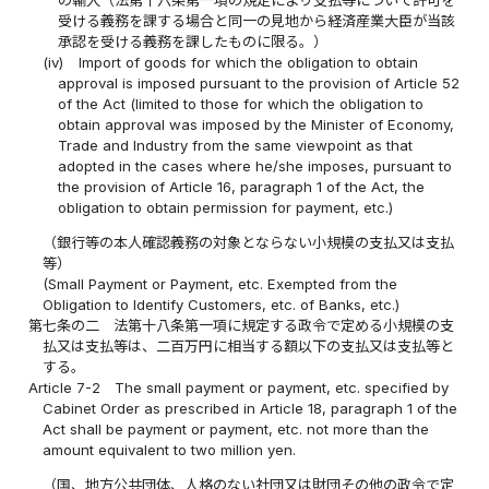
の輸入（法第十六条第一項の規定により支払等について許可を
受ける義務を課する場合と同一の見地から経済産業大臣が当該
承認を受ける義務を課したものに限る。）
(iv)
Import of goods for which the obligation to obtain
approval is imposed pursuant to the provision of Article 52
of the Act (limited to those for which the obligation to
obtain approval was imposed by the Minister of Economy,
Trade and Industry from the same viewpoint as that
adopted in the cases where he/she imposes, pursuant to
the provision of Article 16, paragraph 1 of the Act, the
obligation to obtain permission for payment, etc.)
（銀行等の本人確認義務の対象とならない小規模の支払又は支払
等）
(Small Payment or Payment, etc. Exempted from the
Obligation to Identify Customers, etc. of Banks, etc.)
第七条の二
法第十八条第一項に規定する政令で定める小規模の支
払又は支払等は、二百万円に相当する額以下の支払又は支払等と
する。
Article 7-2
The small payment or payment, etc. specified by
Cabinet Order as prescribed in Article 18, paragraph 1 of the
Act shall be payment or payment, etc. not more than the
amount equivalent to two million yen.
（国、地方公共団体、人格のない社団又は財団その他の政令で定