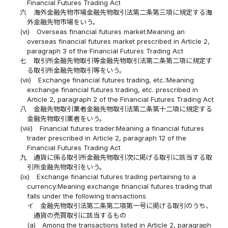
Financial Futures Trading Act
六
海外金融先物市場金融先物取引法第二条第三項に規定する海
外金融先物市場をいう。
(vi)
Overseas financial futures market:Meaning an
overseas financial futures market prescribed in Article 2,
paragraph 3 of the Financial Futures Trading Act
七
取引所金融先物取引等金融先物取引法第二条第二項に規定す
る取引所金融先物取引等をいう。
(vii)
Exchange financial futures trading, etc.:Meaning
exchange financial futures trading, etc. prescribed in
Article 2, paragraph 2 of the Financial Futures Trading Act
八
金融先物取引業者金融先物取引法第二条第十二項に規定する
金融先物取引業者をいう。
(viii)
Financial futures trader:Meaning a financial futures
trader prescribed in Article 2, paragraph 12 of the
Financial Futures Trading Act
九
通貨に係る取引所金融先物取引次に掲げる取引に該当する取
引所金融先物取引をいう。
(ix)
Exchange financial futures trading pertaining to a
currency:Meaning exchange financial futures trading that
falls under the following transactions
イ
金融先物取引法第二条第二項第一号に掲げる取引のうち、
通貨の売買取引に該当するもの
(a)
Among the transactions listed in Article 2, paragraph