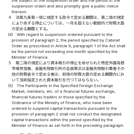
the subject of the suspension order and the period of the
suspension order) and also promptly give a public notice
thereon.
４
法第九条第一項に規定する政令で定める期間は、第二項の規定
により命ずる停止については、一月を超えない範囲内で財務大臣
の定める期間とする。
(4)
With regard to suspension ordered pursuant to the
provision of paragraph 2, the period specified by Cabinet
Order as prescribed in Article 9, paragraph 1 of the Act shall
be the period not exceeding one month specified by the
Minister of Finance.
５
第二項の規定により資本取引の停止を命ぜられた特定外国為替
市場参加者、金融先物取引所の会員等又は金融先物取引業者その
他の財務省令で定める者は、前項の財務大臣の定める期間内にお
いて当該指定された資本取引を行つてはならない。
(5)
The Participants in the Specified Foreign Exchange
Market, members, etc. of a financial futures exchange,
financial futures traders or those specified by the
Ordinance of the Ministry of Finance, who have been
ordered to suspend capital transactions pursuant to the
provision of paragraph 2 shall not conduct the designated
capital transactions within the period specified by the
Minister of Finance as set forth in the preceding paragraph.