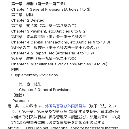
第一章 総則（第一条―第三条）
Chapter 1 General Provisions(Articles 1 to 3)
第二章 削除
Chapter 2 Deleted
第三章 支払等（第六条―第八条の二）
Chapter 3 Payment, etc.(Articles 6 to 8-2)
第四章 資本取引等（第九条―第十八条の三）
Chapter 4 Capital Transactions, etc.(Articles 9 to 18-3)
第四章の二 報告等（第十八条の四―第十八条の九）
Chapter 4-2 Report, etc.(Articles 18-4 to 18-9)
第五章 雑則（第十九条―第二十六条）
Chapter 5 Miscellaneous Provisions(Articles 19 to 26)
附則
Supplementary Provisions
第一章 総則
Chapter 1 General Provisions
（趣旨）
(Purpose)
第一条
この政令は、
外国為替及び外国貿易法
（以下「法」とい
う。）第一章、第三章及び第四章に規定する支払等、資本取引そ
の他の取引又は行為に係る管理又は調整並びに法第六章の二の規
定による報告等に関し必要な事項等を定めるものとする。
Article 1
This Cabinet Order shall specify necessary matters,