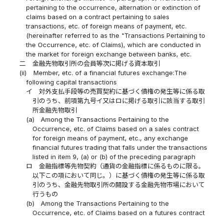
pertaining to the occurrence, alternation or extinction of
claims based on a contract pertaining to sales
transactions, etc. of foreign means of payment, etc.
(hereinafter referred to as the "Transactions Pertaining to
the Occurrence, etc. of Claims), which are conducted in
the market for foreign exchange between banks, etc.
二
金融先物取引所の会員等次に掲げる資本取引
(ii)
Member, etc. of a financial futures exchange:The
following capital transactions
イ
対外支払手段等の売買契約に基づく債権の発生等に係る取
引のうち、前項第九号イ又はロに掲げる取引に該当する取引
所金融先物取引
(a)
Among the Transactions Pertaining to the
Occurrence, etc. of Claims based on a sales contract
for foreign means of payment, etc., any exchange
financial futures trading that falls under the transactions
listed in item 9, (a) or (b) of the preceding paragraph
ロ
金融指標等先物契約（通貨の金融指標に係るものに限る。
以下この項において同じ。）に基づく債権の発生等に係る取
引のうち、金融先物取引所の開設する金融先物市場において
行うもの
(b)
Among the Transactions Pertaining to the
Occurrence, etc. of Claims based on a futures contract