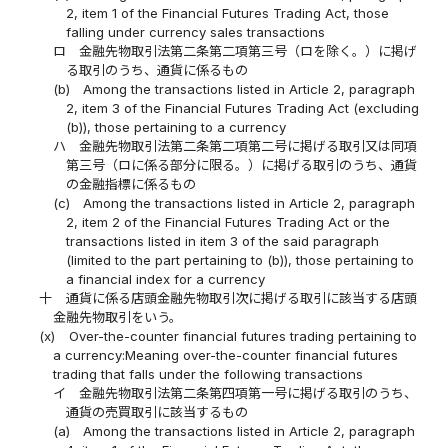
2, item 1 of the Financial Futures Trading Act, those
falling under currency sales transactions
ロ
金融先物取引法第二条第二項第三号（ロを除く。）に掲げ
る取引のうち、通貨に係るもの
(b)
Among the transactions listed in Article 2, paragraph
2, item 3 of the Financial Futures Trading Act (excluding
(b)), those pertaining to a currency
ハ
金融先物取引法第二条第二項第二号に掲げる取引又は同項
第三号（ロに係る部分に限る。）に掲げる取引のうち、通貨
の金融指標に係るもの
(c)
Among the transactions listed in Article 2, paragraph
2, item 2 of the Financial Futures Trading Act or the
transactions listed in item 3 of the said paragraph
(limited to the part pertaining to (b)), those pertaining to
a financial index for a currency
十
通貨に係る店頭金融先物取引次に掲げる取引に該当する店頭
金融先物取引をいう。
(x)
Over-the-counter financial futures trading pertaining to
a currency:Meaning over-the-counter financial futures
trading that falls under the following transactions
イ
金融先物取引法第二条第四項第一号に掲げる取引のうち、
通貨の売買取引に該当するもの
(a)
Among the transactions listed in Article 2, paragraph