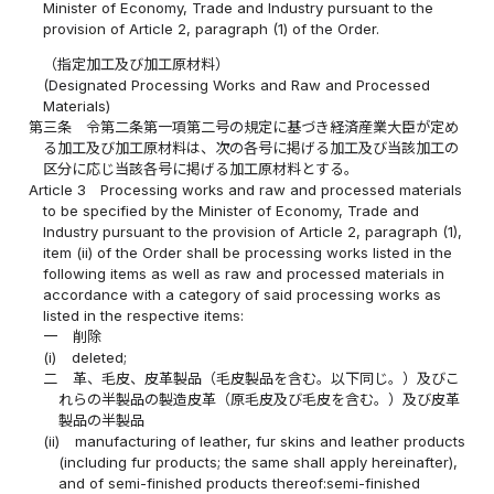
Minister of Economy, Trade and Industry pursuant to the
provision of Article 2, paragraph (1) of the Order.
（指定加工及び加工原材料）
(Designated Processing Works and Raw and Processed
Materials)
第三条
令第二条第一項第二号の規定に基づき経済産業大臣が定め
る加工及び加工原材料は、次の各号に掲げる加工及び当該加工の
区分に応じ当該各号に掲げる加工原材料とする。
Article 3
Processing works and raw and processed materials
to be specified by the Minister of Economy, Trade and
Industry pursuant to the provision of Article 2, paragraph (1),
item (ii) of the Order shall be processing works listed in the
following items as well as raw and processed materials in
accordance with a category of said processing works as
listed in the respective items:
一
削除
(i)
deleted;
二
革、毛皮、皮革製品（毛皮製品を含む。以下同じ。）及びこ
れらの半製品の製造皮革（原毛皮及び毛皮を含む。）及び皮革
製品の半製品
(ii)
manufacturing of leather, fur skins and leather products
(including fur products; the same shall apply hereinafter),
and of semi-finished products thereof:semi-finished