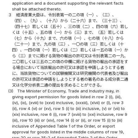
application and a document supporting the relevant facts
shall be attached thereto.
３
経済産業大臣は、令別表第一の二の項（一）、（三）、
（四）、（九）、（十八）から（二十六）まで、（三十三）、
（四十七）若しくは（五十）、三の項（二）、四の項（六）若し
くは（十五）、五の項（一）から（三）まで、（五）若しくは
（七）から（十九）まで、六の項（一）、七の項（十八）から
（二十一）まで、九の項（三）、一〇の項（三）若しくは（十
四）、一四の項（一）若しくは（二）若しくは一五の項（一）か
ら（三）までに掲げる貨物の輸出の許可又は令別表第二の一九、
二〇若しくは三五の二の項の中欄に掲げる貨物の輸出の承認をす
る場合において当該輸出の許可又は承認を申請しようとする者
に、当該貨物についての試験機関又は研究機関の代表者及び輸出
の許可又は承認の申請をしようとする者の署名のある成分表二通
又は化学分析表二通の提出を求めることができる。
(3)
The Minister of Economy, Trade and Industry may, in
giving export permission for goods listed in row 2 (i), (iii),
(iv), (ix), (xviii) to (xxvi) inclusive, (xxxiii), (xlvii) or (l), row 3
(ii), row 4 (vi) or (xv), row 5 (i) to (iii) inclusive, (v) or (vii) to
(xix) inclusive, row 6 (i), row 7 (xviii) to (xxi) inclusive, row 9
(iii), row 10 (iii) or (xiv), row 14 (i) or (ii), or row 15 (i) to (iii)
inclusive of Appended Table 1 of the Order, or export
approval for goods listed in the middle columns of row 19,
row 20 or row 35-2 of Appended Table 2 of the Order,