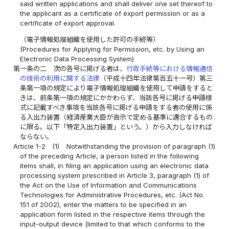
said written applications and shall deliver one set thereof to
the applicant as a certificate of export permission or as a
certificate of export approval.
（電子情報処理組織を使用した許可の手続等）
(Procedures for Applying for Permission, etc. by Using an
Electronic Data Processing System)
第一条の二
次の各号に掲げる者は、
行政手続等における情報通信
の技術の利用に関する法律
（平成十四年法律第百五十一号）第三
条第一項の規定により電子情報処理組織を使用して申請をすると
きは、前条第一項の規定にかかわらず、当該各号に掲げる申請様
式に記載すべき事項を当該各号に掲げる申請をする者の使用に係
る入出力装置（経済産業大臣が告示で定める基準に適合するもの
に限る。以下「特定入出力装置」という。）から入力しなければ
ならない。
Article 1-2
(1)
Notwithstanding the provision of paragraph (1)
of the preceding Article, a person listed in the following
items shall, in filing an application using an electronic data
processing system prescribed in Article 3, paragraph (1) of
the Act on the Use of Information and Communications
Technologies for Administrative Procedures, etc. (Act No.
151 of 2002), enter the matters to be specified in an
application form listed in the respective items through the
input-output device (limited to that which conforms to the