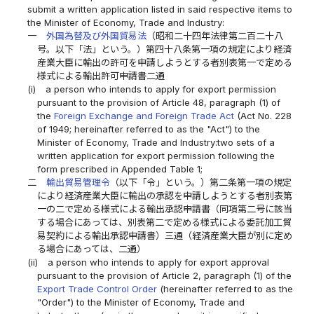
submit a written application listed in said respective items to
the Minister of Economy, Trade and Industry:
一
外国為替及び外国貿易法
（昭和二十四年法律第二百二十八
号。以下「法」という。）第四十八条第一項の規定により経済
産業大臣に輸出の許可を申請しようとする者別表第一で定める
様式による輸出許可申請書二通
(i)
a person who intends to apply for export permission
pursuant to the provision of Article 48, paragraph (1) of
the
Foreign Exchange and Foreign Trade Act
(Act No. 228
of 1949; hereinafter referred to as the "Act") to the
Minister of Economy, Trade and Industry:two sets of a
written application for export permission following the
form prescribed in Appended Table 1;
二
輸出貿易管理令
（以下「令」という。）第二条第一項の規定
により経済産業大臣に輸出の承認を申請しようとする者別表第
一の二で定める様式による輸出承認申請書（同項第二号に該当
する場合にあっては、別表第二で定める様式による委託加工貿
易契約による輸出承認申請書）三通（経済産業大臣が別に定め
る場合にあっては、二通）
(ii)
a person who intends to apply for export approval
pursuant to the provision of Article 2, paragraph (1) of the
Export Trade Control Order
(hereinafter referred to as the
"Order") to the Minister of Economy, Trade and