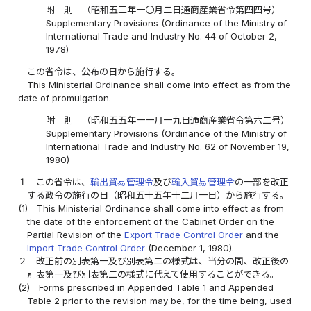
附 則 （昭和五三年一〇月二日通商産業省令第四四号）
Supplementary Provisions (Ordinance of the Ministry of
International Trade and Industry No. 44 of October 2,
1978)
この省令は、公布の日から施行する。
This Ministerial Ordinance shall come into effect as from the
date of promulgation.
附 則 （昭和五五年一一月一九日通商産業省令第六二号）
Supplementary Provisions (Ordinance of the Ministry of
International Trade and Industry No. 62 of November 19,
1980)
１
この省令は、
輸出貿易管理令
及び
輸入貿易管理令
の一部を改正
する政令の施行の日（昭和五十五年十二月一日）から施行する。
(1)
This Ministerial Ordinance shall come into effect as from
the date of the enforcement of the Cabinet Order on the
Partial Revision of the
Export Trade Control Order
and the
Import Trade Control Order
(December 1, 1980).
２
改正前の別表第一及び別表第二の様式は、当分の間、改正後の
別表第一及び別表第二の様式に代えて使用することができる。
(2)
Forms prescribed in Appended Table 1 and Appended
Table 2 prior to the revision may be, for the time being, used