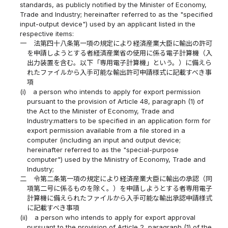
standards, as publicly notified by the Minister of Economy,
Trade and Industry; hereinafter referred to as the "specified
input-output device") used by an applicant listed in the
respective items:
一
法第四十八条第一項の規定により経済産業大臣に輸出の許可
を申請しようとする者経済産業省の使用に係る電子計算機（入
出力装置を含む。以下「専用電子計算機」という。）に備えら
れたファイルから入手可能な輸出許可申請様式に記載すべき事
項
(i)
a person who intends to apply for export permission
pursuant to the provision of Article 48, paragraph (1) of
the Act to the Minister of Economy, Trade and
Industry:matters to be specified in an application form for
export permission available from a file stored in a
computer (including an input and output device;
hereinafter referred to as the "special-purpose
computer") used by the Ministry of Economy, Trade and
Industry;
二
令第二条第一項の規定により経済産業大臣に輸出の承認（同
項第二号に係るものを除く。）を申請しようとする者専用電子
計算機に備えられたファイルから入手可能な輸出承認申請様式
に記載すべき事項
(ii)
a person who intends to apply for export approval
pursuant to the provision of Article 2, paragraph (1) of the