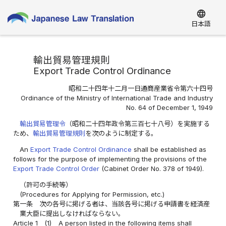
language
日本語
輸出貿易管理規則
Export Trade Control Ordinance
昭和二十四年十二月一日通商産業省令第六十四号
Ordinance of the Ministry of International Trade and Industry
No. 64 of December 1, 1949
輸出貿易管理令
（昭和二十四年政令第三百七十八号）を実施する
ため、
輸出貿易管理規則
を次のように制定する。
An
Export Trade Control Ordinance
shall be established as
follows for the purpose of implementing the provisions of the
Export Trade Control Order
(Cabinet Order No. 378 of 1949).
（許可の手続等）
(Procedures for Applying for Permission, etc.)
第一条
次の各号に掲げる者は、当該各号に掲げる申請書を経済産
業大臣に提出しなければならない。
Article 1
(1)
A person listed in the following items shall