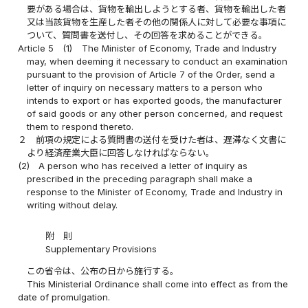
要がある場合は、貨物を輸出しようとする者、貨物を輸出した者
又は当該貨物を生産した者その他の関係人に対して必要な事項に
ついて、質問書を送付し、その回答を求めることができる。
Article 5
(1)
The Minister of Economy, Trade and Industry
may, when deeming it necessary to conduct an examination
pursuant to the provision of Article 7 of the Order, send a
letter of inquiry on necessary matters to a person who
intends to export or has exported goods, the manufacturer
of said goods or any other person concerned, and request
them to respond thereto.
２
前項の規定による質問書の送付を受けた者は、遅滞なく文書に
より経済産業大臣に回答しなければならない。
(2)
A person who has received a letter of inquiry as
prescribed in the preceding paragraph shall make a
response to the Minister of Economy, Trade and Industry in
writing without delay.
附 則
Supplementary Provisions
この省令は、公布の日から施行する。
This Ministerial Ordinance shall come into effect as from the
date of promulgation.