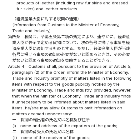
products of leather (including raw fur skins and dressed
fur skins) and leather products.
（経済産業大臣に対する税関の通知）
(Information from Customs to the Minister of Economy,
Trade and Industry)
第四条
税関は、令第五条第二項の規定により、速やかに、経済産
業大臣が告示で定める貨物について、次の各号に掲げる事項を経
済産業大臣に通知するものとする。ただし、経済産業大臣が当該
各号に掲げる事項の通知の必要がないと認めるときは、その必要
がないと認める事項の通知を省略させることができる。
Article 4
Customs shall, pursuant to the provision of Article 5,
paragraph (2) of the Order, inform the Minister of Economy,
Trade and Industry promptly of matters listed in the following
items with respect to the goods publicly notified by the
Minister of Economy, Trade and Industry; provided, however,
that when the Minister of Economy, Trade and Industry finds
it unnecessary to be informed about matters listed in said
items, he/she may allow Customs to omit information on
matters deemed unnecessary:
一
貨物の輸出者の氏名又は名称及び住所
(i)
name and address of the exporters of the goods;
二
貨物の荷受人の氏名又は名称
(ii)
name of the receiver of the goods;