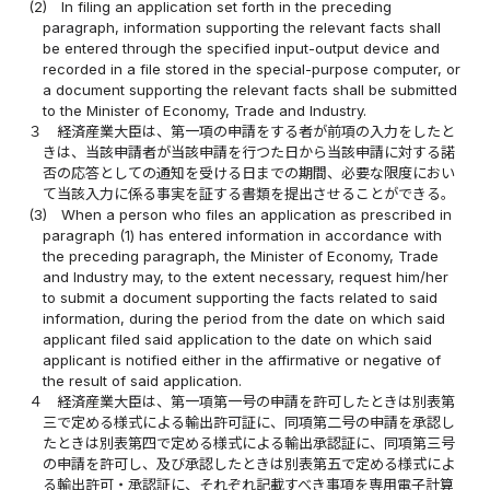
(2)
In filing an application set forth in the preceding
paragraph, information supporting the relevant facts shall
be entered through the specified input-output device and
recorded in a file stored in the special-purpose computer, or
a document supporting the relevant facts shall be submitted
to the Minister of Economy, Trade and Industry.
３
経済産業大臣は、第一項の申請をする者が前項の入力をしたと
きは、当該申請者が当該申請を行つた日から当該申請に対する諾
否の応答としての通知を受ける日までの期間、必要な限度におい
て当該入力に係る事実を証する書類を提出させることができる。
(3)
When a person who files an application as prescribed in
paragraph (1) has entered information in accordance with
the preceding paragraph, the Minister of Economy, Trade
and Industry may, to the extent necessary, request him/her
to submit a document supporting the facts related to said
information, during the period from the date on which said
applicant filed said application to the date on which said
applicant is notified either in the affirmative or negative of
the result of said application.
４
経済産業大臣は、第一項第一号の申請を許可したときは別表第
三で定める様式による輸出許可証に、同項第二号の申請を承認し
たときは別表第四で定める様式による輸出承認証に、同項第三号
の申請を許可し、及び承認したときは別表第五で定める様式によ
る輸出許可・承認証に、それぞれ記載すべき事項を専用電子計算