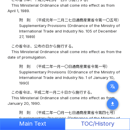
This Ministerial Ordinance shall come into effect as from
April 1, 1989.
附 則 （平成元年一二月二七日通商産業省令第一〇五号）
Supplementary Provisions (Ordinance of the Ministry of
International Trade and Industry No. 105 of December
27, 1989)
この省令は、公布の日から施行する。
This Ministerial Ordinance shall come into effect as from the
date of promulgation.
附 則 （平成二年一月一〇日通商産業省令第一号）
Supplementary Provisions (Ordinance of the Ministry of
International Trade and Industry No. 1 of January 10,
1990)
translate
この省令は、平成二年一月二十日から施行する。
This Ministerial Ordinance shall come into effect as from
January 20, 1990.
download
附 則 （平成二年一〇月一七日通商産業省令第四七号）
Supplementary Provisions (Ordinance of the Ministry of
Main Text
TOC/History
International Trade and Industry No. 47 of October 17,
1990)