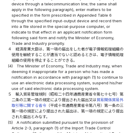
device through a telecommunication line; the same shall
apply in the following paragraph), enter matters to be
specified in the form prescribed in Appended Table 6
through the specified input-output device and record them
into a file stored in the special-purpose computer, or
indicate to that effect in an applicant notification form
following said form and notify the Minister of Economy,
Trade and Industry promptly.
４
経済産業大臣は、第一項の届出をした者が電子情報処理組織の
使用を継続することが適当でないと認めるときは、電子情報処理
組織の使用を停止することができる。
(4)
The Minister of Economy, Trade and Industry may, when
deeming it inappropriate for a person who has made a
notification in accordance with paragraph (1) to continue to
use an electronic data processing system, suspend his/her
use of said electronic data processing system.
５
輸入貿易管理規則（昭和二十四年通商産業省令第七十七号）第
二条の三第一項の規定により提出された届出又は
貿易関係貿易外
取引等に関する省令
（平成十年通商産業省令第八号）第一条の三
第一項の規定により提出された届出は、第一項の規定により提出
された届出とみなす。
(5)
A notification submitted pursuant to the provision of
Article 2-3, paragraph (1) of the Import Trade Control