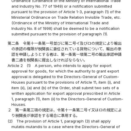
Ordinance (Ordinance of the Ministry of International Trade
and Industry No. 77 of 1949) or a notification submitted
pursuant to the provision of Article 1-3, paragraph (1) of the
Ministerial Ordinance on Trade Relation Invisible Trade, etc.
(Ordinance of the Ministry of International Trade and
Industry No. 8 of 1998) shall be deemed to be a notification
submitted pursuant to the provision of paragraph (1).
第二条
令第十一条第一号並びに第二号イ及びロの規定により輸出
の承認の権限が税関長に委任されている貨物について、輸出の承
認を申請しようとする者は、第一条第一項第二号の輸出承認申請
書二通を税関長に提出しなければならない。
Article 2
(1)
A person, who intends to apply for export
approval for goods, for which the authority to grant export
approval is delegated to the Directors-General of Custom-
Houses pursuant to the provisions of Article 11, item (i), and
item (ii), (a) and (b) of the Order, shall submit two sets of a
written application for export approval prescribed in Article
1, paragraph (1), item (ii) to the Directors-General of Custom-
Houses.
２
第一条第三項の規定は、令第十一条第二号イ又はロの規定によ
り税関長が承認をする場合に準用する。
(2)
The provision of Article 1, paragraph (3) shall apply
mutatis mutandis to a case where the Directors-General of