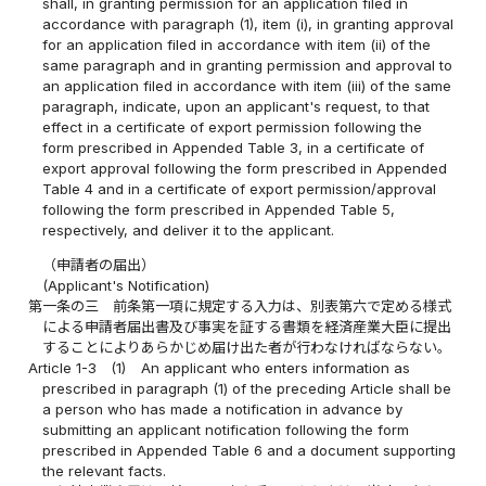
shall, in granting permission for an application filed in
accordance with paragraph (1), item (i), in granting approval
for an application filed in accordance with item (ii) of the
same paragraph and in granting permission and approval to
an application filed in accordance with item (iii) of the same
paragraph, indicate, upon an applicant's request, to that
effect in a certificate of export permission following the
form prescribed in Appended Table 3, in a certificate of
export approval following the form prescribed in Appended
Table 4 and in a certificate of export permission/approval
following the form prescribed in Appended Table 5,
respectively, and deliver it to the applicant.
（申請者の届出）
(Applicant's Notification)
第一条の三
前条第一項に規定する入力は、別表第六で定める様式
による申請者届出書及び事実を証する書類を経済産業大臣に提出
することによりあらかじめ届け出た者が行わなければならない。
Article 1-3
(1)
An applicant who enters information as
prescribed in paragraph (1) of the preceding Article shall be
a person who has made a notification in advance by
submitting an applicant notification following the form
prescribed in Appended Table 6 and a document supporting
the relevant facts.