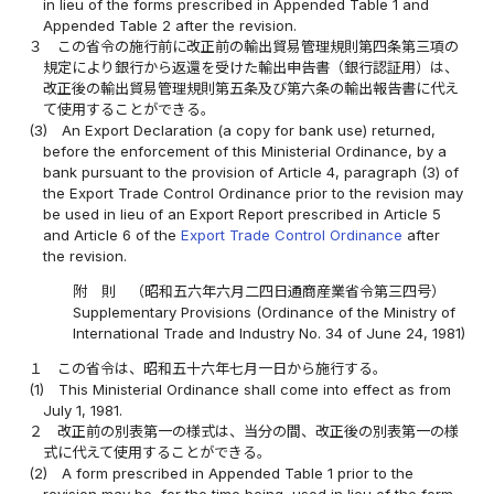
in lieu of the forms prescribed in Appended Table 1 and
Appended Table 2 after the revision.
３
この省令の施行前に改正前の輸出貿易管理規則第四条第三項の
規定により銀行から返還を受けた輸出申告書（銀行認証用）は、
改正後の輸出貿易管理規則第五条及び第六条の輸出報告書に代え
て使用することができる。
(3)
An Export Declaration (a copy for bank use) returned,
before the enforcement of this Ministerial Ordinance, by a
bank pursuant to the provision of Article 4, paragraph (3) of
the Export Trade Control Ordinance prior to the revision may
be used in lieu of an Export Report prescribed in Article 5
and Article 6 of the
Export Trade Control Ordinance
after
the revision.
附 則 （昭和五六年六月二四日通商産業省令第三四号）
Supplementary Provisions (Ordinance of the Ministry of
International Trade and Industry No. 34 of June 24, 1981)
１
この省令は、昭和五十六年七月一日から施行する。
(1)
This Ministerial Ordinance shall come into effect as from
July 1, 1981.
２
改正前の別表第一の様式は、当分の間、改正後の別表第一の様
式に代えて使用することができる。
(2)
A form prescribed in Appended Table 1 prior to the