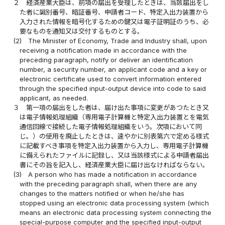
２
経済産業大臣は、前項の届出を受理したときは、当該届出をし
た者に識別番号、暗証番号、申請者コード、特定入出力装置から
入力された情報を暗号化するための鍵又は電子証明証のうち、必
要なものを通知又は交付するものとする。
(2)
The Minister of Economy, Trade and Industry shall, upon
receiving a notification made in accordance with the
preceding paragraph, notify or deliver an identification
number, a security number, an applicant code and a key or
electronic certificate used to convert information entered
through the specified input-output device into code to said
applicant, as needed.
３
第一項の届出をした者は、届け出た事項に変更があつたとき又
は電子情報処理組織（専用電子計算機と特定入出力装置とを電気
通信回線で接続した電子情報処理組織をいう。次項において同
じ。）の使用を廃止したときは、速やかに別表第六で定める様式
に記載すべき事項を特定入出力装置から入力し、専用電子計算機
に備えられたファイルに記録し、又は当該様式による申請者届出
書にその旨を記入し、経済産業大臣に届け出なければならない。
(3)
A person who has made a notification in accordance
with the preceding paragraph shall, when there are any
changes to the matters notified or when he/she has
stopped using an electronic data processing system (which
means an electronic data processing system connecting the
special-purpose computer and the specified input-output