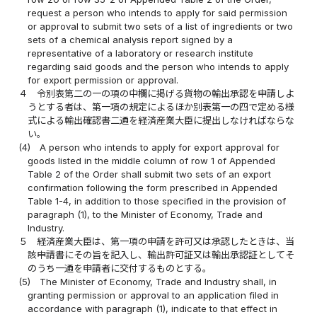
request a person who intends to apply for said permission
or approval to submit two sets of a list of ingredients or two
sets of a chemical analysis report signed by a
representative of a laboratory or research institute
regarding said goods and the person who intends to apply
for export permission or approval.
４
令別表第二の一の項の中欄に掲げる貨物の輸出承認を申請しよ
うとする者は、第一項の規定によるほか別表第一の四で定める様
式による輸出確認書二通を経済産業大臣に提出しなければならな
い。
(4)
A person who intends to apply for export approval for
goods listed in the middle column of row 1 of Appended
Table 2 of the Order shall submit two sets of an export
confirmation following the form prescribed in Appended
Table 1-4, in addition to those specified in the provision of
paragraph (1), to the Minister of Economy, Trade and
Industry.
５
経済産業大臣は、第一項の申請を許可又は承認したときは、当
該申請書にその旨を記入し、輸出許可証又は輸出承認証としてそ
のうち一通を申請者に交付するものとする。
(5)
The Minister of Economy, Trade and Industry shall, in
granting permission or approval to an application filed in
accordance with paragraph (1), indicate to that effect in