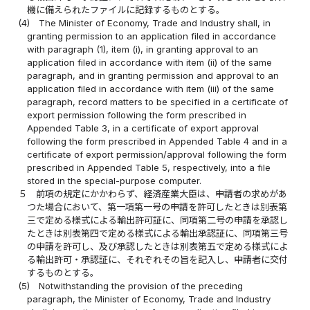
機に備えられたファイルに記録するものとする。
(4)
The Minister of Economy, Trade and Industry shall, in
granting permission to an application filed in accordance
with paragraph (1), item (i), in granting approval to an
application filed in accordance with item (ii) of the same
paragraph, and in granting permission and approval to an
application filed in accordance with item (iii) of the same
paragraph, record matters to be specified in a certificate of
export permission following the form prescribed in
Appended Table 3, in a certificate of export approval
following the form prescribed in Appended Table 4 and in a
certificate of export permission/approval following the form
prescribed in Appended Table 5, respectively, into a file
stored in the special-purpose computer.
５
前項の規定にかかわらず、経済産業大臣は、申請者の求めがあ
つた場合において、第一項第一号の申請を許可したときは別表第
三で定める様式による輸出許可証に、同項第二号の申請を承認し
たときは別表第四で定める様式による輸出承認証に、同項第三号
の申請を許可し、及び承認したときは別表第五で定める様式によ
る輸出許可・承認証に、それぞれその旨を記入し、申請者に交付
するものとする。
(5)
Notwithstanding the provision of the preceding
paragraph, the Minister of Economy, Trade and Industry