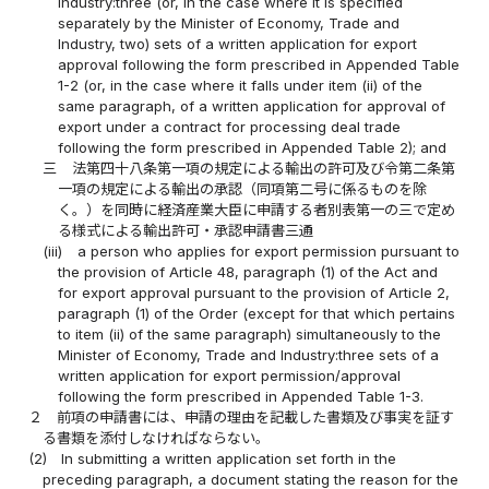
Industry:three (or, in the case where it is specified
separately by the Minister of Economy, Trade and
Industry, two) sets of a written application for export
approval following the form prescribed in Appended Table
1-2 (or, in the case where it falls under item (ii) of the
same paragraph, of a written application for approval of
export under a contract for processing deal trade
following the form prescribed in Appended Table 2); and
三
法第四十八条第一項の規定による輸出の許可及び令第二条第
一項の規定による輸出の承認（同項第二号に係るものを除
く。）を同時に経済産業大臣に申請する者別表第一の三で定め
る様式による輸出許可・承認申請書三通
(iii)
a person who applies for export permission pursuant to
the provision of Article 48, paragraph (1) of the Act and
for export approval pursuant to the provision of Article 2,
paragraph (1) of the Order (except for that which pertains
to item (ii) of the same paragraph) simultaneously to the
Minister of Economy, Trade and Industry:three sets of a
written application for export permission/approval
following the form prescribed in Appended Table 1-3.
２
前項の申請書には、申請の理由を記載した書類及び事実を証す
る書類を添付しなければならない。
(2)
In submitting a written application set forth in the
preceding paragraph, a document stating the reason for the