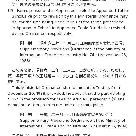
第三までの様式に代えて使用することができる。
(2)
Forms prescribed in Appended Table 1 to Appended Table
3 inclusive prior to revision by this Ministerial Ordinance may
be, for the time being, used in lieu of the forms prescribed
in Appended Table 1 to Appended Table 3 inclusive revised
by this Ordinance, respectively.
附 則 （昭和六三年一一月二六日通商産業省令第七四号）
Supplementary Provisions (Ordinance of the Ministry of
International Trade and Industry No. 74 of November 26,
1988)
この省令は、昭和六十三年十二月二十日から施行する。ただし、
第一条第三項の改正規定中「、六九」を削る部分は、公布の日から
施行する。
This Ministerial Ordinance shall come into effect as from
December 20, 1988; provided, however, that the part deleting
", 69" in the provision for revising Article 1, paragraph (3) shall
come into effect as from the date of promulgation.
附 則 （平成元年三月一七日通商産業省令第六号）
Supplementary Provisions (Ordinance of the Ministry of
International Trade and Industry No. 6 of March 17, 1989)
この省令は、平成元年四月一日から施行する。