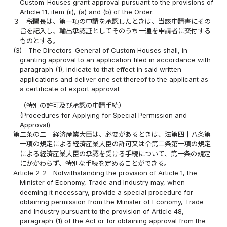
Custom-Houses grant approval pursuant to the provisions of
Article 11, item (ii), (a) and (b) of the Order.
３
税関長は、第一項の申請を承認したときは、当該申請書にその
旨を記入し、輸出承認証としてそのうち一通を申請者に交付する
ものとする。
(3)
The Directors-General of Custom Houses shall, in
granting approval to an application filed in accordance with
paragraph (1), indicate to that effect in said written
applications and deliver one set thereof to the applicant as
a certificate of export approval.
（特別の許可及び承認の申請手続）
(Procedures for Applying for Special Permission and
Approval)
第二条の二
経済産業大臣は、必要があるときは、法第四十八条第
一項の規定による経済産業大臣の許可又は令第二条第一項の規定
による経済産業大臣の承認を受ける手続について、第一条の規定
にかかわらず、特別な手続を定めることができる。
Article 2-2
Notwithstanding the provision of Article 1, the
Minister of Economy, Trade and Industry may, when
deeming it necessary, provide a special procedure for
obtaining permission from the Minister of Economy, Trade
and Industry pursuant to the provision of Article 48,
paragraph (1) of the Act or for obtaining approval from the