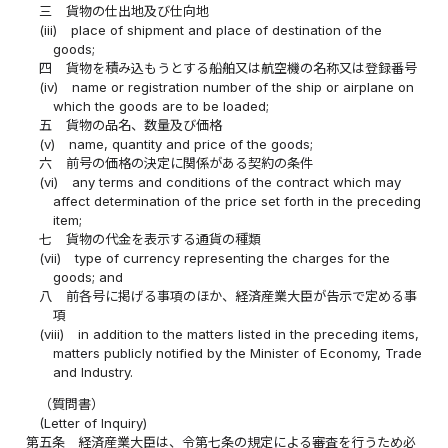
三
貨物の仕出地及び仕向地
(iii)
place of shipment and place of destination of the
goods;
四
貨物を積み込もうとする船舶又は航空機の名称又は登録番号
(iv)
name or registration number of the ship or airplane on
which the goods are to be loaded;
五
貨物の品名、数量及び価格
(v)
name, quantity and price of the goods;
六
前号の価格の決定に関係がある契約の条件
(vi)
any terms and conditions of the contract which may
affect determination of the price set forth in the preceding
item;
七
貨物の代金を表示する通貨の種類
(vii)
type of currency representing the charges for the
goods; and
八
前各号に掲げる事項のほか、経済産業大臣が告示で定める事
項
(viii)
in addition to the matters listed in the preceding items,
matters publicly notified by the Minister of Economy, Trade
and Industry.
（質問書）
(Letter of Inquiry)
第五条
経済産業大臣は、令第七条の規定による審査を行うため必