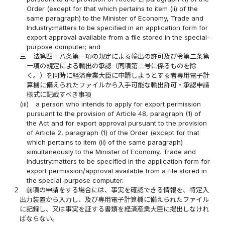
Order (except for that which pertains to item (ii) of the
same paragraph) to the Minister of Economy, Trade and
Industry:matters to be specified in an application form for
export approval available from a file stored in the special-
purpose computer; and
三
法第四十八条第一項の規定による輸出の許可及び令第二条第
一項の規定による輸出の承認（同項第二号に係るものを除
く。）を同時に経済産業大臣に申請しようとする者専用電子計
算機に備えられたファイルから入手可能な輸出許可・承認申請
様式に記載すべき事項
(iii)
a person who intends to apply for export permission
pursuant to the provision of Article 48, paragraph (1) of
the Act and for export approval pursuant to the provision
of Article 2, paragraph (1) of the Order (except for that
which pertains to item (ii) of the same paragraph)
simultaneously to the Minister of Economy, Trade and
Industry:matters to be specified in the application form for
export permission/approval available from a file stored in
the special-purpose computer.
２
前項の申請をする場合には、事実を確認できる情報を、特定入
出力装置から入力し、及び専用電子計算機に備えられたファイル
に記録し、又は事実を証する書類を経済産業大臣に提出しなけれ
ばならない。