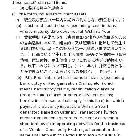
those specified in said items:
一
次に掲げる資産流動資産
(i)
the following assets:current assets:
イ
現金及び預金（一年内に期限の到来しない預金を除く。）
(a)
cash and cash in bank (excluding cash in bank
whose maturity date does not fall Within a Year);
ロ
受取手形（通常の取引（会員商品取引所の事業目的のため
の営業活動において、経常的に又は短期間に循環して発生す
る取引をいう。以下この条から第十六条の八までにおいて同
じ。）に基づいて発生した手形債権（破産更生債権等（破産
債権、再生債権、更生債権その他これらに準ずる債権をい
う。以下この号において同じ。）で一年内に弁済を受けるこ
とができないことが明らかなものを除く。）をいう。）
(b)
Bills Receivable (which means bill claims [excluding
Bankruptcy or Reorganization Claims, etc. (which
means bankruptcy claims, rehabilitation claims or
reorganization claims or other equivalent claims;
hereinafter the same shall apply in this item) for which
payment is evidently impossible Within a Year]
generated based on Ordinary Transactions [which
means transactions generated currently or within a
short term cycle in operating activities for the business
of a Member Commodity Exchange; hereinafter the
same shall apply in this Article through Article 16-8]);