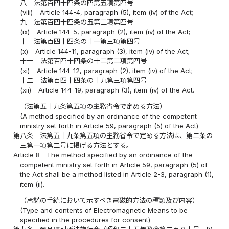
八
法第百四十四条の四第五項第四号
(viii)
Article 144-4, paragraph (5), item (iv) of the Act;
九
法第百四十四条の五第二項第四号
(ix)
Article 144-5, paragraph (2), item (iv) of the Act;
十
法第百四十四条の十一第三項第四号
(x)
Article 144-11, paragraph (3), item (iv) of the Act;
十一
法第百四十四条の十二第二項第四号
(xi)
Article 144-12, paragraph (2), item (iv) of the Act;
十二
法第百四十四条の十九第三項第四号
(xii)
Article 144-19, paragraph (3), item (iv) of the Act.
（法第五十九条第五項の主務省令で定める方法）
(A method specified by an ordinance of the competent
ministry set forth in Article 59, paragraph (5) of the Act)
第八条
法第五十九条第五項の主務省令で定める方法は、第二条の
三第一項第二号に掲げる方法とする。
Article 8
The method specified by an ordinance of the
competent ministry set forth in Article 59, paragraph (5) of
the Act shall be a method listed in Article 2-3, paragraph (1),
item (ii).
（承諾の手続において示すべき電磁的方法の種類及び内容）
(Type and contents of Electromagnetic Means to be
specified in the procedures for consent)