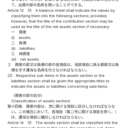
て、出資の部の名称を用いることができる。
Article 13
(1)
A balance sheet shall indicate the values by
classifying them into the following sections; provided,
however, that the title of the contribution section may be
used as the title of the net assets section if necessary:
一
資産
(i)
assets;
二
負債
(ii)
liabilities;
三
純資産
(iii)
net assets.
２
資産の部又は負債の部の各項目は、当該項目に係る資産又は負
債を示す適当な名称を付さなければならない。
(2)
Respective sub-items in the assets section or the
liabilities section shall be given the appropriate titles to
indicate the assets or liabilities concerning said items.
（資産の部の区分）
(Classification of assets section)
第十四条
資産の部は、次に掲げる項目に区分しなければならな
い。この場合において、各項目（第二号に掲げる項目を除く。）
は、適当な項目に細分しなければならない。
Article 14
(1)
The assets section shall be classified into the
following sub-items.In this case, the respective sub-items