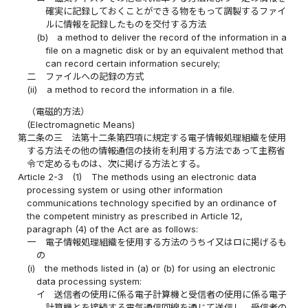
確実に記録しておくことができる物をもって調製するファイ
ルに情報を記録したものを交付する方法
(b)
a method to deliver the record of the information in a
file on a magnetic disk or by an equivalent method that
can record certain information securely;
二
ファイルへの記録の方式
(ii)
a method to record the information in a file.
（電磁的方法）
(Electromagnetic Means)
第二条の三
法第十二条第四項に規定する電子情報処理組織を使用
する方法その他の情報通信の技術を利用する方法であって主務省
令で定めるものは、次に掲げる方法とする。
Article 2-3
(1)
The methods using an electronic data
processing system or using other information
communications technology specified by an ordinance of
the competent ministry as prescribed in Article 12,
paragraph (4) of the Act are as follows:
一
電子情報処理組織を使用する方法のうちイ又はロに掲げるも
の
(i)
the methods listed in (a) or (b) for using an electronic
data processing system:
イ
送信者の使用に係る電子計算機と受信者の使用に係る電子
計算機とを接続する電気通信回線を通じて送信し、受信者の