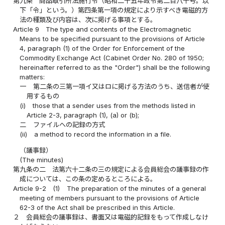
第九条
商品取引所法施行令（昭和二十五年政令第二百八十号。以
下「令」という。）第四条第一項の規定により示すべき電磁的方
法の種類及び内容は、次に掲げる事項とする。
Article 9
The type and contents of the Electromagnetic
Means to be specified pursuant to the provisions of Article
4, paragraph (1) of the Order for Enforcement of the
Commodity Exchange Act (Cabinet Order No. 280 of 1950;
hereinafter referred to as the "Order") shall be the following
matters:
一
第二条の三第一項イ又はロに掲げる方法のうち、送信者が使
用するもの
(i)
those that a sender uses from the methods listed in
Article 2-3, paragraph (1), (a) or (b);
二
ファイルへの記録の方式
(ii)
a method to record the information in a file.
（議事録）
(The minutes)
第九条の二
法第六十二条の三の規定による会員総会の議事録の作
成については、この条の定めるところによる。
Article 9-2
(1)
The preparation of the minutes of a general
meeting of members pursuant to the provisions of Article
62-3 of the Act shall be prescribed in this Article.
２
会員総会の議事録は、書面又は電磁的記録をもって作成しなけ