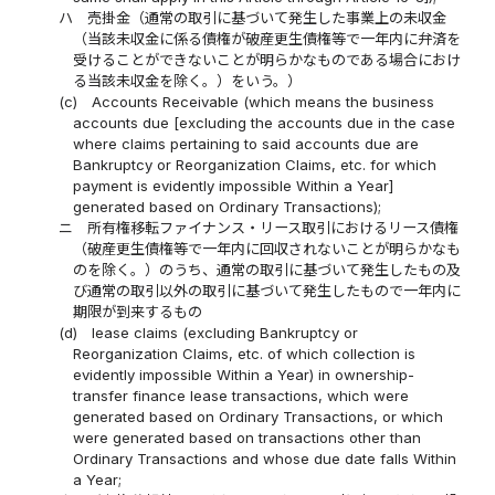
ハ
売掛金（通常の取引に基づいて発生した事業上の未収金
（当該未収金に係る債権が破産更生債権等で一年内に弁済を
受けることができないことが明らかなものである場合におけ
る当該未収金を除く。）をいう。）
(c)
Accounts Receivable (which means the business
accounts due [excluding the accounts due in the case
where claims pertaining to said accounts due are
Bankruptcy or Reorganization Claims, etc. for which
payment is evidently impossible Within a Year]
generated based on Ordinary Transactions);
ニ
所有権移転ファイナンス・リース取引におけるリース債権
（破産更生債権等で一年内に回収されないことが明らかなも
のを除く。）のうち、通常の取引に基づいて発生したもの及
び通常の取引以外の取引に基づいて発生したもので一年内に
期限が到来するもの
(d)
lease claims (excluding Bankruptcy or
Reorganization Claims, etc. of which collection is
evidently impossible Within a Year) in ownership-
transfer finance lease transactions, which were
generated based on Ordinary Transactions, or which
were generated based on transactions other than
Ordinary Transactions and whose due date falls Within
a Year;