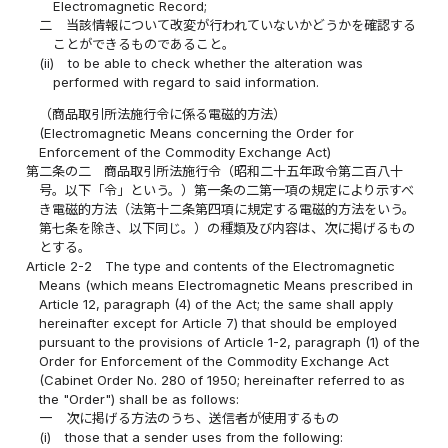
Electromagnetic Record;
二
当該情報について改変が行われていないかどうかを確認する
ことができるものであること。
(ii)
to be able to check whether the alteration was
performed with regard to said information.
（商品取引所法施行令に係る電磁的方法）
(Electromagnetic Means concerning the Order for
Enforcement of the Commodity Exchange Act)
第二条の二
商品取引所法施行令（昭和二十五年政令第二百八十
号。以下「令」という。）第一条の二第一項の規定により示すべ
き電磁的方法（法第十二条第四項に規定する電磁的方法をいう。
第七条を除き、以下同じ。）の種類及び内容は、次に掲げるもの
とする。
Article 2-2
The type and contents of the Electromagnetic
Means (which means Electromagnetic Means prescribed in
Article 12, paragraph (4) of the Act; the same shall apply
hereinafter except for Article 7) that should be employed
pursuant to the provisions of Article 1-2, paragraph (1) of the
Order for Enforcement of the Commodity Exchange Act
(Cabinet Order No. 280 of 1950; hereinafter referred to as
the "Order") shall be as follows:
一
次に掲げる方法のうち、送信者が使用するもの
(i)
those that a sender uses from the following: