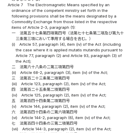
Article 7
The Electromagnetic Means specified by an
ordinance of the competent ministry set forth in the
following provisions shall be the means designated by a
Commodity Exchange from those listed in the respective
items of Article 2-3, paragraph (1):
一
法第五十七条第四項第四号（法第七十七条第二項及び第九十
三条第三項において準用する場合を含む。）
(i)
Article 57, paragraph (4), item (iv) of the Act (including
the case where it is applied mutatis mutandis pursuant to
Article 77, paragraph (2) and Article 93, paragraph (3) of
the Act);
二
法第六十八条の二第三項第四号
(ii)
Article 68-2, paragraph (3), item (iv) of the Act;
三
法第百二十三条第二項第四号
(iii)
Article 123, paragraph (2), item (iv) of the Act;
四
法第百二十五条第二項第四号
(iv)
Article 125, paragraph (2), item (iv) of the Act;
五
法第百四十四条第二項第四号
(v)
Article 144, paragraph (2), item (iv) of the Act;
六
法第百四十四条の二第六項第四号
(vi)
Article 144-2, paragraph (6), item (iv) of the Act;
七
法第百四十四条の三第二項第四号
(vii)
Article 144-3, paragraph (2), item (iv) of the Act;