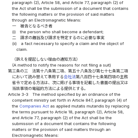
paragraph (2), Article 58, and Article 77, paragraph (2) of
the Act shall be the submission of a document that contains
the following matters or the provision of said matters
through an Electromagnetic Means:
一
被告となるべき者
(i)
the person who shall become a defendant;
二
請求の趣旨及び請求を特定するのに必要な事実
(ii)
a fact necessary to specify a claim and the object of
claim.
（訴えを提起しない理由の通知方法）
(A method to notify the reasons for not filing a suit)
第三条の三
法第十八条第二項、第五十八条及び第七十七条第二項
において読み替えて準用する
会社法
第八百四十七条第四項の主務
省令で定める方法は、次に掲げる事項を記載した書面の提出又は
当該事項の電磁的方法による提供とする。
Article 3-3
The method specified by an ordinance of the
competent ministry set forth in Article 847, paragraph (4) of
the
Companies Act
as applied mutatis mutandis by replacing
the terms pursuant to Article 18, paragraph (2), Article 58,
and Article 77, paragraph (2) of the Act shall be the
submission of a document that contains the following
matters or the provision of said matters through an
Electromagnetic Means: