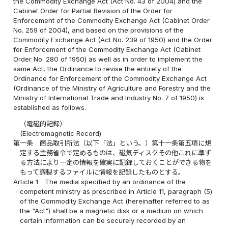
the Commodity Exchange Act (Act No. 43 of 2004) and the
Cabinet Order for Partial Revision of the Order for
Enforcement of the Commodity Exchange Act (Cabinet Order
No. 259 of 2004), and based on the provisions of the
Commodity Exchange Act (Act No. 239 of 1950) and the Order
for Enforcement of the Commodity Exchange Act (Cabinet
Order No. 280 of 1950) as well as in order to implement the
same Act, the Ordinance to revise the entirety of the
Ordinance for Enforcement of the Commodity Exchange Act
(Ordinance of the Ministry of Agriculture and Forestry and the
Ministry of International Trade and Industry No. 7 of 1950) is
established as follows.
（電磁的記録）
(Electromagnetic Record)
第一条
商品取引所法（以下「法」という。）第十一条第五項に規
定する主務省令で定めるものは、磁気ディスクその他これに準ず
る方法により一定の情報を確実に記録しておくことができる物を
もって調製するファイルに情報を記録したものとする。
Article 1
The media specified by an ordinance of the
competent ministry as prescribed in Article 11, paragraph (5)
of the Commodity Exchange Act (hereinafter referred to as
the "Act") shall be a magnetic disk or a medium on which
certain information can be securely recorded by an