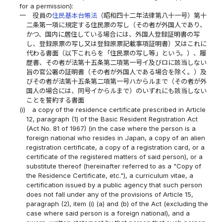
for a permission):
一
役員の
住民基本台帳法
（昭和四十二年法律第八十一号）第十
二条第一項に規定する住民票の写し（その者が外国人であり、
かつ、国内に居住している場合には、外国人登録証明書の写
し、登録原票の写し又は登録原票記載事項証明書）又はこれに
代わる書面（以下これらを「住民票の写し等」という。）、履
歴書、その者が法第十五条第二項第一号イ及びロに該当しない
旨の官公署の証明書（その者が外国人である場合を除く。）及
びその者が法第十五条第二項第一号ハからルまで（その者が外
国人の場合には、同号イからルまで）のいずれにも該当しない
ことを誓約する書面
(i)
a copy of the residence certificate prescribed in Article
12, paragraph (1) of the Basic Resident Registration Act
(Act No. 81 of 1967) (in the case where the person is a
foreign national who resides in Japan, a copy of an alien
registration certificate, a copy of a registration card, or a
certificate of the registered matters of said person), or a
substitute thereof (hereinafter referred to as a "Copy of
the Residence Certificate, etc."), a curriculum vitae, a
certification issued by a public agency that such person
does not fall under any of the provisions of Article 15,
paragraph (2), item (i) (a) and (b) of the Act (excluding the
case where said person is a foreign national), and a