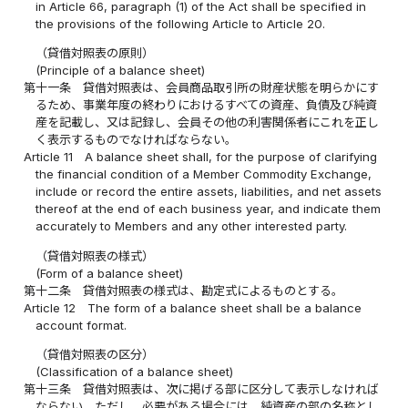
in Article 66, paragraph (1) of the Act shall be specified in
the provisions of the following Article to Article 20.
（貸借対照表の原則）
(Principle of a balance sheet)
第十一条
貸借対照表は、会員商品取引所の財産状態を明らかにす
るため、事業年度の終わりにおけるすべての資産、負債及び純資
産を記載し、又は記録し、会員その他の利害関係者にこれを正し
く表示するものでなければならない。
Article 11
A balance sheet shall, for the purpose of clarifying
the financial condition of a Member Commodity Exchange,
include or record the entire assets, liabilities, and net assets
thereof at the end of each business year, and indicate them
accurately to Members and any other interested party.
（貸借対照表の様式）
(Form of a balance sheet)
第十二条
貸借対照表の様式は、勘定式によるものとする。
Article 12
The form of a balance sheet shall be a balance
account format.
（貸借対照表の区分）
(Classification of a balance sheet)
第十三条
貸借対照表は、次に掲げる部に区分して表示しなければ
ならない。ただし、必要がある場合には、純資産の部の名称とし