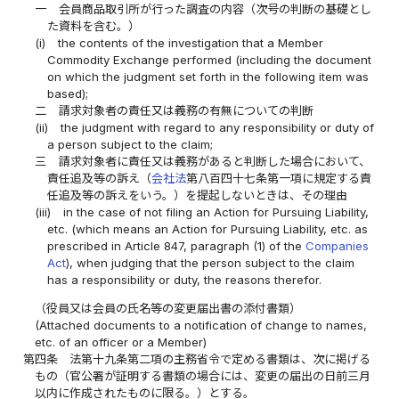
一
会員商品取引所が行った調査の内容（次号の判断の基礎とし
た資料を含む。）
(i)
the contents of the investigation that a Member
Commodity Exchange performed (including the document
on which the judgment set forth in the following item was
based);
二
請求対象者の責任又は義務の有無についての判断
(ii)
the judgment with regard to any responsibility or duty of
a person subject to the claim;
三
請求対象者に責任又は義務があると判断した場合において、
責任追及等の訴え（
会社法
第八百四十七条第一項に規定する責
任追及等の訴えをいう。）を提起しないときは、その理由
(iii)
in the case of not filing an Action for Pursuing Liability,
etc. (which means an Action for Pursuing Liability, etc. as
prescribed in Article 847, paragraph (1) of the
Companies
Act
), when judging that the person subject to the claim
has a responsibility or duty, the reasons therefor.
（役員又は会員の氏名等の変更届出書の添付書類）
(Attached documents to a notification of change to names,
etc. of an officer or a Member)
第四条
法第十九条第二項の主務省令で定める書類は、次に掲げる
もの（官公署が証明する書類の場合には、変更の届出の日前三月
以内に作成されたものに限る。）とする。