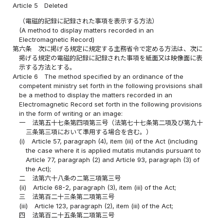
Article 5
Deleted
（電磁的記録に記録された事項を表示する方法）
(A method to display matters recorded in an
Electromagnetic Record)
第六条
次に掲げる規定に規定する主務省令で定める方法は、次に
掲げる規定の電磁的記録に記録された事項を紙面又は映像面に表
示する方法とする。
Article 6
The method specified by an ordinance of the
competent ministry set forth in the following provisions shall
be a method to display the matters recorded in an
Electromagnetic Record set forth in the following provisions
in the form of writing or an image:
一
法第五十七条第四項第三号（法第七十七条第二項及び第九十
三条第三項において準用する場合を含む。）
(i)
Article 57, paragraph (4), item (iii) of the Act (including
the case where it is applied mutatis mutandis pursuant to
Article 77, paragraph (2) and Article 93, paragraph (3) of
the Act);
二
法第六十八条の二第三項第三号
(ii)
Article 68-2, paragraph (3), item (iii) of the Act;
三
法第百二十三条第二項第三号
(iii)
Article 123, paragraph (2), item (iii) of the Act;
四
法第百二十五条第二項第三号