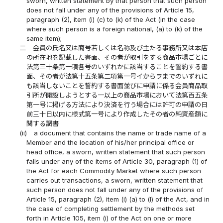
sworn, written statement by that person that such person
does not fall under any of the provisions of Article 15,
paragraph (2), item (i) (c) to (k) of the Act (in the case
where such person is a foreign national, (a) to (k) of the
same item);
二
会員の氏名又は商号若しくは名称及び主たる事務所又は本店
の所在地を記載した書面、その者が取引をする商品市場ごとに
法第三十条第一項各号のいずれかに該当することを誓約する書
面、その者が法第十五条第二項第一号イからヲまでのいずれに
も該当しないことを誓約する書面並びに申請に係る会員商品取
引所が開設しようとする一以上の商品市場において法第百五条
第一号に掲げる方法により決済を行う場合には許可の申請の日
前三十日以内に様式第一号により作成したその者の純資産額に
関する調書
(ii)
a document that contains the name or trade name of a
Member and the location of his/her principal office or
head office, a sworn, written statement that such person
falls under any of the items of Article 30, paragraph (1) of
the Act for each Commodity Market where such person
carries out transactions, a sworn, written statement that
such person does not fall under any of the provisions of
Article 15, paragraph (2), item (i) (a) to (l) of the Act, and in
the case of completing settlement by the methods set
forth in Article 105, item (i) of the Act on one or more