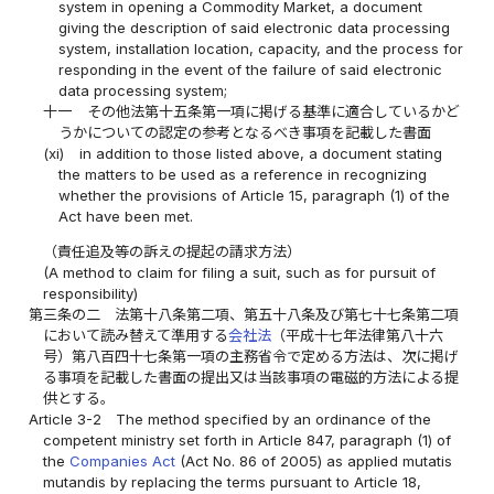
system in opening a Commodity Market, a document
giving the description of said electronic data processing
system, installation location, capacity, and the process for
responding in the event of the failure of said electronic
data processing system;
十一
その他法第十五条第一項に掲げる基準に適合しているかど
うかについての認定の参考となるべき事項を記載した書面
(xi)
in addition to those listed above, a document stating
the matters to be used as a reference in recognizing
whether the provisions of Article 15, paragraph (1) of the
Act have been met.
（責任追及等の訴えの提起の請求方法）
(A method to claim for filing a suit, such as for pursuit of
responsibility)
第三条の二
法第十八条第二項、第五十八条及び第七十七条第二項
において読み替えて準用する
会社法
（平成十七年法律第八十六
号）第八百四十七条第一項の主務省令で定める方法は、次に掲げ
る事項を記載した書面の提出又は当該事項の電磁的方法による提
供とする。
Article 3-2
The method specified by an ordinance of the
competent ministry set forth in Article 847, paragraph (1) of
the
Companies Act
(Act No. 86 of 2005) as applied mutatis
mutandis by replacing the terms pursuant to Article 18,