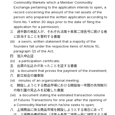
Commodity Markets which a Member Commodity
Exchange pertaining to the application intends to open, a
record concerning the amount of the net assets of the
person who prepared the written application according to
Form No. 1 within 30 days prior to the date of filing the
application for a permission;
三
過半数の発起人が、それぞれ法第十条第二項各号に掲げる者
に該当することを誓約する書面
(iii)
a sworn, written statement that a majority of the
founders fall under the respective items of Article 10,
paragraph (2) of the Act;
四
加入申込証
(iv)
a participation certificate;
五
出資の払込みがあったことを証する書面
(v)
a document that proves the payment of the investment;
六
創立総会の議事録
(vi)
minutes of an organizational meeting;
七
開設しようとする商品市場における開設後一年間の先物取引
の取引量の見込みを記載した書面
(vii)
a document stating the estimated transaction volume
of Futures Transactions for one year after the opening of
a Commodity Market which he/she seeks to open;
八
上場商品に係る商品市場を開設しようとする場合にあって
は、上場商品構成物品（法第十条第二項第一号に規定する上場