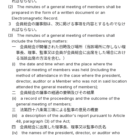
ればならない。
(2)
The minutes of a general meeting of members shall be
prepared in the form of a written document or an
Electromagnetic Record.
３
会員総会の議事録は、次に掲げる事項を内容とするものでなけ
ればならない。
(3)
The minutes of a general meeting of members shall
include the following matters:
一
会員総会が開催された日時及び場所（当該場所に存しない理
事長、理事、監事又は会員が会員総会に出席をした場合におけ
る当該出席の方法を含む。）
(i)
the date and time when and the place where the
general meeting of members was held (including the
method of attendance in the case where the president,
director, auditor or a Member who was not in said location
attended the general meeting of members);
二
会員総会の議事の経過の要領及びその結果
(ii)
a record of the proceedings and the outcome of the
general meeting of members;
三
法第四十八条第三項による監事の意見の概要
(iii)
a description of the auditor's report pursuant to Article
48, paragraph (3) of the Act;
四
会員総会に出席した理事長、理事又は監事の氏名
(iv)
the names of the president, director, or auditor who