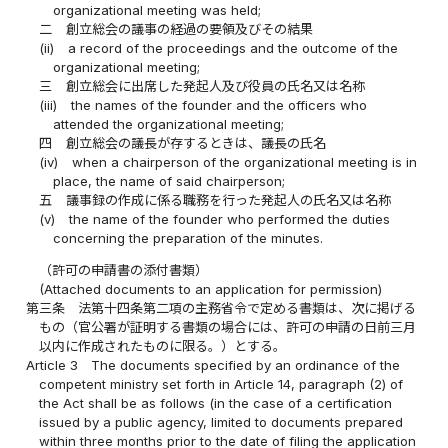
organizational meeting was held;
二
創立総会の議事の経過の要領及びその結果
(ii)
a record of the proceedings and the outcome of the
organizational meeting;
三
創立総会に出席した発起人及び役員の氏名又は名称
(iii)
the names of the founder and the officers who
attended the organizational meeting;
四
創立総会の議長が存するときは、議長の氏名
(iv)
when a chairperson of the organizational meeting is in
place, the name of said chairperson;
五
議事録の作成に係る職務を行った発起人の氏名又は名称
(v)
the name of the founder who performed the duties
concerning the preparation of the minutes.
（許可の申請書の添付書類）
(Attached documents to an application for permission)
第三条
法第十四条第二項の主務省令で定める書類は、次に掲げる
もの（官公署が証明する書類の場合には、許可の申請の日前三月
以内に作成されたものに限る。）とする。
Article 3
The documents specified by an ordinance of the
competent ministry set forth in Article 14, paragraph (2) of
the Act shall be as follows (in the case of a certification
issued by a public agency, limited to documents prepared
within three months prior to the date of filing the application