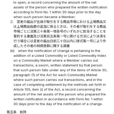
to open, a record concerning the amount of the net
assets of the person who prepared the written notification
according to Form No. 1 within 30 days prior to the day
when such person became a Member;
三
変更の届出が会員が取引をする商品市場における上場商品又
は上場商品指数の追加に係るときは、その者が取引をする商品
市場ごとに法第三十条第一項各号のいずれかに該当することを
誓約する書面及び法第百五条第一号に掲げる方法により決済を
行う場合には変更の届出日前三十日以内に様式第一号により作
成したその者の純資産額に関する調書
(iii)
when the notification of change is pertaining to the
addition of a Listed Commodity or Listed Commodity Index
on a Commodity Market where a Member carries out
transactions, a sworn, written statement by that person
that such person falls under any of the items of Article 30,
paragraph (1) of the Act for each Commodity Market
where such person carries out transactions, and in the
case of completing settlement by the methods set forth in
Article 105, item (i) of the Act, a record concerning the
amount of the net assets of the person who prepared the
written notification in accordance with Form No. 1 within
30 days prior to the day of the notification of a change.
第五条
削除