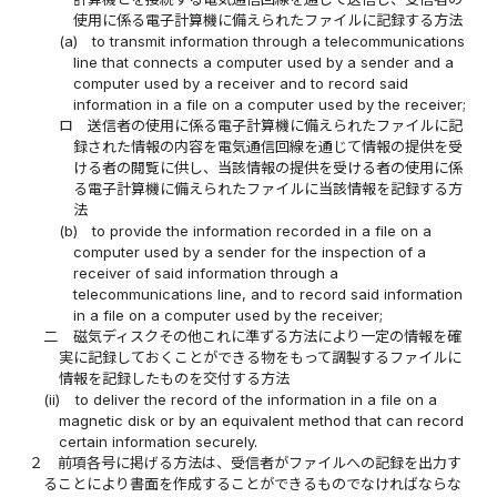
使用に係る電子計算機に備えられたファイルに記録する方法
(a)
to transmit information through a telecommunications
line that connects a computer used by a sender and a
computer used by a receiver and to record said
information in a file on a computer used by the receiver;
ロ
送信者の使用に係る電子計算機に備えられたファイルに記
録された情報の内容を電気通信回線を通じて情報の提供を受
ける者の閲覧に供し、当該情報の提供を受ける者の使用に係
る電子計算機に備えられたファイルに当該情報を記録する方
法
(b)
to provide the information recorded in a file on a
computer used by a sender for the inspection of a
receiver of said information through a
telecommunications line, and to record said information
in a file on a computer used by the receiver;
二
磁気ディスクその他これに準ずる方法により一定の情報を確
実に記録しておくことができる物をもって調製するファイルに
情報を記録したものを交付する方法
(ii)
to deliver the record of the information in a file on a
magnetic disk or by an equivalent method that can record
certain information securely.
２
前項各号に掲げる方法は、受信者がファイルへの記録を出力す
ることにより書面を作成することができるものでなければならな