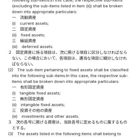
(excluding the sub-items listed in item (ii)) shall be broken
down into appropriate particulars:
一
流動資産
(i)
current assets;
二
固定資産
(ii)
fixed assets;
三
繰延資産
(iii)
deferred assets.
２
固定資産に係る項目は、次に掲げる項目に区分しなければなら
ない。この場合において、各項目は、適当な項目に細分しなけれ
ばならない。
(2)
The sub-item pertaining to fixed assets shall be classified
into the following sub-items.In this case, the respective sub-
items shall be broken down into appropriate particulars:
一
有形固定資産
(i)
tangible fixed assets;
二
無形固定資産
(ii)
intangible fixed assets;
三
投資その他の資産
(iii)
investments and other assets.
３
次の各号に掲げる資産は、当該各号に定めるものに属するもの
とする。
(3)
The assets listed in the following items shall belong to