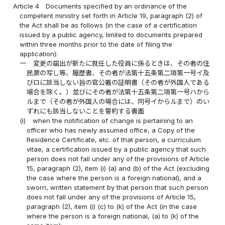
Article 4
Documents specified by an ordinance of the
competent ministry set forth in Article 19, paragraph (2) of
the Act shall be as follows (in the case of a certification
issued by a public agency, limited to documents prepared
within three months prior to the date of filing the
application):
一
変更の届出が新たに就任した役員に係るときは、その者の住
民票の写し等、履歴書、その者が法第十五条第二項第一号イ及
びロに該当しない旨の官公署の証明書（その者が外国人である
場合を除く。）並びにその者が法第十五条第二項第一号ハから
ルまで（その者が外国人の場合には、同号イからルまで）のい
ずれにも該当しないことを誓約する書面
(i)
when the notification of change is pertaining to an
officer who has newly assumed office, a Copy of the
Residence Certificate, etc. of that person, a curriculum
vitae, a certification issued by a public agency that such
person does not fall under any of the provisions of Article
15, paragraph (2), item (i) (a) and (b) of the Act (excluding
the case where the person is a foreign national), and a
sworn, written statement by that person that such person
does not fall under any of the provisions of Article 15,
paragraph (2), item (i) (c) to (k) of the Act (in the case
where the person is a foreign national, (a) to (k) of the