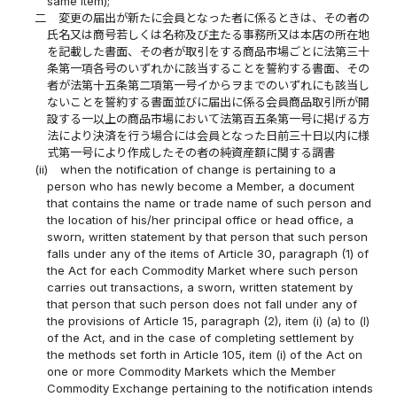
same item);
二
変更の届出が新たに会員となった者に係るときは、その者の
氏名又は商号若しくは名称及び主たる事務所又は本店の所在地
を記載した書面、その者が取引をする商品市場ごとに法第三十
条第一項各号のいずれかに該当することを誓約する書面、その
者が法第十五条第二項第一号イからヲまでのいずれにも該当し
ないことを誓約する書面並びに届出に係る会員商品取引所が開
設する一以上の商品市場において法第百五条第一号に掲げる方
法により決済を行う場合には会員となった日前三十日以内に様
式第一号により作成したその者の純資産額に関する調書
(ii)
when the notification of change is pertaining to a
person who has newly become a Member, a document
that contains the name or trade name of such person and
the location of his/her principal office or head office, a
sworn, written statement by that person that such person
falls under any of the items of Article 30, paragraph (1) of
the Act for each Commodity Market where such person
carries out transactions, a sworn, written statement by
that person that such person does not fall under any of
the provisions of Article 15, paragraph (2), item (i) (a) to (l)
of the Act, and in the case of completing settlement by
the methods set forth in Article 105, item (i) of the Act on
one or more Commodity Markets which the Member
Commodity Exchange pertaining to the notification intends