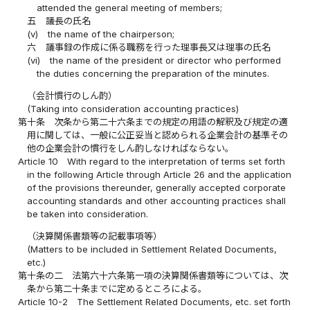
attended the general meeting of members;
五
議長の氏名
(v)
the name of the chairperson;
六
議事録の作成に係る職務を行った理事長又は理事の氏名
(vi)
the name of the president or director who performed
the duties concerning the preparation of the minutes.
（会計慣行のしん酌）
(Taking into consideration accounting practices)
第十条
次条から第二十六条までの規定の用語の解釈及び規定の適
用に関しては、一般に公正妥当と認められる企業会計の基準その
他の企業会計の慣行をしん酌しなければならない。
Article 10
With regard to the interpretation of terms set forth
in the following Article through Article 26 and the application
of the provisions thereunder, generally accepted corporate
accounting standards and other accounting practices shall
be taken into consideration.
（決算関係書類等の記載事項等）
(Matters to be included in Settlement Related Documents,
etc.)
第十条の二
法第六十六条第一項の決算関係書類等については、次
条から第二十条までに定めるところによる。
Article 10-2
The Settlement Related Documents, etc. set forth