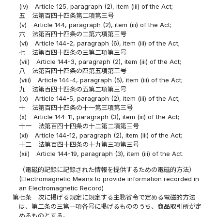
(iv)
Article 125, paragraph (2), item (iii) of the Act;
五
法第百四十四条第二項第三号
(v)
Article 144, paragraph (2), item (iii) of the Act;
六
法第百四十四条の二第六項第三号
(vi)
Article 144-2, paragraph (6), item (iii) of the Act;
七
法第百四十四条の三第二項第三号
(vii)
Article 144-3, paragraph (2), item (iii) of the Act;
八
法第百四十四条の四第五項第三号
(viii)
Article 144-4, paragraph (5), item (iii) of the Act;
九
法第百四十四条の五第二項第三号
(ix)
Article 144-5, paragraph (2), item (iii) of the Act;
十
法第百四十四条の十一第三項第三号
(x)
Article 144-11, paragraph (3), item (iii) of the Act;
十一
法第百四十四条の十二第二項第三号
(xi)
Article 144-12, paragraph (2), item (iii) of the Act;
十二
法第百四十四条の十九第三項第三号
(xii)
Article 144-19, paragraph (3), item (iii) of the Act.
（電磁的記録に記録された情報を提供するための電磁的方法）
(Electromagnetic Means to provide information recorded in
an Electromagnetic Record)
第七条
次に掲げる規定に規定する主務省令で定める電磁的方法
は、第二条の三第一項各号に掲げるもののうち、商品取引所が定
めるものとする。