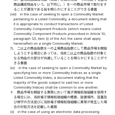
商品構成物品をいう。以下同じ。）を一の商品市場で取引をす
ることが適当である旨を明らかにすることができる書面
(viii)
in the case of seeking to open a Commodity Market
pertaining to a Listed Commodity, a document stating that
it is appropriate to conduct transactions of Listed
Commodity Component Products (which means Listed
Commodity Component Products prescribed in Article 10,
paragraph (2), item (i) of the Act; the same shall apply
hereinafter) on a single Commodity Market;
九
二以上の商品指数を一の上場商品指数として商品市場を開設
しようとする場合にあっては、当該二以上の商品指数の対象と
なる物品の大部分が共通していることを明らかにすることがで
きる書面
(ix)
in the case of seeking to open a Commodity Market by
specifying two or more Commodity Indices as a single
Listed Commodity Index, a document stating that the
majority of the goods subject to said two or more
Commodity Indices shall be common to one another;
十
商品市場を開設する業務において電子情報処理組織を使用す
る場合には、当該電子情報処理組織の概要、設置場所、容量及
び保守の方法並びに当該電子情報処理組織に異常が発生した場
合の対処方法を記載した書類
(x)
in the case of using an electronic data processing