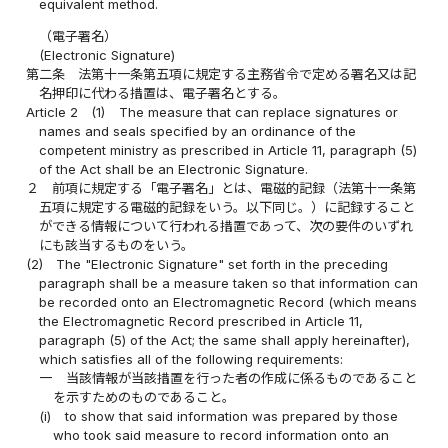
equivalent method.
（電子署名）
(Electronic Signature)
第二条
法第十一条第五項に規定する主務省令で定める署名又は記
名押印に代わる措置は、電子署名とする。
Article 2
(1)
The measure that can replace signatures or
names and seals specified by an ordinance of the
competent ministry as prescribed in Article 11, paragraph (5)
of the Act shall be an Electronic Signature.
２
前項に規定する「電子署名」とは、電磁的記録（法第十一条第
五項に規定する電磁的記録をいう。以下同じ。）に記録すること
ができる情報について行われる措置であって、次の要件のいずれ
にも該当するものをいう。
(2)
The "Electronic Signature" set forth in the preceding
paragraph shall be a measure taken so that information can
be recorded onto an Electromagnetic Record (which means
the Electromagnetic Record prescribed in Article 11,
paragraph (5) of the Act; the same shall apply hereinafter),
which satisfies all of the following requirements:
一
当該情報が当該措置を行った者の作成に係るものであること
を示すためのものであること。
(i)
to show that said information was prepared by those
who took said measure to record information onto an