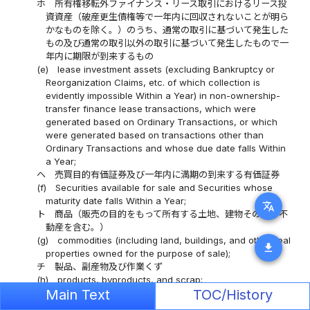
ホ
所有権移転外ファイナンス・リース取引におけるリース投
資資産（破産更生債権等で一年内に回収されないことが明ら
かなものを除く。）のうち、通常の取引に基づいて発生した
もの及び通常の取引以外の取引に基づいて発生したもので一
年内に期限が到来するもの
(e)
lease investment assets (excluding Bankruptcy or
Reorganization Claims, etc. of which collection is
evidently impossible Within a Year) in non-ownership-
transfer finance lease transactions, which were
generated based on Ordinary Transactions, or which
were generated based on transactions other than
Ordinary Transactions and whose due date falls Within
a Year;
ヘ
売買目的有価証券及び一年内に満期の到来する有価証券
(f)
Securities available for sale and Securities whose
maturity date falls Within a Year;
translate
ト
商品（販売の目的をもって所有する土地、建物その他の不
動産を含む。）
(g)
commodities (including land, buildings, and other real
download
properties owned for the purpose of sale);
チ
製品、副産物及び作業くず
(h)
products, byproducts, and scrap;
Main Text
TOC/History
リ
半製品（自製部分品を含む。）
(i)
semifinished products (including self-made parts);