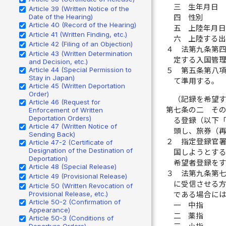
三
生年月日
Article 39 (Written Notice of the
Date of the Hearing)
四
性別
Article 40 (Record of the Hearing)
五
上陸年月
Article 41 (Written Finding, etc.)
六
上陸する
Article 42 (Filing of an Objection)
４
法第九条第
Article 43 (Written Determination
定する入国管
and Decision, etc.)
Article 44 (Special Permission to
５
第五条第八
Stay in Japan)
て準用する。
Article 45 (Written Deportation
Order)
（記録を希望
Article 46 (Request for
第七条の二
そ
Enforcement of Written
Deportation Orders)
る登録（以下
Article 47 (Written Notice of
頭し、旅券（
Sending Back)
２
指定登録官
Article 47-2 (Certificate of
Designation of the Destination of
国しようとす
Deportation)
希望者登録を
Article 48 (Special Release)
３
法第九条第
Article 49 (Provisional Release)
に受信させる
Article 50 (Written Revocation of
Provisional Release, etc.)
である場合に
Article 50-2 (Confirmation of
一
中指
Appearance)
二
薬指
Article 50-3 (Conditions of
Departure Orders)