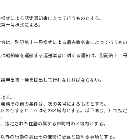
号様式による認定通知書によつて行うものとする。
記第十号様式による。
命令は、別記第十一号様式による退去命令書によつて行うもの
又は船舶等を運航する運送業者に対する通知は、別記第十二号
異議申出書一通を提出して行わなければならない。
による。
の義務その他の条件は、次の各号によるものとする。
別区の存するところはその区域内とする。以下同じ。）で指定
い。
き、指定された住居の属する市町村の区域内とする。
動以外の行動の禁止その他特に必要と認める事項とする。