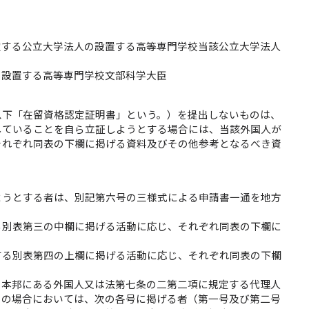
定する公立大学法人の設置する高等専門学校当該公立大学法人
の設置する高等専門学校文部科学大臣
以下「在留資格認定証明書」という。）を提出しないものは、
していることを自ら立証しようとする場合には、当該外国人が
それぞれ同表の下欄に掲げる資料及びその他参考となるべき資
ようとする者は、別記第六号の三様式による申請書一通を地方
る別表第三の中欄に掲げる活動に応じ、それぞれ同表の下欄に
する別表第四の上欄に掲げる活動に応じ、それぞれ同表の下欄
、本邦にある外国人又は法第七条の二第二項に規定する代理人
この場合においては、次の各号に掲げる者（第一号及び第二号