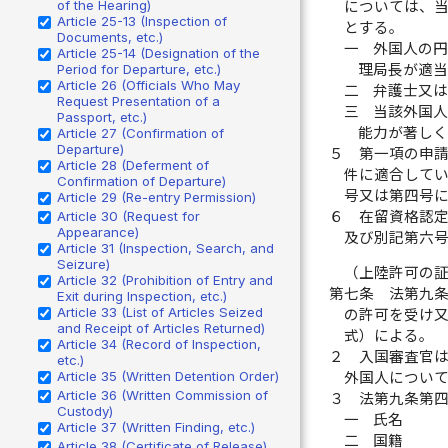
of the Hearing)
については、
Article 25-13 (Inspection of
とする。
Documents, etc.)
一
外国人の
Article 25-14 (Designation of the
理局長が適
Period for Departure, etc.)
Article 26 (Officials Who May
二
弁護士又
Request Presentation of a
三
当該外国
Passport, etc.)
能力が著し
Article 27 (Confirmation of
Departure)
５
第一項の申
Article 28 (Deferment of
件に適合して
Confirmation of Departure)
号又は第四号
Article 29 (Re-entry Permission)
６
在留資格認
Article 30 (Request for
Appearance)
及び別記第六
Article 31 (Inspection, Search, and
Seizure)
（上陸許可の
Article 32 (Prohibition of Entry and
第七条
法第九
Exit during Inspection, etc.)
Article 33 (List of Articles Seized
の許可を受け
and Receipt of Articles Returned)
式）による。
Article 34 (Record of Inspection,
２
入国審査官
etc.)
Article 35 (Written Detention Order)
外国人につい
Article 36 (Written Commission of
３
法第九条第
Custody)
一
氏名
Article 37 (Written Finding, etc.)
二
国籍
Article 38 (Certificate of Release)