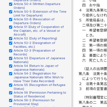
三
小指
Article 50-4 (Written Departure
四
おや指
Orders)
４
法第九条第
Article 50-5 (Extension of the Time
り提供しなけ
Limit for Departure)
Article 50-6 (Revocation of
５
所管局長は
Departure Orders)
二項及び第二
Article 51 (Duty of Cooperation of
一
希望者登
the Captain, etc. of a Vessel or
Aircraft)
とき。
Article 52 (Duty of Reporting)
二
希望者登
Article 52-2 (Designation of
三
第一項の
Facilities, etc.)
四
第一項の
Article 52-3 (Preparation of
Records)
五
書面により
Article 53 (Departure of Japanese
六
死亡した
Nationals)
Article 54 (Return to Japan of
（証人の出頭
Japanese Nationals)
Article 54-2 (Registration for
第八条
法第十
Japanese Nationals Who Wish to
によつて行う
Have Their Data Recorded)
２
法第十条第
Article 55 (Recognition of Refugee
Status)
３
前項の宣誓
Article 56 (Permission Pertaining to
Status of Residence)
（特別審理官
Article 56-2 (Permission for
第八条の二
第
Provisional Stay)