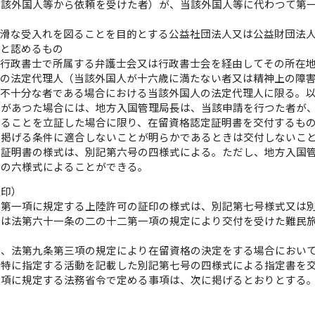
当該外国人等から依頼を受けた者）が、当該外国人等に代わつて第
円滑な受入れを図ることを目的とする公益社団法人又は公益財団法
当と認めるもの
は行政書士で所属する弁護士会又は行政書士会を経由してその所在
人の法定代理人（当該外国人が十六歳に満たない者又は精神上の障
く不十分な者である場合における当該外国人の法定代理人に限る。
請があつた場合には、地方入国管理局長は、当該申請を行つた者が
いることを立証した場合に限り、在留資格認定証明書を交付するも
に掲げる条件に適合しないことが明らかであるときは交付しないこ
定証明書の様式は、別記第六号の四様式による。ただし、地方入国
号の六様式によることができる。
証印）
条第一項に規定する上陸許可の証印の様式は、別記第七号様式又は
又は法第六十一条の二の十二第一項の規定により交付を受けた難民
は、法第九条第三項の規定により在留資格の決定をする場合におい
て特に指定する活動を記載した別記第七号の四様式による指定書を
四項に規定する法務省令で定める事項は、次に掲げるとおりとする