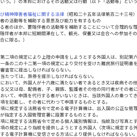
という。）の本邦におけるその活動又は行動（以下「活動等」とい
及び精神障害者福祉に関する法律
（昭和二十五年法律第百二十三号
伴者の活動等を補助する意思及び能力を有するもの
げる者のほか、要随伴者の活動等を補助することについて合理的な
要随伴者が本邦に短期間滞在して、観光、保養又は会合への参加そ
場合に限る。）
）
条第二項の規定により上陸の申請をしようとする外国人は、別記第
十一条の二の十二第一項の規定により交付を受けた難民旅行証明書
国審査官に提出しなければならない。
に当たつては、旅券を提示しなければならない。
合において、外国人が十六歳に満たない者であるとき又は疾病その
する父又は母、配偶者、子、親族、監護者その他の同行者がその者
において、申請を代行する者がいないときは、当該外国人の乗つて
事項を記載し、その者に代わつて申請するものとする。
三項に規定する法務省令で定める電子計算機は、出入国の公正な管
臣が指定する入国管理官署に設置するものとする。
三項に規定する法務省令で定める個人識別情報は、指紋及び写真と
三項の規定により指紋を提供しようとする外国人（次項に規定する
定する電子計算機に受信させる方法により提供しなければならない