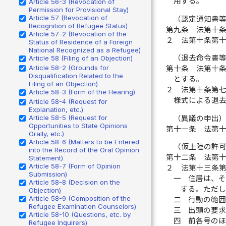
用する。
Article 56-3 (Revocation of
Permission for Provisional Stay)
Article 57 (Revocation of
（認定通知書
Recognition of Refugee Status)
第九条
法第十
Article 57-2 (Revocation of the
２
法第十条第
Status of Residence of a Foreign
National Recognized as a Refugee)
（退去命令書
Article 58 (Filing of an Objection)
Article 58-2 (Grounds for
第十条
法第十
Disqualification Related to the
とする。
Filing of an Objection)
２
法第十条第
Article 58-3 (Form of the Hearing)
様式による退
Article 58-4 (Request for
Explanation, etc.)
Article 58-5 (Request for
（異議の申出
Opportunities to State Opinions
第十一条
法第
Orally, etc.)
Article 58-6 (Matters to be Entered
（仮上陸の許
into the Record of the Oral Opinion
第十二条
法第
Statement)
Article 58-7 (Form of Opinion
２
法第十三条
Submission)
一
住居は、
Article 58-8 (Decision on the
する。ただ
Objection)
Article 58-9 (Composition of the
二
行動の範
Refugee Examination Counselors)
三
出頭の要
Article 58-10 (Questions, etc. by
四
前各号の
Refugee Inquirers)