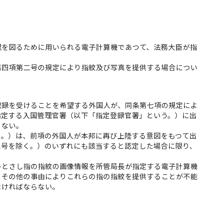
理を図るために用いられる電子計算機であつて、法務大臣が指
第四項第二号の規定により指紋及び写真を提供する場合につい
記録を受けることを希望する外国人が、同条第七項の規定によ
指定する入国管理官署（以下「指定登録官署」という。）に出
らない。
う。）は、前項の外国人が本邦に再び上陸する意図をもつて出
三号を除く。）のいずれにも該当すると認定した場合に限り、
ひとさし指の指紋の画像情報を所管局長が指定する電子計算機
とその他の事由によりこれらの指の指紋を提供することが不能
なければならない。