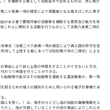
う。）を補助する者として法務省令で定めるものは、次に掲げ
）第二十条第一項の規定により保護者となる者又はこれに準ず
理由がある者で要随伴者の活動等を補助する意思及び能力を有
の他これらに類似する活動を行うものとして法第六条第二項の
六号様式（法第二十六条第一項の規定により再入国の許可を受
を所持して上陸する者にあつては別記第六号の二様式）による
他の事由により自ら上陸の申請をすることができないときは、
に代わつて申請を行うことができる。
きた船舶等の長又はその船舶等を運航する運送業者が、第一項
理を図るための個人の識別のために用いられる電子計算機であ
する。
外国人を除く。）は、両手のひとさし指の指紋の画像情報を入
。ただし、指が欠損していることその他の事由によりこれらの