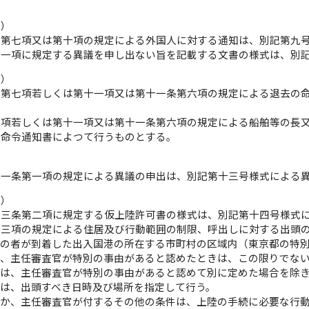
等）
条第七項又は第十項の規定による外国人に対する通知は、別記第九
十一項に規定する異議を申し出ない旨を記載する文書の様式は、別
等）
条第七項若しくは第十一項又は第十一条第六項の規定による退去の
七項若しくは第十一項又は第十一条第六項の規定による船舶等の長
去命令通知書によつて行うものとする。
）
十一条第一項の規定による異議の申出は、別記第十三号様式による
可）
十三条第二項に規定する仮上陸許可書の様式は、別記第十四号様式
第三項の規定による住居及び行動範囲の制限、呼出しに対する出頭
その者が到着した出入国港の所在する市町村の区域内（東京都の特
し、主任審査官が特別の事由があると認めたときは、この限りでな
囲は、主任審査官が特別の事由があると認めて別に定めた場合を除
求は、出頭すべき日時及び場所を指定して行う。
ほか、主任審査官が付するその他の条件は、上陸の手続に必要な行