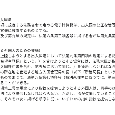
日
出入国港
四項に規定する法務省令で定める電子計算機は、出入国の公正な管
理官署に設置するものとする。
項及び第九項の規定は、法第六条第三項各号に掲げる者が法第九条
する外国人のための登録）
の上陸しようとする出入国港において法第九条第四項の規定による
「希望者登録」という。）を受けようとする場合には、法務大臣が
再入国許可書を含む。第五項において同じ。）を提示しなければな
署の所在地を管轄する地方入国管理局の長（以下「所管局長」とい
るものであつて、法第九条第七項各号（特別永住者にあつては、第
することができる。
七項第二号の規定により指紋を提供しようとする外国人は、両手の
方法により提供しなければならない。ただし、指が欠損しているこ
は、それぞれ次に掲げる順序に従い、いずれかの指の指紋を提供し