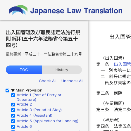
出入国管理及び難民認定法施行規
出入国
則（昭和五十六年法務省令第五十
四号）
最終更新：
平成二十一年法務省令第二十九号
（出入国港）
第一条
出入国
TOC
History
一
別表第一
二
前号に規
Check All
Uncheck All
員及び乗客
Main Provision
▶
第二条
削除
Article 1 (Port of Entry or
Departure)
（在留期間）
Article 2
第三条
法第二
Article 3 (Period of Stay)
Article 4 (Assistant)
（補助者）
Article 5 (Application for Landing)
第四条
法第五
Article 6