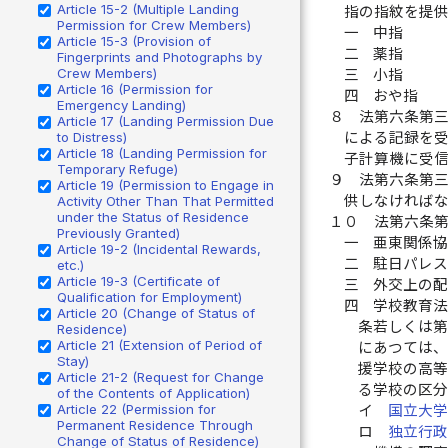
Article 15-2 (Multiple Landing
指の指紋を提
Permission for Crew Members)
一
中指
Article 15-3 (Provision of
二
薬指
Fingerprints and Photographs by
Crew Members)
三
小指
Article 16 (Permission for
四
おや指
Emergency Landing)
８
法第六条第
Article 17 (Landing Permission Due
to Distress)
による記録を
Article 18 (Landing Permission for
子計算機に受
Temporary Refuge)
９
法第六条第
Article 19 (Permission to Engage in
供しなければ
Activity Other Than That Permitted
under the Status of Residence
１０
法第六条
Previously Granted)
一
亜東関係
Article 19-2 (Incidental Rewards,
二
駐日パレ
etc.)
Article 19-3 (Certificate of
三
外交上の
Qualification for Employment)
四
学校教育
Article 20 (Change of Status of
条若しくは
Residence)
Article 21 (Extension of Period of
にあつては
Stay)
援学校の高
Article 21-2 (Request for Change
る学校の区
of the Contents of Application)
Article 22 (Permission for
イ
国立大
Permanent Residence Through
ロ
独立行
Change of Status of Residence)