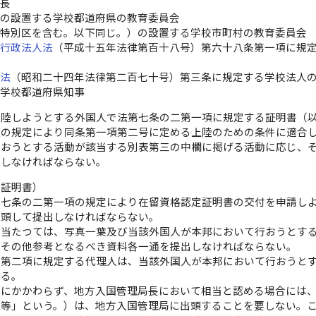
事長
県の設置する学校都道府県の教育委員会
（特別区を含む。以下同じ。）の設置する学校市町村の教育委員会
立行政法人法
（平成十五年法律第百十八号）第六十八条第一項に規
校法
（昭和二十四年法律第二百七十号）第三条に規定する学校法人
の学校都道府県知事
上陸しようとする外国人で法第七条の二第一項に規定する証明書（
項の規定により同条第一項第二号に定める上陸のための条件に適合
行おうとする活動が該当する別表第三の中欄に掲げる活動に応じ、
出しなければならない。
定証明書）
第七条の二第一項の規定により在留資格認定証明書の交付を申請し
出頭して提出しなければならない。
に当たつては、写真一葉及び当該外国人が本邦において行おうとす
びその他参考となるべき資料各一通を提出しなければならない。
二第二項に規定する代理人は、当該外国人が本邦において行おうと
する。
定にかかわらず、地方入国管理局長において相当と認める場合には
人等」という。）は、地方入国管理局に出頭することを要しない。