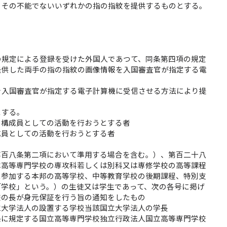
、その不能でないいずれかの指の指紋を提供するものとする。
の規定による登録を受けた外国人であつて、同条第四項の規定
提供した両手の指の指紋の画像情報を入国審査官が指定する電
を入国審査官が指定する電子計算機に受信させる方法により提
とする。
の構成員としての活動を行おうとする者
成員としての活動を行おうとする者
第百八条第二項において準用する場合を含む。）、第百二十八
は高等専門学校の専攻科若しくは別科又は専修学校の高等課程
に参加する本邦の高等学校、中等教育学校の後期課程、特別支
「学校」という。）の生徒又は学生であって、次の各号に掲げ
校の長が身元保証を行う旨の通知をしたもの
立大学法人の設置する学校当該国立大学法人の学長
条に規定する国立高等専門学校独立行政法人国立高等専門学校