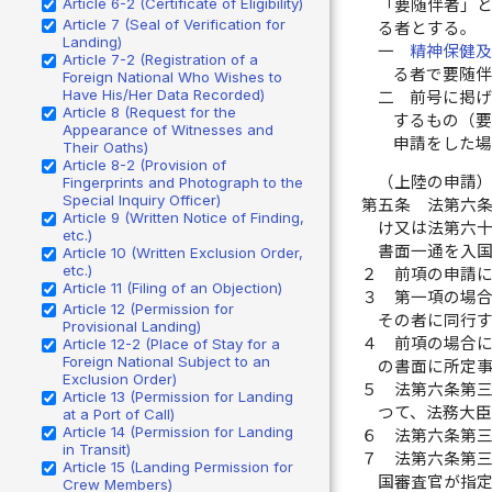
Article 6-2 (Certificate of Eligibility)
「要随伴者」
Article 7 (Seal of Verification for
る者とする。
Landing)
一
精神保健
Article 7-2 (Registration of a
る者で要随
Foreign National Who Wishes to
Have His/Her Data Recorded)
二
前号に掲
Article 8 (Request for the
するもの（
Appearance of Witnesses and
申請をした
Their Oaths)
Article 8-2 (Provision of
（上陸の申請
Fingerprints and Photograph to the
Special Inquiry Officer)
第五条
法第六
Article 9 (Written Notice of Finding,
け又は法第六
etc.)
書面一通を入
Article 10 (Written Exclusion Order,
etc.)
２
前項の申請
Article 11 (Filing of an Objection)
３
第一項の場
Article 12 (Permission for
その者に同行
Provisional Landing)
４
前項の場合
Article 12-2 (Place of Stay for a
Foreign National Subject to an
の書面に所定
Exclusion Order)
５
法第六条第
Article 13 (Permission for Landing
つて、法務大
at a Port of Call)
Article 14 (Permission for Landing
６
法第六条第
in Transit)
７
法第六条第
Article 15 (Landing Permission for
国審査官が指
Crew Members)