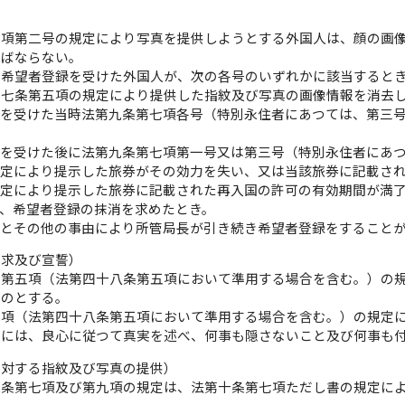
七項第二号の規定により写真を提供しようとする外国人は、顔の画
ればならない。
、希望者登録を受けた外国人が、次の各号のいずれかに該当すると
十七条第五項の規定により提供した指紋及び写真の画像情報を消去
録を受けた当時法第九条第七項各号（特別永住者にあつては、第三
録を受けた後に法第九条第七項第一号又は第三号（特別永住者にあ
規定により提示した旅券がその効力を失い、又は当該旅券に記載さ
規定により提示した旅券に記載された再入国の許可の有効期間が満
、希望者登録の抹消を求めたとき。
ことその他の事由により所管局長が引き続き希望者登録をすること
要求及び宣誓）
条第五項（法第四十八条第五項において準用する場合を含む。）の
ものとする。
五項（法第四十八条第五項において準用する場合を含む。）の規定
書には、良心に従つて真実を述べ、何事も隠さないこと及び何事も
に対する指紋及び写真の提供）
五条第七項及び第九項の規定は、法第十条第七項ただし書の規定に