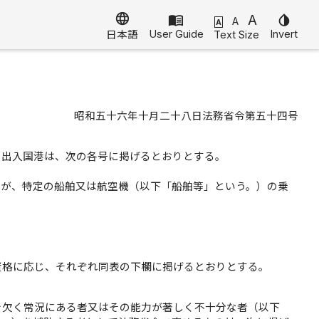
language
menu_book
A
invert_colors
A
A
User Guide
Invert
Text Size
日本語
昭和五十六年十月二十八日法務省令第五十四号
る出入国港は、次の各号に掲げるとおりとする。
長が、特定の船舶又は航空機（以下「船舶等」という。）の乗
資格に応じ、それぞれ同表の下欄に掲げるとおりとする。
を欠く常況にある者又はその能力が著しく不十分な者（以下