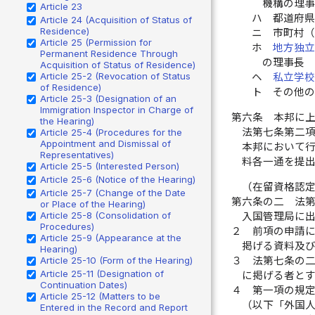
機構の理
Article 23
ハ
都道府
Article 24 (Acquisition of Status of
Residence)
ニ
市町村
Article 25 (Permission for
ホ
地方独
Permanent Residence Through
の理事長
Acquisition of Status of Residence)
Article 25-2 (Revocation of Status
ヘ
私立学
of Residence)
ト
その他
Article 25-3 (Designation of an
Immigration Inspector in Charge of
第六条
本邦に
the Hearing)
法第七条第二
Article 25-4 (Procedures for the
Appointment and Dismissal of
本邦において
Representatives)
料各一通を提
Article 25-5 (Interested Person)
Article 25-6 (Notice of the Hearing)
（在留資格認
Article 25-7 (Change of the Date
第六条の二
法
or Place of the Hearing)
Article 25-8 (Consolidation of
入国管理局に
Procedures)
２
前項の申請
Article 25-9 (Appearance at the
掲げる資料及
Hearing)
３
法第七条の
Article 25-10 (Form of the Hearing)
Article 25-11 (Designation of
に掲げる者と
Continuation Dates)
４
第一項の規
Article 25-12 (Matters to be
（以下「外国
Entered in the Record and Report