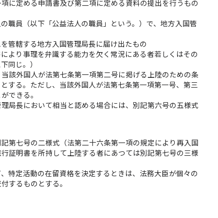
一項に定める申請書及び第二項に定める資料の提出を行うもの
人の職員（以下「公益法人の職員」という。）で、地方入国管
地を管轄する地方入国管理局長に届け出たもの
害により事理を弁識する能力を欠く常況にある者若しくはその
以下同じ。）
、当該外国人が法第七条第一項第二号に掲げる上陸のための条
のとする。ただし、当該外国人が法第七条第一項第一号、第三
とができる。
管理局長において相当と認める場合には、別記第六号の五様式
別記第七号の二様式（法第二十六条第一項の規定により再入国
旅行証明書を所持して上陸する者にあつては別記第七号の三様
て、特定活動の在留資格を決定するときは、法務大臣が個々の
交付するものとする。
。