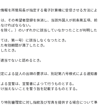
像情報を所管局長が指定する電子計算機に受信させる方法によ
きは、その希望者登録を抹消し、当該外国人が前条第五項、前
しなければならない。
号を除く。）のいずれかに該当していなかつたことが判明した
つては、第一号）に該当しなくなつたとき。
れた有効期間が満了したとき。
了したとき。
が適当でないと認めるとき。
規定による証人の出頭の要求は、別記第八号様式による通知書
による宣誓は、宣誓書によつて行うものとする。
付け加えないことを誓う旨を記載するものとする。
より特別審理官に対し指紋及び写真を提供する場合について準