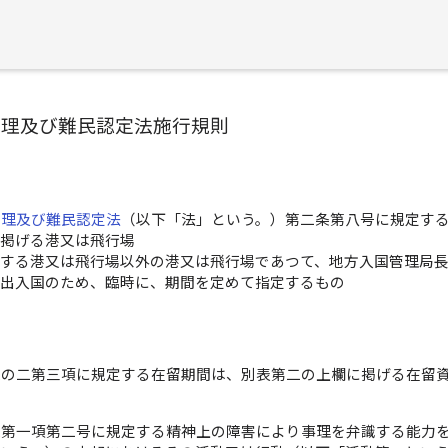
管理及び難民認定法施行規則
管理及び難民認定法
（以下「法」という。）第二条第八号に規定す
に掲げる港又は飛行場
定する港又は飛行場以外の港又は飛行場であつて、地方入国管理局
の出入国のため、臨時に、期間を定めて指定するもの
条の二第三項に規定する在留期間は、別表第二の上欄に掲げる在留
条第一項第二号に規定する精神上の障害により事理を弁識する能力