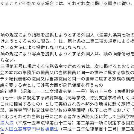
供することが不能である場合には、それぞれ次に掲げる順序に従い
三項の規定により指紋を提供しようとする外国人（法第九条第七項
受けようとするものに限る。）は、第七条の二第三項の規定により
信させる方法により提供しなければならない。
三項の規定により写真を提供しようとする外国人は、顔の画像情報
ならない。
第三項第五号に規定する法務省令で定める者は、次に掲げるとおり
協会の本邦の事務所の職員又は当該職員と同一の世帯に属する家族
スチナ総代表部の職員又は当該職員と同一の世帯に属する家族の構
配慮を要する者として外務大臣が身元保証を行うもの
法施行規則（昭和二十二年文部省令第十一号）第八十三条（同規則
第百七十四条に規定する教育課程（高等学校、特別支援学校若しく
、これに相当するもの）として実施される本邦外の地域に赴く旅行
等部、高等専門学校又は専修学校の高等課程（以下この号において
分に応じそれぞれ当該各号に定める者から法務大臣に対して当該学
学法人法
（平成十五年法律第百十二号）第二条第一項に規定する国
政法人国立高等専門学校機構法
（平成十五年法律第百十三号）第三