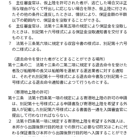
５
主任審査官は、仮上陸を許可された者が、逃亡した場合又は正
当な理由がなくて呼出しに応じない場合を除き、仮上陸に付され
たその他の条件に違反したときは、情状により、保証金額の半額
以下の範囲内で、保証金を没取することができる。
６
主任審査官は、法第十三条第五項の規定により保証金を没取し
たときは、別記第十六号様式による保証金没取通知書を交付する
ものとする。
７
法第十三条第六項に規定する収容令書の様式は、別記第十六号
の二様式による。
（退去命令を受けた者がとどまることができる場所）
第十二条の二
法第十三条の二第二項に規定する退去命令を受けた
者及び船舶等の長又は船舶等を運航する運送業者に対する通知
は、それぞれ別記第十一号様式による退去命令書及び別記第十二
号様式による退去命令通知書によつて行うものとする。
（寄港地上陸の許可）
第十三条
法第十四条第一項の規定による寄港地上陸の許可の申請
は、別記第十七号様式による申請書及び寄港地上陸を希望する外
国人が記載した別記第六号様式による書面各一通を入国審査官に
提出して行わなければならない。
２
法第十四条第一項に規定する寄港地上陸を希望する外国人は、
本邦から出国後旅行目的地までの旅行に必要な切符又はこれに代
わる保証書及び本邦から出国後旅行目的地へ入国することができ