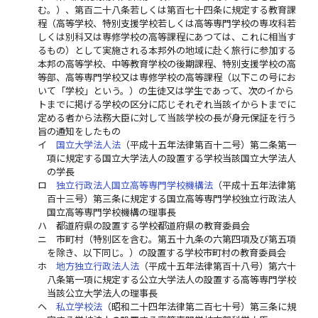
む。）、第百二十八条若しくは第百七十四条に規定する教育課
程（高等学校、特別支援学校若しくは高等専門学校の専攻科若
しくは別科又は専修学校の高等課程にあつては、これに相当す
るもの）として実施される本邦外の地域に赴く旅行に参加する
本邦の高等学校、中等教育学校の後期課程、特別支援学校の高
等部、高等専門学校又は専修学校の高等課程（以下この号にお
いて「学校」という。）の生徒又は学生であって、次のイから
トまでに掲げる学校の区分に応じそれぞれ当該イからトまでに
定める者から法務大臣に対して当該学校の長が身元保証を行う
旨の通知をしたもの
イ
国立大学法人法
（平成十五年法律第百十二号）第二条第一
項に規定する国立大学法人の設置する学校当該国立大学法人
の学長
ロ
独立行政法人国立高等専門学校機構法
（平成十五年法律第
百十三号）第三条に規定する国立高等専門学校独立行政法人
国立高等専門学校機構の理事長
ハ
都道府県の設置する学校都道府県の教育委員会
ニ
市町村（特別区を含む。第五十九条の六第四項及び第五項
を除き、以下同じ。）の設置する学校市町村の教育委員会
ホ
地方独立行政法人法
（平成十五年法律第百十八号）第六十
八条第一項に規定する公立大学法人の設置する高等専門学校
当該公立大学法人の理事長
ヘ
私立学校法
（昭和二十四年法律第二百七十号）第三条に規