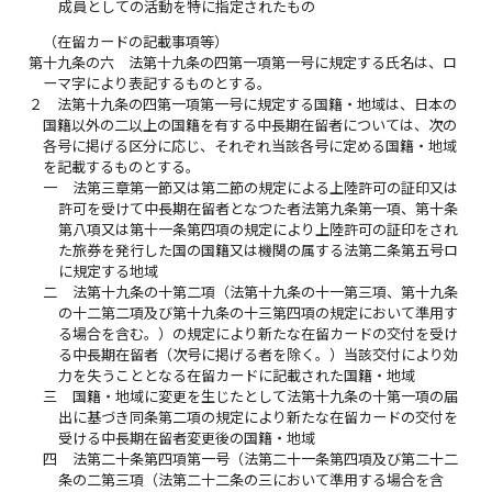
成員としての活動を特に指定されたもの
（在留カードの記載事項等）
第十九条の六
法第十九条の四第一項第一号に規定する氏名は、ロ
ーマ字により表記するものとする。
２
法第十九条の四第一項第一号に規定する国籍・地域は、日本の
国籍以外の二以上の国籍を有する中長期在留者については、次の
各号に掲げる区分に応じ、それぞれ当該各号に定める国籍・地域
を記載するものとする。
一
法第三章第一節又は第二節の規定による上陸許可の証印又は
許可を受けて中長期在留者となつた者法第九条第一項、第十条
第八項又は第十一条第四項の規定により上陸許可の証印をされ
た旅券を発行した国の国籍又は機関の属する法第二条第五号ロ
に規定する地域
二
法第十九条の十第二項（法第十九条の十一第三項、第十九条
の十二第二項及び第十九条の十三第四項の規定において準用す
る場合を含む。）の規定により新たな在留カードの交付を受け
る中長期在留者（次号に掲げる者を除く。）当該交付により効
力を失うこととなる在留カードに記載された国籍・地域
三
国籍・地域に変更を生じたとして法第十九条の十第一項の届
出に基づき同条第二項の規定により新たな在留カードの交付を
受ける中長期在留者変更後の国籍・地域
四
法第二十条第四項第一号（法第二十一条第四項及び第二十二
条の二第三項（法第二十二条の三において準用する場合を含