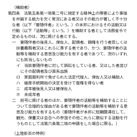
（補助者）
第四条
法第五条第一項第二号に規定する精神上の障害により事理
を弁識する能力を欠く常況にある者又はその能力が著しく不十分
な者（以下「要随伴者」という。）の本邦におけるその活動又は
行動（以下「活動等」という。）を補助する者として法務省令で
定めるものは、次に掲げる者とする。
一
要随伴者の後見人、保佐人、配偶者、親権を行う者若しくは
扶養義務者又はこれらに準ずる者であり、かつ、要随伴者の活
動等を補助する意思及び能力を有する者であつて、次のいずれ
にも該当しないもの
イ
当該要随伴者に対して訴訟をしている者、又はした者並び
にその配偶者及び直系血族
ロ
家庭裁判所で免ぜられた法定代理人、保佐人又は補助人
ハ
破産手続開始の決定を受けて復権を得ない者
ニ
成年被後見人又は被保佐人
ホ
未成年者
二
前号に掲げる者のほか、要随伴者の活動等を補助することに
ついて合理的な理由がある者で要随伴者の活動等を補助する意
思及び能力を有するもの（要随伴者が本邦に短期間滞在して、
観光、保養又は会合への参加その他これらに類似する活動を行
うものとして法第六条第二項の申請をした場合に限る。）
（上陸拒否の特例）