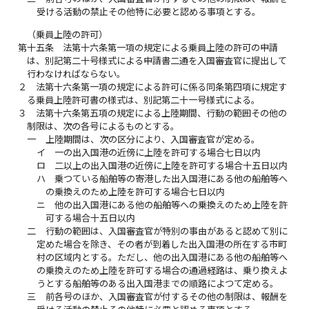
受ける活動の禁止その他特に必要と認める事項とする。
（乗員上陸の許可）
第十五条
法第十六条第一項の規定による乗員上陸の許可の申請
は、別記第二十号様式による申請書二通を入国審査官に提出して
行わなければならない。
２
法第十六条第一項の規定による許可に係る同条第四項に規定す
る乗員上陸許可書の様式は、別記第二十一号様式による。
３
法第十六条第五項の規定による上陸期間、行動の範囲その他の
制限は、次の各号によるものとする。
一
上陸期間は、次の区分により、入国審査官が定める。
イ
一の出入国港の近傍に上陸を許可する場合七日以内
ロ
二以上の出入国港の近傍に上陸を許可する場合十五日以内
ハ
乗つている船舶等の寄港した出入国港にある他の船舶等へ
の乗換えのため上陸を許可する場合七日以内
ニ
他の出入国港にある他の船舶等への乗換えのため上陸を許
可する場合十五日以内
二
行動の範囲は、入国審査官が特別の事由があると認めて別に
定めた場合を除き、その者が到着した出入国港の所在する市町
村の区域内とする。ただし、他の出入国港にある他の船舶等へ
の乗換えのため上陸を許可する場合の通過経路は、乗り換えよ
うとする船舶等のある出入国港までの順路によつて定める。
三
前各号のほか、入国審査官が付するその他の制限は、報酬を