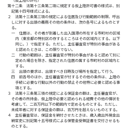
（仮上陸の許可）
第十二条
法第十三条第二項に規定する仮上陸許可書の様式は、別
記第十四号様式による。
２
法第十三条第三項の規定による住居及び行動範囲の制限、呼出
しに対する出頭の義務その他の条件は、次の各号によるものとす
る。
一
住居は、その者が到着した出入国港の所在する市町村の区域
内（東京都の特別区の存するところはその区域内とする。以下
同じ。）で指定する。ただし、主任審査官が特別の事由がある
と認めたときは、この限りでない。
二
行動の範囲は、主任審査官が特別の事由があると認めて別に
定めた場合を除き、指定された住居の属する市町村の区域内と
する。
三
出頭の要求は、出頭すべき日時及び場所を指定して行う。
四
前各号のほか、主任審査官が付するその他の条件は、上陸の
手続に必要な行動以外の行動の禁止その他特に必要と認める事
項とする。
３
法第十三条第三項の規定による保証金の額は、主任審査官が、
その者の所持金、仮上陸中必要と認められる経費その他の情状を
考慮して、二百万円以下の範囲内で定めるものとする。ただし、
未成年者に対する保証金の額は、百万円を超えないものとする。
４
主任審査官は、保証金を納付させたときは、歳入歳出外現金出
納官吏に別記第十五号様式による保管金受領証書を交付させるも
のとする。