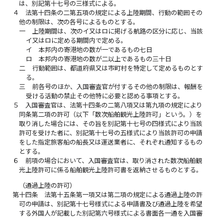
は、別記第十七号の三様式による。
４
法第十四条の二第五項の規定による上陸期間、行動の範囲その
他の制限は、次の各号によるものとする。
一
上陸期間は、次のイ又はロに掲げる航路の区分に応じ、当該
イ又はロに定める期間内で定める。
イ
本邦内の寄港地の数が一であるもの七日
ロ
本邦内の寄港地の数が二以上であるもの三十日
二
行動範囲は、都道府県又は市町村を特定して定めるものとす
る。
三
前各号のほか、入国審査官が付するその他の制限は、報酬を
受ける活動の禁止その他特に必要と認める事項とする。
５
入国審査官は、法第十四条の二第八項又は第九項の規定により
同条第二項の許可（以下「数次船舶観光上陸許可」という。）を
取り消した場合には、その旨を別記第十七号の四様式により当該
許可を受けた者に、別記第十七号の五様式により当該許可の申請
をした指定旅客船の船長又は運送業者に、それぞれ通知するもの
とする。
６
前項の場合において、入国審査官は、取り消された数次船舶観
光上陸許可に係る船舶観光上陸許可書を返納させるものとする。
（通過上陸の許可）
第十四条
法第十五条第一項又は第二項の規定による通過上陸の許
可の申請は、別記第十七号様式による申請書及び通過上陸を希望
する外国人が記載した別記第六号様式による書面各一通を入国審