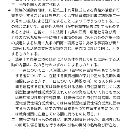
三
当該外国人の法定代理人
４
資格外活動許可は、別記第二十九号様式による資格外活動許可
書を交付すること又は旅券若しくは在留資格証明書に別記第二十
九号の二様式による証印をすることによつて行うものとする。こ
の場合において、資格外活動許可が中長期在留者に対するもので
あるときは、在留カードに法第十九条の四第一項第七号及び第十
九条の六第九項第一号に掲げる事項の記載（第十九条の六第十項
の規定による法第十九条の四第一項第七号に掲げる事項及び新た
に許可した活動の要旨の記録を含む。第六項において同じ。）を
するものとする。
５
法第十九条第二項の規定により条件を付して新たに許可する活
動の内容は、次の各号のいずれかによるものとする。
一
一週について二十八時間以内（留学の在留資格をもつて在留
する者については、在籍する教育機関が学則で定める長期休業
期間にあるときは、一日について八時間以内）の収入を伴う事
業を運営する活動又は報酬を受ける活動（風俗営業若しくは店
舗型性風俗特殊営業が営まれている営業所において行うもの又
は無店舗型性風俗特殊営業、映像送信型性風俗特殊営業、店舗
型電話異性紹介営業若しくは無店舗型電話異性紹介営業に従事
するものを除き、留学の在留資格をもつて在留する者について
は教育機関に在籍している間に行うものに限る。）
二
前号に掲げるもののほか、地方入国管理局長が、資格外活動
の許可に係る活動を行う本邦の公私の機関の名称及び所在地、