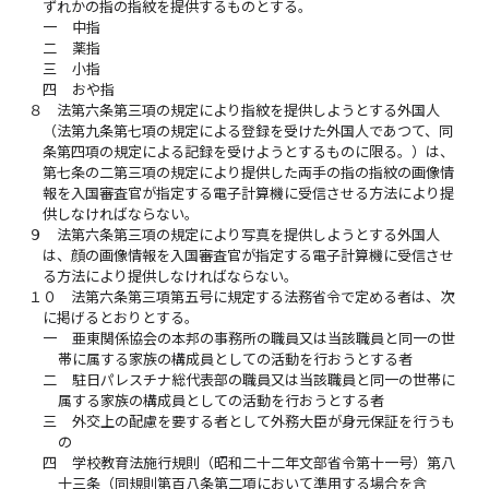
ずれかの指の指紋を提供するものとする。
一
中指
二
薬指
三
小指
四
おや指
８
法第六条第三項の規定により指紋を提供しようとする外国人
（法第九条第七項の規定による登録を受けた外国人であつて、同
条第四項の規定による記録を受けようとするものに限る。）は、
第七条の二第三項の規定により提供した両手の指の指紋の画像情
報を入国審査官が指定する電子計算機に受信させる方法により提
供しなければならない。
９
法第六条第三項の規定により写真を提供しようとする外国人
は、顔の画像情報を入国審査官が指定する電子計算機に受信させ
る方法により提供しなければならない。
１０
法第六条第三項第五号に規定する法務省令で定める者は、次
に掲げるとおりとする。
一
亜東関係協会の本邦の事務所の職員又は当該職員と同一の世
帯に属する家族の構成員としての活動を行おうとする者
二
駐日パレスチナ総代表部の職員又は当該職員と同一の世帯に
属する家族の構成員としての活動を行おうとする者
三
外交上の配慮を要する者として外務大臣が身元保証を行うも
の
四
学校教育法施行規則（昭和二十二年文部省令第十一号）第八
十三条（同規則第百八条第二項において準用する場合を含