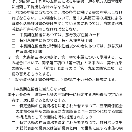
は、別記第二十九号の五様式による申請書一通を地方入国管理局
に出頭して提出しなければならない。
２
前項の申請に当たつては、次の各号に掲げる書類を提示しなけ
ればならない。この場合において、第十九条第四項の規定による
資格外活動許可書の交付を受けている者にあつては、当該資格外
活動許可書を提示しなければならない。
一
中長期在留者にあつては、旅券及び在留カード
二
特別永住者にあつては、特別永住者証明書
三
中長期在留者及び特別永住者以外の者にあつては、旅券又は
在留資格証明書
３
第十九条第三項の規定は、第一項の申請について準用する。こ
の場合において、同条第三項中「第一項」とあるのは「第十九条
の四第一項」と、「前項」とあるのは「第十九条の四第二項」と
読み替えるものとする。
４
就労資格証明書の様式は、別記第二十九号の六様式による。
（中長期在留者に当たらない者）
第十九条の五
法第十九条の三第四号に規定する法務省令で定める
者は、次に掲げるとおりとする。
一
特定活動の在留資格を決定された者であつて、亜東関係協会
の本邦の事務所の職員又は当該職員と同一の世帯に属する家族
の構成員としての活動を特に指定されたもの
二
特定活動の在留資格を決定された者であつて、駐日パレスチ
ナ総代表部の職員又は当該職員と同一の世帯に属する家族の構