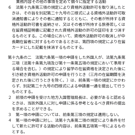
業務内容その他の事項を定めて個々に指定する活動
６
法第十九条第三項の規定により資格外活動許可を取り消したと
きは、その旨を別記第二十九号の三様式による資格外活動許可取
消通知書によりその者に通知するとともに、その者が所持する資
格外活動許可書を返納させ、又はその者が所持する旅券若しくは
在留資格証明書に記載された資格外活動の許可の証印をまつ消す
るものとする。この場合において、資格外活動許可の取消しが中
長期在留者に対するものであるときは、第四項の規定により在留
カードにした記載を抹消するものとする。
第十九条の二
法第六条第一項の申請をした外国人が、法第九条第
三項（法第十条第九項及び第十一条第五項の規定において準用す
る場合を含む。）の規定により留学の在留資格を決定された後に
引き続き資格外活動許可の申請を行うとき（三月の在留期間を決
定された後に行うときを除く。）は、前条第一項の規定にかかわ
らず、別記第二十九号の四様式による申請書一通を提出して行う
ものとする。
２
前項の申請を受けた地方入国管理局長は、必要があると認める
ときは、当該外国人に対し申請に係る参考となるべき資料の提出
を求めることができる。
３
第一項の申請については、前条第三項の規定は適用しない。
４
第一項の申請に対し、法第十九条第二項の規定により条件を付
して新たに許可する活動の内容は、前条第五項第一号によるもの
とする。