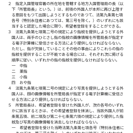
２
指定入国管理官署の所在地を管轄する地方入国管理局の長（以
下「所管局長」という。）は、前項の外国人が本邦に再び上陸す
る意図をもつて出国しようとするものであつて、法第九条第七項
各号（特別永住者にあつては、第三号を除く。）のいずれにも該
当すると認定した場合に限り、希望者登録をすることができる。
３
法第九条第七項第二号の規定により指紋を提供しようとする外
国人は、両手のひとさし指の指紋の画像情報を所管局長が指定す
る電子計算機に受信させる方法により提供しなければならない。
ただし、指が欠損していることその他の事由によりこれらの指の
指紋を提供することが不能である場合には、それぞれ次に掲げる
順序に従い、いずれかの指の指紋を提供しなければならない。
一
中指
二
薬指
三
小指
四
おや指
４
法第九条第七項第二号の規定により写真を提供しようとする外
国人は、顔の画像情報を所管局長が指定する電子計算機に受信さ
せる方法により提供しなければならない。
５
所管局長は、希望者登録を受けた外国人が、次の各号のいずれ
かに該当するときは、その希望者登録を抹消し、当該外国人が前
条第五項、前二項及び第二十七条第六項の規定により提供した指
紋及び写真の画像情報を消去しなければならない。
一
希望者登録を受けた当時法第九条第七項各号（特別永住者に