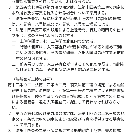
る有効な旅券を所持していなければならない。
３
第五条第七項及び第九項の規定は、法第十四条第二項の規定に
より指紋及び写真を提供させる場合について準用する。
４
法第十四条第三項に規定する寄港地上陸の許可の証印の様式
は、別記第十八号様式又は別記第十八号の二様式による。
５
法第十四条第四項の規定による上陸時間、行動の範囲その他の
制限は、次の各号によるものとする。
一
上陸時間は、七十二時間の範囲内で定める。
二
行動の範囲は、入国審査官が特別の事由があると認めて別に
定めた場合を除き、その者が到着した出入国港の所在する市町
村の区域内とする。
三
前各号のほか、入国審査官が付するその他の制限は、報酬を
受ける活動の禁止その他特に必要と認める事項とする。
（船舶観光上陸の許可）
第十三条の二
法第十四条の二第一項又は第二項の規定による船舶
観光上陸の許可の申請は、別記第十七号の二様式による申請書及
び船舶観光上陸を希望する外国人が記載した別記第六号の七様式
による書面各一通を入国審査官に提出して行わなければならな
い。
２
第五条第七項及び第九項の規定は、法第十四条の二第三項の規
定又は同条第七項の規定により指紋及び写真を提供させる場合に
ついて準用する。
３
法第十四条の二第四項に規定する船舶観光上陸許可書の様式