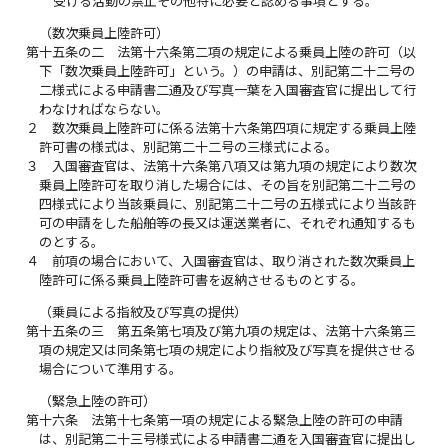
受ける活動の禁止その他特に必要と認める事項とする。
（数次乗員上陸許可）
第十五条の二
法第十六条第二項の規定による乗員上陸の許可（以
下「数次乗員上陸許可」という。）の申請は、別記第二十二号の
二様式による申請書二通及び写真一葉を入国審査官に提出して行
わなければならない。
２
数次乗員上陸許可に係る法第十六条第四項に規定する乗員上陸
許可書の様式は、別記第二十二号の三様式による。
３
入国審査官は、法第十六条第八項又は第九項の規定により数次
乗員上陸許可を取り消した場合には、その旨を別記第二十二号の
四様式により当該乗員に、別記第二十二号の五様式により当該許
可の申請をした船舶等の長又は運送業者に、それぞれ通知するも
のとする。
４
前項の場合において、入国審査官は、取り消された数次乗員上
陸許可に係る乗員上陸許可書を返納させるものとする。
（乗員による指紋及び写真の提供）
第十五条の三
第五条第七項及び第九項の規定は、法第十六条第三
項の規定又は同条第七項の規定により指紋及び写真を提供させる
場合について準用する。
（緊急上陸の許可）
第十六条
法第十七条第一項の規定による緊急上陸の許可の申請
は、別記第二十三号様式による申請書二通を入国審査官に提出し