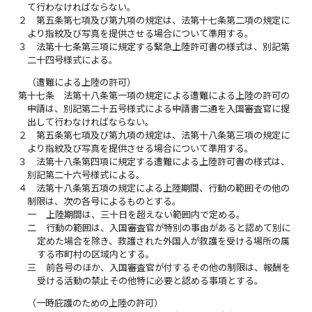
て行わなければならない。
２
第五条第七項及び第九項の規定は、法第十七条第二項の規定に
より指紋及び写真を提供させる場合について準用する。
３
法第十七条第三項に規定する緊急上陸許可書の様式は、別記第
二十四号様式による。
（遭難による上陸の許可）
第十七条
法第十八条第一項の規定による遭難による上陸の許可の
申請は、別記第二十五号様式による申請書二通を入国審査官に提
出して行わなければならない。
２
第五条第七項及び第九項の規定は、法第十八条第三項の規定に
より指紋及び写真を提供させる場合について準用する。
３
法第十八条第四項に規定する遭難による上陸許可書の様式は、
別記第二十六号様式による。
４
法第十八条第五項の規定による上陸期間、行動の範囲その他の
制限は、次の各号によるものとする。
一
上陸期間は、三十日を超えない範囲内で定める。
二
行動の範囲は、入国審査官が特別の事由があると認めて別に
定めた場合を除き、救護された外国人が救護を受ける場所の属
する市町村の区域内とする。
三
前各号のほか、入国審査官が付するその他の制限は、報酬を
受ける活動の禁止その他特に必要と認める事項とする。
（一時庇護のための上陸の許可）