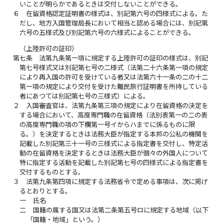
いことが明らかであるときは交付しないことができる。
６
在留資格認定証明書の様式は、別記第六号の四様式による。た
だし、地方入国管理局長において相当と認める場合には、別記第
六号の五様式及び別記第六号の六様式によることができる。
（上陸許可の証印）
第七条
法第九条第一項に規定する上陸許可の証印の様式は、別記
第七号様式又は別記第七号の二様式（法第二十六条第一項の規定
により再入国の許可を受けている者又は法第六十一条の二の十二
第一項の規定により交付を受けた難民旅行証明書を所持している
者にあつては別記第七号の三様式）による。
２
入国審査官は、法第九条第三項の規定により在留資格の決定を
する場合において、高度専門職の在留資格（法別表第一の二の表
の高度専門職の項の下欄第一号イからハまでに係るものに限
る。）を決定するときは法務大臣が指定する本邦の公私の機関を
記載した別記第三十一号の三様式による指定書を交付し、特定活
動の在留資格を決定するときは法務大臣が個々の外国人について
特に指定する活動を記載した別記第七号の四様式による指定書を
交付するものとする。
３
法第九条第四項に規定する法務省令で定める事項は、次に掲げ
るとおりとする。
一
氏名
二
国籍の属する国又は法第二条第五号ロに規定する地域（以下
「国籍・地域」という。）