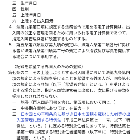
三
生年月日
四
性別
五
上陸年月日
六
上陸する出入国港
４
法第九条第四項に規定する法務省令で定める電子計算機は、出
入国の公正な管理を図るために用いられる電子計算機であつて、
指定入国管理官署に設置するものとする。
５
第五条第八項及び第九項の規定は、法第六条第三項各号に掲げ
る者が法第九条第四項第二号の規定により指紋及び写真を提供す
る場合について準用する。
（記録を希望する外国人のための登録）
第七条の二
その上陸しようとする出入国港において法第九条第四
項の規定による記録を受けることを希望する外国人が、同条第七
項の規定による登録（以下「希望者登録」という。）を受けよう
とする場合には、指定入国管理官署に出頭し、次に掲げる書類を
提示しなければならない。
一
旅券（再入国許可書を含む。第五項において同じ。）
二
中長期在留者にあつては、在留カード
三
日本国との平和条約に基づき日本の国籍を離脱した者等の出
入国管理に関する特例法
（平成三年法律第七十一号。以下「特
例法」という。）に定める特別永住者にあつては、特例法第七
条第一項に規定する特別永住者証明書（以下単に「特別永住者
証明書」という。）