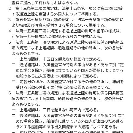
査官に提出して行わなければならない。
２
第十三条第二項の規定は、法第十五条第一項又は第二項に規定
する通過上陸を希望する外国人について準用する。
３
第五条第七項及び第九項の規定は、法第十五条第三項の規定に
より指紋及び写真を提供させる場合について準用する。
４
法第十五条第四項に規定する通過上陸の許可の証印の様式は、
別記第十九号様式又は別記第十九号の二様式による。
５
法第十五条第一項の規定による通過上陸の許可に係る同条第五
項の規定による上陸期間、通過経路その他の制限は、次の各号に
よるものとする。
一
上陸期間は、十五日を超えない範囲内で定める。
二
通過経路は、入国審査官が特別の事由があると認めて別に定
めた場合を除き、船舶に乗つている外国人が帰船しようとする
船舶のある出入国港までの順路によつて定める。
三
前各号のほか、入国審査官が付するその他の制限は、報酬を
受ける活動の禁止その他特に必要と認める事項とする。
６
法第十五条第二項の規定による通過上陸の許可に係る同条第五
項の規定による上陸期間、通過経路その他の制限は、次の各号に
よるものとする。
一
上陸期間は、三日を超えない範囲内で定める。
二
通過経路は、入国審査官が特別の事由があると認めて別に定
めた場合を除き、船舶等に乗つている外国人が出国のため乗ろ
うとする船舶等のある出入国港までの順路によつて定める。
三
前各号のほか、入国審査官が付するその他の制限は、報酬を