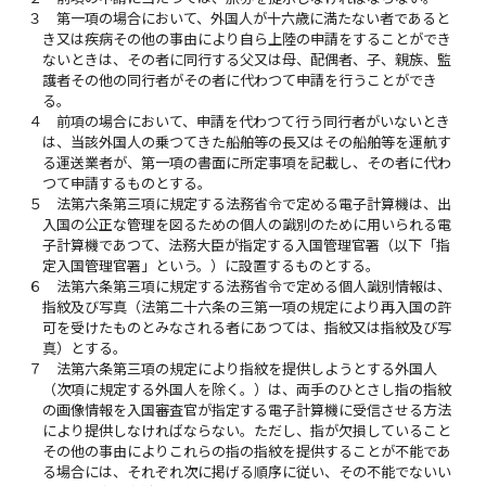
３
第一項の場合において、外国人が十六歳に満たない者であると
き又は疾病その他の事由により自ら上陸の申請をすることができ
ないときは、その者に同行する父又は母、配偶者、子、親族、監
護者その他の同行者がその者に代わつて申請を行うことができ
る。
４
前項の場合において、申請を代わつて行う同行者がいないとき
は、当該外国人の乗つてきた船舶等の長又はその船舶等を運航す
る運送業者が、第一項の書面に所定事項を記載し、その者に代わ
つて申請するものとする。
５
法第六条第三項に規定する法務省令で定める電子計算機は、出
入国の公正な管理を図るための個人の識別のために用いられる電
子計算機であつて、法務大臣が指定する入国管理官署（以下「指
定入国管理官署」という。）に設置するものとする。
６
法第六条第三項に規定する法務省令で定める個人識別情報は、
指紋及び写真（法第二十六条の三第一項の規定により再入国の許
可を受けたものとみなされる者にあつては、指紋又は指紋及び写
真）とする。
７
法第六条第三項の規定により指紋を提供しようとする外国人
（次項に規定する外国人を除く。）は、両手のひとさし指の指紋
の画像情報を入国審査官が指定する電子計算機に受信させる方法
により提供しなければならない。ただし、指が欠損していること
その他の事由によりこれらの指の指紋を提供することが不能であ
る場合には、それぞれ次に掲げる順序に従い、その不能でないい