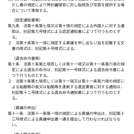
だし書の規定により特別審理官に対し指紋及び写真を提供する場
合について準用する。
（認定通知書等）
第九条
法第十条第七項又は第十項の規定による外国人に対する通
知は、別記第九号様式による認定通知書によつて行うものとす
る。
２
法第十条第十一項に規定する異議を申し出ない旨を記載する文
書の様式は、別記第十号様式による。
（退去命令書等）
第十条
法第十条第七項若しくは第十一項又は第十一条第六項の規
定による退去の命令は、別記第十一号様式による退去命令書によ
つて行うものとする。
２
法第十条第七項若しくは第十一項又は第十一条第六項の規定に
よる船舶等の長又は船舶等を運航する運送業者に対する通知は、
別記第十二号様式による退去命令通知書によつて行うものとす
る。
（異議の申出）
第十一条
法第十一条第一項の規定による異議の申出は、別記第十
三号様式による異議申出書一通を提出して行わなければならな
い。