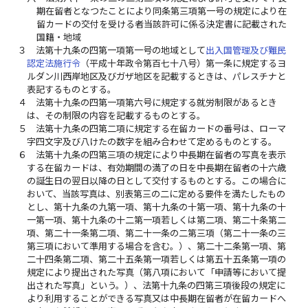
期在留者となつたことにより同条第三項第一号の規定により在
留カードの交付を受ける者当該許可に係る決定書に記載された
国籍・地域
３
法第十九条の四第一項第一号の地域として
出入国管理及び難民
認定法施行令
（平成十年政令第百七十八号）第一条に規定するヨ
ルダン川西岸地区及びガザ地区を記載するときは、パレスチナと
表記するものとする。
４
法第十九条の四第一項第六号に規定する就労制限があるとき
は、その制限の内容を記載するものとする。
５
法第十九条の四第二項に規定する在留カードの番号は、ローマ
字四文字及び八けたの数字を組み合わせて定めるものとする。
６
法第十九条の四第三項の規定により中長期在留者の写真を表示
する在留カードは、有効期間の満了の日を中長期在留者の十六歳
の誕生日の翌日以降の日として交付するものとする。この場合に
おいて、当該写真は、別表第三の二に定める要件を満たしたもの
とし、第十九条の九第一項、第十九条の十第一項、第十九条の十
一第一項、第十九条の十二第一項若しくは第二項、第二十条第二
項、第二十一条第二項、第二十一条の二第三項（第二十一条の三
第三項において準用する場合を含む。）、第二十二条第一項、第
二十四条第二項、第二十五条第一項若しくは第五十五条第一項の
規定により提出された写真（第八項において「申請等において提
出された写真」という。）、法第十九条の四第三項後段の規定に
より利用することができる写真又は中長期在留者が在留カードへ