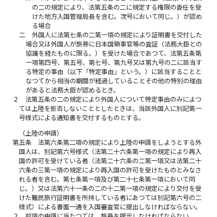
の二の規定により、法第五条の二に規定する権限の委任を受
けた地方入国管理局長を含む。次号において同じ。）が認め
る場合
二
外国人に法第七条の二第一項の規定により証明書を交付した
場合又は外国人が旅券に日本国領事官等の査証（法務大臣との
協議を経たものに限る。）を受けた場合であつて、法第五条第
一項第四号、第五号、第七号、第九号又は第九号の二に該当す
る特定の事由（以下「特定事由」という。）に該当することと
なつてから相当の期間が経過していることその他の特別の理由
があると法務大臣が認めるとき。
２
法第五条の二の規定により外国人について特定事由のみによつ
ては上陸を拒否しないこととしたときは、当該外国人に別記第一
号様式による通知書を交付するものとする。
（上陸の申請）
第五条
法第六条第二項の規定により上陸の申請をしようとする外
国人は、別記第六号様式（法第二十六条第一項の規定により再入
国の許可を受けている者（法第二十六条の二第一項又は法第二十
六条の三第一項の規定により再入国の許可を受けたものとみなさ
れる者を含む。第七条第一項及び第二十七条第一項において同
じ。）又は法第六十一条の二の十二第一項の規定により交付を受
けた難民旅行証明書を所持している者にあつては別記第六号の二
様式）による書面一通を入国審査官に提出しなければならない。
２
前項の申請に当たつては、旅券を提示しなければならない。