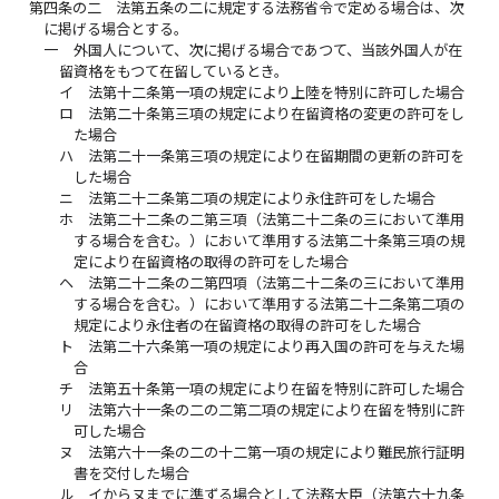
第四条の二
法第五条の二に規定する法務省令で定める場合は、次
に掲げる場合とする。
一
外国人について、次に掲げる場合であつて、当該外国人が在
留資格をもつて在留しているとき。
イ
法第十二条第一項の規定により上陸を特別に許可した場合
ロ
法第二十条第三項の規定により在留資格の変更の許可をし
た場合
ハ
法第二十一条第三項の規定により在留期間の更新の許可を
した場合
ニ
法第二十二条第二項の規定により永住許可をした場合
ホ
法第二十二条の二第三項（法第二十二条の三において準用
する場合を含む。）において準用する法第二十条第三項の規
定により在留資格の取得の許可をした場合
ヘ
法第二十二条の二第四項（法第二十二条の三において準用
する場合を含む。）において準用する法第二十二条第二項の
規定により永住者の在留資格の取得の許可をした場合
ト
法第二十六条第一項の規定により再入国の許可を与えた場
合
チ
法第五十条第一項の規定により在留を特別に許可した場合
リ
法第六十一条の二の二第二項の規定により在留を特別に許
可した場合
ヌ
法第六十一条の二の十二第一項の規定により難民旅行証明
書を交付した場合
ル
イからヌまでに準ずる場合として法務大臣（法第六十九条