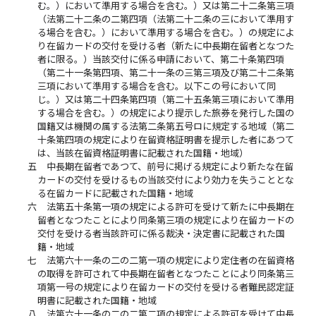
む。）において準用する場合を含む。）又は第二十二条第三項
（法第二十二条の二第四項（法第二十二条の三において準用す
る場合を含む。）において準用する場合を含む。）の規定によ
り在留カードの交付を受ける者（新たに中長期在留者となつた
者に限る。）当該交付に係る申請において、第二十条第四項
（第二十一条第四項、第二十一条の三第三項及び第二十二条第
三項において準用する場合を含む。以下この号において同
じ。）又は第二十四条第四項（第二十五条第三項において準用
する場合を含む。）の規定により提示した旅券を発行した国の
国籍又は機関の属する法第二条第五号ロに規定する地域（第二
十条第四項の規定により在留資格証明書を提示した者にあつて
は、当該在留資格証明書に記載された国籍・地域）
五
中長期在留者であつて、前号に掲げる規定により新たな在留
カードの交付を受けるもの当該交付により効力を失うこととな
る在留カードに記載された国籍・地域
六
法第五十条第一項の規定による許可を受けて新たに中長期在
留者となつたことにより同条第三項の規定により在留カードの
交付を受ける者当該許可に係る裁決・決定書に記載された国
籍・地域
七
法第六十一条の二の二第一項の規定により定住者の在留資格
の取得を許可されて中長期在留者となつたことにより同条第三
項第一号の規定により在留カードの交付を受ける者難民認定証
明書に記載された国籍・地域
八
法第六十一条の二の二第二項の規定による許可を受けて中長