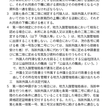
じ、それぞれ同表の下欄に掲げる資料及びその他参考となるべき
資料各一通を提出しなければならない。
３
法第七条の二第二項に規定する代理人は、当該外国人が本邦に
おいて行おうとする別表第四の上欄に掲げる活動に応じ、それぞ
れ同表の下欄に掲げる者とする。
４
第一項の規定にかかわらず、地方入国管理局長において相当と
認める場合には、本邦にある外国人又は法第七条の二第二項に規
定する代理人（以下「外国人等」という。）は、地方入国管理局
に出頭することを要しない。この場合においては、次の各号に掲
げる者（第一号及び第二号については、当該外国人等から依頼を
受けた者）が、当該外国人等に代わつて第一項に定める申請書並
びに第二項に定める写真及び資料の提出を行うものとする。
一
外国人の円滑な受入れを図ることを目的とする公益社団法人
又は公益財団法人の職員（以下「公益法人の職員」という。）
で、地方入国管理局長が適当と認めるもの
二
弁護士又は行政書士で所属する弁護士会又は行政書士会を経
由してその所在地を管轄する地方入国管理局長に届け出たもの
三
当該外国人の法定代理人
５
第一項の申請があつた場合には、地方入国管理局長は、当該申
請を行つた者が、当該外国人が法第七条第一項第二号に掲げる上
陸のための条件に適合していることを立証した場合に限り、在留
資格認定証明書を交付するものとする。ただし、当該外国人が法
第七条第一項第一号、第三号又は第四号に掲げる条件に適合しな