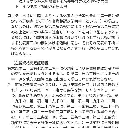
定する学校法人の設置する高等専門学校文部科学大臣
ト
その他の学校都道府県知事
第六条
本邦に上陸しようとする外国人で法第七条の二第一項に規
定する証明書（以下「在留資格認定証明書」という。）を提出し
ないものは、法第七条第二項の規定により同条第一項第二号に定
める上陸のための条件に適合していることを自ら立証しようとす
る場合には、当該外国人が本邦において行おうとする活動が該当
する別表第三の中欄に掲げる活動に応じ、それぞれ同表の下欄に
掲げる資料及びその他参考となるべき資料各一通を提出しなけれ
ばならない。
（在留資格認定証明書）
第六条の二
法第七条の二第一項の規定により在留資格認定証明書
の交付を申請しようとする者は、別記第六号の三様式による申請
書一通を地方入国管理局に出頭して提出しなければならない。
２
前項の申請に当たつては、写真（申請の日前三月以内に撮影さ
れたもので別表第三の二に定める要件を満たしたものとし、か
つ、裏面に氏名を記入したものとする。第十九条の九第一項、第
十九条の十第一項、第十九条の十一第一項、第十九条の十二第一
項及び第二項、第二十条第二項、第二十一条第二項、第二十一条
の二第三項（第二十一条の三第三項において準用する場合を含
む。）、第二十二条第一項、第二十四条第二項、第二十五条第一
項並びに第五十五条第一項において同じ。）一葉並びに当該外国
人が本邦において行おうとする別表第三の中欄に掲げる活動に応