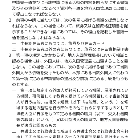
申請書一通並びに当該申請に係る活動の内容を明らかにする書類
及びその他参考になるべき資料各一通を地方入国管理局に出頭し
て提出しなければならない。
２
前項の申請に当たつては、次の各号に掲げる書類を提示しなけ
ればならない。この場合において、旅券又は在留資格証明書を提
示することができない者にあつては、その理由を記載した書類一
通を提出しなければならない。
一
中長期在留者にあつては、旅券及び在留カード
二
中長期在留者以外の者にあつては、旅券又は在留資格証明書
３
第一項の規定にかかわらず、地方入国管理局長において相当と
認める場合には、外国人は、地方入国管理局に出頭することを要
しない。この場合においては、次の各号に掲げる者であつて当該
外国人から依頼を受けたものが、本邦にある当該外国人に代わつ
て第一項に定める申請書等の提出及び前項に定める手続を行うも
のとする。
一
第一項に規定する外国人が経営している機関、雇用されてい
る機関、研修若しくは教育を受けている機関若しくは当該外国
人が行う技能、技術又は知識（以下「技能等」という。）を修
得する活動の監理を行う団体その他これらに準ずるものとして
法務大臣が告示をもつて定める機関の職員（以下「受入れ機関
等の職員」という。）又は公益法人の職員で、地方入国管理局
長が適当と認めるもの
二
弁護士又は行政書士で所属する弁護士会又は行政書士会を経
由してその所在地を管轄する地方入国管理局長に届け出たもの