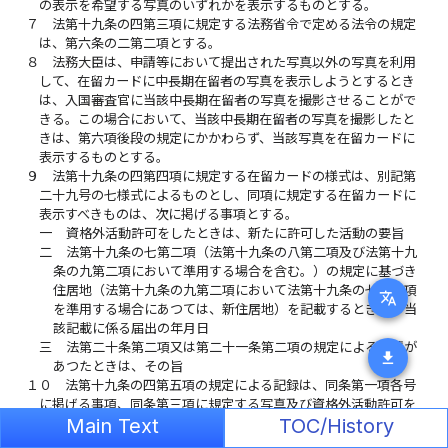
の表示を希望する写真のいずれかを表示するものとする。
７
法第十九条の四第三項に規定する法務省令で定める法令の規定
は、第六条の二第二項とする。
８
法務大臣は、申請等において提出された写真以外の写真を利用
して、在留カードに中長期在留者の写真を表示しようとするとき
は、入国審査官に当該中長期在留者の写真を撮影させることがで
きる。この場合において、当該中長期在留者の写真を撮影したと
きは、第六項後段の規定にかかわらず、当該写真を在留カードに
表示するものとする。
９
法第十九条の四第四項に規定する在留カードの様式は、別記第
二十九号の七様式によるものとし、同項に規定する在留カードに
表示すべきものは、次に掲げる事項とする。
一
資格外活動許可をしたときは、新たに許可した活動の要旨
二
法第十九条の七第二項（法第十九条の八第二項及び法第十九
条の九第二項において準用する場合を含む。）の規定に基づき
住居地（法第十九条の九第二項において法第十九条の七第二項
translate
を準用する場合にあつては、新住居地）を記載するときは、当
該記載に係る届出の年月日
三
法第二十条第二項又は第二十一条第二項の規定による申請が
download
あつたときは、その旨
１０
法第十九条の四第五項の規定による記録は、同条第一項各号
に掲げる事項、同条第三項に規定する写真及び資格外活動許可を
Main Text
TOC/History
したときにおける新たに許可した活動の要旨を在留カードに組み
込んだ半導体集積回路に記録して行うものとする。この場合にお