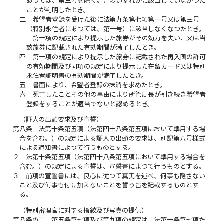
あつては、第三号を除く。）のいずれかに該当していなかつた
ことが判明したとき。
二
希望者登録を受けた後に法第九条第七項第一号又は第三号
（特別永住者にあつては、第一号）に該当しなくなつたとき。
三
第一項の規定により提示した旅券がその効力を失い、又は当
該旅券に記載された有効期間が満了したとき。
四
第一項の規定により提示した旅券に記載された再入国の許可
の有効期間及び同項の規定により提示した在留カード又は特別
永住者証明書の有効期間が満了したとき。
五
書面により、希望者登録の抹消を求めたとき。
六
死亡したことその他の事由により所管局長が引き続き希望者
登録をすることが適当でないと認めるとき。
（証人の出頭要求及び宣誓）
第八条
法第十条第五項（法第四十八条第五項において準用する場
合を含む。）の規定による証人の出頭の要求は、別記第八号様式
による通知書によつて行うものとする。
２
法第十条第五項（法第四十八条第五項において準用する場合を
含む。）の規定による宣誓は、宣誓書によつて行うものとする。
３
前項の宣誓書には、良心に従つて真実を述べ、何事も隠さない
こと及び何事も付け加えないことを誓う旨を記載するものとす
る。
（特別審理官に対する指紋及び写真の提供）
第八条の二
第五条第七項及び第九項の規定は、法第十条第七項た