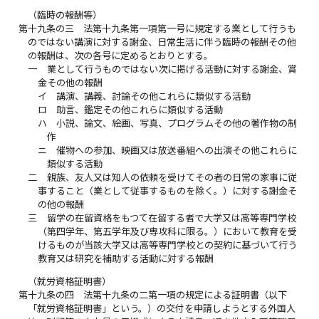
（臨時の報酬等）
第十九条の三
法第十九条第一項第一号に規定する業として行うも
のではない講演に対する謝金、日常生活に伴う臨時の報酬その他
の報酬は、次の各号に定めるとおりとする。
一
業として行うものではない次に掲げる活動に対する謝金、賞
金その他の報酬
イ
講演、講義、討論その他これらに類似する活動
ロ
助言、鑑定その他これらに類似する活動
ハ
小説、論文、絵画、写真、プログラムその他の著作物の制
作
ニ
催物への参加、映画又は放送番組への出演その他これらに
類似する活動
二
親族、友人又は知人の依頼を受けてその者の日常の家事に従
事すること（業として従事するものを除く。）に対する謝金そ
の他の報酬
三
留学の在留資格をもつて在留する者で大学又は高等専門学校
（第四学年、第五学年及び専攻科に限る。）において教育を受
けるものが当該大学又は高等専門学校との契約に基づいて行う
教育又は研究を補助する活動に対する報酬
（就労資格証明書）
第十九条の四
法第十九条の二第一項の規定による証明書（以下
「就労資格証明書」という。）の交付を申請しようとする外国人