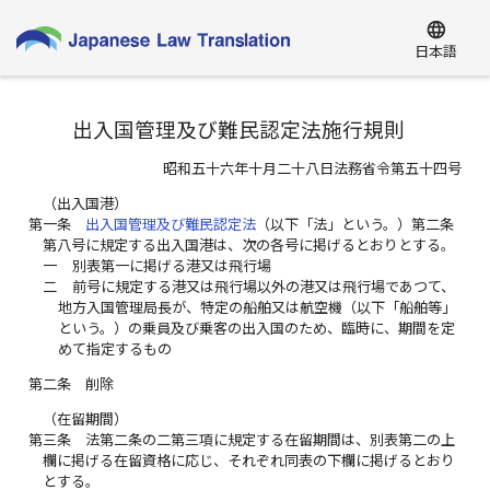
language
日本語
出入国管理及び難民認定法施行規則
昭和五十六年十月二十八日法務省令第五十四号
（出入国港）
第一条
出入国管理及び難民認定法
（以下「法」という。）第二条
第八号に規定する出入国港は、次の各号に掲げるとおりとする。
一
別表第一に掲げる港又は飛行場
二
前号に規定する港又は飛行場以外の港又は飛行場であつて、
地方入国管理局長が、特定の船舶又は航空機（以下「船舶等」
という。）の乗員及び乗客の出入国のため、臨時に、期間を定
めて指定するもの
第二条
削除
（在留期間）
第三条
法第二条の二第三項に規定する在留期間は、別表第二の上
欄に掲げる在留資格に応じ、それぞれ同表の下欄に掲げるとおり
とする。