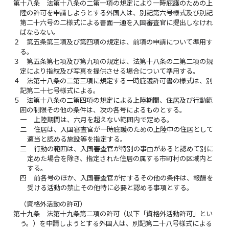
第十八条
法第十八条の二第一項の規定により一時庇護のための上
陸の許可を申請しようとする外国人は、別記第六号様式及び別記
第二十六号の二様式による書面一通を入国審査官に提出しなけれ
ばならない。
２
第五条第三項及び第四項の規定は、前項の申請について準用す
る。
３
第五条第七項及び第九項の規定は、法第十八条の二第二項の規
定により指紋及び写真を提供させる場合について準用する。
４
法第十八条の二第三項に規定する一時庇護許可書の様式は、別
記第二十七号様式による。
５
法第十八条の二第四項の規定による上陸期間、住居及び行動範
囲の制限その他の条件は、次の各号によるものとする。
一
上陸期間は、六月を超えない範囲内で定める。
二
住居は、入国審査官が一時庇護のための上陸中の住居として
適当と認める施設等を指定する。
三
行動の範囲は、入国審査官が特別の事由があると認めて別に
定めた場合を除き、指定された住居の属する市町村の区域内と
する。
四
前各号のほか、入国審査官が付するその他の条件は、報酬を
受ける活動の禁止その他特に必要と認める事項とする。
（資格外活動の許可）
第十九条
法第十九条第二項の許可（以下「資格外活動許可」とい
う。）を申請しようとする外国人は、別記第二十八号様式による